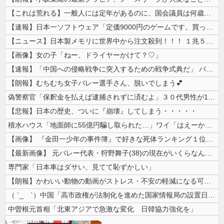
【これは荒れる】一般人には定年があるのに、国会議員は何歳まで続けられる...
【速報】日本一ソフトウェア「定価9000円のゲームです。買って下さい。...
【ニュース】日本製メモリに世界中から注文殺到！！！ １兆５０００億円で...
【画像】女の子「ねー、ドライヤーかけて？♡」
【速報】「中国への侵略戦争に突入するための戦争式典だ」 パヨクが広島の...
【朗報】むちむち女子バレー選手さん、脱いでしまう💕
偽警察官「保釈金を払えば逮捕されずに済むよ」３０代男性が1342万円だ...
【悲報】日本の歴史、ついに『崩壊』してしまう・・・・・
積水ハウス「地面師に55億円騙し取られた…」ワイ「はえーかわいそう…会...
【画像】 『金田一少年の事件簿』で好きな死体ランキング１位がこちら！
【最新画像】 元バレー代表・狩野舞子(38)の現在がいくらなんでも即ハ...
専門家「日本車はダサい、見てて恥ずかしい」
【朗報】かわいい動物の動画がストレス・不安の軽減になる可能性。英大学の...
（ ´_ゝ`）中国「高市政権が法制化を進めた国家情報局の設置日が7月3...
中曽根元首相「北東アジアで急激な変化 日韓協力強化を」