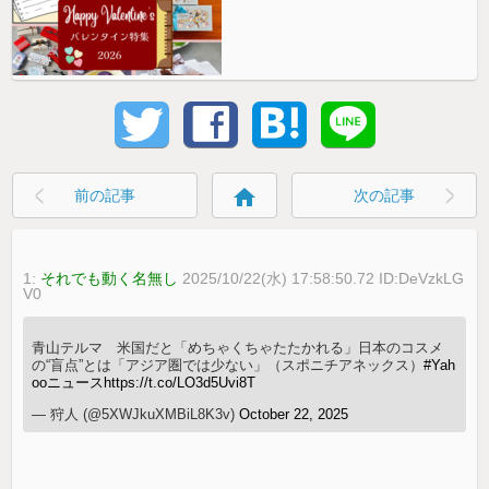
home
前の記事
次の記事
1:
それでも動く名無し
2025/10/22(水) 17:58:50.72 ID:DeVzkLG
V0
青山テルマ 米国だと「めちゃくちゃたたかれる」日本のコスメ
の“盲点”とは「アジア圏では少ない」（スポニチアネックス）
#Yah
ooニュース
https://t.co/LO3d5Uvi8T
— 狩人 (@5XWJkuXMBiL8K3v)
October 22, 2025