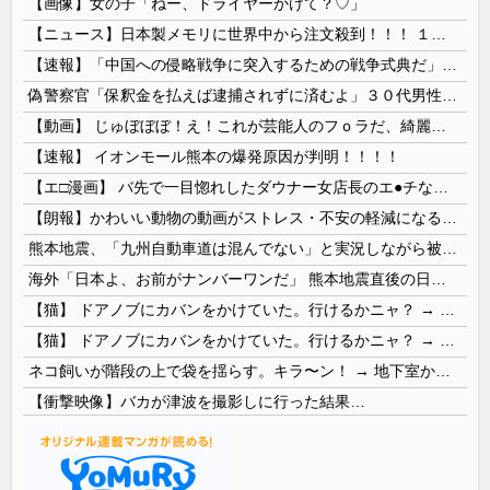
【画像】女の子「ねー、ドライヤーかけて？♡」
【ニュース】日本製メモリに世界中から注文殺到！！！ １兆５０００億円で工場増築へ
【速報】「中国への侵略戦争に突入するための戦争式典だ」 パヨクが広島の平和記念式典に反対する理由が判明
偽警察官「保釈金を払えば逮捕されずに済むよ」３０代男性が1342万円だまし取られる
【動画】 じゅぼぼぼ！え！これが芸能人のフｏラだ、綺麗な顔とお口でこんなことしているだ 笑
【速報】 イオンモール熊本の爆発原因が判明！！！！
【エ□漫画】 バ先で一目惚れしたダウナー女店長のエ●チなサービスで給料0円…！弱点チクビ責めでイカせまくってわからせる…！
【朗報】かわいい動物の動画がストレス・不安の軽減になる可能性。英大学の研究で実証
熊本地震、「九州自動車道は混んでない」と実況しながら被災地へ向かう有名アナなどに批判殺到 全国紙記者「最新の状況をいち早く伝えることは報道機関としての責務」「情報を取り上げることには大きな意義がある」
海外「日本よ、お前がナンバーワンだ」 熊本地震直後の日本の対応のスピードに世界が衝撃
【猫】 ドアノブにカバンをかけていた。行けるかニャ？ → 猫はこうなります…
【猫】 ドアノブにカバンをかけていた。行けるかニャ？ → 猫はこうなります…
ネコ飼いが階段の上で袋を揺らす。キラ〜ン！ → 地下室からヤツが現れる…
【衝撃映像】バカが津波を撮影しに行った結果…