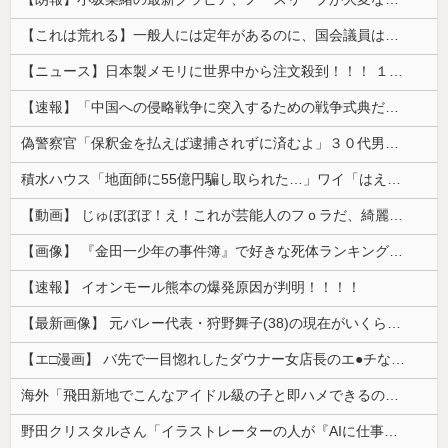
【これは荒れる】一般人には定年があるのに、国会議員は何歳まで続けられるの？
【ニュース】日本製メモリに世界中から注文殺到！！！ １兆５０００億円で工場増築へ
【速報】「中国への侵略戦争に突入するための戦争式典だ」 パヨクが広島の平和記念式典に反対する理由が判明
偽警察官「保釈金を払えば逮捕されずに済むよ」３０代男性が1342万円だまし取られる
積水ハウス「地面師に55億円騙し取られた…」ワイ「はえーかわいそう…会社滅茶苦茶やろなぁ」→
【動画】 じゅぼぼぼ！え！これが芸能人のフｏラだ、綺麗な顔とお口でこんなことしているだ 笑
【画像】 『金田一少年の事件簿』で好きな死体ランキング１位がこちら！
【速報】 イオンモール熊本の爆発原因が判明！！！！
【最新画像】 元バレー代表・狩野舞子(38)の現在がいくらなんでも即ハボすぎる！
【エ□漫画】 バ先で一目惚れしたダウナー女店長のエ●チなサービスで給料0円…！弱点チクビ責めでイカせまくってわからせる…！
海外「飛田新地でこんなアイドル級の子と即ハメできるのかよ」⇒ 晒された無修正動画がコチラ
野田クリスタルさん「イラストレーターの人が『AIに仕事を奪われる』って言ってるけど、あなた達は"仕事を奪う側"じゃない？」