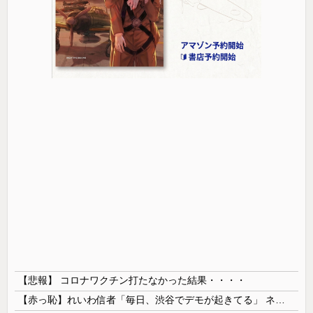
【悲報】 コロナワクチン打たなかった結果・・・・
【赤っ恥】れいわ信者「毎日、渋谷でデモが起きてる」 ネット「参加者の少なさを隠すために通行人に混じってるのリプ欄でバラされてて草」