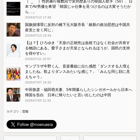
（ ´_ゝ`）性的暴行複数回で実刑歴ありの韓国人歌手（50）、日
本でAV男優を希望「韓国じゃ仕事を見つけるのは大変そうだか
ら…」
2026/07/13 17:48
国旗損壊罪に反対の橋下元大阪市長「維新の政治思想は中国共
産党と全く同じ」
2026/07/13 10:34
【は？】ひろゆき「天皇の正統性は血統ではなく社会が共有す
る物語にある。愛子さまが天皇となられるほうが、国民の支持
を得やすい」
2026/07/11 10:57
サンプラザ中野くん、音楽番組に出た感想「ダンスする人増え
ましたね。歌よりダンスみたいな感じ？」「みんな同じ顔に見
えちゃう」
2026/07/07 16:33
中田敦彦・福田萌夫妻、5年間暮らしたシンガポールから日本へ
帰国を告白 日本に帰りたいと言い出したのは中田
2026/07/05 11:33
カテゴリ：
芸能