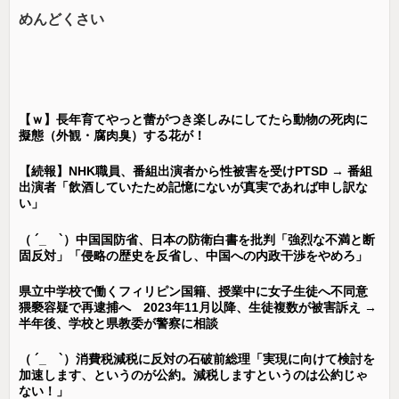
めんどくさい
【ｗ】長年育てやっと蕾がつき楽しみにしてたら動物の死肉に
擬態（外観・腐肉臭）する花が！
【続報】NHK職員、番組出演者から性被害を受けPTSD → 番組
出演者「飲酒していたため記憶にないが真実であれば申し訳な
い」
（ ´_ゝ`）中国国防省、日本の防衛白書を批判「強烈な不満と断
固反対」「侵略の歴史を反省し、中国への内政干渉をやめろ」
県立中学校で働くフィリピン国籍、授業中に女子生徒へ不同意
猥褻容疑で再逮捕へ 2023年11月以降、生徒複数が被害訴え →
半年後、学校と県教委が警察に相談
（ ´_ゝ`）消費税減税に反対の石破前総理「実現に向けて検討を
加速します、というのが公約。減税しますというのは公約じゃ
ない！」