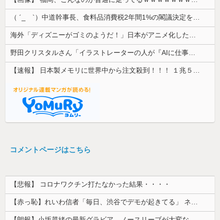
（ ´_ゝ`）中道幹事長、食料品消費税2年間1%の閣議決定を批判 → 記者「中道改革連合は食料品消費税ゼロを公約に掲げていたが？」→ 階猛氏「
海外「ディズニーがゴミのようだ！」日本がアニメ化した米人気SF作品に絶賛の声が殺到中
野田クリスタルさん「イラストレーターの人が『AIに仕事を奪われる』って言ってるけど、あなた達は"仕事を奪う側"じゃない？」
【速報】 日本製メモリに世界中から注文殺到！！！ １兆５０００億円で工場増築へ
コメントページはこちら
【悲報】 コロナワクチン打たなかった結果・・・・
【赤っ恥】れいわ信者「毎日、渋谷でデモが起きてる」 ネット「参加者の少なさを隠すために通行人に混じってるのリプ欄でバラされてて草」
【朗報】小坂菜緒の最新グラビア、ノースリーブが大変なことになってるって...