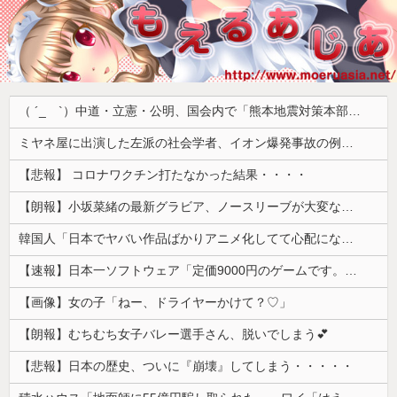
（ ´_ゝ`）中道・立憲・公明、国会内で「熊本地震対策本部会議」各省庁からヒアリング・現地から意見聴取「パーティション、人手、宿泊施設の不足や、外国人実習生の方々にも対応してほしい」今日の午後、政府に要望書を提出
ミヤネ屋に出演した左派の社会学者、イオン爆発事故の例のテナントに理解を示して……
【悲報】 コロナワクチン打たなかった結果・・・・
【朗報】小坂菜緒の最新グラビア、ノースリーブが大変なことになってるって...
韓国人「日本でヤバい作品ばかりアニメ化してて心配になる…」
【速報】日本一ソフトウェア「定価9000円のゲームです。買って下さい。」→結果・・・
【画像】女の子「ねー、ドライヤーかけて？♡」
【朗報】むちむち女子バレー選手さん、脱いでしまう💕
【悲報】日本の歴史、ついに『崩壊』してしまう・・・・・