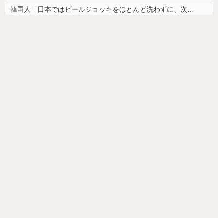
韓国人「日本ではビールジョッキをほとんど洗わずに、次の客に出すんだ！ これが証拠の映像だ!!」……あー、なるほどですねー。韓国には「アレ」がないんだ？
【朗報】かわいい動物の動画がストレス・不安の軽減になる可能性。英大学の研究で実証
【画像】カップヌードル、限界突破ｗｗｗ
ドイツ人男性がランニングシューズで富士登山 「足をくじいて動けない」
【画像】最近の高級ミニバンの顔キモすぎだろwww
【画像】「ワイらのゴマキ（３９）」
【悲報】美容師「…手は尽くしました」おば「ｱｯ…ｯｽ…」→
韓国人「安貞桓が韓国代表に激怒！『惨憺たる結果、徹底的な刷新が必要だ』と監督や協会を痛烈批判」
お部屋が汚部屋になってまう、、