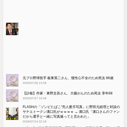
元プロ野球投手 板東英二さん、慢性心不全のため死去 86歳
2026/07/28 13:59
【訃報】作家・東野圭吾さん、大腸がんのため死去 享年68
2026/07/27 16:48
FLASHの「ゾンビたばこ”売人蜜月写真」に野田元総理と対談の
サナエトークン溝口氏がｗｗｗｗ → 溝口氏「溝口さんのファン
だから選手と一緒に写真撮ってと言われた」
2026/07/14 02:18