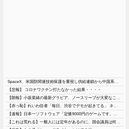
SpaceX、米国防関連技術保護を重視し供給連鎖から中国系を完全排除へ 供給業者に「中国籍人員をSpaceX向けの生産に関わらせないこと」「中国製の設備・部品を使わないこと」を要求し監査実施
【悲報】 コロナワクチン打たなかった結果・・・・
【朗報】小坂菜緒の最新グラビア、ノースリーブが大変なことになってるって...
【赤っ恥】れいわ信者「毎日、渋谷でデモが起きてる」 ネット「参加者の少なさを隠すために通行人に混じってるのリプ欄でバラされてて草」
【速報】日本一ソフトウェア「定価9000円のゲームです。買って下さい。」→結果・・・
【これは荒れる】一般人には定年があるのに、国会議員は何歳まで続けられるの？