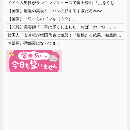
ドイツ人男性がランニングシューズで富士登山 「足をくじいて動けない」
【画像】最近の高級ミニバンの顔キモすぎだろwww
【画像】「ワイらのゴマキ（３９）」
【悲報】美容師「…手は尽くしました」おば「ｱｯ…ｯｽ…」→
韓国人「安貞桓が韓国代表に激怒！『惨憺たる結果、徹底的な刷新が必要だ』と監督や協会を痛烈批判」
お部屋が汚部屋になってまう、、