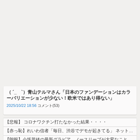
（ ´_ゝ`）青山テルマさん「日本のファンデーションはカラ
ーバリエーションが少ない！欧米ではあり得ない」
2025/10/22 18:56
コメント(53)
【悲報】 コロナワクチン打たなかった結果・・・・
【赤っ恥】れいわ信者「毎日、渋谷でデモが起きてる」 ネット「参加者の少...
【朗報】小坂菜緒の最新グラビア、ノースリーブが大変なことになってるって...