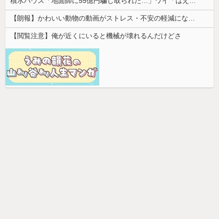
積水ハウス「地面師に55億円騙し取られた…」ワイ「はえーかわいそう…会社滅茶苦茶やろなぁ」→
【朗報】かわいい動物の動画がストレス・不安の軽減になる可能性。英大学の研究で実証
【閲覧注意】俺が近くにいると機械が壊れるんだけどさ