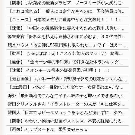
【朗報】小坂菜緒の最新グラビア、ノースリーブが大変なことになってるって...
【これは荒れる】一般人には定年があるのに、国会議員は何歳まで続けられるの？
【ニュース】日本製メモリに世界中から注文殺到！！！ １兆５０００億円で工場増築へ
【速報】「中国への侵略戦争に突入するための戦争式典だ」 パヨクが広島の平和記念式典に反対する理由が判明
偽警察官「保釈金を払えば逮捕されずに済むよ」３０代男性が1342万円だまし取られる
積水ハウス「地面師に55億円騙し取られた…」ワイ「はえーかわいそう…会社滅茶苦茶やろなぁ」→
【動画】 じゅぼぼぼ！え！これが芸能人のフｏラだ、綺麗な顔とお口でこんなことしているだ 笑
【画像】 『金田一少年の事件簿』で好きな死体ランキング１位がこちら！
【速報】 イオンモール熊本の爆発原因が判明！！！！
【最新画像】 元バレー代表・狩野舞子(38)の現在がいくらなんでも即ハボすぎる！
【エ□漫画】 バ先で一目惚れしたダウナー女店長のエ●チなサービスで給料0円…！弱点チクビ責めでイカせまくってわからせる…！
海外「飛田新地でこんなアイドル級の子と即ハメできるのかよ」⇒ 晒された無修正動画がコチラ
野田クリスタルさん「イラストレーターの人が『AIに仕事を奪われる』って言ってるけど、あなた達は"仕事を奪う側"じゃない？」
韓国人「日本ではビールジョッキをほとんど洗わずに、次の客に出すんだ！ これが証拠の映像だ!!」……あー、なるほどですねー。韓国には「アレ」がないんだ？
【朗報】かわいい動物の動画がストレス・不安の軽減になる可能性。英大学の研究で実証
【画像】カップヌードル、限界突破ｗｗｗ