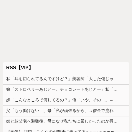
RSS【VIP】
私「耳を切られてるんですけど？」美容師「大した傷じゃなくて良かったですね」→その開き直った態度に腹が立ち…
娘「ストロベリーあじとー、チョコレートあじとー」私「えっ、それもう一回言って？」→娘の読み方を聞いて思わず混乱してしまい…
嫁「こんなところで何してるの？」俺「いや、その…」→ウワキ相手と一緒のところを見られ、最悪の修羅場になって…
父「もう働けない…」母「私が頑張るから」→借金で崩れた家族を支えるため、私も働くことになって…
姉と叔父宅へ避難後、母になぜ私たちに厳しかったのか尋ねた。すると「本当は世の中は辛くて厳しいものなんだ」と教えたかったと言われ…
【画像】 福岡、こんなのが普通に走ってるｗｗｗｗｗｗｗｗｗｗｗｗｗｗｗｗｗｗｗｗｗｗｗｗｗｗｗｗｗｗｗｗｗｗｗｗｗｗｗｗ