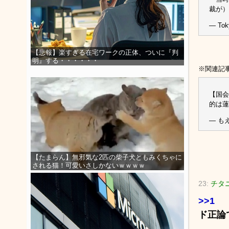
裁が
— Tok
【悲報】楽すぎる在宅ワークの正体、ついに『判
明』する・・・・・・
※関連記
【国会
的は
— もえ
【たまらん】無邪気な2匹の柴子犬ともみくちゃに
される猫！可愛いさしかないｗｗｗｗ
23:
チタニ
>>1
ド正論