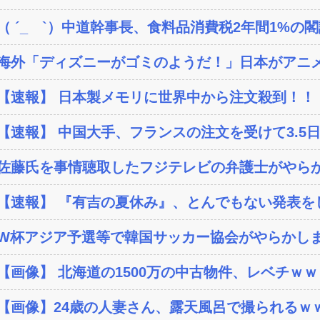
（ ´_ゝ`）中道幹事長、食料品消費税2年間1%の閣議
海外「ディズニーがゴミのようだ！」日本がアニメ化
【速報】 日本製メモリに世界中から注文殺到！！！
【速報】 中国大手、フランスの注文を受けて3.5日
佐藤氏を事情聴取したフジテレビの弁護士がやらか
【速報】 『有吉の夏休み』、とんでもない発表を
W杯アジア予選等で韓国サッカー協会がやらかしまく
【画像】 北海道の1500万の中古物件、レベチｗｗ
【画像】24歳の人妻さん、露天風呂で撮られるｗｗ