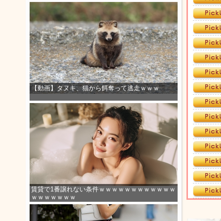
【動画】タヌキ、猫から餌奪って逃走ｗｗｗ
賃貸で1番譲れない条件ｗｗｗｗｗｗｗｗｗｗｗｗ
ｗｗｗｗｗｗｗ