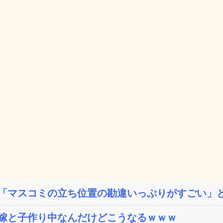
「マスコミの立ち位置の勘違いっぷりがすごい」と
嫁と子作り中なんだけどこうなるｗｗｗ