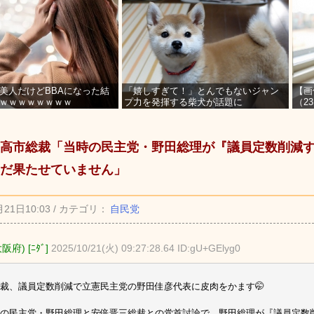
美人だけどBBAになった結
「嬉しすぎて！」とんでもないジャン
【画
ｗｗｗｗｗｗｗｗ
プ力を発揮する柴犬が話題に
（2
を募
高市総裁「当時の民主党・野田総理が『議員定数削減
だ果たせていません」
月21日10:03 / カテゴリ：
自民党
府) [ﾆﾀﾞ]
2025/10/21(火) 09:27:28.64 ID:gU+GElyg0
裁、議員定数削減で立憲民主党の野田佳彦代表に皮肉をかます🤭
の民主党・野田総理と安倍晋三総裁との党首討論で、野田総理が『議員定数