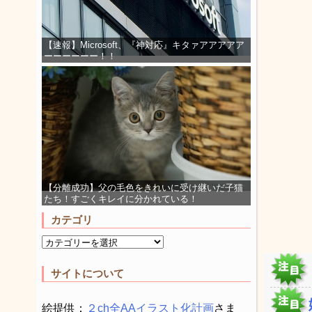
【速報】Microsoft、『神対応』キタァアアアアア
ーーーーーー！！
【分離成功】父の毛色をきれいに受け継いだ子猫
たち！すごくキレイに分かれている！
カテゴリ
サイトについて
絵提供：
２ch全AAイラスト化計画
さま