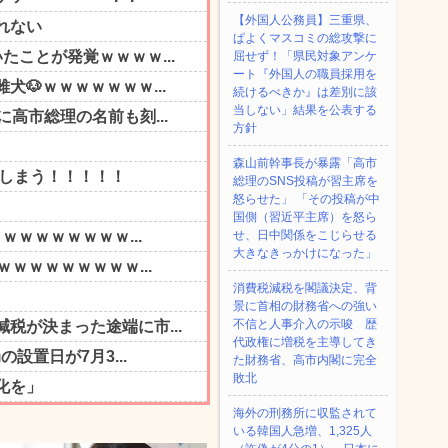
【外国人公務員】三重県、
ぱよくマスコミの総攻撃に
屈せず！「県民対象アンケ
ート『外国人の職員採用を
続けるべきか』は差別に該
当しない」結果を公表する
方針
森山前幹事長が暴露「高市
総理のSNS投稿が習主席を
怒らせた」 「その投稿が中
国側（習近平主席）を怒ら
せ、日中関係をこじらせる
大きなきっかけになった」
消費税減税を閣議決定、背
景に首相の財務省への強い
不信と人事介入の示唆 歴
代政権に増税を主導してき
た財務省、高市内閣に完全
敗北
海外の刑務所に収監されて
いる韓国人急増、1,325人