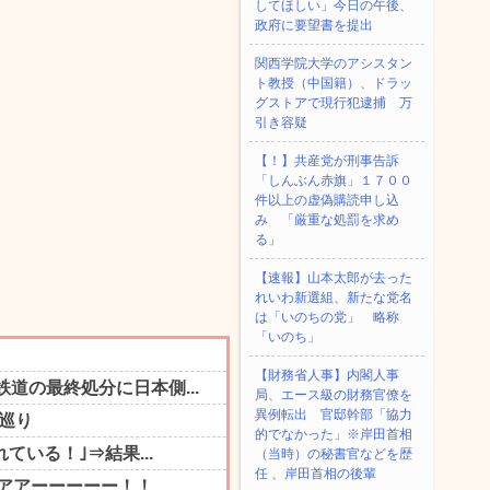
してほしい」今日の午後、
政府に要望書を提出
関西学院大学のアシスタン
ト教授（中国籍）、ドラッ
グストアで現行犯逮捕 万
引き容疑
【！】共産党が刑事告訴
「しんぶん赤旗」１７００
件以上の虚偽購読申し込
み 「厳重な処罰を求め
る」
【速報】山本太郎が去った
れいわ新選組、新たな党名
は「いのちの党」 略称
「いのち」
【財務省人事】内閣人事
局、エース級の財務官僚を
異例転出 官邸幹部「協力
的でなかった」※岸田首相
（当時）の秘書官などを歴
任 、岸田首相の後輩