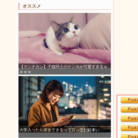
オススメ
【マンチカン】子猫同士のケンカが可愛すぎるｗ
ｗｗｗ
大学入ったら彼女できるって言ってた奴来い