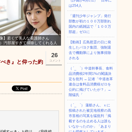
（詐偽が4分の1） 日本に
は254人
「週刊少年ジャンプ」発行
部数が初の１００万部割れ
国内の紙雑誌で「１００万
部超」ゼロに
像】若くて美人な看護師さん
【動画】広島慰霊の日に発
3）汚部屋すぎて掃除してくれる人
集ｗｗｗ
生したパヨク集団、強制退
去で機動隊により無事排除
26
される
すべき』と仰った約
コメント
（ ´_ゝ`）中道幹事長、食料
品消費税2年間1%の閣議決
定を批判 → 記者「中道改革
連合は食料品消費税ゼロを
公約に掲げていたが？」→
階猛氏「
（ ´_ゝ`） 蓮舫さん、ｘに
投稿された被災地視察の高
市首相の写真を猛批判「掲
載するのを止める人は誰も
いなかったのか」「あまり
削減すべき』と仰リ、（安倍総
にも愕然としています」