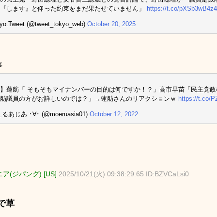
）『します』と仰った約束をまだ果たせていません」
https://t.co/pXSb3wB4z4
yo.Tweet (@tweet_tokyo_web)
October 20, 2025
事
】蓮舫「 そもそもマイナンバーの目的は何ですか！？」高市早苗「民主党
蓮舫議員の方がお詳しいのでは？」→蓮舫さんのリアクションｗ
https://t.co
るあじあ ･∀･ (@moeruasia01)
October 12, 2022
ア(ジパング) [US]
2025/10/21(火) 09:38:29.65 ID:BZVCaLsi0
で草