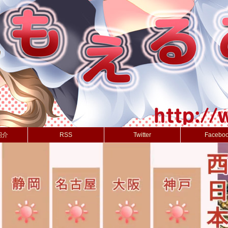
紹介
RSS
Twitter
Facebo