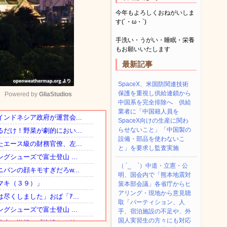
今年もよろしくおねがいしま
す(´・ω・`)
手洗い・うがい・睡眠・栄養
もお願いいたします
最新記事
SpaceX、米国防関連技術
保護を重視し供給連鎖から
Powered by 
GliaStudios
中国系を完全排除へ 供給
業者に「中国籍人員を
SpaceX向けの生産に関わ
Mute
らせないこと」「中国製の
設備・部品を使わないこ
と」を要求し監査実施
（ ´_ゝ`）中道・立憲・公
明、国会内で「熊本地震対
策本部会議」各省庁からヒ
アリング・現地から意見聴
取「パーティション、人
手、宿泊施設の不足や、外
国人実習生の方々にも対応