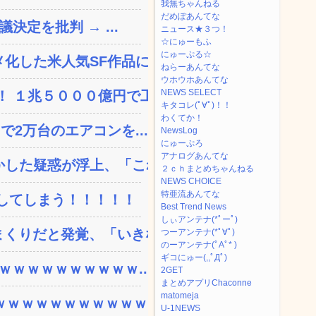
我無ちゃんねる
だめぽあんてな
決定を批判 → ...
ニュース★３つ！
☆にゅーもふ
にゅーぷる☆
した米人気SF作品に絶...
ねらーあんてな
ウホウホあんてな
NEWS SELECT
 １兆５０００億円で工...
キタコレ(ﾟ∀ﾟ)！！
わくてか！
で2万台のエアコンを...
NewsLog
にゅーぷろ
アナログあんてな
した疑惑が浮上、「これが...
２ｃｈまとめちゃんねる
NEWS CHOICE
特亜流あんてな
してしまう！！！！！
Best Trend News
しぃアンテナ(*ﾟーﾟ)
りだと発覚、「いきなり...
つーアンテナ(*ﾟ∀ﾟ)
のーアンテナ(ﾟAﾟ* )
ギコにゅー(,,ﾟДﾟ)
ｗｗｗｗｗｗｗｗｗｗ...
2GET
まとめアプリChaconne
matomeja
ｗｗｗｗｗｗｗｗｗｗ...
U-1NEWS