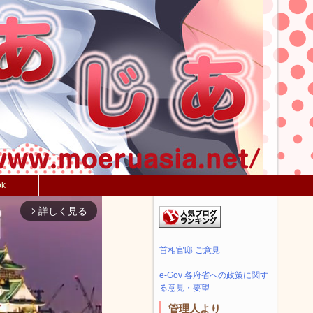
ok
詳しく見る
arrow_forward_ios
首相官邸 ご意見
e-Gov 各府省への政策に関す
る意見・要望
管理人より