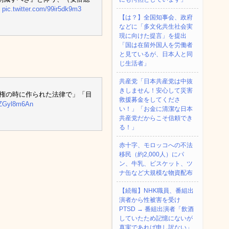
pic.twitter.com/99ir5dk9m3
【は？】全国知事会、政府
などに「多文化共生社会実
現に向けた提言」を提出
「国は在留外国人を労働者
と見ているが、日本人と同
じ生活者」
共産党「日本共産党は中抜
きしません！安心して災害
政権の時に作られた法律で」「目
救援募金をしてくださ
/PZGyl8m6An
い！」「お金に清潔な日本
共産党だからこそ信頼でき
る！」
赤十字、モロッコへの不法
移民（約2,000人）にパ
ン、牛乳、ビスケット、ツ
ナ缶など大規模な物資配布
【続報】NHK職員、番組出
演者から性被害を受け
PTSD → 番組出演者「飲酒
していたため記憶にないが
真実であれば申し訳ない」