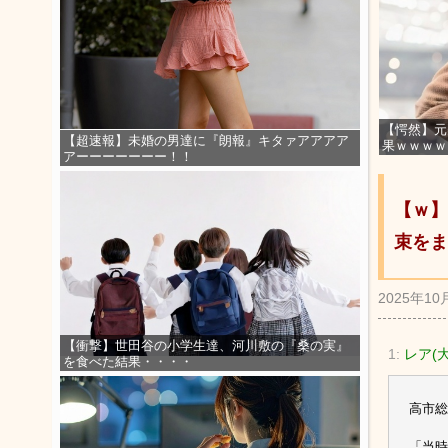
【愕然】元
【超速報】未婚の男達に『朗報』キタァアアアア
果ｗｗｗｗ
アーーーーーーー！！
【ｗ】
束をま
2025年10
【衝撃】世田谷の小学生達、河川敷の『桑の実』
1:
レア(大阪
を食べた結果・・・・
高市総
「当時