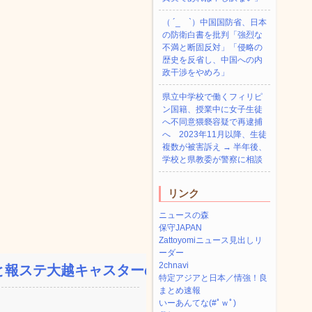
（ ´_ゝ`）中国国防省、日本
の防衛白書を批判「強烈な
不満と断固反対」「侵略の
歴史を反省し、中国への内
政干渉をやめろ」
県立中学校で働くフィリピ
ン国籍、授業中に女子生徒
へ不同意猥褻容疑で再逮捕
へ 2023年11月以降、生徒
複数が被害訴え → 半年後、
学校と県教委が警察に相談
リンク
ニュースの森
保守JAPAN
Zattoyomiニュース見出しリ
ーダー
2chnavi
報ステ大越キャスターの台...
特定アジアと日本／情強！良
まとめ速報
いーあんてな(#ﾟｗﾟ)