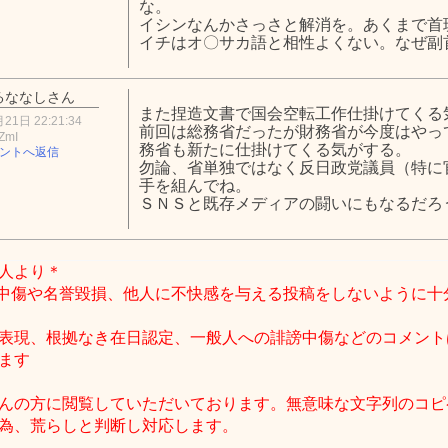
な。
イシンなんかさっさと解消を。あくまで首
イチはオ〇サカ語と相性よくない。なぜ副
るななしさん
また捏造文書で国会空転工作仕掛けてくる
21日 22:21:34
前回は総務省だったが財務省が今度はやっ
ZmI
務省も新たに仕掛けてくる気がする。
ントへ返信
勿論、省単独ではなく反日政党議員（特に
手を組んでね。
ＳＮＳと既存メディアの闘いにもなるだろ
人より＊
中傷や名誉毀損、他人に不快感を与える投稿をしないように十
表現、根拠なき在日認定、一般人への誹謗中傷などのコメント
ます
んの方に閲覧していただいております。無意味な文字列のコピ
為、荒らしと判断し対応します。