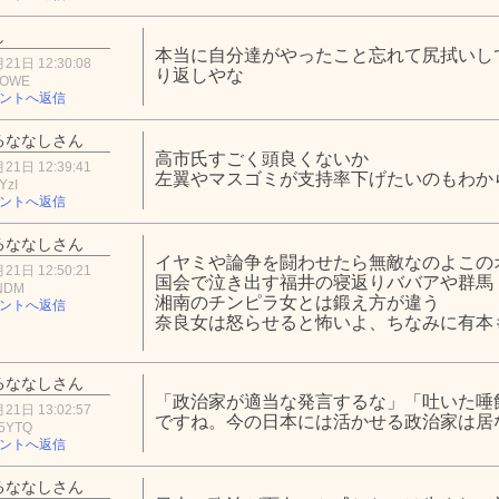
し
本当に自分達がやったこと忘れて尻拭いし
21日 12:30:08
り返しやな
3OWE
ントへ返信
るななしさん
高市氏すごく頭良くないか
21日 12:39:41
左翼やマスゴミが支持率下げたいのもわか
YzI
ントへ返信
るななしさん
イヤミや論争を闘わせたら無敵なのよこの
21日 12:50:21
国会で泣き出す福井の寝返りババアや群馬
4NDM
湘南のチンピラ女とは鍛え方が違う
ントへ返信
奈良女は怒らせると怖いよ、ちなみに有本
るななしさん
「政治家が適当な発言するな」「吐いた唾
21日 13:02:57
ですね。今の日本には活かせる政治家は居
5YTQ
ントへ返信
るななしさん