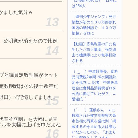
（詐偽が4分の1） 日本に
は254人
かました気分ｗ
「週刊少年ジャンプ」発行
13
部数が初の１００万部割れ
国内の紙雑誌で「１００万
部超」ゼロに
。公明党が消えたので比例
【動画】広島慰霊の日に発
14
生したパヨク集団、強制退
去で機動隊により無事排除
される
（ ´_ゝ`）中道幹事長、食料
ップと議員定数削減がセット
品消費税2年間1%の閣議決
定を批判 → 記者「中道改革
員定数削減はその後十数年だ
連合は食料品消費税ゼロを
公約に掲げていたが？」→
15
y野田）で記憶してました。
階猛氏「
（ ´_ゝ`） 蓮舫さん、ｘに
投稿された被災地視察の高
代表並立制』を大幅に見直
市首相の写真を猛批判「掲
ードルを大幅に上げる巾だよね
載するのを止める人は誰も
16
いなかったのか」「あまり
にも愕然としています」