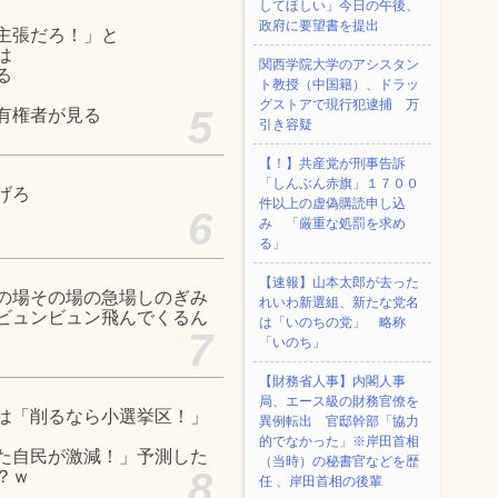
してほしい」今日の午後、
政府に要望書を提出
主張だろ！」と
は
関西学院大学のアシスタン
る
ト教授（中国籍）、ドラッ
グストアで現行犯逮捕 万
5
有権者が見る
引き容疑
【！】共産党が刑事告訴
「しんぶん赤旗」１７００
げろ
件以上の虚偽購読申し込
6
み 「厳重な処罰を求め
る」
【速報】山本太郎が去った
の場その場の急場しのぎみ
れいわ新選組、新たな党名
ビュンビュン飛んでくるん
は「いのちの党」 略称
7
「いのち」
【財務省人事】内閣人事
局、エース級の財務官僚を
は「削るなら小選挙区！」
異例転出 官邸幹部「協力
的でなかった」※岸田首相
た自民が激減！」予測した
（当時）の秘書官などを歴
8
？ｗ
任 、岸田首相の後輩