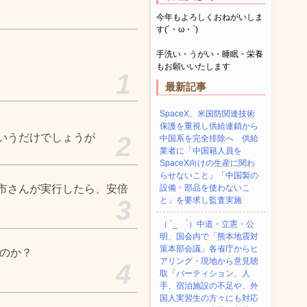
今年もよろしくおねがいしま
す(´・ω・`)
手洗い・うがい・睡眠・栄養
もお願いいたします
1
最新記事
SpaceX、米国防関連技術
保護を重視し供給連鎖から
いうだけでしょうが
2
中国系を完全排除へ 供給
業者に「中国籍人員を
SpaceX向けの生産に関わ
らせないこと」「中国製の
市さんが実行したら、安倍
設備・部品を使わないこ
3
と」を要求し監査実施
（ ´_ゝ`）中道・立憲・公
明、国会内で「熊本地震対
策本部会議」各省庁からヒ
るのか？
アリング・現地から意見聴
4
取「パーティション、人
手、宿泊施設の不足や、外
国人実習生の方々にも対応