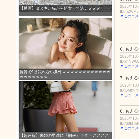
2025年10月
【動画】タヌキ、猫から餌奪って逃走ｗｗｗ
ID:lhZWM
▼このコメ
6.
もえる
2025年10月
ID:k4NW
▼このコメ
賃貸で1番譲れない条件ｗｗｗｗｗｗｗｗｗｗｗｗ
ｗｗｗｗｗｗｗ
7.
もえる
2025年10月
ID:I5MzNm
▼このコメ
8.
もえる
2025年10月
ID:M0MTlj
▼このコメ
【超速報】未婚の男達に『朗報』キタァアアアア