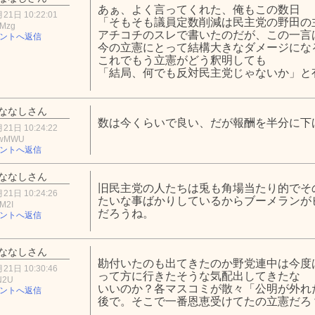
あぁ、よく言ってくれた、俺もこの数日
21日 10:22:01
「そもそも議員定数削減は民主党の野田の
5Mzg
アチコチのスレで書いたのだが、この一言
ントへ返信
今の立憲にとって結構大きなダメージにな
これでもう立憲がどう釈明しても
「結局、何でも反対民主党じゃないか」と
ななしさん
数は今くらいで良い、だが報酬を半分に下
21日 10:24:22
QwMWU
ントへ返信
ななしさん
旧民主党の人たちは兎も角場当たり的でそ
21日 10:24:26
たいな事ばかりしているからブーメランが
M2I
だろうね。
ントへ返信
ななしさん
勘付いたのも出てきたのか野党連中は今度
21日 10:30:46
って方に行きたそうな気配出してきたな
N2U
いいのか？各マスコミが散々「公明が外れ
ントへ返信
後で。そこで一番恩恵受けてたの立憲だろ