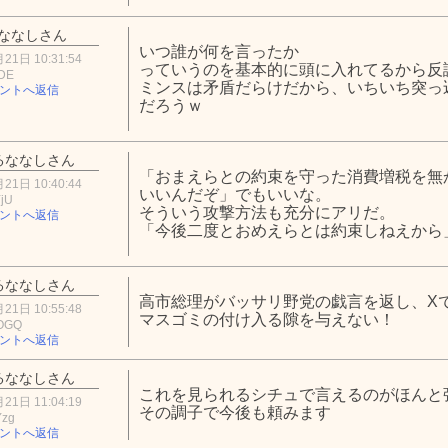
ななしさん
いつ誰が何を言ったか
21日 10:31:54
っていうのを基本的に頭に入れてるから反
ODE
ミンスは矛盾だらけだから、いちいち突っ
ントへ返信
だろうｗ
るななしさん
「おまえらとの約束を守った消費増税を無
21日 10:40:44
いいんだぞ」でもいいな。
YjU
そういう攻撃方法も充分にアリだ。
ントへ返信
「今後二度とおめえらとは約束しねえから
るななしさん
高市総理がバッサリ野党の戯言を返し、X
21日 10:55:48
マスゴミの付け入る隙を与えない！
1OGQ
ントへ返信
るななしさん
これを見られるシチュで言えるのがほんと
21日 11:04:19
その調子で今後も頼みます
Yzg
ントへ返信