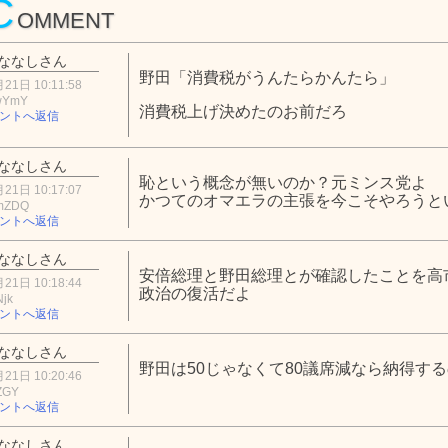
C
OMMENT
ななしさん
野田「消費税がうんたらかんたら」
21日 10:11:58
wYmY
消費税上げ決めたのお前だろ
ントへ返信
ななしさん
恥という概念が無いのか？元ミンス党よ
21日 10:17:07
かつてのオマエラの主張を今こそやろうと
mZDQ
ントへ返信
ななしさん
安倍総理と野田総理とが確認したことを高
21日 10:18:44
政治の復活だよ
Njk
ントへ返信
ななしさん
野田は50じゃなくて80議席減なら納得す
21日 10:20:46
ZGY
ントへ返信
ななしさん