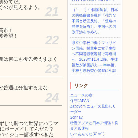
初めてだ。
くのが見えるよう。
21
（ ´_ゝ`）中国国防省、日本
の防衛白書を批判「強烈な
不満と断固反対」「侵略の
歴史を反省し、中国への内
高市！
政干渉をやめろ」
波希望！
22
県立中学校で働くフィリピ
ン国籍、授業中に女子生徒
へ不同意猥褻容疑で再逮捕
間は何にも後先考えずよく
へ 2023年11月以降、生徒
23
複数が被害訴え → 半年後、
学校と県教委が警察に相談
リンク
ど普通は分担するよな
24
ニュースの森
保守JAPAN
Zattoyomiニュース見出しリ
ーダー
2chnavi
ずして勝つで世界にバラマ
特定アジアと日本／情強！良
にボーメイしてんだろ？
まとめ速報
イバイショー請求すべきだ
いーあんてな(#ﾟｗﾟ)