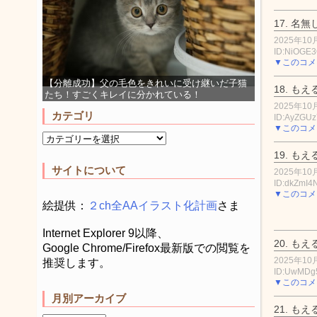
17.
名無
2025年10月
ID:NiOGE
▼このコメ
【分離成功】父の毛色をきれいに受け継いだ子猫
18.
もえ
たち！すごくキレイに分かれている！
2025年10月
カテゴリ
ID:AyZGUz
▼このコメ
19.
もえ
サイトについて
2025年10月
ID:dkZmI
▼このコメ
絵提供：
２ch全AAイラスト化計画
さま
Internet Explorer 9以降、
20.
もえ
Google Chrome/Firefox最新版での閲覧を
2025年10月
推奨します。
ID:UwMDg
▼このコメ
月別アーカイブ
21.
もえ