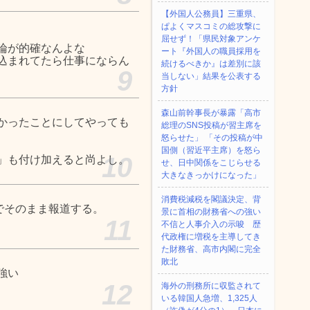
【外国人公務員】三重県、
ぱよくマスコミの総攻撃に
屈せず！「県民対象アンケ
論が的確なんよな
ート『外国人の職員採用を
込まれてたら仕事にならん
続けるべきか』は差別に該
9
当しない」結果を公表する
方針
森山前幹事長が暴露「高市
かったことにしてやっても
総理のSNS投稿が習主席を
怒らせた」 「その投稿が中
国側（習近平主席）を怒ら
10
」も付け加えると尚よし。
せ、日中関係をこじらせる
大きなきっかけになった」
消費税減税を閣議決定、背
でそのまま報道する。
景に首相の財務省への強い
11
不信と人事介入の示唆 歴
代政権に増税を主導してき
た財務省、高市内閣に完全
敗北
強い
12
海外の刑務所に収監されて
いる韓国人急増、1,325人