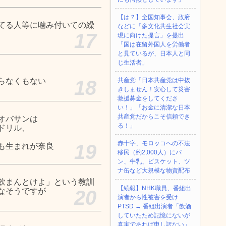
【は？】全国知事会、政府
てる人等に噛み付いての繰
などに「多文化共生社会実
17
現に向けた提言」を提出
「国は在留外国人を労働者
と見ているが、日本人と同
じ生活者」
らなくもない
18
共産党「日本共産党は中抜
きしません！安心して災害
救援募金をしてくださ
い！」「お金に清潔な日本
共産党だからこそ信頼でき
オバサンは
る！」
ドリル、
赤十字、モロッコへの不法
19
も生まれが奈良
移民（約2,000人）にパ
ン、牛乳、ビスケット、ツ
ナ缶など大規模な物資配布
飲まんとけよ」という教訓
【続報】NHK職員、番組出
なそうですが
20
演者から性被害を受け
PTSD → 番組出演者「飲酒
していたため記憶にないが
真実であれば申し訳ない」