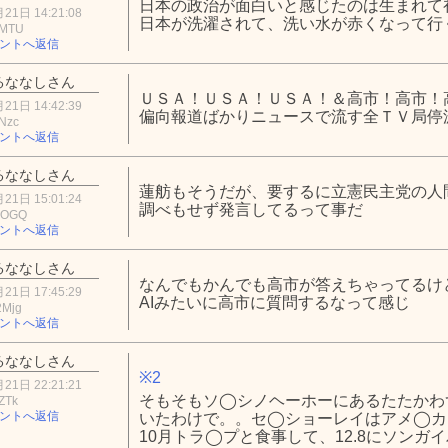
日本の政治が面白いと感じたのは生まれて
21日 14:21:08
日本が洗濯されて、洗い水が赤くなって行
mMTU
ントへ返信
るななしさん
ＵＳＡ！ＵＳＡ！ＵＳＡ！＆高市！高市！
21日 14:42:39
偏向報道ばかりニュースで流す全ＴＶ局停
Nzc
ントへ返信
るななしさん
蓮舫もそうだが、要するに立憲民主党の人
21日 15:01:24
調べもせず発言してるって事だ
1OGQ
ントへ返信
るななしさん
なんでもかんでも高市が答えちゃってるけ
21日 17:45:29
AIみたいに高市に質問するなって感じ
2Mjg
ントへ返信
るななしさん
※2
21日 22:21:21
そもそもソ◯シノヘーホーにあるたたかわ
ZTk
ントへ返信
いたわけで。。セ◯ショーレイはアメ◯カ
10月トラ◯プと食事して、12.8にソンガ