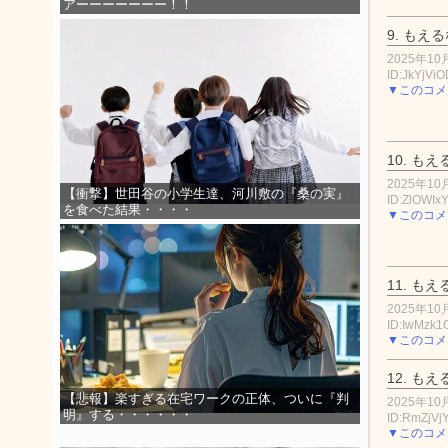
アーーーーーーー！！
9.
もえる
2025年10月
ID:JkYjVi
▼このコメ
10.
もえ
2025年10月
【衝撃】世田谷の小学生達、河川敷の『桑の実』
ID:ZlOWIx
を食べた結果・・・・
▼このコメ
11.
もえ
2025年10月
ID:IwMzk
▼このコメ
12.
もえ
【悲報】楽すぎる在宅ワークの正体、ついに『判
2025年10月
明』する・・・・・・
ID:RmZjVj
▼このコメ