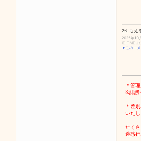
26.
もえ
2025年10月
ID:FiMDUz
▼このコメ
＊管理
※誹謗
＊差別
いたし
たくさ
迷惑行