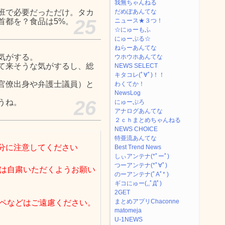
我無ちゃんねる
班で必要だっただけ。タカ
だめぽあんてな
25
首都を？食品は5%。
ニュース★３つ！
☆にゅーもふ
にゅーぷる☆
ねらーあんてな
気がする。
ウホウホあんてな
て来そうな気がするし、総
NEWS SELECT
キタコレ(ﾟ∀ﾟ)！！
官僚出身や弁護士議員）と
わくてか！
NewsLog
26
うね。
にゅーぷろ
アナログあんてな
２ｃｈまとめちゃんねる
NEWS CHOICE
特亜流あんてな
分に注意してください
Best Trend News
しぃアンテナ(*ﾟーﾟ)
つーアンテナ(*ﾟ∀ﾟ)
は自粛いただくようお願い
のーアンテナ(ﾟAﾟ* )
ギコにゅー(,,ﾟДﾟ)
2GET
まとめアプリChaconne
ペなどはご遠慮ください。
matomeja
U-1NEWS