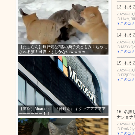
13.
もえ
2025年10月
ID:UwMjRi
▼このコメ
14.
もえ
2025年10月
【たまらん】無邪気な2匹の柴子犬ともみくちゃに
ID:M3YzQ
▼このコメ
される猫！可愛いさしかないｗｗｗｗ
15.
もえ
2025年10月
ID:FiZjE0M
▼このコメ
【速報】Microsoft、『神対応』キタァアアアアア
16.
名無
ーーーーーー！！
ナショナ
2025年10月
ID:RmN2I
▼このコメ