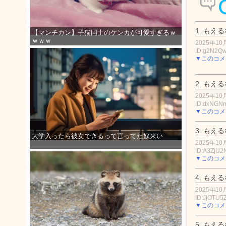
1.
もえる
【マンチカン】子猫同士のケンカが可愛すぎるｗ
ｗｗｗ
2025年10月
ID:g2N2Q
▼このコメ
2.
もえる
2025年10月
ID:dkNGN
▼このコメ
3.
もえる
大学入ったら彼女できるって言ってた奴来い
2025年10月
ID:A3ZjU2
▼このコメ
4.
もえる
2025年10月
ID:JjOTU5
▼このコメ
5.
もえる