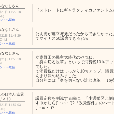
るななしさん
ドストレートにギャラクティカファントム
21日 11:22:18
Mjg
ントへ返信
るななしさん
公明党が連立与党だったからできなかった
21日 11:48:29
でマイナス50議席できるねｗ
zZmM
ントへ返信
るななしさん
立憲野田の民主党時代のやつね。
21日 11:53:10
「身を切る改革」といって消費税10％ア
zI
でした。
ントへ返信
で消費税だけはしっかり10％アップ、議
んまり決め込みました。
自分的には「身を切らない詐欺改革」（b
しの日本人(左翼
議員定数を削減する前に、『小選挙区比例
リスト)
す巾かしら(´・ω・`)?『政党要件』のハ
21日 11:57:03
(´・ω・`)?
yOTg
ントへ返信