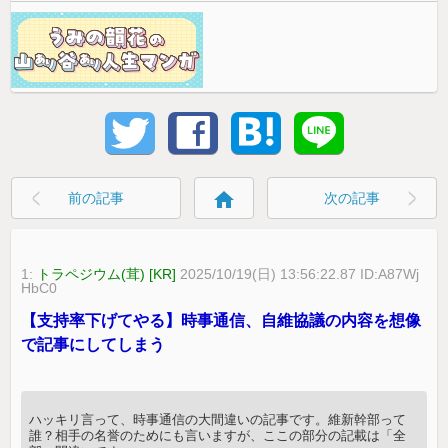
home
前の記事
次の記事
1:
トラペジウム(茸) [KR]
2025/10/19(日) 13:56:22.87 ID:A87Wj
HbC0
【支持率下げてやる】時事通信、自維協議の内容を想像
で記事にしてしまう
ハッキリ言って、時事通信の大間違いの記事です。維新幹部って
誰？相手の名誉のためにも言いますが、ここの部分の記載は「全