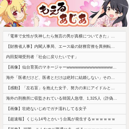
「電車で女性が失神したら無言の男が真横についてきた」とタレントが主張、虚言疑惑が出ると「その男の垢を発見した」と追加主張するも……
【財務省人事】内閣人事局、エース級の財務官僚を異例転出 官邸幹部「協力的でなかった」※岸田首相（当時）の秘書官などを歴任 、岸田首相の後輩
内田梨瑚受刑者「社会に戻りたいです」
【画像】仙台育英のマネージャーwwwwwwwwwwwwwwwwwww
海外「医者だけど、医者とだけは絶対に結婚しない」その理由が想像と全然違った…
【感動】「左右盲」を抱えた女子、努力の末にアイドルとしてデビューするｗｗｗｗ
海外の刑務所に収監されている韓国人急増、1,325人（詐偽が4分の1） 日本には254人
【画像】壮絶ないじめでガチ濡れしてる女子
【超速報】くじら14号とかいう台風が発生するｗｗｗｗｗｗ