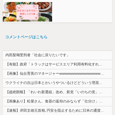
コメントページはこちら
内田梨瑚受刑者「社会に戻りたいです」
【有能】政府「トラックはサービスエリア利用有料化すればサボらず走るし流問題解決じゃね？」
【画像】仙台育英のマネージャーwwwwwwwwwwwwwwwwwww
ウクライナの次は日本とかいうやついるけどどういう理屈なの？
【超絶朗報】「れいわ新選組」改め、新党「いのちの党」爆誕！！！うおおおおおおおお
【画像あり】松屋さん、食器の返却のみならず「仕分け」まで客にやらせてしまうｗｗｗｗｗ
【速報】岸田文雄元首相､円安を阻止するために日米の通貨当局が実施した為替介入は｢一時しのぎに過ぎない｣