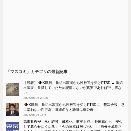
「マスコミ」カテゴリの最新記事
【続報】NHK職員、番組出演者から性被害を受けPTSD → 番組
出演者「飲酒していたため記憶にないが真実であれば申し訳な
い」
2026/08/05 20:36
NHK職員、番組出演者から性被害を受けPTSDに 懇親会後、意
に沿わない性行為、番組名など詳細は非公表
2026/08/05 16:57
高市政権が「永住許可」厳格化、事実上抑止 外国籍から「安心
して暮らせなくなる」「今の日本は居づらい」「自分を成長さ