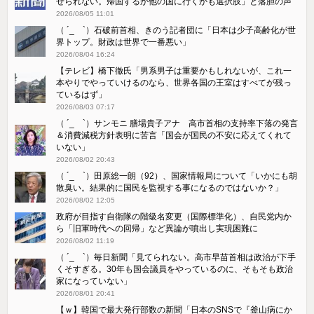
せられない。帰国するか他の国に行くかも選択肢」と落胆の声
2026/08/05 11:01
（ ´_ゝ`）石破前首相、きのう記者団に「日本は少子高齢化が世
界トップ。財政は世界で一番悪い」
2026/08/04 16:24
【テレビ】橋下徹氏「男系男子は重要かもしれないが、これ一
本やりでやっていけるのなら、世界各国の王室はすべてが残っ
ているはず」
2026/08/03 07:17
（ ´_ゝ`）サンモニ 膳場貴子アナ 高市首相の支持率下落の発言
＆消費減税方針表明に苦言「国会が国民の不安に応えてくれて
いない」
2026/08/02 20:43
（ ´_ゝ`）田原総一朗（92）、国家情報局について「いかにも胡
散臭い。結果的に国民を監視する事になるのではないか？」
2026/08/02 12:05
政府が目指す自衛隊の階級名変更（国際標準化）、自民党内か
ら「旧軍時代への回帰」など異論が噴出し実現困難に
2026/08/02 11:19
（ ´_ゝ`）毎日新聞「見てられない。高市早苗首相は政治が下手
くそすぎる。30年も国会議員をやっているのに、そもそも政治
家になっていない」
2026/08/01 20:41
【ｗ】韓国で最大発行部数の新聞「日本のSNSで『釜山病にか