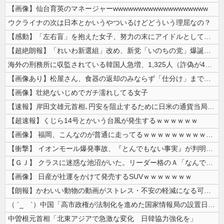
【画像】仙台育英のマネージャーwwwwwwwwwwwwwwwwwww
ウクライナの次は日本とかいうやついるけどどういう理屈なの？
【感動】「左右盲」を抱えた女子、努力の末にアイドルとしてデビューするｗ...
【超絶朗報】「れいわ新選組」改め、新党「いのちの党」爆誕！！！うおおお...
海外の刑務所に収監されている韓国人急増、1,325人（詐偽が4分の1）...
【画像あり】松屋さん、食器の返却のみならず「仕分け」まで客にやらせてし...
【画像】壮絶ないじめでガチ濡れしてる女子
【速報】岸田文雄元首相､円安を阻止するために日米の通貨当局が実施した為...
【超速報】くじら14号とかいう台風が発生するｗｗｗｗｗｗ
【画像】 福岡、こんなのが普通に走ってるｗｗｗｗｗｗｗｗｗｗｗｗｗｗｗ...
【衝撃】 イオンモール爆発事故、『とんでもない事実』が判明してしまう・...
【ＧＪ】 クラスに迷惑な池沼がいた。リーダー格のＡ「なんで支援学級に入...
【画像】 日産が社運をかけて発売するSUVｗｗｗｗｗｗｗ
【朗報】かわいい動物の動画がストレス・不安の軽減になる可能性。英大学の...
（ ´_ゝ`）中国「高市政権が法制化を進めた国家情報局の設置日が7月3...
中曽根元首相「北東アジアで急激な変化 日韓協力強化を」