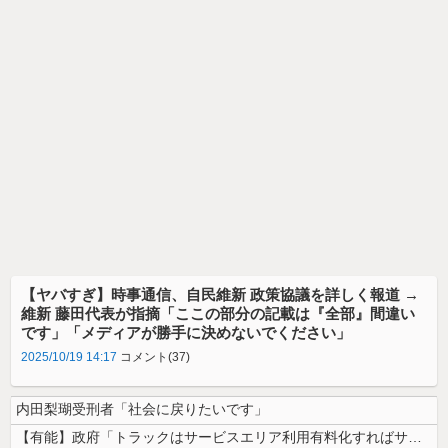
【ヤバすぎ】時事通信、自民維新 政策協議を詳しく報道 →
維新 藤田代表が指摘「ここの部分の記載は『全部』間違い
です」「メディアが勝手に決めないでください」
2025/10/19 14:17
コメント(37)
内田梨瑚受刑者「社会に戻りたいです」
【有能】政府「トラックはサービスエリア利用有料化すればサボらず走るし流...