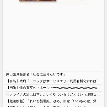
内田梨瑚受刑者「社会に戻りたいです」
【有能】政府「トラックはサービスエリア利用有料化すればサボらず走るし流問題解決じゃね？」
【画像】仙台育英のマネージャーwwwwwwwwwwwwwwwwwww
ウクライナの次は日本とかいうやついるけどどういう理屈なの？
【超絶朗報】「れいわ新選組」改め、新党「いのちの党」爆誕！！！うおおおおおおおお