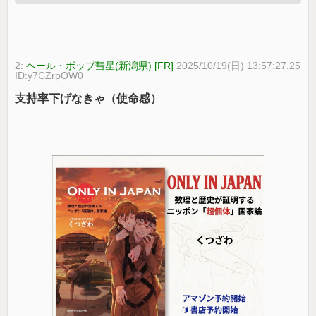
2:
ヘール・ボップ彗星(新潟県) [FR]
2025/10/19(日) 13:57:27.25
ID:y7CZrpOW0
支持率下げなきゃ（使命感）