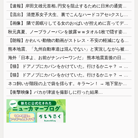
【速報】岸田文雄元首相､円安を阻止するために日米の通貨当局が実施した為替介入は｢一時しのぎに過ぎない｣
【流出】 清楚系女子大生、裏でこんなハードコアセ○クスしてたとか嘘だろ…（動画あり）
【画像】 隣で居眠りしてる女のお○ぱいが控えめに言ってデカいｗｗｗ
秋元真夏、ノーブラノーパンを披露ｗｗタオル1枚で隠す姿がほぼA●女優・・
【朗報】かわいい動物の動画がストレス・不安の軽減になる可能性。英大学の研究で実証
熊本地震、「九州自動車道は混んでない」と実況しながら被災地へ向かう有名アナなどに批判殺到 全国紙記者「最新の状況をいち早く伝えることは報道機関としての責務」「情報を取り上げることには大きな意義がある」
海外「日本よ、お前がナンバーワンだ」 熊本地震直後の日本の対応のスピードに世界が衝撃
【猫】 ドアノブにカバンをかけていた。行けるかニャ？ → 猫はこうなります…
【猫】 ドアノブにカバンをかけていた。行けるかニャ？ → 猫はこうなります…
ネコ飼いが階段の上で袋を揺らす。キラ〜ン！ → 地下室からヤツが現れる…
【衝撃映像】バカが津波を撮影しに行った結果…