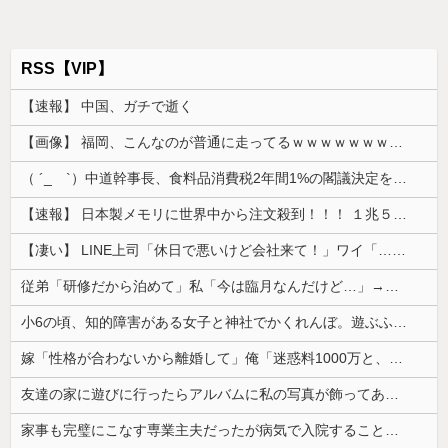
RSS【VIP】
【速報】 中国、ガチで逝く
【画像】 福岡、こんなのが普通に走ってるｗｗｗｗｗｗｗｗｗｗｗｗｗｗｗｗｗｗｗｗｗｗｗｗｗｗｗｗｗｗｗｗｗｗｗｗｗｗｗｗ
（ ´_ゝ`）中道幹事長、食料品消費税2年間1%の閣議決定を批判 → 記者「中道改革連合は食料品消費税ゼロを公約に掲げていたが？」→ 階猛氏「
【速報】 日本製メモリに世界中から注文殺到！！！ １兆５０００億円で工場増築へ
【凄い】 LINE上司「休日で悪いけど会社来て！」ワイ「…無視」上司「マジでヤバいから！」←その結果ｗｗｗｗｗ
従弟「研修だから泊めて」私「今は臨月なんだけど…」→断りきれず了承したら、さらに図々しい要求まで飛び出して…
小6の頃、知的障害がある女子と神社でかくれんぼ。遊ぶふりして放置したらその女子は犯されていた
嫁「性格が合わないから離婚して」俺「迷惑料1000万と、子供の養育費を一括で入金するならいいよ」→提示した内容を聞いた嫁が言葉を失って…
友達の家に遊びに行ったらアルバムに私の写真が飾ってあった。しかも私が知らない写真
家事も完璧にこなす専業主夫だったが病気で入院することに。見舞いに来た妻の一言が予想外すぎて…