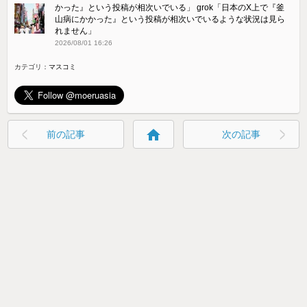
かった』という投稿が相次いでいる」 grok「日本のX上で『釜
山病にかかった』という投稿が相次いでいるような状況は見ら
れません」
2026/08/01 16:26
カテゴリ：
マスコミ
home
前の記事
次の記事