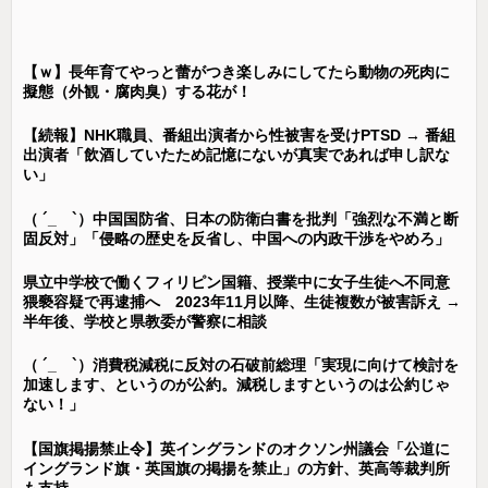
【ｗ】長年育てやっと蕾がつき楽しみにしてたら動物の死肉に
擬態（外観・腐肉臭）する花が！
【続報】NHK職員、番組出演者から性被害を受けPTSD → 番組
出演者「飲酒していたため記憶にないが真実であれば申し訳な
い」
（ ´_ゝ`）中国国防省、日本の防衛白書を批判「強烈な不満と断
固反対」「侵略の歴史を反省し、中国への内政干渉をやめろ」
県立中学校で働くフィリピン国籍、授業中に女子生徒へ不同意
猥褻容疑で再逮捕へ 2023年11月以降、生徒複数が被害訴え →
半年後、学校と県教委が警察に相談
（ ´_ゝ`）消費税減税に反対の石破前総理「実現に向けて検討を
加速します、というのが公約。減税しますというのは公約じゃ
ない！」
【国旗掲揚禁止令】英イングランドのオクソン州議会「公道に
イングランド旗・英国旗の掲揚を禁止」の方針、英高等裁判所
も支持