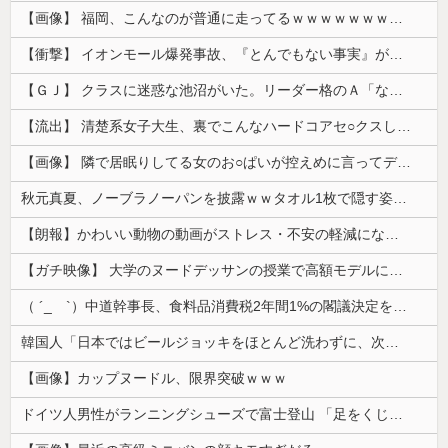
【画像】 福岡、こんなのが普通に走ってるｗｗｗｗｗｗｗｗｗｗｗｗｗｗｗｗ
【衝撃】 イオンモール爆発事故、『とんでもない事実』が判明してしまう・・・・・・
【ＧＪ】 クラスに迷惑な池沼がいた。リーダー格のＡ「なんで支援学級に入れないんですか？」先生「背の高い低いと同じで、これも個性なの！差別は...
【流出】 清楚系女子大生、裏でこんなハードコアセ○クスしてたとか嘘だろ…（動画あり）
【画像】 隣で居眠りしてる女のお○ぱいが控えめに言ってデカいｗｗｗ
秋元真夏、ノーブラノーパンを披露ｗｗタオル1枚で隠す姿がほぼA●女優・・
【朗報】かわいい動物の動画がストレス・不安の軽減になる可能性。英大学の研究で実証
【ガチ映像】 大学のヌードデッサンの授業で高額モデルに依頼したら○○○が凄すぎた動画、お前らの想像の20倍は凄い
（ ´_ゝ`）中道幹事長、食料品消費税2年間1%の閣議決定を批判 → 記者「中道改革連合は食料品消費税ゼロを公約に掲げていたが？」→ 階猛氏「
韓国人「日本ではビールジョッキをほとんど洗わずに、次の客に出すんだ！ これが証拠の映像だ!!」……あー、なるほどですねー。韓国には「アレ」がないんだ？
【画像】カップヌードル、限界突破ｗｗｗ
ドイツ人男性がランニングシューズで富士登山 「足をくじいて動けない」