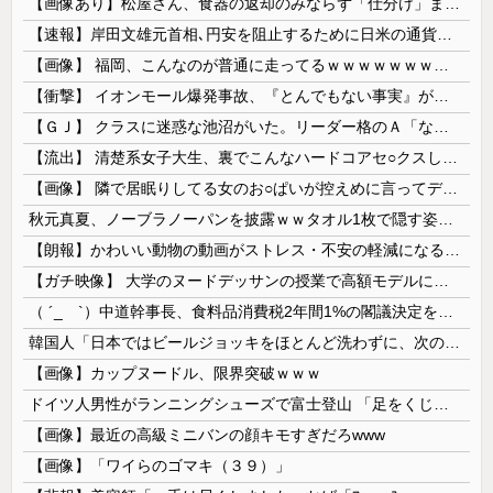
【画像あり】松屋さん、食器の返却のみならず「仕分け」まで客にやらせてしまうｗｗｗｗｗ
【速報】岸田文雄元首相､円安を阻止するために日米の通貨当局が実施した為替介入は｢一時しのぎに過ぎない｣
【画像】 福岡、こんなのが普通に走ってるｗｗｗｗｗｗｗｗｗｗｗｗｗｗｗｗ
【衝撃】 イオンモール爆発事故、『とんでもない事実』が判明してしまう・・・・・・
【ＧＪ】 クラスに迷惑な池沼がいた。リーダー格のＡ「なんで支援学級に入れないんですか？」先生「背の高い低いと同じで、これも個性なの！差別は...
【流出】 清楚系女子大生、裏でこんなハードコアセ○クスしてたとか嘘だろ…（動画あり）
【画像】 隣で居眠りしてる女のお○ぱいが控えめに言ってデカいｗｗｗ
秋元真夏、ノーブラノーパンを披露ｗｗタオル1枚で隠す姿がほぼA●女優・・
【朗報】かわいい動物の動画がストレス・不安の軽減になる可能性。英大学の研究で実証
【ガチ映像】 大学のヌードデッサンの授業で高額モデルに依頼したら○○○が凄すぎた動画、お前らの想像の20倍は凄い
（ ´_ゝ`）中道幹事長、食料品消費税2年間1%の閣議決定を批判 → 記者「中道改革連合は食料品消費税ゼロを公約に掲げていたが？」→ 階猛氏「
韓国人「日本ではビールジョッキをほとんど洗わずに、次の客に出すんだ！ これが証拠の映像だ!!」……あー、なるほどですねー。韓国には「アレ」がないんだ？
【画像】カップヌードル、限界突破ｗｗｗ
ドイツ人男性がランニングシューズで富士登山 「足をくじいて動けない」
【画像】最近の高級ミニバンの顔キモすぎだろwww
【画像】「ワイらのゴマキ（３９）」