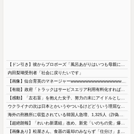
【ドン引き】彼からプロポーズ「風呂あがりはいつも母親に体拭いてもらってんだけど、これからは毎日拭いてくれないかな」→お断りしてお別れをしたら、アド変してロミオメールが来た
内田梨瑚受刑者「社会に戻りたいです」
【画像】仙台育英のマネージャーwwwwwwwwwwwwwwwwwww
【有能】政府「トラックはサービスエリア利用有料化すればサボらず走るし流問題解決じゃね？」
【感動】「左右盲」を抱えた女子、努力の末にアイドルとしてデビューするｗｗｗｗ
ウクライナの次は日本とかいうやついるけどどういう理屈なの？
海外の刑務所に収監されている韓国人急増、1,325人（詐偽が4分の1） 日本には254人
【超絶朗報】「れいわ新選組」改め、新党「いのちの党」爆誕！！！うおおおおおおおお
【画像あり】松屋さん、食器の返却のみならず「仕分け」まで客にやらせてしまうｗｗｗｗｗ