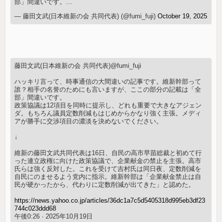
部」間違いです。…
— 藤田文武(日本維新の会 共同代表) (@fumi_fuji)
October 19, 2025
藤田文武(日本維新の会 共同代表)@fumi_fuji
ハッキリ言って、時事通信の大間違いの記事です。維新幹部って
誰？相手の名誉のためにも言いますが、ここの部分の記載は「全
部」間違いです。
政策協議は12項目を同時に提示し、どれも重要で大きなアジェン
ダ。もちろん議員定数削減もはじめからかなり強く主張。メディ
アが勝手に交渉項目の濃淡を決めないでください。
↓
維新の藤田文武共同代表は16日、自民の高市早苗総裁と初めて行
った連立政権に向けた政策協議で、企業献金の禁止を主張。高市
氏らは強く反対した。これを受けて吉村氏は同日夜、定数削減を
自民にのませるよう党内に指示。維新幹部は「企業献金禁止は自
民が硬かったから、代わりに定数削減が出てきた」と認めた。
https://news.yahoo.co.jp/articles/36dc1a7c5d5405318d995eb3df23
744c023ddd68
午後0:26 · 2025年10月19日