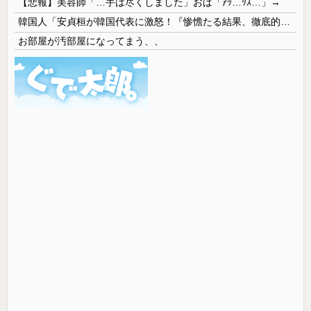
【悲報】美容師「…手は尽くしました」おば「ｱｯ…ｯｽ…」→
韓国人「安貞桓が韓国代表に激怒！『惨憺たる結果、徹底的な刷新が必要だ』と監督や協会を痛烈批判」
お部屋が汚部屋になってまう、、