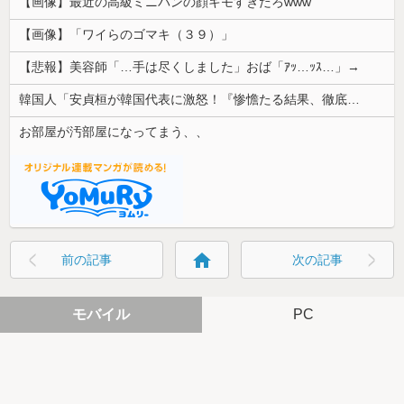
【画像】最近の高級ミニバンの顔キモすぎだろwww
【画像】「ワイらのゴマキ（３９）」
【悲報】美容師「…手は尽くしました」おば「ｱｯ…ｯｽ…」→
韓国人「安貞桓が韓国代表に激怒！『惨憺たる結果、徹底的な刷新が必要だ』と監督や協会を痛烈批判」
お部屋が汚部屋になってまう、、
home
前の記事
次の記事
モバイル
PC