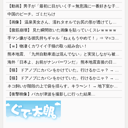
【動画】男子が「最初に目がいく子＝無意識に一番好きな子」という恋愛心理テストｗｗｗｗｗｗｗｗｗｗｗｗｗｗｗ 【Pickup07093031】
中国のビーチ。ゴミだらけ
【画像】 温泉美女さん、濡れタオルでお尻の形が透けてしまう
【腹筋崩壊】 見た瞬間吹いた画像を貼っていくスレｗｗｗｗ
手マン嫌がる彼氏持ちギャル「ねぇもうやめて！」⇒ マ○コは正直だった結果…
【ｗ】物凄くカワイイ子猫の取っ組み合い！
熊本地震、「九州自動車道は混んでない」と実況しながら被災地へ向かう有名アナなどに批判殺到 全国紙記者「最新の状況をいち早く伝えることは報道機関としての責務」「情報を取り上げることには大きな意義がある」
海外「日本よ、お前がナンバーワンだ」 熊本地震直後の日本の対応のスピードに世界が衝撃
【猫】 ドアノブにカバンをかけていた。行けるかニャ？ → 猫はこうなります…
【猫】 ドアノブにカバンをかけていた。行けるかニャ？ → 猫はこうなります…
ネコ飼いが階段の上で袋を揺らす。キラ〜ン！ → 地下室からヤツが現れる…
【衝撃映像】バカが津波を撮影しに行った結果…