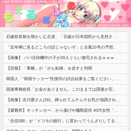
石破前首相を懐かしむ左派、「石破が日本国民から支持されまくっていた」と主張してしまうも……
「近年稀に見るどころの話じゃないぞ」と台風15号の予想進路に困惑する人が多数、偏西風が全く通用していないんだけど……
【画像】 パパ活待機中の子が20人ぐらい激写されるｗｗｗｗｗｗｗｗｗｗｗ
【悲報】「果糖」が「がん転移」を促すと判明
韓国人「“韓国サッカー”性接待の試合結果をご覧ください」→「マッサージ効果は間違いないねｗ」「これが本当のベッドサッカーだ」
国連事務総長「お金がありません。このままでは国連が完全崩壊します。助けて下さい」
【画像】吉川愛さん(26)、縛られてムチムチお乳が強調されてしまう
【避難所】キッチンカー、から揚げや麺類提供 40代女性「最高、パン中心の生活には飽き飽きしていて、野菜不足も感じていた」→時事通信タイトル「パン...
「住信SBI」が「ドコモの銀行」に変わってうんざりしてるやつｗｗｗｗｗｗｗ