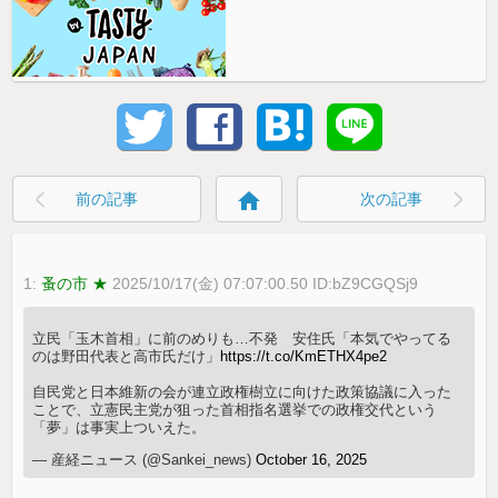
home
前の記事
次の記事
1:
蚤の市 ★
2025/10/17(金) 07:07:00.50 ID:bZ9CGQSj9
立民「玉木首相」に前のめりも…不発 安住氏「本気でやってる
のは野田代表と高市氏だけ」
https://t.co/KmETHX4pe2
自民党と日本維新の会が連立政権樹立に向けた政策協議に入った
ことで、立憲民主党が狙った首相指名選挙での政権交代という
「夢」は事実上ついえた。
— 産経ニュース (@Sankei_news)
October 16, 2025