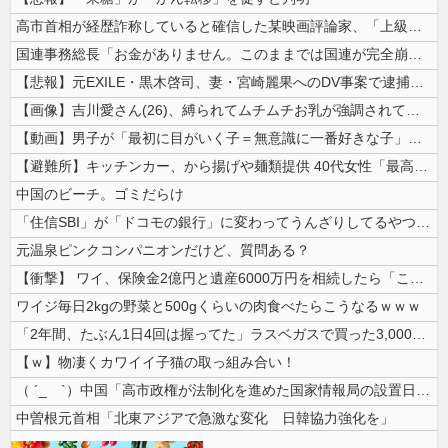
高市首相が経歴詐称していると確信した某映画評論家、「上級公務員試験に合...
国連事務総長「お金がありません。このままでは国連が完全崩壊します。助け...
【悲報】元EXILE・黒木啓司、妻・宮崎麗果へのDV事案で逮捕されてい...
【画像】吉川愛さん(26)、縛られてムチムチお乳が強調されてしまう
【動画】男子が「最初に目がいく子＝無意識に一番好きな子」という恋愛心理...
【避難所】キッチンカー、から揚げや麺類提供 40代女性「最高、パン中心...
中国のビーチ。ゴミだらけ
「住信SBI」が「ドコモの銀行」に変わってうんざりしてるやつｗｗｗｗｗ...
元温泉ピンクコンパニオンだけど、質問ある？
【衝撃】 ワイ、保険金2億円と遺産6000万円を相続したら「こう」なっ...
ワイジ毎日2kgの野菜と500gくらいの肉食べたらこうなるｗｗｗ
「2年間、たぶん1日4回は握ってた」ラスベガスで買った3,000円のキ...
【ｗ】物凄くカワイイ子猫の取っ組み合い！
（ ´_ゝ`）中国「高市政権が法制化を進めた国家情報局の設置日が7月3...
中曽根元首相「北東アジアで急激な変化 日韓協力強化を」