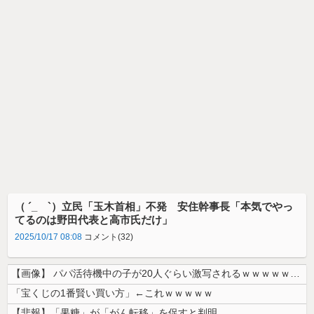
（ ´_ゝ`）立民「玉木首相」不発 安住幹事長「本気でやっ
てるのは野田代表と高市氏だけ」
2025/10/17 08:08
コメント(32)
【画像】 パパ活待機中の子が20人ぐらい激写されるｗｗｗｗｗｗｗｗｗｗ...
「宝くじの1番賢い買い方」←これｗｗｗｗｗ
【悲報】「果糖」が「がん転移」を促すと判明