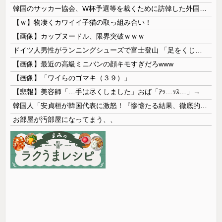
韓国のサッカー協会、W杯予選等を裁くために訪韓した外国人審判を「性接待」していた……大して強くもないチームが潤沢な予算を持ってりゃそうなるわな
【ｗ】物凄くカワイイ子猫の取っ組み合い！
【画像】カップヌードル、限界突破ｗｗｗ
ドイツ人男性がランニングシューズで富士登山 「足をくじいて動けない」
【画像】最近の高級ミニバンの顔キモすぎだろwww
【画像】「ワイらのゴマキ（３９）」
【悲報】美容師「…手は尽くしました」おば「ｱｯ…ｯｽ…」→
韓国人「安貞桓が韓国代表に激怒！『惨憺たる結果、徹底的な刷新が必要だ』と監督や協会を痛烈批判」
お部屋が汚部屋になってまう、、