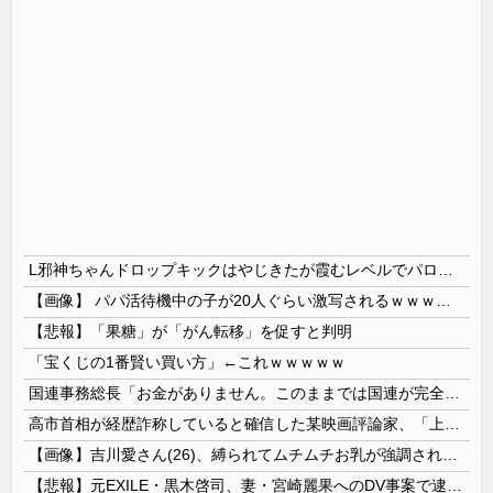
L邪神ちゃんドロップキックはやじきたが霞むレベルでパロディネタ満載。演出面白いのに台がキツいよ…
【画像】 パパ活待機中の子が20人ぐらい激写されるｗｗｗｗｗｗｗｗｗｗｗ
【悲報】「果糖」が「がん転移」を促すと判明
「宝くじの1番賢い買い方」←これｗｗｗｗｗ
国連事務総長「お金がありません。このままでは国連が完全崩壊します。助けて下さい」
高市首相が経歴詐称していると確信した某映画評論家、「上級公務員試験に合格とは書いてないんですが…」とツッコミを受けまくり……
【画像】吉川愛さん(26)、縛られてムチムチお乳が強調されてしまう
【悲報】元EXILE・黒木啓司、妻・宮崎麗果へのDV事案で逮捕されていた！宮崎は全身打撲、頭部裂傷及び打撲、頸部損傷・・・