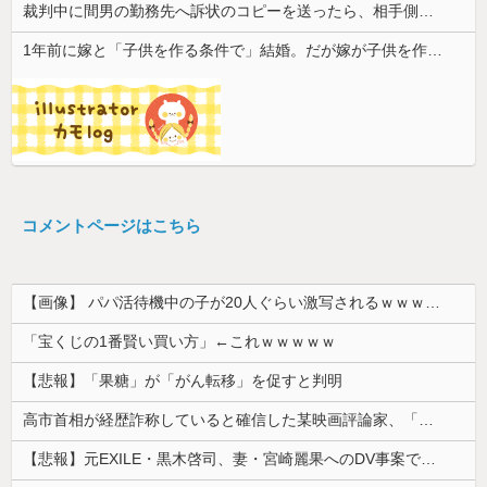
裁判中に間男の勤務先へ訴状のコピーを送ったら、相手側が名誉毀損だと猛反発。裁判官までロを挟む事態になって…
1年前に嫁と「子供を作る条件で」結婚。だが嫁が子供を作れない体だと知ったので離婚へ。
コメントページはこちら
【画像】 パパ活待機中の子が20人ぐらい激写されるｗｗｗｗｗｗｗｗｗｗｗ
「宝くじの1番賢い買い方」←これｗｗｗｗｗ
【悲報】「果糖」が「がん転移」を促すと判明
高市首相が経歴詐称していると確信した某映画評論家、「上級公務員試験に合格とは書いてないんですが…」とツッコミを受けまくり……
【悲報】元EXILE・黒木啓司、妻・宮崎麗果へのDV事案で逮捕されていた！宮崎は全身打撲、頭部裂傷及び打撲、頸部損傷・・・