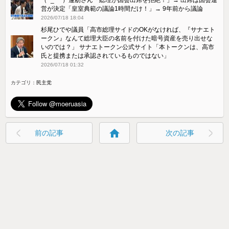
営が決定「皇室典範の議論1時間だけ！」→ 9年前から議論
2026/07/18 18:04
杉尾ひでや議員「高市総理サイドのOKがなければ、『サナエト
ークン』なんて総理大臣の名前を付けた暗号資産を売り出せな
いのでは？」 サナエトークン公式サイト「本トークンは、高市
氏と提携または承認されているものではない」
2026/07/18 01:32
カテゴリ：
民主党
home
前の記事
次の記事