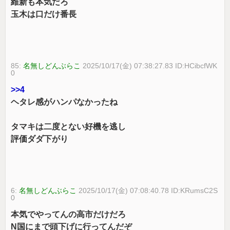
維新も本気だろ
玉木は口だけ番長
85:
名無しどんぶらこ
2025/10/17(金) 07:38:27.83 ID:HCibcfWK
0
>>4
ヘタレ感がハンパなかったね
タマキは二度とない好機を逃し
評価ダダ下がり
6:
名無しどんぶらこ
2025/10/17(金) 07:08:40.78 ID:KRumsC2S
0
本気でやってんの高市だけだろ
N国にまで頭下げに行ってんだぞ