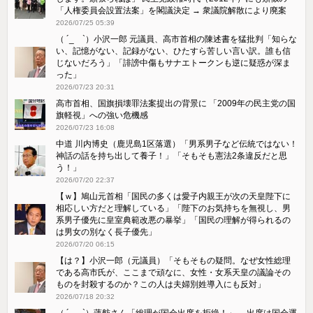
「人権委員会設置法案」を閣議決定 → 衆議院解散により廃案
2026/07/25 05:39
（ ´_ゝ`）小沢一郎 元議員、高市首相の陳述書を猛批判「知らな
い、記憶がない、記録がない、ひたすら苦しい言い訳。誰も信
じないだろう」「誹謗中傷もサナエトークンも逆に疑惑が深ま
った」
2026/07/23 20:31
高市首相、国旗損壊罪法案提出の背景に 「2009年の民主党の国
旗軽視」への強い危機感
2026/07/23 16:08
中道 川内博史（鹿児島1区落選）「男系男子など伝統ではない！
神話の話を持ち出して養子！」「そもそも憲法2条違反だと思
う！」
2026/07/20 22:37
【ｗ】鳩山元首相「国民の多くは愛子内親王が次の天皇陛下に
相応しい方だと理解している」「陛下のお気持ちを無視し、男
系男子優先に皇室典範改悪の暴挙」「国民の理解が得られるの
は男女の別なく長子優先」
2026/07/20 06:15
【は？】小沢一郎（元議員）「そもそもの疑問。なぜ女性総理
である高市氏が、ここまで頑なに、女性・女系天皇の議論その
ものを封殺するのか？この人は夫婦別姓導入にも反対」
2026/07/18 20:32
（ ´_ゝ`）蓮舫さん「総理が国会出席を拒絶！」→ 出席は国会運