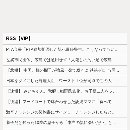
RSS【VIP】
PTA会長「PTA参加拒否した親へ最終警告。こうなってもいい？」
左翼市民団体、広島では通用せず「人殺しの汚い足で広島の土を踏むな！」→広島県民「お前らの方が汚いんじゃ！」「ワシらが広島県民じゃ」
【悲報】 中国、橋の欄干が強風一発で粉々に 鉄筋ゼロ 当局「接着剤でくっつけただけ」「正常で、品質問題はない」
日本をダメにした総理大臣、ワースト１位が同点でこの人ｗｗｗｗｗｗ
【速報】 みいちゃん、覚醒し戦闘民族化。お子様二人をフルボッコにしてしまう
【後編】フードコートで鉢合わせした託児ママに「食べている間でいいから」と子供を押し付けられた。本当に食べてる間だけ見て、店に迷子として預けたら…
激辛チャレンジの契約書にサインし、チャレンジしたらとんでもない事態になった。救急車運ばれ胃の洗浄や入院2日で10万超えて...
養子だと知った10歳の息子から「本当の親に会いたい」と相談された。正直に答えたら夫婦関係が急変して…