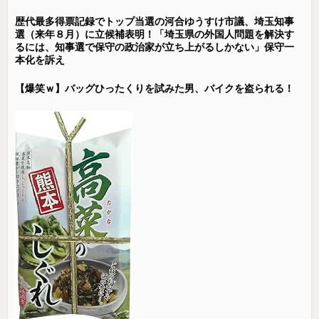
歴代最多得票記録でトップ当選の河合ゆうすけ市議、埼玉知事
選（来年８月）に立候補表明！「埼玉県の外国人問題を解決す
るには、知事選で保守の政治家が立ち上がるしかない」保守一
本化を訴え
【爆笑ｗ】バッグひったくりを試みた男、バイクを盗られる！