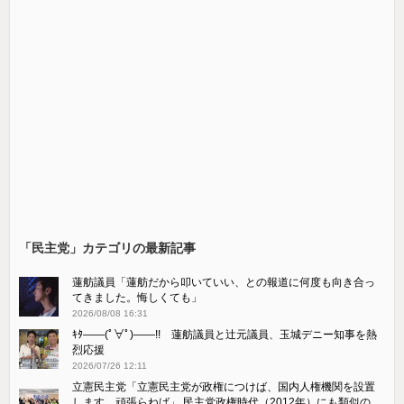
「民主党」カテゴリの最新記事
蓮舫議員「蓮舫だから叩いていい、との報道に何度も向き合っ
てきました。悔しくても」
2026/08/08 16:31
ｷﾀ――(ﾟ∀ﾟ)――!! 蓮舫議員と辻元議員、玉城デニー知事を熱
烈応援
2026/07/26 12:11
立憲民主党「立憲民主党が政権につけば、国内人権機関を設置
します。頑張らねば」 民主党政権時代（2012年）にも類似の