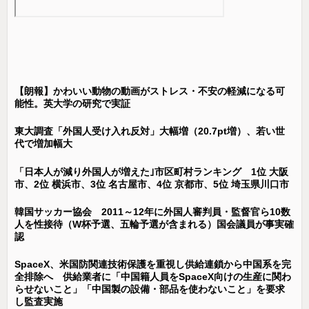
【朗報】かわいい動物の動画がストレス・不安の軽減になる可
能性。英大学の研究で実証
東大調査「外国人受け入れ反対」大幅増（20.7pt増）、若い世
代で増加幅大
「日本人が減り外国人が増えた｣市区町村ランキング 1位 大阪
市、2位 横浜市、3位 名古屋市、4位 京都市、5位 埼玉県川口市
韓国サッカー協会 2011～12年に外国人審判員・監督官ら10数
人を性接待（W杯予選、五輪予選が含まれる）国会議員が事実確
認
SpaceX、米国防関連技術保護を重視し供給連鎖から中国系を完
全排除へ 供給業者に「中国籍人員をSpaceX向けの生産に関わ
らせないこと」「中国製の設備・部品を使わないこと」を要求
し監査実施