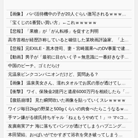
【画像】 パパ活待機中の子が20人ぐらい激写されるｗｗｗｗｗｗｗｗｗｗｗ
「宝くじの1番賢い買い方」←これｗｗｗｗｗ
【悲報】「果糖」が「がん転移」を促すと判明
高市首相が経歴詐称していると確信した某映画評論家、「上級公務員試験に合格とは書いてないんですが…」とツッコミを受けまくり……
【悲報】元EXILE・黒木啓司、妻・宮崎麗果へのDV事案で逮捕されていた！宮崎は全身打撲、頭部裂傷及び打撲、頸部損傷・・・
【動画】男子が「最初に目がいく子＝無意識に一番好きな子」という恋愛心理テストｗｗｗｗｗｗｗｗｗｗｗｗｗｗｗ 【Pickup07093031】
中国のビーチ。ゴミだらけ
元温泉ピンクコンパニオンだけど、質問ある？
【画像】 温泉美女さん、濡れタオルでお尻の形が透けてしまう
【衝撃】 ワイ、保険金2億円と遺産6000万円を相続したら「こう」なった・・・
【腹筋崩壊】 見た瞬間吹いた画像を貼っていくスレｗｗｗｗ
ワイジ毎日2kgの野菜と500gくらいの肉食べたらこうなるｗｗｗ
手マン嫌がる彼氏持ちギャル「ねぇもうやめて！」⇒ マ○コは正直だった結果…
友廣南実アナ 海に落ちてパンツが透けてしまうハプニング！！【GIF動画あり】
本田望結、お○ぱいがでかすぎて浴衣を突き破ってしまう…