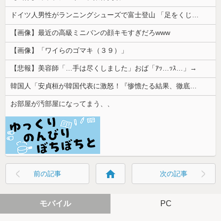
ドイツ人男性がランニングシューズで富士登山 「足をくじいて動けない」
【画像】最近の高級ミニバンの顔キモすぎだろwww
【画像】「ワイらのゴマキ（３９）」
【悲報】美容師「…手は尽くしました」おば「ｱｯ…ｯｽ…」→
韓国人「安貞桓が韓国代表に激怒！『惨憺たる結果、徹底的な刷新が必要だ』と監督や協会を痛烈批判」
お部屋が汚部屋になってまう、、
home
前の記事
次の記事
モバイル
PC