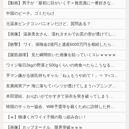
【動画】男子が「最初に目がいく子＝無意識に一番好きな子」という恋愛心理テストｗｗｗｗｗｗｗｗｗｗｗｗｗｗｗ 【Pickup07093031】
中国のビーチ。ゴミだらけ
元温泉ピンクコンパニオンだけど、質問ある？
【画像】 温泉美女さん、濡れタオルでお尻の形が透けてしまう
【衝撃】 ワイ、保険金2億円と遺産6000万円を相続したら「こう」なった・・・
【腹筋崩壊】 見た瞬間吹いた画像を貼っていくスレｗｗｗｗ
ワイジ毎日2kgの野菜と500gくらいの肉食べたらこうなるｗｗｗ
手マン嫌がる彼氏持ちギャル「ねぇもうやめて！」⇒ マ○コは正直だった結果…
友廣南実アナ 海に落ちてパンツが透けてしまうハプニング！！【GIF動画あり】
本田望結、お○ぱいがでかすぎて浴衣を突き破ってしまう…
韓国のサッカー協会、W杯予選等を裁くために訪韓した外国人審判を「性接待」していた……大して強くもないチームが潤沢な予算を持ってりゃそうなるわな
【ｗ】物凄くカワイイ子猫の取っ組み合い！
【画像】カップヌードル、限界突破ｗｗｗ