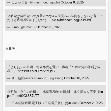
— しょっつる (@nmnm_guchiguchi)
October 9, 2025
公明党は自民党への推薦求めず&自民党への推薦もしないと言って
たけど広島3区やばくないか…
pic.twitter.com/sqgLaJVJVF
— Iumo (@Iumo13)
October 10, 2025
※参考
「じり貧」の公明、連立離脱を選択 識者「平和の党の矛盾が限
界に」
https://t.co/bLLm3ZYQdG
— 朝日新聞(asahi shimbun） (@asahi)
October 10, 2025
公明党「存亡の危機」、比例票20年で4割減 連立拡大を不安視
htt
ps://t.co/90Gk3S7uTT
— 日本経済新聞 電子版（日経電子版） (@nikkei)
October 2, 2025