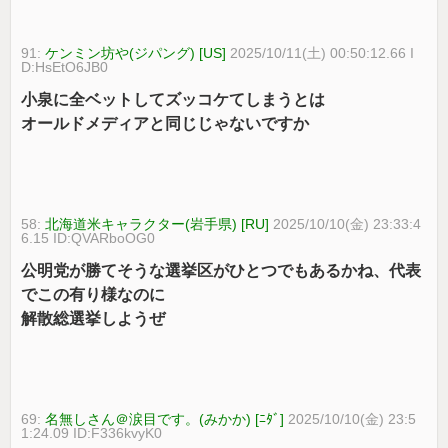
91:
ケンミン坊や(ジパング) [US]
2025/10/11(土) 00:50:12.66 I
D:HsEtO6JB0
小泉に全ベットしてズッコケてしまうとは
オールドメディアと同じじゃないですか
58:
北海道米キャラクター(岩手県) [RU]
2025/10/10(金) 23:33:4
6.15 ID:QVARboOG0
公明党が勝てそうな選挙区がひとつでもあるかね、代表
でこの有り様なのに
解散総選挙しようぜ
69:
名無しさん＠涙目です。(みかか) [ﾆﾀﾞ]
2025/10/10(金) 23:5
1:24.09 ID:F336kvyK0