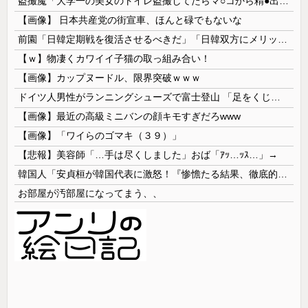
盗撮魔「大学一の美女のトイレ盗撮してたらマ○コから精●出てきたんだが…」（動画あり）
【画像】 日本共産党の街宣車、ほんと碌でもないな
前園「日韓定期戦を復活させるべきだ」「日韓双方にメリットがある」……日本へのメリットがなにもないんですが、それは
【ｗ】物凄くカワイイ子猫の取っ組み合い！
【画像】カップヌードル、限界突破ｗｗｗ
ドイツ人男性がランニングシューズで富士登山 「足をくじいて動けない」
【画像】最近の高級ミニバンの顔キモすぎだろwww
【画像】「ワイらのゴマキ（３９）」
【悲報】美容師「…手は尽くしました」おば「ｱｯ…ｯｽ…」→
韓国人「安貞桓が韓国代表に激怒！『惨憺たる結果、徹底的な刷新が必要だ』と監督や協会を痛烈批判」
お部屋が汚部屋になってまう、、