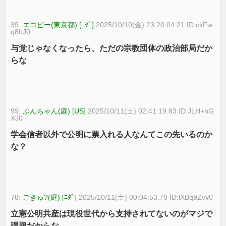
39:
エコピー(東京都) [ﾆﾀﾞ]
2025/10/10(金) 23:20:04.21 ID:ckFw
q8bJ0
与党じゃなくなったら、ただの宗教団体の政治部局だか
らな
99:
ぶんちゃん(庭) [US]
2025/10/11(土) 02:41:19.83 ID:JLH+bG
XJ0
学会信者以外で公明に票入れる人なんてこの先いるのか
な？
78:
ごきゅ?(庭) [ﾆﾀﾞ]
2025/10/11(土) 00:04:53.70 ID:lXBq9Zvv0
立憲公明共産は現役世代から支持されてないのがマジで
課題だからな