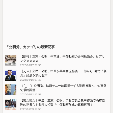
「公明党」カテゴリの最新記事
【朗報】立憲・公明・中革連、中傷動画の合同勉強会、ヒアリ
ングｗｗｗｗ
2026/06/17 21:55
【えｗ】立民、公明、中革が早期合流協議 一部から3党で「新
党」結成を求める声
2026/06/16 07:48
（ ´_ゝ`）公明党、結局デニーは応援せず古謝氏推薦へ。知事選
で最終調整
2026/06/12 12:57
【出た出た】中道・立憲・公明、予算委員会集中審議で高市総
理の秘書らを参考人招致「中傷動画作成の真相解明！」
2026/06/09 17:55