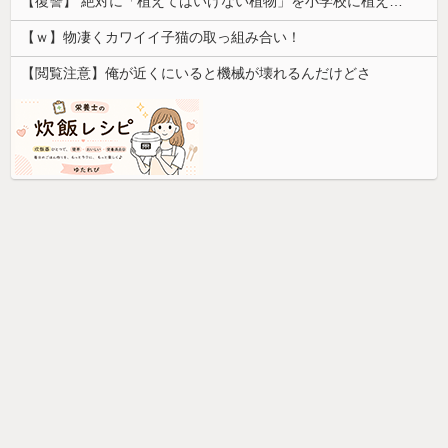
【復讐】 絶対に「植えてはいけない植物」を小学校に植えた→20年経って見に行くと…「！？」衝撃の光景が・・・
【ｗ】物凄くカワイイ子猫の取っ組み合い！
【閲覧注意】俺が近くにいると機械が壊れるんだけどさ