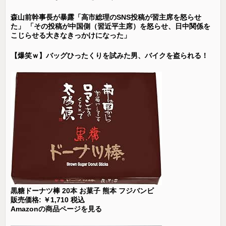
森山前幹事長が暴露「高市総理のSNS投稿が習主席を怒らせ
た」 「その投稿が中国側（習近平主席）を怒らせ、日中関係を
こじらせる大きなきっかけになった」
【爆笑ｗ】バッグひったくりを試みた男、バイクを盗られる！
黒糖ドーナツ棒 20本 お菓子 熊本 フジバンビ
販売価格: ￥1,710 税込
Amazonの商品ページを見る