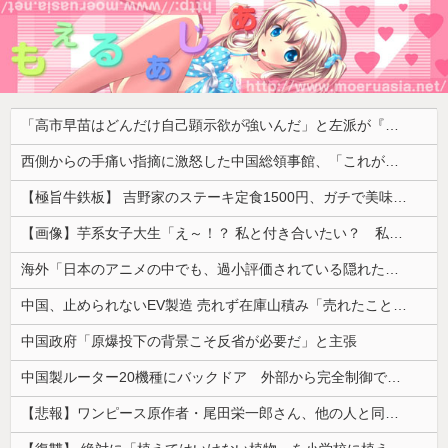
「高市早苗はどんだけ自己顕示欲が強いんだ」と左派が『高木美帆氏に送られた包丁セット』に激怒、「こんな首相は見たことがない」と言い張るも……
西側からの手痛い指摘に激怒した中国総領事館、「これが米国人Youtuberが紹介する本当の中国だ」と動画を公開するも……
【極旨牛鉄板】 吉野家のステーキ定食1500円、ガチで美味そうｗｗｗ
【画像】芋系女子大生「え～！？ 私と付き合いたい？ 私脱いだらこんなんだけどいいの…？🥺」
海外「日本のアニメの中でも、過小評価されている隠れた名作といえばこの作品なんだよね・・・！」【海外の反応】
中国、止められないEV製造 売れず在庫山積み「売れたこと」にして補助金を騙し取る事案を思いつきが横行
中国政府「原爆投下の背景こそ反省が必要だ」と主張
中国製ルーター20機種にバックドア 外部から完全制御できる機能が仕込まれていた
【悲報】ワンピース原作者・尾田栄一郎さん、他の人と同じ「漫画家」という肩書きに不満