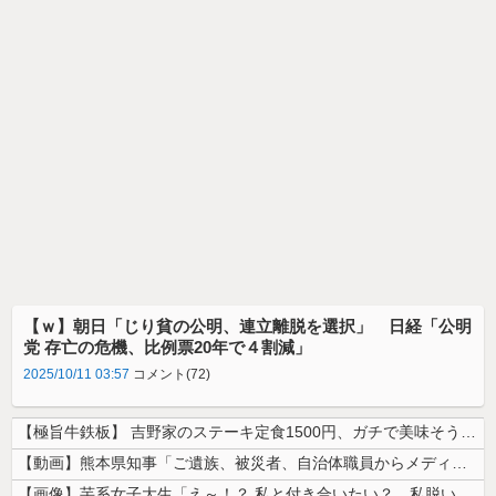
【ｗ】朝日「じり貧の公明、連立離脱を選択」 日経「公明
党 存亡の危機、比例票20年で４割減」
2025/10/11 03:57
コメント(72)
【極旨牛鉄板】 吉野家のステーキ定食1500円、ガチで美味そうｗｗｗ
【動画】熊本県知事「ご遺族、被災者、自治体職員からメディアの報道に対し...
【画像】芋系女子大生「え～！？ 私と付き合いたい？ 私脱いだらこんなん...