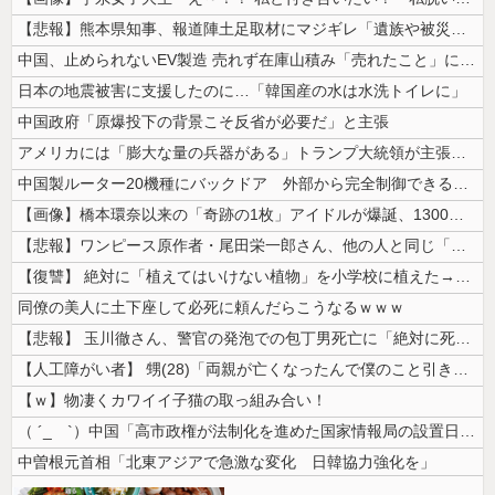
【悲報】熊本県知事、報道陣土足取材にマジギレ「遺族や被災者から強い不満...
中国、止められないEV製造 売れず在庫山積み「売れたこと」にして補助金...
日本の地震被害に支援したのに…「韓国産の水は水洗トイレに」
中国政府「原爆投下の背景こそ反省が必要だ」と主張
アメリカには「膨大な量の兵器がある」トランプ大統領が主張…在庫枯渇の報...
中国製ルーター20機種にバックドア 外部から完全制御できる機能が仕込ま...
【画像】橋本環奈以来の「奇跡の1枚」アイドルが爆誕、1300万回表示を...
【悲報】ワンピース原作者・尾田栄一郎さん、他の人と同じ「漫画家」という...
【復讐】 絶対に「植えてはいけない植物」を小学校に植えた→20年経って...
同僚の美人に土下座して必死に頼んだらこうなるｗｗｗ
【悲報】 玉川徹さん、警官の発泡での包丁男死亡に「絶対に死刑にならない...
【人工障がい者】 甥(28)「両親が亡くなったんで僕のこと引き取ってほ...
【ｗ】物凄くカワイイ子猫の取っ組み合い！
（ ´_ゝ`）中国「高市政権が法制化を進めた国家情報局の設置日が7月3...
中曽根元首相「北東アジアで急激な変化 日韓協力強化を」