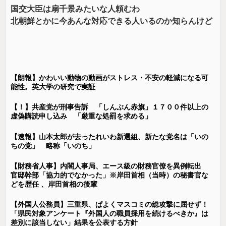
国交大臣は扇千景みたいな人頼むわ
北朝鮮とかに今あんな対応できる人いるのか知らんけど
【朗報】かわいい動物の動画がストレス・不安の軽減になる可
能性。英大学の研究で実証
【！】共産党が刑事告訴 「しんぶん赤旗」１７００件以上の
虚偽購読申し込み 「厳重な処罰を求める」
【速報】山本太郎が去ったれいわ新選組、新たな党名は「いの
ちの党」 略称「いのち」
【財務省人事】内閣人事局、エース級の財務官僚を異例転出
官邸幹部「協力的でなかった」※岸田首相（当時）の秘書官な
どを歴任 、岸田首相の後輩
【外国人公務員】三重県、ぱよくマスコミの総攻撃に屈せず！
「県民対象アンケート『外国人の職員採用を続けるべきか』は
差別に該当しない」結果を公表する方針