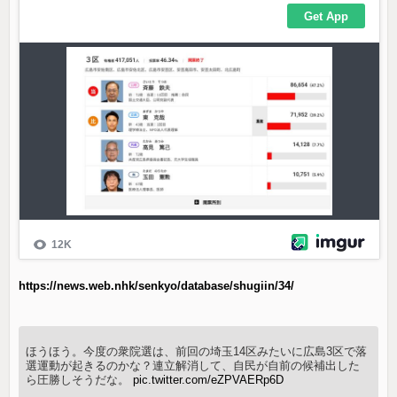
https://news.web.nhk/senkyo/database/shugiin/34/
ほうほう。今度の衆院選は、前回の埼玉14区みたいに広島3区で落
選運動が起きるのかな？連立解消して、自民が自前の候補出した
ら圧勝しそうだな。
pic.twitter.com/eZPVAERp6D