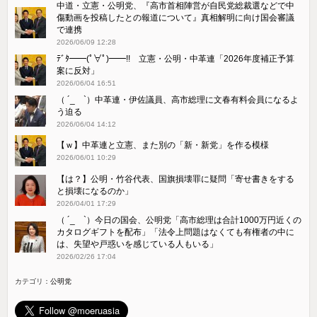
中道・立憲・公明党、『高市首相陣営が自民党総裁選などで中
傷動画を投稿したとの報道について』真相解明に向け国会審議
で連携
2026/06/09 12:28
ﾃﾞﾀ━━(ﾟ∀ﾟ)━━!! 立憲・公明・中革連「2026年度補正予算
案に反対」
2026/06/04 16:51
（ ´_ゝ`）中革連・伊佐議員、高市総理に文春有料会員になるよ
う迫る
2026/06/04 14:12
【ｗ】中革連と立憲、また別の「新・新党」を作る模様
2026/06/01 10:29
【は？】公明・竹谷代表、国旗損壊罪に疑問「寄せ書きをする
と損壊になるのか」
2026/04/01 17:29
（ ´_ゝ`）今日の国会、公明党「高市総理は合計1000万円近くの
カタログギフトを配布」「法令上問題はなくても有権者の中に
は、失望や戸惑いを感じている人もいる」
2026/02/26 17:04
カテゴリ：
公明党