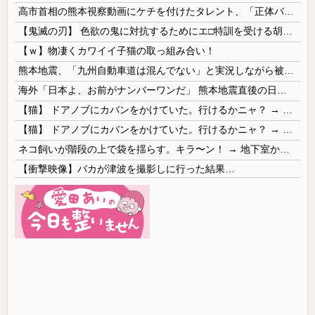
高市首相の熊本視察動画にケチを付けたタレント、「正体バレバレよな」と黒電話の呼び方であっさりと……
【鬼滅の刃】 色欲の鬼に対抗するためにエ□特訓を受ける胡蝶しのぶ…！クールなしのぶが快楽に抗えず翻弄されちゃう…
【ｗ】物凄くカワイイ子猫の取っ組み合い！
熊本地震、「九州自動車道は混んでない」と実況しながら被災地へ向かう有名アナなどに批判殺到 全国紙記者「最新の状況をいち早く伝えることは報道機関としての責務」「情報を取り上げることには大きな意義がある」
海外「日本よ、お前がナンバーワンだ」 熊本地震直後の日本の対応のスピードに世界が衝撃
【猫】 ドアノブにカバンをかけていた。行けるかニャ？ → 猫はこうなります…
【猫】 ドアノブにカバンをかけていた。行けるかニャ？ → 猫はこうなります…
ネコ飼いが階段の上で袋を揺らす。キラ〜ン！ → 地下室からヤツが現れる…
【衝撃映像】バカが津波を撮影しに行った結果…