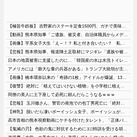
【極旨牛鉄板】 吉野家のステーキ定食1500円、ガチで美味そうｗｗｗ
【動画】熊本県知事「ご遺族、被災者、自治体職員からメディアの報道に対し、極めて強い不満や苦情が出ている」記者「具体的には？」→
【画像】芋系女子大生「え～！？ 私と付き合いたい？ 私脱いだらこんなんだけどいいの…？🥺」
【悲報】熊本県知事、報道陣土足取材にマジギレ「遺族や被災者から強い不満でてる！」 → 記者「例えば？」 → 知事、怒り通り越して呆れてしまう …...
日本の地震被害に支援したのに…「韓国産の水は水洗トイレに」
アメリカには「膨大な量の兵器がある」トランプ大統領が主張…在庫枯渇の報道受け！
【画像】橋本環奈以来の「奇跡の1枚」アイドルが爆誕、1300万回表示を記録ｗｗｗｗｗｗ 【Pickup07092036】
【復讐】 絶対に「植えてはいけない植物」を小学校に植えた→20年経って見に行くと…「！？」衝撃の光景が・・・
同僚の美人に土下座して必死に頼んだらこうなるｗｗｗ
【悲報】 玉川徹さん、警官の発泡での包丁男死亡に「絶対に死刑にならない罪なのに警察が死刑にした！」 → 元警官のマジレスがコチラ → ………
【神乳】 脱いだら凄いボーイッシュ女子、ボーイッシュがどうでも良くなる ”お○ぱい” がこちらｗｗｗｗｗ
高市首相の熊本視察動画にケチを付けたタレント、「正体バレバレよな」と黒電話の呼び方であっさりと……
【鬼滅の刃】 色欲の鬼に対抗するためにエ□特訓を受ける胡蝶しのぶ…！クールなしのぶが快楽に抗えず翻弄されちゃう…