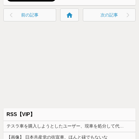
home
前の記事
次の記事
RSS【VIP】
テスラ車を購入しようとしたユーザー、現車を処分して代金を支払い、平日の納車日に予定を合わせた結果……
【画像】 日本共産党の街宣車、ほんと碌でもないな