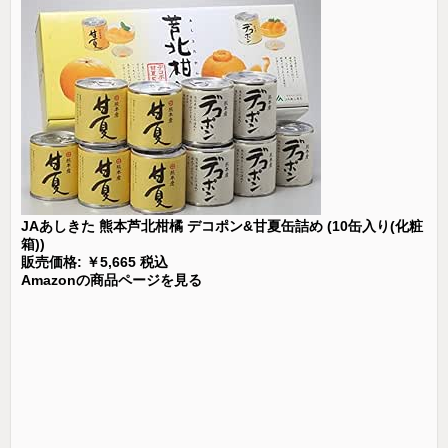
JAあしきた 熊本芦北柑橘 デコポン&甘夏缶詰め (10缶入り(化粧
箱))
販売価格: ￥5,665 税込
Amazonの商品ページを見る