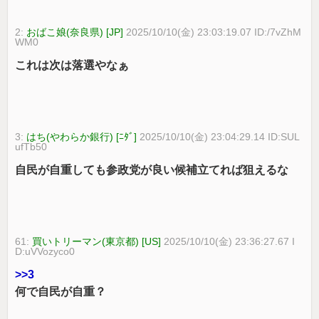
2:
おばこ娘(奈良県) [JP]
2025/10/10(金) 23:03:19.07 ID:/7vZhM
WM0
これは次は落選やなぁ
3:
はち(やわらか銀行) [ﾆﾀﾞ]
2025/10/10(金) 23:04:29.14 ID:SUL
ufTb50
自民が自重しても参政党が良い候補立てれば狙えるな
61:
買いトリーマン(東京都) [US]
2025/10/10(金) 23:36:27.67 I
D:uVVozyco0
>>3
何で自民が自重？