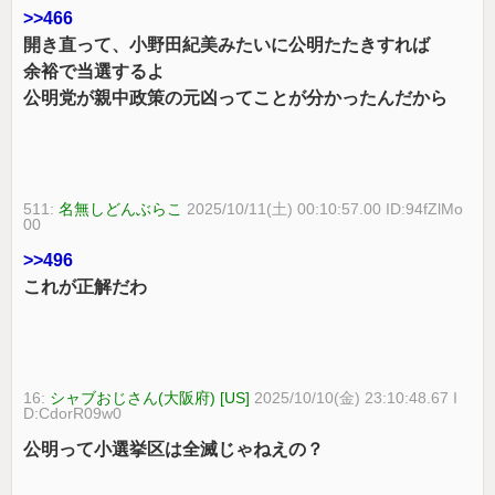
>>466
開き直って、小野田紀美みたいに公明たたきすれば
余裕で当選するよ
公明党が親中政策の元凶ってことが分かったんだから
511:
名無しどんぶらこ
2025/10/11(土) 00:10:57.00 ID:94fZlMo
00
>>496
これが正解だわ
16:
シャブおじさん(大阪府) [US]
2025/10/10(金) 23:10:48.67 I
D:CdorR09w0
公明って小選挙区は全滅じゃねえの？