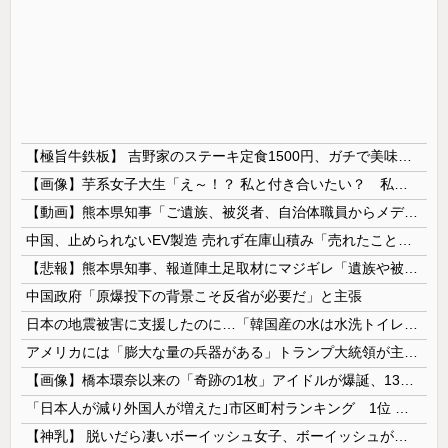
【極旨牛鉄板】 吉野家のステーキ定食1500円、ガチで美味そうｗｗｗ
【画像】芋系女子大生「え～！？ 私と付き合いたい？ 私脱いだらこんなんだけどいいの…？🥺」
【動画】熊本県知事「ご遺族、被災者、自治体職員からメディアの報道に対し、極めて強い不満や苦情が出ている」記者「具体的には？」→
中国、止められないEV製造 売れず在庫山積み「売れたこと」にして補助金を騙し取る事案を思いつきが横行
【悲報】熊本県知事、報道陣土足取材にマジギレ「遺族や被災者から強い不満でてる！」 → 記者「例えば？」 → 知事、怒り通り越して呆れてしまう …...
中国政府「原爆投下の背景こそ反省が必要だ」と主張
日本の地震被害に支援したのに…「韓国産の水は水洗トイレに」
アメリカには「膨大な量の兵器がある」トランプ大統領が主張…在庫枯渇の報道受け！
【画像】橋本環奈以来の「奇跡の1枚」アイドルが爆誕、1300万回表示を記録ｗｗｗｗｗｗ 【Pickup07092036】
「日本人が減り外国人が増えた｣市区町村ランキング 1位 大阪市、2位 横浜市、3位 名古屋市、4位 京都市、5位 埼玉県川口市
【神乳】 脱いだら凄いボーイッシュ女子、ボーイッシュがどうでも良くなる ”お○ぱい” がこちらｗｗｗｗｗ