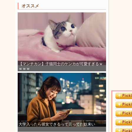
オススメ
【マンチカン】子猫同士のケンカが可愛すぎるｗ
ｗｗｗ
大学入ったら彼女できるって言ってた奴来い