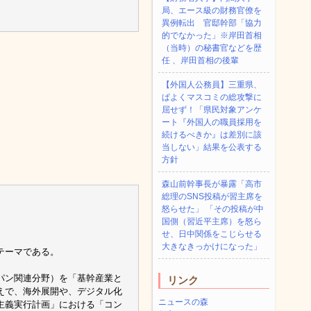
局、エース級の財務官僚を
異例転出 官邸幹部「協力
的でなかった」※岸田首相
（当時）の秘書官などを歴
任 、岸田首相の後輩
【外国人公務員】三重県、
ぱよくマスコミの総攻撃に
屈せず！「県民対象アンケ
ート『外国人の職員採用を
続けるべきか』は差別に該
当しない」結果を公表する
方針
森山前幹事長が暴露「高市
総理のSNS投稿が習主席を
怒らせた」 「その投稿が中
国側（習近平主席）を怒ら
せ、日中関係をこじらせる
大きなきっかけになった」
テーマである。
パン関連分野）を「基幹産業と
リンク
えで、海外展開や、デジタル化
ニュースの森
主義実行計画」における「コン