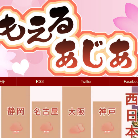
紹介
RSS
Twitter
Facebo