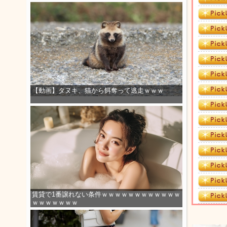
【動画】タヌキ、猫から餌奪って逃走ｗｗｗ
賃貸で1番譲れない条件ｗｗｗｗｗｗｗｗｗｗｗｗ
ｗｗｗｗｗｗｗ