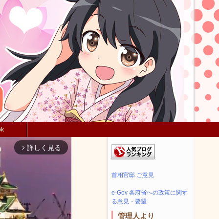
ok
詳しく見る
arrow_forward_ios
首相官邸 ご意見
e-Gov 各府省への政策に関す
る意見・要望
管理人より