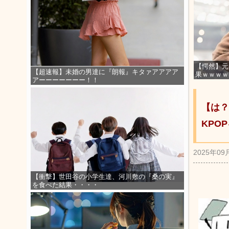
【愕然】元
【超速報】未婚の男達に『朗報』キタァアアアア
果ｗｗｗｗ
アーーーーーーー！！
【は？
KPO
2025年09
【衝撃】世田谷の小学生達、河川敷の『桑の実』
を食べた結果・・・・