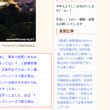
今年もよろしくおねがいしま
す(´・ω・`)
手洗い・うがい・睡眠・栄養
もお願いいたします
最新記事
【重要】時事通信の分かり
づらい記事でネット混乱！
Powered by 
GliaStudios
「特定技能2号に5年枠登
場」を移民拡大と勘違いし
反対パブコメが殺到 ※実
Mute
際は3年で永住申請できた
穴を塞ぐ改正
日経社説、入管庁の永住許
可厳格化を猛批判「永住外
国人の生活保護受給をなく
す目的、外国人の意欲をそ
がないか懸念」「外国人を
一時的な労働力ではなく、
処遇改善などで定着を後押
しすべき」