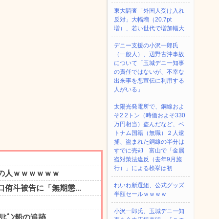
東大調査「外国人受け入れ
反対」大幅増（20.7pt
増）、若い世代で増加幅大
デニー支援の小沢一郎氏
（一般人）、辺野古沖事故
について「玉城デニー知事
の責任ではないが、不幸な
出来事を悪宣伝に利用する
人がいる」
太陽光発電所で、銅線およ
そ2.2トン（時価およそ330
万円相当）盗んだなど、ベ
トナム国籍（無職）２人逮
捕、盗まれた銅線の半分は
すでに売却 富山で「金属
盗対策法違反（去年9月施
行）」による検挙は初
れいわ新選組、公式グッズ
半額セールｗｗｗｗ
小沢一郎氏、玉城デニー知