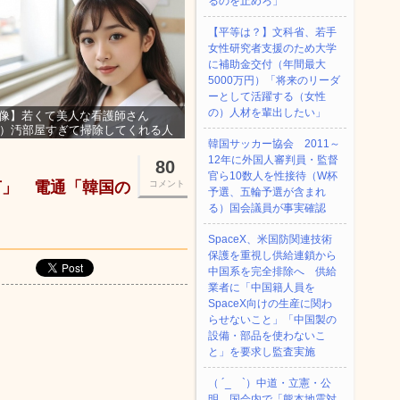
るのを止めろ」
【平等は？】文科省、若手
女性研究者支援のため大学
に補助金交付（年間最大
5000万円）「将来のリーダ
ーとして活躍する（女性
の）人材を輩出したい」
像】若くて美人な看護師さん
3）汚部屋すぎて掃除してくれる人
集ｗｗｗ
韓国サッカー協会 2011～
12年に外国人審判員・監督
80
官ら10数人を性接待（W杯
言」 電通「韓国の
コメント
予選、五輪予選が含まれ
る）国会議員が事実確認
SpaceX、米国防関連技術
保護を重視し供給連鎖から
中国系を完全排除へ 供給
業者に「中国籍人員を
SpaceX向けの生産に関わ
らせないこと」「中国製の
設備・部品を使わないこ
と」を要求し監査実施
（ ´_ゝ`）中道・立憲・公
明、国会内で「熊本地震対