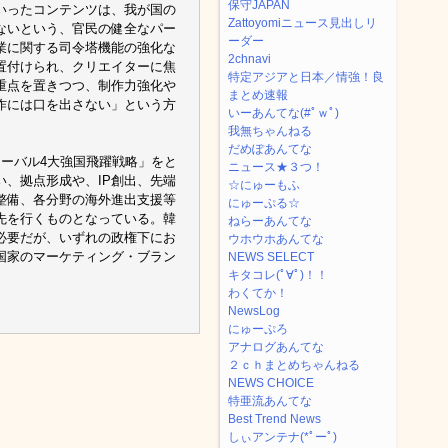
保守JAPAN
いったコンテンツは、我が国の
Zattoyomiニュース見出しリ
ないという、官民の健全なパー
ーダー
業に関する司令塔機能の強化な
2chnavi
置付けられ、クリエイターに焦
特定アジアと日本／情強！良
重点を置きつつ、制作力強化や
まとめ速報
作には口を出さない」という方
いーあんてな(#ﾟｗﾟ)
我無ちゃんねる
だめぽあんてな
ローバル4大強国飛躍戦略」をと
ニュース★３つ！
、拠点形成や、IP創出、先端
☆にゅーもふ
整備、各分野の海外進出支援等
にゅーぷる☆
先を行くものとなっている。韓
ねらーあんてな
必要だが、いずれの政権下にお
ウホウホあんてな
国家のマーケティング・ブラン
NEWS SELECT
キタコレ(ﾟ∀ﾟ)！！
わくてか！
NewsLog
にゅーぷろ
アナログあんてな
２ｃｈまとめちゃんねる
NEWS CHOICE
特亜流あんてな
Best Trend News
しぃアンテナ(*ﾟーﾟ)