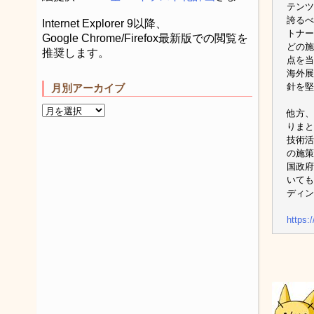
テンツ
誇るべ
Internet Explorer 9以降、
トナー
Google Chrome/Firefox最新版での閲覧を
どの施
推奨します。
点を当
海外展
針を堅
月別アーカイブ
他方、
りまと
技術活
の施策
国政府
いても
ディン
https: