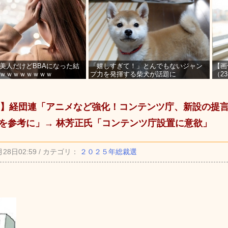
美人だけどBBAになった結
「嬉しすぎて！」とんでもないジャン
【画
ｗｗｗｗｗｗｗｗ
プ力を発揮する柴犬が話題に
（2
を募
】経団連「アニメなど強化！コンテンツ庁、新設の提
Pを参考に」→ 林芳正氏「コンテンツ庁設置に意欲」
月28日02:59 / カテゴリ：
２０２５年総裁選