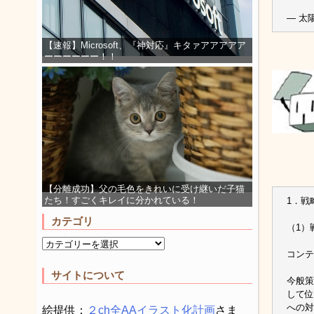
— 太陽言
【速報】Microsoft、『神対応』キタァアアアアア
ーーーーーー！！
【分離成功】父の毛色をきれいに受け継いだ子猫
たち！すごくキレイに分かれている！
1．戦
カテゴリ
（1）
コンテ
サイトについて
今般策
して位
への対
絵提供：
２ch全AAイラスト化計画
さま