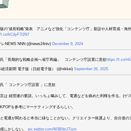
版の“成長戦略”発表 アニメなど強化「コンテンツ庁」新設や人材育成・海
//t.co/kCdyF7I2N7
レNEWS NNN (@news24ntv)
December 9, 2024
氏「長期的な戦略企画へ省庁再編」 コンテンツ庁設置に意欲
https://t.co/
本経済新聞 電子版（日経電子版） (@nikkei)
September 26, 2025
氏「 コンテンツ庁設置 」に意欲
言は 経団連の要請。いっちょ噛みして、電通などを絡めた利権を作る。(ゲス
KPOPを参考にマーケティングするらしい。
と電通が関わると本当に碌なことがない。クリエイター保護より、自分達の
予感しかしない。
pic.twitter.com/M3BNnJTism