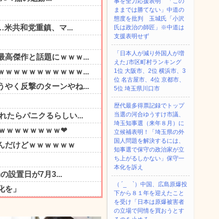
事を全力応援表明 「この
ままでは勝てない」中道の
態度を批判 玉城氏「小沢
氏は政治の師匠」※中道は
支援表明せず
「日本人が減り外国人が増
えた｣市区町村ランキング
1位 大阪市、2位 横浜市、3
位 名古屋市、4位 京都市、
5位 埼玉県川口市
歴代最多得票記録でトップ
当選の河合ゆうすけ市議、
埼玉知事選（来年８月）に
立候補表明！「埼玉県の外
国人問題を解決するには、
知事選で保守の政治家が立
ち上がるしかない」保守一
本化を訴え
（ ´_ゝ`）中国、広島原爆投
下から８１年を迎えたこと
を受け「日本は原爆被害者
の立場で同情を買おうとす