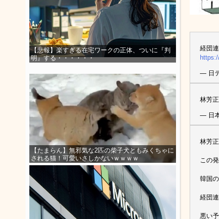
経団連
【悲報】楽すぎる在宅ワークの正体、ついに『判
https:
明』する・・・・・・
— 日テ
林芳正
— 日
林芳正
【たまらん】無邪気な2匹の柴子犬ともみくちゃに
される猫！可愛いさしかないｗｗｗｗ
この発
韓国の
経団連
悪い