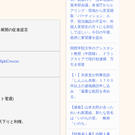
策本部会議」各省庁からヒ
アリング・現地から意見聴
取「パーティション、人
手、宿泊施設の不足や、外
国人実習生の方々にも対応
外展開の促進提言
してほしい」今日の午後、
政府に要望書を提出
関西学院大学のアシスタン
ト教授（中国籍）、ドラッ
グストアで現行犯逮捕 万
nG6pbCmxon
引き容疑
【！】共産党が刑事告訴
「しんぶん赤旗」１７００
件以上の虚偽購読申し込
み 「厳重な処罰を求め
る」
ト電通)
【速報】山本太郎が去った
れいわ新選組、新たな党名
は「いのちの党」 略称
天下りと利権。
「いのち」
【財務省人事】内閣人事