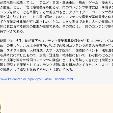
産業活性化戦略」では、「アニメ・音楽・放送番組・映画・ゲーム・漫画と
き財産」とし、「官は環境整備を図るが、民のコンテンツ制作には口を出さ
シップを築くことを目指す」との前提のもと、クリエイター・コンテンツ産
策が盛り込まれた。これら国の戦略においてコンテンツ産業が基幹産業と位
てた産業活性化策が打ち出されたことは、大きな進展である。人への投資に
開に真に資する施策の推進が重要である。その際には、「民のコンテンツ制
持すべきである。
韓国では、6月に首相直下のコンテンツ産業振興委員会が「K-コンテンツグ
め、公表した。これは中長期的な視点での韓国コンテンツ産業の再飛躍を狙い
用、スタジオ整備、人材育成（大学・大学院等）、国際的イベント、法制度
を具体的に示したもので、規模・迅速性・戦略性において、わが国のはるか
の支援策が昨今の韓国コンテンツの隆盛にどこまで寄与してきたかは検証が
国を牽引する産業としてコンテンツ振興に取り組み続けてきたことにより、
グ戦略として成功を収めてきたことは確かである。
//www.keidanren.or.jp/policy/2024/070_honbun.html