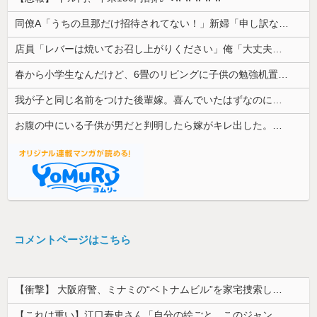
同僚A「うちの旦那だけ招待されてない！」新婦「申し訳ないけど…」→披露宴の空気が一気に凍りついて…
店員「レバーは焼いてお召し上がりください」俺「大丈夫でしょ」→生で食べた瞬間、店員が血相を変えてきて…
春から小学生なんだけど、6畳のリビングに子供の勉強机置くのって無理だよね
我が子と同じ名前をつけた後輩嫁。喜んでいたはずなのに、突然子供を拒絶するようになり…
お腹の中にいる子供が男だと判明したら嫁がキレ出した。嫁はどうしても女が欲しかったらしく...
コメントページはこちら
【衝撃】 大阪府警、ミナミの“ベトナムビル”を家宅捜索した結果・・・・・・
【これは重い】江口寿史さん「自分の絵ごと、このジャンルはそろそろ終わりかな」