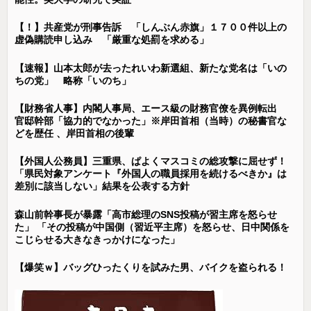
【！】共産党が刑事告訴 「しんぶん赤旗」１７００件以上の
虚偽購読申し込み 「厳重な処罰を求める」
【速報】山本太郎が去ったれいわ新選組、新たな党名は「いの
ちの党」 略称「いのち」
【財務省人事】内閣人事局、エース級の財務官僚を異例転出
官邸幹部「協力的でなかった」※岸田首相（当時）の秘書官な
どを歴任 、岸田首相の後輩
【外国人公務員】三重県、ぱよくマスコミの総攻撃に屈せず！
「県民対象アンケート『外国人の職員採用を続けるべきか』は
差別に該当しない」結果を公表する方針
森山前幹事長が暴露「高市総理のSNS投稿が習主席を怒らせ
た」 「その投稿が中国側（習近平主席）を怒らせ、日中関係を
こじらせる大きなきっかけになった」
【爆笑ｗ】バッグひったくりを試みた男、バイクを盗られる！