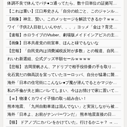
体調不良で休んでパチ●コ通ってたら、数十日単位の証拠写真撮られて会社クビになった
【これは重い】江口寿史さん「自分の絵ごと、このジャンルはそろそろ終わりかな」
【画像】神主、賢い。このメッセージを解読できるか？ｗｗｗｗ
ワイ「子供2人目欲しいんやが、、、」ヨッメ「金は？育児は？私の仕事は？キャリアは？」
【速報】ホロライブのVtuber、劇場版メイドインアビスの主題歌決定wwwwwwwwww
【画像】日本共産党の街宣車、ほんと碌でもないな
【悲報】「自民党内は消費減税反対が多数」との報道、自民議員の内部証言と食い違うｗｗｗｗ
れいわ新選組、公式グッズ半額セールｗｗｗｗ
【悲報】 吉岡里帆さん、アドリブで相手役俳優の手を取りお○ぱいに押し当てる
化石賞だの御高説を宣っていたヨーロッパ、自分が猛暑に襲われると為すすべべもなくダメージを受けてしまい……
海外「日本の住宅街にこんなレ●プ魔が潜んでるとかマジかよ…さすがHENTAIの国…」
私の不倫が夫と娘にバレてしまい、今はお情けで家に置いてもらっている状態です。行為を娘に見られていたなんて全く気付きませんでした。娘の「汚...
【ｗ】物凄くカワイイ子猫の取っ組み合い！
熊本地震、「九州自動車道は混んでない」と実況しながら被災地へ向かう有名アナなどに批判殺到 全国紙記者「最新の状況をいち早く伝えることは報道機関としての責務」「情報を取り上げることには大きな意義がある」
海外「日本よ、お前がナンバーワンだ」 熊本地震直後の日本の対応のスピードに世界が衝撃
【猫】 ドアノブにカバンをかけていた。行けるかニャ？ → 猫はこうなります…