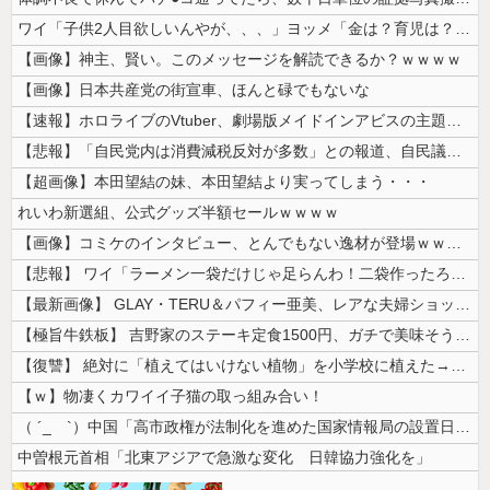
ワイ「子供2人目欲しいんやが、、、」ヨッメ「金は？育児は？私の仕事は？...
【画像】神主、賢い。このメッセージを解読できるか？ｗｗｗｗ
【画像】日本共産党の街宣車、ほんと碌でもないな
【速報】ホロライブのVtuber、劇場版メイドインアビスの主題歌決定w...
【悲報】「自民党内は消費減税反対が多数」との報道、自民議員の内部証言と...
【超画像】本田望結の妹、本田望結より実ってしまう・・・
れいわ新選組、公式グッズ半額セールｗｗｗｗ
【画像】コミケのインタビュー、とんでもない逸材が登場ｗｗｗｗｗｗ 【P...
【悲報】 ワイ「ラーメン一袋だけじゃ足らんわ！二袋作ったろ！」→結果ｗ...
【最新画像】 GLAY・TERU＆パフィー亜美、レアな夫婦ショットを公...
【極旨牛鉄板】 吉野家のステーキ定食1500円、ガチで美味そうｗｗｗ
【復讐】 絶対に「植えてはいけない植物」を小学校に植えた→20年経って...
【ｗ】物凄くカワイイ子猫の取っ組み合い！
（ ´_ゝ`）中国「高市政権が法制化を進めた国家情報局の設置日が7月3...
中曽根元首相「北東アジアで急激な変化 日韓協力強化を」