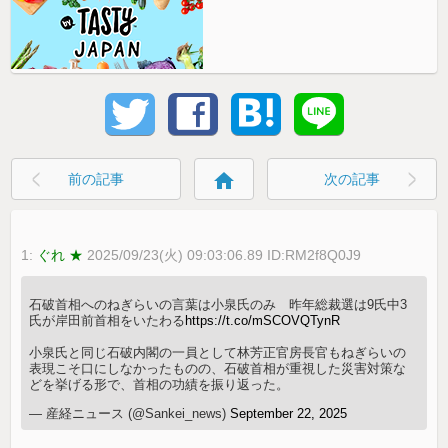
home
前の記事
次の記事
1:
ぐれ ★
2025/09/23(火) 09:03:06.89 ID:RM2f8Q0J9
石破首相へのねぎらいの言葉は小泉氏のみ 昨年総裁選は9氏中3
氏が岸田前首相をいたわる
https://t.co/mSCOVQTynR
小泉氏と同じ石破内閣の一員として林芳正官房長官もねぎらいの
表現こそ口にしなかったものの、石破首相が重視した災害対策な
どを挙げる形で、首相の功績を振り返った。
— 産経ニュース (@Sankei_news)
September 22, 2025