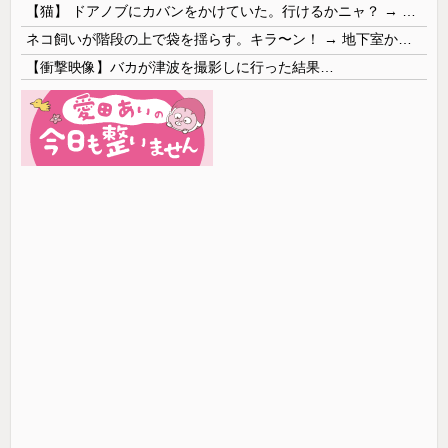
【猫】 ドアノブにカバンをかけていた。行けるかニャ？ → 猫はこうなります…
ネコ飼いが階段の上で袋を揺らす。キラ〜ン！ → 地下室からヤツが現れる…
【衝撃映像】バカが津波を撮影しに行った結果…