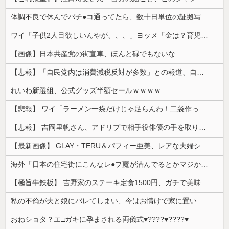
体調不良で休んでパチ●コ通ってたら、数十日単位の証拠写真撮られて会社クビになった
ワイ「子供2人目欲しいんやが、、、」ヨッメ「金は？育児は？私の仕事は？キャリアは？」
【画像】日本共産党の街宣車、ほんと碌でもないな
【悲報】「自民党内は消費減税反対が多数」との報道、自民議員の内部証言と食い違うｗｗｗｗ
れいわ新選組、公式グッズ半額セールｗｗｗｗ
【悲報】 ワイ「ラーメン一袋だけじゃ足らんわ！二袋作ったろ！」→結果ｗｗｗ
【悲報】 吉岡里帆さん、アドリブで相手役俳優の手を取りお○ぱいに押し当てる
【最新画像】 GLAY・TERU＆パフィー亜美、レアな夫婦ショットを公開してしまう！
海外「日本の住宅街にこんなレ●プ魔が潜んでるとかマジかよ…さすがHENTAIの国…」
【極旨牛鉄板】 吉野家のステーキ定食1500円、ガチで美味そうｗｗｗ
私の不倫が夫と娘にバレてしまい、今はお情けで家に置いてもらっている状態です。行為を娘に見られていたなんて全く気付きませんでした。娘の「汚...
おねショタ？エ□ガキに孕まされる両儀式♥️????♥️????♥️