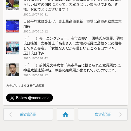
らしい日本の国民にとって、大変喜ばしい知らせである。皆
様、おめでとうございます！
2025/10/07 06:31
日経平均株価爆上げ、史上最高値更新 市場は高市新総裁に大
期待
2025/10/06 10:12
（ ´_ゝ`）モーニングショー、高市総叩き 田崎氏が謝罪、羽鳥
氏は擁護 女弁護士「高市さんは女性の活躍に足枷をはめ阻害
してきた存在」「女性なんだから優しいところも出すべき」
玉川氏は休み
2025/10/06 09:42
（ ´_ゝ`）前川元文科次官「高市早苗に投じられた党員票には、
神道政治連盟や統一教会の組織票が含まれていたのでは？」
2025/10/06 09:12
カテゴリ：
２０２５年総裁選
home
前の記事
次の記事