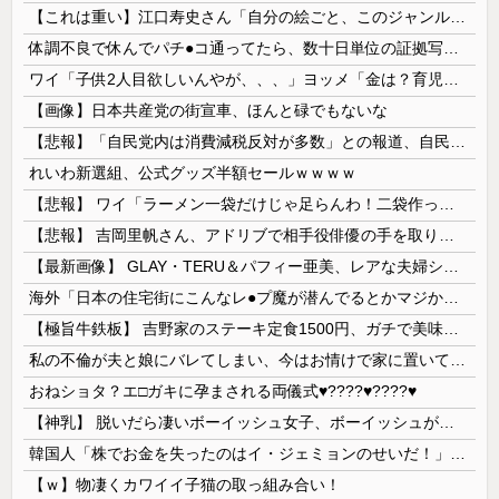
【これは重い】江口寿史さん「自分の絵ごと、このジャンルはそろそろ終わりかな」
体調不良で休んでパチ●コ通ってたら、数十日単位の証拠写真撮られて会社クビになった
ワイ「子供2人目欲しいんやが、、、」ヨッメ「金は？育児は？私の仕事は？キャリアは？」
【画像】日本共産党の街宣車、ほんと碌でもないな
【悲報】「自民党内は消費減税反対が多数」との報道、自民議員の内部証言と食い違うｗｗｗｗ
れいわ新選組、公式グッズ半額セールｗｗｗｗ
【悲報】 ワイ「ラーメン一袋だけじゃ足らんわ！二袋作ったろ！」→結果ｗｗｗ
【悲報】 吉岡里帆さん、アドリブで相手役俳優の手を取りお○ぱいに押し当てる
【最新画像】 GLAY・TERU＆パフィー亜美、レアな夫婦ショットを公開してしまう！
海外「日本の住宅街にこんなレ●プ魔が潜んでるとかマジかよ…さすがHENTAIの国…」
【極旨牛鉄板】 吉野家のステーキ定食1500円、ガチで美味そうｗｗｗ
私の不倫が夫と娘にバレてしまい、今はお情けで家に置いてもらっている状態です。行為を娘に見られていたなんて全く気付きませんでした。娘の「汚...
おねショタ？エ□ガキに孕まされる両儀式♥️????♥️????♥️
【神乳】 脱いだら凄いボーイッシュ女子、ボーイッシュがどうでも良くなる ”お○ぱい” がこちらｗｗｗｗｗ
韓国人「株でお金を失ったのはイ・ジェミョンのせいだ！」として支持率が右肩下がりに……まあ、本当にその側面があるので救えないんですが
【ｗ】物凄くカワイイ子猫の取っ組み合い！