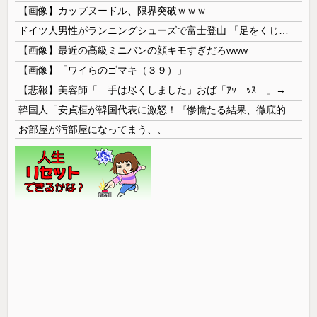
【画像】カップヌードル、限界突破ｗｗｗ
ドイツ人男性がランニングシューズで富士登山 「足をくじいて動けない」
【画像】最近の高級ミニバンの顔キモすぎだろwww
【画像】「ワイらのゴマキ（３９）」
【悲報】美容師「…手は尽くしました」おば「ｱｯ…ｯｽ…」→
韓国人「安貞桓が韓国代表に激怒！『惨憺たる結果、徹底的な刷新が必要だ』と監督や協会を痛烈批判」
お部屋が汚部屋になってまう、、