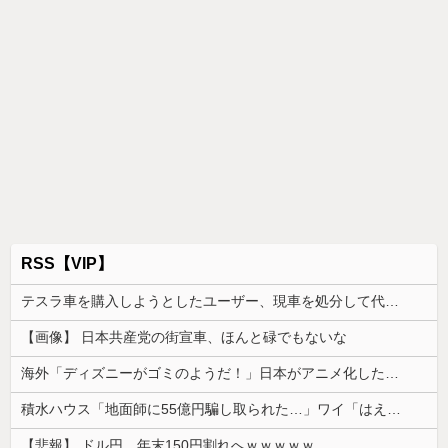
RSS【VIP】
テスラ車を購入しようとしたユーザー、現車を処分して代金を支払い、平日の納車日に予定を合わせた結果……
【画像】 日本共産党の街宣車、ほんと碌でもないな
海外「ディズニーがゴミのようだ！」日本がアニメ化した米人気SF作品に絶賛の声が殺到中
積水ハウス「地面師に55億円騙し取られた…」ワイ「はえーかわいそう…会社滅茶苦茶やろなぁ」
【悲報】 ドル円、年末150円割れへｗｗｗｗｗ