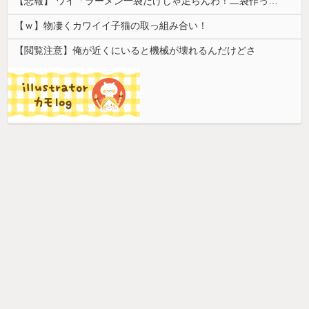
【悲報】 ワイ「ラーメン一袋だけじゃ足らんわ！二袋作ったろ！」→結果ｗｗｗ
【ｗ】物凄くカワイイ子猫の取っ組み合い！
【閲覧注意】俺が近くにいると機械が壊れるんだけどさ