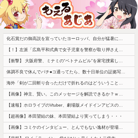
化石賞だの御高説を宣っていたヨーロッパ、自分が猛暑に襲われると為すすべべもなくダメージを受けてしまい……
【！】左派「広島平和式典で女子児童を警察が取り押さえて無理矢理、排除しました！」 → ネット特定班「女児？全学連のプロ活動家では？」
【衝撃】 大阪府警、ミナミの“ベトナムビル”を家宅捜索した結果・・・・・・
体調不良で休んでパチ●コ通ってたら、数十日単位の証拠写真撮られて会社クビになった
海外「剣が二回斬り合っただけで折れるのはどういうことなんだ」満点なのに二度と起動しない理由…
【画像】神主、賢い。このメッセージを解読できるか？ｗｗｗｗ
【速報】ホロライブのVtuber、劇場版メイドインアビスの主題歌決定wwwwwwwwww
【超画像】本田望結の妹、本田望結より実ってしまう・・・
【画像】コミケのインタビュー、とんでもない逸材が登場ｗｗｗｗｗｗ 【Pickup07092041】