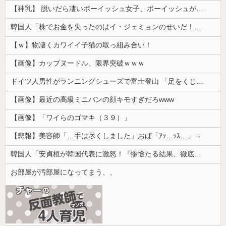
【神乳】 脱いだら凄いボーイッシュ女子、ボーイッシュがどうでも良くなる ”お○ぱい” がこちらｗｗｗｗｗ
韓国人「株でお金を失ったのはイ・ジェミョンのせいだ！」として支持率が右肩下がりに……まあ、本当にその側面があるので救えないんですが
【ｗ】物凄くカワイイ子猫の取っ組み合い！
【画像】カップヌードル、限界突破ｗｗｗ
ドイツ人男性がランニングシューズで富士登山 「足をくじいて動けない」
【画像】最近の高級ミニバンの顔キモすぎだろwww
【画像】「ワイらのゴマキ（３９）」
【悲報】美容師「…手は尽くしました」おば「ｱｯ…ｯｽ…」→
韓国人「安貞桓が韓国代表に激怒！『惨憺たる結果、徹底的な刷新が必要だ』と監督や協会を痛烈批判」
お部屋が汚部屋になってまう、、