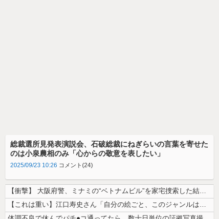
総裁選所見発表演説会、石破総裁にねぎらいの言葉を寄せた
のは小泉農相のみ「心からの敬意を表したい」
2025/09/23 10:26
コメント(24)
【衝撃】 大阪府警、ミナミの“ベトナムビル”を家宅捜索した結果・・・・...
【これは重い】江口寿史さん「自分の絵ごと、このジャンルはそろそろ終わり...
体調不良で休んでパチ●コ通ってたら、数十日単位の証拠写真撮られて会社ク...