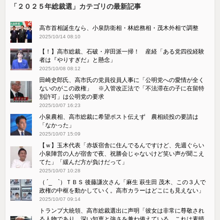
「２０２５年総裁選」カテゴリの最新記事
高市首相誕生なら、小泉防衛相・林総務相・茂木外相で調整
2025/10/14 08:10
【！】高市総裁、石破・岸田派一掃！ 産経「ある党四役経験
者は『やりすぎだ』と懸念」
2025/10/08 08:12
田崎史郎氏、高市氏の党員役員人事に「公明党への愛情が全く
ないのがこの政権」 ※入管改正法で「不法滞在の子に在留特
別許可」は公明党の要求
2025/10/07 16:23
小泉農相、高市総裁に希望ポスト伝えず 農相続投の要請は
「なかった」
2025/10/07 15:09
【ｗ】玉木代表「赤坂宿舎に住んでるんですけど、先週ぐらい
小泉陣営の人が宿舎で夜、祝勝会じゃないけど笑い声が聞こえ
てた」「緩んだ方が負けだって」
2025/10/07 10:28
（ ´_ゝ`）ＴＢＳ 後藤謙次さん「麻生 萩生田 茂木、この３人で
政権の中枢を動かしていく。高市カラーはどこにも見えない」
2025/10/07 09:14
トランプ大統領、高市総裁選出に声明「彼女は非常に尊敬され
る人物であり、深い知恵と強さを兼ね備えている。これは素晴