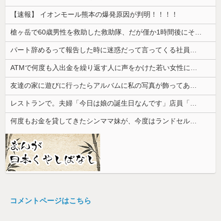
【速報】 イオンモール熊本の爆発原因が判明！！！！
槍ヶ岳で60歳男性を救助した救助隊、だが僅か1時間後にその男性が所属していたPTから連絡があって……
パート辞めるって報告した時に迷惑だって言ってくる社員がいて、その人の不満を言い返してしまった
ATMで何度も入出金を繰り返す人に声をかけた若い女性にモヤっとする。若い人ってそんな余裕ないのかな？
友達の家に遊びに行ったらアルバムに私の写真が飾ってあった。しかも私が知らない写真
レストランで。夫婦「今日は娘の誕生日なんです」店員「少々お待ちください」→運ばれてきた"あるもの"に思わず涙がこぼれて…
何度もお金を貸してきたシンママ妹が、今度はランドセル代と制服代まで要求してきた。その裏事情を知って頭を抱えることに…
コメントページはこちら