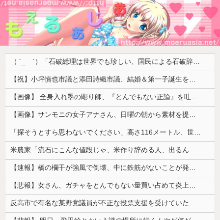
（ ´_ゝ`）「石破総理は世界でも珍しい、国民による石破辞めるなデモが自然発生した総理大臣です」
【祝】小坪慎也市議と添田詩織市議、結婚＆第一子誕生を発表 → ｗｗｗｗｗｗｗｗｗｗｗｗ
【画像】 全身入れ墨の彫り師、『とんでもない正論』を吐いて30万再生されてしまうｗｗｗｗｗｗｗ
【画像】サンモニの女子アナさん、日曜の朝から素材を提供してしまう
「探そうとすら思わないでください」高さ116メートル、世界一高い木が地図から消された理由
米農家「流石にこんな値段じゃ、米作り辞める人、出るんじゃないかなあ？？」
【速報】橋の欄干が強風で倒壊、中に鉄筋がないことが発覚 中国当局「接着剤で固定したので問題ない」
【悲報】女さん、ガチャをとんでもない量買い占めて炎上するｗｗｗｗ
反高市で有名な某野党議員が不正な投票支援を受けていた過去が発掘、「説明責任があるのでは？」と揶揄されており……