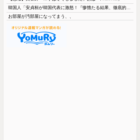
韓国人「安貞桓が韓国代表に激怒！『惨憺たる結果、徹底的な刷新が必要だ』と監督や協会を痛烈批判」
お部屋が汚部屋になってまう、、