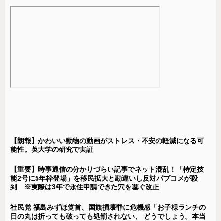
【朗報】かわいい動物の動画がストレス・不安の軽減になる可
能性。英大学の研究で実証
【重要】時事通信の分かりづらい記事でネット混乱！「特定技
能2号に5年枠登場」を移民拡大と勘違いし反対パブコメが殺
到 ※実際は3年で永住申請できた穴を塞ぐ改正
社民党 福島みずほ党首、国旗損壊罪に危機感「お子様ランチの
日の丸は折っても破っても処罰されない、 どうでしょう。本当