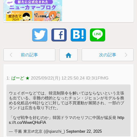
home
前の記事
次の記事
1:
ばーど ★
2025/09/22(月) 12:25:50.24 ID:3I1FfhfG
ウェイボーなどでは、韓流制限令を解いてはならないという主張
も出ている。非難の標的となったチョン・ジヒョンがモデルを務
める化粧品や時計などに対しては不買運動が展開され、一部のブ
ランドは広告を取り下げた。
「なぜ戦争を好むのか」韓国ドラマのセリフに中国が猛反発
http
s://t.co/WiweQHoFlA
— 千酱 東京⇄北京 (@qianzhi_)
September 22, 2025