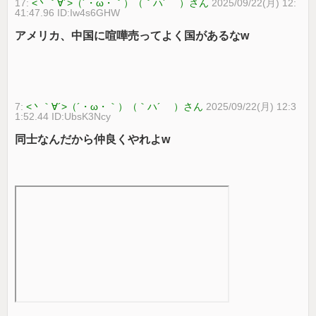
17:
<丶｀∀´>（´・ω・｀）（｀ハ´ ）さん
2025/09/22(月) 12:
41:47.96 ID:Iw4s6GHW
アメリカ、中国に喧嘩売ってよく国があるなw
7:
<丶｀∀´>（´・ω・｀）（｀ハ´ ）さん
2025/09/22(月) 12:3
1:52.44 ID:UbsK3Ncy
同士なんだから仲良くやれよw