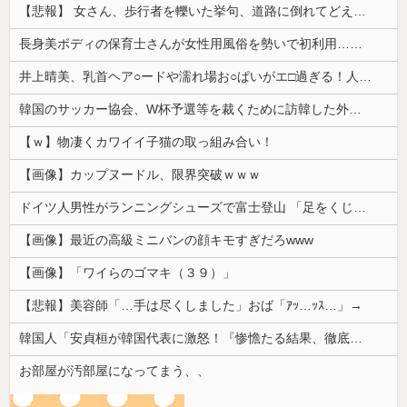
【悲報】 女さん、歩行者を轢いた挙句、道路に倒れてどえらいことになってしまうw w w w w w w
長身美ボディの保育士さんが女性用風俗を勢いで初利用…子供に絶対見せられないメスの顔でイキまくり。
井上晴美、乳首ヘア○ードや濡れ場お○ぱいがエ□過ぎる！人生最後のラスト写真集、最高！！
韓国のサッカー協会、W杯予選等を裁くために訪韓した外国人審判を「性接待」していた……大して強くもないチームが潤沢な予算を持ってりゃそうなるわな
【ｗ】物凄くカワイイ子猫の取っ組み合い！
【画像】カップヌードル、限界突破ｗｗｗ
ドイツ人男性がランニングシューズで富士登山 「足をくじいて動けない」
【画像】最近の高級ミニバンの顔キモすぎだろwww
【画像】「ワイらのゴマキ（３９）」
【悲報】美容師「…手は尽くしました」おば「ｱｯ…ｯｽ…」→
韓国人「安貞桓が韓国代表に激怒！『惨憺たる結果、徹底的な刷新が必要だ』と監督や協会を痛烈批判」
お部屋が汚部屋になってまう、、