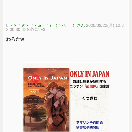
8:
<丶｀∀´>（´・ω・｀）（｀ハ´ ）さん
2025/09/22(月) 12:3
2:00.30 ID:S6YC/J+3
わろたw