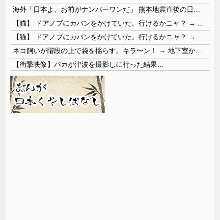
海外「日本よ、お前がナンバーワンだ」 熊本地震直後の日本の対応のスピードに世界が衝撃
【猫】 ドアノブにカバンをかけていた。行けるかニャ？ → 猫はこうなります…
【猫】 ドアノブにカバンをかけていた。行けるかニャ？ → 猫はこうなります…
ネコ飼いが階段の上で袋を揺らす。キラ〜ン！ → 地下室からヤツが現れる…
【衝撃映像】バカが津波を撮影しに行った結果…