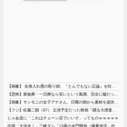
【画像】 全身入れ墨の彫り師、『とんでもない正論』を吐いて30万再生されてしまうｗｗｗｗｗｗｗ
【恐怖】家族葬・一日葬なら安いという風潮、完全に嘘だった・・・・
【画像】サンモニの女子アナさん、日曜の朝から素材を提供してしまう
【フジ】佐藤二朗（57） 主演予定だった映画『踊る大捜査線』スピンオフ作品の撮影中止が正式に決定
じゃあ逆に「これはチェーン店でいいぞ」ってものｗｗｗｗｗ
中国「大洪水！」三峡ダム「13基の水門開放（爆量放流」中国都市「三峡上流で豪雨！（三峡下流で水害」長江と黄河「同時氾濫危機」台風13号「中国本土...