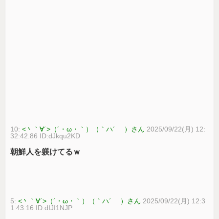
10:
<丶｀∀´>（´・ω・｀）（｀ハ´ ）さん
2025/09/22(月) 12:
32:42.86 ID:dJkqu2KD
朝鮮人を躾けてるｗ
5:
<丶｀∀´>（´・ω・｀）（｀ハ´ ）さん
2025/09/22(月) 12:3
1:43.16 ID:dIJI1NJP