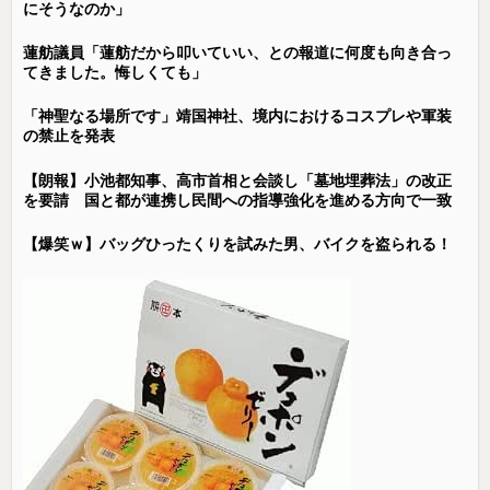
にそうなのか」
蓮舫議員「蓮舫だから叩いていい、との報道に何度も向き合っ
てきました。悔しくても」
「神聖なる場所です」靖国神社、境内におけるコスプレや軍装
の禁止を発表
【朗報】小池都知事、高市首相と会談し「墓地埋葬法」の改正
を要請 国と都が連携し民間への指導強化を進める方向で一致
【爆笑ｗ】バッグひったくりを試みた男、バイクを盗られる！