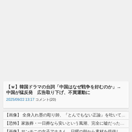
【ｗ】韓国ドラマの台詞「中国はなぜ戦争を好むのか」→
中国が猛反発 広告取り下げ、不買運動に
2025/09/22 13:17
コメント(20)
【画像】 全身入れ墨の彫り師、『とんでもない正論』を吐いて30万再生さ...
【恐怖】家族葬・一日葬なら安いという風潮、完全に嘘だった・・・・
【画像】サンモニの女子アナさん、日曜の朝から素材を提供してしまう