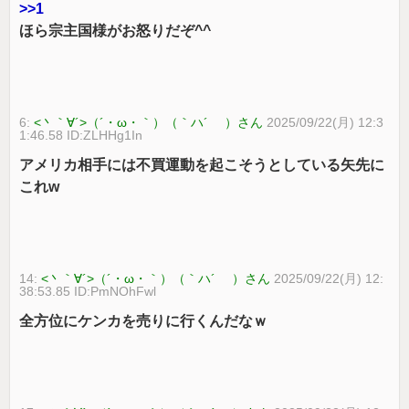
>>1
ほら宗主国様がお怒りだぞ^^
6:
<丶｀∀´>（´・ω・｀）（｀ハ´ ）さん
2025/09/22(月) 12:3
1:46.58 ID:ZLHHg1In
アメリカ相手には不買運動を起こそうとしている矢先に
これw
14:
<丶｀∀´>（´・ω・｀）（｀ハ´ ）さん
2025/09/22(月) 12:
38:53.85 ID:PmNOhFwl
全方位にケンカを売りに行くんだなｗ