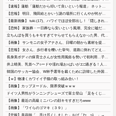
【速報】蓮舫「蓮舫だから叩いて良いという報道」 ネット「高市だから叩いて良いをやってるのがお前だろ」
【悲報】 明日、飛田給とかいう謎の場所に行くんやが何があるんや????・・・・・・・・・
【最新画像】 tuki.(17)、ハワイでほぼ全部出し！「隠しきれない美貌」とSNSざわつく
【恐怖】 家族葬・一日葬なら安いという風潮、完全に嘘だった・・・・
立ちんぼを買うもキモすぎてヤらせてもらえなかった男、代わりの足コキでまさかの大量身寸米青ｗｗｗ
【画像】 サンモニの女子アナさん、日曜の朝から素材を提供してしまう
【悲報】 女さん、歩行者を轢いた挙句、道路に倒れてどえらいことになってしまうw w w w w w w
長身美ボディの保育士さんが女性用風俗を勢いで初利用…子供に絶対見せられないメスの顔でイキまくり。
井上晴美、乳首ヘア○ードや濡れ場お○ぱいがエ□過ぎる！人生最後のラスト写真集、最高！！
韓国のサッカー協会、W杯予選等を裁くために訪韓した外国人審判を「性接待」していた……大して強くもないチームが潤沢な予算を持ってりゃそうなるわな
【ｗ】物凄くカワイイ子猫の取っ組み合い！
【画像】カップヌードル、限界突破ｗｗｗ
ドイツ人男性がランニングシューズで富士登山 「足をくじいて動けない」
【画像】最近の高級ミニバンの顔キモすぎだろwww
【画像】「ワイらのゴマキ（３９）」
【悲報】美容師「…手は尽くしました」おば「ｱｯ…ｯｽ…」→