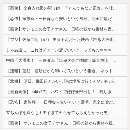
【画像】 全身入れ墨の彫り師、『とんでもない正論』を吐いて30万再生されてしまうｗｗｗｗｗｗｗ
【恐怖】家族葬・一日葬なら安いという風潮、完全に嘘だった・・・・
【画像】サンモニの女子アナさん、日曜の朝から素材を提供してしまう
【フジ】佐藤二朗（57） 主演予定だった映画『踊る大捜査線』スピンオフ作品の撮影中止が正式に決定
じゃあ逆に「これはチェーン店でいいぞ」ってものｗｗｗｗｗ
中国「大洪水！」三峡ダム「13基の水門開放（爆量放流」中国都市「三峡上流で豪雨！（三峡下流で水害」長江と黄河「同時氾濫危機」台風13号「中国本土...
【速報】蓮舫「蓮舫だから叩いて良いという報道」 ネット「高市だから叩いて良いをやってるのがお前だろ」
【悲報】 明日、飛田給とかいう謎の場所に行くんやが何があるんや????・・・・・・・・・
【最新画像】 tuki.(17)、ハワイでほぼ全部出し！「隠しきれない美貌」とSNSざわつく
【恐怖】 家族葬・一日葬なら安いという風潮、完全に嘘だった・・・・
立ちんぼを買うもキモすぎてヤらせてもらえなかった男、代わりの足コキでまさかの大量身寸米青ｗｗｗ
【画像】 サンモニの女子アナさん、日曜の朝から素材を提供してしまう