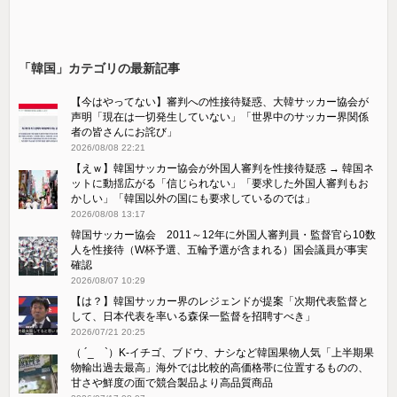
「韓国」カテゴリの最新記事
【今はやってない】審判への性接待疑惑、大韓サッカー協会が
声明「現在は一切発生していない」「世界中のサッカー界関係
者の皆さんにお詫び」
2026/08/08 22:21
【えｗ】韓国サッカー協会が外国人審判を性接待疑惑 → 韓国ネ
ットに動揺広がる「信じられない」「要求した外国人審判もお
かしい」「韓国以外の国にも要求しているのでは」
2026/08/08 13:17
韓国サッカー協会 2011～12年に外国人審判員・監督官ら10数
人を性接待（W杯予選、五輪予選が含まれる）国会議員が事実
確認
2026/08/07 10:29
【は？】韓国サッカー界のレジェンドが提案「次期代表監督と
して、日本代表を率いる森保一監督を招聘すべき」
2026/07/21 20:25
（ ´_ゝ`）K-イチゴ、ブドウ、ナシなど韓国果物人気「上半期果
物輸出過去最高」海外では比較的高価格帯に位置するものの、
甘さや鮮度の面で競合製品より高品質商品