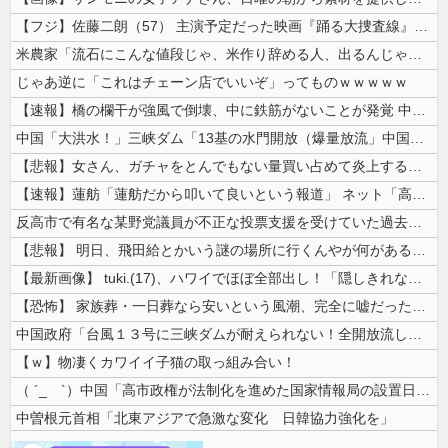
【フジ】佐藤二朗（57） 主演予定だった映画『踊る大捜査線』スピンオフ...
米農家「流石にこんな値段じゃ、米作り辞める人、出るんじゃないかなあ？？...
じゃあ逆に「これはチェーン店でいいぞ」ってものｗｗｗｗｗ
【速報】橋の欄干が強風で倒壊、中に鉄筋がないことが発覚 中国当局「接着...
中国「大洪水！」三峡ダム「13基の水門開放（爆量放流」中国都市「三峡上...
【悲報】女さん、ガチャをとんでもない量買い占めて炎上するｗｗｗｗ
【速報】蓮舫「蓮舫だから叩いて良いという報道」 ネット「高市だから叩い...
反高市で有名な某野党議員が不正な投票支援を受けていた過去が発掘、「説明...
【悲報】 明日、飛田給とかいう謎の場所に行くんやが何があるんや????...
【最新画像】 tuki.(17)、ハワイでほぼ全部出し！「隠しきれない...
【恐怖】 家族葬・一日葬なら安いという風潮、完全に嘘だった・・・・
中国政府「台風１３号に三峡ダムが耐えられない！全開放流しろ！」⇒ 下流...
【ｗ】物凄くカワイイ子猫の取っ組み合い！
（ ´_ゝ`）中国「高市政権が法制化を進めた国家情報局の設置日が7月3...
中曽根元首相「北東アジアで急激な変化 日韓協力強化を」