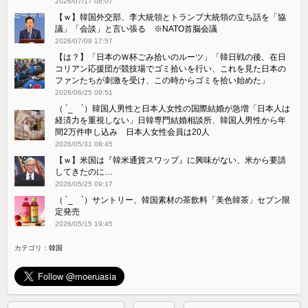
2026/07/17 08:07
【ｗ】韓国外交部、李大統領とトランプ大統領の立ち話を「協
議」「会談」と言い張る ※NATO首脳会議
2026/07/09 17:57
【は？】「日本のＷ杯ごみ拾いのルーツ」「韓日戦の後、在日
コリアン応援団が競技場でゴミ拾いを行い、これを見た日本の
ファンたちが刺激を受け、この時からゴミを拾い始めた」
2026/06/25 09:51
（ ´_ゝ`）韓国人男性と日本人女性の国際結婚が急増「日本人は
経済力を重視しない」日韓専門結婚相談所、韓国人男性から年
間2万件申し込み 日本人女性会員は20人
2026/05/31 08:45
【ｗ】米国は『韓米通貨スワップ』に興味がない、米から要請
してきたのに…
2026/05/25 09:17
（ ´_ゝ`）サントリー、韓国素材の茶飲料「美色韓茶」セブン限
定発売
2026/05/15 19:45
カテゴリ：
韓国