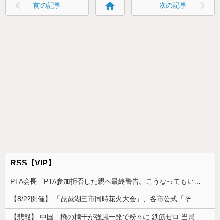
home
前の記事
次の記事
RSS【VIP】
PTA会長「PTA参加拒否した親へ最終警告。こうなってもいい？」
【8/22開催】 「琵琶湖三市同時花火大会」、各市公式「そんな花火大会は存在しない」→ 高価チケットを購入した人達がSNS阿鼻叫喚
【悲報】 中国、橋の欄干が強風一発で粉々に 鉄筋ゼロ 当局「接着剤でくっつけただけ」「正常で、品質問題はない」