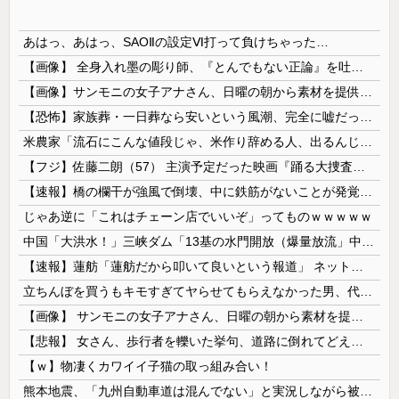
あはっ、あはっ、SAOⅡの設定Ⅵ打って負けちゃった…
【画像】 全身入れ墨の彫り師、『とんでもない正論』を吐いて30万再生されてしまうｗｗｗｗｗｗｗ
【画像】サンモニの女子アナさん、日曜の朝から素材を提供してしまう
【恐怖】家族葬・一日葬なら安いという風潮、完全に嘘だった・・・・
米農家「流石にこんな値段じゃ、米作り辞める人、出るんじゃないかなあ？？」
【フジ】佐藤二朗（57） 主演予定だった映画『踊る大捜査線』スピンオフ作品の撮影中止が正式に決定
【速報】橋の欄干が強風で倒壊、中に鉄筋がないことが発覚 中国当局「接着剤で固定したので問題ない」
じゃあ逆に「これはチェーン店でいいぞ」ってものｗｗｗｗｗ
中国「大洪水！」三峡ダム「13基の水門開放（爆量放流」中国都市「三峡上流で豪雨！（三峡下流で水害」長江と黄河「同時氾濫危機」台風13号「中国本土...
【速報】蓮舫「蓮舫だから叩いて良いという報道」 ネット「高市だから叩いて良いをやってるのがお前だろ」
立ちんぼを買うもキモすぎてヤらせてもらえなかった男、代わりの足コキでまさかの大量身寸米青ｗｗｗ
【画像】 サンモニの女子アナさん、日曜の朝から素材を提供してしまう
【悲報】 女さん、歩行者を轢いた挙句、道路に倒れてどえらいことになってしまうw w w w w w w
【ｗ】物凄くカワイイ子猫の取っ組み合い！
熊本地震、「九州自動車道は混んでない」と実況しながら被災地へ向かう有名アナなどに批判殺到 全国紙記者「最新の状況をいち早く伝えることは報道機関としての責務」「情報を取り上げることには大きな意義がある」