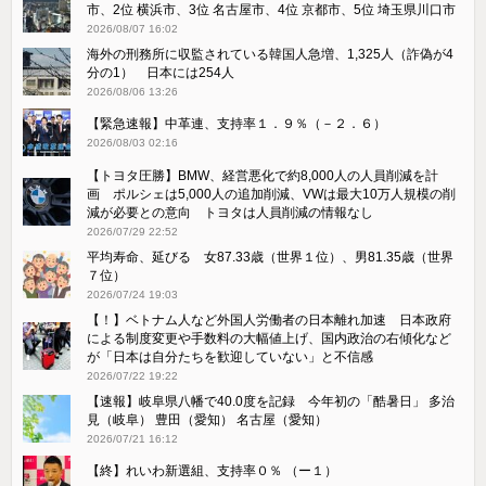
市、2位 横浜市、3位 名古屋市、4位 京都市、5位 埼玉県川口市
2026/08/07 16:02
海外の刑務所に収監されている韓国人急増、1,325人（詐偽が4
分の1） 日本には254人
2026/08/06 13:26
【緊急速報】中革連、支持率１．９％（－２．６）
2026/08/03 02:16
【トヨタ圧勝】BMW、経営悪化で約8,000人の人員削減を計
画 ポルシェは5,000人の追加削減、VWは最大10万人規模の削
減が必要との意向 トヨタは人員削減の情報なし
2026/07/29 22:52
平均寿命、延びる 女87.33歳（世界１位）、男81.35歳（世界
７位）
2026/07/24 19:03
【！】ベトナム人など外国人労働者の日本離れ加速 日本政府
による制度変更や手数料の大幅値上げ、国内政治の右傾化など
が「日本は自分たちを歓迎していない」と不信感
2026/07/22 19:22
【速報】岐阜県八幡で40.0度を記録 今年初の「酷暑日」 多治
見（岐阜） 豊田（愛知） 名古屋（愛知）
2026/07/21 16:12
【終】れいわ新選組、支持率０％ （ー１）