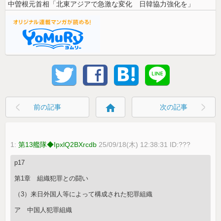
中曽根元首相「北東アジアで急激な変化 日韓協力強化を」
home
前の記事
次の記事
1:
第13艦隊◆IpxlQ2BXrcdb
25/09/18(木) 12:38:31 ID:???
p17
第1章 組織犯罪との闘い
（3）来日外国人等によって構成された犯罪組織
ア 中国人犯罪組織