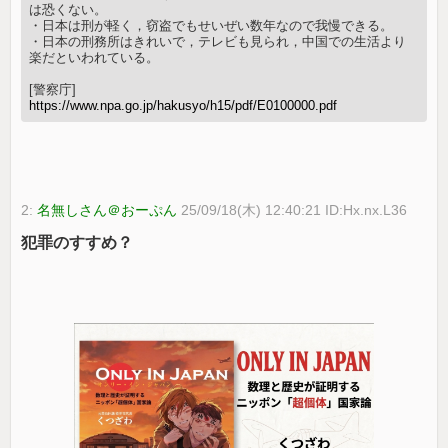
は恐くない。
・日本は刑が軽く，窃盗でもせいぜい数年なので我慢できる。
・日本の刑務所はきれいで，テレビも見られ，中国での生活より
楽だといわれている。
[警察庁]
https://www.npa.go.jp/hakusyo/h15/pdf/E0100000.pdf
2:
名無しさん＠おーぷん
25/09/18(木) 12:40:21 ID:Hx.nx.L36
犯罪のすすめ？