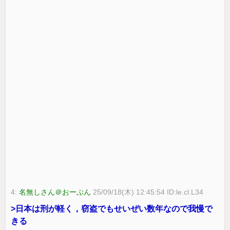
4:
名無しさん＠おーぷん
25/09/18(木) 12:45:54 ID:le.cl.L34
>日本は刑が軽く，窃盗でもせいぜい数年なので我慢で
きる