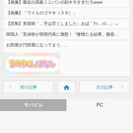
【画像】最近の高級ミニバンの顔キモすぎだろwww
【画像】「ワイらのゴマキ（３９）」
【悲報】美容師「…手は尽くしました」おば「ｱｯ…ｯｽ…」→
韓国人「安貞桓が韓国代表に激怒！『惨憺たる結果、徹底的な刷新が必要だ』と監督や協会を痛烈批判」
お部屋が汚部屋になってまう、、
home
前の記事
次の記事
モバイル
PC