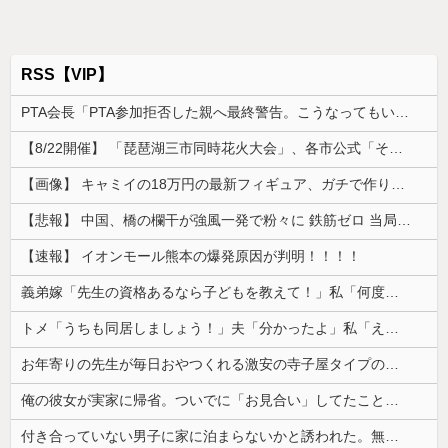
RSS【VIP】
PTA会長「PTA参加拒否した親へ最終警告。こうなってもいい？」
【8/22開催】 「琵琶湖三市同時花火大会」、各市公式「そんな花火大会は存在しない」→ 高価チケットを購入した人達がSNS阿鼻叫喚
【画像】 キャミイの18万円の最新フィギュア、ガチで作り込みがエグすぎる
【悲報】 中国、橋の欄干が強風一発で粉々に 鉄筋ゼロ 当局「接着剤でくっつけただけ」「正常で、品質問題はない」
【速報】 イオンモール熊本の爆発原因が判明！！！！
義弟嫁「先生の資格あるなら子どもを教えて！」私「何度も言うけど無理です」→断ってもしつこく食い下がられて…
トメ「うちも同居しましょう！」夫「分かったよ」私「えっ…？」→数カ月後、夫が笑顔で語った同居計画の中身にトメ絶句…
お年寄りの先生が毎日おやつくれる激安の寺子屋タイプの塾に行ってる
俺の彼女が実家に帰省。ついでに「お見合い」してたことが発覚した
付き合っていない男子に家に泊まらないかと誘われた。無理だと断ったら「じゃあ付き合おうよ」と返されて…