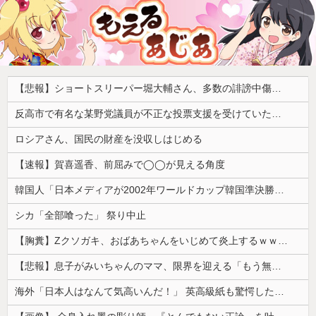
【悲報】ショートスリーパー堀大輔さん、多数の誹謗中傷で涙が止まらなくなってしまう動画がネットで話題に → ………
反高市で有名な某野党議員が不正な投票支援を受けていた過去が発掘、「説明責任があるのでは？」と揶揄されており……
ロシアさん、国民の財産を没収しはじめる
【速報】賀喜遥香、前屈みで◯◯が見える角度
韓国人「日本メディアが2002年ワールドカップ韓国準決勝も調査すべきと主張！」→「英国メディアも一斉に指摘‥」
シカ「全部喰った」 祭り中止
【胸糞】Zクソガキ、おばあちゃんをいじめて炎上するｗｗｗｗ
【悲報】息子がみいちゃんのママ、限界を迎える「もう無理。普通の家庭を築きたい。普通の子育てをしたい。」
海外「日本人はなんて気高いんだ！」 英高級紙も驚愕した極限の中の日本人の姿に世界が衝撃