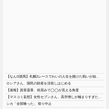
【なんG競馬】札幌2レースでわいの人生を賭けた戦いが始まる…
ロシアさん、国民の財産を没収しはじめる
【速報】賀喜遥香、前屈みで◯◯が見える角度
【マスコミ妄想】女性セブンさん、高市憎しが極まりすぎたのか、過去一級の低俗な「支持率下げてやる」記事を配信してしまう 想像の10倍低俗
シカ「全部喰った」 祭り中止