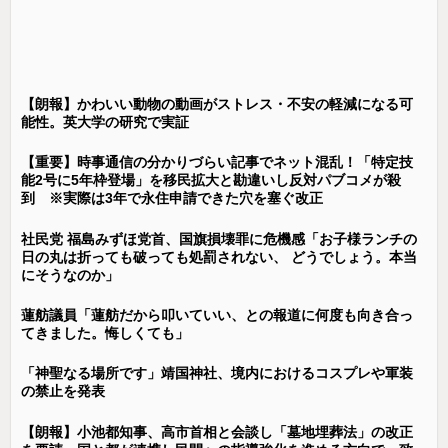
【朗報】かわいい動物の動画がストレス・不安の軽減になる可
能性。英大学の研究で実証
【重要】時事通信の分かりづらい記事でネット混乱！「特定技
能2号に5年枠登場」を移民拡大と勘違いし反対パブコメが殺
到 ※実際は3年で永住申請できた穴を塞ぐ改正
社民党 福島みずほ党首、国旗損壊罪に危機感「お子様ランチの
日の丸は折っても破っても処罰されない、 どうでしょう。本当
にそうなのか」
蓮舫議員「蓮舫だから叩いていい、との報道に何度も向き合っ
てきました。悔しくても」
「神聖なる場所です」靖国神社、境内におけるコスプレや軍装
の禁止を発表
【朗報】小池都知事、高市首相と会談し「墓地埋葬法」の改正