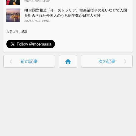
2026/07/20 04:42
NHK国際報道「オーストラリア、性産業従事の疑いなどで入国
を拒否された外国人のうち約半数が日本人女性」
2026/07/19 16:51
カテゴリ：
統計
home
前の記事
次の記事