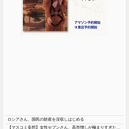
ロシアさん、国民の財産を没収しはじめる
【マスコミ妄想】女性セブンさん、高市憎しが極まりすぎたのか、過去一級の低俗な「支持率下げてやる」記事を配信してしまう 想像の10倍低俗