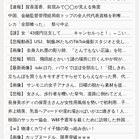
【速報】賀喜遥香、前屈みで◯◯が見える角度
中国、金融監督管理総局前トップの全人代代表資格を剥奪…重大な規律違反で！
シカ「全部喰った」 祭り中止
【謎】女「43億円注文して………キャンセルっと！」←こいつの目的
【悲報動画】USJ、制服JKたちのTikTok撮影スタジオと化してしまいシュールすぎる光景が広がるｗｗｗ 【Pickup08083030】
【画像】 全身入れ墨の彫り師、『とんでもない正論』を吐いて30万再生されてしまうｗｗｗｗｗｗｗ
【悲報】 明日、飛田給とかいう謎の場所に行くんやが何があるんや????・・・・・・・・・
【最新画像】 tuki.(17)、ハワイでほぼ全部出し！「隠しきれない美貌」とSNSざわつく
立ちんぼを買うもキモすぎてヤらせてもらえなかった男、代わりの足コキでまさかの大量身寸米青ｗｗｗ
【画像】 サンモニの女子アナさん、日曜の朝から素材を提供してしまう
【悲報】 女さん、歩行者を轢いた挙句、道路に倒れてどえらいことになってしまうw w w w w w w
長身美ボディの保育士さんが女性用風俗を勢いで初利用…子供に絶対見せられないメスの顔でイキまくり。
井上晴美、乳首ヘア○ードや濡れ場お○ぱいがエ□過ぎる！人生最後のラスト写真集、最高！！
韓国のサッカー協会、W杯予選等を裁くために訪韓した外国人審判を「性接待」していた……大して強くもないチームが潤沢な予算を持ってりゃそうなるわな
【ｗ】物凄くカワイイ子猫の取っ組み合い！
【画像】カップヌードル、限界突破ｗｗｗ