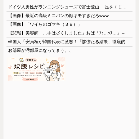
ドイツ人男性がランニングシューズで富士登山 「足をくじいて動けない」
【画像】最近の高級ミニバンの顔キモすぎだろwww
【画像】「ワイらのゴマキ（３９）」
【悲報】美容師「…手は尽くしました」おば「ｱｯ…ｯｽ…」→
韓国人「安貞桓が韓国代表に激怒！『惨憺たる結果、徹底的な刷新が必要だ』と監督や協会を痛烈批判」
お部屋が汚部屋になってまう、、