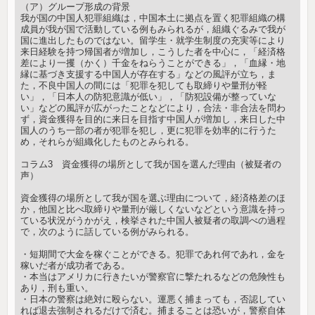
（ア）グループ形成の背景
我が国の中国人犯罪組織は，中国本土に拠点を置く犯罪組織の構
成員が我が国で活動している例もみられるが，組織ぐるみで我が
国に進出したものではない。留学生・就学生制度の充実等により
来日経験を持つ帰国者が増加し，こうした者を中心に，「経済格
差により一攫（かく）千金をねらうことができる」，「血縁・地
縁に基づき支援する中国人が存在する」などの風評が立ち，ま
た，不良中国人の間には「犯罪を犯しても取締りや量刑が軽
い」，「日本人の防犯意識が低い」，「防犯設備が整っていな
い」などの風評が広がったことなどにより，合法・非合法を問わ
ず，資金獲得を目的に来日を目指す中国人が増加し，来日した中
国人のうち一部の者が犯罪を犯し，更に犯罪を効率的に行うた
め，それらが組織化したものとみられる。
コラム3 資金獲得の場所として我が国を選んだ理由（被疑者の
声）
資金獲得の場所として我が国を選ぶ理由について，経済格差のほ
か，他国と比べ取締りや量刑が厳しくないなどという意識を持っ
ている状況がうかがえ，検挙された中国人被疑者の取調べの過程
で，次のように話している例がみられる。
・短期間で大金を稼ぐことができる。犯罪であれ何であれ，金を
稼いだ者が成功者である。
・本当はアメリカに行きたいが警察官に撃たれるなどの危険性も
あり，刑も重い。
・日本の警察は絶対に殴らない。運悪く捕まっても，否認してい
れば退去強制されるだけで済む。捕まることは恐いが，警察自体