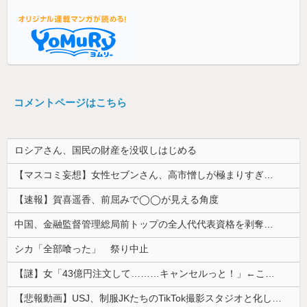
コメントページはこちら
ロシアさん、国民の財産を没収しはじめる
【マスコミ妄想】女性セブンさん、高市憎しが極まりすぎたのか、過去一級の低俗な「支持率下げてやる」記事を配信してしまう 想像の10倍低俗
【速報】賀喜遥香、前屈みで◯◯が見える角度
中国、金融監督管理総局前トップの全人代代表資格を剥奪…重大な規律違反で！
シカ「全部喰った」 祭り中止
【謎】女「43億円注文して………キャンセルっと！」←こいつの目的
【悲報動画】USJ、制服JKたちのTikTok撮影スタジオと化してしまいシュールすぎる光景が広がるｗｗｗ 【Pickup08083030】