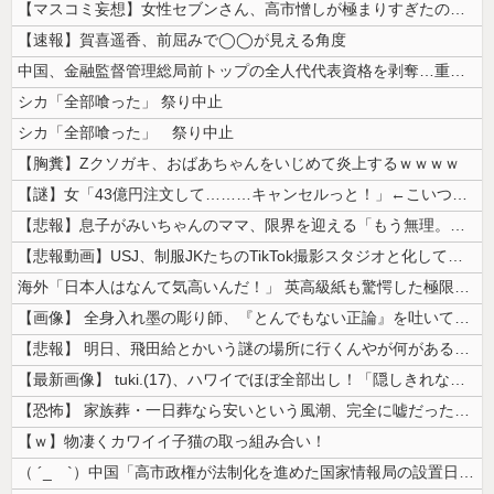
【マスコミ妄想】女性セブンさん、高市憎しが極まりすぎたのか、過去一級の...
【速報】賀喜遥香、前屈みで◯◯が見える角度
中国、金融監督管理総局前トップの全人代代表資格を剥奪…重大な規律違反で...
シカ「全部喰った」 祭り中止
シカ「全部喰った」 祭り中止
【胸糞】Zクソガキ、おばあちゃんをいじめて炎上するｗｗｗｗ
【謎】女「43億円注文して………キャンセルっと！」←こいつの目的
【悲報】息子がみいちゃんのママ、限界を迎える「もう無理。普通の家庭を築...
【悲報動画】USJ、制服JKたちのTikTok撮影スタジオと化してしま...
海外「日本人はなんて気高いんだ！」 英高級紙も驚愕した極限の中の日本人...
【画像】 全身入れ墨の彫り師、『とんでもない正論』を吐いて30万再生さ...
【悲報】 明日、飛田給とかいう謎の場所に行くんやが何があるんや????...
【最新画像】 tuki.(17)、ハワイでほぼ全部出し！「隠しきれない...
【恐怖】 家族葬・一日葬なら安いという風潮、完全に嘘だった・・・・
【ｗ】物凄くカワイイ子猫の取っ組み合い！
（ ´_ゝ`）中国「高市政権が法制化を進めた国家情報局の設置日が7月3...