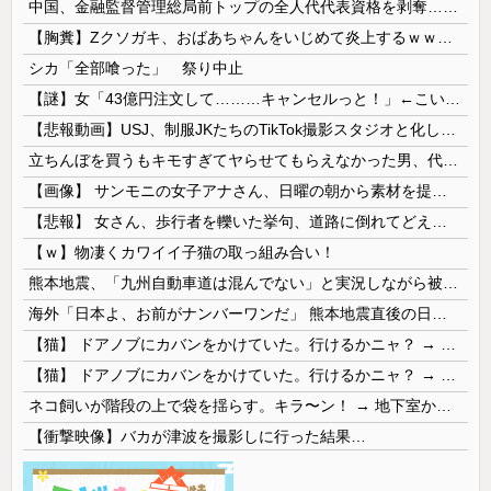
中国、金融監督管理総局前トップの全人代代表資格を剥奪…重大な規律違反で！
【胸糞】Zクソガキ、おばあちゃんをいじめて炎上するｗｗｗｗ
シカ「全部喰った」 祭り中止
【謎】女「43億円注文して………キャンセルっと！」←こいつの目的
【悲報動画】USJ、制服JKたちのTikTok撮影スタジオと化してしまいシュールすぎる光景が広がるｗｗｗ 【Pickup08083030】
立ちんぼを買うもキモすぎてヤらせてもらえなかった男、代わりの足コキでまさかの大量身寸米青ｗｗｗ
【画像】 サンモニの女子アナさん、日曜の朝から素材を提供してしまう
【悲報】 女さん、歩行者を轢いた挙句、道路に倒れてどえらいことになってしまうw w w w w w w
【ｗ】物凄くカワイイ子猫の取っ組み合い！
熊本地震、「九州自動車道は混んでない」と実況しながら被災地へ向かう有名アナなどに批判殺到 全国紙記者「最新の状況をいち早く伝えることは報道機関としての責務」「情報を取り上げることには大きな意義がある」
海外「日本よ、お前がナンバーワンだ」 熊本地震直後の日本の対応のスピードに世界が衝撃
【猫】 ドアノブにカバンをかけていた。行けるかニャ？ → 猫はこうなります…
【猫】 ドアノブにカバンをかけていた。行けるかニャ？ → 猫はこうなります…
ネコ飼いが階段の上で袋を揺らす。キラ〜ン！ → 地下室からヤツが現れる…
【衝撃映像】バカが津波を撮影しに行った結果…