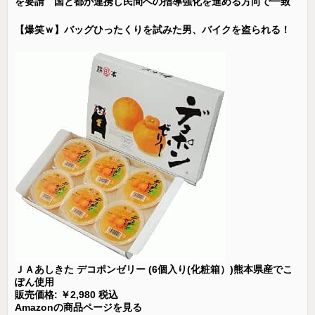
を要請 国と都が連携し民間への指導強化を進める方向で一致
【爆笑ｗ】バッグひったくりを試みた男、バイクを盗られる！
ＪＡあしきた デコポンゼリー (6個入り(化粧箱）)熊本県産でこ
ぽん使用
販売価格: ￥2,980 税込
Amazonの商品ページを見る