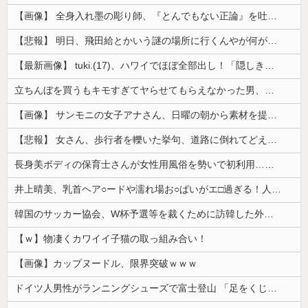
【画像】 全身入れ墨の彫り師、『とんでもない正論』を吐いて30万再生されてしまうｗｗｗｗｗｗｗ
【悲報】 明日、飛田給とかいう謎の場所に行くんやが何があるんや????・・・・・・・・・
【最新画像】 tuki.(17)、ハワイでほぼ全部出し！「隠しきれない美貌」とSNSざわつく
立ちんぼを買うもキモすぎてヤらせてもらえなかった男、代わりの足コキでまさかの大量身寸米青ｗｗｗ
【画像】 サンモニの女子アナさん、日曜の朝から素材を提供してしまう
【悲報】 女さん、歩行者を轢いた挙句、道路に倒れてどえらいことになってしまうw w w w w w w
長身美ボディの保育士さんが女性用風俗を勢いで初利用…子供に絶対見せられないメスの顔でイキまくり。
井上晴美、乳首ヘア○ードや濡れ場お○ぱいがエ□過ぎる！人生最後のラスト写真集、最高！！
韓国のサッカー協会、W杯予選等を裁くために訪韓した外国人審判を「性接待」していた……大して強くもないチームが潤沢な予算を持ってりゃそうなるわな
【ｗ】物凄くカワイイ子猫の取っ組み合い！
【画像】カップヌードル、限界突破ｗｗｗ
ドイツ人男性がランニングシューズで富士登山 「足をくじいて動けない」