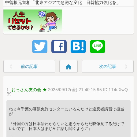
中曽根元首相「北東アジアで急激な変化 日韓協力強化を」
home
前の記事
次の記事
1:
おっさん友の会 ★
2025/09/12(金) 21:40:15.95 ID:1T4uXwQ
B9
ねぇ今千葉の幕張免許センターにいるんだけど違反者講習で担当
が
『外国の方は日本語わからないと思うからただ映像見てるだけで
いいです、日本人はまじめに話し聞くように』