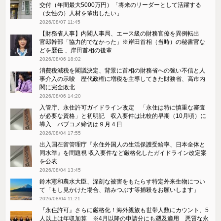
交付（年間最大5000万円）「将来のリーダーとして活躍する
（女性の）人材を輩出したい」
2026/08/07 11:45
【財務省人事】内閣人事局、エース級の財務官僚を異例転出
官邸幹部「協力的でなかった」※岸田首相（当時）の秘書官な
どを歴任 、岸田首相の後輩
2026/08/06 18:02
消費税減税を閣議決定、背景に首相の財務省への強い不信と人
事介入の示唆 歴代政権に増税を主導してきた財務省、高市内
閣に完全敗北
2026/08/06 14:20
入管庁、永住許可ガイドライン改定 「永住は特に慎重な審査
が必要な資格」と初明記 収入要件は比較的早期（10月頃）に
導入 パブコメ締切は９月４日
2026/08/04 17:55
出入国在留管理庁『永住外国人の生活保護受給率、日本全体と
同水準』を問題視 収入要件など厳格化したガイドライン改定案
を公表
2026/08/04 13:45
鈴木憲和農水大臣、深刻な被害をもたらす特定外来生物につい
て「もし見かけた場合、踏みつぶす等捕殺をお願いします」
2026/08/04 11:21
『永住許可』さらに厳格化！海外親族も世帯人数にカウント、5
人以上は年収加算 ※4月以降の申請分にも遡及適用 悪質な永