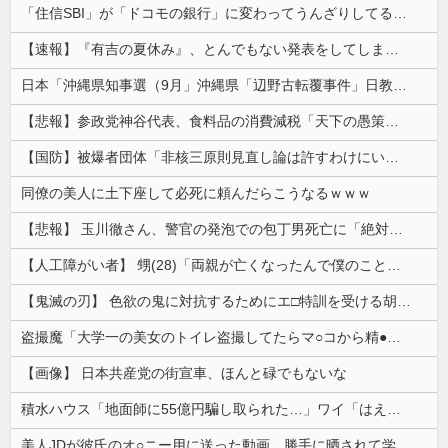
「住信SBI」が「ドコモの銀行」に変わってうんざりしてるやつｗｗｗｗｗｗｗ
【速報】『有吉の夏休み』、とんでもない発表をしてしまう！！！！！
日本「沖縄県知事選（9月」沖縄県「辺野古転覆事件」日教組「同志社批判！（社民系」日本「日教組と全教は対立状態（内ｹﾞﾊﾞ」特別調査委員会「同志社...
【悲報】参政党神谷代表、食料品の消費減税「天下の愚策だ」と批判ｗｗｗｗｗｗｗｗｗｗｗｗ
【国防】被爆者団体「非核三原則見直し論は許すわけにいかない」 ネット「議論すらするなと言うのは民主主義的ではない」
同僚の美人に土下座して必死に頼んだらこうなるｗｗｗ
【悲報】 玉川徹さん、警官の発泡での包丁男死亡に「絶対に死刑にならない罪なのに警察が死刑にした！」 → 元警官のマジレスがコチラ → ………
【人工障がい者】 甥(28)「両親が亡くなったんで僕のこと引き取ってほしいんですけど！」なんでいい年したヒキニートを引き取らなきゃいけないんだ...
【鬼滅の刃】 色欲の鬼に対抗するためにエ□特訓を受ける胡蝶しのぶ…！クールなしのぶが快楽に抗えず翻弄されちゃう…
盗撮魔「大学一の美女のトイレ盗撮してたらマ○コから精●出てきたんだが…」（動画あり）
【画像】 日本共産党の街宣車、ほんと碌でもないな
積水ハウス「地面師に55億円騙し取られた…」ワイ「はえーかわいそう…会社滅茶苦茶やろなぁ」
美人JDが彼氏のオ○ニー用に送った動画、勝手に晒されて学校中の”共有オカズ” にされる