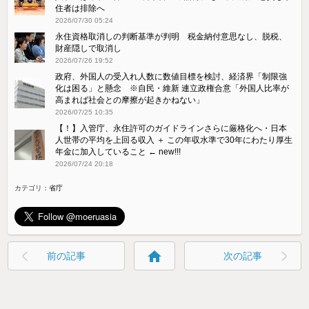
住者は排除へ
2026/07/30 05:24
永住資格取消しの判断基準が判明 税金納付意思なし、脱税、
財産隠しで取消し
2026/07/26 19:52
政府、外国人の受入れ人数に数値目標を検討、経済界「制限強
化は困る」と懸念 ※自民・維新 連立政権合意「外国人比率が
高まれば社会との摩擦が起きかねない」
2026/07/25 10:35
【！】入管庁、永住許可のガイドラインさらに厳格化へ・日本
人世帯の平均を上回る収入 ＋ この年収水準で30年にわたり厚生
年金に加入していること ← new!!!
2026/07/24 20:18
カテゴリ：
省庁
home
前の記事
次の記事