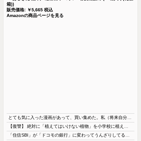
箱))
販売価格: ￥5,665 税込
Amazonの商品ページを見る
とても気に入った漫画があって、買い集めた。私（将来自分の子供に与えよう…！）→いざその時がきたが、躊躇している。この漫画がどれほど危険なのかとても危惧している…
【復讐】 絶対に「植えてはいけない植物」を小学校に植えた→20年経って見に行くと…「！？」衝撃の光景が・・・
「住信SBI」が「ドコモの銀行」に変わってうんざりしてるやつｗｗｗｗｗｗｗ