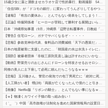
15歳少女に薬と酒飲ませカラオケ店で性的暴行、動画撮影 54歳無職を再...
「住信SBI」が「ドコモの銀行」に変わってうんざりしてるやつｗｗｗｗｗ...
【速報】『有吉の夏休み』、とんでもない発表をしてしまう！！！！！
【正論】特撮関係者「ヒーローが苦戦して勝利する展開はいらない。それで特...
日本「沖縄県知事選（9月」沖縄県「辺野古転覆事件」日教組「同志社批判！...
【警告】住宅ローン、ガチでヤバくなるぞ・・・・・
【悲報】参政党神谷代表、食料品の消費減税「天下の愚策だ」と批判ｗｗｗｗ...
日本の地震被害に支援したのに…「韓国産の水は水洗トイレに」
【国防】被爆者団体「非核三原則見直し論は許すわけにいかない」 ネット「...
【動画】野菜売りのおじさんにドローンを特攻させるおそロシア。
同僚の美人に土下座して必死に頼んだらこうなるｗｗｗ
【悲報】 玉川徹さん、警官の発泡での包丁男死亡に「絶対に死刑にならない...
【人工障がい者】 甥(28)「両親が亡くなったんで僕のこと引き取ってほ...
【画像】 Netflix版『リボンの騎士』、とんでもない事になるｗｗｗ...
【ｗ】物凄くカワイイ子猫の取っ組み合い！
（ ´_ゝ`）中国「高市政権が法制化を進めた国家情報局の設置日が7月3...