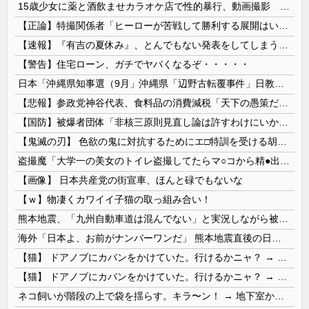
15歳少女に薬と酒飲ませカラオケ店で性的暴行、動画撮影 54歳無職を再逮捕 動画770本も見つかる
【正論】特撮関係者「ヒーローが苦戦して勝利する展開はいらない。それで特撮は凋落した」
【速報】『有吉の夏休み』、とんでもない発表をしてしまう！！！！！
【警告】住宅ローン、ガチでヤバくなるぞ・・・・・
日本「沖縄県知事選（9月」沖縄県「辺野古転覆事件」日教組「同志社批判！（社民系」日本「日教組と全教は対立状態（内ｹﾞﾊﾞ」特別調査委員会「同志社...
【悲報】参政党神谷代表、食料品の消費減税「天下の愚策だ」と批判ｗｗｗｗｗｗｗｗｗｗｗｗ
【国防】被爆者団体「非核三原則見直し論は許すわけにいかない」 ネット「議論すらするなと言うのは民主主義的ではない」
【鬼滅の刃】 色欲の鬼に対抗するためにエ□特訓を受ける胡蝶しのぶ…！クールなしのぶが快楽に抗えず翻弄されちゃう…
盗撮魔「大学一の美女のトイレ盗撮してたらマ○コから精●出てきたんだが…」（動画あり）
【画像】 日本共産党の街宣車、ほんと碌でもないな
【ｗ】物凄くカワイイ子猫の取っ組み合い！
熊本地震、「九州自動車道は混んでない」と実況しながら被災地へ向かう有名アナなどに批判殺到 全国紙記者「最新の状況をいち早く伝えることは報道機関としての責務」「情報を取り上げることには大きな意義がある」
海外「日本よ、お前がナンバーワンだ」 熊本地震直後の日本の対応のスピードに世界が衝撃
【猫】 ドアノブにカバンをかけていた。行けるかニャ？ → 猫はこうなります…
【猫】 ドアノブにカバンをかけていた。行けるかニャ？ → 猫はこうなります…
ネコ飼いが階段の上で袋を揺らす。キラ〜ン！ → 地下室からヤツが現れる…