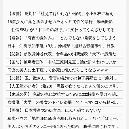
【復讐】 絶対に「植えてはいけない植物」を小学校に植えた→20年経って見に行くと…「！？」衝撃の光景が・・・
15歳少女に薬と酒飲ませカラオケ店で性的暴行、動画撮影 54歳無職を再逮捕 動画770本も見つかる
「住信SBI」が「ドコモの銀行」に変わってうんざりしてるやつｗｗｗｗｗｗｗ
【速報】『有吉の夏休み』、とんでもない発表をしてしまう！！！！！
日本「沖縄県知事選（9月」沖縄県「辺野古転覆事件」日教組「同志社批判！（社民系」日本「日教組と全教は対立状態（内ｹﾞﾊﾞ」特別調査委員会「同志社...
【悲報】参政党神谷代表、食料品の消費減税「天下の愚策だ」と批判ｗｗｗｗｗｗｗｗｗｗｗｗ
【国防】被爆者団体「非核三原則見直し論は許すわけにいかない」 ネット「議論すらするなと言うのは民主主義的ではない」
同僚の美人に土下座して必死に頼んだらこうなるｗｗｗ
【悲報】 玉川徹さん、警官の発泡での包丁男死亡に「絶対に死刑にならない罪なのに警察が死刑にした！」 → 元警官のマジレスがコチラ → ………
【人工障がい者】 甥(28)「両親が亡くなったんで僕のこと引き取ってほしいんですけど！」なんでいい年したヒキニートを引き取らなきゃいけないんだ...
【鬼滅の刃】 色欲の鬼に対抗するためにエ□特訓を受ける胡蝶しのぶ…！クールなしのぶが快楽に抗えず翻弄されちゃう…
盗撮魔「大学一の美女のトイレ盗撮してたらマ○コから精●出てきたんだが…」（動画あり）
【画像】 日本共産党の街宣車、ほんと碌でもないな
積水ハウス「地面師に55億円騙し取られた…」ワイ「はえーかわいそう…会社滅茶苦茶やろなぁ」
美人JDが彼氏のオ○ニー用に送った動画、勝手に晒されて学校中の”共有オカズ” にされる