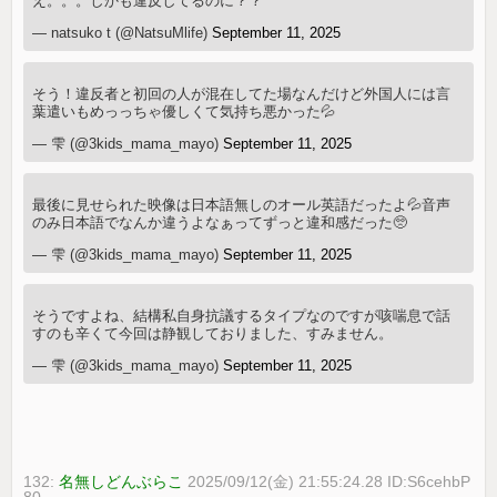
え。。。しかも違反してるのに？？
— natsuko t (@NatsuMlife)
September 11, 2025
そう！違反者と初回の人が混在してた場なんだけど外国人には言
葉遣いもめっっちゃ優しくて気持ち悪かった💦
— 雫 (@3kids_mama_mayo)
September 11, 2025
最後に見せられた映像は日本語無しのオール英語だったよ💦音声
のみ日本語でなんか違うよなぁってずっと違和感だった🥺
— 雫 (@3kids_mama_mayo)
September 11, 2025
そうですよね、結構私自身抗議するタイプなのですが咳喘息で話
すのも辛くて今回は静観しておりました、すみません。
— 雫 (@3kids_mama_mayo)
September 11, 2025
132:
名無しどんぶらこ
2025/09/12(金) 21:55:24.28 ID:S6cehbP