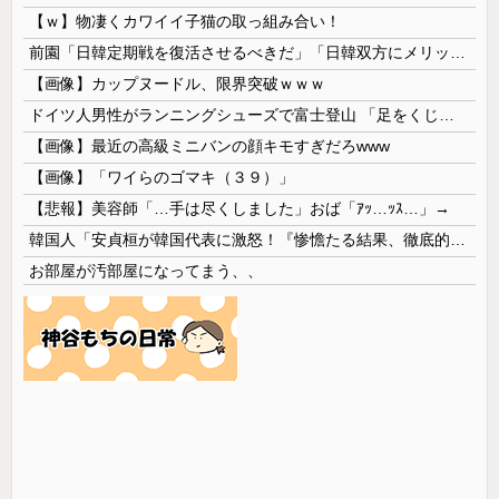
【ｗ】物凄くカワイイ子猫の取っ組み合い！
前園「日韓定期戦を復活させるべきだ」「日韓双方にメリットがある」……日本へのメリットがなにもないんですが、それは
【画像】カップヌードル、限界突破ｗｗｗ
ドイツ人男性がランニングシューズで富士登山 「足をくじいて動けない」
【画像】最近の高級ミニバンの顔キモすぎだろwww
【画像】「ワイらのゴマキ（３９）」
【悲報】美容師「…手は尽くしました」おば「ｱｯ…ｯｽ…」→
韓国人「安貞桓が韓国代表に激怒！『惨憺たる結果、徹底的な刷新が必要だ』と監督や協会を痛烈批判」
お部屋が汚部屋になってまう、、