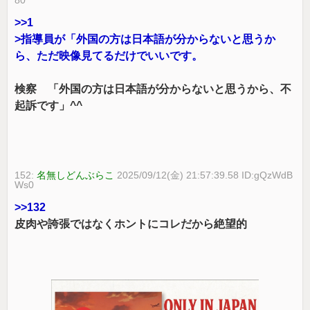
80
>>1
>指導員が「外国の方は日本語が分からないと思うか
ら、ただ映像見てるだけでいいです。
検察 「外国の方は日本語が分からないと思うから、不
起訴です」^^
152:
名無しどんぶらこ
2025/09/12(金) 21:57:39.58 ID:gQzWdB
Ws0
>>132
皮肉や誇張ではなくホントにコレだから絶望的