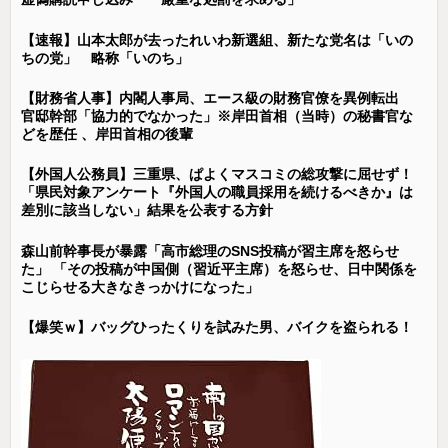
【速報】山本太郎が去ったれいわ新選組、新たな党名は「いの
ちの党」 略称「いのち」
【財務省人事】内閣人事局、エース級の財務官僚を異例転出
官邸幹部「協力的でなかった」※岸田首相（当時）の秘書官な
どを歴任 、岸田首相の後輩
【外国人公務員】三重県、ぱよくマスコミの総攻撃に屈せず！
「県民対象アンケート『外国人の職員採用を続けるべきか』は
差別に該当しない」結果を公表する方針
森山前幹事長が暴露「高市総理のSNS投稿が習主席を怒らせ
た」 「その投稿が中国側（習近平主席）を怒らせ、日中関係を
こじらせる大きなきっかけになった」
【爆笑ｗ】バッグひったくりを試みた男、バイクを盗られる！