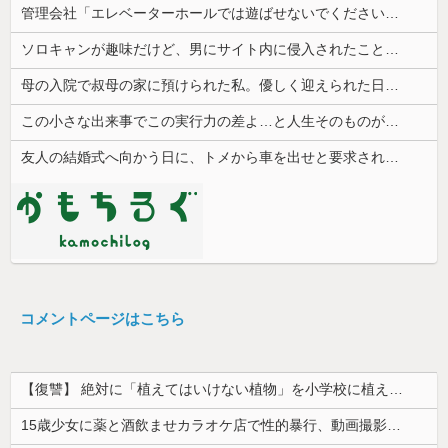
管理会社「エレベーターホールでは遊ばせないでください」私「うちの子じゃないんですけど…」→まさかの展開になり…
ソロキャンが趣味だけど、男にサイト内に侵入されたことがある。友達から「後ろ後ろ！！」と叫ばれて...
母の入院で叔母の家に預けられた私。優しく迎えられた日々のあと、両親に再会して思わず号泣した理由は…
この小さな出来事でこの実行力の差よ…と人生そのものが心配になってしまう
友人の結婚式へ向かう日に、トメから車を出せと要求された。断っただけなのに大騒ぎになってしまい…
コメントページはこちら
【復讐】 絶対に「植えてはいけない植物」を小学校に植えた→20年経って見に行くと…「！？」衝撃の光景が・・・
15歳少女に薬と酒飲ませカラオケ店で性的暴行、動画撮影 54歳無職を再逮捕 動画770本も見つかる