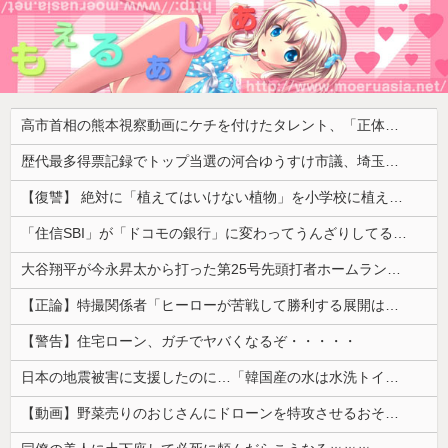
高市首相の熊本視察動画にケチを付けたタレント、「正体バレバレよな」と黒電話の呼び方であっさりと……
歴代最多得票記録でトップ当選の河合ゆうすけ市議、埼玉知事選（来年８月）に立候補表明！「埼玉県の外国人問題を解決するには、知事選で保守の政治家が立ち上がるしかない」保守一本化を訴え
【復讐】 絶対に「植えてはいけない植物」を小学校に植えた→20年経って見に行くと…「！？」衝撃の光景が・・・
「住信SBI」が「ドコモの銀行」に変わってうんざりしてるやつｗｗｗｗｗｗｗ
大谷翔平が今永昇太から打った第25号先頭打者ホームランに全米騒然！←「トモダチから打つのが好きだね」（海外の反応）
【正論】特撮関係者「ヒーローが苦戦して勝利する展開はいらない。それで特撮は凋落した」
【警告】住宅ローン、ガチでヤバくなるぞ・・・・・
日本の地震被害に支援したのに…「韓国産の水は水洗トイレに」
【動画】野菜売りのおじさんにドローンを特攻させるおそロシア。