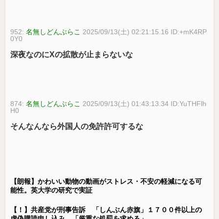
952:
名無しどんぶらこ
2025/09/13(土) 02:21:15.16 ID:+mK4RP
0Y0
深夜なのにXの拡散が止まらないな
874:
名無しどんぶらこ
2025/09/13(土) 01:43:13.34 ID:YuTHFlh
H0
そんなんなら外国人の免許許可するな
【朗報】かわいい動物の動画がストレス・不安の軽減になる可
能性。英大学の研究で実証
【！】共産党が刑事告訴 「しんぶん赤旗」１７００件以上の
虚偽購読申し込み 「厳重な処罰を求める」