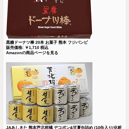
黒糖ドーナツ棒 20本 お菓子 熊本 フジバンビ
販売価格: ￥1,710 税込
Amazonの商品ページを見る
JAあしきた 熊本芦北柑橘 デコポン&甘夏缶詰め (10缶入り(化粧