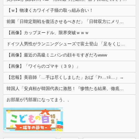
【ｗ】物凄くカワイイ子猫の取っ組み合い！
前園「日韓定期戦を復活させるべきだ」「日韓双方にメリットがある」……日本へのメリットがなにもないんですが、それは
【画像】カップヌードル、限界突破ｗｗｗ
ドイツ人男性がランニングシューズで富士登山 「足をくじいて動けない」
【画像】最近の高級ミニバンの顔キモすぎだろwww
【画像】「ワイらのゴマキ（３９）」
【悲報】美容師「…手は尽くしました」おば「ｱｯ…ｯｽ…」→
韓国人「安貞桓が韓国代表に激怒！『惨憺たる結果、徹底的な刷新が必要だ』と監督や協会を痛烈批判」
お部屋が汚部屋になってまう、、