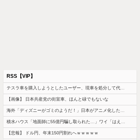
RSS【VIP】
テスラ車を購入しようとしたユーザー、現車を処分して代金を支払い、平日の納車日に予定を合わせた結果……
【画像】 日本共産党の街宣車、ほんと碌でもないな
海外「ディズニーがゴミのようだ！」日本がアニメ化した米人気SF作品に絶賛の声が殺到中
積水ハウス「地面師に55億円騙し取られた…」ワイ「はえーかわいそう…会社滅茶苦茶やろなぁ」
【悲報】 ドル円、年末150円割れへｗｗｗｗｗ