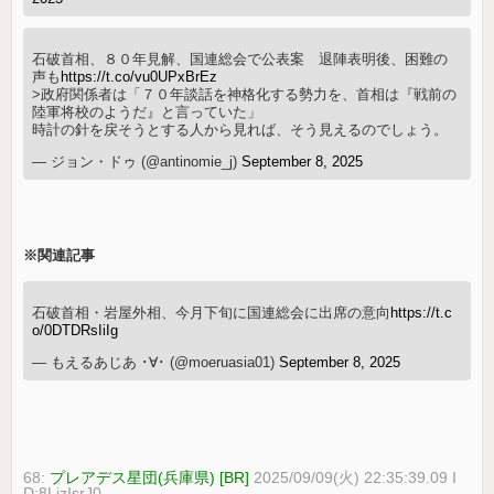
石破首相、８０年見解、国連総会で公表案 退陣表明後、困難の
声も
https://t.co/vu0UPxBrEz
>政府関係者は「７０年談話を神格化する勢力を、首相は『戦前の
陸軍将校のようだ』と言っていた」
時計の針を戻そうとする人から見れば、そう見えるのでしょう。
— ジョン・ドゥ (@antinomie_j)
September 8, 2025
※関連記事
石破首相・岩屋外相、今月下旬に国連総会に出席の意向
https://t.c
o/0DTDRsIiIg
— もえるあじあ ･∀･ (@moeruasia01)
September 8, 2025
68:
プレアデス星団(兵庫県) [BR]
2025/09/09(火) 22:35:39.09 I
D:8LizIsrJ0