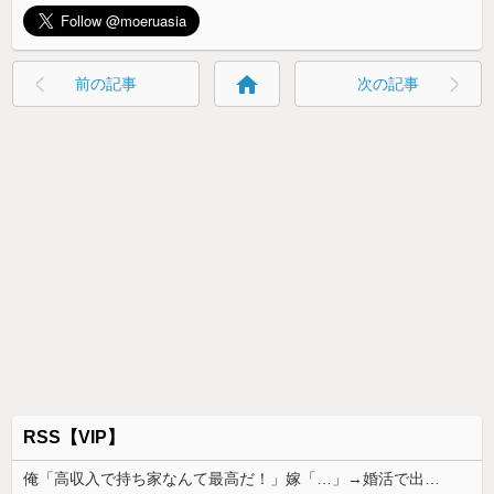
home
前の記事
次の記事
RSS【VIP】
俺「高収入で持ち家なんて最高だ！」嫁「…」→婚活で出会った理想の相手と結婚した後、思わぬ現実を知り…