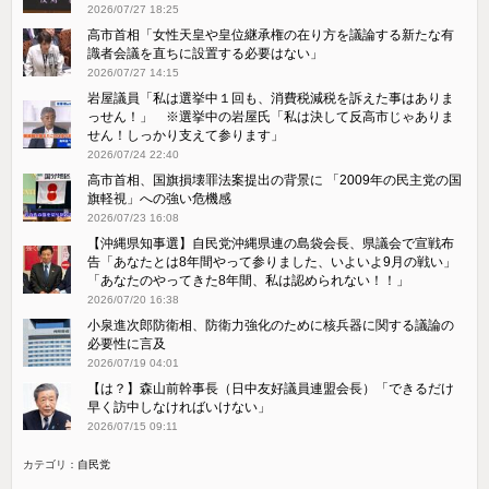
2026/07/27 18:25
高市首相「女性天皇や皇位継承権の在り方を議論する新たな有
識者会議を直ちに設置する必要はない」
2026/07/27 14:15
岩屋議員「私は選挙中１回も、消費税減税を訴えた事はありま
っせん！」 ※選挙中の岩屋氏「私は決して反高市じゃありま
せん！しっかり支えて参ります」
2026/07/24 22:40
高市首相、国旗損壊罪法案提出の背景に 「2009年の民主党の国
旗軽視」への強い危機感
2026/07/23 16:08
【沖縄県知事選】自民党沖縄県連の島袋会長、県議会で宣戦布
告「あなたとは8年間やって参りました、いよいよ9月の戦い」
「あなたのやってきた8年間、私は認められない！！」
2026/07/20 16:38
小泉進次郎防衛相、防衛力強化のために核兵器に関する議論の
必要性に言及
2026/07/19 04:01
【は？】森山前幹事長（日中友好議員連盟会長）「できるだけ
早く訪中しなければいけない」
2026/07/15 09:11
カテゴリ：
自民党