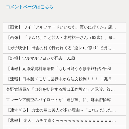
コメントページはこちら
【画像】 ワイ「アルファードいいなあ。買いに行くか」店員「ほいっ見積もりな！」ワイ「金額おかしくね？」←お前らもそう思うよな？？？？？
【画像】 「キム兄」こと芸人・木村祐一さん（63歳）、最新の松本人志さんとのツーショットが完全に別人だとネット騒然！ 「マジで誰かわからん」...
【ガチ映像】 田舎の村で行われてる ”逆レ●プ祭り” で男に跨って無理矢理チ●コを挿入する女の動画がエ□すぎる…
【訃報】ツルマルツヨシが死去 31歳
【速報】元原爆資料館館長「もし可能なら修学旅行や平和学習の小学生に炎天下で腐敗した遺体の臭いを再現し嗅がせたい」
【速報】日本製メモリに世界中から注文殺到！！！ １兆５０００億円で工場増築へ
某野党議員が「自分を批判する垢は工作垢だ」と示唆、複数の一般人アカウントを晒し上げにしてしまい……
マレーシア航空のパイロットが「運び屋」に、麻薬密輸容疑で拘束…最高刑は死刑！
【凄すぎる】 力士の嫁に美人が多い理由→「これ」だったｗｗｗｗｗｗｗ
【悲報】 楽天、ガチで逝くｗｗｗｗｗｗｗｗｗｗｗｗｗｗｗｗｗｗｗｗ