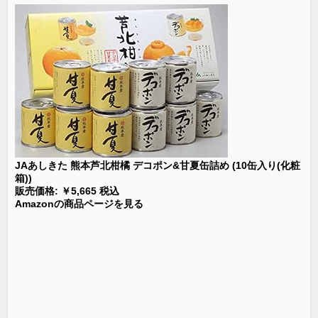
JAあしきた 熊本芦北柑橘 デコポン&甘夏缶詰め (10缶入り(化粧
箱))
販売価格: ￥5,665 税込
Amazonの商品ページを見る