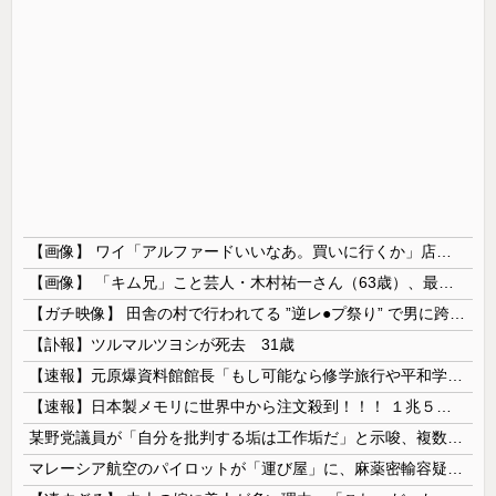
【画像】 ワイ「アルファードいいなあ。買いに行くか」店員「ほいっ見積もりな！」ワイ「金額おかしくね？」←お前らもそう思うよな？？？？？
【画像】 「キム兄」こと芸人・木村祐一さん（63歳）、最新の松本人志さんとのツーショットが完全に別人だとネット騒然！ 「マジで誰かわからん」...
【ガチ映像】 田舎の村で行われてる ”逆レ●プ祭り” で男に跨って無理矢理チ●コを挿入する女の動画がエ□すぎる…
【訃報】ツルマルツヨシが死去 31歳
【速報】元原爆資料館館長「もし可能なら修学旅行や平和学習の小学生に炎天下で腐敗した遺体の臭いを再現し嗅がせたい」
【速報】日本製メモリに世界中から注文殺到！！！ １兆５０００億円で工場増築へ
某野党議員が「自分を批判する垢は工作垢だ」と示唆、複数の一般人アカウントを晒し上げにしてしまい……
マレーシア航空のパイロットが「運び屋」に、麻薬密輸容疑で拘束…最高刑は死刑！