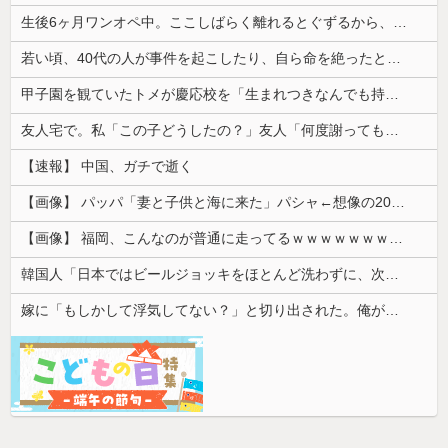
生後6ヶ月ワンオペ中。ここしばらく離れるとぐずるから、自分のご飯が作れず...
若い頃、40代の人が事件を起こしたり、自ら命を絶ったと聞くたびに「親世代にもなって何してんだ」と思ってた
甲子園を観ていたトメが慶応校を「生まれつきなんでも持ってて狡い、勝ち星は田舎の貧乏人に譲れ」と罵倒した
友人宅で。私「この子どうしたの？」友人「何度謝っても許してくれないの…」→猫が激しく怒り続ける理由を聞いて驚き…
【速報】 中国、ガチで逝く
【画像】 パッパ「妻と子供と海に来た」パシャ←想像の200倍は神々しくて草
【画像】 福岡、こんなのが普通に走ってるｗｗｗｗｗｗｗｗｗｗｗｗｗｗｗｗｗｗｗｗｗｗｗｗｗｗｗｗｗｗｗｗｗｗｗｗｗｗｗｗ
韓国人「日本ではビールジョッキをほとんど洗わずに、次の客に出すんだ！ これが証拠の映像だ!!」……あー、なるほどですねー。韓国には「アレ」がな...
嫁に「もしかして浮気してない？」と切り出された。俺が「おまえと違って浮気なんかするほど今の生活に不満なんてないし。」と言った途端に嫁が泣...