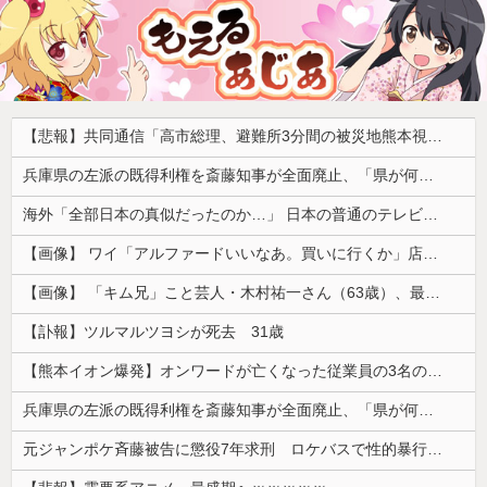
【悲報】共同通信「高市総理、避難所3分間の被災地熊本視察動画に批判！」 → 内閣報道官「避難所視察は51分間！大変な状況の中で、1時間近く受け入れていただき、感謝！」
兵庫県の左派の既得利権を斎藤知事が全面廃止、「県が何をするねん？」と存在意義そのものが不明で……
海外「全部日本の真似だったのか…」 日本の普通のテレビ番組が最新SNSの数十年先を行っていたと話題に
【画像】 ワイ「アルファードいいなあ。買いに行くか」店員「ほいっ見積もりな！」ワイ「金額おかしくね？」←お前らもそう思うよな？？？？？
【画像】 「キム兄」こと芸人・木村祐一さん（63歳）、最新の松本人志さんとのツーショットが完全に別人だとネット騒然！ 「マジで誰かわからん」...
【訃報】ツルマルツヨシが死去 31歳
【熊本イオン爆発】オンワードが亡くなった従業員の3名の経緯を説明
兵庫県の左派の既得利権を斎藤知事が全面廃止、「県が何をするねん？」と存在意義そのものが不明で……
元ジャンポケ斉藤被告に懲役7年求刑 ロケバスで性的暴行の罪