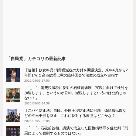
「自民党」カテゴリの最新記事
【速報】飲食料品 消費税減税の方針を閣議決定、来年4月から2
年間1％に 高市総理は秋の臨時国会で法案の成立を目指す
2026/08/05 17:50
（ ´_ゝ`）消費税減税に反対の石破前総理「実現に向けて検討を
加速します、というのが公約。減税しますというのは公約じゃ
ない！」
2026/08/05 14:59
【スパイ防止法】自民、外国干渉防止法に刑罰 偽情報拡散な
どの不当干渉を防止 これに反対する政党はどこかな？
2026/07/27 22:05
（ ´_ゝ`）石破前首相、講演で成立した国旗損壊罪を猛批判「刑
罰によって強制するものではない」