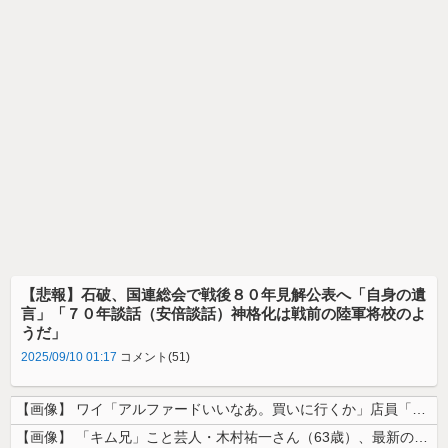
【悲報】石破、国連総会で戦後８０年見解公表へ「自身の遺
言」「７０年談話（安倍談話）神格化は戦前の陸軍将校のよ
うだ」
2025/09/10 01:17
コメント(51)
【画像】 ワイ「アルファードいいなあ。買いに行くか」店員「ほいっ見積も...
【画像】 「キム兄」こと芸人・木村祐一さん（63歳）、最新の松本人志さ...