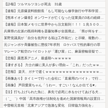
【訃報】ツルマルツヨシが死去 31歳
【速報】元原爆資料館館長「もし可能なら修学旅行や平和学習の小学生に炎天...
【熊本イオン爆発】オンワードが亡くなった従業員の3名の経緯を説明
【速報】日本製メモリに世界中から注文殺到！！！ １兆５０００億円で工場...
兵庫県の左派の既得利権を斎藤知事が全面廃止、「県が何をするねん？」と存...
某野党議員が「自分を批判する垢は工作垢だ」と示唆、複数の一般人アカウン...
元ジャンポケ斉藤被告に懲役7年求刑 ロケバスで性的暴行の罪
マレーシア航空のパイロットが「運び屋」に、麻薬密輸容疑で拘束…最高刑は...
【悲報】露悪系アニメ、最盛期へｗｗｗｗｗ
【凄すぎる】 力士の嫁に美人が多い理由→「これ」だったｗｗｗｗｗｗｗ
【悲報】 楽天、ガチで逝くｗｗｗｗｗｗｗｗｗｗｗｗｗｗｗｗｗｗｗｗ
【画像あり】タイミーで行った会社に「直雇用のバイト」で行った結果ｗｗｗ...
【画像】 芦田愛菜ちゃん「うわー、すごい！なんか出てる♥」
【泣】打ち上げられた魚に、鼻先で必死に水をかけてあげる犬が話題
（ ´_ゝ`）中国「高市政権が法制化を進めた国家情報局の設置日が7月3...
中曽根元首相「北東アジアで急激な変化 日韓協力強化を」