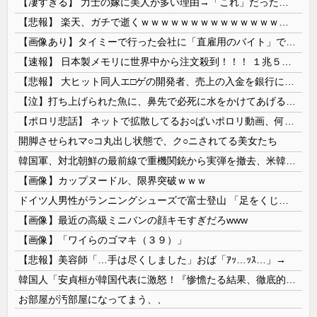
【凄すぎる】 力士の嫁に美人が多い理由→「これ」だったｗｗｗｗｗｗｗ
【悲報】 楽天、ガチで逝くｗｗｗｗｗｗｗｗｗｗｗｗｗｗｗｗｗｗｗｗ
【画像あり】タイミーで行った会社に「直雇用のバイト」で行った結果ｗｗｗｗｗ
【速報】 日本製メモリに世界中から注文殺到！！！ １兆５０００億円で工場増築へ
【悲報】 大ヒット同人エ□ゲの開発者、売上の入金を銀行に拒否され受け取れず、多額の納税義務だけが残る
【泣】打ち上げられた魚に、鼻先で必死に水をかけてあげる犬が話題
【ポロリ悲話】 ネットで拡散してるお○ぱいポロリ動画、何故か叩かれる・・・
開脚させられマ○コ丸出し状態で、ク○ニされてる美女たち
韓国軍、対北朝鮮の最前線で重機関銃から実弾を撤去、米韓合同演習では米軍の無人機を「北朝鮮の侵入だ！」と迎撃一歩手前まで……ゆるんでるなぁ
【画像】カップヌードル、限界突破ｗｗｗ
ドイツ人男性がランニングシューズで富士登山 「足をくじいて動けない」
【画像】最近の高級ミニバンの顔キモすぎだろwww
【画像】「ワイらのゴマキ（３９）」
【悲報】美容師「…手は尽くしました」おば「ｱｯ…ｯｽ…」→
韓国人「安貞桓が韓国代表に激怒！『惨憺たる結果、徹底的な刷新が必要だ』と監督や協会を痛烈批判」
お部屋が汚部屋になってまう、、