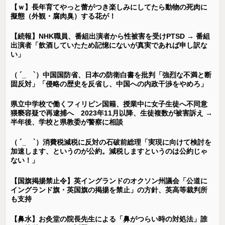
【ｗ】長年育てやっと蕾がつき楽しみにしてたら動物の死肉に
擬態（外観・腐肉臭）する花が！
【続報】NHK職員、番組出演者から性被害を受けPTSD → 番組
出演者「飲酒していたため記憶にないが真実であれば申し訳な
い」
（ ´_ゝ`）中国国防省、日本の防衛白書を批判「強烈な不満と断
固反対」「侵略の歴史を反省し、中国への内政干渉をやめろ」
県立中学校で働くフィリピン国籍、授業中に女子生徒へ不同意
猥褻容疑で再逮捕へ 2023年11月以降、生徒複数が被害訴え →
半年後、学校と県教委が警察に相談
（ ´_ゝ`）消費税減税に反対の石破前総理「実現に向けて検討を
加速します、というのが公約。減税しますというのは公約じゃ
ない！」
【国旗掲揚禁止令】英イングランドのオクソン州議会「公道に
イングランド旗・英国旗の掲揚を禁止」の方針、英高等裁判所
も支持
【鼻水】お灸堂の院長先生による「鼻がつらい時の対処法」誰