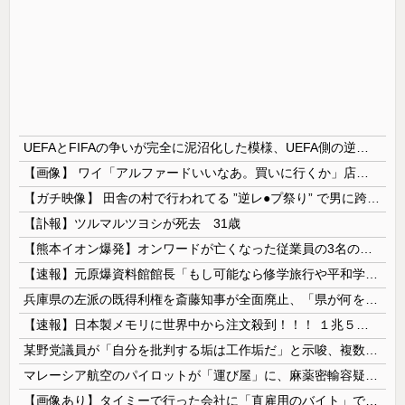
UEFAとFIFAの争いが完全に泥沼化した模様、UEFA側の逆転敗北すらあり得るような情勢に……
【画像】 ワイ「アルファードいいなあ。買いに行くか」店員「ほいっ見積もりな！」ワイ「金額おかしくね？」←お前らもそう思うよな？？？？？
【ガチ映像】 田舎の村で行われてる ”逆レ●プ祭り” で男に跨って無理矢理チ●コを挿入する女の動画がエ□すぎる…
【訃報】ツルマルツヨシが死去 31歳
【熊本イオン爆発】オンワードが亡くなった従業員の3名の経緯を説明
【速報】元原爆資料館館長「もし可能なら修学旅行や平和学習の小学生に炎天下で腐敗した遺体の臭いを再現し嗅がせたい」
兵庫県の左派の既得利権を斎藤知事が全面廃止、「県が何をするねん？」と存在意義そのものが不明で……
【速報】日本製メモリに世界中から注文殺到！！！ １兆５０００億円で工場増築へ
某野党議員が「自分を批判する垢は工作垢だ」と示唆、複数の一般人アカウントを晒し上げにしてしまい……
マレーシア航空のパイロットが「運び屋」に、麻薬密輸容疑で拘束…最高刑は死刑！
【画像あり】タイミーで行った会社に「直雇用のバイト」で行った結果ｗｗｗｗｗ