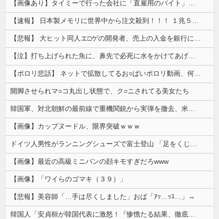
【画像あり】タイミーで行った会社に「直雇用のバイト」で行った結果ｗｗｗｗｗ
【速報】 日本製メモリに世界中から注文殺到！！！ １兆５０００億円で工場増築へ
【悲報】 大ヒット同人エ□ゲの開発者、売上の入金を銀行に拒否され受け取れず、多額の納税義務だけが残る
【泣】打ち上げられた魚に、鼻先で必死に水をかけてあげる犬が話題
【ポロリ悲話】 ネットで拡散してるお○ぱいポロリ動画、何故か叩かれる・・・
開脚させられマ○コ丸出し状態で、ク○ニされてる美女たち
韓国軍、対北朝鮮の最前線で重機関銃から実弾を撤去、米韓合同演習では米軍の無人機を「北朝鮮の侵入だ！」と迎撃一歩手前まで……ゆるんでるなぁ
【画像】カップヌードル、限界突破ｗｗｗ
ドイツ人男性がランニングシューズで富士登山 「足をくじいて動けない」
【画像】最近の高級ミニバンの顔キモすぎだろwww
【画像】「ワイらのゴマキ（３９）」
【悲報】美容師「…手は尽くしました」おば「ｱｯ…ｯｽ…」→
韓国人「安貞桓が韓国代表に激怒！『惨憺たる結果、徹底的な刷新が必要だ』と監督や協会を痛烈批判」