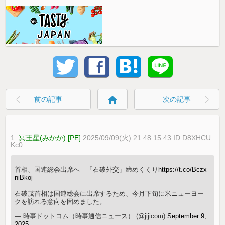
home
前の記事
次の記事
1:
冥王星(みかか) [PE]
2025/09/09(火) 21:48:15.43 ID:D8XHCU
Kc0
首相、国連総会出席へ 「石破外交」締めくくり
https://t.co/Bczx
niBkoj
石破茂首相は国連総会に出席するため、今月下旬に米ニューヨー
クを訪れる意向を固めました。
— 時事ドットコム（時事通信ニュース） (@jijicom)
September 9,
2025