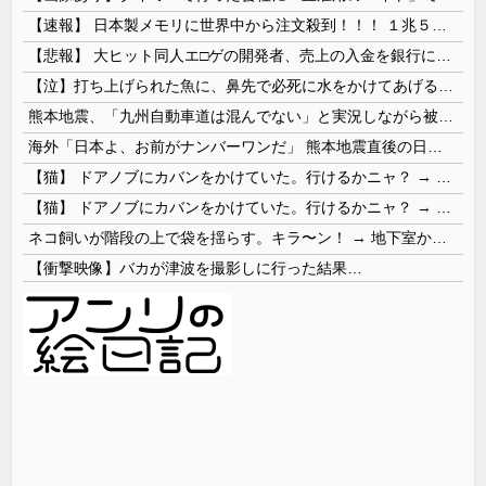
【速報】 日本製メモリに世界中から注文殺到！！！ １兆５０００億円で工場増築へ
【悲報】 大ヒット同人エ□ゲの開発者、売上の入金を銀行に拒否され受け取れず、多額の納税義務だけが残る
【泣】打ち上げられた魚に、鼻先で必死に水をかけてあげる犬が話題
熊本地震、「九州自動車道は混んでない」と実況しながら被災地へ向かう有名アナなどに批判殺到 全国紙記者「最新の状況をいち早く伝えることは報道機関としての責務」「情報を取り上げることには大きな意義がある」
海外「日本よ、お前がナンバーワンだ」 熊本地震直後の日本の対応のスピードに世界が衝撃
【猫】 ドアノブにカバンをかけていた。行けるかニャ？ → 猫はこうなります…
【猫】 ドアノブにカバンをかけていた。行けるかニャ？ → 猫はこうなります…
ネコ飼いが階段の上で袋を揺らす。キラ〜ン！ → 地下室からヤツが現れる…
【衝撃映像】バカが津波を撮影しに行った結果…