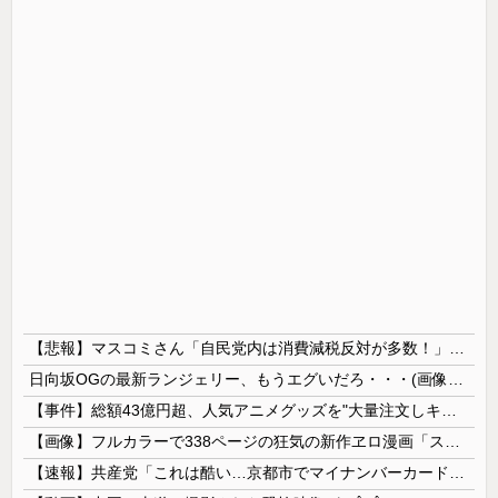
【悲報】マスコミさん「自民党内は消費減税反対が多数！」 → 自民党議員の内部暴露で嘘が完全発覚 → ｗｗｗｗｗｗｗｗｗｗｗｗｗｗ
日向坂OGの最新ランジェリー、もうエグいだろ・・・(画像どーん)
【事件】総額43億円超、人気アニメグッズを"大量注文しキャンセル"女逮捕…ネット「オンラインショップを売り切れ状態にして商品相場を操作してたので...
【画像】フルカラーで338ページの狂気の新作ヱロ漫画「スパ・カイラクーア4」発売から2週間で7万部売れるｗｗｗｗｗ
【速報】共産党「これは酷い…京都市でマイナンバーカードを持たない29万人がポイント給付事業から排除された」