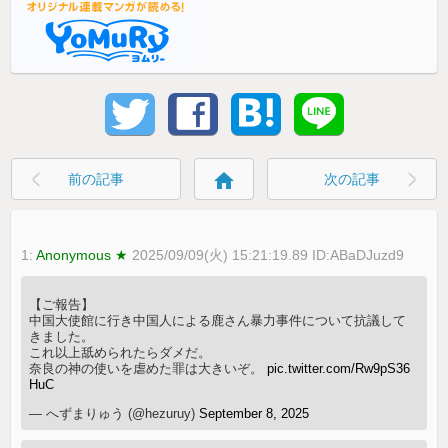
home
前の記事
次の記事
1:
Anonymous ★
2025/09/09(火) 15:21:19.89 ID:ABaDJuzd9
【ご報告】
中国大使館に行き中国人による鹿さん暴力事件について抗議して
きました。
これ以上舐められたらダメだ。
奈良の神の使いを虐めた罪は大きいぞ。
pic.twitter.com/Rw9pS36
HuC
— へずまりゅう (@hezuruy)
September 8, 2025