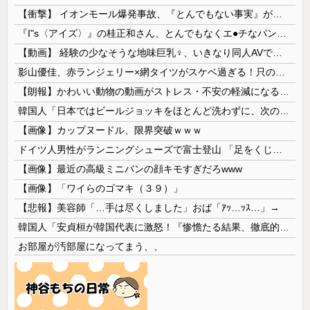
【衝撃】 イオンモール爆発事故、『とんでもない事実』が判明してしまう・・・・・・
『I"s〈アイズ〉』の桂正和さん、とんでもなくエ●チなパンツを描く。これもう芸術だろ
【動画】 経験の少なそうな地味巨乳♀、いきなり同人AVで生挿入セッ○スしてしまう。 日本終わりすぎだろ・・・
影山優佳、赤ランジェリー×網タイツがスケベ過ぎる！只の痴女だろ・・・
【朗報】かわいい動物の動画がストレス・不安の軽減になる可能性。英大学の研究で実証
韓国人「日本ではビールジョッキをほとんど洗わずに、次の客に出すんだ！ これが証拠の映像だ!!」……あー、なるほどですねー。韓国には「アレ」がないんだ？
【画像】カップヌードル、限界突破ｗｗｗ
ドイツ人男性がランニングシューズで富士登山 「足をくじいて動けない」
【画像】最近の高級ミニバンの顔キモすぎだろwww
【画像】「ワイらのゴマキ（３９）」
【悲報】美容師「…手は尽くしました」おば「ｱｯ…ｯｽ…」→
韓国人「安貞桓が韓国代表に激怒！『惨憺たる結果、徹底的な刷新が必要だ』と監督や協会を痛烈批判」
お部屋が汚部屋になってまう、、