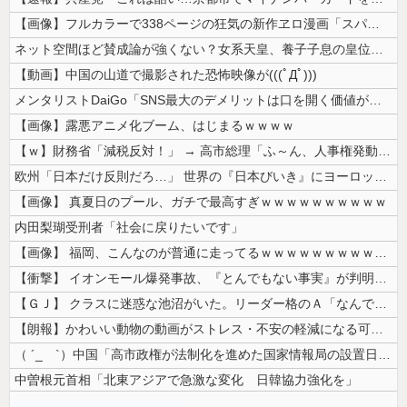
【画像】フルカラーで338ページの狂気の新作ヱロ漫画「スパ・カイラクー...
ネット空間ほど賛成論が強くない？女系天皇、養子子息の皇位継承など…皇室...
【動画】中国の山道で撮影された恐怖映像が(((ﾟДﾟ)))
メンタリストDaiGo「SNS最大のデメリットは口を開く価値がない奴が...
【画像】露悪アニメ化ブーム、はじまるｗｗｗｗ
【ｗ】財務省「減税反対！」 → 高市総理「ふ～ん、人事権発動ね？」 →...
欧州「日本だけ反則だろ…」 世界の『日本びいき』にヨーロッパ全土から不...
【画像】 真夏日のプール、ガチで最高すぎｗｗｗｗｗｗｗｗｗｗ
内田梨瑚受刑者「社会に戻りたいです」
【画像】 福岡、こんなのが普通に走ってるｗｗｗｗｗｗｗｗｗｗｗｗｗｗｗ...
【衝撃】 イオンモール爆発事故、『とんでもない事実』が判明してしまう・...
【ＧＪ】 クラスに迷惑な池沼がいた。リーダー格のＡ「なんで支援学級に入...
【朗報】かわいい動物の動画がストレス・不安の軽減になる可能性。英大学の...
（ ´_ゝ`）中国「高市政権が法制化を進めた国家情報局の設置日が7月3...
中曽根元首相「北東アジアで急激な変化 日韓協力強化を」