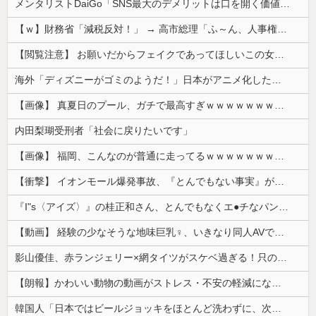
メンタリストDaiGo「SNS最大のデメリットは口を開く価値がない奴が発信できるようになったこと」
【ｗ】財務省「減税反対！」 → 高市総理「ふ～ん、人事権発動ね？」 → 結果 ｗｗｗｗｗｗｗｗｗｗ
【閲覧注意】 お願いだからフェイクであってほしいこの女児の動画、本物だった…
海外「ディズニーがゴミのようだ！」日本がアニメ化した米人気SF作品に絶賛の声が殺到中
【画像】 真夏日のプール、ガチで最高すぎｗｗｗｗｗｗｗｗｗｗ
内田梨瑚受刑者「社会に戻りたいです」
【画像】 福岡、こんなのが普通に走ってるｗｗｗｗｗｗｗｗｗｗｗｗｗｗｗｗ
【衝撃】 イオンモール爆発事故、『とんでもない事実』が判明してしまう・・・・・・
『I"s〈アイズ〉』の桂正和さん、とんでもなくエ●チなパンツを描く。これもう芸術だろ
【動画】 経験の少なそうな地味巨乳♀、いきなり同人AVで生挿入セッ○スしてしまう。 日本終わりすぎだろ・・・
影山優佳、赤ランジェリー×網タイツがスケベ過ぎる！只の痴女だろ・・・
【朗報】かわいい動物の動画がストレス・不安の軽減になる可能性。英大学の研究で実証
韓国人「日本ではビールジョッキをほとんど洗わずに、次の客に出すんだ！ これが証拠の映像だ!!」……あー、なるほどですねー。韓国には「アレ」がないんだ？