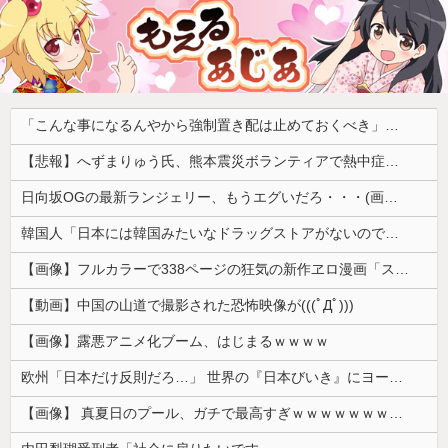
「こんな事になるんやから強制置き配は止めておくべき」とユーザーがドン引き、UberEatsが導入した強制置き配が起こしたのは……
【悲報】へずまりゅう氏、熊本震災ボランティアで熱中症疑い「水風呂に入っても体内が熱く感じる…」 → 野口健さん「休養日を設けた方がいい！」
日向坂OGの最新ランジェリー、もうエグいだろ・・・(画像どーん)
韓国人「日本には韓国みたいなドラッグストアがないので韓国が羨ましくて羨ましくて仕方がないんだそうです」
【画像】フルカラーで338ページの狂気の新作ヱロ漫画「スパ・カイラクーア4」発売から2週間で7万部売れるｗｗｗｗｗ
【動画】中国の山道で撮影された恐怖映像が(((ﾟДﾟ)))
【画像】露悪アニメ化ブーム、はじまるｗｗｗｗ
欧州「日本だけ反則だろ…」 世界の『日本びいき』にヨーロッパ全土から不満の声
【画像】 真夏日のプール、ガチで最高すぎｗｗｗｗｗｗｗｗｗｗ