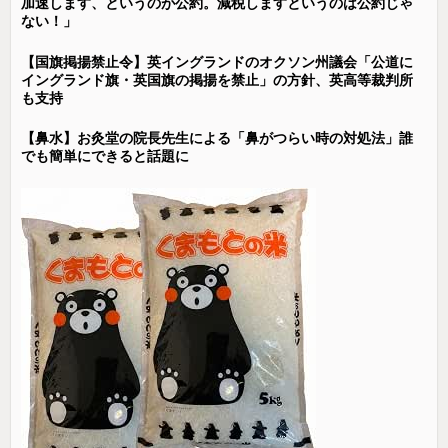
加速します、というのが公約。減税しますというのは公約じゃ
ない！」
【国旗掲揚禁止令】英イングランドのオクソン州議会「公道に
イングランド旗・英国旗の掲揚を禁止」の方針、英高等裁判所
も支持
【鼻水】お灸堂の院長先生による「鼻がつらい時の対処法」誰
でも簡単にできると話題に