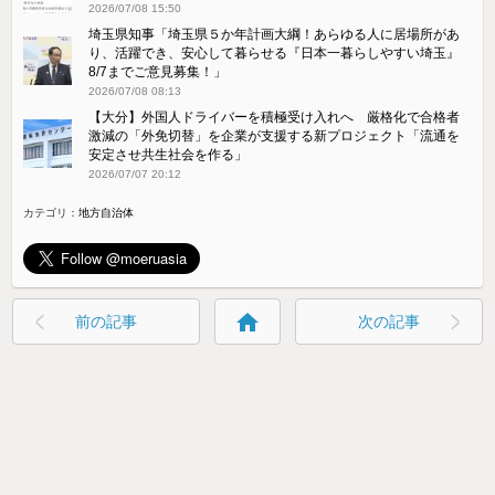
2026/07/08 15:50
埼玉県知事「埼玉県５か年計画大綱！あらゆる人に居場所があ
り、活躍でき、安心して暮らせる『日本一暮らしやすい埼玉』
8/7までご意見募集！」
2026/07/08 08:13
【大分】外国人ドライバーを積極受け入れへ 厳格化で合格者
激減の「外免切替」を企業が支援する新プロジェクト「流通を
安定させ共生社会を作る」
2026/07/07 20:12
カテゴリ：
地方自治体
home
前の記事
次の記事