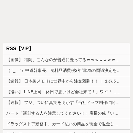
RSS【VIP】
【画像】 福岡、こんなのが普通に走ってるｗｗｗｗｗｗｗｗｗｗｗｗｗｗｗｗｗｗｗｗｗｗｗｗｗｗｗｗｗｗｗｗｗｗｗｗｗｗｗｗ
（ ´_ゝ`）中道幹事長、食料品消費税2年間1%の閣議決定を批判 → 記者「中道改革連合は食料品消費税ゼロを公約に掲げていたが？」→ 階猛氏「
【速報】 日本製メモリに世界中から注文殺到！！！ １兆５０００億円で工場増築へ
【凄い】 LINE上司「休日で悪いけど会社来て！」ワイ「…無視」上司「マジでヤバいから！」←その結果ｗｗｗｗｗ
【速報】 フジ、ついに真実を明かす「当社ドラマ制作に関するご説明」5chの目は厳しいぞ
パート「遅刻する人を注意してください！」店長の俺「いや、事情があって…」→周囲との温度差に困惑して…
ドラッグストア勤務中。カード払いの商品を現金で返金してほしいと言い張る女性客。断っても引き下がらず、その後まさかの展開に…