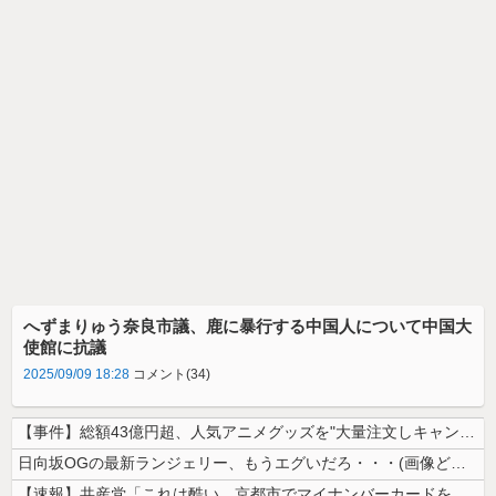
へずまりゅう奈良市議、鹿に暴行する中国人について中国大
使館に抗議
2025/09/09 18:28
コメント(34)
【事件】総額43億円超、人気アニメグッズを"大量注文しキャンセル"女逮...
日向坂OGの最新ランジェリー、もうエグいだろ・・・(画像どーん)
【速報】共産党「これは酷い…京都市でマイナンバーカードを持たない29万...