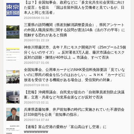
【は？】全国知事会、政府などに「多文化共生社会実現に向け
た提言」を提出 「国は在留外国人を労働者と見ているが、日
本人と同じ生活者」
2026/08/06 01:34
三重県の諮問機関（県差別解消調整委員会）、県民アンケート
の外国人職員採用に関する設問が憲法14条（法の下の平等）に
抵触する恐れがあると指摘
2026/07/31 22:19
神奈川県藤沢市、去年７月にモスク開発許可（25mプール2.5個
分くらいのサイズ） → 反対署名3万人超、藤沢市議会にモスク
反対の請願・陳情が40件以上 → 市議会、すべて否決
2026/07/27 01:06
全国知事会、公用車カーナビのNHK受信料免除要請「見ていな
いのに県民の税金を払うのはおかしい」→ ＮＨＫ「カーナビに
放送を受信できる機能がある場合は、受信契約の対象」
2026/07/19 08:01
【悲報】沖縄県議会、自民党が提出の「自衛隊員差別防止決議
案」立憲・共産など与党系会派などが反対で否決
2026/07/15 02:11
兵庫県斎藤知事、井戸前知事の時代に実施されていた不適切会
計338億円を公表「前知事の指示」
2026/07/14 07:44
【速報】富山空港の愛称が「富山高山すし空港」に
wwwwwwwww