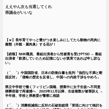
ええやん次も当選してくれ
県議会がいいな
【ｗ】長年育てやっと蕾がつき楽しみにしてたら動物の死肉に
擬態（外観・腐肉臭）する花が！
【続報】NHK職員、番組出演者から性被害を受けPTSD → 番組
出演者「飲酒していたため記憶にないが真実であれば申し訳な
い」
（ ´_ゝ`）中国国防省、日本の防衛白書を批判「強烈な不満と断
固反対」「侵略の歴史を反省し、中国への内政干渉をやめろ」
県立中学校で働くフィリピン国籍、授業中に女子生徒へ不同意
猥褻容疑で再逮捕へ 2023年11月以降、生徒複数が被害訴え →
半年後、学校と県教委が警察に相談
（ ´_ゝ`）消費税減税に反対の石破前総理「実現に向けて検討を