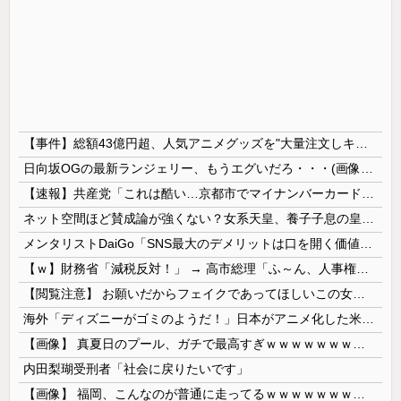
【事件】総額43億円超、人気アニメグッズを"大量注文しキャンセル"女逮捕…ネット「オンラインショップを売り切れ状態にして商品相場を操作してたので...
日向坂OGの最新ランジェリー、もうエグいだろ・・・(画像どーん)
【速報】共産党「これは酷い…京都市でマイナンバーカードを持たない29万人がポイント給付事業から排除された」
ネット空間ほど賛成論が強くない？女系天皇、養子子息の皇位継承など…皇室のあり方に関する意識調査で見えた意外な結果とは
メンタリストDaiGo「SNS最大のデメリットは口を開く価値がない奴が発信できるようになったこと」
【ｗ】財務省「減税反対！」 → 高市総理「ふ～ん、人事権発動ね？」 → 結果 ｗｗｗｗｗｗｗｗｗｗ
【閲覧注意】 お願いだからフェイクであってほしいこの女児の動画、本物だった…
海外「ディズニーがゴミのようだ！」日本がアニメ化した米人気SF作品に絶賛の声が殺到中
【画像】 真夏日のプール、ガチで最高すぎｗｗｗｗｗｗｗｗｗｗ
内田梨瑚受刑者「社会に戻りたいです」
【画像】 福岡、こんなのが普通に走ってるｗｗｗｗｗｗｗｗｗｗｗｗｗｗｗｗ