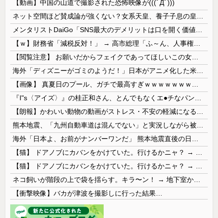
【動画】中国の山道で撮影された恐怖映像が(((ﾟДﾟ)))
ネット空間ほど賛成論が強くない？女系天皇、養子子息の皇位継承など…皇室のあり方に関する意識調査で見えた意外な結果とは
メンタリストDaiGo「SNS最大のデメリットは口を開く価値がない奴が発信できるようになったこと」
【ｗ】財務省「減税反対！」 → 高市総理「ふ～ん、人事権発動ね？」 → 結果 ｗｗｗｗｗｗｗｗｗｗ
【閲覧注意】 お願いだからフェイクであってほしいこの女児の動画、本物だった…
海外「ディズニーがゴミのようだ！」日本がアニメ化した米人気SF作品に絶賛の声が殺到中
【画像】 真夏日のプール、ガチで最高すぎｗｗｗｗｗｗｗｗｗｗ
『I"s〈アイズ〉』の桂正和さん、とんでもなくエ●チなパンツを描く。これもう芸術だろ
【朗報】かわいい動物の動画がストレス・不安の軽減になる可能性。英大学の研究で実証
熊本地震、「九州自動車道は混んでない」と実況しながら被災地へ向かう有名アナなどに批判殺到 全国紙記者「最新の状況をいち早く伝えることは報道機関としての責務」「情報を取り上げることには大きな意義がある」
海外「日本よ、お前がナンバーワンだ」 熊本地震直後の日本の対応のスピードに世界が衝撃
【猫】 ドアノブにカバンをかけていた。行けるかニャ？ → 猫はこうなります…
【猫】 ドアノブにカバンをかけていた。行けるかニャ？ → 猫はこうなります…
ネコ飼いが階段の上で袋を揺らす。キラ〜ン！ → 地下室からヤツが現れる…
【衝撃映像】バカが津波を撮影しに行った結果…