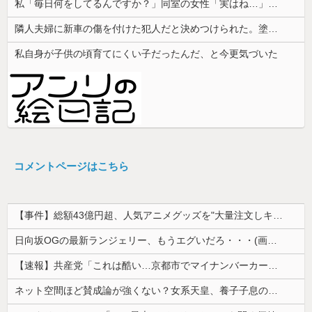
私「毎日何をしてるんですか？」同室の女性「実はね…」→カーテン越しに聞こえていた声の正体が意外すぎて…
隣人夫婦に新車の傷を付けた犯人だと決めつけられた。塗装関係の仕事をする旦那が水とタオルで擦ると…
私自身が子供の頃育てにくい子だったんだ、と今更気づいた
コメントページはこちら
【事件】総額43億円超、人気アニメグッズを"大量注文しキャンセル"女逮捕…ネット「オンラインショップを売り切れ状態にして商品相場を操作してたので...
日向坂OGの最新ランジェリー、もうエグいだろ・・・(画像どーん)
【速報】共産党「これは酷い…京都市でマイナンバーカードを持たない29万人がポイント給付事業から排除された」
ネット空間ほど賛成論が強くない？女系天皇、養子子息の皇位継承など…皇室のあり方に関する意識調査で見えた意外な結果とは