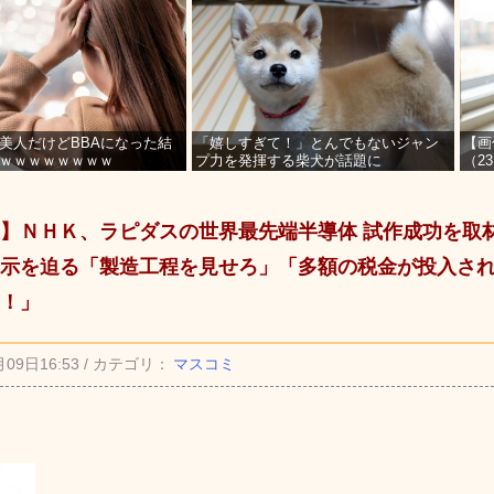
美人だけどBBAになった結
「嬉しすぎて！」とんでもないジャン
【画
ｗｗｗｗｗｗｗｗ
プ力を発揮する柴犬が話題に
（2
を募
】ＮＨＫ、ラピダスの世界最先端半導体 試作成功を取
示を迫る「製造工程を見せろ」「多額の税金が投入さ
！」
月09日16:53 / カテゴリ：
マスコミ