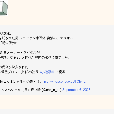
や放送】
を託された男 ～ニッポン半導体 復活のシナリオ～
夜9時～[総合]
新興メーカー・ラピダスが
先端となる2ナノ世代半導体の試作に成功した。
の税金が投入された
体量産プロジェクト”の社長
#小池淳義
に密着。
立国ニッポン再生への道とは。
pic.twitter.com/gwJUTOb4iE
ＨＫスペシャル（日）夜９時 (@nhk_n_sp)
September 6, 2025