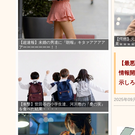
【愕然】元
【超速報】未婚の男達に『朗報』キタァアアアア
果ｗｗｗｗ
アーーーーーーー！！
【最悪
情報開
示しろ
2025年09
【衝撃】世田谷の小学生達、河川敷の『桑の実』
を食べた結果・・・・