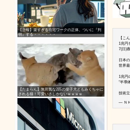
【悲報】楽すぎる在宅ワークの正体、ついに『判
明』する・・・・・・
【こん
1兆円
7(日)
日本の
世界最
1兆円
“半導
【たまらん】無邪気な2匹の柴子犬ともみくちゃに
技術
される猫！可愛いさしかないｗｗｗｗ
— Ｎ