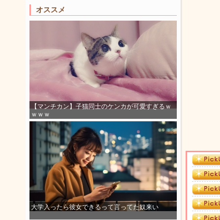
オススメ
【マンチカン】子猫同士のケンカが可愛すぎるｗ
ｗｗｗ
大学入ったら彼女できるって言ってた奴来い