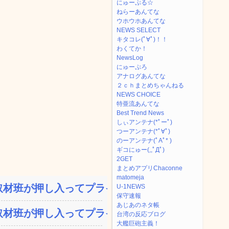
にゅーぷる☆
ねらーあんてな
ウホウホあんてな
NEWS SELECT
キタコレ(ﾟ∀ﾟ)！！
わくてか！
NewsLog
にゅーぷろ
アナログあんてな
２ｃｈまとめちゃんねる
NEWS CHOICE
特亜流あんてな
Best Trend News
しぃアンテナ(*ﾟーﾟ)
つーアンテナ(*ﾟ∀ﾟ)
のーアンテナ(ﾟAﾟ* )
ギコにゅー(,,ﾟДﾟ)
2GET
まとめアプリChaconne
matomeja
材班が押し入ってプライ...
U-1NEWS
保守速報
あじあのネタ帳
材班が押し入ってプライ...
台湾の反応ブログ
大艦巨砲主義！