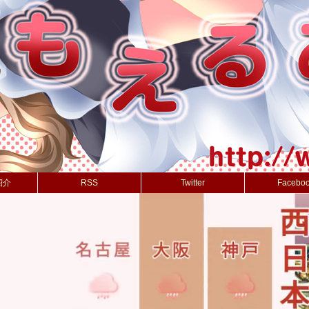
紹介
RSS
Twitter
Facebo