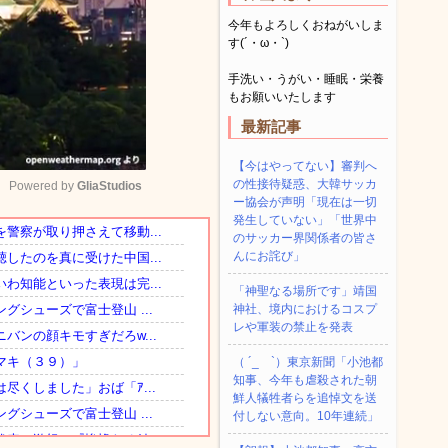
今年もよろしくおねがいしま
す(´・ω・`)
手洗い・うがい・睡眠・栄養
もお願いいたします
最新記事
【今はやってない】審判へ
の性接待疑惑、大韓サッカ
Powered by 
GliaStudios
ー協会が声明「現在は一切
発生していない」「世界中
のサッカー界関係者の皆さ
Mute
んにお詫び」
「神聖なる場所です」靖国
神社、境内におけるコスプ
レや軍装の禁止を発表
（ ´_ゝ`）東京新聞「小池都
知事、今年も虐殺された朝
鮮人犠牲者らを追悼文を送
付しない意向。10年連続」