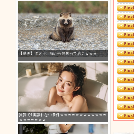
【動画】タヌキ、猫から餌奪って逃走ｗｗｗ
賃貸で1番譲れない条件ｗｗｗｗｗｗｗｗｗｗｗｗ
ｗｗｗｗｗｗｗ