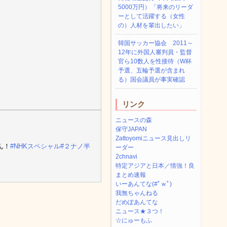
5000万円）「将来のリーダ
ーとして活躍する（女性
の）人材を輩出したい」
韓国サッカー協会 2011～
12年に外国人審判員・監督
官ら10数人を性接待（W杯
予選、五輪予選が含まれ
る）国会議員が事実確認
リンク
ニュースの森
保守JAPAN
Zattoyomiニュース見出しリ
ん！
#NHKスペシャル
#２ナノ半
ーダー
2chnavi
特定アジアと日本／情強！良
まとめ速報
いーあんてな(#ﾟｗﾟ)
我無ちゃんねる
だめぽあんてな
ニュース★３つ！
☆にゅーもふ