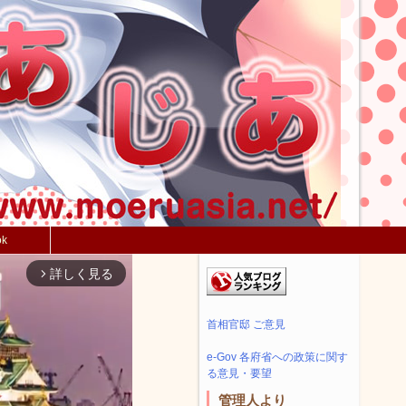
ok
詳しく見る
arrow_forward_ios
首相官邸 ご意見
e-Gov 各府省への政策に関す
る意見・要望
管理人より