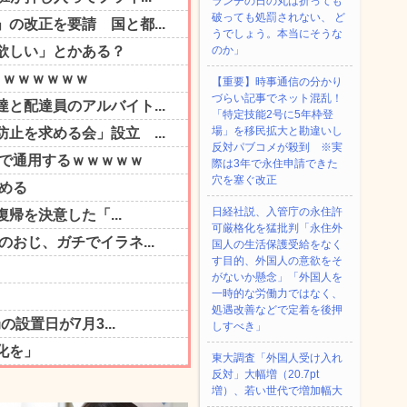
ランチの日の丸は折っても
破っても処罰されない、 ど
うでしょう。本当にそうな
のか」
【重要】時事通信の分かり
づらい記事でネット混乱！
「特定技能2号に5年枠登
場」を移民拡大と勘違いし
反対パブコメが殺到 ※実
際は3年で永住申請できた
穴を塞ぐ改正
日経社説、入管庁の永住許
可厳格化を猛批判「永住外
国人の生活保護受給をなく
す目的、外国人の意欲をそ
がないか懸念」「外国人を
一時的な労働力ではなく、
処遇改善などで定着を後押
しすべき」
東大調査「外国人受け入れ
反対」大幅増（20.7pt
増）、若い世代で増加幅大