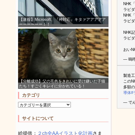
NHK
ラピダ
NHK
【速報】Microsoft、『神対応』キタァアアアアア
ラピダ
ーーーーーー！！
NHK
ラピダ
おいN
— 嗚
製造工
このN
【分離成功】父の毛色をきれいに受け継いだ子猫
たち！すごくキレイに分かれている！
多額の
導体
#
カテゴリ
— でんき
サイトについて
絵提供：
２ch全AAイラスト化計画
さま