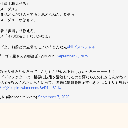
「生産工程見せろ」
ス「ダメ」
「血税どんだけ入ってると思とんねん、見せろ」
ス「ダメ…かなぁ？」
記者「歩留まり教えろ」
ス「その段階じゃないかなぁ」
HKよ、お前どの立場でモノいうとんねん
#NHKスペシャル
呼、ゴミ屋さん@穏健派 (@k6c6n)
September 7, 2025
程を見せろ見せろって、んなもん見せれるわけないやろーーーー！！
HKディレクターは、世界に技術を漏洩してるのと変わらんのわからんかね？
税金が投入されたからといって、国民に情報を開示すべきとは１ミリも思わ
ラピダス
pic.twitter.com/BcR1sc8Jd4
 (@kinoseiteikketo)
September 7, 2025