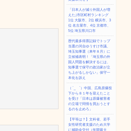
「日本人が減り外国人が増
えた｣市区町村ランキング
1位 大阪市、2位 横浜市、3
位 名古屋市、4位 京都市、
5位 埼玉県川口市
歴代最多得票記録でトップ
当選の河合ゆうすけ市議、
埼玉知事選（来年８月）に
立候補表明！「埼玉県の外
国人問題を解決するには、
知事選で保守の政治家が立
ち上がるしかない」保守一
本化を訴え
（ ´_ゝ`）中国、広島原爆投
下から８１年を迎えたこと
を受け「日本は原爆被害者
の立場で同情を買おうとす
るのを止めろ」
【平等は？】文科省、若手
女性研究者支援のため大学
に補助金交付（年間最大