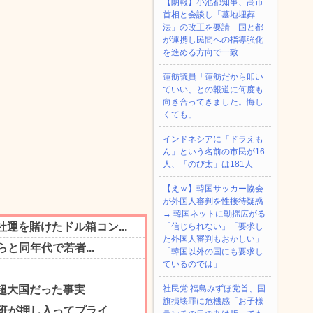
【朗報】小池都知事、高市
首相と会談し「墓地埋葬
法」の改正を要請 国と都
が連携し民間への指導強化
を進める方向で一致
蓮舫議員「蓮舫だから叩い
ていい、との報道に何度も
向き合ってきました。悔し
くても」
インドネシアに「ドラえも
ん」という名前の市民が16
人、「のび太」は181人
【えｗ】韓国サッカー協会
が外国人審判を性接待疑惑
→ 韓国ネットに動揺広がる
「信じられない」「要求し
た外国人審判もおかしい」
「韓国以外の国にも要求し
ているのでは」
社民党 福島みずほ党首、国
旗損壊罪に危機感「お子様