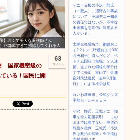
デニー支援の小沢一郎氏
（一般人）、辺野古沖事故
について「玉城デニー知事
の責任ではないが、不幸な
出来事を悪宣伝に利用する
人がいる」
像】若くて美人な看護師さん
太陽光発電所で、銅線およ
3）汚部屋すぎて掃除してくれる人
そ2.2トン（時価およそ330
集ｗｗｗ
万円相当）盗んだなど、ベ
63
トナム国籍（無職）２人逮
材 国家機密級の
コメント
捕、盗まれた銅線の半分は
すでに売却 富山で「金属
れている！国民に開
盗対策法違反（去年9月施
行）」による検挙は初
れいわ新選組、公式グッズ
半額セールｗｗｗｗ
小沢一郎氏、玉城デニー知
事を全力応援表明 「この
ままでは勝てない」中道の
態度を批判 玉城氏「小沢
氏は政治の師匠」※中道は
支援表明せず