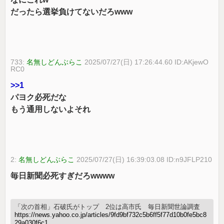
だったら選挙負けてないだろwww
733:
名無しどんぶらこ
2025/07/27(日) 17:26:44.60 ID:AKjewO
RC0
>>1
パヨク必死だな
もう通用しないよそれ
2:
名無しどんぶらこ
2025/07/27(日) 16:39:03.08 ID:n9JFLP210
毎日新聞必死すぎだろwwww
「次の首相」石破氏がトップ 2位は高市氏 毎日新聞世論調査
https://news.yahoo.co.jp/articles/9fd9bf732c5b6ff5f77d10b0fe5bc8
29a030f6c1