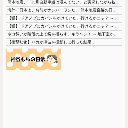
熊本地震、「九州自動車道は混んでない」と実況しながら被災地へ向かう有名アナなどに批判殺到 全国紙記者「最新の状況をいち早く伝えることは報道機関としての責務」「情報を取り上げることには大きな意義がある」
海外「日本よ、お前がナンバーワンだ」 熊本地震直後の日本の対応のスピードに世界が衝撃
【猫】 ドアノブにカバンをかけていた。行けるかニャ？ → 猫はこうなります…
【猫】 ドアノブにカバンをかけていた。行けるかニャ？ → 猫はこうなります…
ネコ飼いが階段の上で袋を揺らす。キラ〜ン！ → 地下室からヤツが現れる…
【衝撃映像】バカが津波を撮影しに行った結果…