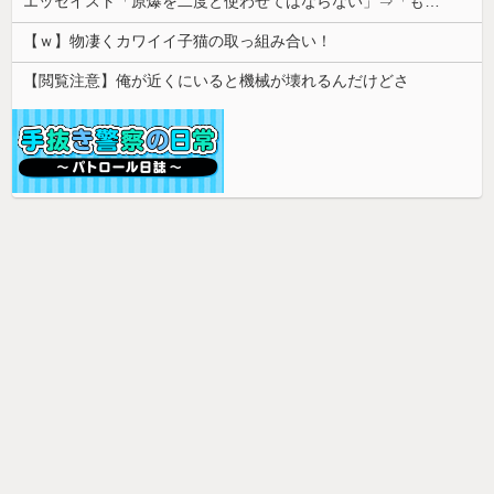
エッセイスト「原爆を二度と使わせてはならない」⇒「もちろん中国の核も非難する？」⇒「中国の核は綺麗な核！」
【ｗ】物凄くカワイイ子猫の取っ組み合い！
【閲覧注意】俺が近くにいると機械が壊れるんだけどさ