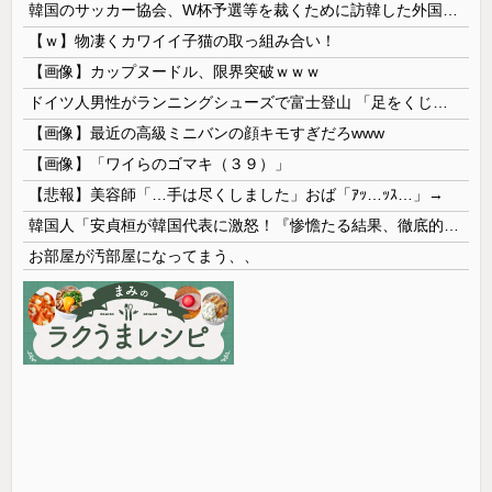
韓国のサッカー協会、W杯予選等を裁くために訪韓した外国人審判を「性接待」していた……大して強くもないチームが潤沢な予算を持ってりゃそうなるわな
【ｗ】物凄くカワイイ子猫の取っ組み合い！
【画像】カップヌードル、限界突破ｗｗｗ
ドイツ人男性がランニングシューズで富士登山 「足をくじいて動けない」
【画像】最近の高級ミニバンの顔キモすぎだろwww
【画像】「ワイらのゴマキ（３９）」
【悲報】美容師「…手は尽くしました」おば「ｱｯ…ｯｽ…」→
韓国人「安貞桓が韓国代表に激怒！『惨憺たる結果、徹底的な刷新が必要だ』と監督や協会を痛烈批判」
お部屋が汚部屋になってまう、、