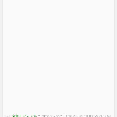
80:
名無しどんぶらこ
2025/07/27(日) 16:46:34.19 ID:gSzXpKGf