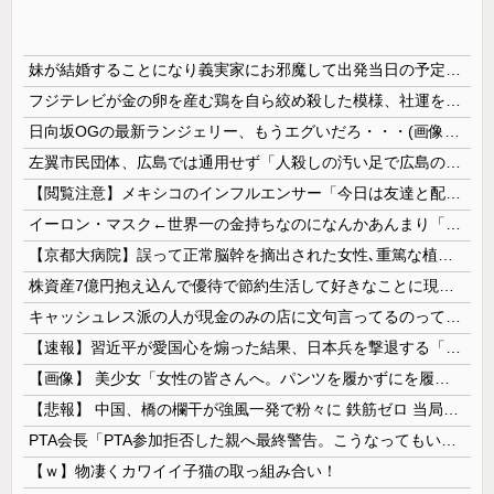
妹が結婚することになり義実家にお邪魔して出発当日の予定を話していた すると義兄嫁が「北海道って、ご祝儀1万8千円って指定してくるんだって？」 と聞いてきて…
フジテレビが金の卵を産む鶏を自ら絞め殺した模様、社運を賭けたドル箱コンテンツが御蔵入りになってしまい……
日向坂OGの最新ランジェリー、もうエグいだろ・・・(画像どーん)
左翼市民団体、広島では通用せず「人殺しの汚い足で広島の土を踏むな！」→広島県民「お前らの方が汚いんじゃ！」「ワシらが広島県民じゃ」
【閲覧注意】メキシコのインフルエンサー「今日は友達と配達員のアルバイトを体験してみるよ！！」←結果・・・
イーロン・マスク←世界一の金持ちなのになんかあんまり「羨ましい」と感じない理由
【京都大病院】誤って正常脳幹を摘出された女性､重篤な植物状態だが意識は正常で何かを思考していると判明
株資産7億円抱え込んで優待で節約生活して好きなことに現金使わないまま死んでく人の最後の言葉
キャッシュレス派の人が現金のみの店に文句言ってるのってどう思う？
【速報】習近平が愛国心を煽った結果、日本兵を撃退する「抗日テーマパーク」が各地で人気 1000人超が軍服姿で一斉突撃！
【画像】 美少女「女性の皆さんへ。パンツを履かずにを履いてみてください」
【悲報】 中国、橋の欄干が強風一発で粉々に 鉄筋ゼロ 当局「接着剤でくっつけただけ」「正常で、品質問題はない」
PTA会長「PTA参加拒否した親へ最終警告。こうなってもいい？」
【ｗ】物凄くカワイイ子猫の取っ組み合い！