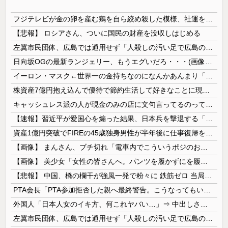
フジテレビが金の卵を産む鶏を自ら絞め殺した模様、社運を賭けたドル箱コンテンツが御蔵入りになってしまい……
【悲報】 ロシアさん、ついに国民の財産を没収しはじめる
左翼市民団体、広島では通用せず「人殺しの汚い足で広島の土を踏むな！」→広島県民「お前らの方が汚いんじゃ！」「ワシらが広島県民じゃ」
日向坂OGの最新ランジェリー、もうエグいだろ・・・(画像どーん)
イーロン・マスク←世界一の金持ちなのになんかあんまり「羨ましい」と感じない理由
株資産7億円抱え込んで優待で節約生活して好きなことに現金使わないまま死んでく人の最後の言葉
キャッシュレス派の人が現金のみの店に文句言ってるのってどう思う？
【速報】習近平が愛国心を煽った結果、日本兵を撃退する「抗日テーマパーク」が各地で人気 1000人超が軍服姿で一斉突撃！
資産1億円突破でFIREの45歳独身男性が半年後に仕事復帰を決意した「1通の通知」
【画像】 まんさん、ブチ切れ「電車内でこういうポジのおじ、ガチでイラネ」→
【画像】 美少女「女性の皆さんへ。パンツを履かずにを履いてみてください」
【悲報】 中国、橋の欄干が強風一発で粉々に 鉄筋ゼロ 当局「接着剤でくっつけただけ」「正常で、品質問題はない」
PTA会長「PTA参加拒否した親へ最終警告。こうなってもいい？」
外国人「日本人女のイキ方、何これヤバい…」⇒ 中出しされ痙攣する姿が海外で話題に
左翼市民団体、広島では通用せず「人殺しの汚い足で広島の土を踏むな！」→広島県民「お前らの方が汚いんじゃ！」「ワシらが広島県民じゃ」