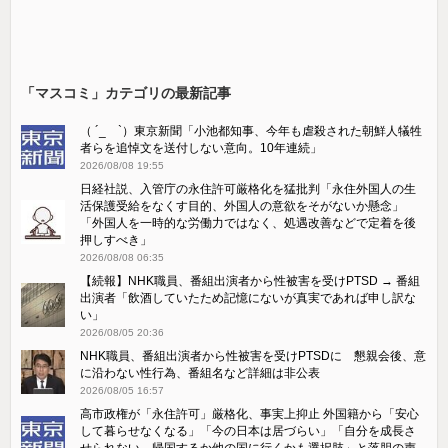
「マスコミ」カテゴリの最新記事
（ ´_ゝ`）東京新聞「小池都知事、今年も虐殺された朝鮮人犠牲
者らを追悼文を送付しない意向。10年連続」
2026/08/08 19:55
日経社説、入管庁の永住許可厳格化を猛批判「永住外国人の生
活保護受給をなくす目的、外国人の意欲をそがないか懸念」
「外国人を一時的な労働力ではなく、処遇改善などで定着を後
押しすべき」
2026/08/08 06:35
【続報】NHK職員、番組出演者から性被害を受けPTSD → 番組
出演者「飲酒していたため記憶にないが真実であれば申し訳な
い」
2026/08/05 20:36
NHK職員、番組出演者から性被害を受けPTSDに 懇親会後、意
に沿わない性行為、番組名など詳細は非公表
2026/08/05 16:57
高市政権が「永住許可」厳格化、事実上抑止 外国籍から「安心
して暮らせなくなる」「今の日本は居づらい」「自分を成長さ
せられない。帰国するか他の国に行くかも選択肢」と落胆の声