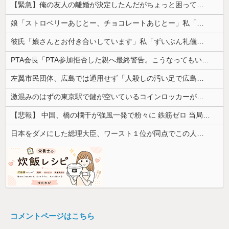
【緊急】俺の友人の離婚が決定したんだがちょっと困ってることがある
娘「ストロベリーあじとー、チョコレートあじとー」私「えっ、それもう一回言って？」→娘の読み方を聞いて思わず混乱してしまい…
彼氏「娘さんとお付き合いしています」私「ずいぶん礼儀正しい子だね…」→完璧すぎる対応に逆に不安になって…
PTA会長「PTA参加拒否した親へ最終警告。こうなってもいい？」
左翼市民団体、広島では通用せず「人殺しの汚い足で広島の土を踏むな！」→広島県民「お前らの方が汚いんじゃ！」「ワシらが広島県民じゃ」
激混みのはずの東京駅で鍵が空いているコインロッカーが散見、「ラッキー」と思って中を確認してみると……
【悲報】 中国、橋の欄干が強風一発で粉々に 鉄筋ゼロ 当局「接着剤でくっつけただけ」「正常で、品質問題はない」
日本をダメにした総理大臣、ワースト１位が同点でこの人ｗｗｗｗｗｗ
コメントページはこちら