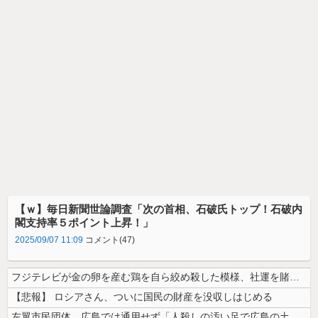
【ｗ】毎日新聞世論調査「次の首相、石破氏トップ！石破内
閣支持率５ポイント上昇！」
2025/09/07 11:09
コメント(47)
フジテレビが金の卵を産む鶏を自ら絞め殺した模様、社運を賭けたドル箱コン...
【悲報】 ロシアさん、ついに国民の財産を没収しはじめる
左翼市民団体、広島では通用せず「人殺しの汚い足で広島の土を踏むな！」→...