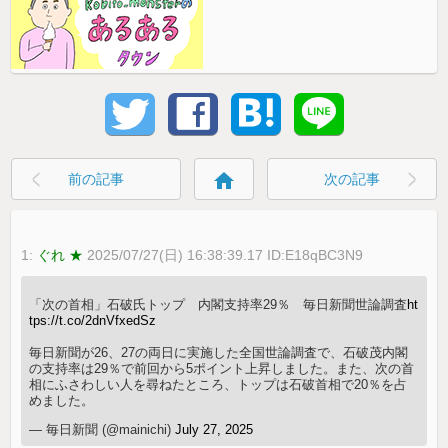
home
前の記事
次の記事
1:
ぐれ ★
2025/07/27(日) 16:38:39.17 ID:E18qBC3N9
「次の首相」石破氏トップ 内閣支持率29％ 毎日新聞世論調査
ht
tps://t.co/2dnVfxedSz
毎日新聞が26、27の両日に実施した全国世論調査で、石破茂内閣
の支持率は29％で前回から5ポイント上昇しました。また、次の首
相にふさわしい人を尋ねたところ、トップは石破首相で20％を占
めました。
— 毎日新聞 (@mainichi)
July 27, 2025