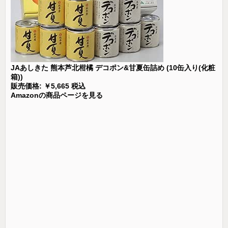
JAあしきた 熊本芦北柑橘 デコポン&甘夏缶詰め (10缶入り(化粧
箱))
販売価格: ￥5,665 税込
Amazonの商品ページを見る