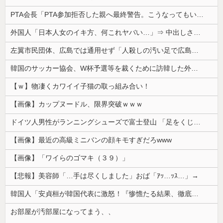
PTA会長「PTA参加拒否した親へ最終警告。こうなってもいい？」
外国人「日本人女のイキ方、何これヤバい…」⇒ 中出しされ痙攣する姿が海外で話題に
左翼市民団体、広島では通用せず「人殺しの汚い足で広島の土を踏むな！」→広島県民「お前らの方が汚いんじゃ！」「ワシらが広島県民じゃ」
韓国のサッカー協会、W杯予選等を裁くために訪韓した外国人審判を「性接待」していた……大して強くもないチームが潤沢な予算を持ってりゃそうなるわな
【ｗ】物凄くカワイイ子猫の取っ組み合い！
【画像】カップヌードル、限界突破ｗｗｗ
ドイツ人男性がランニングシューズで富士登山 「足をくじいて動けない」
【画像】最近の高級ミニバンの顔キモすぎだろwww
【画像】「ワイらのゴマキ（３９）」
【悲報】美容師「…手は尽くしました」おば「ｱｯ…ｯｽ…」→
韓国人「安貞桓が韓国代表に激怒！『惨憺たる結果、徹底的な刷新が必要だ』と監督や協会を痛烈批判」
お部屋が汚部屋になってまう、、