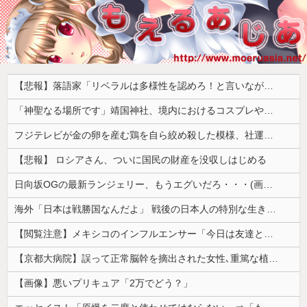
【悲報】落語家「リベラルは多様性を認めろ！と言いながら自分達と違う意見には執拗に攻撃してくる！」ｗｗｗｗｗｗｗｗｗｗｗｗｗｗ
「神聖なる場所です」靖国神社、境内におけるコスプレや軍装の禁止を発表
フジテレビが金の卵を産む鶏を自ら絞め殺した模様、社運を賭けたドル箱コンテンツが御蔵入りになってしまい……
【悲報】 ロシアさん、ついに国民の財産を没収しはじめる
日向坂OGの最新ランジェリー、もうエグいだろ・・・(画像どーん)
海外「日本は戦勝国なんだよ」 戦後の日本人の特別な生き様に各国から称賛の声
【閲覧注意】メキシコのインフルエンサー「今日は友達と配達員のアルバイトを体験してみるよ！！」←結果・・・
【京都大病院】誤って正常脳幹を摘出された女性､重篤な植物状態だが意識は正常で何かを思考していると判明
【画像】悪いプリキュア「2万でどう？」