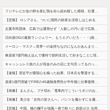
フジテレビが金の卵を産む鶏を自ら絞め殺した模様、社運を賭けたドル箱コンテンツが御蔵入りになってしまい……
【悲報】 ロシアさん、ついに国民の財産を没収しはじめる
左翼市民団体、広島では通用せず「人殺しの汚い足で広島の土を踏むな！」→広島県民「お前らの方が汚いんじゃ！」「ワシらが広島県民じゃ」
日向坂OGの最新ランジェリー、もうエグいだろ・・・(画像どーん)
イーロン・マスク←世界一の金持ちなのになんかあんまり「羨ましい」と感じない理由
株資産7億円抱え込んで優待で節約生活して好きなことに現金使わないまま死んでく人の最後の言葉
キャッシュレス派の人が現金のみの店に文句言ってるのってどう思う？
【速報】習近平が愛国心を煽った結果、日本兵を撃退する「抗日テーマパーク」が各地で人気 1000人超が軍服姿で一斉突撃！
資産1億円突破でFIREの45歳独身男性が半年後に仕事復帰を決意した「1通の通知」
【画像】 まんさん、ブチ切れ「電車内でこういうポジのおじ、ガチでイラネ」→
【画像】 美少女「女性の皆さんへ。パンツを履かずにを履いてみてください」
【悲報】 中国、橋の欄干が強風一発で粉々に 鉄筋ゼロ 当局「接着剤でくっつけただけ」「正常で、品質問題はない」