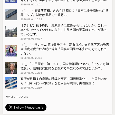
2026/08/05 11:01
（ ´_ゝ`）石破前首相、きのう記者団に「日本は少子高齢化が世
界トップ。財政は世界で一番悪い」
2026/08/04 16:24
【テレビ】橋下徹氏「男系男子は重要かもしれないが、これ一
本やりでやっていけるのなら、世界各国の王室はすべてが残っ
ているはず」
2026/08/03 07:17
（ ´_ゝ`）サンモニ 膳場貴子アナ 高市首相の支持率下落の発言
＆消費減税方針表明に苦言「国会が国民の不安に応えてくれて
いない」
2026/08/02 20:43
（ ´_ゝ`）田原総一朗（92）、国家情報局について「いかにも胡
散臭い。結果的に国民を監視する事になるのではないか？」
2026/08/02 12:05
政府が目指す自衛隊の階級名変更（国際標準化）、自民党内か
ら「旧軍時代への回帰」など異論が噴出し実現困難に
2026/08/02 11:19
カテゴリ：
マスコミ