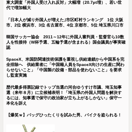
東大調査「外国人受け入れ反対」大幅増（20.7pt増）、若い世
代で増加幅大
「日本人が減り外国人が増えた｣市区町村ランキング 1位 大阪
市、2位 横浜市、3位 名古屋市、4位 京都市、5位 埼玉県川口市
韓国サッカー協会 2011～12年に外国人審判員・監督官ら10数
人を性接待（W杯予選、五輪予選が含まれる）国会議員が事実確
認
SpaceX、米国防関連技術保護を重視し供給連鎖から中国系を完
全排除へ 供給業者に「中国籍人員をSpaceX向けの生産に関わ
らせないこと」「中国製の設備・部品を使わないこと」を要求
し監査実施
歴代最多得票記録でトップ当選の河合ゆうすけ市議、埼玉知事
選（来年８月）に立候補表明！「埼玉県の外国人問題を解決す
るには、知事選で保守の政治家が立ち上がるしかない」保守一
本化を訴え
【爆笑ｗ】バッグひったくりを試みた男、バイクを盗られる！