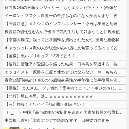
日向坂OGの最新ランジェリー、もうエグいだろ・・・(画像どーん)
イーロン・マスク←世界一の金持ちなのになんかあんまり「羨ましい」と感じ...
【閲覧注意】メキシコのインフルエンサー「今日は友達と配達員のアルバイト...
株資産7億円抱え込んで優待で節約生活して好きなことに現金使わないまま死...
【京都大病院】誤って正常脳幹を摘出された女性､重篤な植物状態だが意識は...
キャッシュレス派の人が現金のみの店に文句言ってるのってどう思う？
【画像】悪いプリキュア「2万でどう？」
【速報】習近平が愛国心を煽った結果、日本兵を撃退する「抗日テーマパーク...
エッセイスト「原爆を二度と使わせてはならない」⇒「もちろん中国の核も非...
資産1億円突破でFIREの45歳独身男性が半年後に仕事復帰を決意した「...
【画像】 まんさん、ブチ切れ「電車内でこういうポジのおじ、ガチでイラネ...
【悲報】坂口杏里、逃走ｗｗｗｗｗｗｗｗｗｗｗ
【ｗ】物凄くカワイイ子猫の取っ組み合い！
（ ´_ゝ`）中国「高市政権が法制化を進めた国家情報局の設置日が7月3...
中曽根元首相「北東アジアで急激な変化 日韓協力強化を」