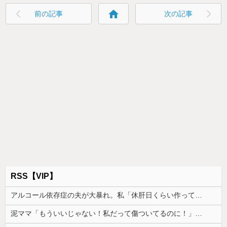
home
前の記事
次の記事
RSS【VIP】
アルコール依存症の夫が大暴れ。私「休肝日くらい作ってよ」夫「必要ない！」→大暴れする夫を見たウトメに真実を話した結果…
泥ママ「もういいじゃない！私だって傷ついてるのに！」→盗みを責められた泥ママがまさかの被害者アピール。その言い分に周囲から笑いが漏れてしまい…