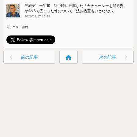
玉城デニー知事、訪中時に披露した「カチャーシーを踊る姿」
がSNSで広まった件について「法的措置もいとわない」
2026/07/27 10:49
カテゴリ：
国内
home
前の記事
次の記事