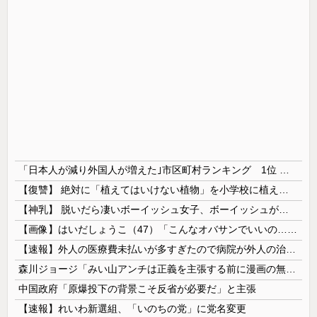
「日本人が減り外国人が増えた｣市区町村ランキング 1位 大阪市、2位 横浜市、3位 名古屋市、4位 京都市、5位 埼玉県川口市
【復讐】 絶対に「植えてはいけない植物」を小学校に植えた→20年経って見に行くと…「！？」衝撃の光景が・・・
【神乳】 脱いだら凄いボーイッシュ女子、ボーイッシュがどうでも良くなる ”お○ぱい” がこちらｗｗｗｗｗ
【画像】はいだしょうこ（47）「こんなオバサンでいいの…？」
【速報】外人の医療費未払いが多すぎたので病院が外人の治療を断るようになってしまう
森川ジョージ「みい山アンチは正義を主張する前に漫画の無断転載をやめろよ」←これwwww
中国政府「原爆投下の背景こそ反省が必要だ」と主張
【速報】れいわ新選組、「いのちの党」に党名変更