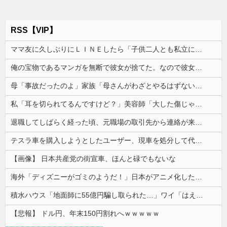
RSS【VIP】
ママ友に久しぶりにＬＩＮＥしたら「子供二人とも私立に通わせたら2000万円くらいかかっちゃう」と自慢された
俺の宝物であるマンガを無断で彼女が捨てた。なので彼女を精神的に追い詰めた結果
母「事故だったのよ」家族「母さんがわざとやるはずない」→嫁が毒を飲まされ子どもを失ったのに信じてもらえず…
私「耳を切られてるんですけど？」美容師「大した傷じゃなくて良かったですね」→その開き直った態度に腹が立ち…
退職してしばらく経った頃、元職場の取引先から連絡が来た。話を聞くと納得できない内容で…
テスラ車を購入しようとしたユーザー、現車を処分して代金を支払い、平日の納車日に予定を合わせた結果……
【画像】 日本共産党の街宣車、ほんと碌でもないな
海外「ディズニーがゴミのようだ！」日本がアニメ化した米人気SF作品に絶賛の声が殺到中
積水ハウス「地面師に55億円騙し取られた…」ワイ「はえーかわいそう…会社滅茶苦茶やろなぁ」
【悲報】 ドル円、年末150円割れへｗｗｗｗｗ