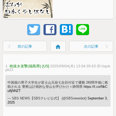
home
前の記事
次の記事
1:
栓抜き攻撃(福島県) [US]
2025/09/04(木) 13:04:39.63 ID:Uqob
pk2J
中国籍の男子大学生が富士山元祖七合目付近で遭難 2時間半後に救
助される 警察は計画的な登山を呼びかけ＝静岡県
https://t.co/NkC
u8jNNZT
— SBS NEWS【SBSテレビ公式】 (@SBSnewsbot)
September 3,
2025