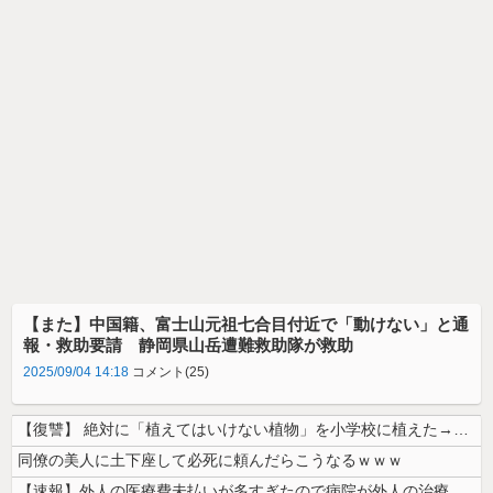
【また】中国籍、富士山元祖七合目付近で「動けない」と通
報・救助要請 静岡県山岳遭難救助隊が救助
2025/09/04 14:18
コメント(25)
【復讐】 絶対に「植えてはいけない植物」を小学校に植えた→20年経って...
同僚の美人に土下座して必死に頼んだらこうなるｗｗｗ
【速報】外人の医療費未払いが多すぎたので病院が外人の治療を断るようにな...