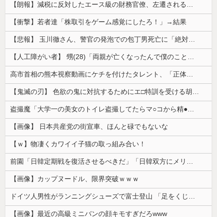
【朗報】減税に反対したエース級の財務官僚、左遷されるｗｗｗｗｗｗ
【衝撃】若者達「株取引をゲーム感覚にしたろ！」→結果
【悲報】 玉川徹さん、警官の発泡での包丁男死亡に「絶対に死刑にならない罪なのに警察が死刑にした！」 → 元警官のマジレスがコチラ → ………
【人工障がい者】 甥(28)「両親が亡くなったんで僕のこと引き取ってほしいんですけど！」なんでいい年したヒキニートを引き取らなきゃいけないんだ...
高市首相の熊本視察動画にケチを付けたタレント、「正体バレバレよな」と黒電話の呼び方であっさりと……
【鬼滅の刃】 色欲の鬼に対抗するためにエ□特訓を受ける胡蝶しのぶ…！クールなしのぶが快楽に抗えず翻弄されちゃう…
盗撮魔「大学一の美女のトイレ盗撮してたらマ○コから精●出てきたんだが…」（動画あり）
【画像】 日本共産党の街宣車、ほんと碌でもないな
【ｗ】物凄くカワイイ子猫の取っ組み合い！
前園「日韓定期戦を復活させるべきだ」「日韓双方にメリットがある」……日本へのメリットがなにもないんですが、それは
【画像】カップヌードル、限界突破ｗｗｗ
ドイツ人男性がランニングシューズで富士登山 「足をくじいて動けない」
【画像】最近の高級ミニバンの顔キモすぎだろwww