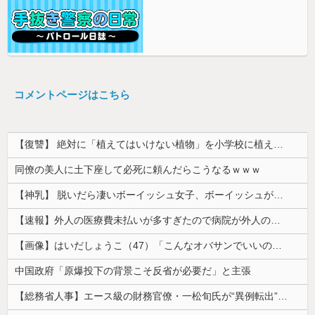
コメントページはこちら
【復讐】 絶対に「植えてはいけない植物」を小学校に植えた→20年経って見に行くと…「！？」衝撃の光景が・・・
同僚の美人に土下座して必死に頼んだらこうなるｗｗｗ
【神乳】 脱いだら凄いボーイッシュ女子、ボーイッシュがどうでも良くなる ”お○ぱい” がこちらｗｗｗｗｗ
【速報】外人の医療費未払いが多すぎたので病院が外人の治療を断るようになってしまう
【画像】はいだしょうこ（47）「こんなオバサンでいいの…？」
中国政府「原爆投下の背景こそ反省が必要だ」と主張
【総務省人事】エース級の財務官僚・一松旬氏が“異例転出”へ 官邸幹部「協力的でなかったから」