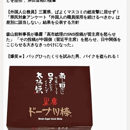
どを歴任 、岸田首相の後輩
【外国人公務員】三重県、ぱよくマスコミの総攻撃に屈せず！
「県民対象アンケート『外国人の職員採用を続けるべきか』は
差別に該当しない」結果を公表する方針
森山前幹事長が暴露「高市総理のSNS投稿が習主席を怒らせ
た」 「その投稿が中国側（習近平主席）を怒らせ、日中関係を
こじらせる大きなきっかけになった」
【爆笑ｗ】バッグひったくりを試みた男、バイクを盗られる！