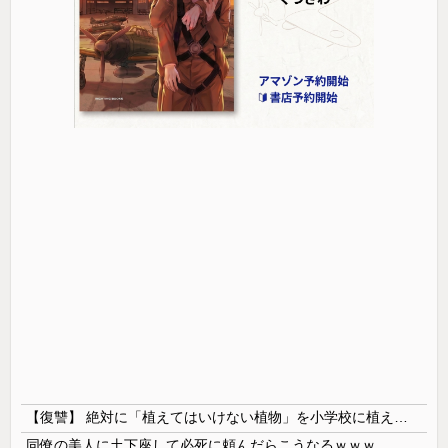
【復讐】 絶対に「植えてはいけない植物」を小学校に植えた→20年経って見に行くと…「！？」衝撃の光景が・・・
同僚の美人に土下座して必死に頼んだらこうなるｗｗｗ