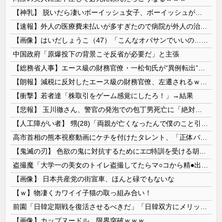
【神乳】 脱いだら凄いボーイッシュ女子、ボーイッシュがどうでも良くなる ”お○ぱい” がこちらｗｗｗｗｗ
【速報】外人の医療費未払いが多すぎたので病院が外人の治療を断るようになってしまう
【画像】はいだしょうこ（47）「こんなオバサンでいいの…？」
中国政府「原爆投下の背景こそ反省が必要だ」と主張
【総務省人事】エース級の財務官僚・一松旬氏が“異例転出”へ 官邸幹部「協力的でなかったから」
【朗報】減税に反対したエース級の財務官僚、左遷されるｗｗｗｗｗｗ
【衝撃】若者達「株取引をゲーム感覚にしたろ！」→結果
【悲報】 玉川徹さん、警官の発泡での包丁男死亡に「絶対に死刑にならない罪なのに警察が死刑にした！」 → 元警官のマジレスがコチラ → ………
【人工障がい者】 甥(28)「両親が亡くなったんで僕のこと引き取ってほしいんですけど！」なんでいい年したヒキニートを引き取らなきゃいけないんだ...
高市首相の熊本視察動画にケチを付けたタレント、「正体バレバレよな」と黒電話の呼び方であっさりと……
【鬼滅の刃】 色欲の鬼に対抗するためにエ□特訓を受ける胡蝶しのぶ…！クールなしのぶが快楽に抗えず翻弄されちゃう…
盗撮魔「大学一の美女のトイレ盗撮してたらマ○コから精●出てきたんだが…」（動画あり）
【画像】 日本共産党の街宣車、ほんと碌でもないな
【ｗ】物凄くカワイイ子猫の取っ組み合い！
前園「日韓定期戦を復活させるべきだ」「日韓双方にメリットがある」……日本へのメリットがなにもないんですが、それは
【画像】カップヌードル、限界突破ｗｗｗ