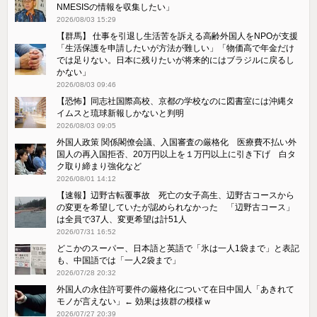
NMESISの情報を収集したい」
2026/08/03 15:29
【群馬】 仕事を引退し生活苦を訴える高齢外国人をNPOが支援
「生活保護を申請したいが方法が難しい」「物価高で年金だけ
では足りない。日本に残りたいが将来的にはブラジルに戻るし
かない」
2026/08/03 09:46
【恐怖】同志社国際高校、京都の学校なのに図書室には沖縄タ
イムスと琉球新報しかないと判明
2026/08/03 09:05
外国人政策 関係閣僚会議、入国審査の厳格化 医療費不払い外
国人の再入国拒否、20万円以上を１万円以上に引き下げ 白タ
ク取り締まり強化など
2026/08/01 14:12
【速報】辺野古転覆事故 死亡の女子高生、辺野古コースから
の変更を希望していたが認められなかった 「辺野古コース」
は全員で37人、変更希望は計51人
2026/07/31 16:52
どこかのスーパー、日本語と英語で「氷は一人1袋まで」と表記
も、中国語では「一人2袋まで」
2026/07/28 20:32
外国人の永住許可要件の厳格化について在日中国人「あきれて
モノが言えない」← 効果は抜群の模様ｗ
2026/07/27 20:39