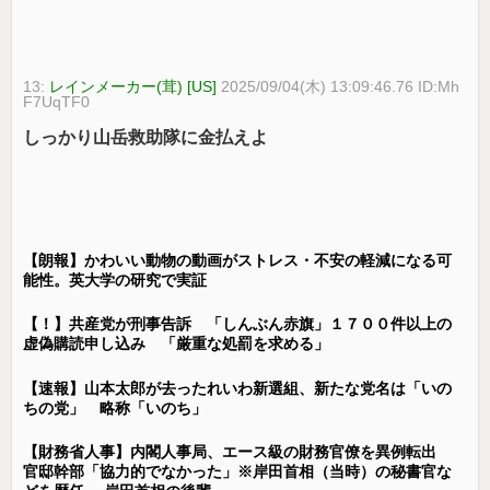
13:
レインメーカー(茸) [US]
2025/09/04(木) 13:09:46.76 ID:Mh
F7UqTF0
しっかり山岳救助隊に金払えよ
【朗報】かわいい動物の動画がストレス・不安の軽減になる可
能性。英大学の研究で実証
【！】共産党が刑事告訴 「しんぶん赤旗」１７００件以上の
虚偽購読申し込み 「厳重な処罰を求める」
【速報】山本太郎が去ったれいわ新選組、新たな党名は「いの
ちの党」 略称「いのち」
【財務省人事】内閣人事局、エース級の財務官僚を異例転出
官邸幹部「協力的でなかった」※岸田首相（当時）の秘書官な