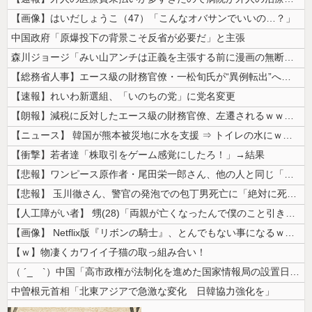
【画像】はいだしょうこ（47）「こんなオバサンでいいの…？」
中国政府「原爆投下の背景こそ反省が必要だ」と主張
森川ジョージ「みい山アンチは正義を主張する前に漫画の無断転載をやめろよ...
【総務省人事】エース級の財務官僚・一松旬氏が“異例転出”へ 官邸幹部「...
【速報】れいわ新選組、「いのちの党」に党名変更
【朗報】減税に反対したエース級の財務官僚、左遷されるｗｗｗｗｗｗ
【ニュース】 韓国が熊本被災地に水を支援 ⇒ トイレの水にｗｗｗｗｗｗ...
【衝撃】若者達「株取引をゲーム感覚にしたろ！」→結果
【悲報】ワンピース原作者・尾田栄一郎さん、他の人と同じ「漫画家」という...
【悲報】 玉川徹さん、警官の発泡での包丁男死亡に「絶対に死刑にならない...
【人工障がい者】 甥(28)「両親が亡くなったんで僕のこと引き取ってほ...
【画像】 Netflix版『リボンの騎士』、とんでもない事になるｗｗｗ...
【ｗ】物凄くカワイイ子猫の取っ組み合い！
（ ´_ゝ`）中国「高市政権が法制化を進めた国家情報局の設置日が7月3...
中曽根元首相「北東アジアで急激な変化 日韓協力強化を」