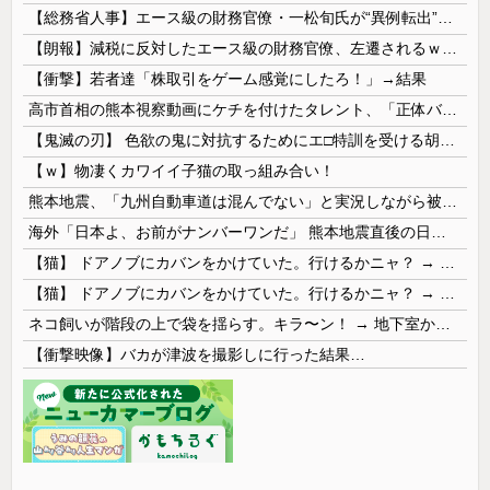
【総務省人事】エース級の財務官僚・一松旬氏が“異例転出”へ 官邸幹部「協力的でなかったから」
【朗報】減税に反対したエース級の財務官僚、左遷されるｗｗｗｗｗｗ
【衝撃】若者達「株取引をゲーム感覚にしたろ！」→結果
高市首相の熊本視察動画にケチを付けたタレント、「正体バレバレよな」と黒電話の呼び方であっさりと……
【鬼滅の刃】 色欲の鬼に対抗するためにエ□特訓を受ける胡蝶しのぶ…！クールなしのぶが快楽に抗えず翻弄されちゃう…
【ｗ】物凄くカワイイ子猫の取っ組み合い！
熊本地震、「九州自動車道は混んでない」と実況しながら被災地へ向かう有名アナなどに批判殺到 全国紙記者「最新の状況をいち早く伝えることは報道機関としての責務」「情報を取り上げることには大きな意義がある」
海外「日本よ、お前がナンバーワンだ」 熊本地震直後の日本の対応のスピードに世界が衝撃
【猫】 ドアノブにカバンをかけていた。行けるかニャ？ → 猫はこうなります…
【猫】 ドアノブにカバンをかけていた。行けるかニャ？ → 猫はこうなります…
ネコ飼いが階段の上で袋を揺らす。キラ〜ン！ → 地下室からヤツが現れる…
【衝撃映像】バカが津波を撮影しに行った結果…