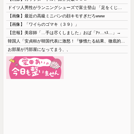
ドイツ人男性がランニングシューズで富士登山 「足をくじいて動けない」
【画像】最近の高級ミニバンの顔キモすぎだろwww
【画像】「ワイらのゴマキ（３９）」
【悲報】美容師「…手は尽くしました」おば「ｱｯ…ｯｽ…」→
韓国人「安貞桓が韓国代表に激怒！『惨憺たる結果、徹底的な刷新が必要だ』と監督や協会を痛烈批判」
お部屋が汚部屋になってまう、、