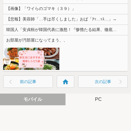
【画像】「ワイらのゴマキ（３９）」
【悲報】美容師「…手は尽くしました」おば「ｱｯ…ｯｽ…」→
韓国人「安貞桓が韓国代表に激怒！『惨憺たる結果、徹底的な刷新が必要だ』と監督や協会を痛烈批判」
お部屋が汚部屋になってまう、、
home
前の記事
次の記事
モバイル
PC