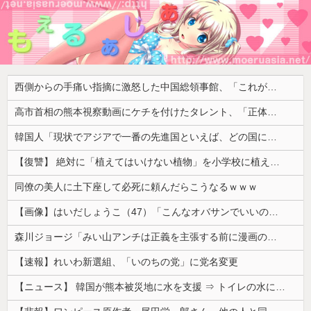
西側からの手痛い指摘に激怒した中国総領事館、「これが米国人Youtuberが紹介する本当の中国だ」と動画を公開するも……
高市首相の熊本視察動画にケチを付けたタレント、「正体バレバレよな」と黒電話の呼び方であっさりと……
韓国人「現状でアジアで一番の先進国といえば、どの国になるんだ？やはり日本という認識なのだろうか？」
【復讐】 絶対に「植えてはいけない植物」を小学校に植えた→20年経って見に行くと…「！？」衝撃の光景が・・・
同僚の美人に土下座して必死に頼んだらこうなるｗｗｗ
【画像】はいだしょうこ（47）「こんなオバサンでいいの…？」
森川ジョージ「みい山アンチは正義を主張する前に漫画の無断転載をやめろよ」←これwwww
【速報】れいわ新選組、「いのちの党」に党名変更
【ニュース】 韓国が熊本被災地に水を支援 ⇒ トイレの水にｗｗｗｗｗｗｗ