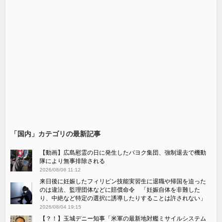
「国内」カテゴリの最新記事
【動画】広島慰霊の日に発生したパヨク集団、強制退去で機動
隊により無事排除される
2026/08/06 11:12
来日後に妊娠したフィリピン技能実習生に退職や帰国を迫った
のは違法、監理団体などに賠償命令 「妊娠自体を非難した
り、中絶など特定の選択に誘導したりすることは許されない」
2026/08/04 19:15
【？！】玉城デニー知事「米軍の最新地対艦ミサイルシステム