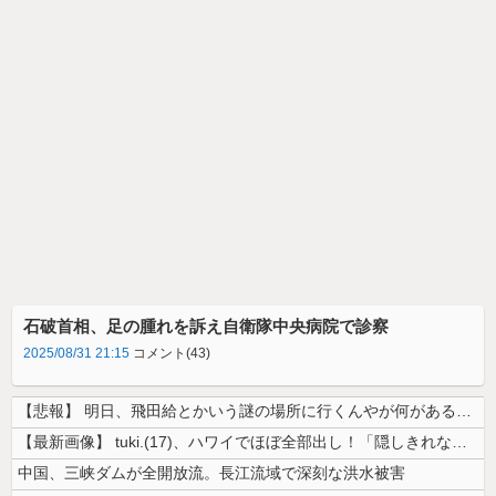
石破首相、足の腫れを訴え自衛隊中央病院で診察
2025/08/31 21:15
コメント(43)
【悲報】 明日、飛田給とかいう謎の場所に行くんやが何があるんや????...
【最新画像】 tuki.(17)、ハワイでほぼ全部出し！「隠しきれない...
中国、三峡ダムが全開放流。長江流域で深刻な洪水被害