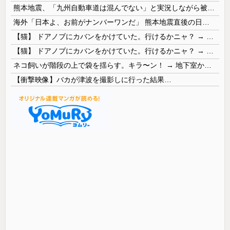
熊本地震、「九州自動車道は混んでない」と実況しながら被災地へ向かう有名アナなどに批判殺到 全国紙記者「最新の状況をいち早く伝えることは報道機関としての責務」「情報を取り上げることには大きな意義がある」
海外「日本よ、お前がナンバーワンだ」 熊本地震直後の日本の対応のスピードに世界が衝撃
【猫】 ドアノブにカバンをかけていた。行けるかニャ？ → 猫はこうなります…
【猫】 ドアノブにカバンをかけていた。行けるかニャ？ → 猫はこうなります…
ネコ飼いが階段の上で袋を揺らす。キラ〜ン！ → 地下室からヤツが現れる…
【衝撃映像】バカが津波を撮影しに行った結果…