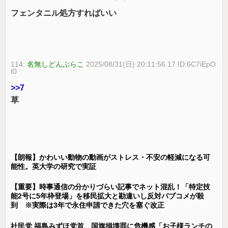
フェンタニル処方すればいい
114:
名無しどんぶらこ
2025/08/31(日) 20:11:56.17 ID:6C7iEpO
t0
>>7
草
【朗報】かわいい動物の動画がストレス・不安の軽減になる可
能性。英大学の研究で実証
【重要】時事通信の分かりづらい記事でネット混乱！「特定技
能2号に5年枠登場」を移民拡大と勘違いし反対パブコメが殺
到 ※実際は3年で永住申請できた穴を塞ぐ改正
社民党 福島みずほ党首、国旗損壊罪に危機感「お子様ランチの