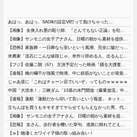
あはっ、あはっ、SAOⅡの設定Ⅵ打って負けちゃった…
【画像】 全身入れ墨の彫り師、『とんでもない正論』を吐いて30万再生されてしまうｗｗｗｗｗｗｗ
【画像】サンモニの女子アナさん、日曜の朝から素材を提供してしまう
【恐怖】家族葬・一日葬なら安いという風潮、完全に嘘だった・・・・
米農家「流石にこんな値段じゃ、米作り辞める人、出るんじゃないかなあ？？」
【フジ】佐藤二朗（57） 主演予定だった映画『踊る大捜査線』スピンオフ作品の撮影中止が正式に決定
【速報】橋の欄干が強風で倒壊、中に鉄筋がないことが発覚 中国当局「接着剤で固定したので問題ない」
じゃあ逆に「これはチェーン店でいいぞ」ってものｗｗｗｗｗ
中国「大洪水！」三峡ダム「13基の水門開放（爆量放流」中国都市「三峡上流で豪雨！（三峡下流で水害」長江と黄河「同時氾濫危機」台風13号「中国本土...
【速報】蓮舫「蓮舫だから叩いて良いという報道」 ネット「高市だから叩いて良いをやってるのがお前だろ」
立ちんぼを買うもキモすぎてヤらせてもらえなかった男、代わりの足コキでまさかの大量身寸米青ｗｗｗ
【画像】 サンモニの女子アナさん、日曜の朝から素材を提供してしまう
【悲報】 女さん、歩行者を轢いた挙句、道路に倒れてどえらいことになってしまうw w w w w w w
【ｗ】物凄くカワイイ子猫の取っ組み合い！