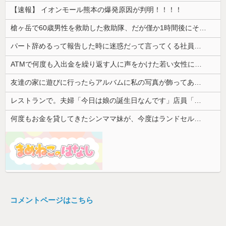
【速報】 イオンモール熊本の爆発原因が判明！！！！
槍ヶ岳で60歳男性を救助した救助隊、だが僅か1時間後にその男性が所属していたPTから連絡があって……
パート辞めるって報告した時に迷惑だって言ってくる社員がいて、その人の不満を言い返してしまった
ATMで何度も入出金を繰り返す人に声をかけた若い女性にモヤっとする。若い人ってそんな余裕ないのかな？
友達の家に遊びに行ったらアルバムに私の写真が飾ってあった。しかも私が知らない写真
レストランで。夫婦「今日は娘の誕生日なんです」店員「少々お待ちください」→運ばれてきた"あるもの"に思わず涙がこぼれて…
何度もお金を貸してきたシンママ妹が、今度はランドセル代と制服代まで要求してきた。その裏事情を知って頭を抱えることに…
コメントページはこちら