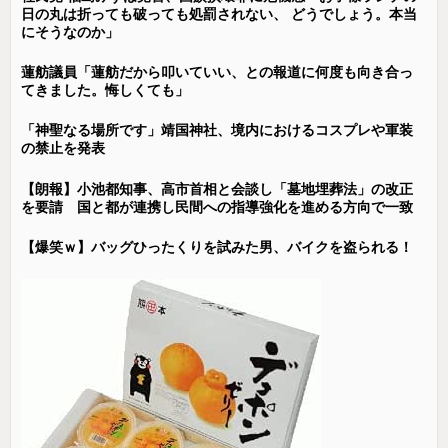
日の丸は折っても破っても処罰されない、 どうでしょう。本当
にそうなのか」
蓮舫議員「蓮舫だから叩いていい、との報道に何度も向き合っ
てきました。悔しくても」
「神聖なる場所です」靖国神社、境内におけるコスプレや軍装
の禁止を発表
【朗報】小池都知事、高市首相と会談し「墓地埋葬法」の改正
を要請 国と都が連携し民間への指導強化を進める方向で一致
【爆笑ｗ】バッグひったくりを試みた男、バイクを盗られる！