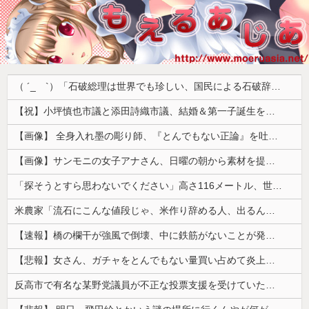
（ ´_ゝ`）「石破総理は世界でも珍しい、国民による石破辞めるなデモが自然発生した総理大臣です」
【祝】小坪慎也市議と添田詩織市議、結婚＆第一子誕生を発表 → ｗｗｗｗｗｗｗｗｗｗｗｗ
【画像】 全身入れ墨の彫り師、『とんでもない正論』を吐いて30万再生されてしまうｗｗｗｗｗｗｗ
【画像】サンモニの女子アナさん、日曜の朝から素材を提供してしまう
「探そうとすら思わないでください」高さ116メートル、世界一高い木が地図から消された理由
米農家「流石にこんな値段じゃ、米作り辞める人、出るんじゃないかなあ？？」
【速報】橋の欄干が強風で倒壊、中に鉄筋がないことが発覚 中国当局「接着剤で固定したので問題ない」
【悲報】女さん、ガチャをとんでもない量買い占めて炎上するｗｗｗｗ
反高市で有名な某野党議員が不正な投票支援を受けていた過去が発掘、「説明責任があるのでは？」と揶揄されており……