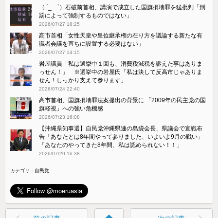
（ ´_ゝ`）石破前首相、講演で成立した国旗損壊罪を猛批判「刑
罰によって強制するものではない」
2026/07/27 18:25
高市首相「女性天皇や皇位継承権の在り方を議論する新たな有
識者会議を直ちに設置する必要はない」
2026/07/27 14:15
岩屋議員「私は選挙中１回も、消費税減税を訴えた事はありま
っせん！」 ※選挙中の岩屋氏「私は決して反高市じゃありま
せん！しっかり支えて参ります」
2026/07/24 22:40
高市首相、国旗損壊罪法案提出の背景に 「2009年の民主党の国
旗軽視」への強い危機感
2026/07/23 16:08
【沖縄県知事選】自民党沖縄県連の島袋会長、県議会で宣戦布
告「あなたとは8年間やって参りました、いよいよ9月の戦い」
「あなたのやってきた8年間、私は認められない！！」
2026/07/20 16:38
カテゴリ：
自民党