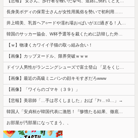
【悲報】 女さん、歩行者を轢いた挙句、道路に倒れてどえらいことになってしまうw w w w w w w
長身美ボディの保育士さんが女性用風俗を勢いで初利用…子供に絶対見せられないメスの顔でイキまくり。
井上晴美、乳首ヘア○ードや濡れ場お○ぱいがエ□過ぎる！人生最後のラスト写真集、最高！！
韓国のサッカー協会、W杯予選等を裁くために訪韓した外国人審判を「性接待」していた……大して強くもないチームが潤沢な予算を持ってりゃそうなるわな
【ｗ】物凄くカワイイ子猫の取っ組み合い！
【画像】カップヌードル、限界突破ｗｗｗ
ドイツ人男性がランニングシューズで富士登山 「足をくじいて動けない」
【画像】最近の高級ミニバンの顔キモすぎだろwww
【画像】「ワイらのゴマキ（３９）」
【悲報】美容師「…手は尽くしました」おば「ｱｯ…ｯｽ…」→
韓国人「安貞桓が韓国代表に激怒！『惨憺たる結果、徹底的な刷新が必要だ』と監督や協会を痛烈批判」
お部屋が汚部屋になってまう、、