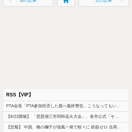
home
前の記事
次の記事
RSS【VIP】
PTA会長「PTA参加拒否した親へ最終警告。こうなってもいい？」
【8/22開催】 「琵琶湖三市同時花火大会」、各市公式「そんな花火大会は存在しない」→ 高価チケットを購入した人達がSNS阿鼻叫喚
【悲報】 中国、橋の欄干が強風一発で粉々に 鉄筋ゼロ 当局「接着剤でくっつけただけ」「正常で、品質問題はない」