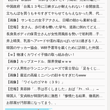
中国政府「台風１３号に三峡ダムが耐えられない！全開放流しろ！」⇒ 下流域の街が壊滅状態ｗｗｗｗｗ
立ちんぼを買うもキモすぎてヤらせてもらえなかった男、代わりの足コキでまさかの大量身寸米青ｗｗｗ
【画像】 サンモニの女子アナさん、日曜の朝から素材を提供してしまう
【悲報】 女さん、歩行者を轢いた挙句、道路に倒れてどえらいことになってしまうw w w w w w w
長身美ボディの保育士さんが女性用風俗を勢いで初利用…子供に絶対見せられないメスの顔でイキまくり。
井上晴美、乳首ヘア○ードや濡れ場お○ぱいがエ□過ぎる！人生最後のラスト写真集、最高！！
韓国のサッカー協会、W杯予選等を裁くために訪韓した外国人審判を「性接待」していた……大して強くもないチームが潤沢な予算を持ってりゃそうなるわな
【ｗ】物凄くカワイイ子猫の取っ組み合い！
【画像】カップヌードル、限界突破ｗｗｗ
ドイツ人男性がランニングシューズで富士登山 「足をくじいて動けない」
【画像】最近の高級ミニバンの顔キモすぎだろwww
【画像】「ワイらのゴマキ（３９）」
【悲報】美容師「…手は尽くしました」おば「ｱｯ…ｯｽ…」→
韓国人「安貞桓が韓国代表に激怒！『惨憺たる結果、徹底的な刷新が必要だ』と監督や協会を痛烈批判」
お部屋が汚部屋になってまう、、