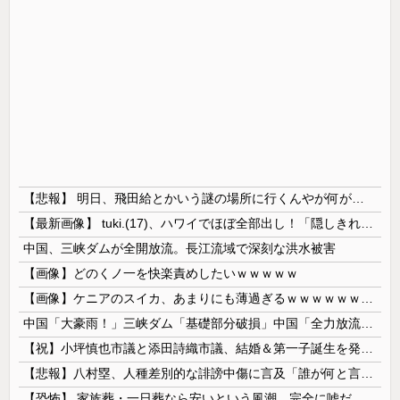
【悲報】 明日、飛田給とかいう謎の場所に行くんやが何があるんや????・・・・・・・・・
【最新画像】 tuki.(17)、ハワイでほぼ全部出し！「隠しきれない美貌」とSNSざわつく
中国、三峡ダムが全開放流。長江流域で深刻な洪水被害
【画像】どのくノ一を快楽責めしたいｗｗｗｗｗ
【画像】ケニアのスイカ、あまりにも薄過ぎるｗｗｗｗｗｗｗｗｗｗｗｗｗ
中国「大豪雨！」三峡ダム「基礎部分破損」中国「全力放流！」台風13号「中国上陸予測」台風15号「中国接近（画像」中国「台風同時上陸！（穀物生産が...
【祝】小坪慎也市議と添田詩織市議、結婚＆第一子誕生を発表 → ｗｗｗｗｗｗｗｗｗｗｗｗ
【悲報】八村塁、人種差別的な誹謗中傷に言及「誰が何と言おうと僕は日本人」
【恐怖】 家族葬・一日葬なら安いという風潮、完全に嘘だった・・・・