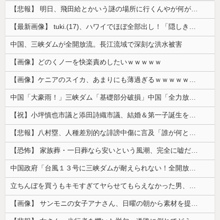
【悲報】 明日、飛田給とかいう謎の場所に行くんやが何があるんや????・・・・・・・・・
【最新画像】 tuki.(17)、ハワイでほぼ全部出し！「隠しきれない美貌」とSNSざわつく
中国、三峡ダムが全開放流。長江流域で深刻な洪水被害
【画像】どのくノ一を快楽責めしたいｗｗｗｗｗ
【画像】ケニアのスイカ、あまりにも薄過ぎるｗｗｗｗｗｗｗｗｗｗｗｗｗ
中国「大豪雨！」三峡ダム「基礎部分破損」中国「全力放流！」台風13号「中国上陸予測」台風15号「中国接近（画像」中国「台風同時上陸！（穀物生産が...
【祝】小坪慎也市議と添田詩織市議、結婚＆第一子誕生を発表 → ｗｗｗｗｗｗｗｗｗｗｗｗ
【悲報】八村塁、人種差別的な誹謗中傷に言及「誰が何と言おうと僕は日本人」
【恐怖】 家族葬・一日葬なら安いという風潮、完全に嘘だった・・・・
中国政府「台風１３号に三峡ダムが耐えられない！全開放流しろ！」⇒ 下流域の街が壊滅状態ｗｗｗｗｗ
立ちんぼを買うもキモすぎてヤらせてもらえなかった男、代わりの足コキでまさかの大量身寸米青ｗｗｗ
【画像】 サンモニの女子アナさん、日曜の朝から素材を提供してしまう