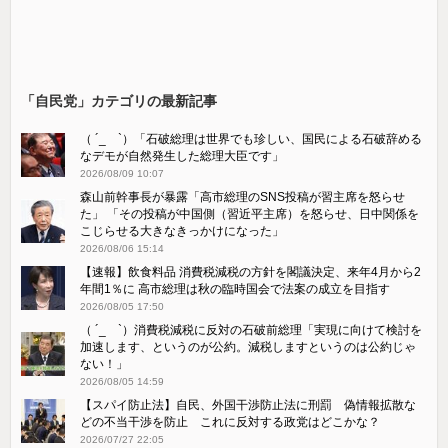
「自民党」カテゴリの最新記事
（ ´_ゝ`）「石破総理は世界でも珍しい、国民による石破辞める
なデモが自然発生した総理大臣です」
2026/08/09 10:07
森山前幹事長が暴露「高市総理のSNS投稿が習主席を怒らせ
た」 「その投稿が中国側（習近平主席）を怒らせ、日中関係を
こじらせる大きなきっかけになった」
2026/08/06 15:14
【速報】飲食料品 消費税減税の方針を閣議決定、来年4月から2
年間1％に 高市総理は秋の臨時国会で法案の成立を目指す
2026/08/05 17:50
（ ´_ゝ`）消費税減税に反対の石破前総理「実現に向けて検討を
加速します、というのが公約。減税しますというのは公約じゃ
ない！」
2026/08/05 14:59
【スパイ防止法】自民、外国干渉防止法に刑罰 偽情報拡散な
どの不当干渉を防止 これに反対する政党はどこかな？
2026/07/27 22:05