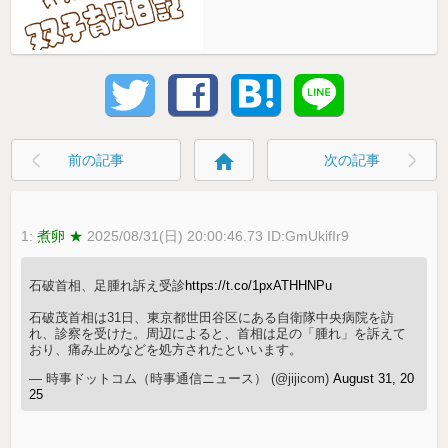
home
前の記事
次の記事
1:
煮卵 ★
2025/08/31(日) 20:00:46.73 ID:GmUkifIr9
石破首相、足腫れ訴え受診
https://t.co/1pxATHHNPu
石破茂首相は31日、東京都世田谷区にある自衛隊中央病院を訪
れ、診察を受けた。周辺によると、首相は足の「腫れ」を訴えて
おり、痛み止めなどを処方されたといいます。
— 時事ドットコム（時事通信ニュース） (@jijicom)
August 31, 20
25