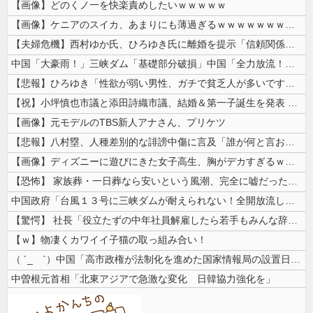
【画像】どのくノ一を快楽責めしたいｗｗｗｗｗ
【画像】ケニアのスイカ、あまりにも薄過ぎるｗｗｗｗｗｗｗｗｗｗｗｗｗ
【夫婦危機】西村ゆか氏、ひろゆき氏に離婚を提示「信頼関係が保てず夫婦を...
中国「大豪雨！」三峡ダム「基礎部分破損」中国「全力放流！」台風13号「...
【悲報】ひろゆき「性欲が弱い男性、ガチで貧乏人が多いです。なぜなら…」
【祝】小坪慎也市議と添田詩織市議、結婚＆第一子誕生を発表 → ｗｗｗｗ...
【画像】元モデルのTBS新人アナさん、プリケツ
【悲報】八村塁、人種差別的な誹謗中傷に言及「誰が何と言おうと僕は日本人...
【画像】ディズニーに遊びにきた女子高生、胸がデカすぎるｗｗｗｗｗｗｗｗ...
【恐怖】 家族葬・一日葬なら安いという風潮、完全に嘘だった・・・・
中国政府「台風１３号に三峡ダムが耐えられない！全開放流しろ！」⇒ 下流...
【驚愕】 社長「役立たずの中年社員解雇したら若手もみんな辞めてしまった...
【ｗ】物凄くカワイイ子猫の取っ組み合い！
（ ´_ゝ`）中国「高市政権が法制化を進めた国家情報局の設置日が7月3...
中曽根元首相「北東アジアで急激な変化 日韓協力強化を」