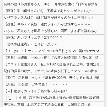
長崎の語り部お爺ちゃん（84）、修学旅行生に「日本も原爆を持たないと負...
【画像】影山優佳さん(25)、下着姿であたシコが止まらない
なぜフランス人はこれほど日本が好きなのか？…中国ネット「中国と北朝鮮を...
【画像】ギルティ炭酸、遂にライバルが登場するｗｗｗｗ
パさん「石破さんは世界でも珍しい、国民による石破辞めるなデモが自然発生...
【画像】悪いプリキュア「2万でどう？」
「自衛隊は違憲」←これどう思う？
【（・(ｪ)・）】ランニング中の50代男性がクマに襲われケガ 体長約1...
【速報】長崎市、中国に忖度して台湾と国際問題 台湾欠席「指定座席を使節...
【？？？】渡邊渚さん「私がPTSDと診断された当時、世間はまだPTSD...
記録的猛暑の欧州、ドナウ川の水位が低下してマンモスの骨や沈没したドイツ...
【驚愕】 新幹線じゃなく『帰省費4000円』安くなる在来線で帰省した結...
【悲報】 大分県、ガチで逝く・・・・・・
【ｗ】物凄くカワイイ子猫の取っ組み合い！
（ ´_ゝ`）中国「高市政権が法制化を進めた国家情報局の設置日が7月3...
中曽根元首相「北東アジアで急激な変化 日韓協力強化を」