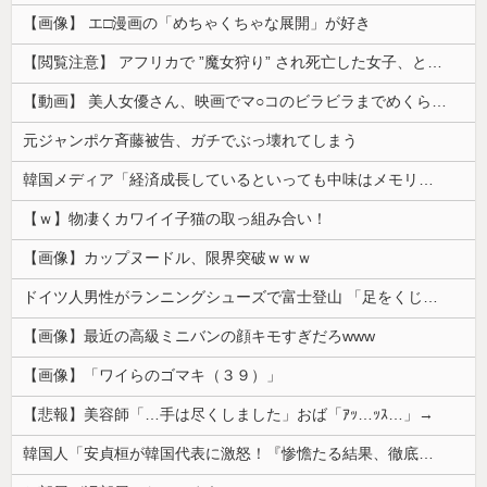
【画像】 エ□漫画の「めちゃくちゃな展開」が好き
【閲覧注意】 アフリカで ”魔女狩り” され死亡した女子、とんでもなくエ□い体してると話題に
【動画】 美人女優さん、映画でマ○コのビラビラまでめくらせてしまうｗｗｗｗｗｗ
元ジャンポケ斉藤被告、ガチでぶっ壊れてしまう
韓国メディア「経済成長しているといっても中味はメモリ価格だけ。雇用増加見通しが半減してしまった」……韓国の内需不況は根強い状況っすね
【ｗ】物凄くカワイイ子猫の取っ組み合い！
【画像】カップヌードル、限界突破ｗｗｗ
ドイツ人男性がランニングシューズで富士登山 「足をくじいて動けない」
【画像】最近の高級ミニバンの顔キモすぎだろwww
【画像】「ワイらのゴマキ（３９）」
【悲報】美容師「…手は尽くしました」おば「ｱｯ…ｯｽ…」→
韓国人「安貞桓が韓国代表に激怒！『惨憺たる結果、徹底的な刷新が必要だ』と監督や協会を痛烈批判」