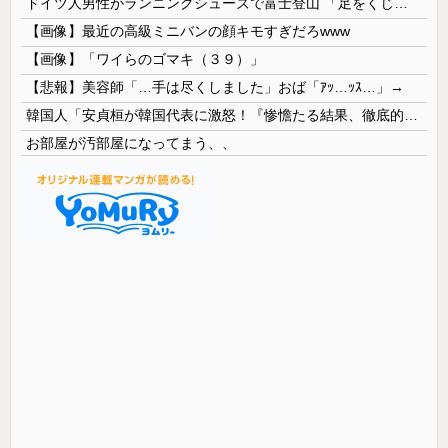
ドイツ人男性がランニングシューズで富士登山 「足をくじいて動けない」
【画像】最近の高級ミニバンの顔キモすぎだろwww
【画像】「ワイらのゴマキ（３９）」
【悲報】美容師「…手は尽くしました」おば「ｱｯ…ｯｽ…」→
韓国人「安貞桓が韓国代表に激怒！『惨憺たる結果、徹底的な刷新が必要だ』と監督や協会を痛烈批判」
お部屋が汚部屋になってまう、、