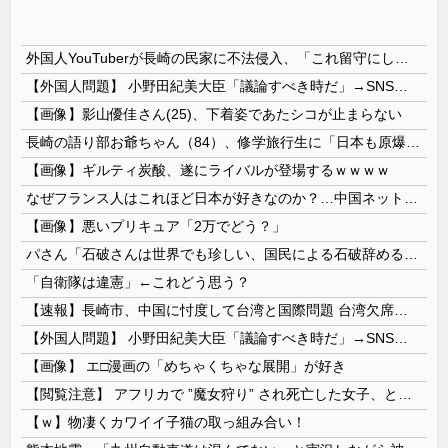
外国人YouTuberが長崎の民家に不法侵入、「これ留守にしてるだけじゃないの？」と激怒する人が続出中
【外国人問題】 小野田紀美大臣「議論すべき時だ」→SNS「まだ議論もしてなかったんだ...」→小野田大臣「これが進歩状況です」めちゃくちゃ仕事して...
【画像】影山優佳さん(25)、下着姿であたシコが止まらない
長崎の語り部お爺ちゃん（84）、修学旅行生に「日本も原爆を持たないと負ける」と言われびっくり！ 被団協代表（85）も中学生に「核を持たないで日本...
【画像】ギルティ炭酸、遂にライバルが登場するｗｗｗｗ
なぜフランス人はこれほど日本が好きなのか？…中国ネット「中国と北朝鮮を除いて日本が好き」！
【画像】悪いプリキュア「2万でどう？」
パさん「石破さんは世界でも珍しい、国民による石破辞めるなデモが自然発生した総理大臣です」
「自衛隊は違憲」←これどう思う？
【速報】長崎市、中国に忖度して台湾と国際問題 台湾欠席「指定座席を使節団区域外にされた」と抗議
【外国人問題】 小野田紀美大臣「議論すべき時だ」→SNS「まだ議論もしてなかったんだ...」→小野田大臣「これが進歩状況です」めちゃくちゃ仕事して...
【画像】 エ□漫画の「めちゃくちゃな展開」が好き
【閲覧注意】 アフリカで ”魔女狩り” され死亡した女子、とんでもなくエ□い体してると話題に
【ｗ】物凄くカワイイ子猫の取っ組み合い！