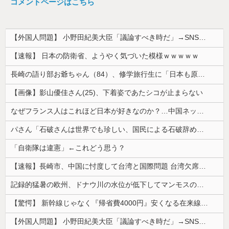
コメントページはこちら
【外国人問題】 小野田紀美大臣「議論すべき時だ」→SNS「まだ議論もしてなかったんだ...」→小野田大臣「これが進歩状況です」めちゃくちゃ仕事して...
【速報】 日本の防衛省、ようやく気づいた模様ｗｗｗｗｗ
長崎の語り部お爺ちゃん（84）、修学旅行生に「日本も原爆を持たないと負ける」と言われびっくり！ 被団協代表（85）も中学生に「核を持たないで日本...
【画像】影山優佳さん(25)、下着姿であたシコが止まらない
なぜフランス人はこれほど日本が好きなのか？…中国ネット「中国と北朝鮮を除いて日本が好き」！
パさん「石破さんは世界でも珍しい、国民による石破辞めるなデモが自然発生した総理大臣です」
「自衛隊は違憲」←これどう思う？
【速報】長崎市、中国に忖度して台湾と国際問題 台湾欠席「指定座席を使節団区域外にされた」と抗議
記録的猛暑の欧州、ドナウ川の水位が低下してマンモスの骨や沈没したドイツ軍の戦艦が出現
【驚愕】 新幹線じゃなく『帰省費4000円』安くなる在来線で帰省した結果ｗｗｗｗｗ
【外国人問題】 小野田紀美大臣「議論すべき時だ」→SNS「まだ議論もしてなかったんだ...」→小野田大臣「これが進歩状況です」めちゃくちゃ仕事して...