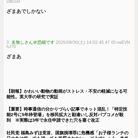
DBcU0
ざまあでしかない
3:
名無しさん＠恐縮です
2025/08/30(土) 14:02:45.47 ID:rwEVN
hJ70
ざまあ
【朗報】かわいい動物の動画がストレス・不安の軽減になる可
能性。英大学の研究で実証
【重要】時事通信の分かりづらい記事でネット混乱！「特定技
能2号に5年枠登場」を移民拡大と勘違いし反対パブコメが殺
到 ※実際は3年で永住申請できた穴を塞ぐ改正
社民党 福島みずほ党首、国旗損壊罪に危機感「お子様ランチの