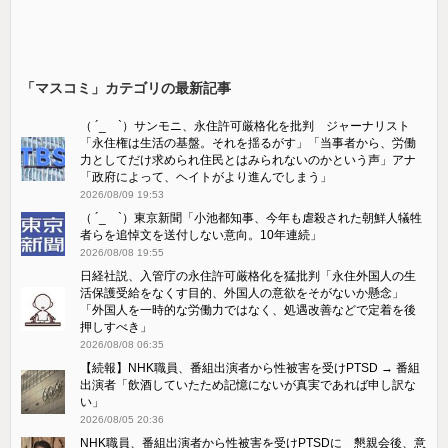
「マスコミ」カテゴリの最新記事
（ ´_ゝ`）サンモニ、永住許可厳格化を批判 ジャーナリスト
「永住権は生活の基盤。それを揺るがす」「当事者から、労働
力としてだけ求められ住民とはみられないのかという声」アナ
「政府によって、ヘイトがより進んでしまう」
2026/08/09 19:53
（ ´_ゝ`）東京新聞「小池都知事、今年も虐殺された朝鮮人犠牲
者らを追悼文を送付しない意向。10年連続」
2026/08/08 19:55
日経社説、入管庁の永住許可厳格化を猛批判「永住外国人の生
活保護受給をなくす目的、外国人の意欲をそがないか懸念」
「外国人を一時的な労働力ではなく、処遇改善などで定着を後
押しすべき」
2026/08/08 06:35
【続報】NHK職員、番組出演者から性被害を受けPTSD → 番組
出演者「飲酒していたため記憶にないが真実であれば申し訳な
い」
2026/08/05 20:36
NHK職員、番組出演者から性被害を受けPTSDに 懇親会後、意