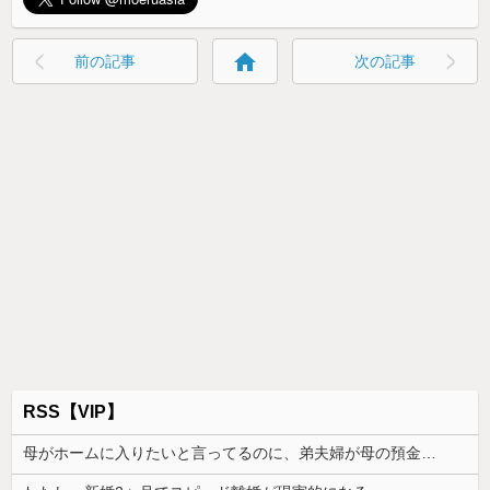
home
前の記事
次の記事
RSS【VIP】
母がホームに入りたいと言ってるのに、弟夫婦が母の預金は使わないでと言ってきた。我が弟ながら情けなくて溜息が出る