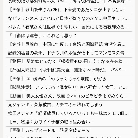
長崎の語り部お爺ちゃん（84）、修学旅行生に「日本も原爆を持たないと負ける」と言われびっくり！ 被団協代表（85）も中学生に「核を持たないで日本...
【画像】影山優佳さん(25)、下着姿であたシコが止まらない
なぜフランス人はこれほど日本が好きなのか？…中国ネット「中国と北朝鮮を除いて日本が好き」！
パさん「石破さんは世界でも珍しい、国民による石破辞めるなデモが自然発生した総理大臣です」
「自衛隊は違憲」←これどう思う？
【速報】長崎市、中国に忖度して台湾と国際問題 台湾欠席「指定座席を使節団区域外にされた」と抗議
記録的猛暑の欧州、ドナウ川の水位が低下してマンモスの骨や沈没したドイツ軍の戦艦が出現
【驚愕】 新幹線じゃなく『帰省費4000円』安くなる在来線で帰省した結果ｗｗｗｗｗ
【外国人問題】 小野田紀美大臣「議論すべき時だ」→SNS「まだ議論もしてなかったんだ...」→小野田大臣「これが進歩状況です」めちゃくちゃ仕事して...
【画像】 エ□漫画の「めちゃくちゃな展開」が好き
【閲覧注意】 アフリカで ”魔女狩り” され死亡した女子、とんでもなくエ□い体してると話題に
【動画】 美人女優さん、映画でマ○コのビラビラまでめくらせてしまうｗｗｗｗｗｗ
元ジャンポケ斉藤被告、ガチでぶっ壊れてしまう
韓国メディア「経済成長しているといっても中味はメモリ価格だけ。雇用増加見通しが半減してしまった」……韓国の内需不況は根強い状況っすね
【ｗ】物凄くカワイイ子猫の取っ組み合い！
【画像】カップヌードル、限界突破ｗｗｗ