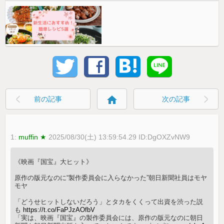
home
前の記事
次の記事
1:
muffin ★
2025/08/30(土) 13:59:54.29 ID:DgOXZvNW9
《映画『国宝』大ヒット》
原作の版元なのに“製作委員会に入らなかった”朝日新聞社員はモヤ
モヤ
「どうせヒットしないだろう」とタカをくくって出資を渋った説
も
https://t.co/FaPJzAOfbV
「実は、映画『国宝』の製作委員会には、原作の版元なのに朝日