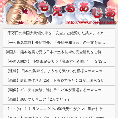
6千万円の韓国大統領の車を「安全」と絶賛した某メディア、高市首相の3千万円の車に対しては……
【平和祈念式典】長崎市長、「長崎平和宣言」の一文を読み飛ばす 「NPTの義務を履行し、核軍縮に向け着実に前進することを求めます」
韓国人「熊本地震で見る日本の土木技術の完全勝利をご覧ください」→「これはすごいわ」「こういうのを見ると日本人は何か適当に作る感じがしない・・・」...
【外国人問題】 小野田紀美大臣「議論すべき時だ」→SNS「まだ議論もしてなかったんだ...」→小野田大臣「これが進歩状況です」めちゃくちゃ仕事して...
【速報】 日本の防衛省、ようやく気づいた模様ｗｗｗｗｗ
【画像】影山優佳さん(25)、下着姿であたシコが止まらない
【画像】ギルティ炭酸、遂にライバルが登場するｗｗｗｗ
【画像】悪いプリキュア「2万でどう？」
【（・(ｪ)・）】ランニング中の50代男性がクマに襲われケガ 体長約1.3メートルのツキノワグマに腕や足をかまれる 岐阜・高山市