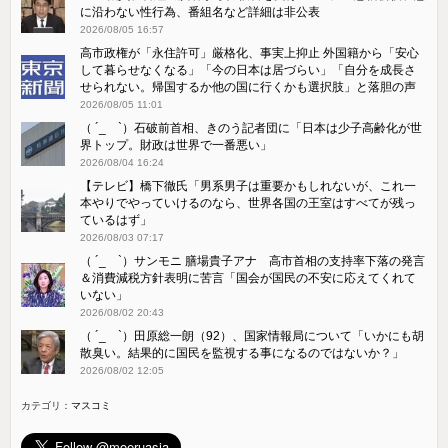
に沿わない性行為、番組名など詳細は非公表
2026/08/05 16:57
高市政権が「永住許可」厳格化、事実上抑止 外国籍から「安心
して暮らせなくなる」「今の日本は居づらい」「自分を成長さ
せられない。帰国するか他の国に行くかも選択肢」と落胆の声
2026/08/05 11:01
（ ´_ゝ`）石破前首相、きのう記者団に「日本は少子高齢化が世
界トップ。財政は世界で一番悪い」
2026/08/04 16:24
【テレビ】橋下徹氏「男系男子は重要かもしれないが、これ一
本やりでやっていけるのなら、世界各国の王室はすべてが残っ
ているはず」
2026/08/03 07:17
（ ´_ゝ`）サンモニ 膳場貴子アナ 高市首相の支持率下落の発言
＆消費減税方針表明に苦言「国会が国民の不安に応えてくれて
いない」
2026/08/02 20:43
（ ´_ゝ`）田原総一朗（92）、国家情報局について「いかにも胡
散臭い。結果的に国民を監視する事になるのではないか？」
2026/08/02 12:05
カテゴリ：
マスコミ