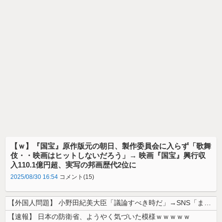
【ｗ】『国宝』原作版元の朝日、製作委員会に入らず「歌舞
伎・・映画はヒットしないだろう」→ 映画『国宝』興行収
入110.1億円超、実写の邦画歴代2位に
2025/08/30 16:54
コメント(15)
【外国人問題】 小野田紀美大臣「議論すべき時だ」→SNS「まだ議論もし...
【速報】 日本の防衛省、ようやく気づいた模様ｗｗｗｗｗ