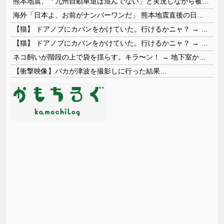
熊本地震、「九州自動車道は混んでない」と実況しながら被災地へ向かう有名アナなどに批判殺到 全国紙記者「最新の状況をいち早く伝えることは報道機関としての責務」「情報を取り上げることには大きな意義がある」
海外「日本よ、お前がナンバーワンだ」 熊本地震直後の日本の対応のスピードに世界が衝撃
【猫】 ドアノブにカバンをかけていた。行けるかニャ？ → 猫はこうなります…
【猫】 ドアノブにカバンをかけていた。行けるかニャ？ → 猫はこうなります…
ネコ飼いが階段の上で袋を揺らす。キラ〜ン！ → 地下室からヤツが現れる…
【衝撃映像】バカが津波を撮影しに行った結果…