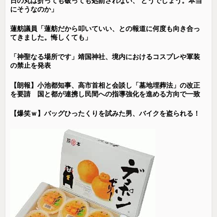
日の丸は折っても破っても処罰されない、 どうでしょう。本当
にそうなのか」
蓮舫議員「蓮舫だから叩いていい、との報道に何度も向き合っ
てきました。悔しくても」
「神聖なる場所です」靖国神社、境内におけるコスプレや軍装
の禁止を発表
【朗報】小池都知事、高市首相と会談し「墓地埋葬法」の改正
を要請 国と都が連携し民間への指導強化を進める方向で一致
【爆笑ｗ】バッグひったくりを試みた男、バイクを盗られる！