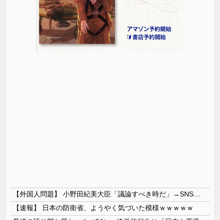
【外国人問題】 小野田紀美大臣「議論すべき時だ」→SNS「まだ議論もしてなかったんだ...」→小野田大臣「これが進歩状況です」めちゃくちゃ仕事して...
【速報】 日本の防衛省、ようやく気づいた模様ｗｗｗｗｗ