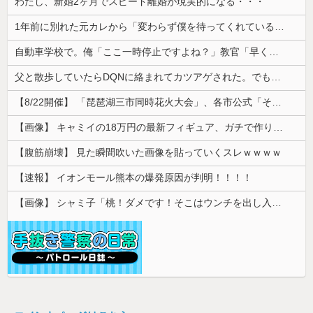
わたし、新婚2ヶ月でスピード離婚が現実的になる・・・
1年前に別れた元カレから「変わらず僕を待ってくれていると確信しています」とメールが届いた。別れの言葉は心の中の魔が言わせたとして復縁を求められ…
自動車学校で。俺「ここ一時停止ですよね？」教官「早く行け！」→指示どおり進んだ直後、バイクと衝突してしまい…
父と散歩していたらDQNに絡まれてカツアゲされた。でも父のまさかの行動で立場が一気に逆転して…
【8/22開催】 「琵琶湖三市同時花火大会」、各市公式「そんな花火大会は存在しない」→ 高価チケットを購入した人達がSNS阿鼻叫喚
【画像】 キャミイの18万円の最新フィギュア、ガチで作り込みがエグすぎる
【腹筋崩壊】 見た瞬間吹いた画像を貼っていくスレｗｗｗｗ
【速報】 イオンモール熊本の爆発原因が判明！！！！
【画像】 シャミ子「桃！ダメです！そこはウンチを出し入れする穴です！」