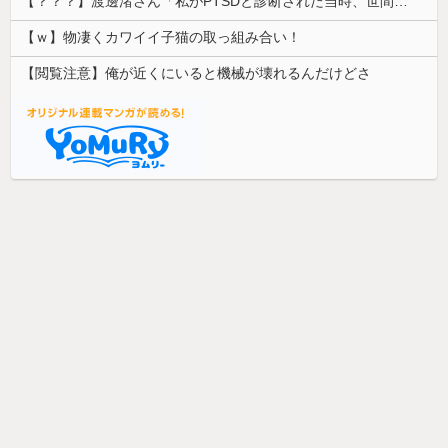
【？？？】渡邊渚さん「私がPTSDと診断された当時、世間はまだPTSDという言葉は浸透されていませんでした」
【ｗ】物凄くカワイイ子猫の取っ組み合い！
【閲覧注意】俺が近くにいると機械が壊れるんだけどさ