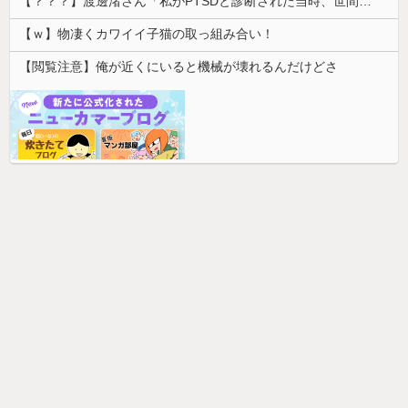
【？？？】渡邊渚さん「私がPTSDと診断された当時、世間はまだPTSDという言葉は浸透されていませんでした」
【ｗ】物凄くカワイイ子猫の取っ組み合い！
【閲覧注意】俺が近くにいると機械が壊れるんだけどさ