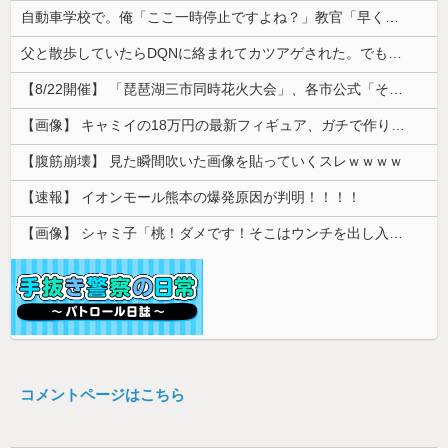
自動車学校で。俺「ここ一時停止ですよね？」教官「早く行け！」→指示どおり進んだ直後、バイクと衝突してしまい…
父と散歩していたらDQNに絡まれてカツアゲされた。でも父のまさかの行動で立場が一気に逆転して…
【8/22開催】 「琵琶湖三市同時花火大会」、各市公式「そんな花火大会は存在しない」→ 高価チケットを購入した人達がSNS阿鼻叫喚
【画像】 キャミイの18万円の最新フィギュア、ガチで作り込みがエグすぎる
【腹筋崩壊】 見た瞬間吹いた画像を貼っていくスレｗｗｗｗ
【速報】 イオンモール熊本の爆発原因が判明！！！！
【画像】 シャミ子「桃！ダメです！そこはウンチを出し入れする穴です！」
コメントページはこちら