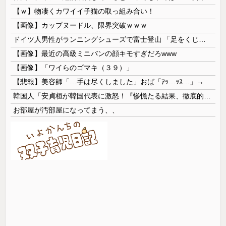
【ｗ】物凄くカワイイ子猫の取っ組み合い！
【画像】カップヌードル、限界突破ｗｗｗ
ドイツ人男性がランニングシューズで富士登山 「足をくじいて動けない」
【画像】最近の高級ミニバンの顔キモすぎだろwww
【画像】「ワイらのゴマキ（３９）」
【悲報】美容師「…手は尽くしました」おば「ｱｯ…ｯｽ…」→
韓国人「安貞桓が韓国代表に激怒！『惨憺たる結果、徹底的な刷新が必要だ』と監督や協会を痛烈批判」
お部屋が汚部屋になってまう、、