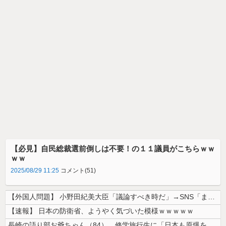
【必見】自民総裁選前倒しは不要！の１１議員がこちらｗｗ
ｗｗ
2025/08/29 11:25
コメント(51)
【外国人問題】 小野田紀美大臣「議論すべき時だ」→SNS「まだ議論もし...
【速報】 日本の防衛省、ようやく気づいた模様ｗｗｗｗｗ
長崎の語り部お爺ちゃん（84）、修学旅行生に「日本も原爆を持たないと負...