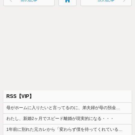
RSS【VIP】
母がホームに入りたいと言ってるのに、弟夫婦が母の預金は使わないでと言ってきた。我が弟ながら情けなくて溜息が出る
わたし、新婚2ヶ月でスピード離婚が現実的になる・・・
1年前に別れた元カレから「変わらず僕を待ってくれていると確信しています」とメールが届いた。別れの言葉は心の中の魔が言わせたとして復縁を求められ…