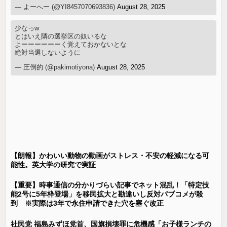
— よーへー (@YI8457070693836)
August 28, 2025
少なっw
とはいえ隣の選挙区の奴いるな
よーーーーーーく覚えておかないとな
絶対当選しないように
— 圧倒的 (@pakimotiyona)
August 28, 2025
【朗報】かわいい動物の動画がストレス・不安の軽減になる可
能性。英大学の研究で実証
【重要】時事通信の分かりづらい記事でネット混乱！「特定技
能2号に5年枠登場」を移民拡大と勘違いし反対パブコメが殺
到 ※実際は3年で永住申請できた穴を塞ぐ改正
社民党 福島みずほ党首、国旗損壊罪に危機感「お子様ランチの