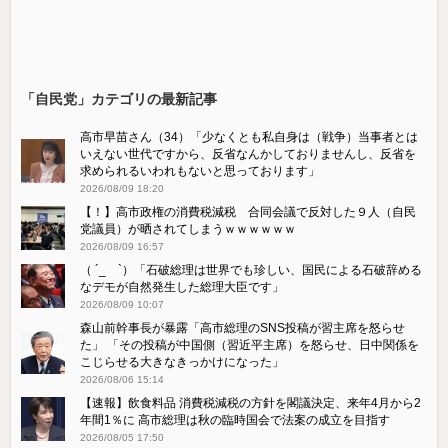
「自民党」カテゴリの最新記事
高市早苗さん（34）「少なくとも私自身は（戦争）当事者とは
いえない世代ですから、反省なんかしておりませんし、反省を
求められるいわれもないと思っております」
2026/08/09 18:20
【！】高市政権の消費税減税 合同会議で反対した９人（自民
党議員）が晒されてしまうｗｗｗｗｗｗ
2026/08/09 16:57
（ ´_ゝ`）「石破総理は世界でも珍しい、国民による石破辞める
なデモが自然発生した総理大臣です」
2026/08/09 10:07
森山前幹事長が暴露「高市総理のSNS投稿が習主席を怒らせ
た」 「その投稿が中国側（習近平主席）を怒らせ、日中関係を
こじらせる大きなきっかけになった」
2026/08/06 15:14
【速報】飲食料品 消費税減税の方針を閣議決定、来年4月から2
年間1％に 高市総理は秋の臨時国会で法案の成立を目指す
2026/08/05 17:50