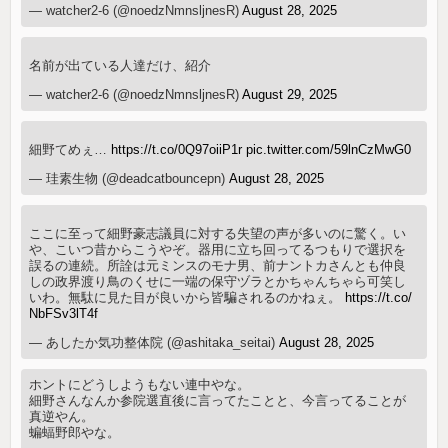
— watcher2-6 (@noedzNmnsljnesR)
August 28, 2025
名前が出ている人達だけ、紹介
— watcher2-6 (@noedzNmnsljnesR)
August 29, 2025
細野てめぇ…
https://t.co/0Q97oiiP1r
pic.twitter.com/59lnCzMwG0
— 珪素生物 (@deadcatbouncepn)
August 28, 2025
ここに至って細野豪志議員に対する失望の声が多いのに驚く。い
や、こいつ昔からこうやぞ。器用に立ち回ってるつもりで選択を
誤るの連続。所詮は元ミンスのモナ男、前ナントカさんとも仲良
しの政界渡り鳥のくせに一端の保守ヅラとかちゃんちゃら可笑し
いわ。無駄に見た目が良いから皆騙されるのかねぇ。
https://t.co/
NbFSv3lT4f
— あしたか気功整体院 (@ashitaka_seitai)
August 28, 2025
ホントにどうしようもない連中やな。
細野さんなんか参院選直後に言ってたことと、今言ってることが
真逆やん。
蝙蝠野郎やな。