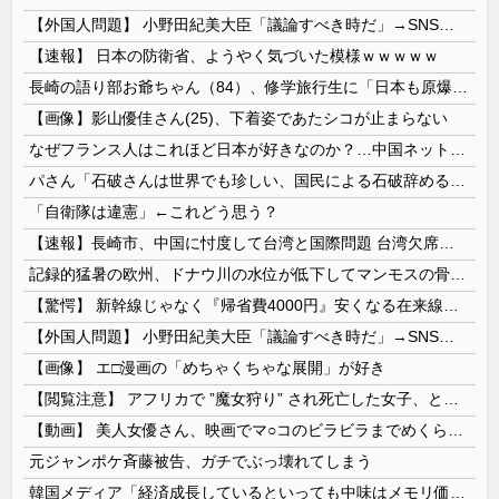
【外国人問題】 小野田紀美大臣「議論すべき時だ」→SNS「まだ議論もしてなかったんだ...」→小野田大臣「これが進歩状況です」めちゃくちゃ仕事して...
【速報】 日本の防衛省、ようやく気づいた模様ｗｗｗｗｗ
長崎の語り部お爺ちゃん（84）、修学旅行生に「日本も原爆を持たないと負ける」と言われびっくり！ 被団協代表（85）も中学生に「核を持たないで日本...
【画像】影山優佳さん(25)、下着姿であたシコが止まらない
なぜフランス人はこれほど日本が好きなのか？…中国ネット「中国と北朝鮮を除いて日本が好き」！
パさん「石破さんは世界でも珍しい、国民による石破辞めるなデモが自然発生した総理大臣です」
「自衛隊は違憲」←これどう思う？
【速報】長崎市、中国に忖度して台湾と国際問題 台湾欠席「指定座席を使節団区域外にされた」と抗議
記録的猛暑の欧州、ドナウ川の水位が低下してマンモスの骨や沈没したドイツ軍の戦艦が出現
【驚愕】 新幹線じゃなく『帰省費4000円』安くなる在来線で帰省した結果ｗｗｗｗｗ
【外国人問題】 小野田紀美大臣「議論すべき時だ」→SNS「まだ議論もしてなかったんだ...」→小野田大臣「これが進歩状況です」めちゃくちゃ仕事して...
【画像】 エ□漫画の「めちゃくちゃな展開」が好き
【閲覧注意】 アフリカで ”魔女狩り” され死亡した女子、とんでもなくエ□い体してると話題に
【動画】 美人女優さん、映画でマ○コのビラビラまでめくらせてしまうｗｗｗｗｗｗ
元ジャンポケ斉藤被告、ガチでぶっ壊れてしまう
韓国メディア「経済成長しているといっても中味はメモリ価格だけ。雇用増加見通しが半減してしまった」……韓国の内需不況は根強い状況っすね