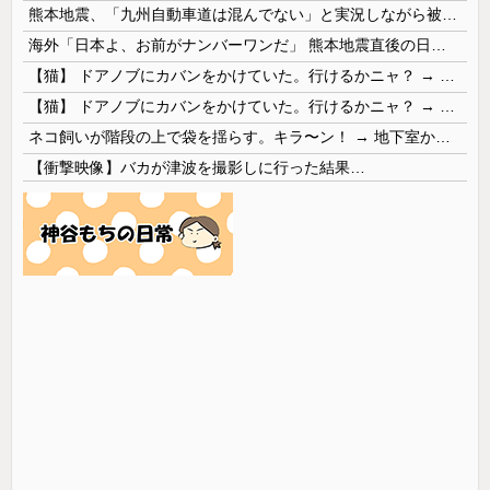
熊本地震、「九州自動車道は混んでない」と実況しながら被災地へ向かう有名アナなどに批判殺到 全国紙記者「最新の状況をいち早く伝えることは報道機関としての責務」「情報を取り上げることには大きな意義がある」
海外「日本よ、お前がナンバーワンだ」 熊本地震直後の日本の対応のスピードに世界が衝撃
【猫】 ドアノブにカバンをかけていた。行けるかニャ？ → 猫はこうなります…
【猫】 ドアノブにカバンをかけていた。行けるかニャ？ → 猫はこうなります…
ネコ飼いが階段の上で袋を揺らす。キラ〜ン！ → 地下室からヤツが現れる…
【衝撃映像】バカが津波を撮影しに行った結果…