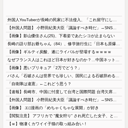
外国人YouTuberが長崎の民家に不法侵入、「これ留守にしてるだけじゃないの？」と激怒する人が続出中
【外国人問題】 小野田紀美大臣「議論すべき時だ」→SNS「まだ議論もしてなかったんだ...」→小野田大臣「これが進歩状況です」めちゃくちゃ仕事して...
【画像】影山優佳さん(25)、下着姿であたシコが止まらない
長崎の語り部お爺ちゃん（84）、修学旅行生に「日本も原爆を持たないと負ける」と言われびっくり！ 被団協代表（85）も中学生に「核を持たないで日本...
【画像】ギルティ炭酸、遂にライバルが登場するｗｗｗｗ
なぜフランス人はこれほど日本が好きなのか？…中国ネット「中国と北朝鮮を除いて日本が好き」！
【画像】悪いプリキュア「2万でどう？」
パさん「石破さんは世界でも珍しい、国民による石破辞めるなデモが自然発生した総理大臣です」
「自衛隊は違憲」←これどう思う？
【速報】長崎市、中国に忖度して台湾と国際問題 台湾欠席「指定座席を使節団区域外にされた」と抗議
【外国人問題】 小野田紀美大臣「議論すべき時だ」→SNS「まだ議論もしてなかったんだ...」→小野田大臣「これが進歩状況です」めちゃくちゃ仕事して...
【画像】 エ□漫画の「めちゃくちゃな展開」が好き
【閲覧注意】 アフリカで ”魔女狩り” され死亡した女子、とんでもなくエ□い体してると話題に
【ｗ】物凄くカワイイ子猫の取っ組み合い！