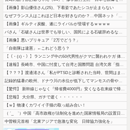
【画像】影山優佳さん(25)、下着姿であたシコが止まらない
なぜフランス人はこれほど日本が好きなのか？…中国ネット「中国と北朝鮮を...
【画像】ギルティ炭酸、遂にライバルが登場するｗｗｗｗ
パさん「石破さんは世界でも珍しい、国民による石破辞めるなデモが自然発生...
【画像】悪いプリキュア「2万でどう？」
「自衛隊は違憲」←これどう思う？
【（・(ｪ)・）】ランニング中の50代男性がクマに襲われケガ 体長約1...
【速報】長崎市、中国に忖度して台湾と国際問題 台湾欠席「指定座席を使節...
【？？？】渡邊渚さん「私がPTSDと診断された当時、世間はまだPTSD...
記録的猛暑の欧州、ドナウ川の水位が低下してマンモスの骨や沈没したドイツ...
【驚愕】 新幹線じゃなく『帰省費4000円』安くなる在来線で帰省した結...
【悲報】 大分県、ガチで逝く・・・・・・
【ｗ】物凄くカワイイ子猫の取っ組み合い！
（ ´_ゝ`）中国「高市政権が法制化を進めた国家情報局の設置日が7月3...
中曽根元首相「北東アジアで急激な変化 日韓協力強化を」