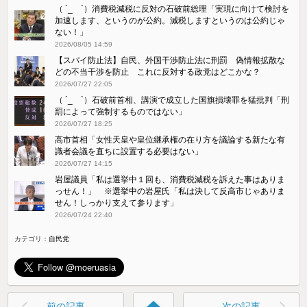
（ ´_ゝ`）消費税減税に反対の石破前総理「実現に向けて検討を
加速します、というのが公約。減税しますというのは公約じゃ
ない！」
2026/08/05 14:59
【スパイ防止法】自民、外国干渉防止法に刑罰 偽情報拡散な
どの不当干渉を防止 これに反対する政党はどこかな？
2026/07/27 22:05
（ ´_ゝ`）石破前首相、講演で成立した国旗損壊罪を猛批判「刑
罰によって強制するものではない」
2026/07/27 18:25
高市首相「女性天皇や皇位継承権の在り方を議論する新たな有
識者会議を直ちに設置する必要はない」
2026/07/27 14:15
岩屋議員「私は選挙中１回も、消費税減税を訴えた事はありま
っせん！」 ※選挙中の岩屋氏「私は決して反高市じゃありま
せん！しっかり支えて参ります」
2026/07/24 22:40
カテゴリ：
自民党
home
前の記事
次の記事