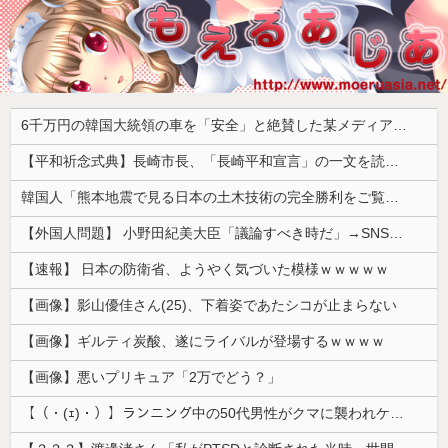
6千万円の韓国大統領の車を「安全」と絶賛した某メディア、高市首相の3千万円の車に対しては……
【平和祈念式典】長崎市長、「長崎平和宣言」の一文を読み飛ばす 「NPTの義務を履行し、核軍縮に向け着実に前進することを求めます」
韓国人「熊本地震で見る日本の土木技術の完全勝利をご覧ください」→「これはすごいわ」「こういうのを見ると日本人は何か適当に作る感じがしない・・・」...
【外国人問題】 小野田紀美大臣「議論すべき時だ」→SNS「まだ議論もしてなかったんだ...」→小野田大臣「これが進歩状況です」めちゃくちゃ仕事して...
【速報】 日本の防衛省、ようやく気づいた模様ｗｗｗｗｗ
【画像】影山優佳さん(25)、下着姿であたシコが止まらない
【画像】ギルティ炭酸、遂にライバルが登場するｗｗｗｗ
【画像】悪いプリキュア「2万でどう？」
【（・(ｪ)・）】ランニング中の50代男性がクマに襲われケガ 体長約1.3メートルのツキノワグマに腕や足をかまれる 岐阜・高山市