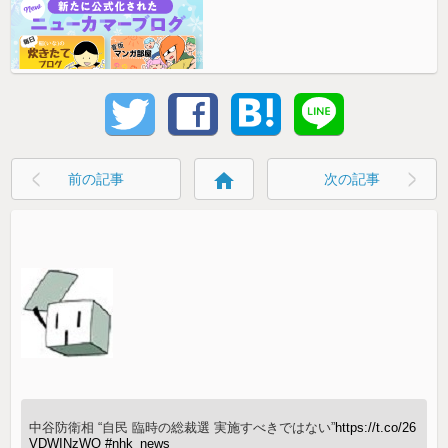
home
前の記事
次の記事
中谷防衛相 “自民 臨時の総裁選 実施すべきではない”
https://t.co/26
VDWINzWQ
#nhk_news