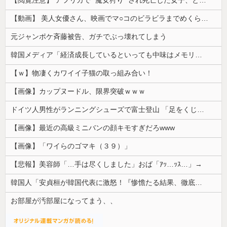
【閲覧注意】 アフリカで ”魔女狩り” され死亡した女子、とんでもなくエ□い体してると話題に
【動画】 美人女優さん、映画でマ○コのビラビラまでめくらせてしまうｗｗｗｗｗｗ
元ジャンポケ斉藤被告、ガチでぶっ壊れてしまう
韓国メディア「経済成長しているといっても中味はメモリ価格だけ。雇用増加見通しが半減してしまった」……韓国の内需不況は根強い状況っすね
【ｗ】物凄くカワイイ子猫の取っ組み合い！
【画像】カップヌードル、限界突破ｗｗｗ
ドイツ人男性がランニングシューズで富士登山 「足をくじいて動けない」
【画像】最近の高級ミニバンの顔キモすぎだろwww
【画像】「ワイらのゴマキ（３９）」
【悲報】美容師「…手は尽くしました」おば「ｱｯ…ｯｽ…」→
韓国人「安貞桓が韓国代表に激怒！『惨憺たる結果、徹底的な刷新が必要だ』と監督や協会を痛烈批判」
お部屋が汚部屋になってまう、、