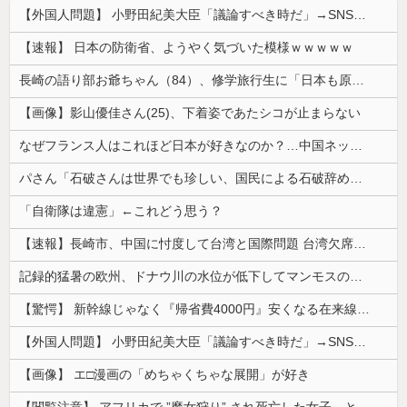
【外国人問題】 小野田紀美大臣「議論すべき時だ」→SNS「まだ議論もしてなかったんだ...」→小野田大臣「これが進歩状況です」めちゃくちゃ仕事して...
【速報】 日本の防衛省、ようやく気づいた模様ｗｗｗｗｗ
長崎の語り部お爺ちゃん（84）、修学旅行生に「日本も原爆を持たないと負ける」と言われびっくり！ 被団協代表（85）も中学生に「核を持たないで日本...
【画像】影山優佳さん(25)、下着姿であたシコが止まらない
なぜフランス人はこれほど日本が好きなのか？…中国ネット「中国と北朝鮮を除いて日本が好き」！
パさん「石破さんは世界でも珍しい、国民による石破辞めるなデモが自然発生した総理大臣です」
「自衛隊は違憲」←これどう思う？
【速報】長崎市、中国に忖度して台湾と国際問題 台湾欠席「指定座席を使節団区域外にされた」と抗議
記録的猛暑の欧州、ドナウ川の水位が低下してマンモスの骨や沈没したドイツ軍の戦艦が出現
【驚愕】 新幹線じゃなく『帰省費4000円』安くなる在来線で帰省した結果ｗｗｗｗｗ
【外国人問題】 小野田紀美大臣「議論すべき時だ」→SNS「まだ議論もしてなかったんだ...」→小野田大臣「これが進歩状況です」めちゃくちゃ仕事して...
【画像】 エ□漫画の「めちゃくちゃな展開」が好き