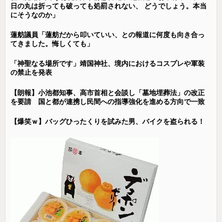
日の丸は折っても破っても処罰されない、 どうでしょう。本当
にそうなのか」
蓮舫議員「蓮舫だから叩いていい、との報道に何度も向き合っ
てきました。悔しくても」
「神聖なる場所です」靖国神社、境内におけるコスプレや軍装
の禁止を発表
【朗報】小池都知事、高市首相と会談し「墓地埋葬法」の改正
を要請 国と都が連携し民間への指導強化を進める方向で一致
【爆笑ｗ】バッグひったくりを試みた男、バイクを盗られる！