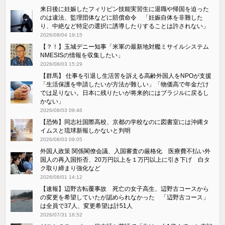
来日後に妊娠したフィリピン技能実習生に退職や帰国を迫った
のは違法、監理団体などに賠償命令 「妊娠自体を非難した
り、中絶など特定の選択に誘導したりすることは許されない」
2026/08/04 19:15
【？！】玉城デニー知事「米軍の最新地対艦ミサイルシステム
NMESISの情報を収集したい」
2026/08/03 15:29
【群馬】 仕事を引退し生活苦を訴える高齢外国人をNPOが支援
「生活保護を申請したいが方法が難しい」「物価高で年金だけ
では足りない。日本に残りたいが将来的にはブラジルに戻るし
かない」
2026/08/03 09:46
【恐怖】同志社国際高校、京都の学校なのに図書室には沖縄タ
イムスと琉球新報しかないと判明
2026/08/03 09:05
外国人政策 関係閣僚会議、入国審査の厳格化 医療費不払い外
国人の再入国拒否、20万円以上を１万円以上に引き下げ 白タ
ク取り締まり強化など
2026/08/01 14:12
【速報】辺野古転覆事故 死亡の女子高生、辺野古コースから
の変更を希望していたが認められなかった 「辺野古コース」
は全員で37人、変更希望は計51人
2026/07/31 16:52