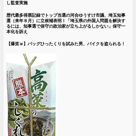
し監査実施
歴代最多得票記録でトップ当選の河合ゆうすけ市議、埼玉知事
選（来年８月）に立候補表明！「埼玉県の外国人問題を解決す
るには、知事選で保守の政治家が立ち上がるしかない」保守一
本化を訴え
【爆笑ｗ】バッグひったくりを試みた男、バイクを盗られる！