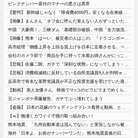
ピンクナンバー原付のマナーの悪さは異常
【驚愕】 新幹線じゃなく『帰省費4000円』安くなる在来線で帰省した結果ｗｗｗｗｗ
【画像】まんさん「オフ会に呼んだ覚えない人がずっといたので晒すわ」（パシャ）
中国「大豪雨！」三峡ダム「基礎部分破損」中国「全力放流！」台風13号「中国上陸予測」台風15号「中国接近（画像」中国「台風同時上陸！（穀物生産が...
【画像】熊本「はーい、被災者の人はこの、『ドラゴンボールの家』みたいな奴の中で過ごしてねー」
高市総理「物価上昇を上回る賃上げを日本に定着させる」⇒ 国家公務員月給3.51％増へ
会社のカメラ部で「商品を手に持って水着お姉さんがにっこり」を撮影、だがお姉さんは素人アルバイトで親バレした結果……
【悲報】佐藤二朗、ガチで『深刻な状態』になってしまう・・・・
【悲報】消費税減税に反対している自民党議員9人が判明ｗｗｗｗｗｗ
反高市で有名な某野党議員が不正な投票支援を受けていた過去が発掘、「説明責任があるのでは？」と揶揄されており……
【動画】 美人女優さん、映画でマ○コのビラビラまでめくらせてしまうｗｗｗｗｗｗ
元ジャンポケ斉藤被告、ガチでぶっ壊れてしまう
【盗撮】 日本の花嫁のウェディングドレス着替え動画、とんでもない神乳だと海外で話題に
【ｗ】物凄くカワイイ子猫の取っ組み合い！
熊本地震、「九州自動車道は混んでない」と実況しながら被災地へ向かう有名アナなどに批判殺到 全国紙記者「最新の状況をいち早く伝えることは報道機関としての責務」「情報を取り上げることには大きな意義がある」
海外「日本よ、お前がナンバーワンだ」 熊本地震直後の日本の対応のスピードに世界が衝撃