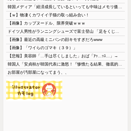
韓国メディア「経済成長しているといっても中味はメモリ価格だけ。雇用増加見通しが半減してしまった」……韓国の内需不況は根強い状況っすね
【ｗ】物凄くカワイイ子猫の取っ組み合い！
【画像】カップヌードル、限界突破ｗｗｗ
ドイツ人男性がランニングシューズで富士登山 「足をくじいて動けない」
【画像】最近の高級ミニバンの顔キモすぎだろwww
【画像】「ワイらのゴマキ（３９）」
【悲報】美容師「…手は尽くしました」おば「ｱｯ…ｯｽ…」→
韓国人「安貞桓が韓国代表に激怒！『惨憺たる結果、徹底的な刷新が必要だ』と監督や協会を痛烈批判」
お部屋が汚部屋になってまう、、