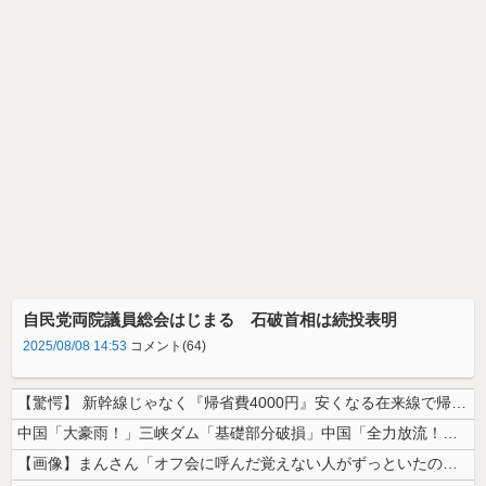
自民党両院議員総会はじまる 石破首相は続投表明
2025/08/08 14:53
コメント(64)
【驚愕】 新幹線じゃなく『帰省費4000円』安くなる在来線で帰省した結...
中国「大豪雨！」三峡ダム「基礎部分破損」中国「全力放流！」台風13号「...
【画像】まんさん「オフ会に呼んだ覚えない人がずっといたので晒すわ」（パ...