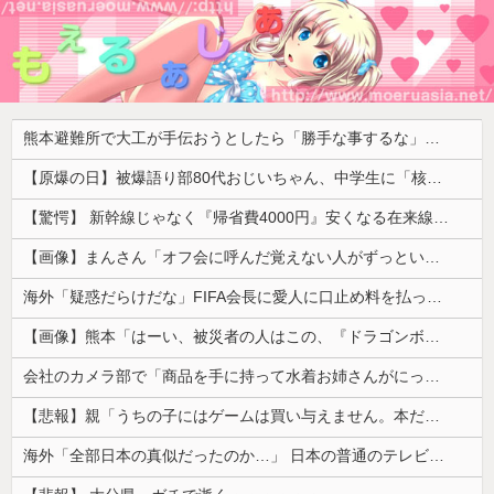
熊本避難所で大工が手伝おうとしたら「勝手な事するな」と行政側に止められた！との証言、内容があまりに胡散臭すぎた結果……
【原爆の日】被爆語り部80代おじいちゃん、中学生に「核を持たないで日本を守れますか？」「日本も原爆を持たないと負ける！」と言われ絶句 ………
【驚愕】 新幹線じゃなく『帰省費4000円』安くなる在来線で帰省した結果ｗｗｗｗｗ
【画像】まんさん「オフ会に呼んだ覚えない人がずっといたので晒すわ」（パシャ）
海外「疑惑だらけだな」FIFA会長に愛人に口止め料を払っていた疑惑（海外の反応）
【画像】熊本「はーい、被災者の人はこの、『ドラゴンボールの家』みたいな奴の中で過ごしてねー」
会社のカメラ部で「商品を手に持って水着お姉さんがにっこり」を撮影、だがお姉さんは素人アルバイトで親バレした結果……
【悲報】親「うちの子にはゲームは買い与えません。本だけで十分」→結果ｗｗｗ
海外「全部日本の真似だったのか…」 日本の普通のテレビ番組が最新SNSの数十年先を行っていたと話題に