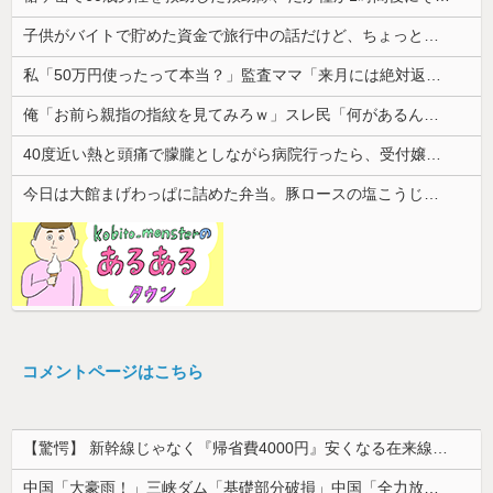
子供がバイトで貯めた資金で旅行中の話だけど、ちょっとお金足りないから貸してくれる？って連絡きた
私「50万円使ったって本当？」監査ママ「来月には絶対返すから…」→約束を信じて待った結果、警察に通報することになり…
俺「お前ら親指の指紋を見てみろｗ」スレ民「何があるんだ？」→見た瞬間、思わず笑ってしまう人が続出して…
40度近い熱と頭痛で朦朧としながら病院行ったら、受付嬢が「予約のない人は診ません」と拒否された。タクシーを呼ぶための電話も貸してくれず...
今日は大館まげわっぱに詰めた弁当。豚ロースの塩こうじ＆ガーリック焼き
コメントページはこちら
【驚愕】 新幹線じゃなく『帰省費4000円』安くなる在来線で帰省した結果ｗｗｗｗｗ
中国「大豪雨！」三峡ダム「基礎部分破損」中国「全力放流！」台風13号「中国上陸予測」台風15号「中国接近（画像」中国「台風同時上陸！（穀物生産が...