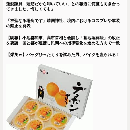
蓮舫議員「蓮舫だから叩いていい、との報道に何度も向き合っ
てきました。悔しくても」
「神聖なる場所です」靖国神社、境内におけるコスプレや軍装
の禁止を発表
【朗報】小池都知事、高市首相と会談し「墓地埋葬法」の改正
を要請 国と都が連携し民間への指導強化を進める方向で一致
【爆笑ｗ】バッグひったくりを試みた男、バイクを盗られる！