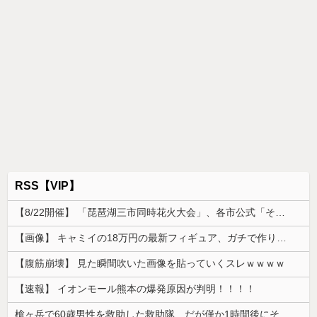
RSS【VIP】
【8/22開催】 「琵琶湖三市同時花火大会」、各市公式「そんな花火大会は存在しない」→ 高価チケットを購入した人達がSNS阿鼻叫喚
【画像】 キャミイの18万円の最新フィギュア、ガチで作り込みがエグすぎる
【腹筋崩壊】 見た瞬間吹いた画像を貼っていくスレｗｗｗｗ
【速報】 イオンモール熊本の爆発原因が判明！！！！
槍ヶ岳で60歳男性を救助した救助隊、だが僅か1時間後にその男性が所属していたPTから連絡があって……