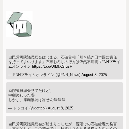
自民党両院議員総会はじまる…石破首相「引き続き日本国に責任
を持ってまいります」石破おろしの行方は依然不透明
#FNNプライ
ムオンライン
https://t.co/UfMfXSfusF
— FNNプライムオンライン (@FNN_News)
August 8, 2025
両院議員総会見てたけど、
中継終わった😫
しかし、厚顔無恥は許せん😡😡😡
— ドッコイ (@dottcoi)
August 8, 2025
自民党両院議員総会が始まりましたが、冒頭での石破総理の発言
は言葉足りず。この調子では、日本はさらなる危機へと向かうの