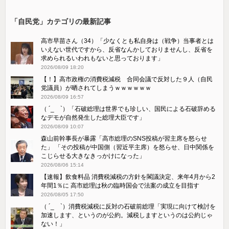
「自民党」カテゴリの最新記事
高市早苗さん（34）「少なくとも私自身は（戦争）当事者とは
いえない世代ですから、反省なんかしておりませんし、反省を
求められるいわれもないと思っております」
2026/08/09 18:20
【！】高市政権の消費税減税 合同会議で反対した９人（自民
党議員）が晒されてしまうｗｗｗｗｗｗ
2026/08/09 16:57
（ ´_ゝ`）「石破総理は世界でも珍しい、国民による石破辞める
なデモが自然発生した総理大臣です」
2026/08/09 10:07
森山前幹事長が暴露「高市総理のSNS投稿が習主席を怒らせ
た」 「その投稿が中国側（習近平主席）を怒らせ、日中関係を
こじらせる大きなきっかけになった」
2026/08/06 15:14
【速報】飲食料品 消費税減税の方針を閣議決定、来年4月から2
年間1％に 高市総理は秋の臨時国会で法案の成立を目指す
2026/08/05 17:50
（ ´_ゝ`）消費税減税に反対の石破前総理「実現に向けて検討を
加速します、というのが公約。減税しますというのは公約じゃ
ない！」