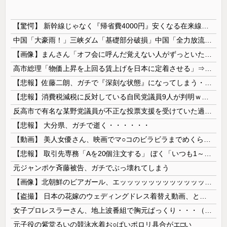
【驚愕】 新幹線じゃなく『帰省費4000円』安くなる在来線で帰省した結果ｗｗｗｗｗ
中国「大豪雨！」三峡ダム「基礎部分破損」中国「全力放流！」台風13号「中国上陸予測」台風15号「中国接近（画像」中国「台風同時上陸！（穀物生産が...
【画像】まんさん「オフ会に呼んだ覚えない人がずっといたので晒すわ」（パシャ）
高市総理「物価上昇を上回る賃上げを日本に定着させる」⇒ 国家公務員月給3.51％増へ
【悲報】佐藤二朗、ガチで『深刻な状態』になってしまう・・・・
【悲報】消費税減税に反対している自民党議員9人が判明ｗｗｗｗｗｗ
反高市で有名な某野党議員が不正な投票支援を受けていた過去が発掘、「説明責任があるのでは？」と揶揄されており……
【悲報】 大分県、ガチで逝く・・・・・・
【動画】 美人女優さん、映画でマ○コのビラビラまでめくらせてしまうｗｗｗｗｗｗ
【悲報】 取引先専務「Aを20個注文する」 ぼく「いつも1～2個しか使わないけど本当に20であってる？」 取専「あってる」→結果『こう』なったんだが...
元ジャンポケ斉藤被告、ガチでぶっ壊れてしまう
【画像】北朝鮮のビアガール、エッッッッッッッッッッッッッッッッッ！
【盗撮】 日本の花嫁のウェディングドレス着替え動画、とんでもない神乳だと海外で話題に
女子プロレスラーさん、地上波番組で胸元ぱっくり・・・（※画像あり）
元子役の紫堂るいの競泳水着お○ぱいポロリ具合がエ□い