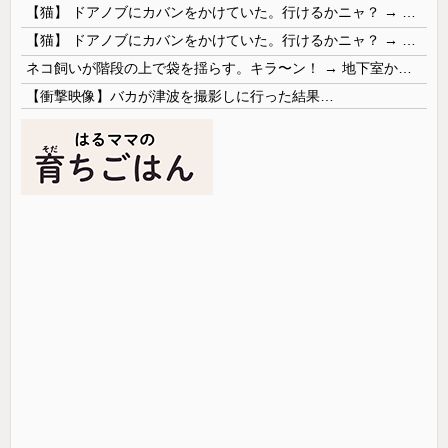
【猫】 ドアノブにカバンをかけていた。行けるかニャ？ → 猫はこうなります…
【猫】 ドアノブにカバンをかけていた。行けるかニャ？ → 猫はこうなります…
ネコ飼いが階段の上で袋を揺らす。キラ〜ン！ → 地下室からヤツが現れる…
【衝撃映像】バカが津波を撮影しに行った結果…