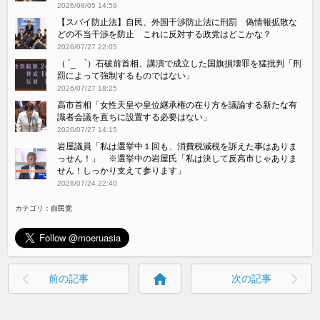
2026/08/05 14:59
【スパイ防止法】自民、外国干渉防止法に刑罰 偽情報拡散な
どの不当干渉を防止 これに反対する政党はどこかな？
2026/07/27 22:05
（ ´_ゝ`）石破前首相、講演で成立した国旗損壊罪を猛批判「刑
罰によって強制するものではない」
2026/07/27 18:25
高市首相「女性天皇や皇位継承権の在り方を議論する新たな有
識者会議を直ちに設置する必要はない」
2026/07/27 14:15
岩屋議員「私は選挙中１回も、消費税減税を訴えた事はありま
っせん！」 ※選挙中の岩屋氏「私は決して反高市じゃありま
せん！しっかり支えて参ります」
2026/07/24 22:40
カテゴリ：
自民党
home
前の記事
次の記事