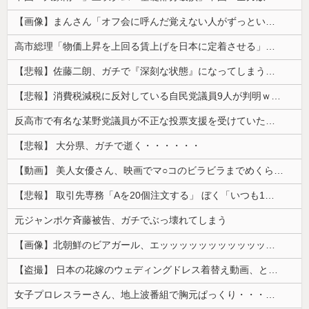
【画像】まんさん「オフ会に呼んだ覚えない人がずっといたので晒すわ」（パシャ）
高市総理「物価上昇を上回る賃上げを日本に定着させる」⇒ 国家公務員月給3.51％増へ
【悲報】佐藤二朗、ガチで『深刻な状態』になってしまう・・・・
【悲報】消費税減税に反対している自民党議員9人が判明ｗｗｗｗｗｗ
反高市で有名な某野党議員が不正な投票支援を受けていた過去が発掘、「説明責任があるのでは？」と揶揄されており……
【悲報】 大分県、ガチで逝く・・・・・・
【動画】 美人女優さん、映画でマ○コのビラビラまでめくらせてしまうｗｗｗｗｗｗ
【悲報】 取引先専務「Aを20個注文する」 ぼく「いつも1～2個しか使わないけど本当に20であってる？」 取専「あってる」→結果『こう』なったんだが...
元ジャンポケ斉藤被告、ガチでぶっ壊れてしまう
【画像】北朝鮮のビアガール、エッッッッッッッッッッッッッッッッッ！
【盗撮】 日本の花嫁のウェディングドレス着替え動画、とんでもない神乳だと海外で話題に
女子プロレスラーさん、地上波番組で胸元ぱっくり・・・（※画像あり）