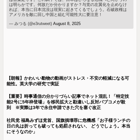
は明らかです。何故だか分かりますか？与党の左翼化を止めなけ
れば、本当に日本沈没は現実に起きてくるでしょう。石破政権は
アメリカを敵に回し中国と組む可能性大に要注意！
— みつる (@e3rutweet)
August 8, 2025
【朗報】かわいい動物の動画がストレス・不安の軽減になる可
能性。英大学の研究で実証
【重要】時事通信の分かりづらい記事でネット混乱！「特定技
能2号に5年枠登場」を移民拡大と勘違いし反対パブコメが殺
到 ※実際は3年で永住申請できた穴を塞ぐ改正
社民党 福島みずほ党首、国旗損壊罪に危機感「お子様ランチの
日の丸は折っても破っても処罰されない、 どうでしょう。本当
にそうなのか」