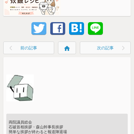
home
前の記事
次の記事
両院議員総会
石破首相挨拶・森山幹事長挨拶
簡単な挨拶が終わると報道陣退場