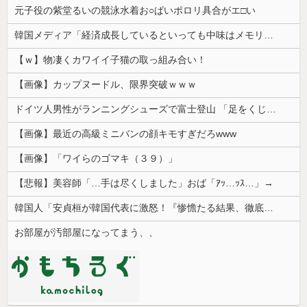
元子役の紫堂るいの競泳水着お○ぱいポロリ具合がエ□い
韓国メディア「経済成長しているといっても中味はメモリ価格だけ。雇用増加見通しが半減してしまった」……韓国の内需不況は根強い状況っすね
【ｗ】物凄くカワイイ子猫の取っ組み合い！
【画像】カップヌードル、限界突破ｗｗｗ
ドイツ人男性がランニングシューズで富士登山 「足をくじいて動けない」
【画像】最近の高級ミニバンの顔キモすぎだろwww
【画像】「ワイらのゴマキ（３９）」
【悲報】美容師「…手は尽くしました」おば「ｱｯ…ｯｽ…」→
韓国人「安貞桓が韓国代表に激怒！『惨憺たる結果、徹底的な刷新が必要だ』と監督や協会を痛烈批判」
お部屋が汚部屋になってまう、、