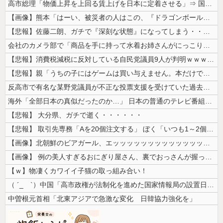
高市総理「物価上昇を上回る賃上げを日本に定着させる」⇒ 国家公務員月...
【画像】熊本「はーい、被災者の人はこの、『ドラゴンボールの家』みたいな...
【悲報】佐藤二朗、ガチで『深刻な状態』になってしまう・・・・
会社のカメラ部で「商品を手に持って水着お姉さんがにっこり」を撮影、だが...
【悲報】消費税減税に反対している自民党議員9人が判明ｗｗｗｗｗｗ
【悲報】親「うちの子にはゲームは買い与えません。本だけで十分」→結果ｗ...
反高市で有名な某野党議員が不正な投票支援を受けていた過去が発掘、「説明...
海外「全部日本の真似だったのか…」 日本の普通のテレビ番組が最新SNS...
【悲報】 大分県、ガチで逝く・・・・・・
【悲報】 取引先専務「Aを20個注文する」 ぼく「いつも1～2個しか使...
【画像】北朝鮮のビアガール、エッッッッッッッッッッッッッッッッッ！
【画像】 例の美人すぎるおにぎり屋さん、裏でおっさんが握っていたｗｗｗ...
【ｗ】物凄くカワイイ子猫の取っ組み合い！
（ ´_ゝ`）中国「高市政権が法制化を進めた国家情報局の設置日が7月3...
中曽根元首相「北東アジアで急激な変化 日韓協力強化を」