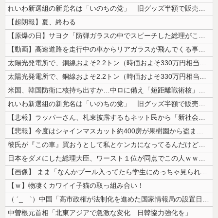
れいわ新選組の新党名は「いのちの党」 旧グッズ半額で販売 どうなる秘書...
【超朗報】夏、終わる
【原爆の日】サヨク「防弾ガラスの中でスピーチした総理がこれまでいたんだ...
【動画】高速道路を走行中の車からリアガラスが飛んでくる事故(ﾟoﾟ)
太陽光発電所で、銅線およそ2.2トン（時価およそ330万円相当）盗んだ...
太陽光発電所で、銅線およそ2.2トン（時価およそ330万円相当）盗んだ...
米国、韓国防衛に核持ち出すか…中ロに備え「短距離戦術核」を検討！
れいわ新選組の新党名は「いのちの党」 旧グッズ半額で販売 どうなる秘書...
【悲報】ラッパーさん、札束披露するもネット民から「新社会人の初ボーナス...
【悲報】今度はシャインマスカット約400房が果樹園から盗まれる 参議院...
彼氏が『この車』買おうとして私とケンカになってるんだけどｗｗｗｗｗｗ
日本をダメにした総理大臣、ワースト１位が同点でこの人ｗｗｗｗｗｗ
【画像】 まま「なんかプール入ってたら学生にめっちゃ見られたw」
【ｗ】物凄くカワイイ子猫の取っ組み合い！
（ ´_ゝ`）中国「高市政権が法制化を進めた国家情報局の設置日が7月3...
中曽根元首相「北東アジアで急激な変化 日韓協力強化を」