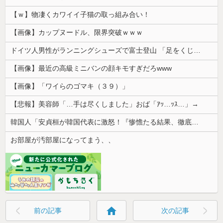
【ｗ】物凄くカワイイ子猫の取っ組み合い！
【画像】カップヌードル、限界突破ｗｗｗ
ドイツ人男性がランニングシューズで富士登山 「足をくじいて動けない」
【画像】最近の高級ミニバンの顔キモすぎだろwww
【画像】「ワイらのゴマキ（３９）」
【悲報】美容師「…手は尽くしました」おば「ｱｯ…ｯｽ…」→
韓国人「安貞桓が韓国代表に激怒！『惨憺たる結果、徹底的な刷新が必要だ』と監督や協会を痛烈批判」
お部屋が汚部屋になってまう、、
home
前の記事
次の記事