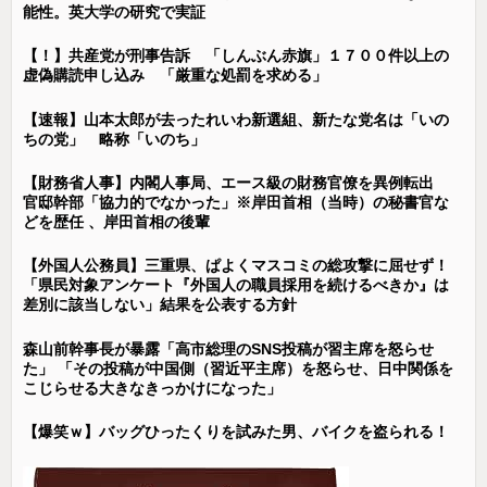
能性。英大学の研究で実証
【！】共産党が刑事告訴 「しんぶん赤旗」１７００件以上の
虚偽購読申し込み 「厳重な処罰を求める」
【速報】山本太郎が去ったれいわ新選組、新たな党名は「いの
ちの党」 略称「いのち」
【財務省人事】内閣人事局、エース級の財務官僚を異例転出
官邸幹部「協力的でなかった」※岸田首相（当時）の秘書官な
どを歴任 、岸田首相の後輩
【外国人公務員】三重県、ぱよくマスコミの総攻撃に屈せず！
「県民対象アンケート『外国人の職員採用を続けるべきか』は
差別に該当しない」結果を公表する方針
森山前幹事長が暴露「高市総理のSNS投稿が習主席を怒らせ
た」 「その投稿が中国側（習近平主席）を怒らせ、日中関係を
こじらせる大きなきっかけになった」
【爆笑ｗ】バッグひったくりを試みた男、バイクを盗られる！