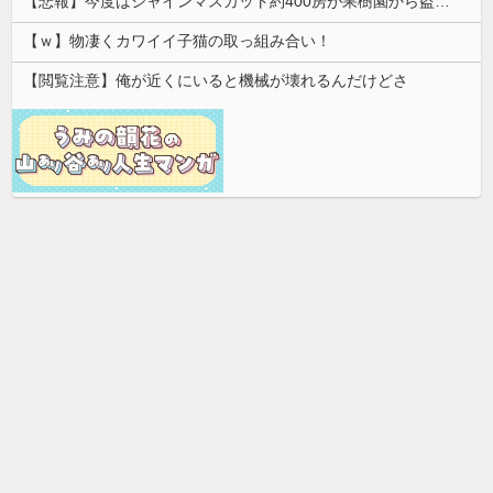
【悲報】今度はシャインマスカット約400房が果樹園から盗まれる 参議院議員「日本人ではないと思う」
【ｗ】物凄くカワイイ子猫の取っ組み合い！
【閲覧注意】俺が近くにいると機械が壊れるんだけどさ