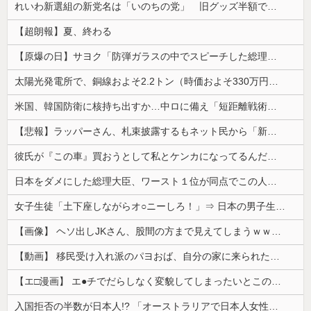
れいわ新選組の新党名は「いのちの党」 旧グッズ半額で販売 どうなる秘書給与疑惑
【超朗報】夏、終わる
【原爆の日】サヨク「防弾ガラスの中でスピーチした総理がこれまでいたんだろうか。オバマ大統領でさえ、防弾ガラスなんてなかった！」→石破茂＆オバマ大...
太陽光発電所で、銅線およそ2.2トン（時価およそ330万円相当）盗んだなど、ベトナム国籍（無職）２人逮捕、盗まれた銅線の半分はすでに売却 富山で...
米国、韓国防衛に核持ち出すか…中ロに備え「短距離戦術核」を検討！
【悲報】ラッパーさん、札束披露するもネット民から「新社会人の初ボーナスくらいしかない」と笑われる
彼氏が『この車』買おうとして私とケンカになってるんだけどｗｗｗｗｗｗ
日本をダメにした総理大臣、ワースト１位が同点でこの人ｗｗｗｗｗｗ
女子生徒「土下座しながらオ○ニーしろ！」⇒ 日本の男子生徒への性的いじめ動画がエ□すぎる
【画像】 ヘソ出しJKさん、股間の方まで見えてしまうｗｗｗｗｗｗｗｗｗ
【動画】 移民受け入れ派のパヨおば、自分の家に来られたら全力で拒否るｗｗｗｗｗｗｗｗｗｗｗｗ
【エ□漫画】 エ●チでだらしなく変貌してしまったいとこのお姉ちゃんにチン○ン搾り取られちゃうショタ君…！
入国拒否の半数が日本人!? 「オーストラリアで日本人女性が売春」