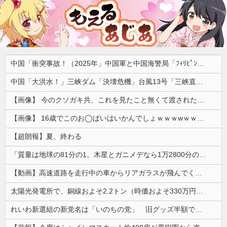
中国「衝突事故！（2025年」中国軍と中国海警局「ﾌｨﾘﾋﾟﾝ船の追跡中に衝突！（8/11」中国「2人死亡」中国政府「1年間隠蔽」日本「隠蔽された事実報道！（2026年」→
中国「大洪水！」三峡ダム「決壊危機」台風13号「三峡直撃確定」日本「最も強い勢力で接近！（伊勢湾台風級」台風13号と15号「中国本土でぶつかり合う（前代未聞」→
【画像】 今のクソガキ共、これを見たこと無くて渡されたらパニクるらしいｗｗｗｗｗｗｗｗｗｗｗｗｗ
【画像】 16歳でこのお◯ぱいはいかんでしょｗｗｗwｗｗｗｗｗｗｗｗ❤
【超朗報】夏、終わる
「質量は地球の81分の1。木星とガニメデなら1万2800分の1」月がどれだけ規格外なのか、数字で並べてみると…
【動画】高速道路を走行中の車からリアガラスが飛んでくる事故(ﾟoﾟ)
太陽光発電所で、銅線およそ2.2トン（時価およそ330万円相当）盗んだなど、ベトナム国籍（無職）２人逮捕、盗まれた銅線の半分はすでに売却 富山で...
れいわ新選組の新党名は「いのちの党」 旧グッズ半額で販売 どうなる秘書給与疑惑