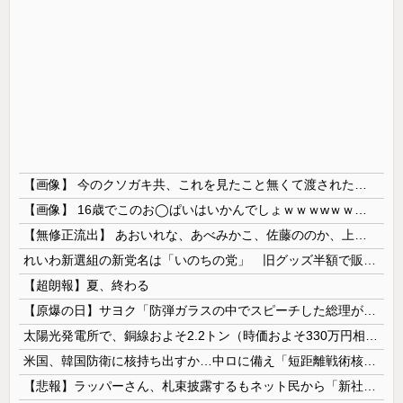
【画像】 今のクソガキ共、これを見たこと無くて渡されたらパニクるらしいｗｗｗｗｗｗｗｗｗｗｗｗｗ
【画像】 16歳でこのお◯ぱいはいかんでしょｗｗｗwｗｗｗｗｗｗｗｗ❤
【無修正流出】 あおいれな、あべみかこ、佐藤ののか、上川星空、美園和花！人気女優5人のマ●コが高画質で丸見えに！
れいわ新選組の新党名は「いのちの党」 旧グッズ半額で販売 どうなる秘書給与疑惑
【超朗報】夏、終わる
【原爆の日】サヨク「防弾ガラスの中でスピーチした総理がこれまでいたんだろうか。オバマ大統領でさえ、防弾ガラスなんてなかった！」→石破茂＆オバマ大...
太陽光発電所で、銅線およそ2.2トン（時価およそ330万円相当）盗んだなど、ベトナム国籍（無職）２人逮捕、盗まれた銅線の半分はすでに売却 富山で...
米国、韓国防衛に核持ち出すか…中ロに備え「短距離戦術核」を検討！
【悲報】ラッパーさん、札束披露するもネット民から「新社会人の初ボーナスくらいしかない」と笑われる