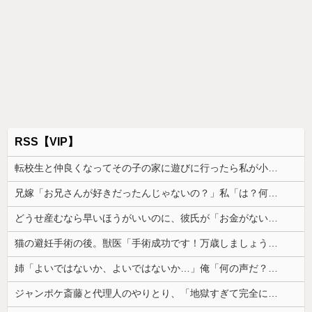
RSS【VIP】
転校生と仲良くなってその子の家に遊びに行ったら私が小さい頃に撮った写真があった
兄嫁「お兄さんが好きだったんじゃないの？」私「は？何の話？」→意味不明な発言の真相が後日明らかになり…
どうせ産むなら早いほうがいいのに、彼氏が「お金がない今は産めない」と言う。じゃあいくら貯めたら出産に踏み切れるの？と聞いたら...
猫の避妊手術の後。獣医「手術成功です！万歳しましょう」私「ばんざーい！」→安心した直後、思わぬ出来事が待っていて…
姉「よいではないか、よいではないか…」俺「何の声だ？」→気になって部屋を開けたら予想外の光景が広がっていて…
ジャンポケ斎藤と代理人のやりとり、「地獄すぎて完全にコントになってる……」と衝撃を受ける人が続出中