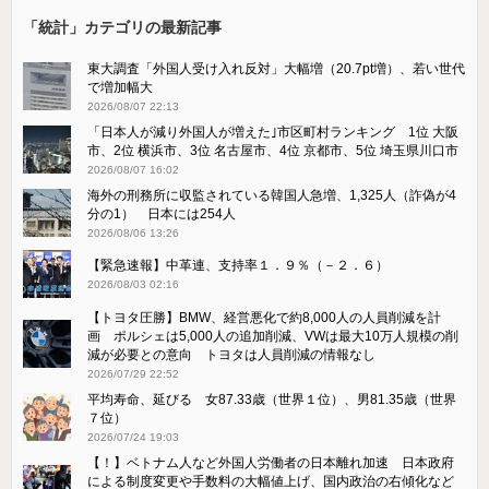
「統計」カテゴリの最新記事
東大調査「外国人受け入れ反対」大幅増（20.7pt増）、若い世代
で増加幅大
2026/08/07 22:13
「日本人が減り外国人が増えた｣市区町村ランキング 1位 大阪
市、2位 横浜市、3位 名古屋市、4位 京都市、5位 埼玉県川口市
2026/08/07 16:02
海外の刑務所に収監されている韓国人急増、1,325人（詐偽が4
分の1） 日本には254人
2026/08/06 13:26
【緊急速報】中革連、支持率１．９％（－２．６）
2026/08/03 02:16
【トヨタ圧勝】BMW、経営悪化で約8,000人の人員削減を計
画 ポルシェは5,000人の追加削減、VWは最大10万人規模の削
減が必要との意向 トヨタは人員削減の情報なし
2026/07/29 22:52
平均寿命、延びる 女87.33歳（世界１位）、男81.35歳（世界
７位）
2026/07/24 19:03
【！】ベトナム人など外国人労働者の日本離れ加速 日本政府
による制度変更や手数料の大幅値上げ、国内政治の右傾化など