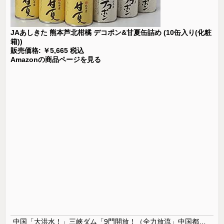
JAあしきた 熊本芦北柑橘 デコポン&甘夏缶詰め (10缶入り(化粧
箱))
販売価格: ￥5,665 税込
Amazonの商品ページを見る
中国「大洪水！」三峡ダム「9門開放！（全力放流」中国都市「三峡沿線の道路水没」中国政府「高速道路封鎖！」中国ダム「緊急放流に合わせて開門（土砂崩れ発生」→