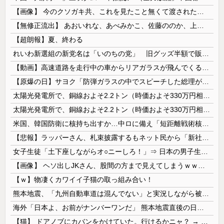
【画像】 今のクソガキ共、これを見たこと無くて渡されたらパニクるらしいｗｗｗｗｗｗｗｗｗｗｗｗｗ
【無修正流出】 あおいれな、あべみかこ、佐藤ののか、上川星空、美園和花！人気女優5人のマ●コが高画質で丸見えに！
【超朗報】夏、終わる
れいわ新選組の新党名は「いのちの党」 旧グッズ半額で販売 どうなる秘書給与疑惑
【動画】高速道路を走行中の車からリアガラスが飛んでくる事故(ﾟoﾟ)
【原爆の日】サヨク「防弾ガラスの中でスピーチした総理がこれまでいたんだろうか。オバマ大統領でさえ、防弾ガラスなんてなかった！」→石破茂＆オバマ大...
太陽光発電所で、銅線およそ2.2トン（時価およそ330万円相当）盗んだなど、ベトナム国籍（無職）２人逮捕、盗まれた銅線の半分はすでに売却 富山で...
太陽光発電所で、銅線およそ2.2トン（時価およそ330万円相当）盗んだなど、ベトナム国籍（無職）２人逮捕、盗まれた銅線の半分はすでに売却 富山で...
米国、韓国防衛に核持ち出すか…中ロに備え「短距離戦術核」を検討！
【悲報】ラッパーさん、札束披露するもネット民から「新社会人の初ボーナスくらいしかない」と笑われる
女子生徒「土下座しながらオ○ニーしろ！」⇒ 日本の男子生徒への性的いじめ動画がエ□すぎる
【画像】 ヘソ出しJKさん、股間の方まで見えてしまうｗｗｗｗｗｗｗｗｗ
【ｗ】物凄くカワイイ子猫の取っ組み合い！
熊本地震、「九州自動車道は混んでない」と実況しながら被災地へ向かう有名アナなどに批判殺到 全国紙記者「最新の状況をいち早く伝えることは報道機関としての責務」「情報を取り上げることには大きな意義がある」
海外「日本よ、お前がナンバーワンだ」 熊本地震直後の日本の対応のスピードに世界が衝撃
【猫】 ドアノブにカバンをかけていた。行けるかニャ？ → 猫はこうなります…