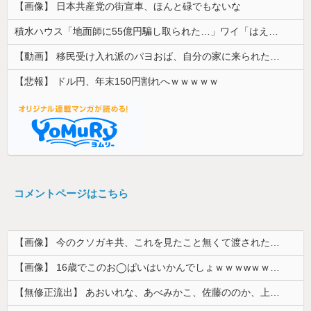
【画像】 日本共産党の街宣車、ほんと碌でもないな
積水ハウス「地面師に55億円騙し取られた…」ワイ「はえーかわいそう…会社滅茶苦茶やろなぁ」
【動画】 移民受け入れ派のパヨおば、自分の家に来られたら全力で拒否るｗｗｗｗｗｗｗｗｗｗｗｗ
【悲報】 ドル円、年末150円割れへｗｗｗｗｗ
コメントページはこちら
【画像】 今のクソガキ共、これを見たこと無くて渡されたらパニクるらしいｗｗｗｗｗｗｗｗｗｗｗｗｗ
【画像】 16歳でこのお◯ぱいはいかんでしょｗｗｗwｗｗｗｗｗｗｗｗ❤
【無修正流出】 あおいれな、あべみかこ、佐藤ののか、上川星空、美園和花！人気女優5人のマ●コが高画質で丸見えに！