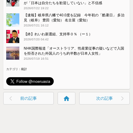
が「日本は自分たちを歓迎していない」と不信感
2026/07/22 19:22
【速報】岐阜県八幡で40.0度を記録 今年初の「酷暑日」 多治
見（岐阜） 豊田（愛知） 名古屋（愛知）
2026/07/21 16:12
【終】れいわ新選組、支持率０％ （ー１）
2026/07/20 04:42
NHK国際報道「オーストラリア、性産業従事の疑いなどで入国
を拒否された外国人のうち約半数が日本人女性」
2026/07/19 16:51
カテゴリ：
統計
home
前の記事
次の記事