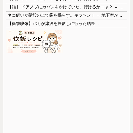
【猫】 ドアノブにカバンをかけていた。行けるかニャ？ → 猫はこうなります…
ネコ飼いが階段の上で袋を揺らす。キラ〜ン！ → 地下室からヤツが現れる…
【衝撃映像】バカが津波を撮影しに行った結果…