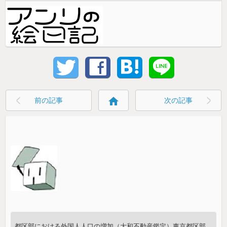
home
前の記事
次の記事
都区部における外国人人口の増加（大和不動産鑑定）東京都区部