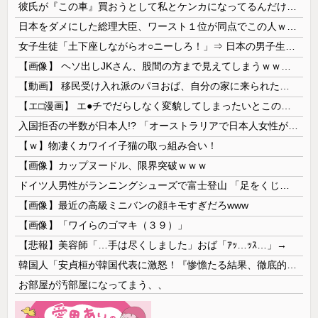
彼氏が『この車』買おうとして私とケンカになってるんだけどｗｗｗｗｗｗ
日本をダメにした総理大臣、ワースト１位が同点でこの人ｗｗｗｗｗｗ
女子生徒「土下座しながらオ○ニーしろ！」⇒ 日本の男子生徒への性的いじめ動画がエ□すぎる
【画像】 ヘソ出しJKさん、股間の方まで見えてしまうｗｗｗｗｗｗｗｗｗ
【動画】 移民受け入れ派のパヨおば、自分の家に来られたら全力で拒否るｗｗｗｗｗｗｗｗｗｗｗｗ
【エ□漫画】 エ●チでだらしなく変貌してしまったいとこのお姉ちゃんにチン○ン搾り取られちゃうショタ君…！
入国拒否の半数が日本人!? 「オーストラリアで日本人女性が売春」
【ｗ】物凄くカワイイ子猫の取っ組み合い！
【画像】カップヌードル、限界突破ｗｗｗ
ドイツ人男性がランニングシューズで富士登山 「足をくじいて動けない」
【画像】最近の高級ミニバンの顔キモすぎだろwww
【画像】「ワイらのゴマキ（３９）」
【悲報】美容師「…手は尽くしました」おば「ｱｯ…ｯｽ…」→
韓国人「安貞桓が韓国代表に激怒！『惨憺たる結果、徹底的な刷新が必要だ』と監督や協会を痛烈批判」
お部屋が汚部屋になってまう、、