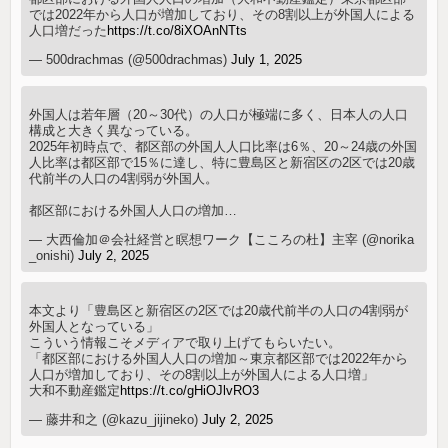
では2022年から人口が増加しており、その8割以上が外国人による
人口増だった
https://t.co/8iXOAnNTts
— 500drachmas (@500drachmas)
July 1, 2025
外国人は若年層（20～30代）の人口が極端に多く、日本人の人口
構成と大きく異なっている。
2025年初時点で、都区部の外国人人口比率は6％、20～24歳の外国
人比率は都区部で15％に達し、特に豊島区と新宿区の2区では20歳
代前半の人口の4割弱が外国人。
都区部における外国人人口の増加…
— 大西倫加＠会社経営と瞑想ワーク【こころの杜】主宰 (@norika
_onishi)
July 2, 2025
本文より「豊島区と新宿区の2区では20歳代前半の人口の4割弱が
外国人となっている」
こういう情報こそメディアで取り上げてもらいたい。
「都区部における外国人人口の増加～東京都区部では2022年から
人口が増加しており、その8割以上が外国人による人口増」
大和不動産鑑定
https://t.co/gHiOJlvRO3
— 藤井和之 (@kazu_jijineko)
July 2, 2025