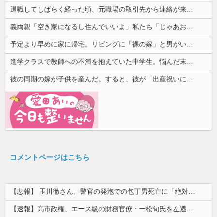
退職してしばらく経った頃、元職場の取引先から連絡が来た。話を聞くと納得できない内容で…
義両親「空き家になるし住んでいいよ」私たち「じゃあお言葉に甘えて…」→引っ越した途端、予想外の出来事が待っていて…
予定より早めに家に帰宅。リビングに「裸の嫁」と男がいた。まさかの不倫現場に遭遇...
進学クラスで教師への不満を抱えていた中学生。悩んだ末に取った行動が大人にも響くもので…
彼の同期の嫁が子供を産んだ。すると、彼が「出産祝いに人生ゲームをあげるんだ！」と話してきて...
コメントページはこちら
【悲報】 玉川徹さん、警官の発泡での包丁男死亡に「絶対に死刑にならない罪なのに警察が死刑にした！」 → 元警官のマジレスがコチラ → ………
【速報】高市政権、エース級の財務官僚・一松旬氏を左遷「彼は協力的でなかった」財務省の言いなりではないことが判明