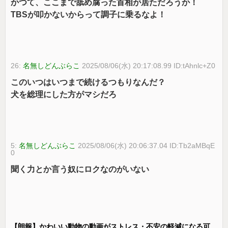
かつて、ここまで舐め腐った首相が居ただろうか！
TBSが叩かないからって調子に乗るなよ！
26:
名無しどんぶらこ
2025/08/06(水) 20:17:08.99 ID:tAhnlc+Z0
このいつはいつまで続けるつもりなんだ？
犬を総理にした方がマシだろ
5:
名無しどんぶらこ
2025/08/06(水) 20:06:37.04 ID:Tb2aMBqE
0
聞く力とか言う奴にロクなのがいない
【朗報】かわいい動物の動画がストレス・不安の軽減になる可