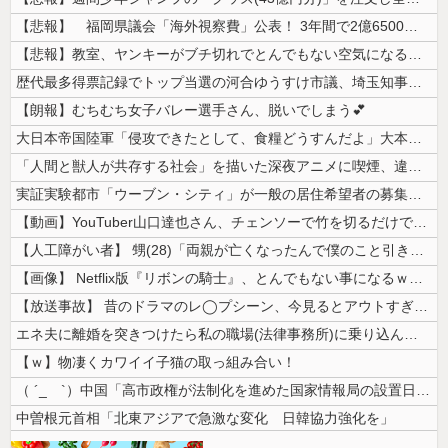
【悲報】 福岡県議会「海外視察費」公表！ 3年間で2億6500万円ｗ...
【悲報】教室、ヤンキーがブチ切れでとんでもない空気になるｗｗｗｗ
歴代最多得票記録でトップ当選の河合ゆうすけ市議、埼玉知事選（来年８月）...
【朗報】むちむち女子バレー選手さん、脱いでしまう💕
大日本帝国陸軍「侵攻できたとして、食糧どうすんだよ」大本営「現地調達」...
「人間と獣人が共存する社会」を描いた深夜アニメに喫煙、違法薬物の連想シ...
実証実験都市「ウーブン・シティ」が一般の居住希望者の募集開始 すでにト...
【動画】YouTuber山口達也さん、チェンソーで竹を切るだけで600...
【人工障がい者】 甥(28)「両親が亡くなったんで僕のこと引き取ってほ...
【画像】 Netflix版『リボンの騎士』、とんでもない事になるｗｗｗ...
【放送事故】 昔のドラマのレ◯プシーン、今見るとアウトすぎる・・・
エネ夫に離婚を突きつけたら私の職場(法律事務所)に乗り込んできた 堂々...
【ｗ】物凄くカワイイ子猫の取っ組み合い！
（ ´_ゝ`）中国「高市政権が法制化を進めた国家情報局の設置日が7月3...
中曽根元首相「北東アジアで急激な変化 日韓協力強化を」