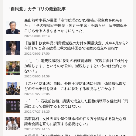
「自民党」カテゴリの最新記事
森山前幹事長が暴露「高市総理のSNS投稿が習主席を怒らせ
た」 「その投稿が中国側（習近平主席）を怒らせ、日中関係を
こじらせる大きなきっかけになった」
2026/08/06 15:14
【速報】飲食料品 消費税減税の方針を閣議決定、来年4月から2
年間1％に 高市総理は秋の臨時国会で法案の成立を目指す
2026/08/05 17:50
（ ´_ゝ`）消費税減税に反対の石破前総理「実現に向けて検討を
加速します、というのが公約。減税しますというのは公約じゃ
ない！」
2026/08/05 14:59
【スパイ防止法】自民、外国干渉防止法に刑罰 偽情報拡散な
どの不当干渉を防止 これに反対する政党はどこかな？
2026/07/27 22:05
（ ´_ゝ`）石破前首相、講演で成立した国旗損壊罪を猛批判「刑
罰によって強制するものではない」
2026/07/27 18:25
高市首相「女性天皇や皇位継承権の在り方を議論する新たな有
識者会議を直ちに設置する必要はない」
2026/07/27 14:15