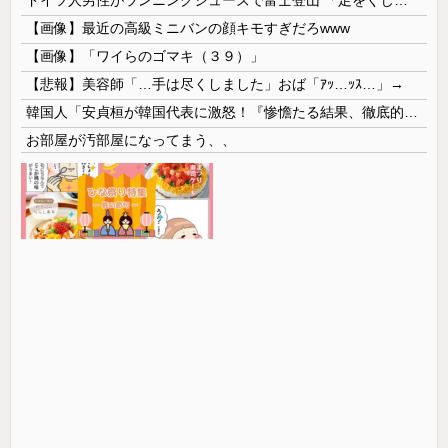
【画像】最近の高級ミニバンの顔キモすぎだろwww
【画像】「ワイらのゴマキ（３９）」
【悲報】美容師「…手は尽くしました」おば「ｱｯ…ｯｽ…」→
韓国人「安貞桓が韓国代表に激怒！『惨憺たる結果、徹底的な刷新が必要だ』と監督や協会を痛烈批判」
お部屋が汚部屋になってまう、、