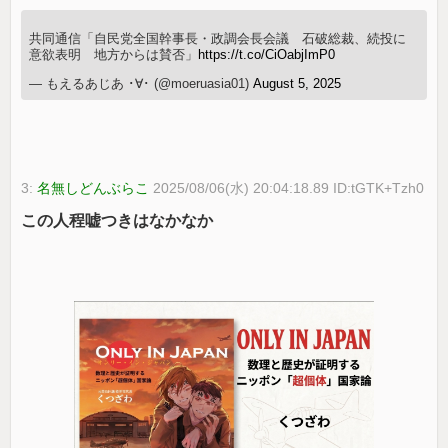
共同通信「自民党全国幹事長・政調会長会議 石破総裁、続投に
意欲表明 地方からは賛否」
https://t.co/CiOabjImP0
— もえるあじあ ･∀･ (@moeruasia01)
August 5, 2025
3:
名無しどんぶらこ
2025/08/06(水) 20:04:18.89 ID:tGTK+Tzh0
この人程嘘つきはなかなか