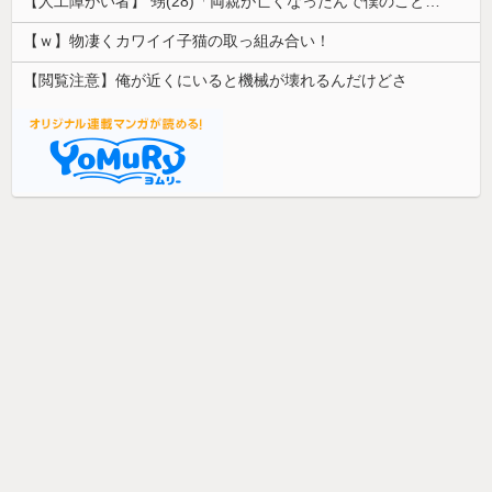
【人工障がい者】 甥(28)「両親が亡くなったんで僕のこと引き取ってほしいんですけど！」なんでいい年したヒキニートを引き取らなきゃいけないんだ...
【ｗ】物凄くカワイイ子猫の取っ組み合い！
【閲覧注意】俺が近くにいると機械が壊れるんだけどさ