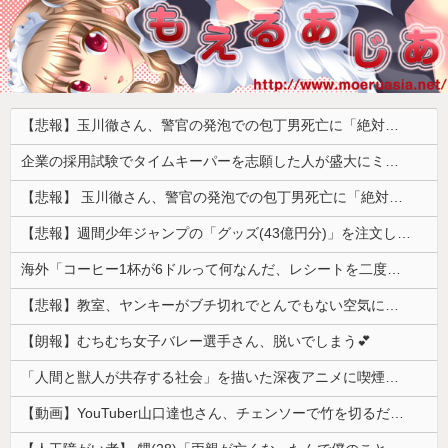
【悲報】玉川徹さん、警官の発泡での包丁男死亡に「絶対に死刑にならない罪なのに警察が死刑にした！」 → 元警官のマジレスがコチラ → ………
企業の採用試験でタイムキーパーを志願した人が盛大にミス、グループは険悪になりタイムアップとなったが……
【悲報】 玉川徹さん、警官の発泡での包丁男死亡に「絶対に死刑にならない罪なのに警察が死刑にした！」 → 元警官のマジレスがコチラ → ………
【悲報】週間少年ジャンプの「グッズ(43億円分)」を注文し全てキャンセルした女逮捕ｗｗｗｗｗｗｗｗ
海外「コーヒー1杯が6ドルって何なんだ、レシートを二度見した」値上げで買うのをやめたもの…
【悲報】教室、ヤンキーがブチ切れでとんでもない空気になるｗｗｗｗ
【朗報】むちむち女子バレー選手さん、脱いでしまう💕
「人間と獣人が共存する社会」を描いた深夜アニメに喫煙、違法薬物の連想シーンも…視聴者批判でBPO議論
【動画】YouTuber山口達也さん、チェンソーで竹を切るだけで600万再生ｗｗｗｗｗｗｗｗ