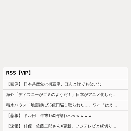
RSS【VIP】
【画像】 日本共産党の街宣車、ほんと碌でもないな
海外「ディズニーがゴミのようだ！」日本がアニメ化した米人気SF作品に絶賛の声が殺到中
積水ハウス「地面師に55億円騙し取られた…」ワイ「はえーかわいそう…会社滅茶苦茶やろなぁ」
【悲報】 ドル円、年末150円割れへｗｗｗｗｗ
【速報】 俳優・佐藤二郎さんX更新、フジテレビと縁切り宣言「僕のところは全てカットしてほしい、僕は心から、もうフジとは関わりたくないです」