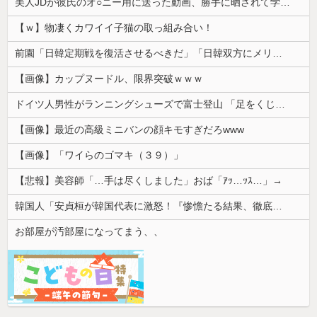
美人JDが彼氏のオ○ニー用に送った動画、勝手に晒されて学校中の”共有オカズ” にされる
【ｗ】物凄くカワイイ子猫の取っ組み合い！
前園「日韓定期戦を復活させるべきだ」「日韓双方にメリットがある」……日本へのメリットがなにもないんですが、それは
【画像】カップヌードル、限界突破ｗｗｗ
ドイツ人男性がランニングシューズで富士登山 「足をくじいて動けない」
【画像】最近の高級ミニバンの顔キモすぎだろwww
【画像】「ワイらのゴマキ（３９）」
【悲報】美容師「…手は尽くしました」おば「ｱｯ…ｯｽ…」→
韓国人「安貞桓が韓国代表に激怒！『惨憺たる結果、徹底的な刷新が必要だ』と監督や協会を痛烈批判」
お部屋が汚部屋になってまう、、