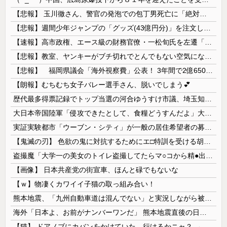
【悲報】 玉川徹さん、警官の発泡での包丁男死亡に「絶対に死刑にならない罪なのに警察が死刑にした！」 → 元警官のマジレスがコチラ → ………
【悲報】週間少年ジャンプの「グッズ(43億円分)」を注文し全てキャンセルした女逮捕ｗｗｗｗｗｗｗｗ
【速報】高市政権、エース級の財務官僚・一松旬氏を左遷「彼は協力的でなかった」財務省の言いなりではないことが判明
【悲報】教室、ヤンキーがブチ切れでとんでもない空気になるｗｗｗｗ
【悲報】 福岡県議会「海外視察費」公表！ 3年間で2億6500万円ｗｗｗｗｗｗｗｗｗ
【朗報】むちむち女子バレー選手さん、脱いでしまう💕
歴代最多得票記録でトップ当選の河合ゆうすけ市議、埼玉知事選（来年８月）に立候補表明！「埼玉県の外国人問題を解決するには、知事選で保守の政治家が立...
大日本帝国陸軍「侵攻できたとして、食糧どうすんだよ」大本営「現地調達」陸軍「え？」
実証実験都市「ウーブン・シティ」が一般の居住希望者の募集開始 すでにトヨタ関係者が居住
【鬼滅の刃】 色欲の鬼に対抗するためにエ□特訓を受ける胡蝶しのぶ…！クールなしのぶが快楽に抗えず翻弄されちゃう…
盗撮魔「大学一の美女のトイレ盗撮してたらマ○コから精●出てきたんだが…」（動画あり）
【画像】 日本共産党の街宣車、ほんと碌でもないな
【ｗ】物凄くカワイイ子猫の取っ組み合い！
熊本地震、「九州自動車道は混んでない」と実況しながら被災地へ向かう有名アナなどに批判殺到 全国紙記者「最新の状況をいち早く伝えることは報道機関としての責務」「情報を取り上げることには大きな意義がある」
海外「日本よ、お前がナンバーワンだ」 熊本地震直後の日本の対応のスピードに世界が衝撃
【猫】 ドアノブにカバンをかけていた。行けるかニャ？ → 猫はこうなります…