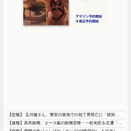
【悲報】 玉川徹さん、警官の発泡での包丁男死亡に「絶対に死刑にならない罪なのに警察が死刑にした！」 → 元警官のマジレスがコチラ → ………
【速報】高市政権、エース級の財務官僚・一松旬氏を左遷「彼は協力的でなかった」財務省の言いなりではないことが判明
【悲報】週間少年ジャンプの「グッズ(43億円分)」を注文し全てキャンセルした女逮捕ｗｗｗｗｗｗｗｗ