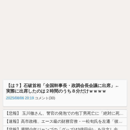
【は？】石破首相「全国幹事長・政調会長会議に出席」←
実際に出席したのは２時間のうち８分だけｗｗｗｗ
2025/08/06 20:19
コメント(30)
【悲報】 玉川徹さん、警官の発泡での包丁男死亡に「絶対に死刑にならない...
【速報】高市政権、エース級の財務官僚・一松旬氏を左遷「彼は協力的でなか...
【悲報】週間少年ジャンプの「グッズ(43億円分)」を注文し全てキャンセ...