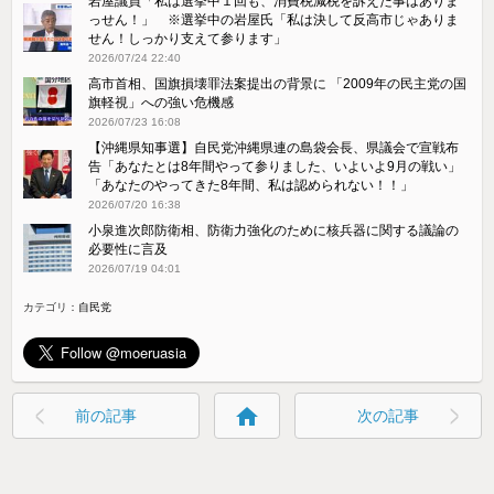
岩屋議員「私は選挙中１回も、消費税減税を訴えた事はありま
っせん！」 ※選挙中の岩屋氏「私は決して反高市じゃありま
せん！しっかり支えて参ります」
2026/07/24 22:40
高市首相、国旗損壊罪法案提出の背景に 「2009年の民主党の国
旗軽視」への強い危機感
2026/07/23 16:08
【沖縄県知事選】自民党沖縄県連の島袋会長、県議会で宣戦布
告「あなたとは8年間やって参りました、いよいよ9月の戦い」
「あなたのやってきた8年間、私は認められない！！」
2026/07/20 16:38
小泉進次郎防衛相、防衛力強化のために核兵器に関する議論の
必要性に言及
2026/07/19 04:01
カテゴリ：
自民党
home
前の記事
次の記事