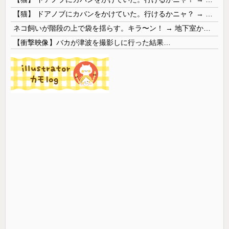
【猫】 ドアノブにカバンをかけていた。行けるかニャ？ → 猫はこうなります…
ネコ飼いが階段の上で袋を揺らす。キラ〜ン！ → 地下室からヤツが現れる…
【衝撃映像】バカが津波を撮影しに行った結果…