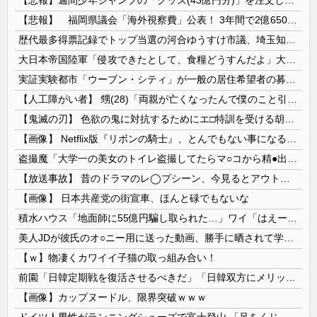
【悲報】 福岡県議会「海外視察費」公表！ 3年間で2億6500万円ｗｗｗｗｗｗｗｗｗ
歴代最多得票記録でトップ当選の河合ゆうすけ市議、埼玉知事選（来年８月）に立候補表明！「埼玉県の外国人問題を解決するには、知事選で保守の政治家が立...
大日本帝国陸軍「侵攻できたとして、食糧どうすんだよ」大本営「現地調達」陸軍「え？」
実証実験都市「ウーブン・シティ」が一般の居住希望者の募集開始 すでにトヨタ関係者が居住
【人工障がい者】 甥(28)「両親が亡くなったんで僕のこと引き取ってほしいんですけど！」なんでいい年したヒキニートを引き取らなきゃいけないんだ...
【鬼滅の刃】 色欲の鬼に対抗するためにエ□特訓を受ける胡蝶しのぶ…！クールなしのぶが快楽に抗えず翻弄されちゃう…
【画像】 Netflix版『リボンの騎士』、とんでもない事になるｗｗｗｗｗ
盗撮魔「大学一の美女のトイレ盗撮してたらマ○コから精●出てきたんだが…」（動画あり）
【放送事故】 昔のドラマのレ◯プシーン、今見るとアウトすぎる・・・
【画像】 日本共産党の街宣車、ほんと碌でもないな
積水ハウス「地面師に55億円騙し取られた…」ワイ「はえーかわいそう…会社滅茶苦茶やろなぁ」
美人JDが彼氏のオ○ニー用に送った動画、勝手に晒されて学校中の”共有オカズ” にされる
【ｗ】物凄くカワイイ子猫の取っ組み合い！
前園「日韓定期戦を復活させるべきだ」「日韓双方にメリットがある」……日本へのメリットがなにもないんですが、それは
【画像】カップヌードル、限界突破ｗｗｗ
ドイツ人男性がランニングシューズで富士登山 「足をくじいて動けない」