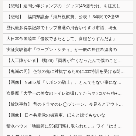
【悲報】週間少年ジャンプの「グッズ(43億円分)」を注文し全てキャンセルした女逮捕ｗｗｗｗｗｗｗｗ
【悲報】 福岡県議会「海外視察費」公表！ 3年間で2億6500万円ｗｗｗｗｗｗｗｗｗ
歴代最多得票記録でトップ当選の河合ゆうすけ市議、埼玉知事選（来年８月）に立候補表明！「埼玉県の外国人問題を解決するには、知事選で保守の政治家が立...
大日本帝国陸軍「侵攻できたとして、食糧どうすんだよ」大本営「現地調達」陸軍「え？」
実証実験都市「ウーブン・シティ」が一般の居住希望者の募集開始 すでにトヨタ関係者が居住
【人工障がい者】 甥(28)「両親が亡くなったんで僕のこと引き取ってほしいんですけど！」なんでいい年したヒキニートを引き取らなきゃいけないんだ...
【鬼滅の刃】 色欲の鬼に対抗するためにエ□特訓を受ける胡蝶しのぶ…！クールなしのぶが快楽に抗えず翻弄されちゃう…
【画像】 Netflix版『リボンの騎士』、とんでもない事になるｗｗｗｗｗ
盗撮魔「大学一の美女のトイレ盗撮してたらマ○コから精●出てきたんだが…」（動画あり）
【放送事故】 昔のドラマのレ◯プシーン、今見るとアウトすぎる・・・
【画像】 日本共産党の街宣車、ほんと碌でもないな
積水ハウス「地面師に55億円騙し取られた…」ワイ「はえーかわいそう…会社滅茶苦茶やろなぁ」