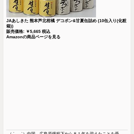
JAあしきた 熊本芦北柑橘 デコポン&甘夏缶詰め (10缶入り(化粧
箱))
販売価格: ￥5,665 税込
Amazonの商品ページを見る
（ ´_ゝ`）中国、広島原爆投下から８１年を迎えたことを受け「日本は原爆被害者の立場で同情を買おうとするのを止めろ」