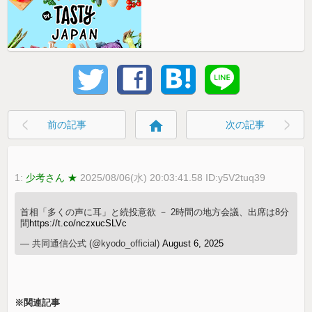
home
前の記事
次の記事
1:
少考さん ★
2025/08/06(水) 20:03:41.58 ID:y5V2tuq39
首相「多くの声に耳」と続投意欲 － 2時間の地方会議、出席は8分
間
https://t.co/nczxucSLVc
— 共同通信公式 (@kyodo_official)
August 6, 2025
※関連記事