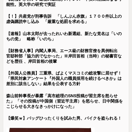
能性。英大学の研究で実証
【！】共産党が刑事告訴 「しんぶん赤旗」１７００件以上の
虚偽購読申し込み 「厳重な処罰を求める」
【速報】山本太郎が去ったれいわ新選組、新たな党名は「いの
ちの党」 略称「いのち」
【財務省人事】内閣人事局、エース級の財務官僚を異例転出
官邸幹部「協力的でなかった」※岸田首相（当時）の秘書官な
どを歴任 、岸田首相の後輩
【外国人公務員】三重県、ぱよくマスコミの総攻撃に屈せず！
「県民対象アンケート『外国人の職員採用を続けるべきか』は
差別に該当しない」結果を公表する方針
森山前幹事長が暴露「高市総理のSNS投稿が習主席を怒らせ
た」 「その投稿が中国側（習近平主席）を怒らせ、日中関係を
こじらせる大きなきっかけになった」
【爆笑ｗ】バッグひったくりを試みた男、バイクを盗られる！