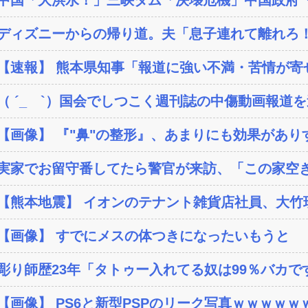
ディズニーからの帰り道。夫「息子連れて離れろ！
【速報】 熊本県知事「報道に強い不満・苦情が寄せら
（ ´_ゝ`）国会でしつこく週刊誌の中傷動画報道を
【画像】 『"鼻"の整形』、あまりにも効果がありす
実家でお留守番してたら警官が来訪、「この家空き
【熊本地震】 イオンのテナント雑貨店社員、大竹玖瑠美
【画像】 すでにメスの体つきになったいもうと
彫り師歴23年「タトゥー入れてる奴は99％バカです」
【画像】 PS6と新型PSPのリーク写真ｗｗｗｗｗｗ