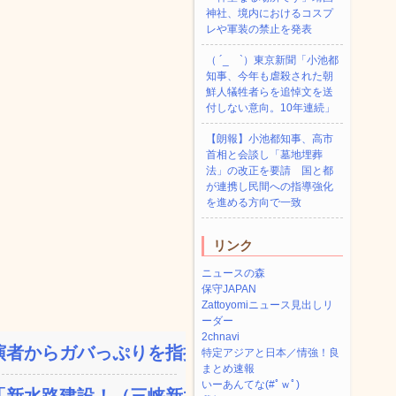
神社、境内におけるコスプ
レや軍装の禁止を発表
（ ´_ゝ`）東京新聞「小池都
知事、今年も虐殺された朝
鮮人犠牲者らを追悼文を送
付しない意向。10年連続」
【朗報】小池都知事、高市
首相と会談し「墓地埋葬
法」の改正を要請 国と都
が連携し民間への指導強化
を進める方向で一致
リンク
ニュースの森
保守JAPAN
Zattoyomiニュース見出しリ
ーダー
2chnavi
者からガバっぷりを指摘さ...
特定アジアと日本／情強！良
まとめ速報
いーあんてな(#ﾟｗﾟ)
新水路建設！（三峡新水路...