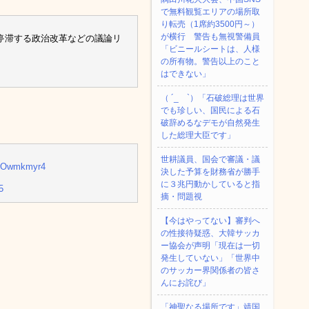
で無料観覧エリアの場所取
り転売（1席約3500円～）
が横行 警告も無視警備員
停滞する政治改革などの議論リ
「ビニールシートは、人様
の所有物。警告以上のこと
はできない」
（ ´_ゝ`）「石破総理は世界
でも珍しい、国民による石
破辞めるなデモが自然発生
した総理大臣です」
世耕議員、国会で審議・議
/zVOwmkmyr4
決した予算を財務省が勝手
に３兆円動かしていると指
5
摘・問題視
【今はやってない】審判へ
の性接待疑惑、大韓サッカ
ー協会が声明「現在は一切
発生していない」「世界中
のサッカー界関係者の皆さ
んにお詫び」
「神聖なる場所です」靖国