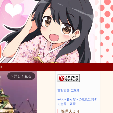
ok
詳しく見る
arrow_forward_ios
首相官邸 ご意見
e-Gov 各府省への政策に関す
る意見・要望
管理人より