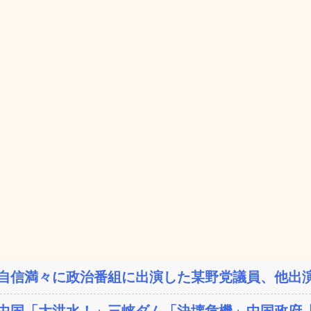
自信満々に政治番組に出演した某野党議員、他出演
中国「大洪水！」三峡ダム「決壊危機」中国政府「