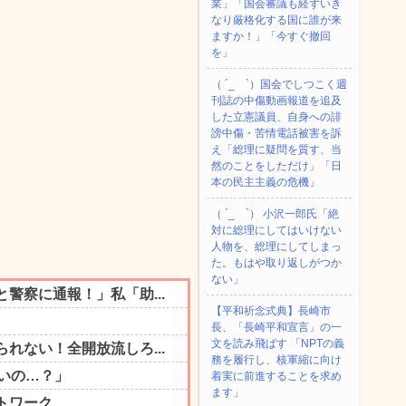
業」「国会審議も経ずいき
なり厳格化する国に誰が来
ますか！」「今すぐ撤回
を」
（ ´_ゝ`）国会でしつこく週
刊誌の中傷動画報道を追及
した立憲議員、自身への誹
謗中傷・苦情電話被害を訴
え「総理に疑問を質す、当
然のことをしただけ」「日
本の民主主義の危機」
（ ´_ゝ`） 小沢一郎氏「絶
対に総理にしてはいけない
人物を、総理にしてしまっ
た。もはや取り返しがつか
ない」
【平和祈念式典】長崎市
長、「長崎平和宣言」の一
文を読み飛ばす 「NPTの義
務を履行し、核軍縮に向け
着実に前進することを求め
ます」