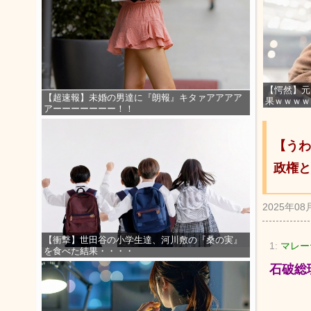
【愕然】元
【超速報】未婚の男達に『朗報』キタァアアアア
果ｗｗｗｗ
アーーーーーーー！！
【うわ
政権と
2025年08
【衝撃】世田谷の小学生達、河川敷の『桑の実』
1:
マレーヤ
を食べた結果・・・・
石破総