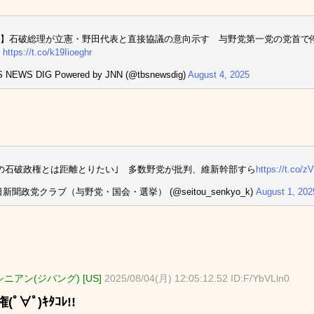
】石破総理が立憲・野田代表と直接協議の意向示す 与野党第一党の党首で
へ
https://t.co/k19Iioeghr
 NEWS DIG Powered by JNN (@tbsnewsdig)
August 4, 2025
の石破政権とは距離とりたい｣ 多数野党が批判、維新幹部すら
https://t.co
日新聞政党クラブ（与野党・国会・選挙） (@seitou_senkyo_k)
August 1, 202
ニアン(ジパング) [US]
2025/08/04(月) 12:05:12.52 ID:F/YbVLln0
ﾟ∀ﾟ)ｷﾀｺﾚ!!