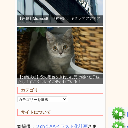
【速報】Microsoft、『神対応』キタァアアアアア
ーーーーーー！！
【分離成功】父の毛色をきれいに受け継いだ子猫
たち！すごくキレイに分かれている！
カテゴリ
サイトについて
絵提供：
２ch全AAイラスト化計画
さま