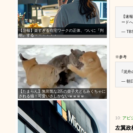
【速報
ード
【悲報】楽すぎる在宅ワークの正体、ついに『判
— TBS
明』する・・・・・・
※参考
｢泥舟
— 朝
【たまらん】無邪気な2匹の柴子犬ともみくちゃに
される猫！可愛いさしかないｗｗｗｗ
10:
アビシ
左翼政権(