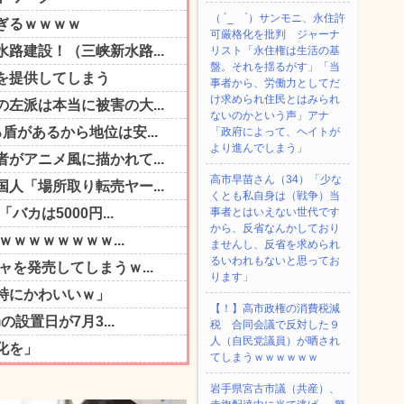
（ ´_ゝ`）サンモニ、永住許
可厳格化を批判 ジャーナ
リスト「永住権は生活の基
盤。それを揺るがす」「当
事者から、労働力としてだ
け求められ住民とはみられ
ないのかという声」アナ
「政府によって、ヘイトが
より進んでしまう」
高市早苗さん（34）「少な
くとも私自身は（戦争）当
事者とはいえない世代です
から、反省なんかしており
ませんし、反省を求められ
るいわれもないと思ってお
ります」
【！】高市政権の消費税減
税 合同会議で反対した９
人（自民党議員）が晒され
てしまうｗｗｗｗｗｗ
岩手県宮古市議（共産）、