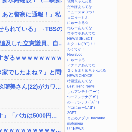
我無ちゃんねる
だめぽあんてな
ニュース★３つ！
あと警察に通報！」私「助...
☆にゅーもふ
にゅーぷる☆
れている」→TBSの...
ねらーあんてな
ウホウホあんてな
NEWS SELECT
追及した立憲議員、自...
キタコレ(ﾟ∀ﾟ)！！
わくてか！
NewsLog
ぎるｗｗｗｗｗｗｗｗ...
にゅーぷろ
アナログあんてな
２ｃｈまとめちゃんねる
家でしたよね？」と問いか...
NEWS CHOICE
特亜流あんてな
さん(22)がカワ...
Best Trend News
しぃアンテナ(*ﾟーﾟ)
つーアンテナ(*ﾟ∀ﾟ)
のーアンテナ(ﾟAﾟ* )
ギコにゅー(,,ﾟДﾟ)
2GET
「バカは5000円...
まとめアプリChaconne
matomeja
ｗｗｗｗｗｗｗｗｗ...
U-1NEWS