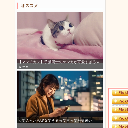
オススメ
【マンチカン】子猫同士のケンカが可愛すぎるｗ
ｗｗｗ
大学入ったら彼女できるって言ってた奴来い