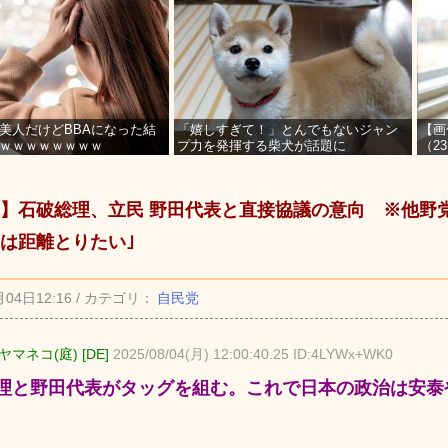
美人だけどBBAになった結
「嬉しすぎて！」とんでもないジャン
【画
ｗｗｗｗｗｗｗｗ
プ力を発揮する柴犬が話題に
（2
を募
】石破総理、立民 野田代表と直接協議の意向 ※他野
は距離とりたい｣
月04日12:16 / カテゴリ：
自民党
マネコ(庭) [DE]
2025/08/04(月) 12:00:40.25 ID:4LYWx+WK0
理と野田代表がタッグを組む。これで日本の政治は安泰