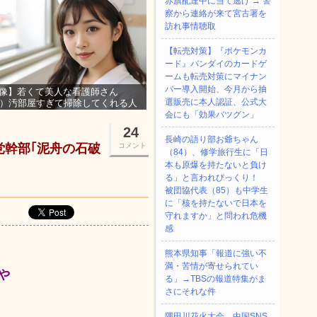
赤旗配達中に当て逃げ → 警
察から連絡が来て宮古署を
訪れ事情聴取
【転売対策】『ポケモンカ
ード』バンダイのカードゲ
ームも転売対策にマイナン
バー導入開始、今月から抽
像】若くて美人な看護師さん
選販売に本人認証、公式大
3）汚部屋すぎて掃除してくれる人
集ｗｗｗ
会にも「効果バツグン」
24
長崎の語り部お爺ちゃん
党幹部｢泥舟の石破
コメント
（84）、修学旅行生に「日
本も原爆を持たないと負け
る」と言われびっくり！
被団協代表（85）も中学生
に「核を持たないで日本を
守れますか」と問われ危機
感
熊本県知事「報道に強い不
満・苦情が寄せられてい
や
る」→TBSの報道特集がま
さにそれな件
隅田川花火大会、中国SNS