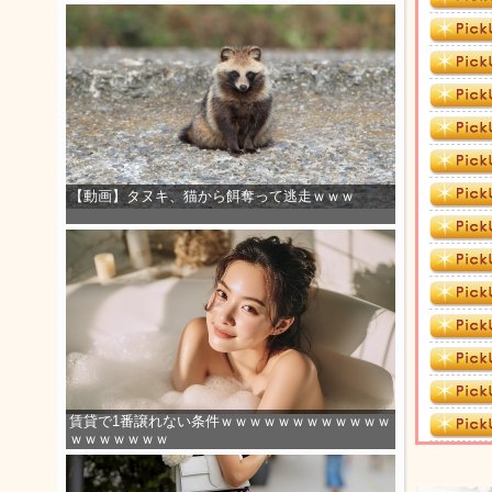
【動画】タヌキ、猫から餌奪って逃走ｗｗｗ
賃貸で1番譲れない条件ｗｗｗｗｗｗｗｗｗｗｗｗ
ｗｗｗｗｗｗｗ