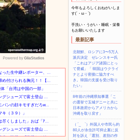
今年もよろしくおねがいしま
す(´・ω・`)
手洗い・うがい・睡眠・栄養
もお願いいたします
最新記事
北朝鮮、ロシアに3〜5万人
派兵決定 ゼレンスキー氏
Powered by 
GliaStudios
「これはアジア諸国にとっ
て脅威」「 韓国はウクライ
ナとより密接に協力すべ
Mute
き。韓国の支援を受け取り
たい」
8年前の沖縄県知事選「こ
の選挙で玉城デニーと共に
日本政府からアメリカから
沖縄を取り戻す」
（ ´_ゝ`）外国人や市民ら約
80人が永住許可抑止案に反
対を訴え「選別、差別の作