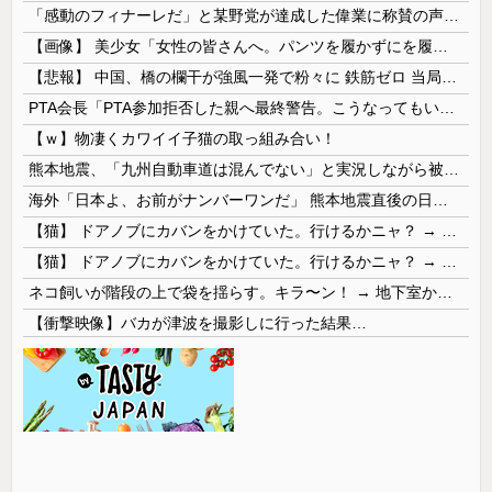
「感動のフィナーレだ」と某野党が達成した偉業に称賛の声が殺到、なんかヒーロー番組の最終回を見ているような気分に……
【画像】 美少女「女性の皆さんへ。パンツを履かずにを履いてみてください」
【悲報】 中国、橋の欄干が強風一発で粉々に 鉄筋ゼロ 当局「接着剤でくっつけただけ」「正常で、品質問題はない」
PTA会長「PTA参加拒否した親へ最終警告。こうなってもいい？」
【ｗ】物凄くカワイイ子猫の取っ組み合い！
熊本地震、「九州自動車道は混んでない」と実況しながら被災地へ向かう有名アナなどに批判殺到 全国紙記者「最新の状況をいち早く伝えることは報道機関としての責務」「情報を取り上げることには大きな意義がある」
海外「日本よ、お前がナンバーワンだ」 熊本地震直後の日本の対応のスピードに世界が衝撃
【猫】 ドアノブにカバンをかけていた。行けるかニャ？ → 猫はこうなります…
【猫】 ドアノブにカバンをかけていた。行けるかニャ？ → 猫はこうなります…
ネコ飼いが階段の上で袋を揺らす。キラ〜ン！ → 地下室からヤツが現れる…
【衝撃映像】バカが津波を撮影しに行った結果…