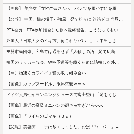
【画像】 美少女「女性の皆さんへ。パンツを履かずにを履いてみてください」
【悲報】 中国、橋の欄干が強風一発で粉々に 鉄筋ゼロ 当局「接着剤でくっつけただけ」「正常で、品質問題はない」
PTA会長「PTA参加拒否した親へ最終警告。こうなってもいい？」
外国人「日本人女のイキ方、何これヤバい…」⇒ 中出しされ痙攣する姿が海外で話題に
左翼市民団体、広島では通用せず「人殺しの汚い足で広島の土を踏むな！」→広島県民「お前らの方が汚いんじゃ！」「ワシらが広島県民じゃ」
韓国のサッカー協会、W杯予選等を裁くために訪韓した外国人審判を「性接待」していた……大して強くもないチームが潤沢な予算を持ってりゃそうなるわな
【ｗ】物凄くカワイイ子猫の取っ組み合い！
【画像】カップヌードル、限界突破ｗｗｗ
ドイツ人男性がランニングシューズで富士登山 「足をくじいて動けない」
【画像】最近の高級ミニバンの顔キモすぎだろwww
【画像】「ワイらのゴマキ（３９）」
【悲報】美容師「…手は尽くしました」おば「ｱｯ…ｯｽ…」→