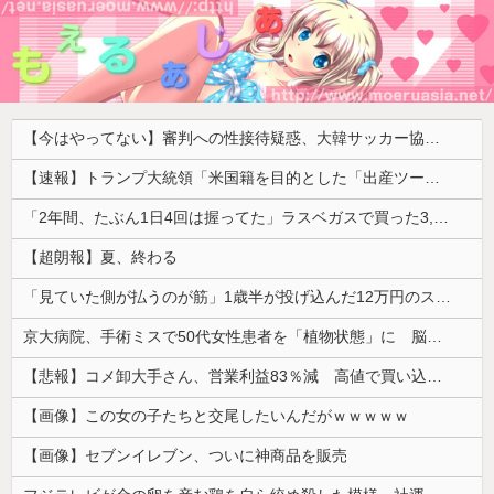
【今はやってない】審判への性接待疑惑、大韓サッカー協会が声明「現在は一切発生していない」「世界中のサッカー界関係者の皆さんにお詫び」
【速報】トランプ大統領「米国籍を目的とした「出産ツーリズム」を禁止する！中国人が子供の国籍目的に出産しに来るのはおかしい！」ｗｗｗｗｗｗｗｗｗｗｗｗｗ
「2年間、たぶん1日4回は握ってた」ラスベガスで買った3,000円のキーホルダーを調べたら
【超朗報】夏、終わる
「見ていた側が払うのが筋」1歳半が投げ込んだ12万円のスマホ、半額提示した母親は冷たい？
京大病院、手術ミスで50代女性患者を「植物状態」に 脳腫瘍摘出手術で腫瘍の無い部位を摘出してしまう
【悲報】コメ卸大手さん、営業利益83％減 高値で買い込んだ米が売れず「損切り祭り」開幕へ
【画像】この女の子たちと交尾したいんだがｗｗｗｗｗ
【画像】セブンイレブン、ついに神商品を販売