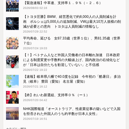
【緊急速報】中革連、支持率１．９％（－２．６）
2026/08/03 02:16
【トヨタ圧勝】BMW、経営悪化で約8,000人の人員削減を計
画 ポルシェは5,000人の追加削減、VWは最大10万人規模の削
減が必要との意向 トヨタは人員削減の情報なし
2026/07/29 22:52
平均寿命、延びる 女87.33歳（世界１位）、男81.35歳（世界
７位）
2026/07/24 19:03
【！】ベトナム人など外国人労働者の日本離れ加速 日本政府
による制度変更や手数料の大幅値上げ、国内政治の右傾化など
が「日本は自分たちを歓迎していない」と不信感
2026/07/22 19:22
【速報】岐阜県八幡で40.0度を記録 今年初の「酷暑日」 多治
見（岐阜） 豊田（愛知） 名古屋（愛知）
2026/07/21 16:12
【終】れいわ新選組、支持率０％ （ー１）
2026/07/20 04:42
NHK国際報道「オーストラリア、性産業従事の疑いなどで入国
を拒否された外国人のうち約半数が日本人女性」
2026/07/19 16:51
カテゴリ：
統計