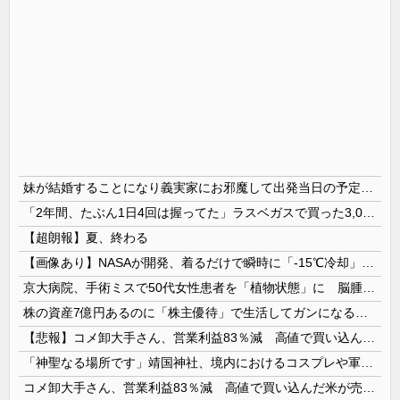
妹が結婚することになり義実家にお邪魔して出発当日の予定を話していた すると義兄嫁が「北海道って、ご祝儀1万8千円って指定してくるんだって？」 と聞いてきて…
「2年間、たぶん1日4回は握ってた」ラスベガスで買った3,000円のキーホルダーを調べたら
【超朗報】夏、終わる
【画像あり】NASAが開発、着るだけで瞬時に「-15℃冷却」する冷感ポンチョ3,980円！
京大病院、手術ミスで50代女性患者を「植物状態」に 脳腫瘍摘出手術で腫瘍の無い部位を摘出してしまう
株の資産7億円あるのに「株主優待」で生活してガンになる人生・・・
【悲報】コメ卸大手さん、営業利益83％減 高値で買い込んだ米が売れず「損切り祭り」開幕へ
「神聖なる場所です」靖国神社、境内におけるコスプレや軍装の禁止を発表
コメ卸大手さん、営業利益83％減 高値で買い込んだ米が売れず「損切り祭り」開幕へ