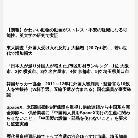
【朗報】かわいい動物の動画がストレス・不安の軽減になる可
能性。英大学の研究で実証
東大調査「外国人受け入れ反対」大幅増（20.7pt増）、若い世
代で増加幅大
「日本人が減り外国人が増えた｣市区町村ランキング 1位 大阪
市、2位 横浜市、3位 名古屋市、4位 京都市、5位 埼玉県川口市
韓国サッカー協会 2011～12年に外国人審判員・監督官ら10数
人を性接待（W杯予選、五輪予選が含まれる）国会議員が事実確
認
SpaceX、米国防関連技術保護を重視し供給連鎖から中国系を完
全排除へ 供給業者に「中国籍人員をSpaceX向けの生産に関わ
らせないこと」「中国製の設備・部品を使わないこと」を要求
し監査実施
歴代最多得票記録でトップ当選の河合ゆうすけ市議、埼玉知事