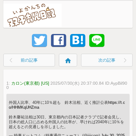
home
前の記事
次の記事
1:
カロン(東京都) [US]
2025/07/30(水) 20:37:00.84 ID:AypBil90
0
外国人比率、40年に10％超も 鈴木法相、近く推計公表
https://t.c
o/HHMKqUHZma
鈴木馨祐法相は30日、東京都内の日本記者クラブで記者会見し、
日本の総人口に占める外国人の比率が、早ければ2040年に10％を
超えるとの見通しを示しました。
— 時事ドットコム（時事通信ニュース） (@jijicom)
July 30, 2025