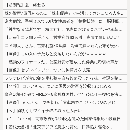
【超朗報】夏、終わる
株の資産7億円あるのに「株主優待」で生活してガンになる人生・・・
京大病院、手術ミスで50代女性患者を「植物状態」に 脳腫瘍摘出手術で腫...
「神聖なる場所です」靖国神社、境内におけるコスプレや軍装の禁止を発表
【悲報】コメ卸大手さん、営業利益83％減 高値で買い込んだ米が売れず「...
コメ卸大手さん、営業利益83％減 高値で買い込んだ米が売れず「損切り祭...
【画像】この女の子たちと交尾したいんだがｗｗｗｗｗ
「感動のフィナーレだ」と某野党が達成した偉業に称賛の声が殺到、なんかヒ...
【画像】セブンイレブン、ついに神商品を販売
フジテレビが金の卵を産む鶏を自ら絞め殺した模様、社運を賭けたドル箱コン...
【悲報】 ロシアさん、ついに国民の財産を没収しはじめる
資産1億円突破でFIREの45歳独身男性が半年後に仕事復帰を決意した「...
【画像】 まんさん、ブチ切れ「電車内でこういうポジのおじ、ガチでイラネ...
【ｗ】物凄くカワイイ子猫の取っ組み合い！
（ ´_ゝ`）中国「高市政権が法制化を進めた国家情報局の設置日が7月3...
中曽根元首相「北東アジアで急激な変化 日韓協力強化を」