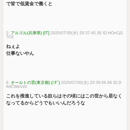
で皆で低賃金で働くと
2:
アルゴル(兵庫県) [IT]
2025/07/30(水) 20:37:45.35 ID:HOnCjS
7C0
ねぇよ
仕事ないやん
5:
オールトの雲(東京都) [ﾆﾀﾞ]
2025/07/30(水) 20:39:56.86 ID:D
A9CWeVz0
これを推進している奴らはその頃にはこの世から居なく
なってるからどうでもいいんだろうな