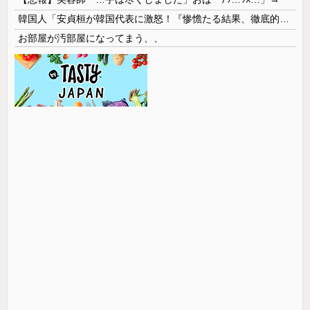
韓国人「安貞桓が韓国代表に激怒！『惨憺たる結果、徹底的な刷新が必要だ』と監督や協会を痛烈批判」
お部屋が汚部屋になってまう、、