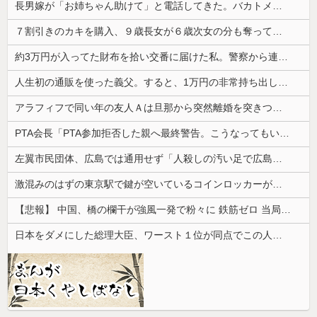
長男嫁が「お姉ちゃん助けて」と電話してきた。バカトメが、雪の中うちの息子に会いに来ようとしたらしく...
７割引きのカキを購入、９歳長女が６歳次女の分も奪って食べた。長女が奪ったのが悪いんだから弁償させていいよね？
約3万円が入ってた財布を拾い交番に届けた私。警察から連絡が入りその金が私のものになった結果...
人生初の通販を使った義父。すると、1万円の非常持ち出し袋が12個も届いてしまい...
アラフィフで同い年の友人Ａは旦那から突然離婚を突きつけられたらしい
PTA会長「PTA参加拒否した親へ最終警告。こうなってもいい？」
左翼市民団体、広島では通用せず「人殺しの汚い足で広島の土を踏むな！」→広島県民「お前らの方が汚いんじゃ！」「ワシらが広島県民じゃ」
激混みのはずの東京駅で鍵が空いているコインロッカーが散見、「ラッキー」と思って中を確認してみると……
【悲報】 中国、橋の欄干が強風一発で粉々に 鉄筋ゼロ 当局「接着剤でくっつけただけ」「正常で、品質問題はない」
日本をダメにした総理大臣、ワースト１位が同点でこの人ｗｗｗｗｗｗ