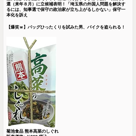
選（来年８月）に立候補表明！「埼玉県の外国人問題を解決す
るには、知事選で保守の政治家が立ち上がるしかない」保守一
本化を訴え
【爆笑ｗ】バッグひったくりを試みた男、バイクを盗られる！
菊池食品 熊本高菜のしぐれ