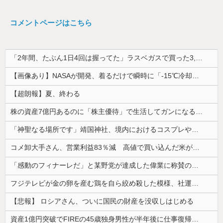
コメントページはこちら
「2年間、たぶん1日4回は握ってた」ラスベガスで買った3,000円のキーホルダーを調べたら
【画像あり】NASAが開発、着るだけで瞬時に「-15℃冷却」する冷感ポンチョ3,980円！
【超朗報】夏、終わる
株の資産7億円あるのに「株主優待」で生活してガンになる人生・・・
「神聖なる場所です」靖国神社、境内におけるコスプレや軍装の禁止を発表
コメ卸大手さん、営業利益83％減 高値で買い込んだ米が売れず「損切り祭り」開幕へ
「感動のフィナーレだ」と某野党が達成した偉業に称賛の声が殺到、なんかヒーロー番組の最終回を見ているような気分に……
フジテレビが金の卵を産む鶏を自ら絞め殺した模様、社運を賭けたドル箱コンテンツが御蔵入りになってしまい……
【悲報】 ロシアさん、ついに国民の財産を没収しはじめる
資産1億円突破でFIREの45歳独身男性が半年後に仕事復帰を決意した「1通の通知」