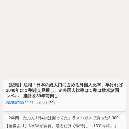
【悲報】法相「日本の総人口に占める外国人比率、早ければ
2040年に１割超え見通し」※外国人比率は１割は欧米諸国
レベル 推計を30年前倒し
2025/07/30 21:31
コメント(50)
「2年間、たぶん1日4回は握ってた」ラスベガスで買った3,000円のキ...
【画像あり】NASAが開発、着るだけで瞬時に「-15℃冷却」する冷感ポ...