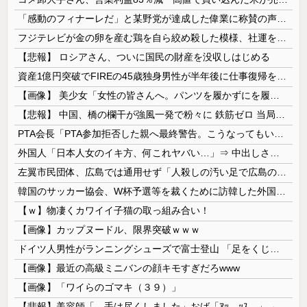
「感動のフィナーレだ」と某野党が達成した偉業に称賛の声が殺到、なんかヒーロー番組の最終回を見ているような気分に……
フジテレビが金の卵を産む鶏を自ら絞め殺した模様、社運を賭けたドル箱コンテンツが御蔵入りになってしまい……
【悲報】 ロシアさん、ついに国民の財産を没収しはじめる
資産1億円突破でFIREの45歳独身男性が半年後に仕事復帰を決意した「1通の通知」
【画像】 美少女「女性の皆さんへ。パンツを履かずにを履いてみてください」
【悲報】 中国、橋の欄干が強風一発で粉々に 鉄筋ゼロ 当局「接着剤でくっつけただけ」「正常で、品質問題はない」
PTA会長「PTA参加拒否した親へ最終警告。こうなってもいい？」
外国人「日本人女のイキ方、何これヤバい…」⇒ 中出しされ痙攣する姿が海外で話題に
左翼市民団体、広島では通用せず「人殺しの汚い足で広島の土を踏むな！」→広島県民「お前らの方が汚いんじゃ！」「ワシらが広島県民じゃ」
韓国のサッカー協会、W杯予選等を裁くために訪韓した外国人審判を「性接待」していた……大して強くもないチームが潤沢な予算を持ってりゃそうなるわな
【ｗ】物凄くカワイイ子猫の取っ組み合い！
【画像】カップヌードル、限界突破ｗｗｗ
ドイツ人男性がランニングシューズで富士登山 「足をくじいて動けない」
【画像】最近の高級ミニバンの顔キモすぎだろwww
【画像】「ワイらのゴマキ（３９）」
【悲報】美容師「…手は尽くしました」おば「ｱｯ…ｯｽ…」→