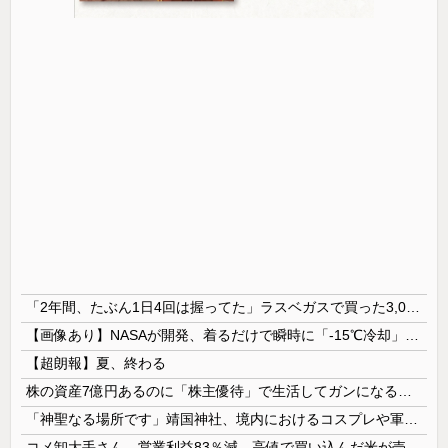
「2年間、たぶん1日4回は握ってた」ラスベガスで買った3,000円のキーホルダーを調べたら
【画像あり】NASAが開発、着るだけで瞬時に「-15℃冷却」する冷感ポンチョ3,980円！
【超朗報】夏、終わる
株の資産7億円あるのに「株主優待」で生活してガンになる人生・・・
「神聖なる場所です」靖国神社、境内におけるコスプレや軍装の禁止を発表
コメ卸大手さん、営業利益83％減 高値で買い込んだ米が売れず「損切り祭り」開幕へ