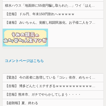
積水ハウス「地面師に55億円騙し取られた…」ワイ「はえーかわいそう…会社滅茶苦茶やろなぁ」
【悲報】 ドル円、年末150円割れへｗｗｗｗｗ
【速報】 みいちゃん、覚醒し戦闘民族化。お子様二人をフルボッコにしてしまう
コメントページはこちら
【緊急】 今の若者に急増している『コレ』依存、めちゃくちゃ深刻な模様w w w w w w w w w w
【吉報】 博多どんたくエチすぎるｗｗｗｗｗｗｗｗｗｗｗｗｗｗｗ
【悲報】熊本市、ガチでやらかしてしまう・・・・
【超朗報】夏、終わる