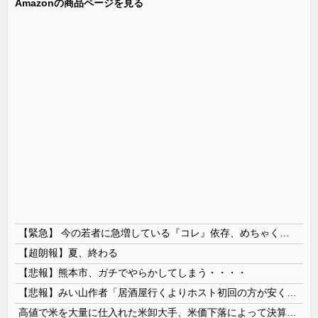
Amazonの商品ページを見る
【緊急】 今の若者に急増している『コレ』依存、めちゃくちゃ深刻な模様w w w w w w w w w w
【超朗報】夏、終わる
【悲報】熊本市、ガチでやらかしてしまう・・・・
【悲報】みい山作者「居酒屋行くよりホスト初回の方が安くてチヤホヤされる」
高値で米を大量に仕入れた米卸大手、米価下落によって決算が凄まじいことになっている模様