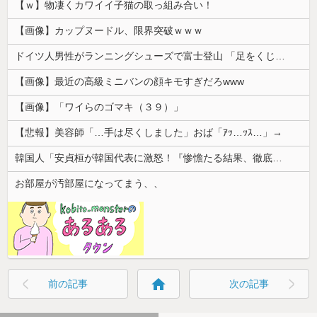
【ｗ】物凄くカワイイ子猫の取っ組み合い！
【画像】カップヌードル、限界突破ｗｗｗ
ドイツ人男性がランニングシューズで富士登山 「足をくじいて動けない」
【画像】最近の高級ミニバンの顔キモすぎだろwww
【画像】「ワイらのゴマキ（３９）」
【悲報】美容師「…手は尽くしました」おば「ｱｯ…ｯｽ…」→
韓国人「安貞桓が韓国代表に激怒！『惨憺たる結果、徹底的な刷新が必要だ』と監督や協会を痛烈批判」
お部屋が汚部屋になってまう、、
home
前の記事
次の記事