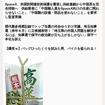
SpaceX、米国防関連技術保護を重視し供給連鎖から中国系を完
全排除へ 供給業者に「中国籍人員をSpaceX向けの生産に関わ
らせないこと」「中国製の設備・部品を使わないこと」を要求
し監査実施
歴代最多得票記録でトップ当選の河合ゆうすけ市議、埼玉知事
選（来年８月）に立候補表明！「埼玉県の外国人問題を解決す
るには、知事選で保守の政治家が立ち上がるしかない」保守一
本化を訴え
【爆笑ｗ】バッグひったくりを試みた男、バイクを盗られる！