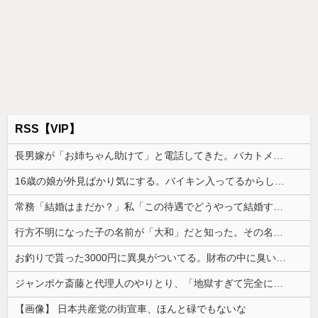
RSS【VIP】
長男嫁が「お姉ちゃん助けて」と電話してきた。バカトメが、雪の中うちの息子に会いに来ようとしたらしく...
16歳の娘が外見ばかり気にする。バイキン入ってるからしばらくカラコンやめてねって医者に言われてるのに、付けようとして...
常務「結婚はまだか？」私「この待遇でどうやって結婚するんです？」→飲み会で本音を返したら場が静まり返って…
行方不明になった子の名前が「大和」だと知った。その名前について考えた結果、ネットで意見が真っ二つになっていて…
お釣りで貰った3000円に異臭がついてる。財布の中に臭いがついてとれない
ジャンポケ斎藤と代理人のやりとり、「地獄すぎて完全にコントになってる……」と衝撃を受ける人が続出中
【画像】 日本共産党の街宣車、ほんと碌でもないな