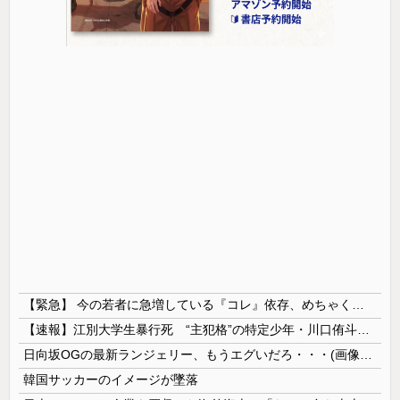
【緊急】 今の若者に急増している『コレ』依存、めちゃくちゃ深刻な模様w w w w w w w w w w
【速報】江別大学生暴行死 “主犯格”の特定少年・川口侑斗被告に「無期懲役」の判決 当時17歳少年に「懲役30年」の判決
日向坂OGの最新ランジェリー、もうエグいだろ・・・(画像どーん)
韓国サッカーのイメージが墜落