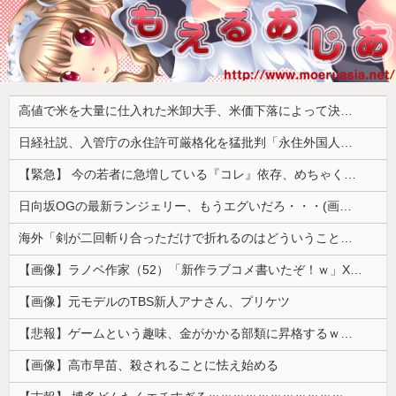
高値で米を大量に仕入れた米卸大手、米価下落によって決算が凄まじいことになっている模様
日経社説、入管庁の永住許可厳格化を猛批判「永住外国人の生活保護受給をなくす目的、外国人の意欲をそがないか懸念」「外国人を一時的な労働力ではなく、処遇改善などで定着を後押しすべき」
【緊急】 今の若者に急増している『コレ』依存、めちゃくちゃ深刻な模様w w w w w w w w w w
日向坂OGの最新ランジェリー、もうエグいだろ・・・(画像どーん)
海外「剣が二回斬り合っただけで折れるのはどういうことなんだ」満点なのに二度と起動しない理由…
【画像】ラノベ作家（52）「新作ラブコメ書いたぞ！ｗ」X民「いい歳こいてラブコメ（笑）恥ずかしくないの？」←やめたれｗと話題に
【画像】元モデルのTBS新人アナさん、プリケツ
【悲報】ゲームという趣味、金がかかる部類に昇格するｗｗｗｗ
【画像】高市早苗、殺されることに怯え始める