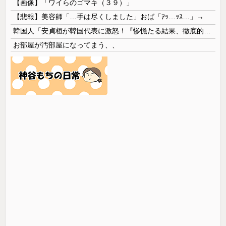
【画像】「ワイらのゴマキ（３９）」
【悲報】美容師「…手は尽くしました」おば「ｱｯ…ｯｽ…」→
韓国人「安貞桓が韓国代表に激怒！『惨憺たる結果、徹底的な刷新が必要だ』と監督や協会を痛烈批判」
お部屋が汚部屋になってまう、、