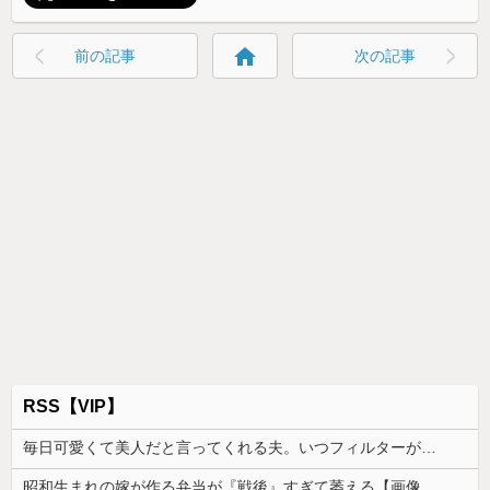
home
前の記事
次の記事
RSS【VIP】
毎日可愛くて美人だと言ってくれる夫。いつフィルターが外れて私がただのデブスおばさんだと気付いてしまうのか恐ろしくなった
昭和生まれの嫁が作る弁当が『戦後』すぎて萎える【画像あり】