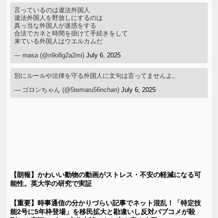
言っているのは違法外国人
違法外国人を野放しにするのは
真っ当な外国人が迷惑をする
合法でカネと時間を掛けて手続きをして
来ている外国人はウエルカムだ
— masa (@n9o8g2a2mi)
July 6, 2025
別にルールや法律を守る外国人に文句は言ってませんよ。
— ゴロンちゃん (@5temaru56nchan)
July 6, 2025
【朗報】かわいい動物の動画がストレス・不安の軽減になる可
能性。英大学の研究で実証
【重要】時事通信の分かりづらい記事でネット混乱！「特定技
能2号に5年枠登場」を移民拡大と勘違いし反対パブコメが殺