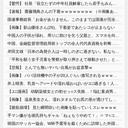
【驚愕】 社長「役立たずの中年社員解雇したら若手もみんな辞めてしまった…」
【速報】 齋藤飛鳥さんの下着ｗｗｗｗｗｗｗｗ （※画像あり）
国連事務総長「お金がありません。このままでは国連が完全崩壊します。助けて下さい」
【画像】影山優佳さん(25)、下着姿であたシコが止まらない
中国人の子供が溺れ、周りに助けを乞う父親と、スマホを向けてインプレ稼ぎの見物人
中国、金融監督管理総局前トップの全人代代表資格を剥奪…重大な規律違反で！
岸田文雄「日米の為替介入は一時しのぎに過ぎない。私なら円を強くすることが出来る」
「平和を願う女子児童を警察が取り押さえて移動させた」と市民団体が告発、「児童……どこ？」とガチで困惑する人が続出
【悲報】 とんでも無いヤバい台風がお盆直撃ｗ
【画像】 パパ活待機中の子が20人ぐらい激写されるｗｗｗｗｗｗｗｗｗｗｗ
井上晴美、乳首ヘア○ードや濡れ場お○ぱいがエ□過ぎる！人生最後のラスト写真集、最高！！
【エ□漫画】 幼馴染彼女との初セッ○ス失敗…！悩む童貞男子にクラスメイトのギャルJKが優しく近づきオチ○ポよしよしされちゃう…！
【画像】 温泉美女さん、濡れタオルでお尻の形が透けてしまう
【腹筋崩壊】 見た瞬間吹いた画像を貼っていくスレｗｗｗｗ
手マン嫌がる彼氏持ちギャル「ねぇもうやめて！」⇒ マ○コは正直だった結果…
韓国のサッカー協会、W杯予選等を裁くために訪韓した外国人審判を「性接待」していた……大して強くもないチームが潤沢な予算を持ってりゃそうなるわな