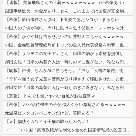
【速報】 齋藤飛鳥さんの下着ｗｗｗｗｗｗｗｗ （※画像あり）
国連事務総長「お金がありません。このままでは国連が完全崩壊します。助け...
【画像】影山優佳さん(25)、下着姿であたシコが止まらない
中国人の子供が溺れ、周りに助けを乞う父親と、スマホを向けてインプレ稼ぎ...
【画像】かぐや様は告らせたいの伊井野ミコちゃんｗｗｗｗｗ
中国、金融監督管理総局前トップの全人代代表資格を剥奪…重大な規律違反で...
【画像】サンモニの女子アナさん、日曜の朝から素材を提供してしまう
岸田文雄「日米の為替介入は一時しのぎに過ぎない。私なら円を強くすること...
【朗報】声優、なんかAIに勝ちそう。「声も「人格の象徴」明記、法務省」
「平和を願う女子児童を警察が取り押さえて移動させた」と市民団体が告発、...
岸田文雄「日米の為替介入は一時しのぎに過ぎない。私なら円を強くすること...
【悲報】 とんでも無いヤバい台風がお盆直撃ｗ
【画像】 パパ活待機中の子が20人ぐらい激写されるｗｗｗｗｗｗｗｗｗｗ...
元温泉ピンクコンパニオンだけど、質問ある？
【ｗ】物凄くカワイイ子猫の取っ組み合い！
（ ´_ゝ`）中国「高市政権が法制化を進めた国家情報局の設置日が7月3...