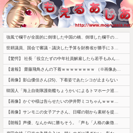
強風で欄干が全面的に倒壊した中国の橋、倒壊した欄干の破片を調べると凄まじい事実が発覚して……
世耕議員、国会で審議・議決した予算を財務省が勝手に３兆円動かしていると指摘・問題視
【驚愕】 社長「役立たずの中年社員解雇したら若手もみんな辞めてしまった…」
【速報】 齋藤飛鳥さんの下着ｗｗｗｗｗｗｗｗ （※画像あり）
【画像】影山優佳さん(25)、下着姿であたシコが止まらない
韓国人「海上自衛隊護衛艦ちょうかいによるトマホーク巡航ミサイルの実射試験に韓国人が衝撃！」→「着々と進む最新鋭の防衛装備‥」
【画像】かぐや様は告らせたいの伊井野ミコちゃんｗｗｗｗｗ
【画像】サンモニの女子アナさん、日曜の朝から素材を提供してしまう
【朗報】声優、なんかAIに勝ちそう。「声も「人格の象徴」明記、法務省」