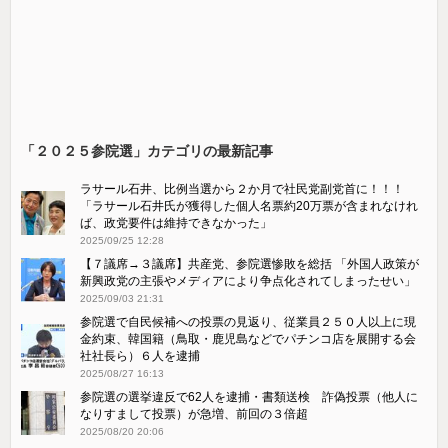
「２０２５参院選」カテゴリの最新記事
ラサール石井、比例当選から２か月で社民党副党首に！！！
「ラサール石井氏が獲得した個人名票約20万票が含まれなけれ
ば、政党要件は維持できなかった」
2025/09/25 12:28
【７議席→３議席】共産党、参院選惨敗を総括 「外国人政策が
新興政党の主張やメディアにより争点化されてしまったせい」
2025/09/03 21:31
参院選で自民候補への投票の見返り、従業員２５０人以上に現
金約束、韓国籍（鳥取・鹿児島などでパチンコ店を展開する会
社社長ら）６人を逮捕
2025/08/27 16:13
参院選の選挙違反で62人を逮捕・書類送検 詐偽投票（他人に
なりすまして投票）が急増、前回の３倍超
2025/08/20 20:06