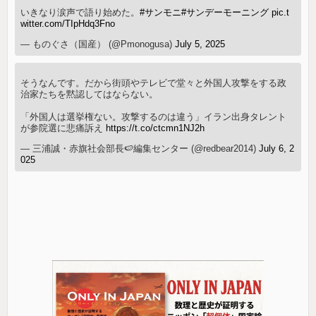
いきなり涙声で語り始めた。
#サンモニ
#サンデーモーニング
pic.t
witter.com/TIpHdq3Fno
— ものぐさ（国産） (@Pmonogusa)
July 5, 2025
そうなんです。だから街頭やテレビで堂々と外国人攻撃をする政
治家たちを黙認してはならない。
「外国人は選挙権ない。攻撃するのは違う」イラン出身タレント
が参院選に悲痛訴え
https://t.co/ctcmn1NJ2h
— 三浦誠・赤旗社会部長🍉編集センター (@redbear2014)
July 6, 2
025