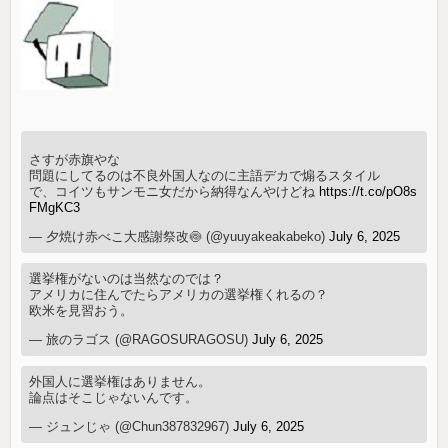
さすが赤旗やな
問題にしてるのは不良外国人なのに主語デカで煽るスタイル
で、コイツもサンモニ女だから納得なんやけどね
https://t.co/pO8s
FMgKC3
— 夕焼け赤べこ大感謝祭改🍥 (@yuuyakeakabeko)
July 6, 2025
選挙権がないのは当然なのでは？
アメリカに住んでたらアメリカの選挙権くれるの？
欧米を見習おう。
— 旅のラゴス (@RAGOSURAGOSU)
July 6, 2025
外国人に選挙権はありません。
論点はそこじゃないんです。
— ジュンじゃ (@Chun387832967)
July 6, 2025