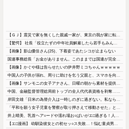
【ＧＪ】震災で家を無くした親戚一家が、東京の我が家に転がり込んで一年近く帰らない。「東京は家賃が高くて～」「働き口がなくて～」と言い訳ばっかりなので、父親が独断で・・・ｗ
【驚愕】 社長「役立たずの中年社員解雇したら若手もみんな辞めてしまった…」
【画像】影山優佳さん(25)、下着姿であたシコが止まらない
国連事務総長「お金がありません。このままでは国連が完全崩壊します。助けて下さい」
【画像】かぐや様は告らせたいの伊井野ミコちゃんｗｗｗｗｗ
中国人の子供が溺れ、周りに助けを乞う父親と、スマホを向けてインプレ稼ぎの見物人
【画像】サンモニの女子アナさん、日曜の朝から素材を提供してしまう
中国、金融監督管理総局前トップの全人代代表資格を剥奪…重大な規律違反で！
岸田文雄「日米の為替介入は一時しのぎに過ぎない。私なら円を強くすることが出来る」
「平和を願う女子児童を警察が取り押さえて移動させた」と市民団体が告発、「児童……どこ？」とガチで困惑する人が続出
井上晴美、乳首ヘア○ードや濡れ場お○ぱいがエ□過ぎる！人生最後のラスト写真集、最高！！
【エ□漫画】 幼馴染彼女との初セッ○ス失敗…！悩む童貞男子にクラスメイトのギャルJKが優しく近づきオチ○ポよしよしされちゃう…！