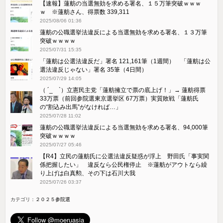
【速報】蓮舫の当選無効を求める署名、１５万筆突破ｗｗｗ
ｗ ※蓮舫さん、得票数 339,311
2025/08/06 01:36
蓮舫の公職選挙法違反による当選無効を求める署名、１３万筆
突破ｗｗｗｗ
2025/07/31 15:35
「蓮舫は公選法違反だ」署名 121,161筆（1週間） 「蓮舫は公
選法違反じゃない」署名 35筆（4日間）
2025/07/29 14:05
（ ´_ゝ`）立憲民主党「蓮舫擁立で票の底上げ！」→ 蓮舫得票
33万票（前回参院選東京選挙区 67万票）実質敗戦「蓮舫氏
の“割込み出馬”がなければ…」
2025/07/28 11:02
蓮舫の公職選挙法違反による当選無効を求める署名、94,000筆
突破ｗｗｗｗ
2025/07/27 05:46
【R4】立民の蓮舫氏に公選法違反疑惑が浮上 野田氏「事実関
係把握したい」 違反なら公民権停止 ※蓮舫がアウトなら繰
り上げは白真勲、その下は石川大我
2025/07/26 03:37
カテゴリ：
２０２５参院選