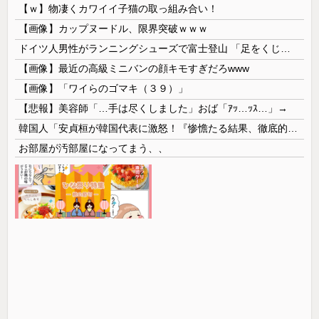
【ｗ】物凄くカワイイ子猫の取っ組み合い！
【画像】カップヌードル、限界突破ｗｗｗ
ドイツ人男性がランニングシューズで富士登山 「足をくじいて動けない」
【画像】最近の高級ミニバンの顔キモすぎだろwww
【画像】「ワイらのゴマキ（３９）」
【悲報】美容師「…手は尽くしました」おば「ｱｯ…ｯｽ…」→
韓国人「安貞桓が韓国代表に激怒！『惨憺たる結果、徹底的な刷新が必要だ』と監督や協会を痛烈批判」
お部屋が汚部屋になってまう、、