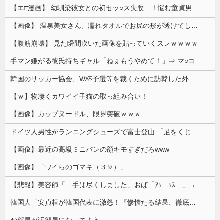
【エ□漫画】 幼馴染彼女との初セッ○ス失敗…！悩む童貞男子にクラスメイトのギャルJKが優しく近づきオチ○ポよしよしされちゃう…！
【画像】 温泉美女さん、濡れタオルでお尻の形が透けてしまう
【腹筋崩壊】 見た瞬間吹いた画像を貼っていくスレｗｗｗｗ
手マン嫌がる彼氏持ちギャル「ねぇもうやめて！」⇒ マ○コは正直だった結果…
韓国のサッカー協会、W杯予選等を裁くために訪韓した外国人審判を「性接待」していた……大して強くもないチームが潤沢な予算を持ってりゃそうなるわな
【ｗ】物凄くカワイイ子猫の取っ組み合い！
【画像】カップヌードル、限界突破ｗｗｗ
ドイツ人男性がランニングシューズで富士登山 「足をくじいて動けない」
【画像】最近の高級ミニバンの顔キモすぎだろwww
【画像】「ワイらのゴマキ（３９）」
【悲報】美容師「…手は尽くしました」おば「ｱｯ…ｯｽ…」→
韓国人「安貞桓が韓国代表に激怒！『惨憺たる結果、徹底的な刷新が必要だ』と監督や協会を痛烈批判」