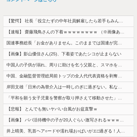
【驚愕】 社長「役立たずの中年社員解雇したら若手もみんな辞めてしまった…」
【速報】 齋藤飛鳥さんの下着ｗｗｗｗｗｗｗｗ （※画像あり）
国連事務総長「お金がありません。このままでは国連が完全崩壊します。助けて下さい」
【画像】影山優佳さん(25)、下着姿であたシコが止まらない
中国人の子供が溺れ、周りに助けを乞う父親と、スマホを向けてインプレ稼ぎの見物人
中国、金融監督管理総局前トップの全人代代表資格を剥奪…重大な規律違反で！
岸田文雄「日米の為替介入は一時しのぎに過ぎない。私なら円を強くすることが出来る」
「平和を願う女子児童を警察が取り押さえて移動させた」と市民団体が告発、「児童……どこ？」とガチで困惑する人が続出
【悲報】 とんでも無いヤバい台風がお盆直撃ｗ
【画像】 パパ活待機中の子が20人ぐらい激写されるｗｗｗｗｗｗｗｗｗｗｗ
井上晴美、乳首ヘア○ードや濡れ場お○ぱいがエ□過ぎる！人生最後のラスト写真集、最高！！