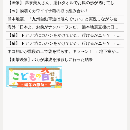
【画像】 温泉美女さん、濡れタオルでお尻の形が透けてしまう
【ｗ】物凄くカワイイ子猫の取っ組み合い！
熊本地震、「九州自動車道は混んでない」と実況しながら被災地へ向かう有名アナなどに批判殺到 全国紙記者「最新の状況をいち早く伝えることは報道機関としての責務」「情報を取り上げることには大きな意義がある」
海外「日本よ、お前がナンバーワンだ」 熊本地震直後の日本の対応のスピードに世界が衝撃
【猫】 ドアノブにカバンをかけていた。行けるかニャ？ → 猫はこうなります…
【猫】 ドアノブにカバンをかけていた。行けるかニャ？ → 猫はこうなります…
ネコ飼いが階段の上で袋を揺らす。キラ〜ン！ → 地下室からヤツが現れる…
【衝撃映像】バカが津波を撮影しに行った結果…