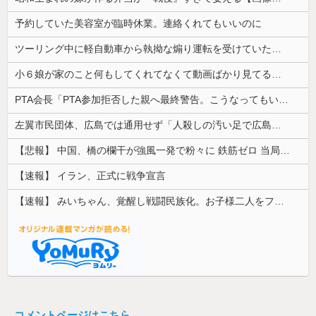
予約していた美容室が臨時休業。連絡くれてもいいのに
ツーリング中に軽自動車から執拗な煽り運転を受けていた。その数分後、思わぬ結末を目撃することになり…
小６娘が家のこと何もしてくれてなくて動画ばかり見てる。その姿が情けなくて...
PTA会長「PTA参加拒否した親へ最終警告。こうなってもいい？」
左翼市民団体、広島では通用せず「人殺しの汚い足で広島の土を踏むな！」→広島県民「お前らの方が汚いんじゃ！」「ワシらが広島県民じゃ」
【悲報】 中国、橋の欄干が強風一発で粉々に 鉄筋ゼロ 当局「接着剤でくっつけただけ」「正常で、品質問題はない」
【速報】 イラン、正式に戦争宣言
【速報】 みいちゃん、覚醒し戦闘民族化。お子様二人をフルボッコにしてしまう
コメントページはこちら