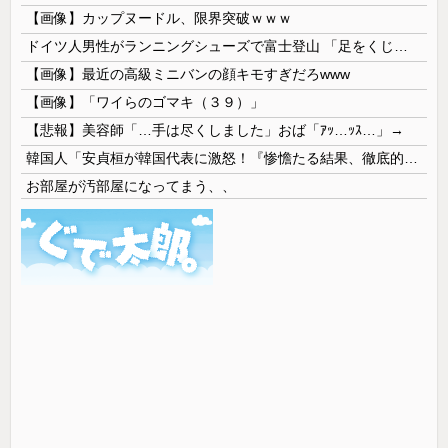
【画像】カップヌードル、限界突破ｗｗｗ
ドイツ人男性がランニングシューズで富士登山 「足をくじいて動けない」
【画像】最近の高級ミニバンの顔キモすぎだろwww
【画像】「ワイらのゴマキ（３９）」
【悲報】美容師「…手は尽くしました」おば「ｱｯ…ｯｽ…」→
韓国人「安貞桓が韓国代表に激怒！『惨憺たる結果、徹底的な刷新が必要だ』と監督や協会を痛烈批判」
お部屋が汚部屋になってまう、、