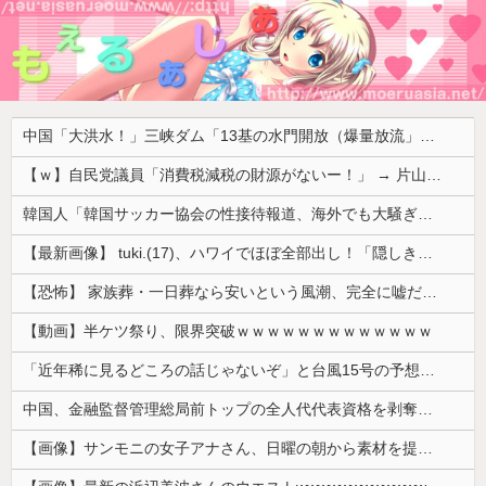
中国「大洪水！」三峡ダム「13基の水門開放（爆量放流」中国都市「三峡上流で豪雨！（三峡下流で水害」長江と黄河「同時氾濫危機」台風13号「中国本土上陸（画像」→
【ｗ】自民党議員「消費税減税の財源がないー！」 → 片山財務相、財源の心配は１ミリもいらない！と主張 ｗｗｗｗｗｗｗｗｗｗｗｗｗｗ
韓国人「韓国サッカー協会の性接待報道、海外でも大騒ぎに・・・2002年W杯4強の記録取り消しの声も」→「マジで国の恥だ」「2002年まで疑う価値...
【最新画像】 tuki.(17)、ハワイでほぼ全部出し！「隠しきれない美貌」とSNSざわつく
【恐怖】 家族葬・一日葬なら安いという風潮、完全に嘘だった・・・・
【動画】半ケツ祭り、限界突破ｗｗｗｗｗｗｗｗｗｗｗｗｗ
「近年稀に見るどころの話じゃないぞ」と台風15号の予想進路に困惑する人が多数、偏西風が全く通用していないんだけど……
中国、金融監督管理総局前トップの全人代代表資格を剥奪…重大な規律違反で！
【画像】サンモニの女子アナさん、日曜の朝から素材を提供してしまう