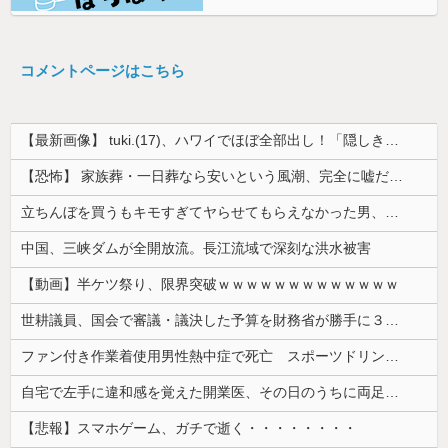
コメントページはこちら
【最新画像】 tuki.(17)、ハワイでほぼ全部出し！「隠しきれない美貌」とSNSざわつく
【恐怖】 家族葬・一日葬なら安いという風潮、完全に嘘だった・・・・
立ちんぼを買うもキモすぎてヤらせてもらえなかった男、代わりの足コキでまさかの大量身寸米青ｗｗｗ
中国、三峡ダムが全開放流。長江流域で深刻な洪水被害
【動画】半ケツ祭り、限界突破ｗｗｗｗｗｗｗｗｗｗｗｗｗ
世耕議員、国会で審議・議決した予算を財務省が勝手に３兆円動かしていると指摘・問題視
ファン付き作業着使用男性熱中症で死亡 スポーツドリンクやゼリー飲料持参も
自宅で左手に違和感を覚えた開業医、その日のうちに両足が動かなくなり入院すると……
【悲報】スマホゲーム、ガチで逝く・・・・・・・・