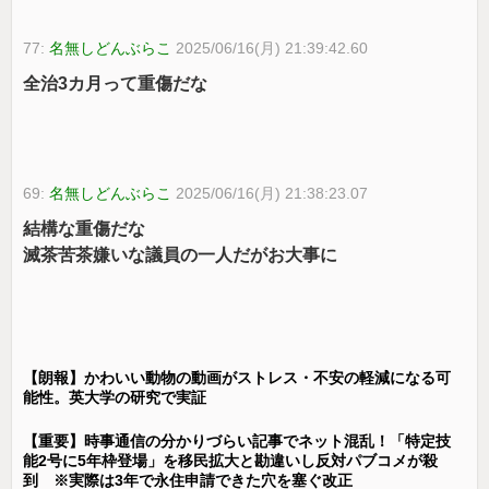
77:
名無しどんぶらこ
2025/06/16(月) 21:39:42.60
全治3カ月って重傷だな
69:
名無しどんぶらこ
2025/06/16(月) 21:38:23.07
結構な重傷だな
滅茶苦茶嫌いな議員の一人だがお大事に
【朗報】かわいい動物の動画がストレス・不安の軽減になる可
能性。英大学の研究で実証
【重要】時事通信の分かりづらい記事でネット混乱！「特定技
能2号に5年枠登場」を移民拡大と勘違いし反対パブコメが殺
到 ※実際は3年で永住申請できた穴を塞ぐ改正