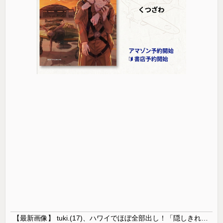
【最新画像】 tuki.(17)、ハワイでほぼ全部出し！「隠しきれない美貌」とSNSざわつく