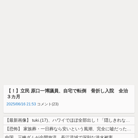
【！】立民 原口一博議員、自宅で転倒 骨折し入院 全治
３カ月
2025/06/16 21:53
コメント(23)
【最新画像】 tuki.(17)、ハワイでほぼ全部出し！「隠しきれない...
【恐怖】 家族葬・一日葬なら安いという風潮、完全に嘘だった・・・・
中国、三峡ダムが全開放流。長江流域で深刻な洪水被害