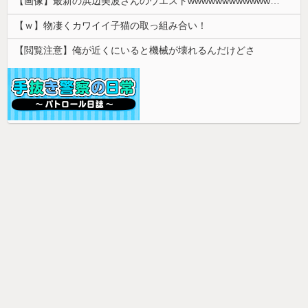
【画像】最新の浜辺美波さんのウエストwwwwwwwwwwwwwwwwwwww 【Pickup08083018】
【ｗ】物凄くカワイイ子猫の取っ組み合い！
【閲覧注意】俺が近くにいると機械が壊れるんだけどさ