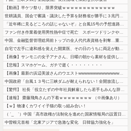
【動画】半ケツ祭り、限界突破ｗｗｗｗｗｗｗｗｗｗｗｗｗ
世耕議員、国会で審議・議決した予算を財務省が勝手に３兆円動かしていると...
「近年稀に見るどころの話じゃないぞ」と台風15号の予想進路に困惑する人...
ファン付き作業着使用男性熱中症で死亡 スポーツドリンクやゼリー飲料持参...
中国、金融監督管理総局前トップの全人代代表資格を剥奪…重大な規律違反で...
自宅で左手に違和感を覚えた開業医、その日のうちに両足が動かなくなり入院...
【画像】サンモニの女子アナさん、日曜の朝から素材を提供してしまう
【悲報】スマホゲーム、ガチで逝く・・・・・・・・
【画像】最新の浜辺美波さんのウエストwwwwwwwwwwwwwwwww...
中国政府「台風１３号に三峡ダムが耐えられない！全開放流しろ！」⇒ 下流...
【驚愕】 社長「役立たずの中年社員解雇したら若手もみんな辞めてしまった...
【速報】 齋藤飛鳥さんの下着ｗｗｗｗｗｗｗｗ （※画像あり）
【ｗ】物凄くカワイイ子猫の取っ組み合い！
（ ´_ゝ`）中国「高市政権が法制化を進めた国家情報局の設置日が7月3...
中曽根元首相「北東アジアで急激な変化 日韓協力強化を」