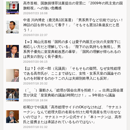
高市首相、国旗損壊罪法案提出の背景に 「2009年の民主党の国
旗軽視」への強い危機感
2026/07/23 16:08
中道 川内博史（鹿児島1区落選）「男系男子など伝統ではない！
神話の話を持ち出して養子！」「そもそも憲法2条違反だと思
う！」
2026/07/20 22:37
【ｗ】鳩山元首相「国民の多くは愛子内親王が次の天皇陛下に
相応しい方だと理解している」「陛下のお気持ちを無視し、男
系男子優先に皇室典範改悪の暴挙」「国民の理解が得られるの
は男女の別なく長子優先」
2026/07/20 06:15
【は？】小沢一郎（元議員）「そもそもの疑問。なぜ女性総理
である高市氏が、ここまで頑なに、女性・女系天皇の議論その
ものを封殺するのか？この人は夫婦別姓導入にも反対」
2026/07/18 20:32
（ ´_ゝ`）蓮舫さん「総理が国会出席を拒絶！」→ 出席は国会運
営が決定「皇室典範の議論1時間だけ！」→ 9年前から議論
2026/07/18 18:04
杉尾ひでや議員「高市総理サイドのOKがなければ、『サナエト
ークン』なんて総理大臣の名前を付けた暗号資産を売り出せな
いのでは？」 サナエトークン公式サイト「本トークンは、高市
氏と提携または承認されているものではない」
2026/07/18 01:32