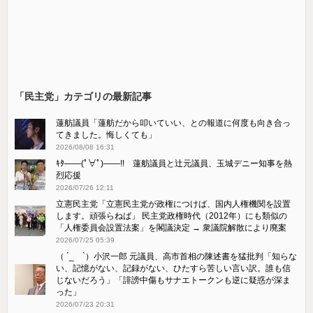
「民主党」カテゴリの最新記事
蓮舫議員「蓮舫だから叩いていい、との報道に何度も向き合っ
てきました。悔しくても」
2026/08/08 16:31
ｷﾀ――(ﾟ∀ﾟ)――!! 蓮舫議員と辻元議員、玉城デニー知事を熱
烈応援
2026/07/26 12:11
立憲民主党「立憲民主党が政権につけば、国内人権機関を設置
します。頑張らねば」 民主党政権時代（2012年）にも類似の
「人権委員会設置法案」を閣議決定 → 衆議院解散により廃案
2026/07/25 05:39
（ ´_ゝ`）小沢一郎 元議員、高市首相の陳述書を猛批判「知らな
い、記憶がない、記録がない、ひたすら苦しい言い訳。誰も信
じないだろう」「誹謗中傷もサナエトークンも逆に疑惑が深ま
った」
2026/07/23 20:31