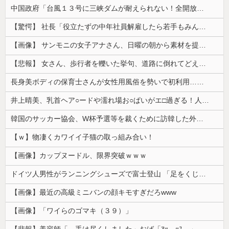
中国政府「台風１３号に三峡ダムが耐えられない！全開放流しろ！」⇒ 下流域の街が壊滅状態ｗｗｗｗｗ
【驚愕】 社長「役立たずの中年社員解雇したら若手もみんな辞めてしまった…」
【画像】 サンモニの女子アナさん、日曜の朝から素材を提供してしまう
【悲報】 女さん、歩行者を轢いた挙句、道路に倒れてどえらいことになってしまうw w w w w w w
長身美ボディの保育士さんが女性用風俗を勢いで初利用…子供に絶対見せられないメスの顔でイキまくり。
井上晴美、乳首ヘア○ードや濡れ場お○ぱいがエ□過ぎる！人生最後のラスト写真集、最高！！
韓国のサッカー協会、W杯予選等を裁くために訪韓した外国人審判を「性接待」していた……大して強くもないチームが潤沢な予算を持ってりゃそうなるわな
【ｗ】物凄くカワイイ子猫の取っ組み合い！
【画像】カップヌードル、限界突破ｗｗｗ
ドイツ人男性がランニングシューズで富士登山 「足をくじいて動けない」
【画像】最近の高級ミニバンの顔キモすぎだろwww
【画像】「ワイらのゴマキ（３９）」