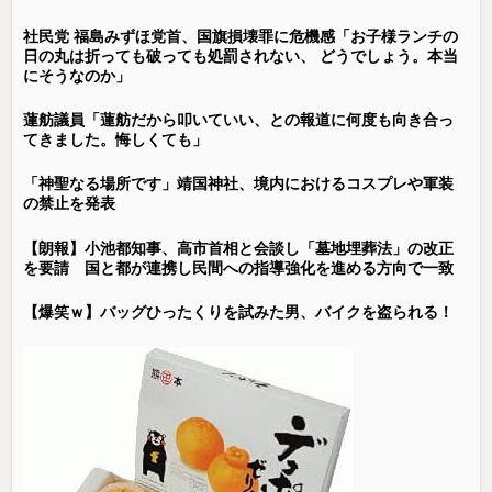
社民党 福島みずほ党首、国旗損壊罪に危機感「お子様ランチの
日の丸は折っても破っても処罰されない、 どうでしょう。本当
にそうなのか」
蓮舫議員「蓮舫だから叩いていい、との報道に何度も向き合っ
てきました。悔しくても」
「神聖なる場所です」靖国神社、境内におけるコスプレや軍装
の禁止を発表
【朗報】小池都知事、高市首相と会談し「墓地埋葬法」の改正
を要請 国と都が連携し民間への指導強化を進める方向で一致
【爆笑ｗ】バッグひったくりを試みた男、バイクを盗られる！