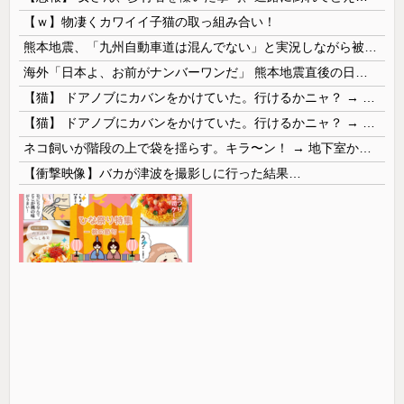
【ｗ】物凄くカワイイ子猫の取っ組み合い！
熊本地震、「九州自動車道は混んでない」と実況しながら被災地へ向かう有名アナなどに批判殺到 全国紙記者「最新の状況をいち早く伝えることは報道機関としての責務」「情報を取り上げることには大きな意義がある」
海外「日本よ、お前がナンバーワンだ」 熊本地震直後の日本の対応のスピードに世界が衝撃
【猫】 ドアノブにカバンをかけていた。行けるかニャ？ → 猫はこうなります…
【猫】 ドアノブにカバンをかけていた。行けるかニャ？ → 猫はこうなります…
ネコ飼いが階段の上で袋を揺らす。キラ〜ン！ → 地下室からヤツが現れる…
【衝撃映像】バカが津波を撮影しに行った結果…