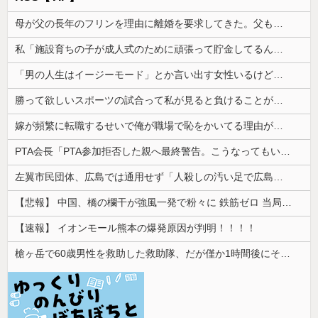
母が父の長年のフリンを理由に離婚を要求してきた。父も私も驚いたが母の言い分を聞くと...
私「施設育ちの子が成人式のために頑張って貯金してるんだ」友達「そんなの惨めなだけじゃない？」→耳を疑う発言はさらに続いて…
「男の人生はイージーモード」とか言い出す女性いるけど、そういう女性がハードモードなんだって思う...
勝って欲しいスポーツの試合って私が見ると負けることがすごく多い気がしてる
嫁が頻繁に転職するせいで俺が職場で恥をかいてる理由がこれ・・・
PTA会長「PTA参加拒否した親へ最終警告。こうなってもいい？」
左翼市民団体、広島では通用せず「人殺しの汚い足で広島の土を踏むな！」→広島県民「お前らの方が汚いんじゃ！」「ワシらが広島県民じゃ」
【悲報】 中国、橋の欄干が強風一発で粉々に 鉄筋ゼロ 当局「接着剤でくっつけただけ」「正常で、品質問題はない」
【速報】 イオンモール熊本の爆発原因が判明！！！！
槍ヶ岳で60歳男性を救助した救助隊、だが僅か1時間後にその男性が所属していたPTから連絡があって……