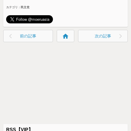
カテゴリ：
民主党
home
前の記事
次の記事
RSS【VIP】