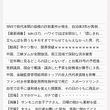
SNSで前代未聞の規模の詐欺案件が発生、自治体3市が異例の声明を発表して事実関係を全否定
【最新画像】 tuki.(17)、ハワイでほぼ全部出し！「隠しきれない美貌」とSNSざわつく
立ちんぼを買うもキモすぎてヤらせてもらえなかった男、代わりの足コキでまさかの大量身寸米青ｗｗｗ
【動画】半ケツ祭り、限界突破ｗｗｗｗｗｗｗｗｗｗｗｗｗ
中国、三峡ダムが全開放流。長江流域で深刻な洪水被害
「近年稀に見るどころの話じゃないぞ」と台風15号の予想進路に困惑する人が多数、偏西風が全く通用していないんだけど……
世耕議員、国会で審議・議決した予算を財務省が勝手に３兆円動かしていると指摘・問題視
中国、金融監督管理総局前トップの全人代代表資格を剥奪…重大な規律違反で！
ファン付き作業着使用男性熱中症で死亡 スポーツドリンクやゼリー飲料持参も
自宅で左手に違和感を覚えた開業医、その日のうちに両足が動かなくなり入院すると……
【悲報】スマホゲーム、ガチで逝く・・・・・・・・
【画像】 サンモニの女子アナさん、日曜の朝から素材を提供してしまう
【悲報】 女さん、歩行者を轢いた挙句、道路に倒れてどえらいことになってしまうw w w w w w w