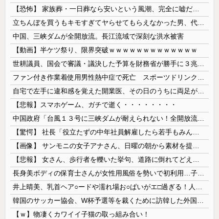
【恐怖】 家族葬・一日葬なら安いという風潮、完全に嘘だった・・・・
立ちんぼを買うもキモすぎてヤらせてもらえなかった男、代わりの足コキでまさかの大量身寸米青ｗｗｗ
中国、三峡ダムが全開放流。長江流域で深刻な洪水被害
【動画】半ケツ祭り、限界突破ｗｗｗｗｗｗｗｗｗｗｗｗｗ
世耕議員、国会で審議・議決した予算を財務省が勝手に３兆円動かしていると指摘・問題視
ファン付き作業着使用男性熱中症で死亡 スポーツドリンクやゼリー飲料持参も
自宅で左手に違和感を覚えた開業医、その日のうちに両足が動かなくなり入院すると……
【悲報】スマホゲーム、ガチで逝く・・・・・・・・
中国政府「台風１３号に三峡ダムが耐えられない！全開放流しろ！」⇒ 下流域の街が壊滅状態ｗｗｗｗｗ
【驚愕】 社長「役立たずの中年社員解雇したら若手もみんな辞めてしまった…」
【画像】 サンモニの女子アナさん、日曜の朝から素材を提供してしまう
【悲報】 女さん、歩行者を轢いた挙句、道路に倒れてどえらいことになってしまうw w w w w w w
長身美ボディの保育士さんが女性用風俗を勢いで初利用…子供に絶対見せられないメスの顔でイキまくり。
井上晴美、乳首ヘア○ードや濡れ場お○ぱいがエ□過ぎる！人生最後のラスト写真集、最高！！
韓国のサッカー協会、W杯予選等を裁くために訪韓した外国人審判を「性接待」していた……大して強くもないチームが潤沢な予算を持ってりゃそうなるわな
【ｗ】物凄くカワイイ子猫の取っ組み合い！