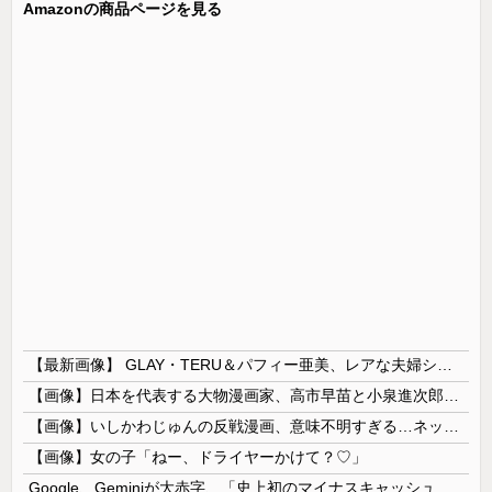
Amazonの商品ページを見る
【最新画像】 GLAY・TERU＆パフィー亜美、レアな夫婦ショットを公開してしまう！
【画像】日本を代表する大物漫画家、高市早苗と小泉進次郎にガチギレ 痛烈な風刺漫画を投稿
【画像】いしかわじゅんの反戦漫画、意味不明すぎる…ネット「量産型左翼の最底辺みたいなテンプレ左翼カルト陰謀妄想漫画しか描けなくなってる」
【画像】女の子「ねー、ドライヤーかけて？♡」
Google、Geminiが大赤字、「史上初のマイナスキャッシュフロー」に陥る