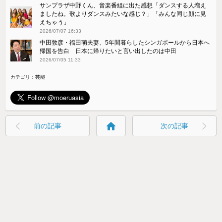
サンプラザ中野くん、音楽番組に出た感想「ダンスする人増え
ましたね。歌よりダンスみたいな感じ？」「みんな同じ顔に見
えちゃう」
2026/07/07 16:33
中田敦彦・福田萌夫妻、5年間暮らしたシンガポールから日本へ
帰国を告白 日本に帰りたいと言い出したのは中田
2026/07/05 11:33
カテゴリ：
芸能
home
前の記事
次の記事