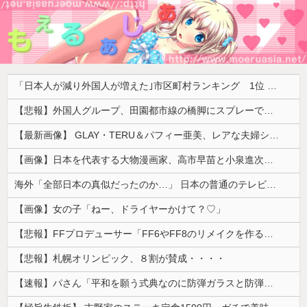
「日本人が減り外国人が増えた｣市区町村ランキング 1位 大阪市、2位 横浜市、3位 名古屋市、4位 京都市、5位 埼玉県川口市
【悲報】外国人グループ、田園都市線の橋脚にスプレーで落書きする動画がネットで話題に → ネット「治安悪化の始まり」
【最新画像】 GLAY・TERU＆パフィー亜美、レアな夫婦ショットを公開してしまう！
【画像】日本を代表する大物漫画家、高市早苗と小泉進次郎にガチギレ 痛烈な風刺漫画を投稿
海外「全部日本の真似だったのか…」 日本の普通のテレビ番組が最新SNSの数十年先を行っていたと話題に
【画像】女の子「ねー、ドライヤーかけて？♡」
【悲報】FFプロデューサー「FF6やFF8のリメイクを作るなら4部か5部作になります」
【悲報】札幌オリンピック、８割が賛成・・・・
【速報】パさん「平和を願う式典なのに防弾ガラスと防弾バッグSP」安倍元首相の悲劇や石破前首相も同環境だったことは忘れる