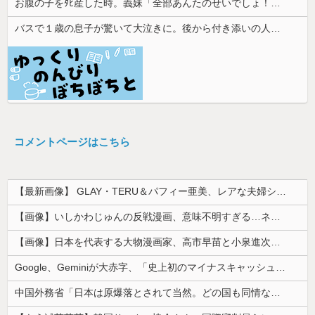
お腹の子をﾀﾋ産した時。義妹「全部あんたのせいでしょ！」トメ「何を言ってるの！」→義妹の暴言に義母が激怒して…
バスで１歳の息子が驚いて大泣きに。後から付き添いの人に謝られたものの、複雑な気持ちが残って…
コメントページはこちら
【最新画像】 GLAY・TERU＆パフィー亜美、レアな夫婦ショットを公開してしまう！
【画像】いしかわじゅんの反戦漫画、意味不明すぎる…ネット「量産型左翼の最底辺みたいなテンプレ左翼カルト陰謀妄想漫画しか描けなくなってる」
【画像】日本を代表する大物漫画家、高市早苗と小泉進次郎にガチギレ 痛烈な風刺漫画を投稿
Google、Geminiが大赤字、「史上初のマイナスキャッシュフロー」に陥る
中国外務省「日本は原爆落とされて当然。どの国も同情なんかしない」