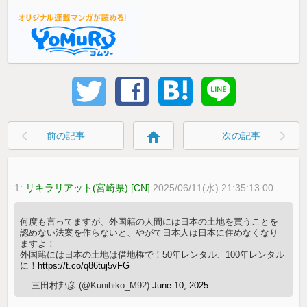
home
前の記事
次の記事
1:
リキラリアット(宮崎県) [CN]
2025/06/11(水) 21:35:13.00
何度も言ってますが、外国籍の人間には日本の土地を買うことを
認めない法案を作らないと、やがて日本人は日本に住めなくなり
ますよ！
外国籍には日本の土地は借地権で！50年レンタル、100年レンタル
に！
https://t.co/q86tuj5vFG
— 三田村邦彦 (@Kunihiko_M92)
June 10, 2025