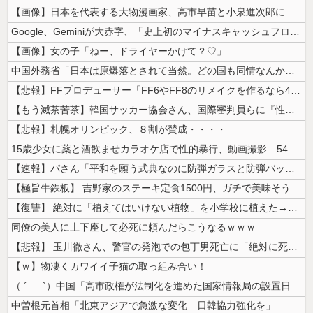
【画像】日本を代表する大物漫画家、高市早苗と小泉進次郎にガチギレ 痛烈...
Google、Geminiが大赤字、「史上初のマイナスキャッシュフロー...
【画像】女の子「ねー、ドライヤーかけて？♡」
中国外務省「日本は原爆落とされて当然。どの国も同情なんかしない」
【悲報】FFプロデューサー「FF6やFF8のリメイクを作るなら4部か5...
【もう滅茶苦茶】韓国サッカー協会さん、国際審判員らに『性接待』をしてい...
【悲報】札幌オリンピック、８割が賛成・・・・
15歳少女に薬と酒飲ませカラオケ店で性的暴行、動画撮影 54歳無職を再...
【速報】パさん「平和を願う式典なのに防弾ガラスと防弾バッグSP」安倍元...
【極旨牛鉄板】 吉野家のステーキ定食1500円、ガチで美味そうｗｗｗ
【復讐】 絶対に「植えてはいけない植物」を小学校に植えた→20年経って...
同僚の美人に土下座して必死に頼んだらこうなるｗｗｗ
【悲報】 玉川徹さん、警官の発泡での包丁男死亡に「絶対に死刑にならない...
【ｗ】物凄くカワイイ子猫の取っ組み合い！
（ ´_ゝ`）中国「高市政権が法制化を進めた国家情報局の設置日が7月3...
中曽根元首相「北東アジアで急激な変化 日韓協力強化を」