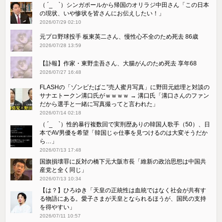
（ ´_ゝ`）シンガポールから帰国のオリラジ中田さん「この日本
の現状、いや惨状を皆さんにお伝えしたい！」
2026/07/29 02:10
元プロ野球投手 板東英二さん、慢性心不全のため死去 86歳
2026/07/28 13:59
【訃報】作家・東野圭吾さん、大腸がんのため死去 享年68
2026/07/27 16:48
FLASHの「ゾンビたばこ”売人蜜月写真」に野田元総理と対談の
サナエトークン溝口氏がｗｗｗｗ → 溝口氏「溝口さんのファン
だから選手と一緒に写真撮ってと言われた」
2026/07/14 02:18
（ ´_ゝ`）性的暴行複数回で実刑歴ありの韓国人歌手（50）、日
本でAV男優を希望「韓国じゃ仕事を見つけるのは大変そうだか
ら…」
2026/07/13 17:48
国旗損壊罪に反対の橋下元大阪市長「維新の政治思想は中国共
産党と全く同じ」
2026/07/13 10:34
【は？】ひろゆき「天皇の正統性は血統ではなく社会が共有す
る物語にある。愛子さまが天皇となられるほうが、国民の支持
を得やすい」
2026/07/11 10:57