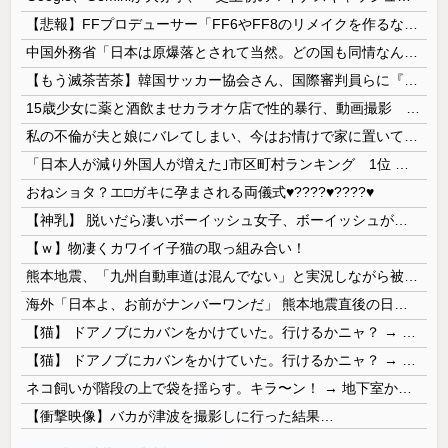
【悲報】FFプロデューサー「FF6やFF8のリメイクを作るなら4部か5部作になります」
中国外務省「日本は原爆落とされて当然。どの国も同情なんかしない」
【もう滅茶苦茶】韓国サッカー協会さん、国際審判員らに『性接待』をしていたことが判明 2011～12年にかけて 日本審判も対象との指摘も
15歳少女に薬と酒飲ませカラオケ店で性的暴行、動画撮影 54歳無職を再逮捕 動画770本も見つかる
私の不倫が夫と娘にバレてしまい、今はお情けで家に置いてもらっている状態です。行為を娘に見られていたなんて全く気付きませんでした。娘の「汚...
「日本人が減り外国人が増えた｣市区町村ランキング 1位 大阪市、2位 横浜市、3位 名古屋市、4位 京都市、5位 埼玉県川口市
おねショタ？エ□ガキに孕まされる両儀式♥️????♥️????♥️
【神乳】 脱いだら凄いボーイッシュ女子、ボーイッシュがどうでも良くなる ”お○ぱい” がこちらｗｗｗｗｗ
【ｗ】物凄くカワイイ子猫の取っ組み合い！
熊本地震、「九州自動車道は混んでない」と実況しながら被災地へ向かう有名アナなどに批判殺到 全国紙記者「最新の状況をいち早く伝えることは報道機関としての責務」「情報を取り上げることには大きな意義がある」
海外「日本よ、お前がナンバーワンだ」 熊本地震直後の日本の対応のスピードに世界が衝撃
【猫】 ドアノブにカバンをかけていた。行けるかニャ？ → 猫はこうなります…
【猫】 ドアノブにカバンをかけていた。行けるかニャ？ → 猫はこうなります…
ネコ飼いが階段の上で袋を揺らす。キラ〜ン！ → 地下室からヤツが現れる…
【衝撃映像】バカが津波を撮影しに行った結果…