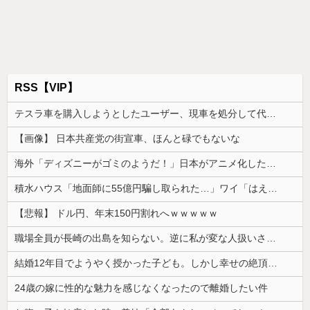
RSS【VIP】
テスラ車を購入しようとしたユーザー、現車を処分して代金を支払い、平日の納車日に予定を合わせた結果……
【画像】 日本共産党の街宣車、ほんと碌でもないな
海外「ディズニーがゴミのようだ！」日本がアニメ化した米人気SF作品に絶賛の声が殺到中
積水ハウス「地面師に55億円騙し取られた…」ワイ「はえーかわいそう…会社滅茶苦茶やろなぁ」
【悲報】 ドル円、年末150円割れへｗｗｗｗｗ
職場全員が長崎の出島を知らない。逆に私が変な人扱いされた、一般常識だと思ってたのに
結婚12年目でようやく授かった子ども。しかし幸せの絶頂で夫の裏切りが発覚し、土下座されても気持ちは変わらず…
24歳の嫁に性的な魅力を感じなくなったので離婚したい件