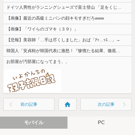
ドイツ人男性がランニングシューズで富士登山 「足をくじいて動けない」
【画像】最近の高級ミニバンの顔キモすぎだろwww
【画像】「ワイらのゴマキ（３９）」
【悲報】美容師「…手は尽くしました」おば「ｱｯ…ｯｽ…」→
韓国人「安貞桓が韓国代表に激怒！『惨憺たる結果、徹底的な刷新が必要だ』と監督や協会を痛烈批判」
お部屋が汚部屋になってまう、、
home
前の記事
次の記事
モバイル
PC