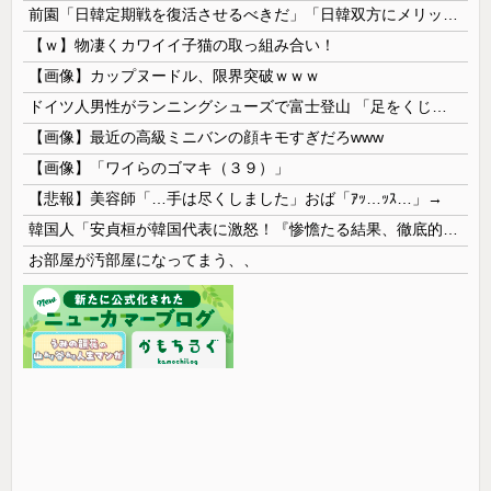
前園「日韓定期戦を復活させるべきだ」「日韓双方にメリットがある」……日本へのメリットがなにもないんですが、それは
【ｗ】物凄くカワイイ子猫の取っ組み合い！
【画像】カップヌードル、限界突破ｗｗｗ
ドイツ人男性がランニングシューズで富士登山 「足をくじいて動けない」
【画像】最近の高級ミニバンの顔キモすぎだろwww
【画像】「ワイらのゴマキ（３９）」
【悲報】美容師「…手は尽くしました」おば「ｱｯ…ｯｽ…」→
韓国人「安貞桓が韓国代表に激怒！『惨憺たる結果、徹底的な刷新が必要だ』と監督や協会を痛烈批判」
お部屋が汚部屋になってまう、、