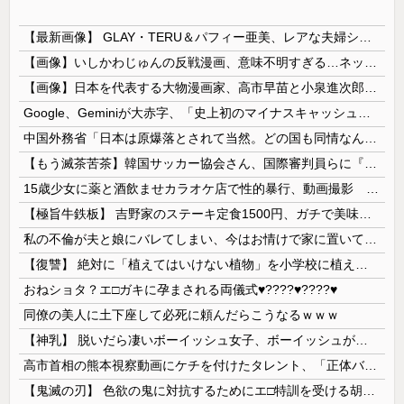
【最新画像】 GLAY・TERU＆パフィー亜美、レアな夫婦ショットを公開してしまう！
【画像】いしかわじゅんの反戦漫画、意味不明すぎる…ネット「量産型左翼の最底辺みたいなテンプレ左翼カルト陰謀妄想漫画しか描けなくなってる」
【画像】日本を代表する大物漫画家、高市早苗と小泉進次郎にガチギレ 痛烈な風刺漫画を投稿
Google、Geminiが大赤字、「史上初のマイナスキャッシュフロー」に陥る
中国外務省「日本は原爆落とされて当然。どの国も同情なんかしない」
【もう滅茶苦茶】韓国サッカー協会さん、国際審判員らに『性接待』をしていたことが判明 2011～12年にかけて 日本審判も対象との指摘も
15歳少女に薬と酒飲ませカラオケ店で性的暴行、動画撮影 54歳無職を再逮捕 動画770本も見つかる
【極旨牛鉄板】 吉野家のステーキ定食1500円、ガチで美味そうｗｗｗ
私の不倫が夫と娘にバレてしまい、今はお情けで家に置いてもらっている状態です。行為を娘に見られていたなんて全く気付きませんでした。娘の「汚...
【復讐】 絶対に「植えてはいけない植物」を小学校に植えた→20年経って見に行くと…「！？」衝撃の光景が・・・
おねショタ？エ□ガキに孕まされる両儀式♥️????♥️????♥️
同僚の美人に土下座して必死に頼んだらこうなるｗｗｗ
【神乳】 脱いだら凄いボーイッシュ女子、ボーイッシュがどうでも良くなる ”お○ぱい” がこちらｗｗｗｗｗ
高市首相の熊本視察動画にケチを付けたタレント、「正体バレバレよな」と黒電話の呼び方であっさりと……
【鬼滅の刃】 色欲の鬼に対抗するためにエ□特訓を受ける胡蝶しのぶ…！クールなしのぶが快楽に抗えず翻弄されちゃう…