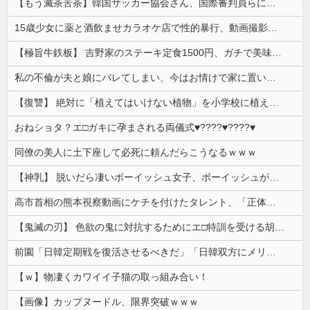
【もう滅茶苦茶】韓国サッカー協会さん、国際審判員らに『性接待』をしていたことが判明 2011～12年にかけて 日本審判も対象との指摘も
15歳少女に薬と酒飲ませカラオケ店で性的暴行、動画撮影 54歳無職を再逮捕 動画770本も見つかる
【極旨牛鉄板】 吉野家のステーキ定食1500円、ガチで美味そうｗｗｗ
私の不倫が夫と娘にバレてしまい、今はお情けで家に置いてもらっている状態です。行為を娘に見られていたなんて全く気付きませんでした。娘の「汚...
【復讐】 絶対に「植えてはいけない植物」を小学校に植えた→20年経って見に行くと…「！？」衝撃の光景が・・・
おねショタ？エ□ガキに孕まされる両儀式♥️????♥️????♥️
同僚の美人に土下座して必死に頼んだらこうなるｗｗｗ
【神乳】 脱いだら凄いボーイッシュ女子、ボーイッシュがどうでも良くなる ”お○ぱい” がこちらｗｗｗｗｗ
高市首相の熊本視察動画にケチを付けたタレント、「正体バレバレよな」と黒電話の呼び方であっさりと……
【鬼滅の刃】 色欲の鬼に対抗するためにエ□特訓を受ける胡蝶しのぶ…！クールなしのぶが快楽に抗えず翻弄されちゃう…
前園「日韓定期戦を復活させるべきだ」「日韓双方にメリットがある」……日本へのメリットがなにもないんですが、それは
【ｗ】物凄くカワイイ子猫の取っ組み合い！
【画像】カップヌードル、限界突破ｗｗｗ