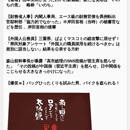
ちの党」 略称「いのち」
【財務省人事】内閣人事局、エース級の財務官僚を異例転出
官邸幹部「協力的でなかった」※岸田首相（当時）の秘書官な
どを歴任 、岸田首相の後輩
【外国人公務員】三重県、ぱよくマスコミの総攻撃に屈せず！
「県民対象アンケート『外国人の職員採用を続けるべきか』は
差別に該当しない」結果を公表する方針
森山前幹事長が暴露「高市総理のSNS投稿が習主席を怒らせ
た」 「その投稿が中国側（習近平主席）を怒らせ、日中関係を
こじらせる大きなきっかけになった」
【爆笑ｗ】バッグひったくりを試みた男、バイクを盗られる！