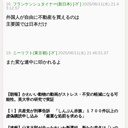
16:
フランケンシュタイナー(新日本) [ﾆﾀﾞ]
2025/06/11(水) 21:4
3:12.57
外国人が自由に不動産を買えるのは
主要国では日本だけ
19:
ニーリフト(東京都) [ﾆﾀﾞ]
2025/06/11(水) 21:46:51.07
また変な連中に叩かれるよ
【朗報】かわいい動物の動画がストレス・不安の軽減になる可
能性。英大学の研究で実証
【！】共産党が刑事告訴 「しんぶん赤旗」１７００件以上の
虚偽購読申し込み 「厳重な処罰を求める」
【速報】山本太郎が去ったれいわ新選組、新たな党名は「いの