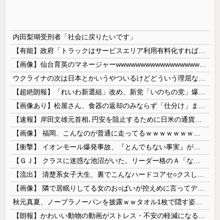
内田梨瑚受刑者「社会に戻りたいです」
【有能】政府「トラックはサービスエリア利用有料化すればサボらず走るし流問題解決じゃね？」
【画像】仙台育英のマネージャーwwwwwwwwwwwwwwwwwww
ウクライナの次は日本とかいうやついるけどどういう理屈なの？
【超絶朗報】「れいわ新選組」改め、新党「いのちの党」爆誕！！！うおおおおおおおお
【画像あり】松屋さん、食器の返却のみならず「仕分け」まで客にやらせてしまうｗｗｗｗｗ
【速報】岸田文雄元首相､円安を阻止するために日米の通貨当局が実施した為替介入は｢一時しのぎに過ぎない｣
【画像】 福岡、こんなのが普通に走ってるｗｗｗｗｗｗｗｗｗｗｗｗｗｗｗｗ
【衝撃】 イオンモール爆発事故、『とんでもない事実』が判明してしまう・・・・・・
【ＧＪ】 クラスに迷惑な池沼がいた。リーダー格のＡ「なんで支援学級に入れないんですか？」先生「背の高い低いと同じで、これも個性なの！差別は...
【流出】 清楚系女子大生、裏でこんなハードコアセ○クスしてたとか嘘だろ…（動画あり）
【画像】 隣で居眠りしてる女のお○ぱいが控えめに言ってデカいｗｗｗ
秋元真夏、ノーブラノーパンを披露ｗｗタオル1枚で隠す姿がほぼA●女優・・
【朗報】かわいい動物の動画がストレス・不安の軽減になる可能性。英大学の研究で実証