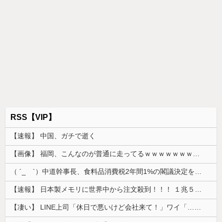
RSS【VIP】
【速報】 中国、ガチで逝く
【画像】 福岡、こんなのが普通に走ってるｗｗｗｗｗｗｗｗｗｗｗｗｗｗｗｗｗｗｗｗｗｗｗｗｗｗｗｗｗｗｗｗｗｗｗｗｗｗｗｗ
（ ´_ゝ`）中道幹事長、食料品消費税2年間1%の閣議決定を批判 → 記者「中道改革連合は食料品消費税ゼロを公約に掲げていたが？」→ 階猛氏「
【速報】 日本製メモリに世界中から注文殺到！！！ １兆５０００億円で工場増築へ
【凄い】 LINE上司「休日で悪いけど会社来て！」ワイ「…無視」上司「マジでヤバいから！」←その結果ｗｗｗｗｗ