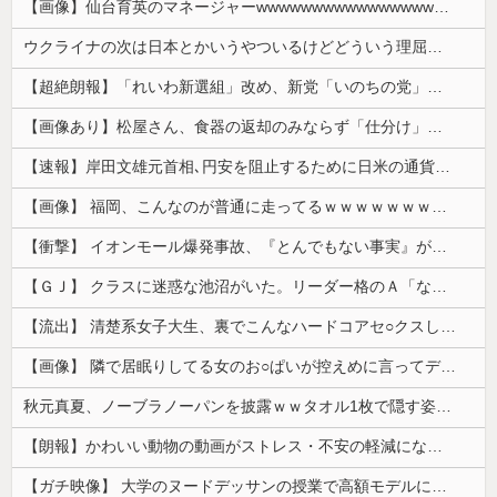
【画像】仙台育英のマネージャーwwwwwwwwwwwwwwwwwww
ウクライナの次は日本とかいうやついるけどどういう理屈なの？
【超絶朗報】「れいわ新選組」改め、新党「いのちの党」爆誕！！！うおおおおおおおお
【画像あり】松屋さん、食器の返却のみならず「仕分け」まで客にやらせてしまうｗｗｗｗｗ
【速報】岸田文雄元首相､円安を阻止するために日米の通貨当局が実施した為替介入は｢一時しのぎに過ぎない｣
【画像】 福岡、こんなのが普通に走ってるｗｗｗｗｗｗｗｗｗｗｗｗｗｗｗｗ
【衝撃】 イオンモール爆発事故、『とんでもない事実』が判明してしまう・・・・・・
【ＧＪ】 クラスに迷惑な池沼がいた。リーダー格のＡ「なんで支援学級に入れないんですか？」先生「背の高い低いと同じで、これも個性なの！差別は...
【流出】 清楚系女子大生、裏でこんなハードコアセ○クスしてたとか嘘だろ…（動画あり）
【画像】 隣で居眠りしてる女のお○ぱいが控えめに言ってデカいｗｗｗ
秋元真夏、ノーブラノーパンを披露ｗｗタオル1枚で隠す姿がほぼA●女優・・
【朗報】かわいい動物の動画がストレス・不安の軽減になる可能性。英大学の研究で実証
【ガチ映像】 大学のヌードデッサンの授業で高額モデルに依頼したら○○○が凄すぎた動画、お前らの想像の20倍は凄い