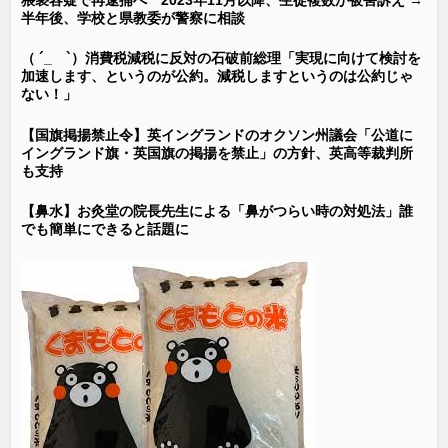
半年後、学校と県教委が警察に相談
（ ´_ゝ`）消費税減税に反対の石破前総理「実現に向けて検討を
加速します、というのが公約。減税しますというのは公約じゃ
ない！」
【国旗掲揚禁止令】英イングランドのオクソン州議会「公道に
イングランド旗・英国旗の掲揚を禁止」の方針、英高等裁判所
も支持
【鼻水】お灸堂の院長先生による「鼻がつらい時の対処法」誰
でも簡単にできると話題に