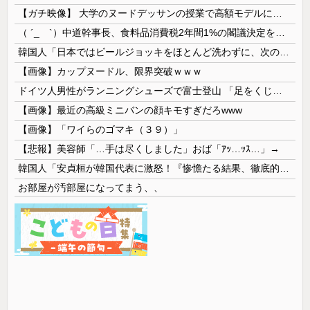
【ガチ映像】 大学のヌードデッサンの授業で高額モデルに依頼したら○○○が凄すぎた動画、お前らの想像の20倍は凄い
（ ´_ゝ`）中道幹事長、食料品消費税2年間1%の閣議決定を批判 → 記者「中道改革連合は食料品消費税ゼロを公約に掲げていたが？」→ 階猛氏「
韓国人「日本ではビールジョッキをほとんど洗わずに、次の客に出すんだ！ これが証拠の映像だ!!」……あー、なるほどですねー。韓国には「アレ」がないんだ？
【画像】カップヌードル、限界突破ｗｗｗ
ドイツ人男性がランニングシューズで富士登山 「足をくじいて動けない」
【画像】最近の高級ミニバンの顔キモすぎだろwww
【画像】「ワイらのゴマキ（３９）」
【悲報】美容師「…手は尽くしました」おば「ｱｯ…ｯｽ…」→
韓国人「安貞桓が韓国代表に激怒！『惨憺たる結果、徹底的な刷新が必要だ』と監督や協会を痛烈批判」
お部屋が汚部屋になってまう、、