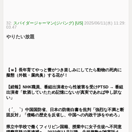
32:
スパイダージャーマン(ジパング) [US]
2025/06/11(水) 11:29:
03.47
やりたい放題
【ｗ】長年育てやっと蕾がつき楽しみにしてたら動物の死肉に
擬態（外観・腐肉臭）する花が！
【続報】NHK職員、番組出演者から性被害を受けPTSD → 番組
出演者「飲酒していたため記憶にないが真実であれば申し訳な
い」
（ ´_ゝ`）中国国防省、日本の防衛白書を批判「強烈な不満と断
固反対」「侵略の歴史を反省し、中国への内政干渉をやめろ」
県立中学校で働くフィリピン国籍、授業中に女子生徒へ不同意
猥褻容疑で再逮捕へ 2023年11月以降、生徒複数が被害訴え →