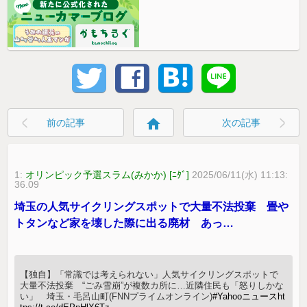
home
前の記事
次の記事
1:
オリンピック予選スラム(みかか) [ﾆﾀﾞ]
2025/06/11(水) 11:13:
36.09
埼玉の人気サイクリングスポットで大量不法投棄 畳や
トタンなど家を壊した際に出る廃材 あっ…
【独自】「常識では考えられない」人気サイクリングスポットで
大量不法投棄 “ごみ雪崩”が複数カ所に…近隣住民も「怒りしかな
い」 埼玉・毛呂山町(FNNプライムオンライン)
#Yahooニュース
ht