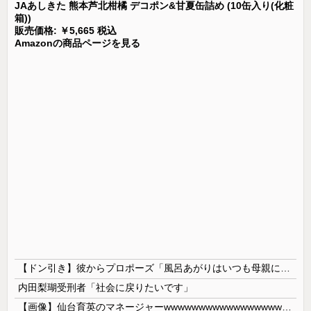
JAあしきた 熊本芦北柑橘 デコポン&甘夏缶詰め (10缶入り(化粧
箱))
販売価格: ￥5,665 税込
Amazonの商品ページを見る
【ドン引き】彼からプロポーズ「風呂あがりはいつも母親に体拭いてもらってんだけど、これからは毎日拭いてくれないかな」→お断りしてお別れをしたら、アド変してロミオメールが来た
内田梨瑚受刑者「社会に戻りたいです」
【画像】仙台育英のマネージャーwwwwwwwwwwwwwwwwwww