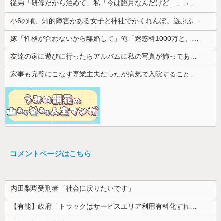
従弟「研修だから泊めて」私「今は臨月なんだけど…」→断りきれず了承したら、さらに図々しい要求まで飛び出して…
小6の頃、知的障害がある女子と神社でかくれんぼ。遊ぶふりして放置したらその女子は犯されていた
嫁「性格が合わないから離婚して」俺「迷惑料1000万と、子供の養育費を一括で入金するならいいよ」→提示した内容を聞いた嫁が言葉を失って…
友達の家に遊びに行ったらアルバムに私の写真が飾ってあった。しかも私が知らない写真
家事も完璧にこなす専業主夫だったが病気で入院することに。見舞いに来た妻の一言が予想外すぎて…
コメントページはこちら
内田梨瑚受刑者「社会に戻りたいです」
【有能】政府「トラックはサービスエリア利用有料化すればサボらず走るし流問題解決じゃね？」