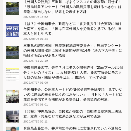
【外国人公務員】三重県、ぱよくマスコミの総攻撃に屈せず！
「県民対象アンケート『外国人の職員採用を続けるべきか』は
差別に該当しない」結果を公表する方針
2026/08/06 16:52
【は？】全国知事会、政府などに「多文化共生社会実現に向け
た提言」を提出 「国は在留外国人を労働者と見ているが、日
本人と同じ生活者」
2026/08/06 01:34
三重県の諮問機関（県差別解消調整委員会）、県民アンケート
の外国人職員採用に関する設問が憲法14条（法の下の平等）に
抵触する恐れがあると指摘
2026/07/31 22:19
神奈川県藤沢市、去年７月にモスク開発許可（25mプール2.5個
分くらいのサイズ） → 反対署名3万人超、藤沢市議会にモスク
反対の請願・陳情が40件以上 → 市議会、すべて否決
2026/07/27 01:06
全国知事会、公用車カーナビのNHK受信料免除要請「見ていな
いのに県民の税金を払うのはおかしい」→ ＮＨＫ「カーナビに
放送を受信できる機能がある場合は、受信契約の対象」
2026/07/19 08:01
【悲報】沖縄県議会、自民党が提出の「自衛隊員差別防止決議
案」立憲・共産など与党系会派などが反対で否決
2026/07/15 02:11
兵庫県斎藤知事、井戸前知事の時代に実施されていた不適切会