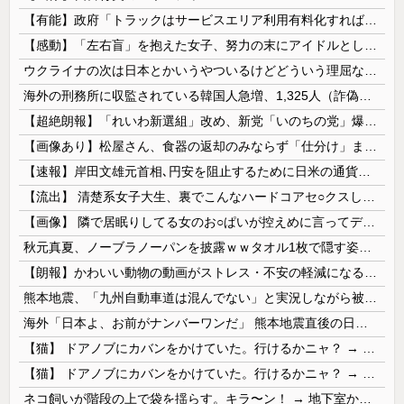
【有能】政府「トラックはサービスエリア利用有料化すればサボらず走るし流問題解決じゃね？」
【感動】「左右盲」を抱えた女子、努力の末にアイドルとしてデビューするｗｗｗｗ
ウクライナの次は日本とかいうやついるけどどういう理屈なの？
海外の刑務所に収監されている韓国人急増、1,325人（詐偽が4分の1） 日本には254人
【超絶朗報】「れいわ新選組」改め、新党「いのちの党」爆誕！！！うおおおおおおおお
【画像あり】松屋さん、食器の返却のみならず「仕分け」まで客にやらせてしまうｗｗｗｗｗ
【速報】岸田文雄元首相､円安を阻止するために日米の通貨当局が実施した為替介入は｢一時しのぎに過ぎない｣
【流出】 清楚系女子大生、裏でこんなハードコアセ○クスしてたとか嘘だろ…（動画あり）
【画像】 隣で居眠りしてる女のお○ぱいが控えめに言ってデカいｗｗｗ
秋元真夏、ノーブラノーパンを披露ｗｗタオル1枚で隠す姿がほぼA●女優・・
【朗報】かわいい動物の動画がストレス・不安の軽減になる可能性。英大学の研究で実証
熊本地震、「九州自動車道は混んでない」と実況しながら被災地へ向かう有名アナなどに批判殺到 全国紙記者「最新の状況をいち早く伝えることは報道機関としての責務」「情報を取り上げることには大きな意義がある」
海外「日本よ、お前がナンバーワンだ」 熊本地震直後の日本の対応のスピードに世界が衝撃
【猫】 ドアノブにカバンをかけていた。行けるかニャ？ → 猫はこうなります…
【猫】 ドアノブにカバンをかけていた。行けるかニャ？ → 猫はこうなります…
ネコ飼いが階段の上で袋を揺らす。キラ〜ン！ → 地下室からヤツが現れる…