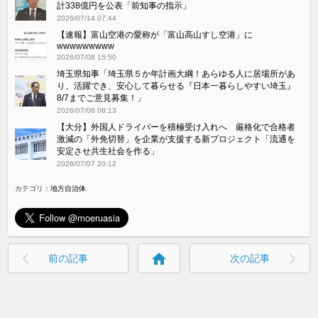
計338億円を公表「前知事の指示」
2026/07/14 07:44
【速報】富山空港の愛称が「富山高山すし空港」に
wwwwwwwww
2026/07/08 15:50
埼玉県知事「埼玉県５か年計画大綱！あらゆる人に居場所があ
り、活躍でき、安心して暮らせる『日本一暮らしやすい埼玉』
8/7までご意見募集！」
2026/07/08 08:13
【大分】外国人ドライバーを積極受け入れへ 厳格化で合格者
激減の「外免切替」を企業が支援する新プロジェクト「流通を
安定させ共生社会を作る」
2026/07/07 20:12
カテゴリ：
地方自治体
home
前の記事
次の記事