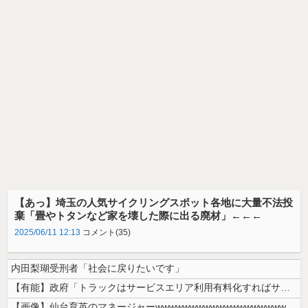
【あっ】埼玉の人気サイクリングスポット各地に大量不法投
棄「畳やトタンなど家を壊した際に出る廃材」←←←
2025/06/11 12:13
コメント(35)
内田梨瑚受刑者「社会に戻りたいです」
【有能】政府「トラックはサービスエリア利用有料化すればサボらず走るし流...
【画像】仙台育英のマネージャーwwwwwwwwwwwwwwwwwww