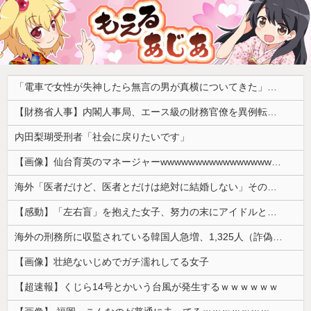
「電車で女性が失神したら無言の男が真横についてきた」とタレントが主張、虚言疑惑が出ると「その男の垢を発見した」と追加主張するも……
【財務省人事】内閣人事局、エース級の財務官僚を異例転出 官邸幹部「協力的でなかった」※岸田首相（当時）の秘書官などを歴任 、岸田首相の後輩
内田梨瑚受刑者「社会に戻りたいです」
【画像】仙台育英のマネージャーwwwwwwwwwwwwwwwwwww
海外「医者だけど、医者とだけは絶対に結婚しない」その理由が想像と全然違った…
【感動】「左右盲」を抱えた女子、努力の末にアイドルとしてデビューするｗｗｗｗ
海外の刑務所に収監されている韓国人急増、1,325人（詐偽が4分の1） 日本には254人
【画像】壮絶ないじめでガチ濡れしてる女子
【超速報】くじら14号とかいう台風が発生するｗｗｗｗｗｗ