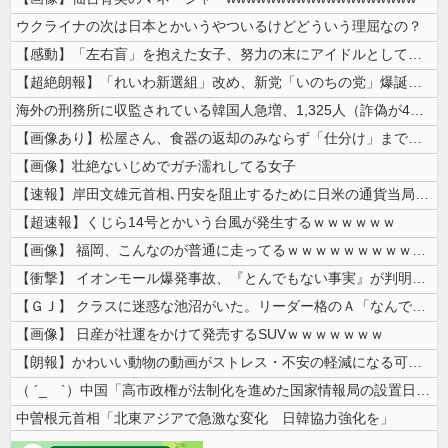
ウクライナの次は日本とかいうやついるけどどういう理屈なの？
【感動】「左右盲」を抱えた女子、努力の末にアイドルとしてデビューするｗ...
【超絶朗報】「れいわ新選組」改め、新党「いのちの党」爆誕！！！うおおお...
海外の刑務所に収監されている韓国人急増、1,325人（詐偽が4分の1）...
【画像あり】松屋さん、食器の返却のみならず「仕分け」まで客にやらせてし...
【画像】壮絶ないじめでガチ濡れしてる女子
【速報】岸田文雄元首相､円安を阻止するために日米の通貨当局が実施した為...
【超速報】くじら14号とかいう台風が発生するｗｗｗｗｗｗ
【画像】 福岡、こんなのが普通に走ってるｗｗｗｗｗｗｗｗｗｗｗｗｗｗｗ...
【衝撃】 イオンモール爆発事故、『とんでもない事実』が判明してしまう・...
【ＧＪ】 クラスに迷惑な池沼がいた。リーダー格のＡ「なんで支援学級に入...
【画像】 日産が社運をかけて発売するSUVｗｗｗｗｗｗｗ
【朗報】かわいい動物の動画がストレス・不安の軽減になる可能性。英大学の...
（ ´_ゝ`）中国「高市政権が法制化を進めた国家情報局の設置日が7月3...
中曽根元首相「北東アジアで急激な変化 日韓協力強化を」