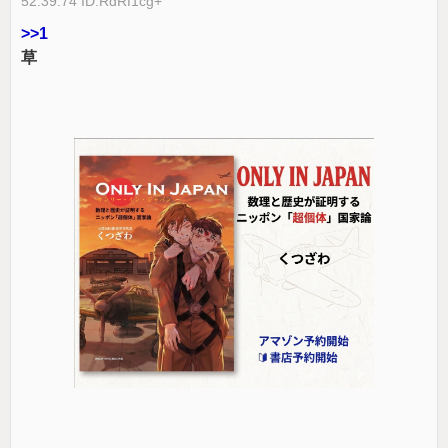
52:39.74 ID:RdRf1cg+
>>1
草