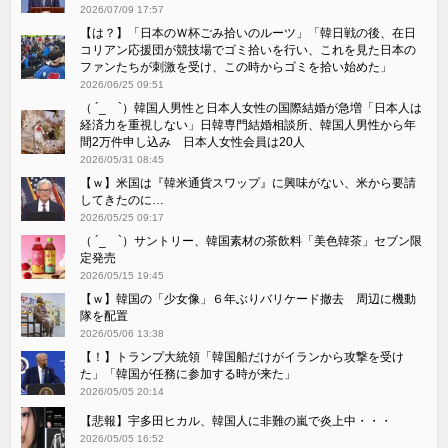
2026/07/09 17:57
【は？】「日本のＷ杯ごみ拾いのルーツ」「韓日戦の後、在日
コリアン応援団が競技場でゴミ拾いを行い、これを見た日本の
ファンたちが刺激を受け、この時からゴミを拾い始めた」
2026/06/25 09:51
（ ´_ゝ`）韓国人男性と日本人女性の国際結婚が急増「日本人は
経済力を重視しない」日韓専門結婚相談所、韓国人男性から年
間2万件申し込み 日本人女性会員は20人
2026/05/31 08:45
【ｗ】米国は『韓米通貨スワップ』に興味がない、米から要請
してきたのに…
2026/05/25 09:17
（ ´_ゝ`）サントリー、韓国素材の茶飲料「美色韓茶」セブン限
定発売
2026/05/15 19:45
【ｗ】韓国の「少女像」６年ぶりバリケード撤去 周辺に機動
隊を配置
2026/05/06 13:38
【！】トランプ大統領「韓国船だけがイランから攻撃を受け
た」「韓国が任務に参加する時が来た」
2026/05/05 20:14
【悲報】宇多田ヒカル、韓国人に非難の嵐で炎上中・・・
2026/05/05 16:52