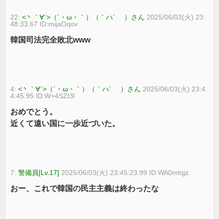
22:
<丶｀∀´>（´・ω・｀）（｀ハ´ ）さん
2025/06/03(火) 23:
48:33.67 ID:mijaOqov
韓国司法完全敗北www
4:
<丶｀∀´>（´・ω・｀）（｀ハ´ ）さん
2025/06/03(火) 23:4
4:45.95 ID:W+4SZt3l
おめでとう。
近くて遠い国に一歩近づいた。
7:
警備員[Lv.17]
2025/06/03(火) 23:45:23.99 ID:WA0mtqjz
おー、これで韓国の民主主義は終わったな