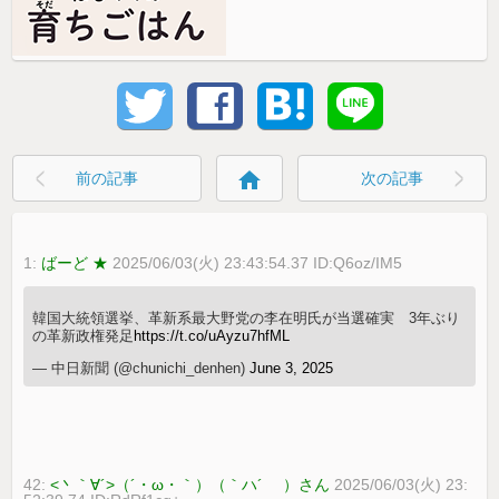
home
前の記事
次の記事
1:
ばーど ★
2025/06/03(火) 23:43:54.37 ID:Q6oz/IM5
韓国大統領選挙、革新系最大野党の李在明氏が当選確実 3年ぶり
の革新政権発足
https://t.co/uAyzu7hfML
— 中日新聞 (@chunichi_denhen)
June 3, 2025
42:
<丶｀∀´>（´・ω・｀）（｀ハ´ ）さん
2025/06/03(火) 23: