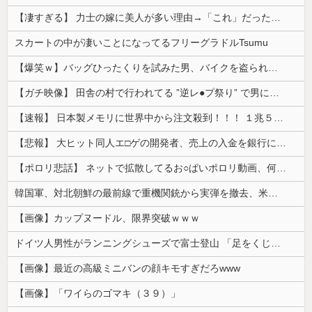
【凄すぎる】 力士の嫁に美人が多い理由→「これ」だったｗｗｗｗｗｗｗ
スカートの中が凄いことになってるフリーグラドルTsumu
【爆笑ｗ】バッグひったくりを試みた男、バイクを盗られる！
【ガチ映像】 田舎の村で行われてる ”逆レ●プ祭り” で男に跨って無理矢理チ●コを挿入する女の動画がエ□すぎる…
【速報】 日本製メモリに世界中から注文殺到！！！ １兆５０００億円で工場増築へ
【悲報】 大ヒット同人エ□ゲの開発者、売上の入金を銀行に拒否され受け取れず、多額の納税義務だけが残る
【ポロリ悲話】 ネットで拡散してるお○ぱいポロリ動画、何故か叩かれる・・・
韓国軍、対北朝鮮の最前線で重機関銃から実弾を撤去、米韓合同演習では米軍の無人機を「北朝鮮の侵入だ！」と迎撃一歩手前まで……ゆるんでるなぁ
【画像】カップヌードル、限界突破ｗｗｗ
ドイツ人男性がランニングシューズで富士登山 「足をくじいて動けない」
【画像】最近の高級ミニバンの顔キモすぎだろwww
【画像】「ワイらのゴマキ（３９）」