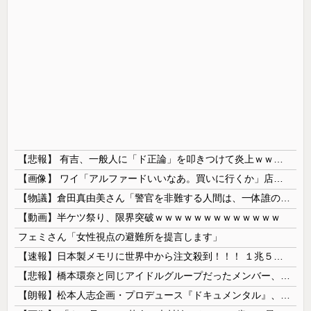
【悲報】 有吉、一般人に「ド正論」を叩きつけて炎上ｗｗｗｗｗｗｗｗ
【画像】 ワイ「アルファードいいなあ。買いに行くか」店員「ほいっ見積もりな！」ワイ「金額おかしくね？」←お前らもそう思うよな？？？？？
【物議】倉田真由美さん「警官を非難する人間は、一体誰の命を守りたいのか」
【動画】半ケツ祭り、限界突破ｗｗｗｗｗｗｗｗｗｗｗｗｗ
フェミさん「女性視点の避難所を提言します」
【速報】日本製メモリに世界中から注文殺到！！！ １兆５０００億円で工場増築へ
【悲報】橋本環奈と同じアイドルグループだったメンバー、突然暴露をしだす 【Pickup05153422】
【朗報】松本人志企画・プロデュース『ドキュメンタル』、アメリカで初の制作が決定！ 海外タイトル『LOL』として世界25ヶ国・地域で展開