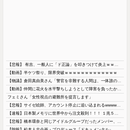
【悲報】 有吉、一般人に「ド正論」を叩きつけて炎上ｗｗｗｗｗｗｗｗ
【動画】半ケツ祭り、限界突破ｗｗｗｗｗｗｗｗｗｗｗｗｗ
【物議】倉田真由美さん「警官を非難する人間は、一体誰の命を守りたいのか」
【動画】仲間に花火を水平撃ちしようとして障害を負ったかもしれない事故。
フェミさん「女性視点の避難所を提言します」
【悲報】サイゼ絵師、アカウント停止に追い込まれるwwwwwww
【速報】日本製メモリに世界中から注文殺到！！！ １兆５０００億円で工場増築へ
【悲報】橋本環奈と同じアイドルグループだったメンバー、突然暴露をしだす 【Pickup05153422】
【朗報】松本人志企画・プロデュース『ドキュメンタル』、アメリカで初の制作が決定！ 海外タイトル『LOL』として世界25ヶ国・地域で展開