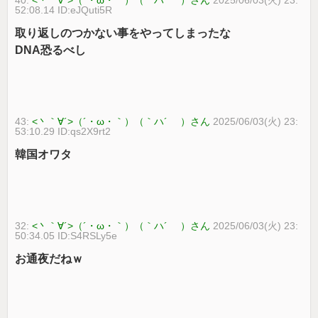
52:08.14 ID:eJQuti5R
取り返しのつかない事をやってしまったな
DNA恐るべし
43:
<丶｀∀´>（´・ω・｀）（｀ハ´ ）さん
2025/06/03(火) 23:
53:10.29 ID:qs2X9rt2
韓国オワタ
32:
<丶｀∀´>（´・ω・｀）（｀ハ´ ）さん
2025/06/03(火) 23:
50:34.05 ID:S4RSLy5e
お通夜だねｗ