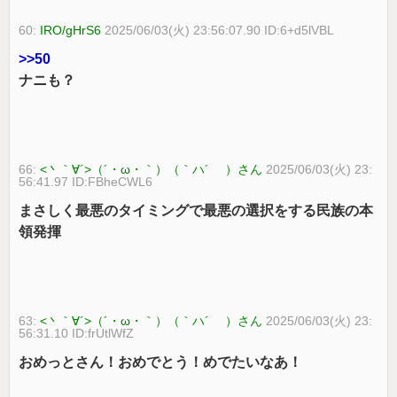
60:
IRO/gHrS6
2025/06/03(火) 23:56:07.90 ID:6+d5lVBL
>>50
ナニも？
66:
<丶｀∀´>（´・ω・｀）（｀ハ´ ）さん
2025/06/03(火) 23:
56:41.97 ID:FBheCWL6
まさしく最悪のタイミングで最悪の選択をする民族の本
領発揮
63:
<丶｀∀´>（´・ω・｀）（｀ハ´ ）さん
2025/06/03(火) 23:
56:31.10 ID:frUtlWfZ
おめっとさん！おめでとう！めでたいなあ！