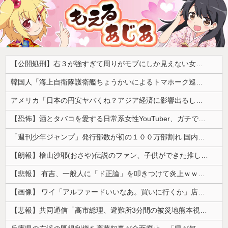
【公開処刑】右３が強すぎて周りがモブにしか見えない女子の集団ｗｗｗｗ 【Pickup05153411】
韓国人「海上自衛隊護衛艦ちょうかいによるトマホーク巡航ミサイルの実射試験に韓国人が衝撃！」→「着々と進む最新鋭の防衛装備‥」
アメリカ「日本の円安ヤバくね？アジア経済に影響出るし。」
【恐怖】酒とタバコを愛する日常系女性YouTuber、ガチで体が終わる・・・
「週刊少年ジャンプ」発行部数が初の１００万部割れ 国内の紙雑誌で「１００万部超」ゼロに
【朗報】檜山沙耶(おさや)伝説のファン、子供ができた推しへの正直な気持ちを語るwwwww
【悲報】 有吉、一般人に「ド正論」を叩きつけて炎上ｗｗｗｗｗｗｗｗ
【画像】 ワイ「アルファードいいなあ。買いに行くか」店員「ほいっ見積もりな！」ワイ「金額おかしくね？」←お前らもそう思うよな？？？？？
【悲報】共同通信「高市総理、避難所3分間の被災地熊本視察動画に批判！」 → 内閣報道官「避難所視察は51分間！大変な状況の中で、1時間近く受け入れていただき、感謝！」