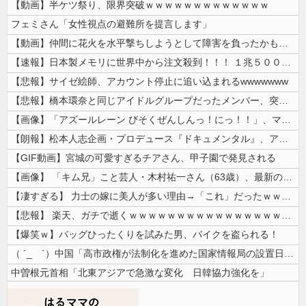
【動画】半ケツ祭り、限界突破ｗｗｗｗｗｗｗｗｗｗｗｗｗ
フェミさん「女性視点の避難所を提言します」
【動画】仲間に花火を水平撃ちしようとして障害を負ったかもしれない事故。
【速報】日本製メモリに世界中から注文殺到！！！ １兆５０００億円で工場...
【悲報】サイゼ絵師、アカウント停止に追い込まれるwwwwwww
【悲報】橋本環奈と同じアイドルグループだったメンバー、突然暴露をしだす...
【画像】「アズールレーン びそくぜんしんっ！にっ！！」、マジのガチでシ...
【朗報】松本人志企画・プロデュース『ドキュメンタル』、アメリカで初の制...
【GIF動画】宮城の可愛すぎるチアさん、甲子園で発見される
【画像】 「キム兄」こと芸人・木村祐一さん（63歳）、最新の松本人志さ...
【凄すぎる】 力士の嫁に美人が多い理由→「これ」だったｗｗｗｗｗｗｗ
【悲報】 楽天、ガチで逝くｗｗｗｗｗｗｗｗｗｗｗｗｗｗｗｗｗｗｗｗ
【爆笑ｗ】バッグひったくりを試みた男、バイクを盗られる！
（ ´_ゝ`）中国「高市政権が法制化を進めた国家情報局の設置日が7月3...
中曽根元首相「北東アジアで急激な変化 日韓協力強化を」