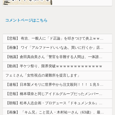
コメントページはこちら
【悲報】 有吉、一般人に「ド正論」を叩きつけて炎上ｗｗｗｗｗｗｗｗ
【画像】 ワイ「アルファードいいなあ。買いに行くか」店員「ほいっ見積もりな！」ワイ「金額おかしくね？」←お前らもそう思うよな？？？？？
【物議】倉田真由美さん「警官を非難する人間は、一体誰の命を守りたいのか」
【動画】半ケツ祭り、限界突破ｗｗｗｗｗｗｗｗｗｗｗｗｗ
フェミさん「女性視点の避難所を提言します」
【速報】日本製メモリに世界中から注文殺到！！！ １兆５０００億円で工場増築へ
【悲報】橋本環奈と同じアイドルグループだったメンバー、突然暴露をしだす 【Pickup05153422】
【朗報】松本人志企画・プロデュース『ドキュメンタル』、アメリカで初の制作が決定！ 海外タイトル『LOL』として世界25ヶ国・地域で展開
【画像】 「キム兄」こと芸人・木村祐一さん（63歳）、最新の松本人志さんとのツーショットが完全に別人だとネット騒然！ 「マジで誰かわからん」...