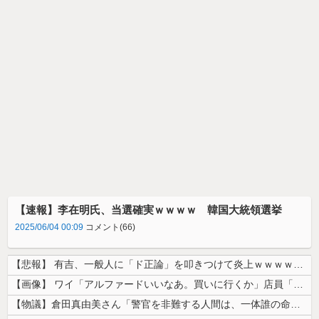
【速報】李在明氏、当選確実ｗｗｗｗ 韓国大統領選挙
2025/06/04 00:09
コメント(66)
【悲報】 有吉、一般人に「ド正論」を叩きつけて炎上ｗｗｗｗｗｗｗｗ
【画像】 ワイ「アルファードいいなあ。買いに行くか」店員「ほいっ見積も...
【物議】倉田真由美さん「警官を非難する人間は、一体誰の命を守りたいのか...