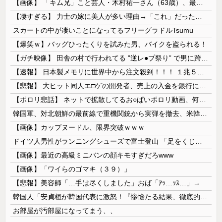
【画像】 「キム兄」こと芸人・木村祐一さん（63歳）、最新の松本人志さんとのツーショットが完全に別人だとネット騒然！ 「マジで誰かわからん」...
【凄すぎる】 力士の嫁に美人が多い理由→「これ」だったｗｗｗｗｗｗｗ
スカートの中が凄いことになってるフリーグラドルTsumu
【爆笑ｗ】バッグひったくりを試みた男、バイクを盗られる！
【ガチ映像】 田舎の村で行われてる ”逆レ●プ祭り” で男に跨って無理矢理チ●コを挿入する女の動画がエ□すぎる…
【速報】 日本製メモリに世界中から注文殺到！！！ １兆５０００億円で工場増築へ
【悲報】 大ヒット同人エ□ゲの開発者、売上の入金を銀行に拒否され受け取れず、多額の納税義務だけが残る
【ポロリ悲話】 ネットで拡散してるお○ぱいポロリ動画、何故か叩かれる・・・
韓国軍、対北朝鮮の最前線で重機関銃から実弾を撤去、米韓合同演習では米軍の無人機を「北朝鮮の侵入だ！」と迎撃一歩手前まで……ゆるんでるなぁ
【画像】カップヌードル、限界突破ｗｗｗ
ドイツ人男性がランニングシューズで富士登山 「足をくじいて動けない」
【画像】最近の高級ミニバンの顔キモすぎだろwww
【画像】「ワイらのゴマキ（３９）」
【悲報】美容師「…手は尽くしました」おば「ｱｯ…ｯｽ…」→
韓国人「安貞桓が韓国代表に激怒！『惨憺たる結果、徹底的な刷新が必要だ』と監督や協会を痛烈批判」
お部屋が汚部屋になってまう、、