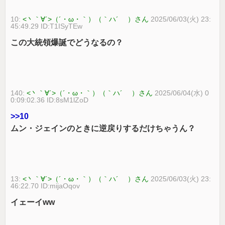
10:
<丶｀∀´>（´・ω・｀）（｀ハ´ ）さん
2025/06/03(火) 23:
45:49.29 ID:T1ISyTEw
この大統領爆誕でどうなるの？
140:
<丶｀∀´>（´・ω・｀）（｀ハ´ ）さん
2025/06/04(水) 0
0:09:02.36 ID:8sM1lZoD
>>10
ムン・ジェインのときに逆戻りするだけちゃうん？
13:
<丶｀∀´>（´・ω・｀）（｀ハ´ ）さん
2025/06/03(火) 23:
46:22.70 ID:mijaOqov
イェーイww