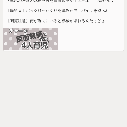
兵庫県の左派の既得利権を斎藤知事が全面廃止、「県が何をするねん？」と存在意義そのものが不明で……
【爆笑ｗ】バッグひったくりを試みた男、バイクを盗られる！
【閲覧注意】俺が近くにいると機械が壊れるんだけどさ