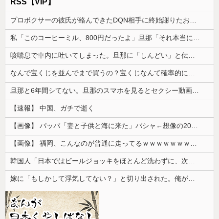
RSS【VIP】
プロボクサーの彼氏が絡んできたDQN相手に終始謝りたおしててダサすぎる。正直かっこ悪かった
私「このコーヒーミル、800円だったよ」旦那「それ本当に？」→コレクターの旦那が予想以上に食いついた理由とは…
咳喘息で車内に吐いてしまった。旦那に「しんどい」と伝えたら「運転してる俺はしんどくねぇっていうのかよ！！！」と怒鳴られて…
なんで宝くじを並んでまで買うの？宝くじなんて確率的に当選する可能性は低いのに...
旦那と6年間シてない。旦那のスマホを見るとセクシー動画を見ていた形跡が...問い詰めると
【速報】 中国、ガチで逝く
【画像】 パッパ「妻と子供と海に来た」パシャ←想像の200倍は神々しくて草
【画像】 福岡、こんなのが普通に走ってるｗｗｗｗｗｗｗｗｗｗｗｗｗｗｗｗｗｗｗｗｗｗｗｗｗｗｗｗｗｗｗｗｗｗｗｗｗｗｗｗ
韓国人「日本ではビールジョッキをほとんど洗わずに、次の客に出すんだ！ これが証拠の映像だ!!」……あー、なるほどですねー。韓国には「アレ」がな...
嫁に「もしかして浮気してない？」と切り出された。俺が「おまえと違って浮気なんかするほど今の生活に不満なんてないし。」と言った途端に嫁が泣...