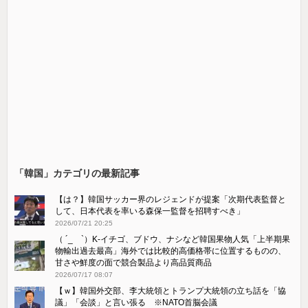
「韓国」カテゴリの最新記事
【は？】韓国サッカー界のレジェンドが提案「次期代表監督と
して、日本代表を率いる森保一監督を招聘すべき」
2026/07/21 20:25
（ ´_ゝ`）K-イチゴ、ブドウ、ナシなど韓国果物人気「上半期果
物輸出過去最高」海外では比較的高価格帯に位置するものの、
甘さや鮮度の面で競合製品より高品質商品
2026/07/17 08:07
【ｗ】韓国外交部、李大統領とトランプ大統領の立ち話を「協
議」「会談」と言い張る ※NATO首脳会議