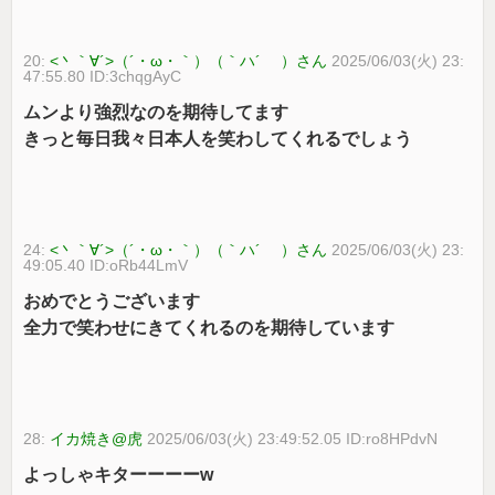
20:
<丶｀∀´>（´・ω・｀）（｀ハ´ ）さん
2025/06/03(火) 23:
47:55.80 ID:3chqgAyC
ムンより強烈なのを期待してます
きっと毎日我々日本人を笑わしてくれるでしょう
24:
<丶｀∀´>（´・ω・｀）（｀ハ´ ）さん
2025/06/03(火) 23:
49:05.40 ID:oRb44LmV
おめでとうございます
全力で笑わせにきてくれるのを期待しています
28:
イカ焼き@虎
2025/06/03(火) 23:49:52.05 ID:ro8HPdvN
よっしゃキターーーーw