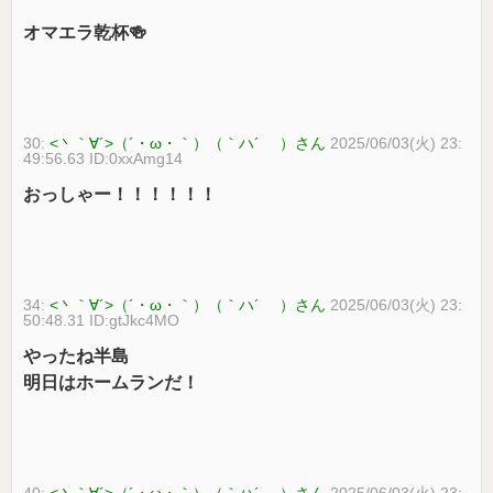
オマエラ乾杯🍻
30:
<丶｀∀´>（´・ω・｀）（｀ハ´ ）さん
2025/06/03(火) 23:
49:56.63 ID:0xxAmg14
おっしゃー！！！！！！
34:
<丶｀∀´>（´・ω・｀）（｀ハ´ ）さん
2025/06/03(火) 23:
50:48.31 ID:gtJkc4MO
やったね半島
明日はホームランだ！
40:
<丶｀∀´>（´・ω・｀）（｀ハ´ ）さん
2025/06/03(火) 23: