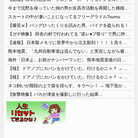
今まで沈黙を保っていた例の男が反高市活動を再開した模様、財務省を手を組んでの返り咲きが狙いか？
スカートの中が凄いことになってるフリーグラドルTsumu
【爆笑ｗ】バッグひったくりを試みた男、バイクを盗られる！
【ガチ映像】 田舎の村で行われてる ”逆レ●プ祭り” で男に跨って無理矢理チ●コを挿入する女の動画がエ□すぎる…
【速報】 日本製メモリに世界中から注文殺到！！！ １兆５０００億円で工場増築へ
熊本地震、「九州自動車道は混んでない」と実況しながら被災地へ向かう有名アナなどに批判殺到 全国紙記者「最新の状況をいち早く伝えることは報道機関としての責務」「情報を取り上げることには大きな意義がある」
海外「日本よ、お前がナンバーワンだ」 熊本地震直後の日本の対応のスピードに世界が衝撃
【猫】 ドアノブにカバンをかけていた。行けるかニャ？ → 猫はこうなります…
【猫】 ドアノブにカバンをかけていた。行けるかニャ？ → 猫はこうなります…
ネコ飼いが階段の上で袋を揺らす。キラ〜ン！ → 地下室からヤツが現れる…
【衝撃映像】バカが津波を撮影しに行った結果…