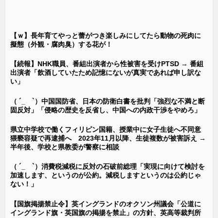
【ｗ】長年育てやっと蕾がつき楽しみにしてたら動物の死肉に
擬態（外観・腐肉臭）する花が！
【続報】NHK職員、番組出演者から性被害を受けPTSD → 番組
出演者「飲酒していたため記憶にないが真実であれば申し訳な
い」
（ ´_ゝ`）中国国防省、日本の防衛白書を批判「強烈な不満と断
固反対」「侵略の歴史を反省し、中国への内政干渉をやめろ」
県立中学校で働くフィリピン国籍、授業中に女子生徒へ不同意
猥褻容疑で再逮捕へ 2023年11月以降、生徒複数が被害訴え →
半年後、学校と県教委が警察に相談
（ ´_ゝ`）消費税減税に反対の石破前総理「実現に向けて検討を
加速します、というのが公約。減税しますというのは公約じゃ
ない！」
【国旗掲揚禁止令】英イングランドのオクソン州議会「公道に
イングランド旗・英国旗の掲揚を禁止」の方針、英高等裁判所