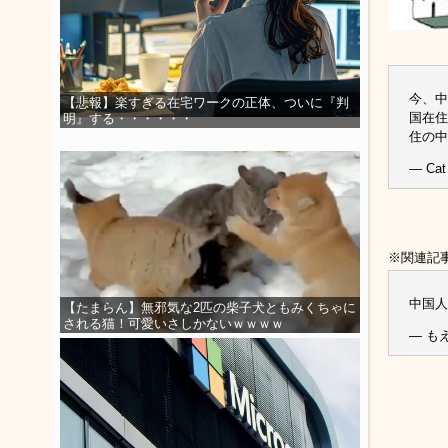
今、中
【悲報】楽すぎる在宅ワークの正体、ついに『判
国在住
明』する・・・・・・
住の中
— Cat
※関連記
中国人
【たまらん】無邪気な2匹の柴子犬ともみくちゃに
される猫！可愛いさしかないｗｗｗｗ
— もえ