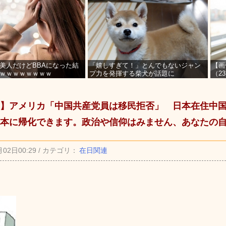
美人だけどBBAになった結
「嬉しすぎて！」とんでもないジャン
【画
ｗｗｗｗｗｗｗｗ
プ力を発揮する柴犬が話題に
（2
を募
】アメリカ「中国共産党員は移民拒否」 日本在住中
本に帰化できます。政治や信仰はみません、あなたの
月02日00:29 / カテゴリ：
在日関連