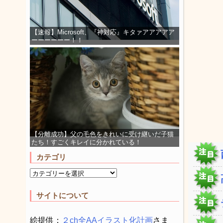
【速報】Microsoft、『神対応』キタァアアアアア
ーーーーーー！！
【分離成功】父の毛色をきれいに受け継いだ子猫
たち！すごくキレイに分かれている！
カテゴリ
サイトについて
絵提供：
２ch全AAイラスト化計画
さま