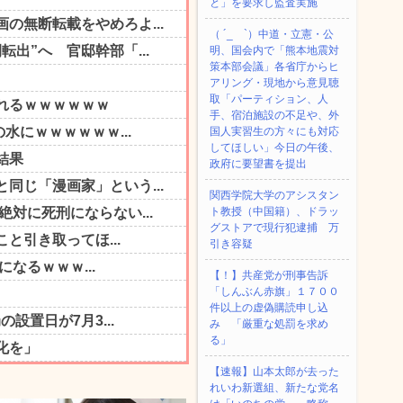
と」を要求し監査実施
（ ´_ゝ`）中道・立憲・公
明、国会内で「熊本地震対
策本部会議」各省庁からヒ
アリング・現地から意見聴
取「パーティション、人
手、宿泊施設の不足や、外
国人実習生の方々にも対応
してほしい」今日の午後、
政府に要望書を提出
関西学院大学のアシスタン
ト教授（中国籍）、ドラッ
グストアで現行犯逮捕 万
引き容疑
【！】共産党が刑事告訴
「しんぶん赤旗」１７００
件以上の虚偽購読申し込
み 「厳重な処罰を求め
る」
【速報】山本太郎が去った
れいわ新選組、新たな党名