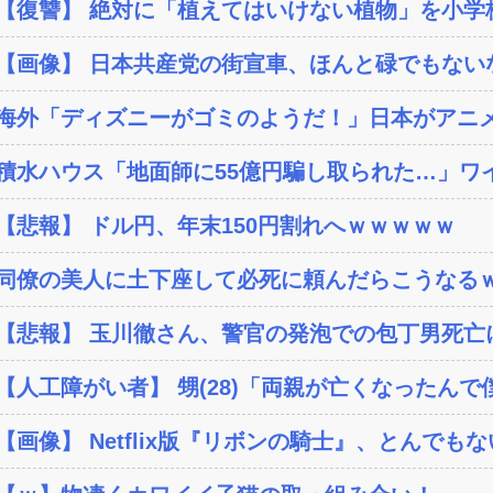
【復讐】 絶対に「植えてはいけない植物」を小学校に
【画像】 日本共産党の街宣車、ほんと碌でもない
海外「ディズニーがゴミのようだ！」日本がアニメ化
積水ハウス「地面師に55億円騙し取られた…」ワイ
【悲報】 ドル円、年末150円割れへｗｗｗｗｗ
同僚の美人に土下座して必死に頼んだらこうなる
【悲報】 玉川徹さん、警官の発泡での包丁男死亡に
【人工障がい者】 甥(28)「両親が亡くなったんで僕
【画像】 Netflix版『リボンの騎士』、とんでもな