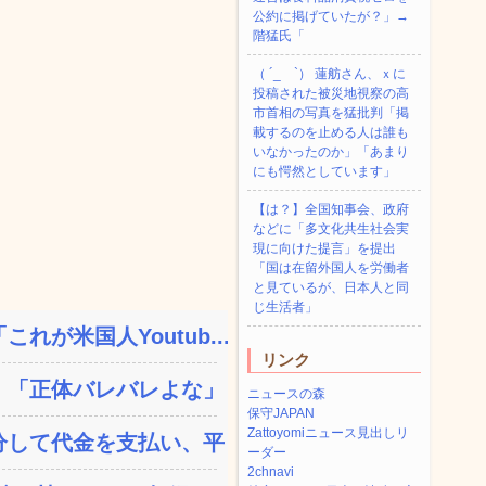
公約に掲げていたが？」→
階猛氏「
（ ´_ゝ`） 蓮舫さん、ｘに
投稿された被災地視察の高
市首相の写真を猛批判「掲
載するのを止める人は誰も
いなかったのか」「あまり
にも愕然としています」
【は？】全国知事会、政府
などに「多文化共生社会実
現に向けた提言」を提出
「国は在留外国人を労働者
と見ているが、日本人と同
じ生活者」
が米国人Youtub...
リンク
「正体バレバレよな」と黒...
ニュースの森
保守JAPAN
Zattoyomiニュース見出しリ
して代金を支払い、平日の...
ーダー
2chnavi