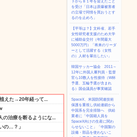
下から８１年を迎えたこと
を受け「日本は原爆被害者
の立場で同情を買おうとす
るのを止めろ」
【平等は？】文科省、若手
女性研究者支援のため大学
に補助金交付（年間最大
5000万円）「将来のリーダ
ーとして活躍する（女性
の）人材を輩出したい」
韓国サッカー協会 2011～
12年に外国人審判員・監督
官ら10数人を性接待（W杯
予選、五輪予選が含まれ
る）国会議員が事実確認
SpaceX、米国防関連技術
保護を重視し供給連鎖から
中国系を完全排除へ 供給
業者に「中国籍人員を
SpaceX向けの生産に関わ
らせないこと」「中国製の
設備・部品を使わないこ