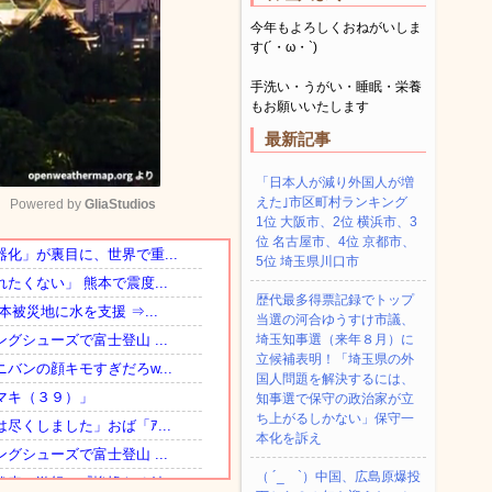
今年もよろしくおねがいしま
す(´・ω・`)
手洗い・うがい・睡眠・栄養
もお願いいたします
最新記事
「日本人が減り外国人が増
えた｣市区町村ランキング
Powered by 
GliaStudios
1位 大阪市、2位 横浜市、3
位 名古屋市、4位 京都市、
5位 埼玉県川口市
Mute
歴代最多得票記録でトップ
当選の河合ゆうすけ市議、
埼玉知事選（来年８月）に
立候補表明！「埼玉県の外
国人問題を解決するには、
知事選で保守の政治家が立
ち上がるしかない」保守一
本化を訴え
（ ´_ゝ`）中国、広島原爆投