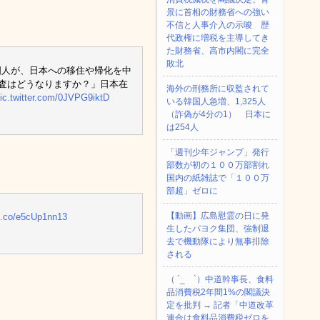
景に首相の財務省への強い
不信と人事介入の示唆 歴
代政権に増税を主導してき
た財務省、高市内閣に完全
敗北
国人が、日本への移住や帰化を中
審査はどうなりますか？」日本在
海外の刑務所に収監されて
ic.twitter.com/0JVPG9iktD
いる韓国人急増、1,325人
（詐偽が4分の1） 日本に
は254人
「週刊少年ジャンプ」発行
部数が初の１００万部割れ
国内の紙雑誌で「１００万
部超」ゼロに
【動画】広島慰霊の日に発
/t.co/e5cUp1nn13
生したパヨク集団、強制退
去で機動隊により無事排除
される
（ ´_ゝ`）中道幹事長、食料
品消費税2年間1%の閣議決
定を批判 → 記者「中道改革
連合は食料品消費税ゼロを