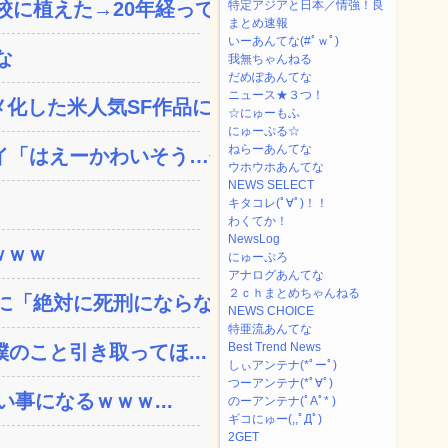
植えた→20年経って...
特定アジアと日本／情強！良
まとめ速報
いーあんてな(#ﾟｗﾟ)
な
我無ちゃんねる
だめぽあんてな
ニュース★３つ！
した米人気SF作品に絶...
☆にゅーもふ
にゅーぷる☆
ねらーあんてな
「はえーかわいそう…会...
ウホウホあんてな
NEWS SELECT
キタコレ(ﾟ∀ﾟ)！！
わくてか！
NewsLog
ｗｗｗ
にゅーぷろ
アナログあんてな
２ｃｈまとめちゃんねる
「絶対に死刑にならない...
NEWS CHOICE
特亜流あんてな
Best Trend News
のこと引き取ってほ...
しぃアンテナ(*ﾟーﾟ)
つーアンテナ(*ﾟ∀ﾟ)
い事になるｗｗｗ...
のーアンテナ(ﾟAﾟ* )
ギコにゅー(,,ﾟДﾟ)
2GET