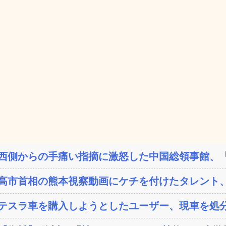
西側からの手痛い指摘に激怒した中国総領事館、「これ
高市首相の熊本視察動画にケチを付けたタレント、
テスラ車を購入しようとしたユーザー、現車を処分