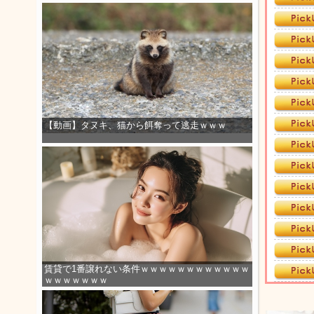
【動画】タヌキ、猫から餌奪って逃走ｗｗｗ
賃貸で1番譲れない条件ｗｗｗｗｗｗｗｗｗｗｗｗ
ｗｗｗｗｗｗｗ