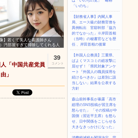
は「いのちの党」 略称
「いのち」
【財務省人事】内閣人事
局、エース級の財務官僚を
異例転出 官邸幹部「協力
的でなかった」※岸田首相
（当時）の秘書官などを歴
像】若くて美人な看護師さん
任 、岸田首相の後輩
3）汚部屋すぎて掃除してくれる人
集ｗｗｗ
【外国人公務員】三重県、
39
ぱよくマスコミの総攻撃に
国人「中国共産党員
コメント
屈せず！「県民対象アンケ
ート『外国人の職員採用を
自由」
続けるべきか』は差別に該
当しない」結果を公表する
方針
森山前幹事長が暴露「高市
総理のSNS投稿が習主席を
怒らせた」 「その投稿が中
国側（習近平主席）を怒ら
せ、日中関係をこじらせる
大きなきっかけになった」
消費税減税を閣議決定、背