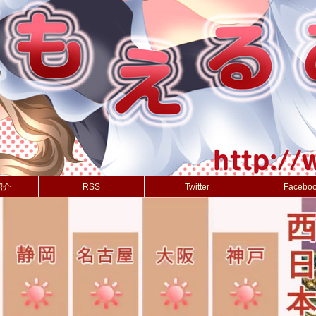
紹介
RSS
Twitter
Facebo