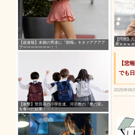
【愕然】元
【超速報】未婚の男達に『朗報』キタァアアアア
果ｗｗｗｗ
アーーーーーーー！！
【悲報
でも日
2025年06
【衝撃】世田谷の小学生達、河川敷の『桑の実』
を食べた結果・・・・