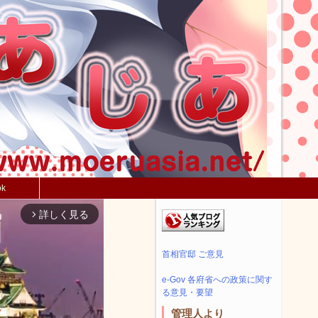
ok
詳しく見る
arrow_forward_ios
首相官邸 ご意見
e-Gov 各府省への政策に関す
る意見・要望
管理人より