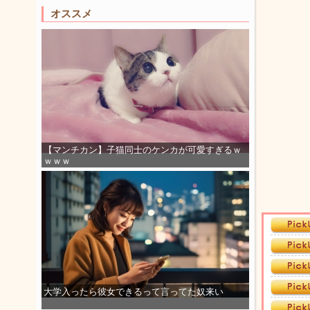
オススメ
【マンチカン】子猫同士のケンカが可愛すぎるｗ
ｗｗｗ
大学入ったら彼女できるって言ってた奴来い