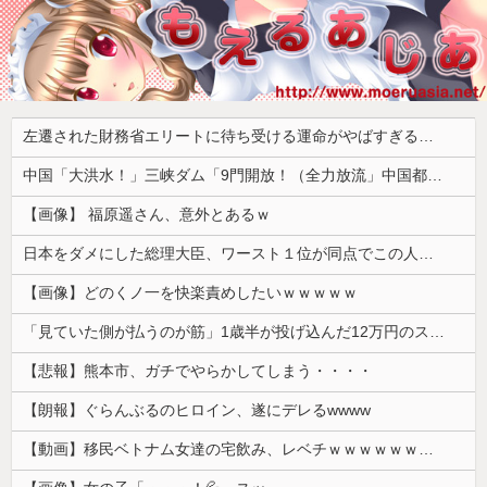
左遷された財務省エリートに待ち受ける運命がやばすぎる！と話題に、経歴自体はとんでもないものだが……
中国「大洪水！」三峡ダム「9門開放！（全力放流」中国都市「三峡沿線の道路水没」中国政府「高速道路封鎖！」中国ダム「緊急放流に合わせて開門（土砂崩れ発生」→
【画像】 福原遥さん、意外とあるｗ
日本をダメにした総理大臣、ワースト１位が同点でこの人ｗｗｗｗｗｗ
【画像】どのくノ一を快楽責めしたいｗｗｗｗｗ
「見ていた側が払うのが筋」1歳半が投げ込んだ12万円のスマホ、半額提示した母親は冷たい？
【悲報】熊本市、ガチでやらかしてしまう・・・・
【朗報】ぐらんぶるのヒロイン、遂にデレるwwww
【動画】移民ベトナム女達の宅飲み、レベチｗｗｗｗｗｗｗｗｗｗｗｗｗｗｗｗｗｗｗｗｗｗｗｗ