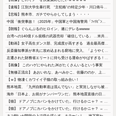
【速報】江別大学生暴行死 “主犯格”の特定少年・川口侑斗被告に「無期懲役」の判決 当時17歳少年に「懲役30年」の判決
【悲報】熊本市、ガチでやらかしてしまう・・・・
中国「衝突事故！（2025年」中国軍と中国海警局「ﾌｨﾘﾋﾟﾝ船の追跡中に衝突！（8/11」中国「2人死亡」中国政府「1年間隠蔽」日本「隠蔽され...
【朗報】ぐらんぶるのヒロイン、遂にデレるwwww
台湾への140億ドル規模の武器売却「確信している」 …米共和党重鎮、マコール議員が表明！
【動画】女子高生ダンス部、完成度が高すぎる 過去最高傑作と話題にｗｗｗｗ
反斎藤知事派が本丸に攻め込まれる窮地に突入、「ようやく反撃のターンやね」と手際の良さに感心する人が続出中
左遷された財務省エリートに待ち受ける運命がやばすぎる！と話題に、経歴自体はとんでもないものだが……
【画像】 このハゲにやられたJKがたくさんいるという事実
【無修正流出】 あおいれな、あべみかこ、佐藤ののか、上川星空、美園和花！人気女優5人のマ●コが高画質で丸見えに！
【ｗ】物凄くカワイイ子猫の取っ組み合い！
熊本地震、「九州自動車道は混んでない」と実況しながら被災地へ向かう有名アナなどに批判殺到 全国紙記者「最新の状況をいち早く伝えることは報道機関としての責務」「情報を取り上げることには大きな意義がある」
海外「日本よ、お前がナンバーワンだ」 熊本地震直後の日本の対応のスピードに世界が衝撃
【猫】 ドアノブにカバンをかけていた。行けるかニャ？ → 猫はこうなります…
【猫】 ドアノブにカバンをかけていた。行けるかニャ？ → 猫はこうなります…
ネコ飼いが階段の上で袋を揺らす。キラ〜ン！ → 地下室からヤツが現れる…