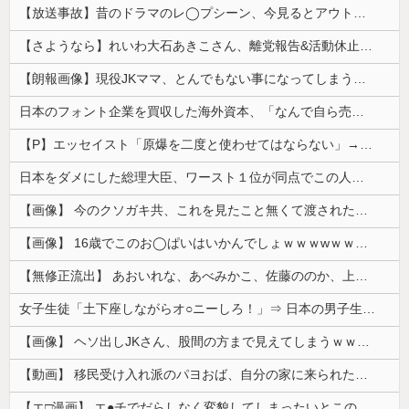
【放送事故】昔のドラマのレ◯プシーン、今見るとアウトすぎる・・・
【さようなら】れいわ大石あきこさん、離党報告&活動休止を宣言
【朗報画像】現役JKママ、とんでもない事になってしまうｗｗｗｗｗｗｗｗｗｗｗｗ 【Pickup07091604】
日本のフォント企業を買収した海外資本、「なんで自ら売上ゼロにするようなことするの」とドン引きするような方針転換を……
【P】エッセイスト「原爆を二度と使わせてはならない」→リプ「もちろん中国の核も非難する？」→即ブロック
日本をダメにした総理大臣、ワースト１位が同点でこの人ｗｗｗｗｗｗ
【画像】 今のクソガキ共、これを見たこと無くて渡されたらパニクるらしいｗｗｗｗｗｗｗｗｗｗｗｗｗ
【画像】 16歳でこのお◯ぱいはいかんでしょｗｗｗwｗｗｗｗｗｗｗｗ❤
【無修正流出】 あおいれな、あべみかこ、佐藤ののか、上川星空、美園和花！人気女優5人のマ●コが高画質で丸見えに！
女子生徒「土下座しながらオ○ニーしろ！」⇒ 日本の男子生徒への性的いじめ動画がエ□すぎる
【画像】 ヘソ出しJKさん、股間の方まで見えてしまうｗｗｗｗｗｗｗｗｗ
【動画】 移民受け入れ派のパヨおば、自分の家に来られたら全力で拒否るｗｗｗｗｗｗｗｗｗｗｗｗ
【エ□漫画】 エ●チでだらしなく変貌してしまったいとこのお姉ちゃんにチン○ン搾り取られちゃうショタ君…！