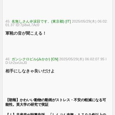
45:
名無しさん＠涙目です。(東京都) [IT]
2025/05/29(木) 06:02:
01.37 ID:7p8wL7Ac0
軍靴の音が聞こえる！
46:
ガンシクロビル(みかか) [CN]
2025/05/29(木) 06:02:07.95 I
D:Ur2sxUoJ0
相手にしなきゃ良いだけよ
【朗報】かわいい動物の動画がストレス・不安の軽減になる可
能性。英大学の研究で実証
【！】共産党が刑事告訴 「しんぶん赤旗」１７００件以上の