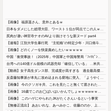
【画像】 福原遥さん、意外とあるｗ
日本をダメにした総理大臣、ワースト１位が同点でこの人ｗｗｗｗｗｗ
尻肉が凄い神宮寺ナオのAVより抜けそうな新ヌード part4
【速報】江別大学生暴行死 “主犯格”の特定少年・川口侑斗被告に「無期懲役」の判決 当時17歳少年に「懲役30年」の判決
【画像】どのくノ一を快楽責めしたいｗｗｗｗｗ
中国「衝突事故！（2025年」中国軍と中国海警局「ﾌｨﾘﾋﾟﾝ船の追跡中に衝突！（8/11」中国「2人死亡」中国政府「1年間隠蔽」日本「隠蔽され...
台湾への140億ドル規模の武器売却「確信している」 …米共和党重鎮、マコール議員が表明！
【動画】女子高生ダンス部、完成度が高すぎる 過去最高傑作と話題にｗｗｗｗ
反斎藤知事派が本丸に攻め込まれる窮地に突入、「ようやく反撃のターンやね」と手際の良さに感心する人が続出中
【画像】 今のクソガキ共、これを見たこと無くて渡されたらパニクるらしいｗｗｗｗｗｗｗｗｗｗｗｗｗ
【画像】 16歳でこのお◯ぱいはいかんでしょｗｗｗwｗｗｗｗｗｗｗｗ❤
【画像】 このハゲにやられたJKがたくさんいるという事実
【無修正流出】 あおいれな、あべみかこ、佐藤ののか、上川星空、美園和花！人気女優5人のマ●コが高画質で丸見えに！