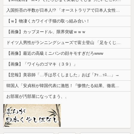
入国拒否の半数が日本人!? 「オーストラリアで日本人女性が売春」
【ｗ】物凄くカワイイ子猫の取っ組み合い！
【画像】カップヌードル、限界突破ｗｗｗ
ドイツ人男性がランニングシューズで富士登山 「足をくじいて動けない」
【画像】最近の高級ミニバンの顔キモすぎだろwww
【画像】「ワイらのゴマキ（３９）」
【悲報】美容師「…手は尽くしました」おば「ｱｯ…ｯｽ…」→
韓国人「安貞桓が韓国代表に激怒！『惨憺たる結果、徹底的な刷新が必要だ』と監督や協会を痛烈批判」
お部屋が汚部屋になってまう、、