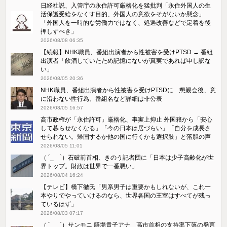
日経社説、入管庁の永住許可厳格化を猛批判「永住外国人の生
活保護受給をなくす目的、外国人の意欲をそがないか懸念」
「外国人を一時的な労働力ではなく、処遇改善などで定着を後
押しすべき」
2026/08/08 06:35
【続報】NHK職員、番組出演者から性被害を受けPTSD → 番組
出演者「飲酒していたため記憶にないが真実であれば申し訳な
い」
2026/08/05 20:36
NHK職員、番組出演者から性被害を受けPTSDに 懇親会後、意
に沿わない性行為、番組名など詳細は非公表
2026/08/05 16:57
高市政権が「永住許可」厳格化、事実上抑止 外国籍から「安心
して暮らせなくなる」「今の日本は居づらい」「自分を成長さ
せられない。帰国するか他の国に行くかも選択肢」と落胆の声
2026/08/05 11:01
（ ´_ゝ`）石破前首相、きのう記者団に「日本は少子高齢化が世
界トップ。財政は世界で一番悪い」
2026/08/04 16:24
【テレビ】橋下徹氏「男系男子は重要かもしれないが、これ一
本やりでやっていけるのなら、世界各国の王室はすべてが残っ
ているはず」
2026/08/03 07:17
（ ´_ゝ`）サンモニ 膳場貴子アナ 高市首相の支持率下落の発言