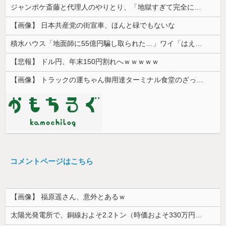
ジャンポケ斎藤と代理人のやりとり、「地獄すぎて完全にコントになってる……」と衝撃を受ける人が続出中
【画像】 日本共産党の街宣車、ほんと碌でもないな
積水ハウス「地面師に55億円騙し取られた…」ワイ「はえーかわいそう…会社滅茶苦茶やろなぁ」
【悲報】 ドル円、年末150円割れへｗｗｗｗｗ
【画像】 トラックの運ちゃん御用達ターミナル食堂のざっかけないオムライスｗｗｗｗｗｗｗｗｗｗ
コメントページはこちら
【画像】 福原遥さん、意外とあるｗ
太陽光発電所で、銅線およそ2.2トン（時価およそ330万円相当）盗んだなど、ベトナム国籍（無職）２人逮捕、盗まれた銅線の半分はすでに売却 富山で...