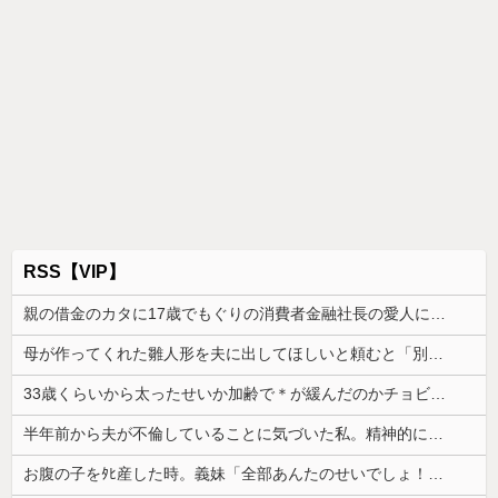
RSS【VIP】
親の借金のカタに17歳でもぐりの消費者金融社長の愛人になった。その後25歳で1000万円を渡されマンションへ移された直後、社長が…
母が作ってくれた雛人形を夫に出してほしいと頼むと「別にいいじゃんあんなの」だって。悲しかった
33歳くらいから太ったせいか加齢で＊が緩んだのかチョビッと漏れるようになった
半年前から夫が不倫していることに気づいた私。精神的に追い込まれて階段から転落...
お腹の子をﾀﾋ産した時。義妹「全部あんたのせいでしょ！」トメ「何を言ってるの！」→義妹の暴言に義母が激怒して…