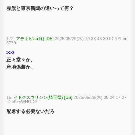
赤旗と東京新聞の違いって何？
172:
アデホビル(庭) [DE]
2025/05/29(木) 10:33:48.30 ID:RYLbn
6770
>>3
正々堂々か、
産地偽装か。
15:
イドクスウリジン(埼玉県) [US]
2025/05/29(木) 05:24:17.27
ID:cK+yWHGD0
配慮する必要ないだろ