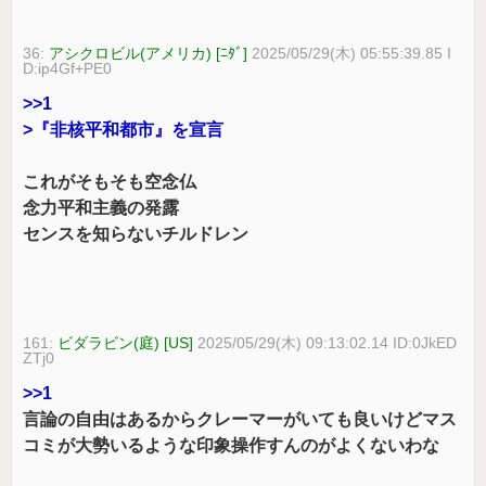
36:
アシクロビル(アメリカ) [ﾆﾀﾞ]
2025/05/29(木) 05:55:39.85 I
D:ip4Gf+PE0
>>1
>『非核平和都市』を宣言
これがそもそも空念仏
念力平和主義の発露
センスを知らないチルドレン
161:
ビダラビン(庭) [US]
2025/05/29(木) 09:13:02.14 ID:0JkED
ZTj0
>>1
言論の自由はあるからクレーマーがいても良いけどマス
コミが大勢いるような印象操作すんのがよくないわな