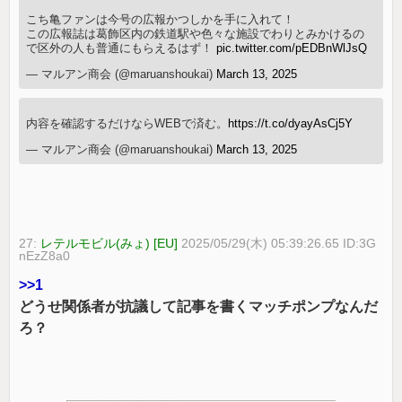
こち亀ファンは今号の広報かつしかを手に入れて！
この広報誌は葛飾区内の鉄道駅や色々な施設でわりとみかけるの
で区外の人も普通にもらえるはず！
pic.twitter.com/pEDBnWlJsQ
— マルアン商会 (@maruanshoukai)
March 13, 2025
内容を確認するだけならWEBで済む。
https://t.co/dyayAsCj5Y
— マルアン商会 (@maruanshoukai)
March 13, 2025
27:
レテルモビル(みょ) [EU]
2025/05/29(木) 05:39:26.65 ID:3G
nEzZ8a0
>>1
どうせ関係者が抗議して記事を書くマッチポンプなんだ
ろ？