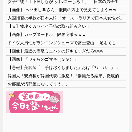
女子生徒「土下座しながらオ○ニーしろ！」⇒ 日本の男子生徒への性的いじめ動画がエ□すぎる
【画像】 ヘソ出しJKさん、股間の方まで見えてしまうｗｗｗｗｗｗｗｗｗ
入国拒否の半数が日本人!? 「オーストラリアで日本人女性が売春」
【ｗ】物凄くカワイイ子猫の取っ組み合い！
【画像】カップヌードル、限界突破ｗｗｗ
ドイツ人男性がランニングシューズで富士登山 「足をくじいて動けない」
【画像】最近の高級ミニバンの顔キモすぎだろwww
【画像】「ワイらのゴマキ（３９）」
【悲報】美容師「…手は尽くしました」おば「ｱｯ…ｯｽ…」→
韓国人「安貞桓が韓国代表に激怒！『惨憺たる結果、徹底的な刷新が必要だ』と監督や協会を痛烈批判」
お部屋が汚部屋になってまう、、