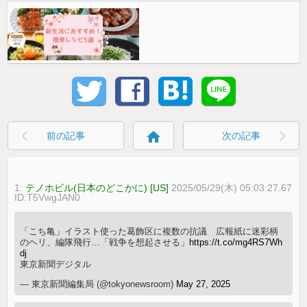
home
前の記事
次の記事
1:
テノホビル(日本のどこかに) [US]
2025/05/29(木) 05:03:27.67
ID:T5VwgJAN0
「こち亀」イラスト使った葛飾区に複数の抗議 広報紙に迷彩柄
のヘリ、編隊飛行…「戦争を想起させる」
https://t.co/mg4RS7Wh
dj
東京新聞デジタル
— 東京新聞編集局 (@tokyonewsroom)
May 27, 2025