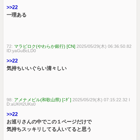
>>22
一理ある
72:
マラビロク(やわらか銀行) [CN]
2025/05/29(木) 06:36:50.82
ID:yaGuBcLD0
>>22
気持ちいいぐらい清々しい
98:
アメナメビル(和歌山県) [ﾆﾀﾞ]
2025/05/29(木) 07:15:22.32 I
D:aUKH2UKs0
>>22
お巡りさんの中でこの１ページだけで
気持ちスッキリしてる人いてると思う