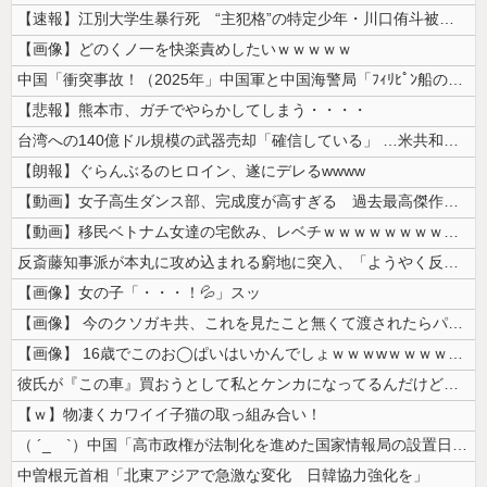
【速報】江別大学生暴行死 “主犯格”の特定少年・川口侑斗被告に「無期懲...
【画像】どのくノ一を快楽責めしたいｗｗｗｗｗ
中国「衝突事故！（2025年」中国軍と中国海警局「ﾌｨﾘﾋﾟﾝ船の追跡...
【悲報】熊本市、ガチでやらかしてしまう・・・・
台湾への140億ドル規模の武器売却「確信している」 …米共和党重鎮、マ...
【朗報】ぐらんぶるのヒロイン、遂にデレるwwww
【動画】女子高生ダンス部、完成度が高すぎる 過去最高傑作と話題にｗｗｗ...
【動画】移民ベトナム女達の宅飲み、レベチｗｗｗｗｗｗｗｗｗｗｗｗｗｗｗ...
反斎藤知事派が本丸に攻め込まれる窮地に突入、「ようやく反撃のターンやね...
【画像】女の子「・・・！💦」スッ
【画像】 今のクソガキ共、これを見たこと無くて渡されたらパニクるらしい...
【画像】 16歳でこのお◯ぱいはいかんでしょｗｗｗwｗｗｗｗｗｗｗｗ❤
彼氏が『この車』買おうとして私とケンカになってるんだけどｗｗｗｗｗｗ
【ｗ】物凄くカワイイ子猫の取っ組み合い！
（ ´_ゝ`）中国「高市政権が法制化を進めた国家情報局の設置日が7月3...
中曽根元首相「北東アジアで急激な変化 日韓協力強化を」