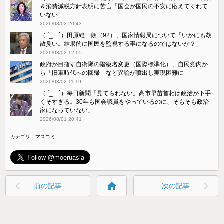
＆消費減税方針表明に苦言「国会が国民の不安に応えてくれて
いない」
2026/08/02 20:43
（ ´_ゝ`）田原総一朗（92）、国家情報局について「いかにも胡
散臭い。結果的に国民を監視する事になるのではないか？」
2026/08/02 12:05
政府が目指す自衛隊の階級名変更（国際標準化）、自民党内か
ら「旧軍時代への回帰」など異論が噴出し実現困難に
2026/08/02 11:19
（ ´_ゝ`）毎日新聞「見てられない。高市早苗首相は政治が下手
くそすぎる。30年も国会議員をやっているのに、そもそも政治
家になっていない」
2026/08/01 20:41
カテゴリ：
マスコミ
home
前の記事
次の記事