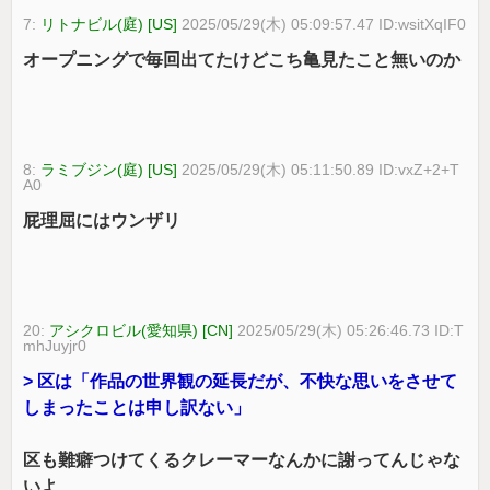
7:
リトナビル(庭) [US]
2025/05/29(木) 05:09:57.47 ID:wsitXqIF0
オープニングで毎回出てたけどこち亀見たこと無いのか
8:
ラミブジン(庭) [US]
2025/05/29(木) 05:11:50.89 ID:vxZ+2+T
A0
屁理屈にはウンザリ
20:
アシクロビル(愛知県) [CN]
2025/05/29(木) 05:26:46.73 ID:T
mhJuyjr0
> 区は「作品の世界観の延長だが、不快な思いをさせて
しまったことは申し訳ない」
区も難癖つけてくるクレーマーなんかに謝ってんじゃな
いよ