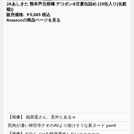
JAあしきた 熊本芦北柑橘 デコポン&甘夏缶詰め (10缶入り(化粧
箱))
販売価格: ￥5,665 税込
Amazonの商品ページを見る
【画像】 福原遥さん、意外とあるｗ
尻肉が凄い神宮寺ナオのAVより抜けそうな新ヌード part4
【画像】どのくノ一を快楽責めしたいｗｗｗｗｗ