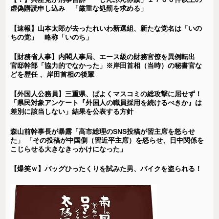
虚偽購読申し込み 「厳重な処罰を求める」
【速報】山本太郎が去ったれいわ新選組、新たな党名は「いの
ちの党」 略称「いのち」
【財務省人事】内閣人事局、エース級の財務官僚を異例転出
官邸幹部「協力的でなかった」※岸田首相（当時）の秘書官な
どを歴任 、岸田首相の後輩
【外国人公務員】三重県、ぱよくマスコミの総攻撃に屈せず！
「県民対象アンケート『外国人の職員採用を続けるべきか』は
差別に該当しない」結果を公表する方針
森山前幹事長が暴露「高市総理のSNS投稿が習主席を怒らせ
た」 「その投稿が中国側（習近平主席）を怒らせ、日中関係を
こじらせる大きなきっかけになった」
【爆笑ｗ】バッグひったくりを試みた男、バイクを盗られる！