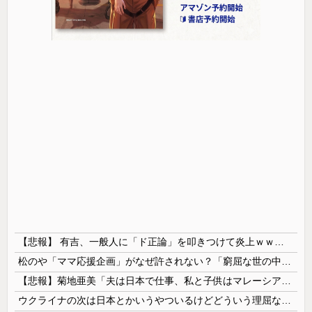
【悲報】 有吉、一般人に「ド正論」を叩きつけて炎上ｗｗｗｗｗｗｗｗ
松のや「ママ応援企画」がなぜ許されない？「窮屈な世の中」に住む不幸、「尊重し合える社会」は遠ざかる一方
【悲報】菊地亜美「夫は日本で仕事、私と子供はマレーシア、夫は毎月会いに来る」←これどう思う？
ウクライナの次は日本とかいうやついるけどどういう理屈なの？