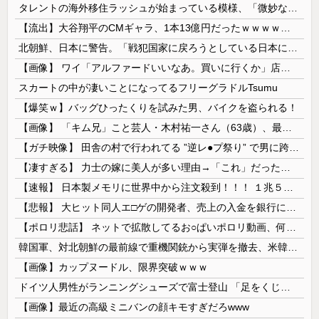
タレントの海外移住ラッシュが始まっている模様、「微妙な人ばっかで憧れない」と指摘する声も・・
【流出】大谷翔平のCMギャラ、1本13億円だったｗｗｗｗｗｗｗｗｗ
北朝鮮、日本に警告。「戦犯国家に戻ろうとしている日本に軍事的選択肢を検討」
【画像】 ワイ「アルファードいいなあ。買いに行くか」店員「ほいっ見積もりな！」ワイ「金額おかしくね？」←お前らもそう思うよな？？？？？
スカートの中が凄いことになってるフリーグラドルTsumu
【爆笑ｗ】バッグひったくりを試みた男、バイクを盗られる！
【画像】 「キム兄」こと芸人・木村祐一さん（63歳）、最新の松本人志さんとのツーショットが完全に別人だとネット騒然！ 「マジで誰かわからん」...
【ガチ映像】 田舎の村で行われてる ”逆レ●プ祭り” で男に跨って無理矢理チ●コを挿入する女の動画がエ□すぎる…
【凄すぎる】 力士の嫁に美人が多い理由→「これ」だったｗｗｗｗｗｗｗ
【速報】 日本製メモリに世界中から注文殺到！！！ １兆５０００億円で工場増築へ
【悲報】 大ヒット同人エ□ゲの開発者、売上の入金を銀行に拒否され受け取れず、多額の納税義務だけが残る
【ポロリ悲話】 ネットで拡散してるお○ぱいポロリ動画、何故か叩かれる・・・
韓国軍、対北朝鮮の最前線で重機関銃から実弾を撤去、米韓合同演習では米軍の無人機を「北朝鮮の侵入だ！」と迎撃一歩手前まで……ゆるんでるなぁ
【画像】カップヌードル、限界突破ｗｗｗ
ドイツ人男性がランニングシューズで富士登山 「足をくじいて動けない」
【画像】最近の高級ミニバンの顔キモすぎだろwww