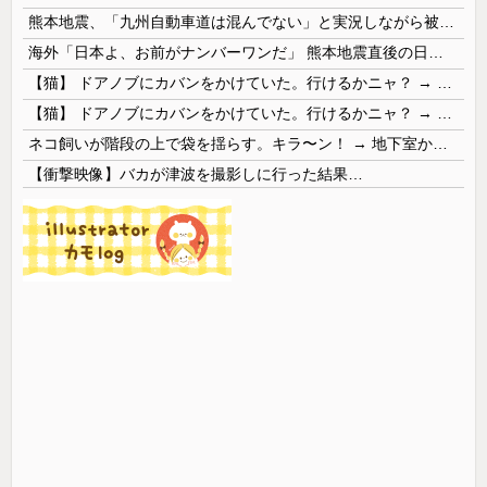
熊本地震、「九州自動車道は混んでない」と実況しながら被災地へ向かう有名アナなどに批判殺到 全国紙記者「最新の状況をいち早く伝えることは報道機関としての責務」「情報を取り上げることには大きな意義がある」
海外「日本よ、お前がナンバーワンだ」 熊本地震直後の日本の対応のスピードに世界が衝撃
【猫】 ドアノブにカバンをかけていた。行けるかニャ？ → 猫はこうなります…
【猫】 ドアノブにカバンをかけていた。行けるかニャ？ → 猫はこうなります…
ネコ飼いが階段の上で袋を揺らす。キラ〜ン！ → 地下室からヤツが現れる…
【衝撃映像】バカが津波を撮影しに行った結果…