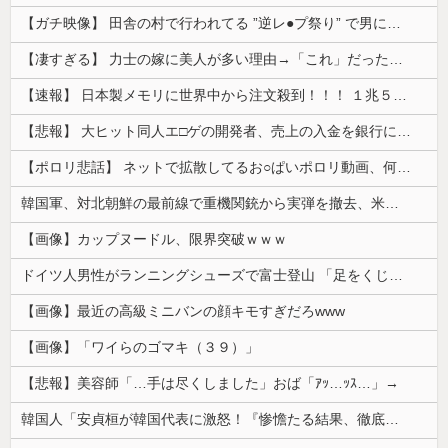
【ガチ映像】 田舎の村で行われてる ”逆レ●プ祭り” で男に跨って無理矢理チ●コを挿入する女の動画がエ□すぎる…
【凄すぎる】 力士の嫁に美人が多い理由→「これ」だったｗｗｗｗｗｗｗ
【速報】 日本製メモリに世界中から注文殺到！！！ １兆５０００億円で工場増築へ
【悲報】 大ヒット同人エ□ゲの開発者、売上の入金を銀行に拒否され受け取れず、多額の納税義務だけが残る
【ポロリ悲話】 ネットで拡散してるお○ぱいポロリ動画、何故か叩かれる・・・
韓国軍、対北朝鮮の最前線で重機関銃から実弾を撤去、米韓合同演習では米軍の無人機を「北朝鮮の侵入だ！」と迎撃一歩手前まで……ゆるんでるなぁ
【画像】カップヌードル、限界突破ｗｗｗ
ドイツ人男性がランニングシューズで富士登山 「足をくじいて動けない」
【画像】最近の高級ミニバンの顔キモすぎだろwww
【画像】「ワイらのゴマキ（３９）」
【悲報】美容師「…手は尽くしました」おば「ｱｯ…ｯｽ…」→
韓国人「安貞桓が韓国代表に激怒！『惨憺たる結果、徹底的な刷新が必要だ』と監督や協会を痛烈批判」