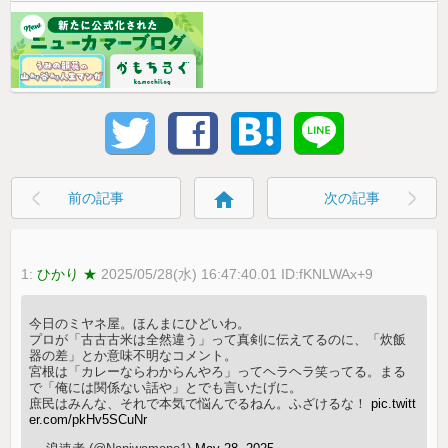
home
前の記事
次の記事
1:
ひかり ★
2025/05/28(水) 16:47:40.01 ID:fKNLWAx+9
今日のミヤネ屋。ほんまにひどいわ。
プロが「古古古米は全然違う」って真剣に伝えてるのに、「炊飯
器の差」とか意味不明なコメント。
宮根は「カレーならわからんやろ」ってヘラヘラ笑ってる。まる
で「俺には関係ない話や」とでも言いたげに。
庶民はみんな、それで本気で悩んでるねん。ふざけるな！
pic.twitt
er.com/pkHv5SCuNr