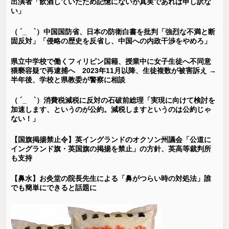
出演者「飲酒していたため記憶にないが真実であれば申し訳な
い」
（ ´_ゝ`）中国国防省、日本の防衛白書を批判「強烈な不満と断
固反対」「侵略の歴史を反省し、中国への内政干渉をやめろ」
県立中学校で働くフィリピン国籍、授業中に女子生徒へ不同意
猥褻容疑で再逮捕へ 2023年11月以降、生徒複数が被害訴え →
半年後、学校と県教委が警察に相談
（ ´_ゝ`）消費税減税に反対の石破前総理「実現に向けて検討を
加速します、というのが公約。減税しますというのは公約じゃ
ない！」
【国旗掲揚禁止令】英イングランドのオクソン州議会「公道に
イングランド旗・英国旗の掲揚を禁止」の方針、英高等裁判所
も支持
【鼻水】お灸堂の院長先生による「鼻がつらい時の対処法」誰
でも簡単にできると話題に