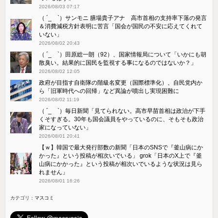
2026/08/03 07:17
（ ´_ゝ`）サンモニ 膳場貴子アナ 高市首相の支持率下落の発言
＆消費減税方針表明に苦言「国会が国民の不安に応えてくれて
いない」
2026/08/02 20:43
（ ´_ゝ`）田原総一朗（92）、国家情報局について「いかにも胡
散臭い。結果的に国民を監視する事になるのではないか？」
2026/08/02 12:05
政府が目指す自衛隊の階級名変更（国際標準化）、自民党内か
ら「旧軍時代への回帰」など異論が噴出し実現困難に
2026/08/02 11:19
（ ´_ゝ`）毎日新聞「見てられない。高市早苗首相は政治が下手
くそすぎる。30年も国会議員をやっているのに、そもそも政治
家になっていない」
2026/08/01 20:41
【ｗ】韓国で最大発行部数の新聞「日本のSNSで『釜山病にか
かった』という投稿が相次いでいる」 grok「日本のX上で『釜
山病にかかった』という投稿が相次いでいるような状況は見ら
れません」
2026/08/01 16:26
カテゴリ：
マスコミ