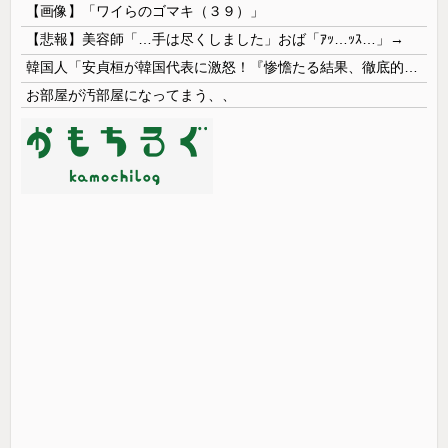
【画像】「ワイらのゴマキ（３９）」
【悲報】美容師「…手は尽くしました」おば「ｱｯ…ｯｽ…」→
韓国人「安貞桓が韓国代表に激怒！『惨憺たる結果、徹底的な刷新が必要だ』と監督や協会を痛烈批判」
お部屋が汚部屋になってまう、、