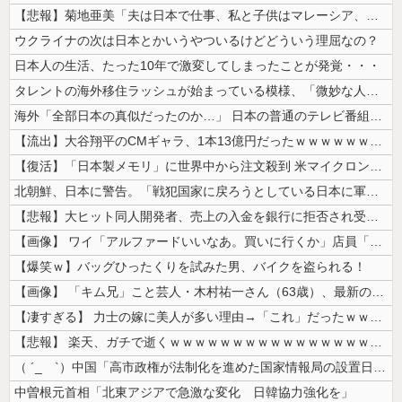
【悲報】菊地亜美「夫は日本で仕事、私と子供はマレーシア、夫は毎月会いに...
ウクライナの次は日本とかいうやついるけどどういう理屈なの？
日本人の生活、たった10年で激変してしまったことが発覚・・・
タレントの海外移住ラッシュが始まっている模様、「微妙な人ばっかで憧れな...
海外「全部日本の真似だったのか…」 日本の普通のテレビ番組が最新SNS...
【流出】大谷翔平のCMギャラ、1本13億円だったｗｗｗｗｗｗｗｗｗ
【復活】「日本製メモリ」に世界中から注文殺到 米マイクロンが１兆５００...
北朝鮮、日本に警告。「戦犯国家に戻ろうとしている日本に軍事的選択肢を検...
【悲報】大ヒット同人開発者、売上の入金を銀行に拒否され受け取れず、多額...
【画像】 ワイ「アルファードいいなあ。買いに行くか」店員「ほいっ見積も...
【爆笑ｗ】バッグひったくりを試みた男、バイクを盗られる！
【画像】 「キム兄」こと芸人・木村祐一さん（63歳）、最新の松本人志さ...
【凄すぎる】 力士の嫁に美人が多い理由→「これ」だったｗｗｗｗｗｗｗ
【悲報】 楽天、ガチで逝くｗｗｗｗｗｗｗｗｗｗｗｗｗｗｗｗｗｗｗｗ
（ ´_ゝ`）中国「高市政権が法制化を進めた国家情報局の設置日が7月3...
中曽根元首相「北東アジアで急激な変化 日韓協力強化を」