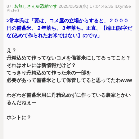
87:
名無しさん＠恐縮です
2025/05/28(水) 17:04:46.35 ID:ym5e
PbJ+0
>常本氏は「要は、コメ屋の立場からすると、２０００
円の備蓄米、２年落ち、３年落ち。正直、【端正(誤字だ
な)込めて作られたお米ではない】のでry」
え？
丹精込めて作ってないコメを備蓄米にしてるってこと？
それはオレには新情報だけど？
てっきり丹精込めて作った米の一部を
必要があって備蓄米として保管してると思ってたわwww
わざわざ備蓄米用に丹精込めずに作っている農家とかい
るんだねぇー
ホントに？