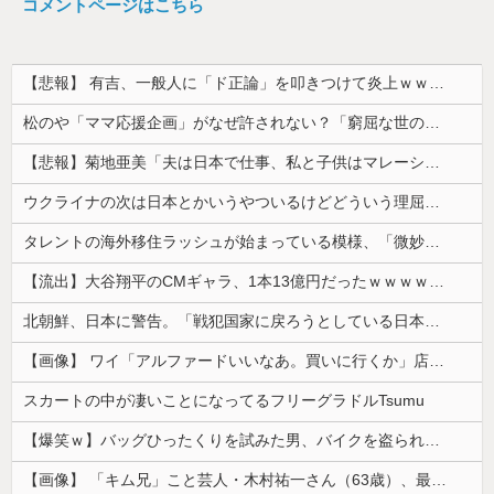
コメントページはこちら
【悲報】 有吉、一般人に「ド正論」を叩きつけて炎上ｗｗｗｗｗｗｗｗ
松のや「ママ応援企画」がなぜ許されない？「窮屈な世の中」に住む不幸、「尊重し合える社会」は遠ざかる一方
【悲報】菊地亜美「夫は日本で仕事、私と子供はマレーシア、夫は毎月会いに来る」←これどう思う？
ウクライナの次は日本とかいうやついるけどどういう理屈なの？
タレントの海外移住ラッシュが始まっている模様、「微妙な人ばっかで憧れない」と指摘する声も・・
【流出】大谷翔平のCMギャラ、1本13億円だったｗｗｗｗｗｗｗｗｗ
北朝鮮、日本に警告。「戦犯国家に戻ろうとしている日本に軍事的選択肢を検討」
【画像】 ワイ「アルファードいいなあ。買いに行くか」店員「ほいっ見積もりな！」ワイ「金額おかしくね？」←お前らもそう思うよな？？？？？
スカートの中が凄いことになってるフリーグラドルTsumu
【爆笑ｗ】バッグひったくりを試みた男、バイクを盗られる！
【画像】 「キム兄」こと芸人・木村祐一さん（63歳）、最新の松本人志さんとのツーショットが完全に別人だとネット騒然！ 「マジで誰かわからん」...