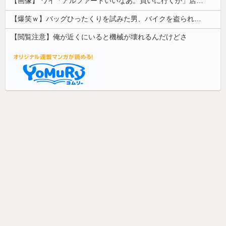
【画像】 ワイ「アルファードいいなあ。買いに行くか」店員「ほいっ見積もりな！」ワイ「金額おかしくね？」←お前らもそう思うよな？？？？？
【爆笑ｗ】バッグひったくりを試みた男、バイクを盗られる！
【閲覧注意】俺が近くにいると機械が壊れるんだけどさ