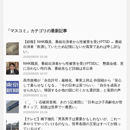
「マスコミ」カテゴリの最新記事
【続報】NHK職員、番組出演者から性被害を受けPTSD → 番組
出演者「飲酒していたため記憶にないが真実であれば申し訳な
い」
2026/08/05 20:36
NHK職員、番組出演者から性被害を受けPTSDに 懇親会後、意
に沿わない性行為、番組名など詳細は非公表
2026/08/05 16:57
高市政権が「永住許可」厳格化、事実上抑止 外国籍から「安心
して暮らせなくなる」「今の日本は居づらい」「自分を成長さ
せられない。帰国するか他の国に行くかも選択肢」と落胆の声
2026/08/05 11:01
（ ´_ゝ`）石破前首相、きのう記者団に「日本は少子高齢化が世
界トップ。財政は世界で一番悪い」
2026/08/04 16:24
【テレビ】橋下徹氏「男系男子は重要かもしれないが、これ一
本やりでやっていけるのなら、世界各国の王室はすべてが残っ
ているはず」