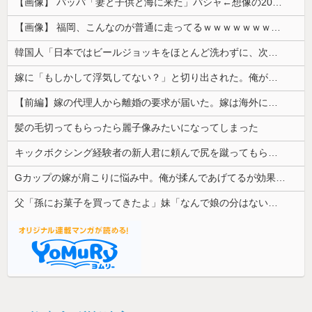
【画像】 パッパ「妻と子供と海に来た」パシャ←想像の200倍は神々しくて草
【画像】 福岡、こんなのが普通に走ってるｗｗｗｗｗｗｗｗｗｗｗｗｗｗｗｗｗｗｗｗｗｗｗｗｗｗｗｗｗｗｗｗｗｗｗｗｗｗｗｗ
韓国人「日本ではビールジョッキをほとんど洗わずに、次の客に出すんだ！ これが証拠の映像だ!!」……あー、なるほどですねー。韓国には「アレ」がな...
嫁に「もしかして浮気してない？」と切り出された。俺が「おまえと違って浮気なんかするほど今の生活に不満なんてないし。」と言った途端に嫁が泣...
【前編】嫁の代理人から離婚の要求が届いた。嫁は海外にいるらしい...なんとかして取り戻したい!!
髪の毛切ってもらったら麗子像みたいになってしまった
キックボクシング経験者の新人君に頼んで尻を蹴ってもらった。その時は平気だったのに終業後から座れないほど痛み…
Gカップの嫁が肩こりに悩み中。俺が揉んであげてるが効果あるんか？
父「孫にお菓子を買ってきたよ」妹「なんで娘の分はないの！？そのお菓子、半分はうちの子のだからね！」→あまりの言い分に絶句して…