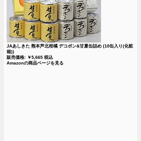
JAあしきた 熊本芦北柑橘 デコポン&甘夏缶詰め (10缶入り(化粧
箱))
販売価格: ￥5,665 税込
Amazonの商品ページを見る