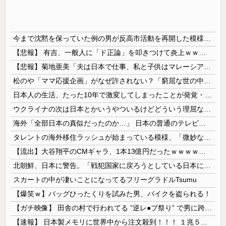
今まで沈黙を保っていた例の男が反高市活動を再開した模様、財務省を手を組んでの返り咲きが狙いか？
【悲報】 有吉、一般人に「ド正論」を叩きつけて炎上ｗｗｗｗｗｗｗｗ
【悲報】菊地亜美「夫は日本で仕事、私と子供はマレーシア、夫は毎月会いに来る」←これどう思う？
松のや「ママ応援企画」がなぜ許されない？「窮屈な世の中」に住む不幸、「尊重し合える社会」は遠ざかる一方
日本人の生活、たった10年で激変してしまったことが発覚・・・
ウクライナの次は日本とかいうやついるけどどういう理屈なの？
海外「全部日本の真似だったのか…」 日本の普通のテレビ番組が最新SNSの数十年先を行っていたと話題に
タレントの海外移住ラッシュが始まっている模様、「微妙な人ばっかで憧れない」と指摘する声も・・
【流出】大谷翔平のCMギャラ、1本13億円だったｗｗｗｗｗｗｗｗｗ
北朝鮮、日本に警告。「戦犯国家に戻ろうとしている日本に軍事的選択肢を検討」
スカートの中が凄いことになってるフリーグラドルTsumu
【爆笑ｗ】バッグひったくりを試みた男、バイクを盗られる！
【ガチ映像】 田舎の村で行われてる ”逆レ●プ祭り” で男に跨って無理矢理チ●コを挿入する女の動画がエ□すぎる…
【速報】 日本製メモリに世界中から注文殺到！！！ １兆５０００億円で工場増築へ