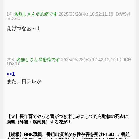
14:
名無しさん＠恐縮です
2025/05/28(水) 16:52:11.18 ID:W9yI
mDGi0
えげつなぁ～！
296:
名無しさん＠恐縮です
2025/05/28(水) 17:42:12.10 ID:0DH
1Dc/10
>>1
また、日テレか
【ｗ】長年育てやっと蕾がつき楽しみにしてたら動物の死肉に
擬態（外観・腐肉臭）する花が！
【続報】NHK職員、番組出演者から性被害を受けPTSD → 番組