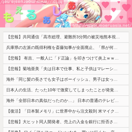
【悲報】共同通信「高市総理、避難所3分間の被災地熊本視察動画に批判！」 → 内閣報道官「避難所視察は51分間！大変な状況の中で、1時間近く受け入れていただき、感謝！」
兵庫県の左派の既得利権を斎藤知事が全面廃止、「県が何をするねん？」と存在意義そのものが不明で……
【悲報】 有吉、一般人に「ド正論」を叩きつけて炎上ｗｗｗｗｗｗｗｗ
【悲報】菊地亜美「夫は日本で仕事、私と子供はマレーシア、夫は毎月会いに来る」←これどう思う？
海外「同じ髪の長さでも女子はボーイッシュ、男子は女っぽい扱いになる」呼び名が逆転する境界線あるある…？
日本人の生活、たった10年で激変してしまったことが発覚・・・
海外「全部日本の真似だったのか…」 日本の普通のテレビ番組が最新SNSの数十年先を行っていたと話題に
【復活】「日本製メモリ」に世界中から注文殺到 米マイクロンが１兆５０００億円を表明
【悲報】大ヒット同人開発者、売上の入金を銀行に拒否され受け取れず、多額の納税義務だけが残るｗｗｗｗｗ