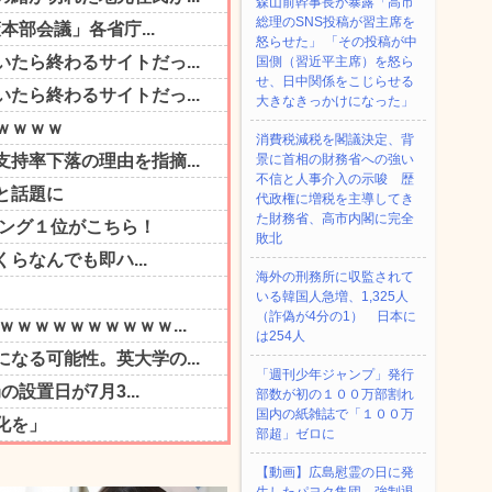
森山前幹事長が暴露「高市
総理のSNS投稿が習主席を
怒らせた」 「その投稿が中
国側（習近平主席）を怒ら
せ、日中関係をこじらせる
大きなきっかけになった」
消費税減税を閣議決定、背
景に首相の財務省への強い
不信と人事介入の示唆 歴
代政権に増税を主導してき
た財務省、高市内閣に完全
敗北
海外の刑務所に収監されて
いる韓国人急増、1,325人
（詐偽が4分の1） 日本に
は254人
「週刊少年ジャンプ」発行
部数が初の１００万部割れ
国内の紙雑誌で「１００万
部超」ゼロに
【動画】広島慰霊の日に発