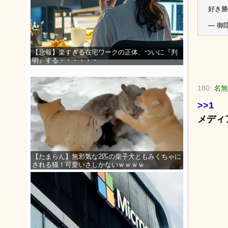
好き勝
— 御隠
【悲報】楽すぎる在宅ワークの正体、ついに『判
明』する・・・・・・
180:
名無
>>1
メディ
【たまらん】無邪気な2匹の柴子犬ともみくちゃに
される猫！可愛いさしかないｗｗｗｗ