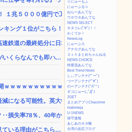
☆にゅーもふ
にゅーぷる☆
ねらーあんてな
 １兆５０００億円で工...
ウホウホあんてな
NEWS SELECT
ンキング１位がこちら！
キタコレ(ﾟ∀ﾟ)！！
わくてか！
NewsLog
速鉄道の最終処分に日本側...
にゅーぷろ
アナログあんてな
２ｃｈまとめちゃんねる
いくらなんでも即ハ...
NEWS CHOICE
特亜流あんてな
Best Trend News
しぃアンテナ(*ﾟーﾟ)
つーアンテナ(*ﾟ∀ﾟ)
ｗｗｗｗｗｗｗｗｗｗｗ...
のーアンテナ(ﾟAﾟ* )
ギコにゅー(,,ﾟДﾟ)
2GET
減になる可能性。英大学の...
まとめアプリChaconne
matomeja
U-1NEWS
失率78％、40年か...
保守速報
あじあのネタ帳
ている理由がこちら…」→...
台湾の反応ブログ