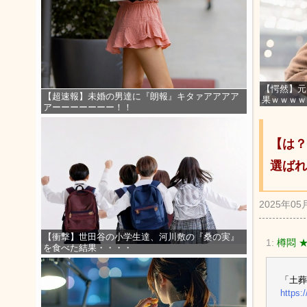
【愕然】元
【超速報】未婚の男達に『朗報』キタァアアアア
果ｗｗｗｗ
アーーーーーーー！！
【は？
選ばれ
2025年05
【衝撃】世田谷の小学生達、河川敷の『桑の実』
1:
樽悶 
を食べた結果・・・・
「土葬
https: