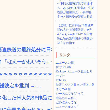
へ不同意猥褻容疑で再逮捕
へ 2023年11月以降、生徒
複数が被害訴え → 半年後、
学校と県教委が警察に相談
【速報】飲食料品 消費税減
税の方針を閣議決定、来年
4月から2年間1％に 高市総
理は秋の臨時国会で法案の
成立を目指す
速鉄道の最終処分に日本側...
リンク
「はえーかわいそう…会...
ニュースの森
保守JAPAN
Zattoyomiニュース見出しリ
ｗｗｗｗｗｗｗｗｗｗｗ...
ーダー
2chnavi
決定を批判 → ...
特定アジアと日本／情強！良
まとめ速報
いーあんてな(#ﾟｗﾟ)
した米人気SF作品に絶...
我無ちゃんねる
だめぽあんてな
ニュース★３つ！
に仕事を奪われる』って...