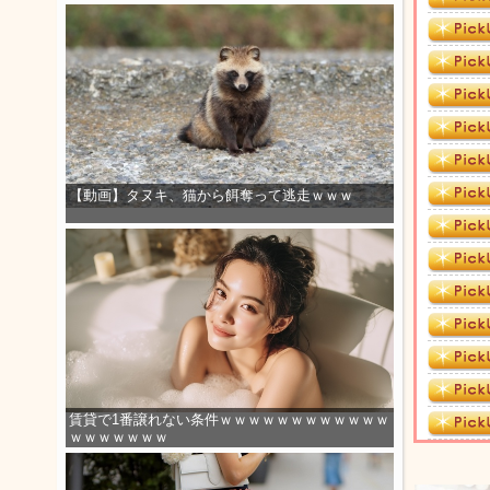
【動画】タヌキ、猫から餌奪って逃走ｗｗｗ
賃貸で1番譲れない条件ｗｗｗｗｗｗｗｗｗｗｗｗ
ｗｗｗｗｗｗｗ