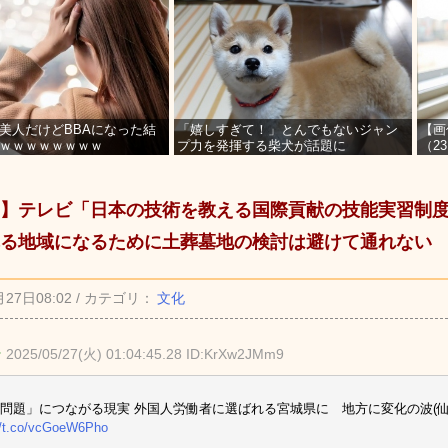
美人だけどBBAになった結
「嬉しすぎて！」とんでもないジャン
【画
ｗｗｗｗｗｗｗｗ
プ力を発揮する柴犬が話題に
（2
を募
】テレビ「日本の技術を教える国際貢献の技能実習制
る地域になるために土葬墓地の検討は避けて通れない
月27日08:02 / カテゴリ：
文化
★
2025/05/27(火) 01:04:45.28 ID:KrXw2JMm9
問題」につながる現実 外国人労働者に選ばれる宮城県に 地方に変化の波(仙
//t.co/vcGoeW6Pho