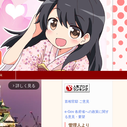
ok
詳しく見る
arrow_forward_ios
首相官邸 ご意見
e-Gov 各府省への政策に関す
る意見・要望
管理人より