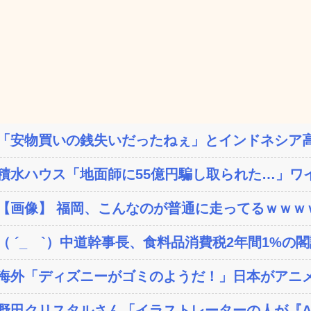
「安物買いの銭失いだったねぇ」とインドネシア高
積水ハウス「地面師に55億円騙し取られた…」ワイ
【画像】 福岡、こんなのが普通に走ってるｗｗｗｗ
（ ´_ゝ`）中道幹事長、食料品消費税2年間1%の閣議
海外「ディズニーがゴミのようだ！」日本がアニメ化
野田クリスタルさん「イラストレーターの人が『AI