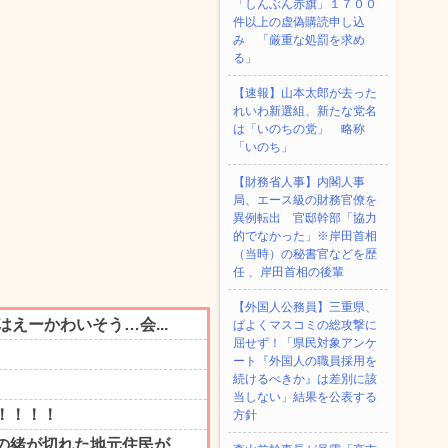
「しんぶん赤旗」１７００
件以上の虚偽購読申し込
み 「厳重な処罰を求め
る」
【速報】山本太郎が去った
れいわ新選組、新たな党名
は「いのちの党」 略称
「いのち」
【財務省人事】内閣人事
局、エース級の財務官僚を
異例転出 官邸幹部「協力
的でなかった」※岸田首相
（当時）の秘書官などを歴
任 、岸田首相の後輩
【外国人公務員】三重県、
ぱよくマスコミの総攻撃に
屈せず！「県民対象アンケ
ート『外国人の職員採用を
続けるべきか』は差別に該
当しない」結果を公表する
方針