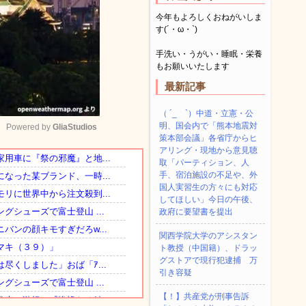
今年もよろしくおねがいしま
す(´・ω・`)
手洗い・うがい・睡眠・栄養
もお願いいたします
最新記事
（ ´_ゝ`）中道・立憲・公
明、国会内で「熊本地震対
Powered by 
GliaStudios
策本部会議」各省庁からヒ
アリング・現地から意見聴
取「パーティション、人
Mute
手、宿泊施設の不足や、外
国人実習生の方々にも対応
してほしい」今日の午後、
政府に要望書を提出
関西学院大学のアシスタン
ト教授（中国籍）、ドラッ
グストアで現行犯逮捕 万
引き容疑
【！】共産党が刑事告訴