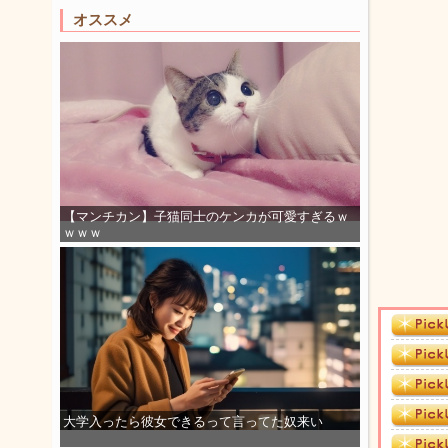
オススメ
【マンチカン】子猫同士のケンカが可愛すぎるｗ
ｗｗｗ
大学入ったら彼女できるって言ってた奴来い