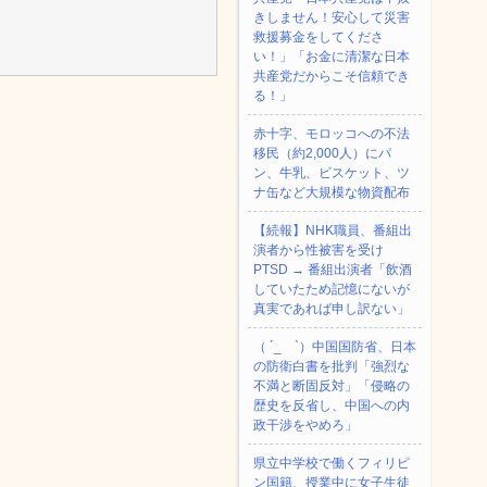
きしません！安心して災害
救援募金をしてくださ
い！」「お金に清潔な日本
共産党だからこそ信頼でき
る！」
赤十字、モロッコへの不法
移民（約2,000人）にパ
ン、牛乳、ビスケット、ツ
ナ缶など大規模な物資配布
【続報】NHK職員、番組出
演者から性被害を受け
PTSD → 番組出演者「飲酒
していたため記憶にないが
真実であれば申し訳ない」
（ ´_ゝ`）中国国防省、日本
の防衛白書を批判「強烈な
不満と断固反対」「侵略の
歴史を反省し、中国への内
政干渉をやめろ」
県立中学校で働くフィリピ
ン国籍、授業中に女子生徒