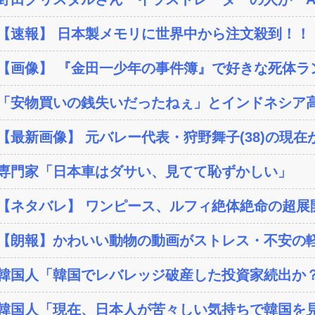
【速報】 日本製メモリに世界中から注文殺到！！！
【画像】 『金田一少年の事件簿』で好きな死体ラ
「安物買いの銭失いだったねぇ」とインドネシア高
【最新画像】 元バレー代表・狩野舞子(38)の現在が
専門家「日本車はダサい、見てて恥ずかしい」
【ネタバレ】 ワンピース、ルフィ絶体絶命の超展開
【朗報】かわいい動物の動画がストレス・不安の軽
韓国人「韓国でレバレッジ破産した投資家続出か？‥損
韓国人「現在、日本人が苦々しい気持ちで韓国を見