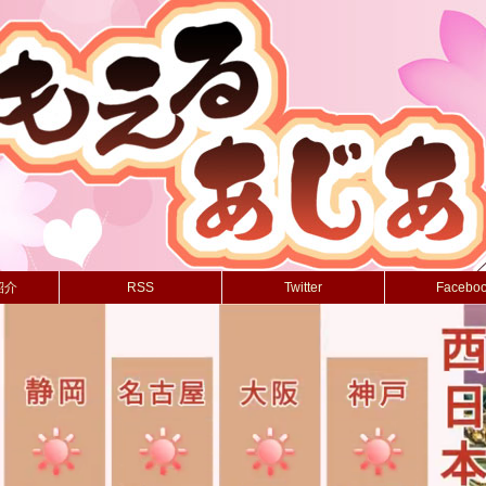
紹介
RSS
Twitter
Facebo