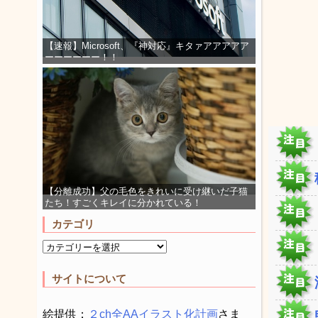
【速報】Microsoft、『神対応』キタァアアアアア
ーーーーーー！！
【分離成功】父の毛色をきれいに受け継いだ子猫
たち！すごくキレイに分かれている！
カテゴリ
サイトについて
絵提供：
２ch全AAイラスト化計画
さま