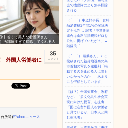
生したパヨク集団、強制退
去で機動隊により無事排除
される
（ ´_ゝ`）中道幹事長、食料
品消費税2年間1%の閣議決
定を批判 → 記者「中道改革
連合は食料品消費税ゼロを
像】若くて美人な看護師さん
公約に掲げていたが？」→
3）汚部屋すぎて掃除してくれる人
集ｗｗｗ
階猛氏「
35
（ ´_ゝ`） 蓮舫さん、ｘに
度 外国人労働者に
コメント
投稿された被災地視察の高
市首相の写真を猛批判「掲
載するのを止める人は誰も
いなかったのか」「あまり
にも愕然としています」
【は？】全国知事会、政府
などに「多文化共生社会実
現に向けた提言」を提出
「国は在留外国人を労働者
と見ているが、日本人と同
台放送)
#Yahooニュース
じ生活者」
共産党「日本共産党は中抜