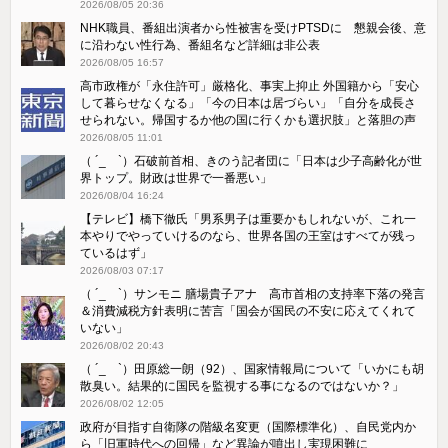
2026/08/05 20:36
NHK職員、番組出演者から性被害を受けPTSDに 懇親会後、意
に沿わない性行為、番組名など詳細は非公表
2026/08/05 16:57
高市政権が「永住許可」厳格化、事実上抑止 外国籍から「安心
して暮らせなくなる」「今の日本は居づらい」「自分を成長さ
せられない。帰国するか他の国に行くかも選択肢」と落胆の声
2026/08/05 11:01
（ ´_ゝ`）石破前首相、きのう記者団に「日本は少子高齢化が世
界トップ。財政は世界で一番悪い」
2026/08/04 16:24
【テレビ】橋下徹氏「男系男子は重要かもしれないが、これ一
本やりでやっていけるのなら、世界各国の王室はすべてが残っ
ているはず」
2026/08/03 07:17
（ ´_ゝ`）サンモニ 膳場貴子アナ 高市首相の支持率下落の発言
＆消費減税方針表明に苦言「国会が国民の不安に応えてくれて
いない」
2026/08/02 20:43
（ ´_ゝ`）田原総一朗（92）、国家情報局について「いかにも胡
散臭い。結果的に国民を監視する事になるのではないか？」
2026/08/02 12:05
政府が目指す自衛隊の階級名変更（国際標準化）、自民党内か
ら「旧軍時代への回帰」など異論が噴出し実現困難に