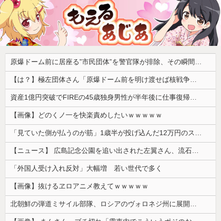
原爆ドーム前に居座る”市民団体”を警官隊が排除、その瞬間に周囲で見守っていた観客たちが……
【は？】極左団体さん「原爆ドーム前を明け渡せば核戦争が始まる！」→ 観衆のマジレスが鋭すぎるとネットで話題に → ｗｗｗｗｗｗｗｗｗｗｗｗ
資産1億円突破でFIREの45歳独身男性が半年後に仕事復帰を決意した「1通の通知」
【画像】どのくノ一を快楽責めしたいｗｗｗｗｗ
「見ていた側が払うのが筋」1歳半が投げ込んだ12万円のスマホ、半額提示した母親は冷たい？
【ニュース】 広島記念公園を追い出された左翼さん、流石にキモすぎて炎上
「外国人受け入れ反対」大幅増 若い世代で多く
【画像】抜けるヱロアニメ教えてｗｗｗｗｗ
北朝鮮の弾道ミサイル部隊、ロシアのヴォロネジ州に展開か…北朝鮮は本質的にウクライナと戦争状態に！