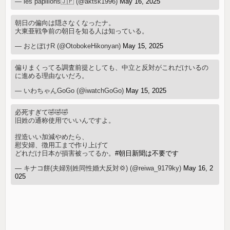
— les papillons🇯🇵 (@aktsk1996)
May 16, 2025
朝日の偏向は隠さなくなったナ。
大東亜戦争前の朝日を知る人は知っている。
— おとぼけR (@OtobokeHikonyan)
May 15, 2025
偏りまくってる調査前提としても、中立と反対がこれだけいるの
に進める理由ないだろ。
— いわちゃんGoGo (@iwatchGoGo)
May 15, 2025
必死すぎて🤣🤣🤣
旧姓の通称使用でいいんですよ。
捏造いい加減やめたら、
慰安婦、徴用工まで作り上げて
どれだけ日本が損害被ってるか。
#朝日新聞は不要です
— キナコ餅(夫婦別姓同性婚大反対💢) (@reiwa_9179ky)
May 16, 2
025