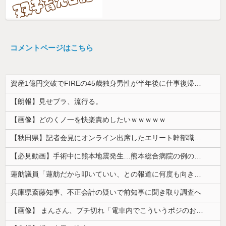
コメントページはこちら
資産1億円突破でFIREの45歳独身男性が半年後に仕事復帰を決意した「1通の通知」
【朗報】見せブラ、流行る。
【画像】どのくノ一を快楽責めしたいｗｗｗｗｗ
【秋田県】記者会見にオンライン出席したエリート幹部職員、バスローブ姿でタバコを吸いながら説明 県が聞き取りへ
【必見動画】手術中に熊本地震発生…熊本総合病院の例のカメラ映像、ノーカットver.が公開される
蓮舫議員「蓮舫だから叩いていい、との報道に何度も向き合ってきました。悔しくても」
兵庫県斎藤知事、不正会計の疑いで前知事に聞き取り調査へ
【画像】 まんさん、ブチ切れ「電車内でこういうポジのおじ、ガチでイラネ」→