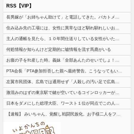
RSS【VIP】
長男嫁が「お姉ちゃん助けて」と電話してきた。バカトメが、雪の中うちの息子に会いに来ようとしたらしく...
住み込み先の工場には、女性に異常なほど馴れ馴れしいおっさんがいた。周囲も困り果てていて…
主人の通帳を見たら、１０年間仕送りしている女性がいた。主人に問い詰めたら、白状して...
何処情報か知らんけど定期的に嘘情報を流す馬鹿がいる
お腹の子をﾀﾋ産した時。義妹「全部あんたのせいでしょ！」トメ「何を言ってるの！」→義妹の暴言に義母が激怒して…
PTA会長「PTA参加拒否した親へ最終警告。こうなってもいい？」
左翼市民団体、広島では通用せず「人殺しの汚い足で広島の土を踏むな！」→広島県民「お前らの方が汚いんじゃ！」「ワシらが広島県民じゃ」
激混みのはずの東京駅で鍵が空いているコインロッカーが散見、「ラッキー」と思って中を確認してみると……
日本をダメにした総理大臣、ワースト１位が同点でこの人ｗｗｗｗｗｗ
【速報】 みいちゃん、覚醒し戦闘民族化。お子様二人をフルボッコにしてしまう