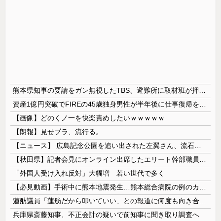
熊本県知事の要請をガン無視したTBS、避難所に取材班が押し入ってプライバシーに全く配慮しない報道を……
資産1億円突破でFIREの45歳独身男性が半年後に仕事復帰を決意した「1通の通知」
【画像】どのくノ一を快楽責めしたいｗｗｗｗｗ
【朗報】見せブラ、流行る。
【ニュース】 広島記念公園を追い出された左翼さん、流石にキモすぎて炎上
【秋田県】記者会見にオンライン出席したエリート幹部職員、バスローブ姿でタバコを吸いながら説明 県が聞き取りへ
「外国人受け入れ反対」大幅増 若い世代で多く
【必見動画】手術中に熊本地震発生…熊本総合病院の例のカメラ映像、ノーカットver.が公開される
蓮舫議員「蓮舫だから叩いていい、との報道に何度も向き合ってきました。悔しくても」
兵庫県斎藤知事、不正会計の疑いで前知事に聞き取り調査へ