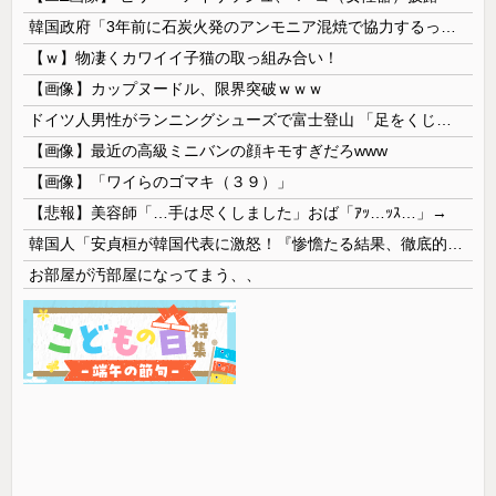
韓国政府「3年前に石炭火発のアンモニア混焼で協力するっていったけどあれ取りやめな。政権変わったし」……韓国とまともな協力ができない理由、これなんですよね
【ｗ】物凄くカワイイ子猫の取っ組み合い！
【画像】カップヌードル、限界突破ｗｗｗ
ドイツ人男性がランニングシューズで富士登山 「足をくじいて動けない」
【画像】最近の高級ミニバンの顔キモすぎだろwww
【画像】「ワイらのゴマキ（３９）」
【悲報】美容師「…手は尽くしました」おば「ｱｯ…ｯｽ…」→
韓国人「安貞桓が韓国代表に激怒！『惨憺たる結果、徹底的な刷新が必要だ』と監督や協会を痛烈批判」
お部屋が汚部屋になってまう、、