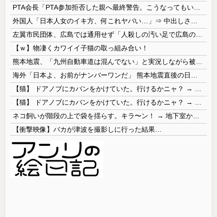
PTA会長「PTA参加拒否した親へ最終警告。こうなってもいい？」
外国人「日本人女のイキ方、何これヤバい…」⇒ 中出しされ痙攣する姿が海外で話題に
左翼市民団体、広島では通用せず「人殺しの汚い足で広島の土を踏むな！」→広島県民「お前らの方が汚いんじゃ！」「ワシらが広島県民じゃ」
【ｗ】物凄くカワイイ子猫の取っ組み合い！
熊本地震、「九州自動車道は混んでない」と実況しながら被災地へ向かう有名アナなどに批判殺到 全国紙記者「最新の状況をいち早く伝えることは報道機関としての責務」「情報を取り上げることには大きな意義がある」
海外「日本よ、お前がナンバーワンだ」 熊本地震直後の日本の対応のスピードに世界が衝撃
【猫】 ドアノブにカバンをかけていた。行けるかニャ？ → 猫はこうなります…
【猫】 ドアノブにカバンをかけていた。行けるかニャ？ → 猫はこうなります…
ネコ飼いが階段の上で袋を揺らす。キラ〜ン！ → 地下室からヤツが現れる…
【衝撃映像】バカが津波を撮影しに行った結果…