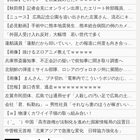
【秋田県】記者会見にオンライン出席したエリート幹部職員、バスローブ姿で...
【ニュース】 広島記念公園を追い出された左翼さん、流石にキモすぎて炎上
【必見動画】手術中に熊本地震発生…熊本総合病院の例のカメラ映像、ノーカ...
「外国人受け入れ反対」大幅増 若い世代で多く
蓮舫議員「蓮舫だから叩いていい、との報道に何度も向き合ってきました。悔...
【画像】抜けるヱロアニメ教えてｗｗｗｗｗ
兵庫県斎藤知事、不正会計の疑いで前知事に聞き取り調査へ
北朝鮮の弾道ミサイル部隊、ロシアのヴォロネジ州に展開か…北朝鮮は本質的...
【画像】 まんさん、ブチ切れ「電車内でこういうポジのおじ、ガチでイラネ...
【悲報】坂口杏里、逃走ｗｗｗｗｗｗｗｗｗｗｗ
左翼市民団体、広島では通用せず「人殺しの汚い足で広島の土を踏むな！」→...
会社「君、転勤ね」→ 男性社員「それなら妻のほうが稼ぎいいんで辞めます...
【ｗ】物凄くカワイイ子猫の取っ組み合い！
（ ´_ゝ`）中国「高市政権が法制化を進めた国家情報局の設置日が7月3...
中曽根元首相「北東アジアで急激な変化 日韓協力強化を」