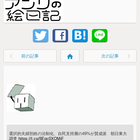
home
前の記事
次の記事
選択的夫婦別姓の法制化、自民支持層の49%が賛成派 朝日東大
調査
https://t.co/8Eqc0XOMiF