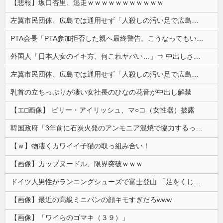
【悲報】坂口杏里、逃走ｗｗｗｗｗｗｗｗｗｗｗ
左翼市民団体、広島では通用せず「人殺しの汚い足で広島の土を踏むな！」→広島県民「お前らの方が汚いんじゃ！」「ワシらが広島県民じゃ」
PTA会長「PTA参加拒否した親へ最終警告。こうなってもいい？」
外国人「日本人女のイキ方、何これヤバい…」⇒ 中出しされ痙攣する姿が海外で話題に
左翼市民団体、広島では通用せず「人殺しの汚い足で広島の土を踏むな！」→広島県民「お前らの方が汚いんじゃ！」「ワシらが広島県民じゃ」
乳首の立ちっぷりが凄い女社長のひなの花音が中出し解禁
【エ□画像】 ビリー・アイリッシュ、マ○コ（女性器）披露
韓国政府「3年前に石炭火発のアンモニア混焼で協力するっていったけどあれ取りやめな。政権変わったし」……韓国とまともな協力ができない理由、これなんですよね
【ｗ】物凄くカワイイ子猫の取っ組み合い！
【画像】カップヌードル、限界突破ｗｗｗ
ドイツ人男性がランニングシューズで富士登山 「足をくじいて動けない」
【画像】最近の高級ミニバンの顔キモすぎだろwww
【画像】「ワイらのゴマキ（３９）」