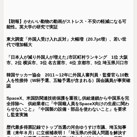
【朗報】かわいい動物の動画がストレス・不安の軽減になる可
能性。英大学の研究で実証
東大調査「外国人受け入れ反対」大幅増（20.7pt増）、若い世
代で増加幅大
「日本人が減り外国人が増えた｣市区町村ランキング 1位 大阪
市、2位 横浜市、3位 名古屋市、4位 京都市、5位 埼玉県川口市
韓国サッカー協会 2011～12年に外国人審判員・監督官ら10数
人を性接待（W杯予選、五輪予選が含まれる）国会議員が事実確
認
SpaceX、米国防関連技術保護を重視し供給連鎖から中国系を完
全排除へ 供給業者に「中国籍人員をSpaceX向けの生産に関わ
らせないこと」「中国製の設備・部品を使わないこと」を要求
し監査実施
歴代最多得票記録でトップ当選の河合ゆうすけ市議、埼玉知事
選（来年８月）に立候補表明！「埼玉県の外国人問題を解決す