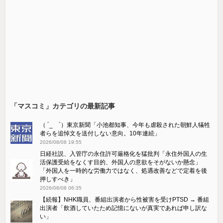
「マスコミ」カテゴリの最新記事
（ ´_ゝ`）東京新聞「小池都知事、今年も虐殺された朝鮮人犠牲
者らを追悼文を送付しない意向。10年連続」
2026/08/08 19:55
日経社説、入管庁の永住許可厳格化を猛批判「永住外国人の生
活保護受給をなくす目的、外国人の意欲をそがないか懸念」
「外国人を一時的な労働力ではなく、処遇改善などで定着を後
押しすべき」
2026/08/08 06:35
【続報】NHK職員、番組出演者から性被害を受けPTSD → 番組
出演者「飲酒していたため記憶にないが真実であれば申し訳な
い」