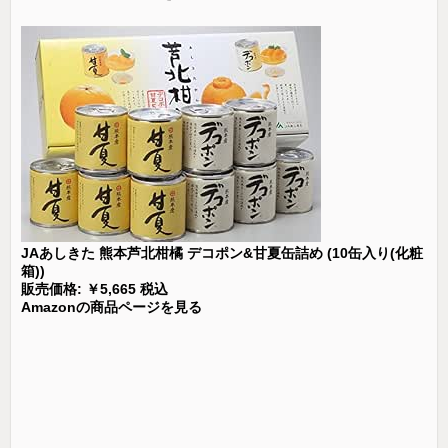
JAあしきた 熊本芦北柑橘 デコポン&甘夏缶詰め (10缶入り(化粧
箱))
販売価格: ￥5,665 税込
Amazonの商品ページを見る