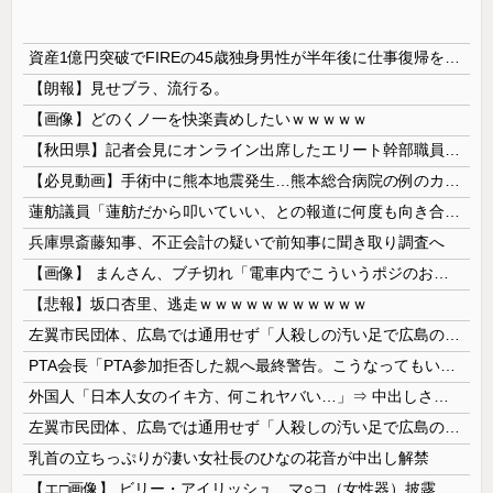
資産1億円突破でFIREの45歳独身男性が半年後に仕事復帰を決意した「1通の通知」
【朗報】見せブラ、流行る。
【画像】どのくノ一を快楽責めしたいｗｗｗｗｗ
【秋田県】記者会見にオンライン出席したエリート幹部職員、バスローブ姿でタバコを吸いながら説明 県が聞き取りへ
【必見動画】手術中に熊本地震発生…熊本総合病院の例のカメラ映像、ノーカットver.が公開される
蓮舫議員「蓮舫だから叩いていい、との報道に何度も向き合ってきました。悔しくても」
兵庫県斎藤知事、不正会計の疑いで前知事に聞き取り調査へ
【画像】 まんさん、ブチ切れ「電車内でこういうポジのおじ、ガチでイラネ」→
【悲報】坂口杏里、逃走ｗｗｗｗｗｗｗｗｗｗｗ
左翼市民団体、広島では通用せず「人殺しの汚い足で広島の土を踏むな！」→広島県民「お前らの方が汚いんじゃ！」「ワシらが広島県民じゃ」
PTA会長「PTA参加拒否した親へ最終警告。こうなってもいい？」
外国人「日本人女のイキ方、何これヤバい…」⇒ 中出しされ痙攣する姿が海外で話題に
左翼市民団体、広島では通用せず「人殺しの汚い足で広島の土を踏むな！」→広島県民「お前らの方が汚いんじゃ！」「ワシらが広島県民じゃ」
乳首の立ちっぷりが凄い女社長のひなの花音が中出し解禁
【エ□画像】 ビリー・アイリッシュ、マ○コ（女性器）披露