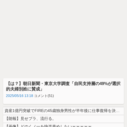
【は？】朝日新聞・東京大学調査「自民支持層の49%が選択
的夫婦別姓に賛成」
2025/05/16 13:18
コメント(51)
資産1億円突破でFIREの45歳独身男性が半年後に仕事復帰を決意した「...
【朗報】見せブラ、流行る。
【画像】どのくノ一を快楽責めしたいｗｗｗｗｗ