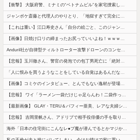
【衝撃】 大阪府警、ミナミの“ベトナムビル”を家宅捜索した結果・・・・・・
ジャンポケ斎藤と代理人のやりとり、「地獄すぎて完全にコントになってる……」と衝撃を受ける人が続出中
【これは重い】江口寿史さん「自分の絵ごと、このジャンルはそろそろ終わりかな」
【画像】日焼け口リの締まったお尻っていいよね！ｗｗｗｗｗ
Anduril社が自律型ティルトローター攻撃ドローンのコンセプトで衝撃を与える！
【悲報】玉川徹さん、警官の発泡での包丁男死亡に「絶対に死刑にならない罪なのに警察が死刑にした！」 → 元警官のマジレスがコチラ → ………
「人に恨みを買うようなことをしている自覚はあるんだな」と高市首相を嘲笑った左派、平和記念式典での演説にケチを付けるも……
【画像】コミケのインタビュー、とんでもない逸材が登場ｗｗｗｗｗｗ 【Pickup07092041】
【悲報】 ワイ「ラーメン一袋だけじゃ足らんわ！二袋作ったろ！」→結果ｗｗｗ
【最新画像】 GLAY・TERU＆パフィー亜美、レアな夫婦ショットを公開してしまう！
【悲報】 吉岡里帆さん、アドリブで相手役俳優の手を取りお○ぱいに押し当てる
海外「日本の住宅街にこんなレ●プ魔が潜んでるとかマジかよ…さすがHENTAIの国…」
私の不倫が夫と娘にバレてしまい、今はお情けで家に置いてもらっている状態です。行為を娘に見られていたなんて全く気付きませんでした。娘の「汚...