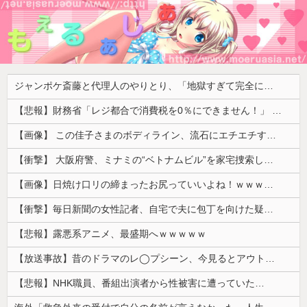
ジャンポケ斎藤と代理人のやりとり、「地獄すぎて完全にコントになってる……」と衝撃を受ける人が続出中
【悲報】財務省「レジ都合で消費税を0％にできません！」 → X民「指定ゴミ袋を買ってレシート見たら消費税はゼロになるんだけど？」ｗｗｗｗｗｗｗｗｗｗｗｗｗｗ
【画像】 この佳子さまのボディライン、流石にエチエチすぎやろ！
【衝撃】 大阪府警、ミナミの“ベトナムビル”を家宅捜索した結果・・・・・・
【画像】日焼け口リの締まったお尻っていいよね！ｗｗｗｗｗ
【衝撃】毎日新聞の女性記者、自宅で夫に包丁を向けた疑いで逮捕
【悲報】露悪系アニメ、最盛期へｗｗｗｗｗ
【放送事故】昔のドラマのレ◯プシーン、今見るとアウトすぎる・・・
【悲報】NHK職員、番組出演者から性被害に遭っていた…