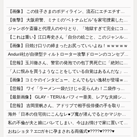
【画像】 この佳子さまのボディライン、流石にエチエチすぎやろ！
【衝撃】 大阪府警、ミナミの“ベトナムビル”を家宅捜索した結果・・・・・・
ジャンポケ斎藤と代理人のやりとり、「地獄すぎて完全にコントになってる……」と衝撃を受ける人が続出中
【これは重い】江口寿史さん「自分の絵ごと、このジャンルはそろそろ終わりかな」
【画像】日焼け口リの締まったお尻っていいよね！ｗｗｗｗｗ
Anduril社が自律型ティルトローター攻撃ドローンのコンセプトで衝撃を与える！
【悲報】玉川徹さん、警官の発泡での包丁男死亡に「絶対に死刑にならない罪なのに警察が死刑にした！」 → 元警官のマジレスがコチラ → ………
「人に恨みを買うようなことをしている自覚はあるんだな」と高市首相を嘲笑った左派、平和記念式典での演説にケチを付けるも……
【画像】コミケのインタビュー、とんでもない逸材が登場ｗｗｗｗｗｗ 【Pickup07092041】
【悲報】 ワイ「ラーメン一袋だけじゃ足らんわ！二袋作ったろ！」→結果ｗｗｗ
【最新画像】 GLAY・TERU＆パフィー亜美、レアな夫婦ショットを公開してしまう！
【悲報】 吉岡里帆さん、アドリブで相手役俳優の手を取りお○ぱいに押し当てる
海外「日本の住宅街にこんなレ●プ魔が潜んでるとかマジかよ…さすがHENTAIの国…」
私の不倫が夫と娘にバレてしまい、今はお情けで家に置いてもらっている状態です。行為を娘に見られていたなんて全く気付きませんでした。娘の「汚...
おねショタ？エ□ガキに孕まされる両儀式♥️????♥️????♥️