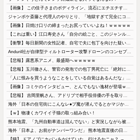
【画像】 この佳子さまのボディライン、流石にエチエチすぎやろ！
ジャンポケ斎藤と代理人のやりとり、「地獄すぎて完全にコントになってる……」と衝撃を受ける人が続出中
【画像】日焼け口リの締まったお尻っていいよね！ｗｗｗｗｗ
【これは重い】江口寿史さん「自分の絵ごと、このジャンルはそろそろ終わりかな」
【衝撃】毎日新聞の女性記者、自宅で夫に包丁を向けた疑いで逮捕
Anduril社が自律型ティルトローター攻撃ドローンのコンセプトで衝撃を与える！
【悲報】露悪系アニメ、最盛期へｗｗｗｗｗ
【悲報】玉川徹さん、警官の発泡での包丁男死亡に「絶対に死刑にならない罪なのに警察が死刑にした！」 → 元警官のマジレスがコチラ → ………
「人に恨みを買うようなことをしている自覚はあるんだな」と高市首相を嘲笑った左派、平和記念式典での演説にケチを付けるも……
【画像】コミケのインタビュー、とんでもない逸材が登場ｗｗｗｗｗｗ 【Pickup07092041】
【悲報】 吉岡里帆さん、アドリブで相手役俳優の手を取りお○ぱいに押し当てる
海外「日本の住宅街にこんなレ●プ魔が潜んでるとかマジかよ…さすがHENTAIの国…」
【ｗ】物凄くカワイイ子猫の取っ組み合い！
熊本地震、「九州自動車道は混んでない」と実況しながら被災地へ向かう有名アナなどに批判殺到 全国紙記者「最新の状況をいち早く伝えることは報道機関としての責務」「情報を取り上げることには大きな意義がある」
海外「日本よ、お前がナンバーワンだ」 熊本地震直後の日本の対応のスピードに世界が衝撃
【猫】 ドアノブにカバンをかけていた。行けるかニャ？ → 猫はこうなります…