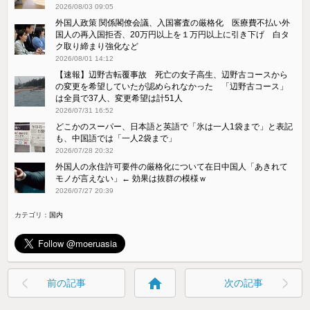
2026/08/03 09:05
外国人政策 関係閣僚会議、入国審査の厳格化 医療費不払い外
国人の再入国拒否、20万円以上を１万円以上に引き下げ 白タ
ク取り締まり強化など
2026/08/01 14:12
【速報】辺野古転覆事故 死亡の女子高生、辺野古コースから
の変更を希望していたが認められなかった 「辺野古コース」
は全員で37人、変更希望は計51人
2026/07/31 16:52
どこかのスーパー、日本語と英語で「氷は一人1袋まで」と表記
も、中国語では「一人2袋まで」
2026/07/28 20:32
外国人の永住許可要件の厳格化について在日中国人「あきれて
モノが言えない」← 効果は抜群の模様ｗ
2026/07/27 20:39
カテゴリ：
国内
home
前の記事
次の記事