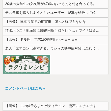
20歳の大学生の女友達が47歳のおっさんと付き合ってる。卒業後に結婚するらしいが、やめた方がいいと思うワイがおかしいのか？
テスラ車を購入しようとしたユーザー、現車を処分して代金を支払い、平日の納車日に予定を合わせた結果……
【画像】 日本共産党の街宣車、ほんと碌でもないな
積水ハウス「地面師に55億円騙し取られた…」ワイ「はえーかわいそう…会社滅茶苦茶やろなぁ」
【悲報】 ドル円、年末150円割れへｗｗｗｗｗ
老人「エアコンは高すぎる、ワシらの熱中症対策はこれじゃよ」
コメントページはこちら
【画像】 この佳子さまのボディライン、流石にエチエチすぎやろ！