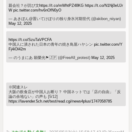
親会社？が詫び文
https://t.co/mWhtPZ48KG
https://t.co/N1Nj0eUJr
W
pic.twitter.com/hv6nOfN0yO
— あきぼん@置いてけぼりの独り身氷河期世代 (@akibon_niiyan)
May 12, 2025
https://t.co/SzuTaVPCFA
中国人に潰された日本の青年の焼き鳥屋ハヤシン
pic.twitter.com/Y
Fj4iOl42m
— のうまにあ 願榮光🏴🇯🇵 (@FreeAll_protest)
May 12, 2025
※関連スレ
大阪の飲食店が中国人お断り？ 中国ネットでは「店の自由」「反
論の余地ない」の声も [5/12]
https://lavender.5ch.net/test/read.cgi/news4plus/1747058785