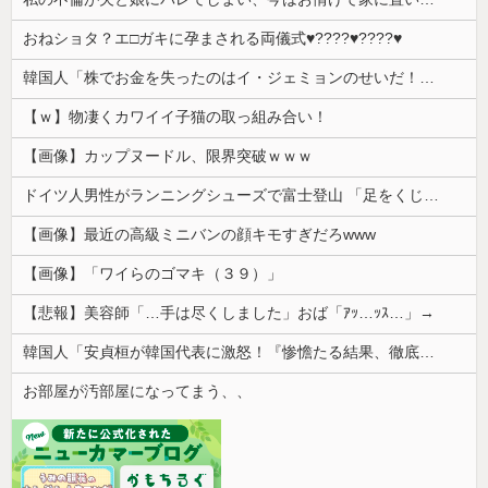
おねショタ？エ□ガキに孕まされる両儀式♥️????♥️????♥️
韓国人「株でお金を失ったのはイ・ジェミョンのせいだ！」として支持率が右肩下がりに……まあ、本当にその側面があるので救えないんですが
【ｗ】物凄くカワイイ子猫の取っ組み合い！
【画像】カップヌードル、限界突破ｗｗｗ
ドイツ人男性がランニングシューズで富士登山 「足をくじいて動けない」
【画像】最近の高級ミニバンの顔キモすぎだろwww
【画像】「ワイらのゴマキ（３９）」
【悲報】美容師「…手は尽くしました」おば「ｱｯ…ｯｽ…」→
韓国人「安貞桓が韓国代表に激怒！『惨憺たる結果、徹底的な刷新が必要だ』と監督や協会を痛烈批判」
お部屋が汚部屋になってまう、、