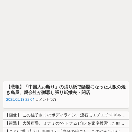
【悲報】「中国人お断り」の張り紙で話題になった大阪の焼
き鳥屋、親会社が謝罪し張り紙撤去・閉店
2025/05/13 22:04
コメント(57)
【画像】 この佳子さまのボディライン、流石にエチエチすぎやろ！
【衝撃】 大阪府警、ミナミの“ベトナムビル”を家宅捜索した結果・・・・...
【これは重い】江口寿史さん「自分の絵ごと、このジャンルはそろそろ終わり...