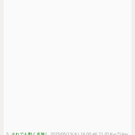
5:
それでも動く名無し
2025/05/13(火) 16:00:46.71 ID:KycZUipy