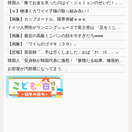
韓国人「株でお金を失ったのはイ・ジェミョンのせいだ！」として支持率が右肩下がりに……まあ、本当にその側面があるので救えないんですが
【ｗ】物凄くカワイイ子猫の取っ組み合い！
【画像】カップヌードル、限界突破ｗｗｗ
ドイツ人男性がランニングシューズで富士登山 「足をくじいて動けない」
【画像】最近の高級ミニバンの顔キモすぎだろwww
【画像】「ワイらのゴマキ（３９）」
【悲報】美容師「…手は尽くしました」おば「ｱｯ…ｯｽ…」→
韓国人「安貞桓が韓国代表に激怒！『惨憺たる結果、徹底的な刷新が必要だ』と監督や協会を痛烈批判」
お部屋が汚部屋になってまう、、