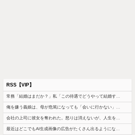
RSS【VIP】
常務「結婚はまだか？」私「この待遇でどうやって結婚するんです？」→飲み会で本音を返したら場が静まり返って…
俺を嫌う義娘は、母が危篤になっても「会いに行かない」と言った
会社の上司に彼女を奪われた。怒りは消えないが、人生を壊さずに見返す方法を考えたくて…
最近はどこでもAI生成画像の広告がたくさん出るようになったよね