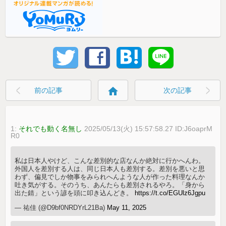
home
前の記事
次の記事
1:
それでも動く名無し
2025/05/13(火) 15:57:58.27 ID:J6oaprM
R0
私は日本人やけど、こんな差別的な店なんか絶対に行かへんわ。
外国人を差別する人は、同じ日本人も差別する。差別を悪いと思
わず、偏見でしか物事をみられへんような人が作った料理なんか
吐き気がする。そのうち、あんたらも差別されるやろ。「身から
出た錆」という諺を頭に叩き込んどき。
https://t.co/EGUlz6Jgpu
— 祐佳 (@D9bf0NRDYrL21Ba)
May 11, 2025