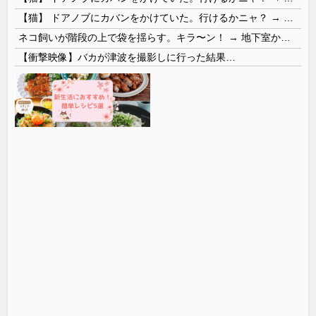
【猫】 ドアノブにカバンをかけていた。行けるかニャ？ → 猫はこうなります…
ネコ飼いが階段の上で袋を揺らす。キラ〜ン！ → 地下室からヤツが現れる…
【衝撃映像】バカが津波を撮影しに行った結果…