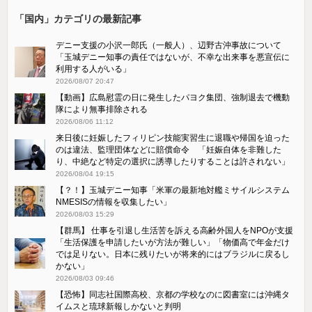
「国内」カテゴリの最新記事
デニー支援の小沢一郎氏（一般人）、辺野古沖事故について
「玉城デニー知事の責任ではないが、不幸な出来事を悪宣伝に
利用する人がいる」
2026/08/07 20:47
【動画】広島慰霊の日に発生したパヨク集団、強制退去で機動
隊により無事排除される
2026/08/06 11:12
来日後に妊娠したフィリピン技能実習生に退職や帰国を迫った
のは違法、監理団体などに賠償命令 「妊娠自体を非難した
り、中絶など特定の選択に誘導したりすることは許されない」
2026/08/04 19:15
【？！】玉城デニー知事「米軍の最新地対艦ミサイルシステム
NMESISの情報を収集したい」
2026/08/03 15:29
【群馬】 仕事を引退し生活苦を訴える高齢外国人をNPOが支援
「生活保護を申請したいが方法が難しい」「物価高で年金だけ
では足りない。日本に残りたいが将来的にはブラジルに戻るし
かない」
2026/08/03 09:46
【恐怖】同志社国際高校、京都の学校なのに図書室には沖縄タ
イムスと琉球新報しかないと判明