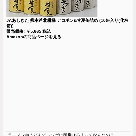
JAあしきた 熊本芦北柑橘 デコポン&甘夏缶詰め (10缶入り(化粧
箱))
販売価格: ￥5,665 税込
Amazonの商品ページを見る
ラーメンやうどんでレンゲに麺乗せる人ってなんなの？