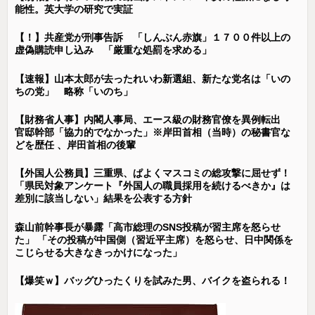
能性。英大学の研究で実証
【！】共産党が刑事告訴 「しんぶん赤旗」１７００件以上の
虚偽購読申し込み 「厳重な処罰を求める」
【速報】山本太郎が去ったれいわ新選組、新たな党名は「いの
ちの党」 略称「いのち」
【財務省人事】内閣人事局、エース級の財務官僚を異例転出
官邸幹部「協力的でなかった」※岸田首相（当時）の秘書官な
どを歴任 、岸田首相の後輩
【外国人公務員】三重県、ぱよくマスコミの総攻撃に屈せず！
「県民対象アンケート『外国人の職員採用を続けるべきか』は
差別に該当しない」結果を公表する方針
森山前幹事長が暴露「高市総理のSNS投稿が習主席を怒らせ
た」 「その投稿が中国側（習近平主席）を怒らせ、日中関係を
こじらせる大きなきっかけになった」
【爆笑ｗ】バッグひったくりを試みた男、バイクを盗られる！