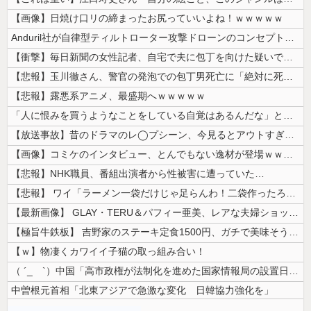
【画像】日焼け口リの締まったお尻っていいよね！ｗｗｗｗｗ
Anduril社が自律型ティルトローター攻撃ドローンのコンセプトで衝撃...
【衝撃】毎日新聞の女性記者、自宅で夫に包丁を向けた疑いで逮捕
【悲報】玉川徹さん、警官の発泡での包丁男死亡に「絶対に死刑にならない罪...
【悲報】露悪系アニメ、最盛期へｗｗｗｗｗ
「人に恨みを買うようなことをしている自覚はあるんだな」と高市首相を嘲笑...
【放送事故】昔のドラマのレ◯プシーン、今見るとアウトすぎる・・・
【画像】コミケのインタビュー、とんでもない逸材が登場ｗｗｗｗｗｗ 【P...
【悲報】NHK職員、番組出演者から性被害に遭っていた…
【悲報】 ワイ「ラーメン一袋だけじゃ足らんわ！二袋作ったろ！」→結果ｗ...
【最新画像】 GLAY・TERU＆パフィー亜美、レアな夫婦ショットを公...
【極旨牛鉄板】 吉野家のステーキ定食1500円、ガチで美味そうｗｗｗ
【ｗ】物凄くカワイイ子猫の取っ組み合い！
（ ´_ゝ`）中国「高市政権が法制化を進めた国家情報局の設置日が7月3...
中曽根元首相「北東アジアで急激な変化 日韓協力強化を」