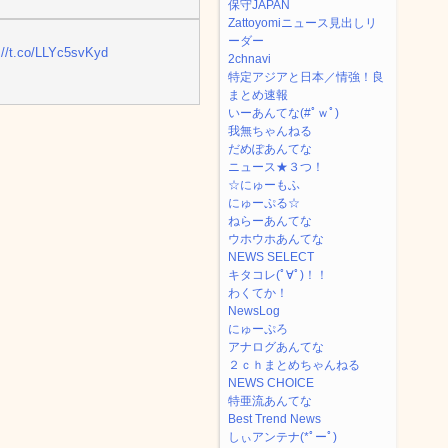
保守JAPAN
Zattoyomiニュース見出しリ
ーダー
://t.co/LLYc5svKyd
2chnavi
特定アジアと日本／情強！良
まとめ速報
いーあんてな(#ﾟｗﾟ)
我無ちゃんねる
だめぽあんてな
ニュース★３つ！
☆にゅーもふ
にゅーぷる☆
ねらーあんてな
ウホウホあんてな
NEWS SELECT
キタコレ(ﾟ∀ﾟ)！！
わくてか！
NewsLog
にゅーぷろ
アナログあんてな
２ｃｈまとめちゃんねる
NEWS CHOICE
特亜流あんてな
Best Trend News
しぃアンテナ(*ﾟーﾟ)