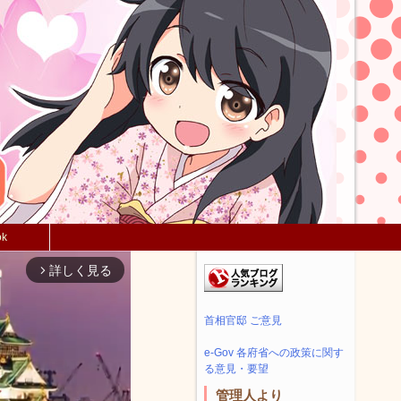
ok
詳しく見る
arrow_forward_ios
首相官邸 ご意見
e-Gov 各府省への政策に関す
る意見・要望
管理人より