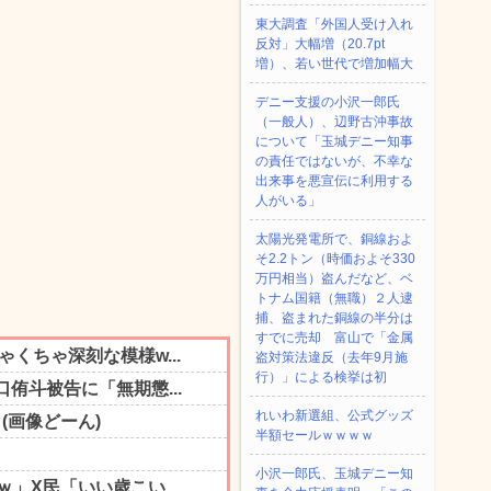
東大調査「外国人受け入れ
反対」大幅増（20.7pt
増）、若い世代で増加幅大
デニー支援の小沢一郎氏
（一般人）、辺野古沖事故
について「玉城デニー知事
の責任ではないが、不幸な
出来事を悪宣伝に利用する
人がいる」
太陽光発電所で、銅線およ
そ2.2トン（時価およそ330
万円相当）盗んだなど、ベ
トナム国籍（無職）２人逮
捕、盗まれた銅線の半分は
すでに売却 富山で「金属
盗対策法違反（去年9月施
行）」による検挙は初
れいわ新選組、公式グッズ
半額セールｗｗｗｗ
小沢一郎氏、玉城デニー知