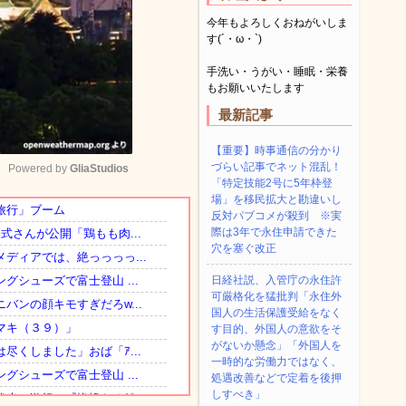
今年もよろしくおねがいしま
す(´・ω・`)
手洗い・うがい・睡眠・栄養
もお願いいたします
最新記事
【重要】時事通信の分かり
づらい記事でネット混乱！
Powered by 
GliaStudios
「特定技能2号に5年枠登
場」を移民拡大と勘違いし
反対パブコメが殺到 ※実
Mute
際は3年で永住申請できた
穴を塞ぐ改正
日経社説、入管庁の永住許
可厳格化を猛批判「永住外
国人の生活保護受給をなく
す目的、外国人の意欲をそ
がないか懸念」「外国人を
一時的な労働力ではなく、
処遇改善などで定着を後押
しすべき」