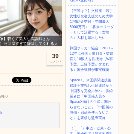
るのを止めろ」
【平等は？】文科省、若手
女性研究者支援のため大学
に補助金交付（年間最大
5000万円）「将来のリーダ
ーとして活躍する（女性
の）人材を輩出したい」
像】若くて美人な看護師さん
3）汚部屋すぎて掃除してくれる人
集ｗｗｗ
韓国サッカー協会 2011～
12年に外国人審判員・監督
39
官ら10数人を性接待（W杯
コメント
予選、五輪予選が含まれ
る）国会議員が事実確認
SpaceX、米国防関連技術
保護を重視し供給連鎖から
中国系を完全排除へ 供給
dWh0
業者に「中国籍人員を
SpaceX向けの生産に関わ
らせないこと」「中国製の
Sk
設備・部品を使わないこ
と」を要求し監査実施
（ ´_ゝ`）中道・立憲・公
明、国会内で「熊本地震対