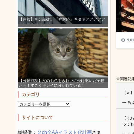
【速報】Microsoft、『神対応』キタァアアアアア
ーーーーーー！！
※関連記
【分離成功】父の毛色をきれいに受け継いだ子猫
たち！すごくキレイに分かれている！
【ｗ】
カテゴリ
— もえ
サイトについて
【うわ
っても
絵提供：
２ch全AAイラスト化計画
さま
— もえ