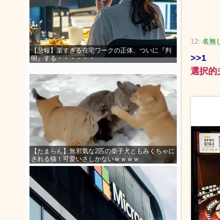
12:
名無し
【悲報】楽すぎる在宅ワークの正体、ついに『判
>>1
明』する・・・・・・
選択的
【たまらん】無邪気な2匹の柴子犬ともみくちゃに
される猫！可愛いさしかないｗｗｗｗ