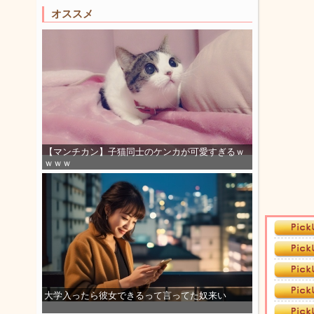
オススメ
【マンチカン】子猫同士のケンカが可愛すぎるｗ
ｗｗｗ
大学入ったら彼女できるって言ってた奴来い