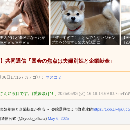
美人だけどBBAになった結
「嬉しすぎて！」とんでもないジャン
【画
ｗｗｗｗｗｗｗｗ
プ力を発揮する柴犬が話題に
（2
を募
】共同通信「国会の焦点は夫婦別姓と企業献金」
月06日17:15 / カテゴリ：
マスコミ
ん＠涙目です。(愛媛県) [ﾆﾀﾞ]
2025/05/06(火) 16:18:14.69 ID:7im4Y
夫婦別姓と企業献金が焦点 － 参院選見据え与野党攻防
https://t.co/ZR4jaXjc
通信公式 (@kyodo_official)
May 6, 2025