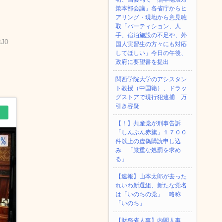
策本部会議」各省庁からヒ
アリング・現地から意見聴
取「パーティション、人
手、宿泊施設の不足や、外
tJ0
国人実習生の方々にも対応
してほしい」今日の午後、
政府に要望書を提出
関西学院大学のアシスタン
ト教授（中国籍）、ドラッ
グストアで現行犯逮捕 万
引き容疑
【！】共産党が刑事告訴
「しんぶん赤旗」１７００
件以上の虚偽購読申し込
み 「厳重な処罰を求め
る」
【速報】山本太郎が去った
れいわ新選組、新たな党名
は「いのちの党」 略称
「いのち」
【財務省人事】内閣人事