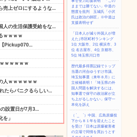
事を全力応援表明 「この
ままでは勝てない」中道の
態度を批判 玉城氏「小沢
氏は政治の師匠」※中道は
支援表明せず
「日本人が減り外国人が増
えた｣市区町村ランキング
1位 大阪市、2位 横浜市、3
位 名古屋市、4位 京都市、
5位 埼玉県川口市
歴代最多得票記録でトップ
当選の河合ゆうすけ市議、
埼玉知事選（来年８月）に
立候補表明！「埼玉県の外
国人問題を解決するには、
知事選で保守の政治家が立
ち上がるしかない」保守一
本化を訴え
（ ´_ゝ`）中国、広島原爆投
下から８１年を迎えたこと
を受け「日本は原爆被害者
の立場で同情を買おうとす