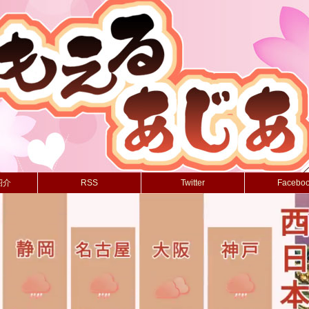
紹介
RSS
Twitter
Facebo