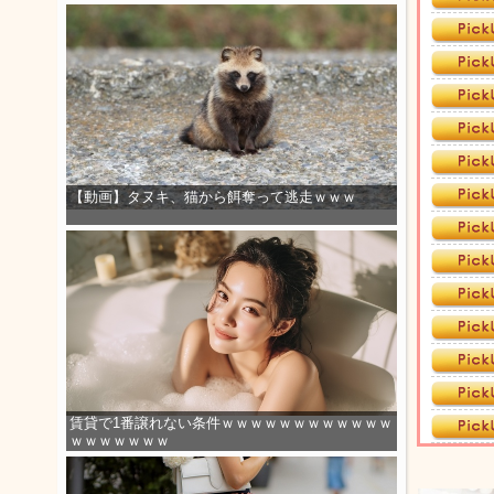
【動画】タヌキ、猫から餌奪って逃走ｗｗｗ
賃貸で1番譲れない条件ｗｗｗｗｗｗｗｗｗｗｗｗ
ｗｗｗｗｗｗｗ