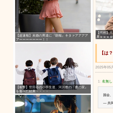
【愕然】元
【超速報】未婚の男達に『朗報』キタァアアアア
果ｗｗｗｗ
アーーーーーーー！！
【は？
2025年05
1:
名無しさ
【衝撃】世田谷の小学生達、河川敷の『桑の実』
を食べた結果・・・・
国会、
— 共同