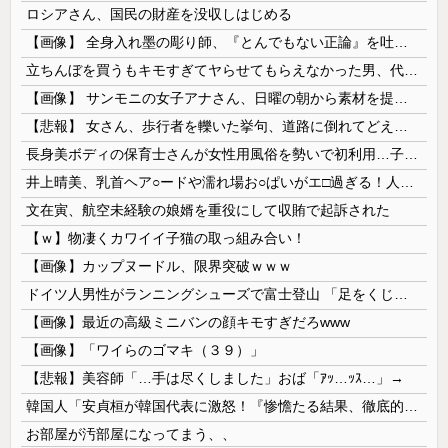
ロシアさん、国民の財産を没収しはじめる
【画像】 全身入れ墨の彫り師、『とんでもない正論』を吐いて30万再生されてしまうｗｗｗｗｗｗｗ
立ちんぼを買うもキモすぎてヤらせてもらえなかった男、代わりの足コキでまさかの大量身寸米青ｗｗｗ
【画像】 サンモニの女子アナさん、日曜の朝から素材を提供してしまう
【悲報】 女さん、歩行者を轢いた挙句、道路に倒れてどえらいことになってしまうw w w w w w w
長身美ボディの保育士さんが女性用風俗を勢いで初利用…子供に絶対見せられないメスの顔でイキまくり。
井上晴美、乳首ヘア○ードや濡れ場お○ぱいがエ□過ぎる！人生最後のラスト写真集、最高！！
文在寅、航空未経験の娘婿を重役にして収賄で起訴された
【ｗ】物凄くカワイイ子猫の取っ組み合い！
【画像】カップヌードル、限界突破ｗｗｗ
ドイツ人男性がランニングシューズで富士登山 「足をくじいて動けない」
【画像】最近の高級ミニバンの顔キモすぎだろwww
【画像】「ワイらのゴマキ（３９）」
【悲報】美容師「…手は尽くしました」おば「ｱｯ…ｯｽ…」→
韓国人「安貞桓が韓国代表に激怒！『惨憺たる結果、徹底的な刷新が必要だ』と監督や協会を痛烈批判」
お部屋が汚部屋になってまう、、