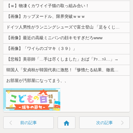
【ｗ】物凄くカワイイ子猫の取っ組み合い！
【画像】カップヌードル、限界突破ｗｗｗ
ドイツ人男性がランニングシューズで富士登山 「足をくじいて動けない」
【画像】最近の高級ミニバンの顔キモすぎだろwww
【画像】「ワイらのゴマキ（３９）」
【悲報】美容師「…手は尽くしました」おば「ｱｯ…ｯｽ…」→
韓国人「安貞桓が韓国代表に激怒！『惨憺たる結果、徹底的な刷新が必要だ』と監督や協会を痛烈批判」
お部屋が汚部屋になってまう、、
home
前の記事
次の記事