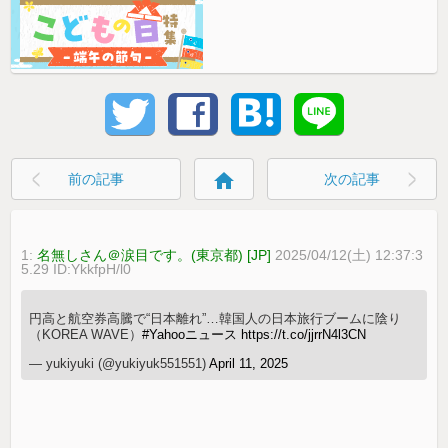
home
前の記事
次の記事
1:
名無しさん＠涙目です。(東京都) [JP]
2025/04/12(土) 12:37:3
5.29 ID:YkkfpH/l0
円高と航空券高騰で“日本離れ”…韓国人の日本旅行ブームに陰り
（KOREA WAVE）
#Yahooニュース
https://t.co/jjrrN4l3CN
— yukiyuki (@yukiyuk551551)
April 11, 2025