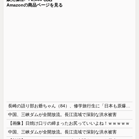
Amazonの商品ページを見る
長崎の語り部お爺ちゃん（84）、修学旅行生に「日本も原爆を持たないと負ける」と言われびっくり！ 被団協代表（85）も中学生に「核を持たないで日本を守れますか」と問われ危機感
中国、三峡ダムが全開放流。長江流域で深刻な洪水被害
【画像】日焼け口リの締まったお尻っていいよね！ｗｗｗｗｗ
中国、三峡ダムが全開放流。長江流域で深刻な洪水被害