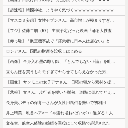
【超速報】靖國神社、ようやく気づくｗｗｗｗｗｗｗｗｗｗ
【マスコミ妄想】女性セブンさん、高市憎しが極まりすぎたのか、過去一級の低俗な「支持率下げてやる」記事を配信してしまう 想像の10倍低俗
【フジ】佐藤二朗（57） 主演予定だった映画『踊る大捜査線』スピンオフ作品の撮影中止が正式に決定
【赤っ恥】「航空機事故で『搭乗者に日本人は居ない』という発表は嫌い。人間として同じ価値だと思う」→ツッコミ殺到も「自分が気に入らないと思った」と...
ロシアさん、国民の財産を没収しはじめる
【画像】 全身入れ墨の彫り師、『とんでもない正論』を吐いて30万再生されてしまうｗｗｗｗｗｗｗ
立ちんぼを買うもキモすぎてヤらせてもらえなかった男、代わりの足コキでまさかの大量身寸米青ｗｗｗ
【画像】 サンモニの女子アナさん、日曜の朝から素材を提供してしまう
【悲報】 女さん、歩行者を轢いた挙句、道路に倒れてどえらいことになってしまうw w w w w w w
長身美ボディの保育士さんが女性用風俗を勢いで初利用…子供に絶対見せられないメスの顔でイキまくり。
井上晴美、乳首ヘア○ードや濡れ場お○ぱいがエ□過ぎる！人生最後のラスト写真集、最高！！
文在寅、航空未経験の娘婿を重役にして収賄で起訴された