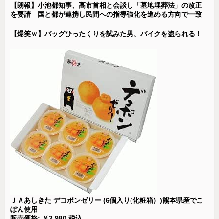
【朗報】小池都知事、高市首相と会談し「墓地埋葬法」の改正
を要請 国と都が連携し民間への指導強化を進める方向で一致
【爆笑ｗ】バッグひったくりを試みた男、バイクを盗られる！
ＪＡあしきた デコポンゼリー (6個入り(化粧箱）)熊本県産でこ
ぽん使用
販売価格: ￥2,980 税込