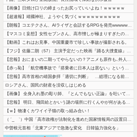
【画像】日焼け口リの締まったお尻っていいよね！ｗｗｗｗｗ
【超速報】靖國神社、ようやく気づくｗｗｗｗｗｗｗｗｗｗ
【朗報】コエテクさん、AIライザと会話するRPGを発売wwwwwwww...
【マスコミ妄想】女性セブンさん、高市憎しが極まりすぎたのか、過去一級の...
【動画】これはお見事。中国重慶市で珍しい事故が撮影される。
【フジ】佐藤二朗（57） 主演予定だった映画『踊る大捜査線』スピンオフ...
【悲報】おにまいの二期ってやらないの？アニメも原作も､外人からも人気あ...
【赤っ恥】「航空機事故で『搭乗者に日本人は居ない』という発表は嫌い。人...
【悲報】高市首相の靖国参拝「適切に判断」 …総理になる前の昨年は参拝
ロシアさん、国民の財産を没収しはじめる
【画像】 全身入れ墨の彫り師、『とんでもない正論』を吐いて30万再生さ...
【悲報】 明日、飛田給とかいう謎の場所に行くんやが何があるんや????...
【ｗ】物凄くカワイイ子猫の取っ組み合い！
（ ´_ゝ`）中国「高市政権が法制化を進めた国家情報局の設置日が7月3...
中曽根元首相「北東アジアで急激な変化 日韓協力強化を」