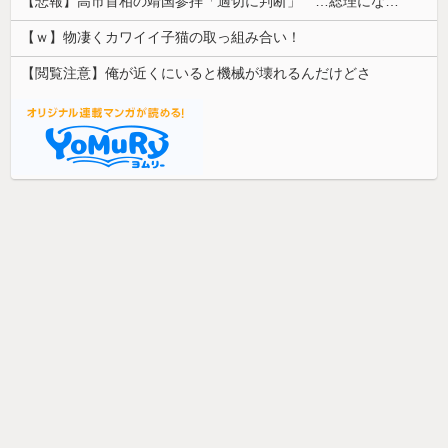
【悲報】高市首相の靖国参拝「適切に判断」 …総理になる前の昨年は参拝
【ｗ】物凄くカワイイ子猫の取っ組み合い！
【閲覧注意】俺が近くにいると機械が壊れるんだけどさ