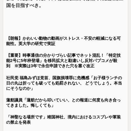
国を目指すべき。
【朗報】かわいい動物の動画がストレス・不安の軽減になる可
能性。英大学の研究で実証
【重要】時事通信の分かりづらい記事でネット混乱！「特定技
能2号に5年枠登場」を移民拡大と勘違いし反対パブコメが殺
到 ※実際は3年で永住申請できた穴を塞ぐ改正
社民党 福島みずほ党首、国旗損壊罪に危機感「お子様ランチの
日の丸は折っても破っても処罰されない、 どうでしょう。本当
にそうなのか」
蓮舫議員「蓮舫だから叩いていい、との報道に何度も向き合っ
てきました。悔しくても」
「神聖なる場所です」靖国神社、境内におけるコスプレや軍装
の禁止を発表