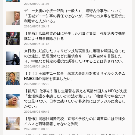
2026/08/09 11:39
デニー支援の小沢一郎氏（一般人）、辺野古沖事故について
「玉城デニー知事の責任ではないが、不幸な出来事を悪宣伝に
利用する人がいる」
2026/08/07 20:47
【動画】広島慰霊の日に発生したパヨク集団、強制退去で機動
隊により無事排除される
2026/08/06 11:12
来日後に妊娠したフィリピン技能実習生に退職や帰国を迫った
のは違法、監理団体などに賠償命令 「妊娠自体を非難した
り、中絶など特定の選択に誘導したりすることは許されない」
2026/08/04 19:15
【？！】玉城デニー知事「米軍の最新地対艦ミサイルシステム
NMESISの情報を収集したい」
2026/08/03 15:29
【群馬】 仕事を引退し生活苦を訴える高齢外国人をNPOが支援
「生活保護を申請したいが方法が難しい」「物価高で年金だけ
では足りない。日本に残りたいが将来的にはブラジルに戻るし
かない」
2026/08/03 09:46
【恐怖】同志社国際高校、京都の学校なのに図書室には沖縄タ
イムスと琉球新報しかないと判明
2026/08/03 09:05