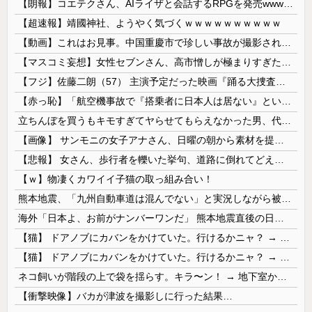
【朗報】コエテクさん、AIライザと会話するRPGを発売wwwwwwwwwwww
【超速報】靖國神社、ようやく気づくｗｗｗｗｗｗｗｗｗｗ
【動画】これはお見事。中国重慶市で珍しい事故が撮影される。
【マスコミ妄想】女性セブンさん、高市憎しが極まりすぎたのか、過去一級の低俗な「支持率下げてやる」記事を配信してしまう 想像の10倍低俗
【フジ】佐藤二朗（57） 主演予定だった映画『踊る大捜査線』スピンオフ作品の撮影中止が正式に決定
【赤っ恥】「航空機事故で『搭乗者に日本人は居ない』という発表は嫌い。人間として同じ価値だと思う」→ツッコミ殺到も「自分が気に入らないと思った」と...
立ちんぼを買うもキモすぎてヤらせてもらえなかった男、代わりの足コキでまさかの大量身寸米青ｗｗｗ
【画像】 サンモニの女子アナさん、日曜の朝から素材を提供してしまう
【悲報】 女さん、歩行者を轢いた挙句、道路に倒れてどえらいことになってしまうw w w w w w w
【ｗ】物凄くカワイイ子猫の取っ組み合い！
熊本地震、「九州自動車道は混んでない」と実況しながら被災地へ向かう有名アナなどに批判殺到 全国紙記者「最新の状況をいち早く伝えることは報道機関としての責務」「情報を取り上げることには大きな意義がある」
海外「日本よ、お前がナンバーワンだ」 熊本地震直後の日本の対応のスピードに世界が衝撃
【猫】 ドアノブにカバンをかけていた。行けるかニャ？ → 猫はこうなります…
【猫】 ドアノブにカバンをかけていた。行けるかニャ？ → 猫はこうなります…
ネコ飼いが階段の上で袋を揺らす。キラ〜ン！ → 地下室からヤツが現れる…
【衝撃映像】バカが津波を撮影しに行った結果…