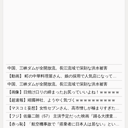
中国、三峡ダムが全開放流。長江流域で深刻な洪水被害
【動画】 町の中華料理屋さん、娘の採用で人気店になってしまう
中国、三峡ダムが全開放流。長江流域で深刻な洪水被害
【画像】日焼け口リの締まったお尻っていいよね！ｗｗｗｗｗ
【超速報】靖國神社、ようやく気づくｗｗｗｗｗｗｗｗｗｗ
【マスコミ妄想】女性セブンさん、高市憎しが極まりすぎたのか、過去一級の低俗な「支持率下げてやる」記事を配信してしまう 想像の10倍低俗
【フジ】佐藤二朗（57） 主演予定だった映画『踊る大捜査線』スピンオフ作品の撮影中止が正式に決定
【赤っ恥】「航空機事故で『搭乗者に日本人は居ない』という発表は嫌い。人間として同じ価値だと思う」→ツッコミ殺到も「自分が気に入らないと思った」と...