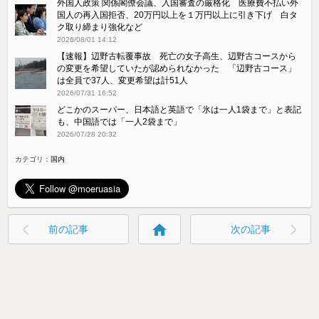
外国人政策 関係閣僚会議、入国審査の厳格化 医療費不払い外
国人の再入国拒否、20万円以上を１万円以上に引き下げ 白タ
ク取り締まり強化など
2026/08/01 14:12
【速報】辺野古転覆事故 死亡の女子高生、辺野古コースから
の変更を希望していたが認められなかった 「辺野古コース」
は全員で37人、変更希望は計51人
2026/07/31 16:52
どこかのスーパー、日本語と英語で「氷は一人1袋まで」と表記
も、中国語では「一人2袋まで」
2026/07/28 20:32
カテゴリ：
国内
home
前の記事
次の記事