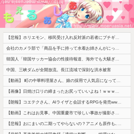
【悲報】ホリエモン、移民受け入れ反対派の若者にブチギレ「差別するなんて最低だ！」 → スタジオ誰も反論できず沈黙 ………
会社のカメラ部で「商品を手に持って水着お姉さんがにっこり」を撮影、だがお姉さんは素人アルバイトで親バレした結果……
韓国人「韓国サッカー協会の性接待報道、海外でも大騒ぎに・・・2002年W杯4強の記録取り消しの声も」→「マジで国の恥だ」「2002年まで疑う価値...
中国、三峡ダムが全開放流。長江流域で深刻な洪水被害
【動画】 町の中華料理屋さん、娘の採用で人気店になってしまう
【画像】日焼け口リの締まったお尻っていいよね！ｗｗｗｗｗ
【朗報】コエテクさん、AIライザと会話するRPGを発売wwwwwwwwwwww
【動画】これはお見事。中国重慶市で珍しい事故が撮影される。
【悲報】おにまいの二期ってやらないの？アニメも原作も､外人からも人気あったのに