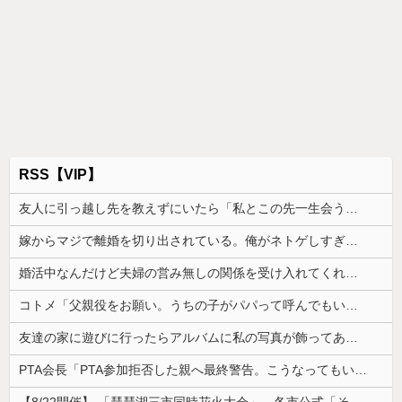
RSS【VIP】
友人に引っ越し先を教えずにいたら「私とこの先一生会う気ないんだ」と泣かれた。なので「よく分かったね、元気でね」と告げて…
嫁からマジで離婚を切り出されている。俺がネトゲしすぎて全くかまわなかったのが原因らしく...
婚活中なんだけど夫婦の営み無しの関係を受け入れてくれる男性が全然いない
コトメ「父親役をお願い。うちの子がパパって呼んでもいいよね？」旦那「それは無理」→断った途端に大騒ぎになり…
友達の家に遊びに行ったらアルバムに私の写真が飾ってあった。しかも私が知らない写真
PTA会長「PTA参加拒否した親へ最終警告。こうなってもいい？」
【8/22開催】 「琵琶湖三市同時花火大会」、各市公式「そんな花火大会は存在しない」→ 高価チケットを購入した人達がSNS阿鼻叫喚