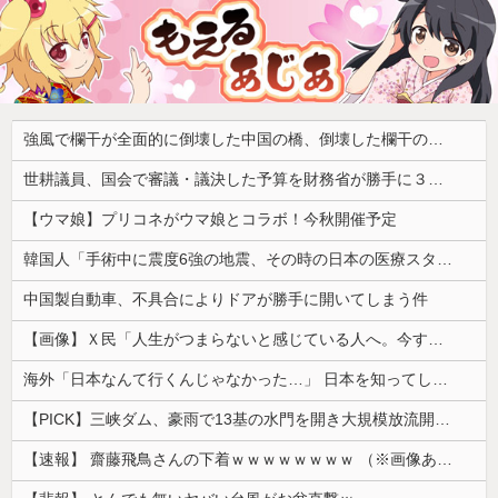
強風で欄干が全面的に倒壊した中国の橋、倒壊した欄干の破片を調べると凄まじい事実が発覚して……
世耕議員、国会で審議・議決した予算を財務省が勝手に３兆円動かしていると指摘・問題視
【ウマ娘】プリコネがウマ娘とコラボ！今秋開催予定
韓国人「手術中に震度6強の地震、その時の日本の医療スタッフたちの姿をご覧ください」→「マジで鳥肌立った」「こういう姿は韓国も見習わないと」「あん...
中国製自動車、不具合によりドアが勝手に開いてしまう件
【画像】Ｘ民「人生がつまらないと感じている人へ。今すぐ『これ』をやってください。」6.9万いいね
海外「日本なんて行くんじゃなかった…」 日本を知ってしまったディズニー信者、帰国後『本家』に失望する事態に
【PICK】三峡ダム、豪雨で13基の水門を開き大規模放流開始か 下流の工場地帯に洪水流入で崩壊はじまる
【速報】 齋藤飛鳥さんの下着ｗｗｗｗｗｗｗｗ （※画像あり）