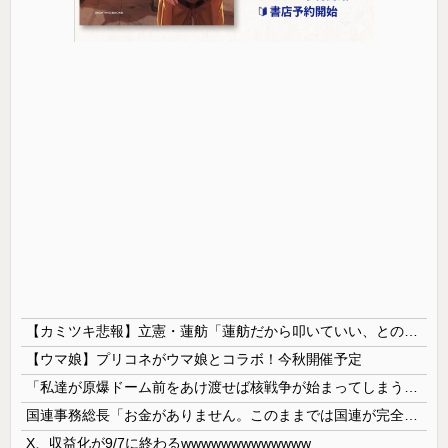
【カミツキ悲報】立憲・蓮舫「蓮舫だから叩いていい、との報道に何度も向き合ってきました」→ツッコミ殺到
【ウマ娘】プリコネがウマ娘とコラボ！今秋開催予定
「私達が原爆ドーム前をあけ渡せば核戦争が始まってしまう」と訴える市民団体、それを聞いた被爆3世の人が……
国連事務総長「お金がありません。このままでは国連が完全崩壊します。助けて下さい」
X、収益化が9/7に終わるwwwwwwwwwwwww