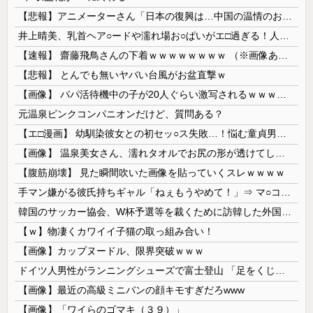
【悲報】アニメーターさん「日本の復興は…中国の温情のおかげだ！」 ← 突っ込み殺到 ｗｗｗｗｗｗｗｗｗ
井上晴美、乳首ヘア○ードや濡れ場お○ぱいがエ□過ぎる！人生最後のラスト写真集、最高！！
【速報】 齋藤飛鳥さんの下着ｗｗｗｗｗｗｗｗ （※画像あり）
【悲報】 とんでも無いヤバい台風がお盆直撃ｗ
【画像】 パパ活待機中の子が20人ぐらい激写されるｗｗｗｗｗｗｗｗｗｗｗ
元温泉ピンクコンパニオンだけど、質問ある？
【エ□漫画】 幼馴染彼女との初セッ○ス失敗…！悩む童貞男子にクラスメイトのギャルJKが優しく近づきオチ○ポよしよしされちゃう…！
【画像】 温泉美女さん、濡れタオルでお尻の形が透けてしまう
【腹筋崩壊】 見た瞬間吹いた画像を貼っていくスレｗｗｗｗ
手マン嫌がる彼氏持ちギャル「ねぇもうやめて！」⇒ マ○コは正直だった結果…
韓国のサッカー協会、W杯予選等を裁くために訪韓した外国人審判を「性接待」していた……大して強くもないチームが潤沢な予算を持ってりゃそうなるわな
【ｗ】物凄くカワイイ子猫の取っ組み合い！
【画像】カップヌードル、限界突破ｗｗｗ
ドイツ人男性がランニングシューズで富士登山 「足をくじいて動けない」
【画像】最近の高級ミニバンの顔キモすぎだろwww
【画像】「ワイらのゴマキ（３９）」