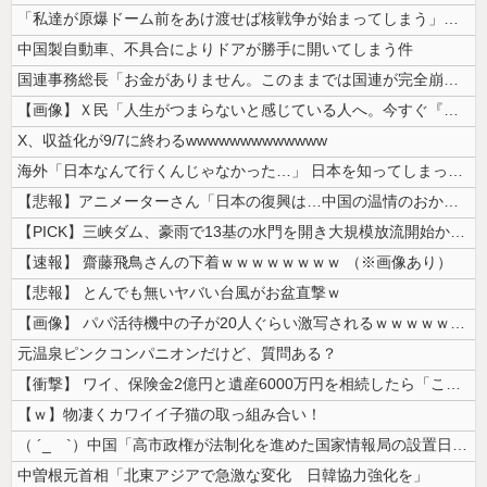
「私達が原爆ドーム前をあけ渡せば核戦争が始まってしまう」と訴える市民団...
中国製自動車、不具合によりドアが勝手に開いてしまう件
国連事務総長「お金がありません。このままでは国連が完全崩壊します。助け...
【画像】Ｘ民「人生がつまらないと感じている人へ。今すぐ『これ』をやって...
X、収益化が9/7に終わるwwwwwwwwwwwww
海外「日本なんて行くんじゃなかった…」 日本を知ってしまったディズニー...
【悲報】アニメーターさん「日本の復興は…中国の温情のおかげだ！」 ← ...
【PICK】三峡ダム、豪雨で13基の水門を開き大規模放流開始か 下流の...
【速報】 齋藤飛鳥さんの下着ｗｗｗｗｗｗｗｗ （※画像あり）
【悲報】 とんでも無いヤバい台風がお盆直撃ｗ
【画像】 パパ活待機中の子が20人ぐらい激写されるｗｗｗｗｗｗｗｗｗｗ...
元温泉ピンクコンパニオンだけど、質問ある？
【衝撃】 ワイ、保険金2億円と遺産6000万円を相続したら「こう」なっ...
【ｗ】物凄くカワイイ子猫の取っ組み合い！
（ ´_ゝ`）中国「高市政権が法制化を進めた国家情報局の設置日が7月3...
中曽根元首相「北東アジアで急激な変化 日韓協力強化を」