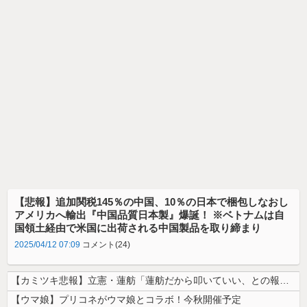
【悲報】追加関税145％の中国、10％の日本で梱包しなおし
アメリカへ輸出『中国品質日本製』爆誕！ ※ベトナムは自
国領土経由で米国に出荷される中国製品を取り締まり
2025/04/12 07:09
コメント(24)
【カミツキ悲報】立憲・蓮舫「蓮舫だから叩いていい、との報道に何度も向き...
【ウマ娘】プリコネがウマ娘とコラボ！今秋開催予定