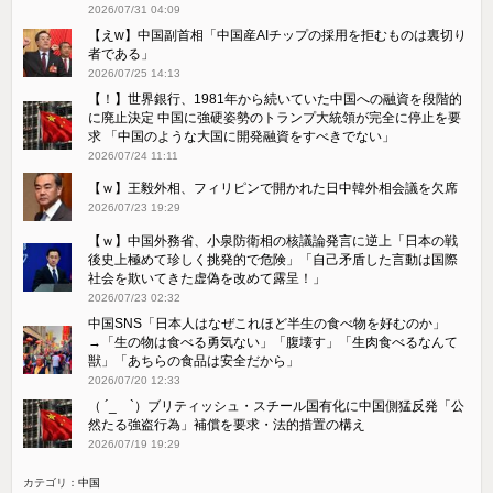
2026/07/31 04:09
【えw】中国副首相「中国産AIチップの採用を拒むものは裏切り
者である」
2026/07/25 14:13
【！】世界銀行、1981年から続いていた中国への融資を段階的
に廃止決定 中国に強硬姿勢のトランプ大統領が完全に停止を要
求 「中国のような大国に開発融資をすべきでない」
2026/07/24 11:11
【ｗ】王毅外相、フィリピンで開かれた日中韓外相会議を欠席
2026/07/23 19:29
【ｗ】中国外務省、小泉防衛相の核議論発言に逆上「日本の戦
後史上極めて珍しく挑発的で危険」「自己矛盾した言動は国際
社会を欺いてきた虚偽を改めて露呈！」
2026/07/23 02:32
中国SNS「日本人はなぜこれほど半生の食べ物を好むのか」
→「生の物は食べる勇気ない」「腹壊す」「生肉食べるなんて
獣」「あちらの食品は安全だから」
2026/07/20 12:33
（ ´_ゝ`）ブリティッシュ・スチール国有化に中国側猛反発「公
然たる強盗行為」補償を要求・法的措置の構え
2026/07/19 19:29
カテゴリ：
中国