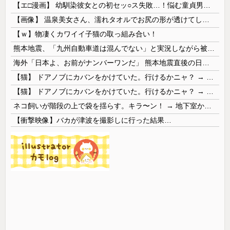
【エ□漫画】 幼馴染彼女との初セッ○ス失敗…！悩む童貞男子にクラスメイトのギャルJKが優しく近づきオチ○ポよしよしされちゃう…！
【画像】 温泉美女さん、濡れタオルでお尻の形が透けてしまう
【ｗ】物凄くカワイイ子猫の取っ組み合い！
熊本地震、「九州自動車道は混んでない」と実況しながら被災地へ向かう有名アナなどに批判殺到 全国紙記者「最新の状況をいち早く伝えることは報道機関としての責務」「情報を取り上げることには大きな意義がある」
海外「日本よ、お前がナンバーワンだ」 熊本地震直後の日本の対応のスピードに世界が衝撃
【猫】 ドアノブにカバンをかけていた。行けるかニャ？ → 猫はこうなります…
【猫】 ドアノブにカバンをかけていた。行けるかニャ？ → 猫はこうなります…
ネコ飼いが階段の上で袋を揺らす。キラ〜ン！ → 地下室からヤツが現れる…
【衝撃映像】バカが津波を撮影しに行った結果…