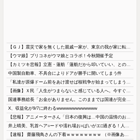
【ＧＪ】震災で家を無くした親戚一家が、東京の我が家に転がり込んで一年近く帰らない。「東京は家賃が高くて～」「働き口がなくて～」と言い訳ばっかりなので、父親が独断で・・・ｗ
【ウマ娘】プリコネがウマ娘とコラボ！今秋開催予定
【カミツキ悲報】立憲・蓮舫「蓮舫だから叩いていい、との報道に何度も向き合ってきました」→ツッコミ殺到
中国製自動車、不具合によりドアが勝手に開いてしまう件
「私達が原爆ドーム前をあけ渡せば核戦争が始まってしまう」と訴える市民団体、それを聞いた被爆3世の人が……
【画像】Ｘ民「人生がつまらないと感じている人へ。今すぐ『これ』をやってください。」6.9万いいね
国連事務総長「お金がありません。このままでは国連が完全崩壊します。助けて下さい」
X、収益化が9/7に終わるwwwwwwwwwwwww
【悲報】アニメーターさん「日本の復興は…中国の温情のおかげだ！」 ← 突っ込み殺到 ｗｗｗｗｗｗｗｗｗ
井上晴美、乳首ヘア○ードや濡れ場お○ぱいがエ□過ぎる！人生最後のラスト写真集、最高！！
【速報】 齋藤飛鳥さんの下着ｗｗｗｗｗｗｗｗ （※画像あり）