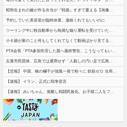
昭和生まれの嫁が作る弁当が『戦後』すぎて萎える【画像あり】
予約していた美容室が臨時休業。連絡くれてもいいのに
ツーリング中に軽自動車から執拗な煽り運転を受けていた。その数分後、思わぬ結末を目撃することになり…
小６娘が家のこと何もしてくれてなくて動画ばかり見てる。その姿が情けなくて...
PTA会長「PTA参加拒否した親へ最終警告。こうなってもいい？」
左翼市民団体、広島では通用せず「人殺しの汚い足で広島の土を踏むな！」→広島県民「お前らの方が汚いんじゃ！」「ワシらが広島県民じゃ」
【悲報】 中国、橋の欄干が強風一発で粉々に 鉄筋ゼロ 当局「接着剤でくっつけただけ」「正常で、品質問題はない」
【速報】 イラン、正式に戦争宣言
【速報】 みいちゃん、覚醒し戦闘民族化。お子様二人をフルボッコにしてしまう