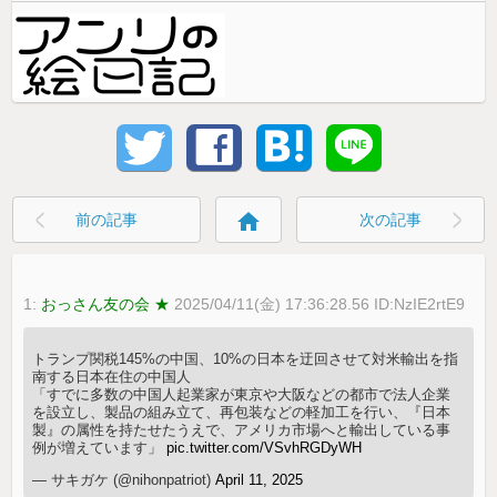
home
前の記事
次の記事
1:
おっさん友の会 ★
2025/04/11(金) 17:36:28.56 ID:NzIE2rtE9
トランプ関税145%の中国、10%の日本を迂回させて対米輸出を指
南する日本在住の中国人
「すでに多数の中国人起業家が東京や大阪などの都市で法人企業
を設立し、製品の組み立て、再包装などの軽加工を行い、『日本
製』の属性を持たせたうえで、アメリカ市場へと輸出している事
例が増えています」
pic.twitter.com/VSvhRGDyWH
— サキガケ (@nihonpatriot)
April 11, 2025