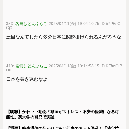
353:
名無しどんぶらこ
2025/04/11(金) 19:04:10.75 ID:b7PEsG
Cj0
迂回なんてしたら多分日本に関税掛けられるんだろうな
419:
名無しどんぶらこ
2025/04/11(金) 19:14:58.15 ID:KEfmOiB
D0
日本を巻き込むなよ
【朗報】かわいい動物の動画がストレス・不安の軽減になる可
能性。英大学の研究で実証
【重要】時事通信の分かりづらい記事でネット混乱！「特定技