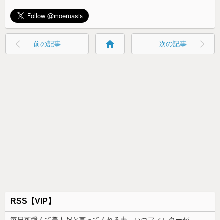
home
前の記事
次の記事
RSS【VIP】
毎日可愛くて美人だと言ってくれる夫。いつフィルターが外れて私がただのデブスおばさんだと気付いてしまうのか恐ろしくなった