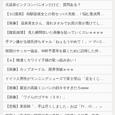
元温泉ピンクコンパニオンだけど、質問ある？
【エ□漫画】 幼馴染彼女との初セッ○ス失敗…！悩む童貞男子にクラスメイトのギャルJKが優しく近づきオチ○ポよしよしされちゃう…！
【画像】 温泉美女さん、濡れタオルでお尻の形が透けてしまう
【腹筋崩壊】 見た瞬間吹いた画像を貼っていくスレｗｗｗｗ
手マン嫌がる彼氏持ちギャル「ねぇもうやめて！」⇒ マ○コは正直だった結果…
韓国のサッカー協会、W杯予選等を裁くために訪韓した外国人審判を「性接待」していた……大して強くもないチームが潤沢な予算を持ってりゃそうなるわな
【ｗ】物凄くカワイイ子猫の取っ組み合い！
【画像】カップヌードル、限界突破ｗｗｗ
ドイツ人男性がランニングシューズで富士登山 「足をくじいて動けない」
【画像】最近の高級ミニバンの顔キモすぎだろwww
【画像】「ワイらのゴマキ（３９）」
【悲報】美容師「…手は尽くしました」おば「ｱｯ…ｯｽ…」→