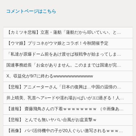
コメントページはこちら
【カミツキ悲報】立憲・蓮舫「蓮舫だから叩いていい、との報道に何度も向き合ってきました」→ツッコミ殺到
【ウマ娘】プリコネがウマ娘とコラボ！今秋開催予定
「私達が原爆ドーム前をあけ渡せば核戦争が始まってしまう」と訴える市民団体、それを聞いた被爆3世の人が……
国連事務総長「お金がありません。このままでは国連が完全崩壊します。助けて下さい」
X、収益化が9/7に終わるwwwwwwwwwwwww
【悲報】アニメーターさん「日本の復興は…中国の温情のおかげだ！」 ← 突っ込み殺到 ｗｗｗｗｗｗｗｗｗ
井上晴美、乳首ヘア○ードや濡れ場お○ぱいがエ□過ぎる！人生最後のラスト写真集、最高！！
【速報】 齋藤飛鳥さんの下着ｗｗｗｗｗｗｗｗ （※画像あり）
【悲報】 とんでも無いヤバい台風がお盆直撃ｗ
【画像】 パパ活待機中の子が20人ぐらい激写されるｗｗｗｗｗｗｗｗｗｗｗ