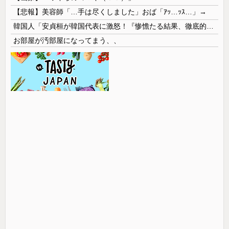
【悲報】美容師「…手は尽くしました」おば「ｱｯ…ｯｽ…」→
韓国人「安貞桓が韓国代表に激怒！『惨憺たる結果、徹底的な刷新が必要だ』と監督や協会を痛烈批判」
お部屋が汚部屋になってまう、、