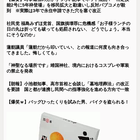
能2号に5年枠登場」を移民拡大と勘違いし反対パブコメが殺
到 ※実際は3年で永住申請できた穴を塞ぐ改正
社民党 福島みずほ党首、国旗損壊罪に危機感「お子様ランチの
日の丸は折っても破っても処罰されない、 どうでしょう。本当
にそうなのか」
蓮舫議員「蓮舫だから叩いていい、との報道に何度も向き合っ
てきました。悔しくても」
「神聖なる場所です」靖国神社、境内におけるコスプレや軍装
の禁止を発表
【朗報】小池都知事、高市首相と会談し「墓地埋葬法」の改正
を要請 国と都が連携し民間への指導強化を進める方向で一致
【爆笑ｗ】バッグひったくりを試みた男、バイクを盗られる！