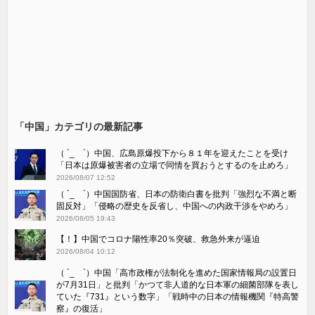
「中国」カテゴリの最新記事
（ ´_ゝ`）中国、広島原爆投下から８１年を迎えたことを受け
「日本は原爆被害者の立場で同情を買おうとするのを止めろ」
2026/08/07 12:52
（ ´_ゝ`）中国国防省、日本の防衛白書を批判「強烈な不満と断
固反対」「侵略の歴史を反省し、中国への内政干渉をやめろ」
2026/08/05 19:43
【！】中国でコロナ陽性率20％突破、救急外来が逼迫
2026/08/04 10:12
（ ´_ゝ`）中国「高市政権が法制化を進めた国家情報局の設置日
が7月31日」と批判「かつて非人道的な日本軍の細菌部隊を表し
ていた『731』という数字」「戦時中の日本の情報機関『特高警
察』の復活」