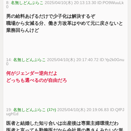
8:
名無しどんぶらこ
2025/04/10(木) 20:13:13.30 ID:PO9WuuLk
0
男の給料あげるだけで少子化は解決するぞ
職場から女減る分、働き方改革はやめて元に戻さないと
業務回らんけど
14:
名無しどんぶらこ
2025/04/10(木) 20:17:40.72 ID:Yp2k0Gnu
0
何がジェンダー逆向だよ
どっちも選べるのが自由だろ
19:
名無しどんぶらこ (ｽﾌｯ)
2025/04/10(木) 20:19:06.83 ID:QfPJ
ugH1d
医者と結婚した知り合いは出産後は専業主婦環境だわ
医者と言っても勤務医だから会社員の奥さんみたいな形