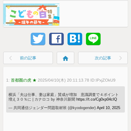
home
前の記事
次の記事
1:
首都圏の虎 ★
2025/04/10(木) 20:11:13.78 ID:IPxjZOkU9
横浜「夫は仕事、妻は家庭」賛成が増加 意識調査で４ポイント
増え３０％に | カナロコ by 神奈川新聞
https://t.co/Cg0xp04cIQ
— 共同通信ジェンダー問題取材班 (@kyodogender)
April 10, 2025