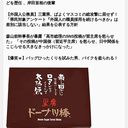
どを歴任 、岸田首相の後輩
【外国人公務員】三重県、ぱよくマスコミの総攻撃に屈せず！
「県民対象アンケート『外国人の職員採用を続けるべきか』は
差別に該当しない」結果を公表する方針
森山前幹事長が暴露「高市総理のSNS投稿が習主席を怒らせ
た」 「その投稿が中国側（習近平主席）を怒らせ、日中関係を
こじらせる大きなきっかけになった」
【爆笑ｗ】バッグひったくりを試みた男、バイクを盗られる！