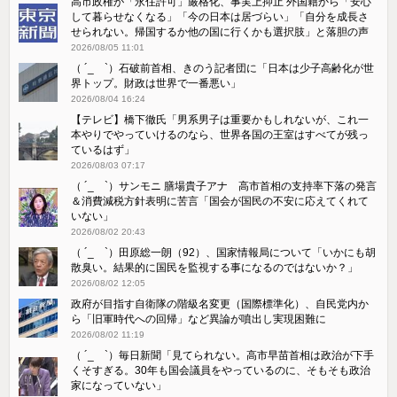
高市政権が「永住許可」厳格化、事実上抑止 外国籍から「安心
して暮らせなくなる」「今の日本は居づらい」「自分を成長さ
せられない。帰国するか他の国に行くかも選択肢」と落胆の声
2026/08/05 11:01
（ ´_ゝ`）石破前首相、きのう記者団に「日本は少子高齢化が世
界トップ。財政は世界で一番悪い」
2026/08/04 16:24
【テレビ】橋下徹氏「男系男子は重要かもしれないが、これ一
本やりでやっていけるのなら、世界各国の王室はすべてが残っ
ているはず」
2026/08/03 07:17
（ ´_ゝ`）サンモニ 膳場貴子アナ 高市首相の支持率下落の発言
＆消費減税方針表明に苦言「国会が国民の不安に応えてくれて
いない」
2026/08/02 20:43
（ ´_ゝ`）田原総一朗（92）、国家情報局について「いかにも胡
散臭い。結果的に国民を監視する事になるのではないか？」
2026/08/02 12:05
政府が目指す自衛隊の階級名変更（国際標準化）、自民党内か
ら「旧軍時代への回帰」など異論が噴出し実現困難に
2026/08/02 11:19
（ ´_ゝ`）毎日新聞「見てられない。高市早苗首相は政治が下手
くそすぎる。30年も国会議員をやっているのに、そもそも政治
家になっていない」