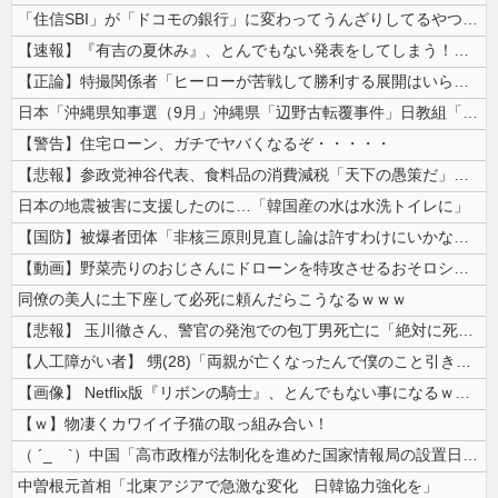
「住信SBI」が「ドコモの銀行」に変わってうんざりしてるやつｗｗｗｗｗ...
【速報】『有吉の夏休み』、とんでもない発表をしてしまう！！！！！
【正論】特撮関係者「ヒーローが苦戦して勝利する展開はいらない。それで特...
日本「沖縄県知事選（9月」沖縄県「辺野古転覆事件」日教組「同志社批判！...
【警告】住宅ローン、ガチでヤバくなるぞ・・・・・
【悲報】参政党神谷代表、食料品の消費減税「天下の愚策だ」と批判ｗｗｗｗ...
日本の地震被害に支援したのに…「韓国産の水は水洗トイレに」
【国防】被爆者団体「非核三原則見直し論は許すわけにいかない」 ネット「...
【動画】野菜売りのおじさんにドローンを特攻させるおそロシア。
同僚の美人に土下座して必死に頼んだらこうなるｗｗｗ
【悲報】 玉川徹さん、警官の発泡での包丁男死亡に「絶対に死刑にならない...
【人工障がい者】 甥(28)「両親が亡くなったんで僕のこと引き取ってほ...
【画像】 Netflix版『リボンの騎士』、とんでもない事になるｗｗｗ...
【ｗ】物凄くカワイイ子猫の取っ組み合い！
（ ´_ゝ`）中国「高市政権が法制化を進めた国家情報局の設置日が7月3...
中曽根元首相「北東アジアで急激な変化 日韓協力強化を」