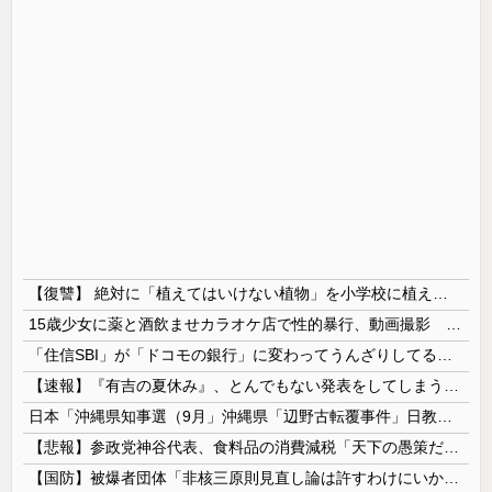
【復讐】 絶対に「植えてはいけない植物」を小学校に植えた→20年経って見に行くと…「！？」衝撃の光景が・・・
15歳少女に薬と酒飲ませカラオケ店で性的暴行、動画撮影 54歳無職を再逮捕 動画770本も見つかる
「住信SBI」が「ドコモの銀行」に変わってうんざりしてるやつｗｗｗｗｗｗｗ
【速報】『有吉の夏休み』、とんでもない発表をしてしまう！！！！！
日本「沖縄県知事選（9月」沖縄県「辺野古転覆事件」日教組「同志社批判！（社民系」日本「日教組と全教は対立状態（内ｹﾞﾊﾞ」特別調査委員会「同志社...
【悲報】参政党神谷代表、食料品の消費減税「天下の愚策だ」と批判ｗｗｗｗｗｗｗｗｗｗｗｗ
【国防】被爆者団体「非核三原則見直し論は許すわけにいかない」 ネット「議論すらするなと言うのは民主主義的ではない」