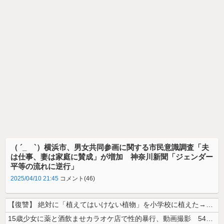
（ ´_ゝ`）横浜市、男女共同参画に関する市民意識調査「夫
は仕事、妻は家庭に賛成」が増加 神奈川新聞「ジェンダー
平等の流れに逆行」
2025/04/10 21:45
コメント(46)
【復讐】 絶対に「植えてはいけない植物」を小学校に植えた→20年経って...
15歳少女に薬と酒飲ませカラオケ店で性的暴行、動画撮影 54歳無職を再...