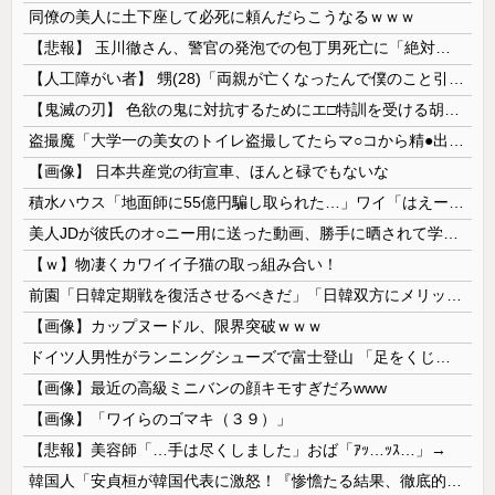
同僚の美人に土下座して必死に頼んだらこうなるｗｗｗ
【悲報】 玉川徹さん、警官の発泡での包丁男死亡に「絶対に死刑にならない罪なのに警察が死刑にした！」 → 元警官のマジレスがコチラ → ………
【人工障がい者】 甥(28)「両親が亡くなったんで僕のこと引き取ってほしいんですけど！」なんでいい年したヒキニートを引き取らなきゃいけないんだ...
【鬼滅の刃】 色欲の鬼に対抗するためにエ□特訓を受ける胡蝶しのぶ…！クールなしのぶが快楽に抗えず翻弄されちゃう…
盗撮魔「大学一の美女のトイレ盗撮してたらマ○コから精●出てきたんだが…」（動画あり）
【画像】 日本共産党の街宣車、ほんと碌でもないな
積水ハウス「地面師に55億円騙し取られた…」ワイ「はえーかわいそう…会社滅茶苦茶やろなぁ」
美人JDが彼氏のオ○ニー用に送った動画、勝手に晒されて学校中の”共有オカズ” にされる
【ｗ】物凄くカワイイ子猫の取っ組み合い！
前園「日韓定期戦を復活させるべきだ」「日韓双方にメリットがある」……日本へのメリットがなにもないんですが、それは
【画像】カップヌードル、限界突破ｗｗｗ
ドイツ人男性がランニングシューズで富士登山 「足をくじいて動けない」
【画像】最近の高級ミニバンの顔キモすぎだろwww
【画像】「ワイらのゴマキ（３９）」
【悲報】美容師「…手は尽くしました」おば「ｱｯ…ｯｽ…」→
韓国人「安貞桓が韓国代表に激怒！『惨憺たる結果、徹底的な刷新が必要だ』と監督や協会を痛烈批判」