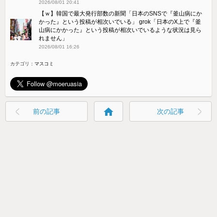
2026/08/01 20:41
【ｗ】韓国で最大発行部数の新聞「日本のSNSで『釜山病にか
かった』という投稿が相次いでいる」 grok「日本のX上で『釜
山病にかかった』という投稿が相次いでいるような状況は見ら
れません」
2026/08/01 16:26
カテゴリ：
マスコミ
home
前の記事
次の記事