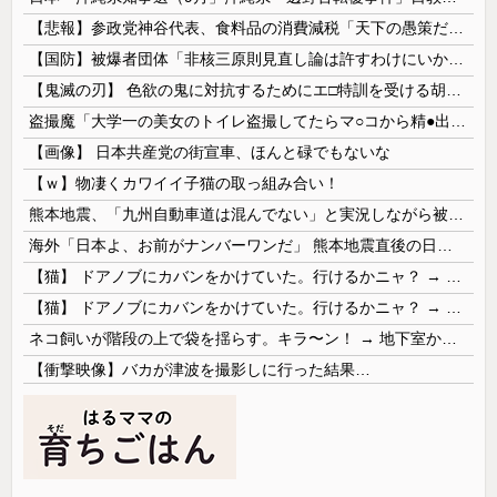
【悲報】参政党神谷代表、食料品の消費減税「天下の愚策だ」と批判ｗｗｗｗｗｗｗｗｗｗｗｗ
【国防】被爆者団体「非核三原則見直し論は許すわけにいかない」 ネット「議論すらするなと言うのは民主主義的ではない」
【鬼滅の刃】 色欲の鬼に対抗するためにエ□特訓を受ける胡蝶しのぶ…！クールなしのぶが快楽に抗えず翻弄されちゃう…
盗撮魔「大学一の美女のトイレ盗撮してたらマ○コから精●出てきたんだが…」（動画あり）
【画像】 日本共産党の街宣車、ほんと碌でもないな
【ｗ】物凄くカワイイ子猫の取っ組み合い！
熊本地震、「九州自動車道は混んでない」と実況しながら被災地へ向かう有名アナなどに批判殺到 全国紙記者「最新の状況をいち早く伝えることは報道機関としての責務」「情報を取り上げることには大きな意義がある」
海外「日本よ、お前がナンバーワンだ」 熊本地震直後の日本の対応のスピードに世界が衝撃
【猫】 ドアノブにカバンをかけていた。行けるかニャ？ → 猫はこうなります…
【猫】 ドアノブにカバンをかけていた。行けるかニャ？ → 猫はこうなります…
ネコ飼いが階段の上で袋を揺らす。キラ〜ン！ → 地下室からヤツが現れる…
【衝撃映像】バカが津波を撮影しに行った結果…