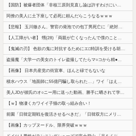
【国防】被爆者団体「非核三原則見直し論は許すわけにいかない」 ネット「議論すらするなと言うのは民主主義的ではない」
同僚の美人に土下座して必死に頼んだらこうなるｗｗｗ
【悲報】 玉川徹さん、警官の発泡での包丁男死亡に「絶対に死刑にならない罪なのに警察が死刑にした！」 → 元警官のマジレスがコチラ → ………
【人工障がい者】 甥(28)「両親が亡くなったんで僕のこと引き取ってほしいんですけど！」なんでいい年したヒキニートを引き取らなきゃいけないんだ...
【鬼滅の刃】 色欲の鬼に対抗するためにエ□特訓を受ける胡蝶しのぶ…！クールなしのぶが快楽に抗えず翻弄されちゃう…
盗撮魔「大学一の美女のトイレ盗撮してたらマ○コから精●出てきたんだが…」（動画あり）
【画像】 日本共産党の街宣車、ほんと碌でもないな
積水ハウス「地面師に55億円騙し取られた…」ワイ「はえーかわいそう…会社滅茶苦茶やろなぁ」
美人JDが彼氏のオ○ニー用に送った動画、勝手に晒されて学校中の”共有オカズ” にされる
【ｗ】物凄くカワイイ子猫の取っ組み合い！
前園「日韓定期戦を復活させるべきだ」「日韓双方にメリットがある」……日本へのメリットがなにもないんですが、それは
【画像】カップヌードル、限界突破ｗｗｗ
ドイツ人男性がランニングシューズで富士登山 「足をくじいて動けない」