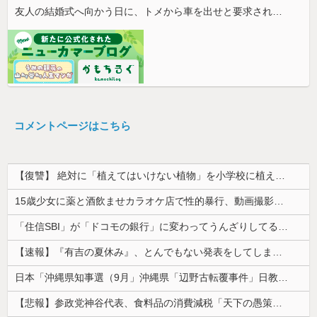
友人の結婚式へ向かう日に、トメから車を出せと要求された。断っただけなのに大騒ぎになってしまい…
コメントページはこちら
【復讐】 絶対に「植えてはいけない植物」を小学校に植えた→20年経って見に行くと…「！？」衝撃の光景が・・・
15歳少女に薬と酒飲ませカラオケ店で性的暴行、動画撮影 54歳無職を再逮捕 動画770本も見つかる
「住信SBI」が「ドコモの銀行」に変わってうんざりしてるやつｗｗｗｗｗｗｗ
【速報】『有吉の夏休み』、とんでもない発表をしてしまう！！！！！
日本「沖縄県知事選（9月」沖縄県「辺野古転覆事件」日教組「同志社批判！（社民系」日本「日教組と全教は対立状態（内ｹﾞﾊﾞ」特別調査委員会「同志社...
【悲報】参政党神谷代表、食料品の消費減税「天下の愚策だ」と批判ｗｗｗｗｗｗｗｗｗｗｗｗ