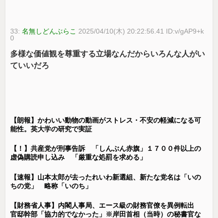
33:
名無しどんぶらこ
2025/04/10(木) 20:22:56.41 ID:v/gAP9+k
0
多様な価値観を尊重する立場なんだからいろんな人がい
ていいだろ
【朗報】かわいい動物の動画がストレス・不安の軽減になる可
能性。英大学の研究で実証
【！】共産党が刑事告訴 「しんぶん赤旗」１７００件以上の
虚偽購読申し込み 「厳重な処罰を求める」
【速報】山本太郎が去ったれいわ新選組、新たな党名は「いの
ちの党」 略称「いのち」
【財務省人事】内閣人事局、エース級の財務官僚を異例転出
官邸幹部「協力的でなかった」※岸田首相（当時）の秘書官な