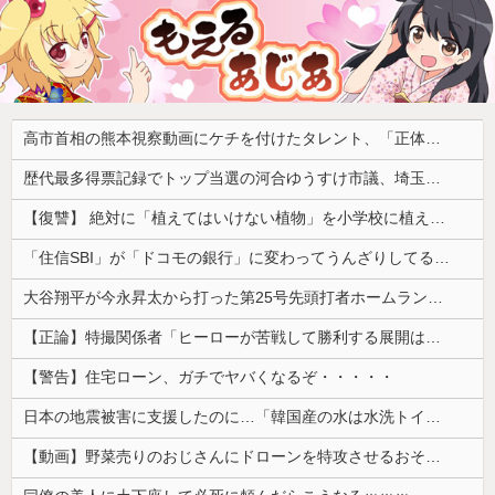
高市首相の熊本視察動画にケチを付けたタレント、「正体バレバレよな」と黒電話の呼び方であっさりと……
歴代最多得票記録でトップ当選の河合ゆうすけ市議、埼玉知事選（来年８月）に立候補表明！「埼玉県の外国人問題を解決するには、知事選で保守の政治家が立ち上がるしかない」保守一本化を訴え
【復讐】 絶対に「植えてはいけない植物」を小学校に植えた→20年経って見に行くと…「！？」衝撃の光景が・・・
「住信SBI」が「ドコモの銀行」に変わってうんざりしてるやつｗｗｗｗｗｗｗ
大谷翔平が今永昇太から打った第25号先頭打者ホームランに全米騒然！←「トモダチから打つのが好きだね」（海外の反応）
【正論】特撮関係者「ヒーローが苦戦して勝利する展開はいらない。それで特撮は凋落した」
【警告】住宅ローン、ガチでヤバくなるぞ・・・・・
日本の地震被害に支援したのに…「韓国産の水は水洗トイレに」
【動画】野菜売りのおじさんにドローンを特攻させるおそロシア。