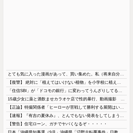
とても気に入った漫画があって、買い集めた。私（将来自分の子供に与えよう…！）→いざその時がきたが、躊躇している。この漫画がどれほど危険なのかとても危惧している…
【復讐】 絶対に「植えてはいけない植物」を小学校に植えた→20年経って見に行くと…「！？」衝撃の光景が・・・
「住信SBI」が「ドコモの銀行」に変わってうんざりしてるやつｗｗｗｗｗｗｗ
15歳少女に薬と酒飲ませカラオケ店で性的暴行、動画撮影 54歳無職を再逮捕 動画770本も見つかる
【正論】特撮関係者「ヒーローが苦戦して勝利する展開はいらない。それで特撮は凋落した」
【速報】『有吉の夏休み』、とんでもない発表をしてしまう！！！！！
【警告】住宅ローン、ガチでヤバくなるぞ・・・・・
日本「沖縄県知事選（9月」沖縄県「辺野古転覆事件」日教組「同志社批判！（社民系」日本「日教組と全教は対立状態（内ｹﾞﾊﾞ」特別調査委員会「同志社...