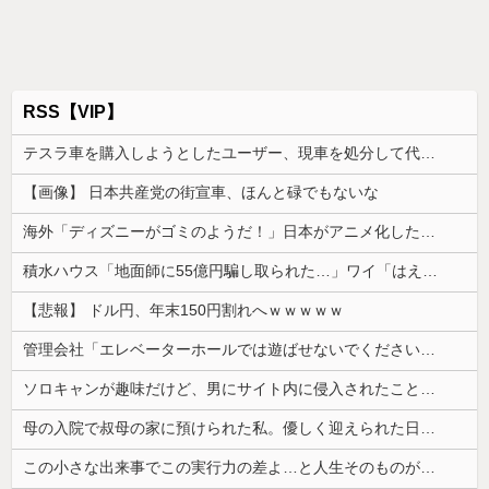
RSS【VIP】
テスラ車を購入しようとしたユーザー、現車を処分して代金を支払い、平日の納車日に予定を合わせた結果……
【画像】 日本共産党の街宣車、ほんと碌でもないな
海外「ディズニーがゴミのようだ！」日本がアニメ化した米人気SF作品に絶賛の声が殺到中
積水ハウス「地面師に55億円騙し取られた…」ワイ「はえーかわいそう…会社滅茶苦茶やろなぁ」
【悲報】 ドル円、年末150円割れへｗｗｗｗｗ
管理会社「エレベーターホールでは遊ばせないでください」私「うちの子じゃないんですけど…」→まさかの展開になり…
ソロキャンが趣味だけど、男にサイト内に侵入されたことがある。友達から「後ろ後ろ！！」と叫ばれて...
母の入院で叔母の家に預けられた私。優しく迎えられた日々のあと、両親に再会して思わず号泣した理由は…
この小さな出来事でこの実行力の差よ…と人生そのものが心配になってしまう