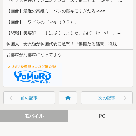
【画像】最近の高級ミニバンの顔キモすぎだろwww
【画像】「ワイらのゴマキ（３９）」
【悲報】美容師「…手は尽くしました」おば「ｱｯ…ｯｽ…」→
韓国人「安貞桓が韓国代表に激怒！『惨憺たる結果、徹底的な刷新が必要だ』と監督や協会を痛烈批判」
お部屋が汚部屋になってまう、、
home
前の記事
次の記事
モバイル
PC