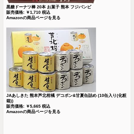
黒糖ドーナツ棒 20本 お菓子 熊本 フジバンビ
販売価格: ￥1,710 税込
Amazonの商品ページを見る
JAあしきた 熊本芦北柑橘 デコポン&甘夏缶詰め (10缶入り(化粧
箱))
販売価格: ￥5,665 税込
Amazonの商品ページを見る