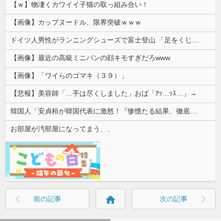
【ｗ】物凄くカワイイ子猫の取っ組み合い！
【画像】カップヌードル、限界突破ｗｗｗ
ドイツ人男性がランニングシューズで富士登山 「足をくじいて動けない」
【画像】最近の高級ミニバンの顔キモすぎだろwww
【画像】「ワイらのゴマキ（３９）」
【悲報】美容師「…手は尽くしました」おば「ｱｯ…ｯｽ…」→
韓国人「安貞桓が韓国代表に激怒！『惨憺たる結果、徹底的な刷新が必要だ』と監督や協会を痛烈批判」
お部屋が汚部屋になってまう、、
home
前の記事
次の記事