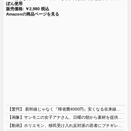
ぽん使用
販売価格: ￥2,980 税込
Amazonの商品ページを見る
【驚愕】 新幹線じゃなく『帰省費4000円』安くなる在来線で帰省した結果ｗｗｗｗｗ
【画像】サンモニの女子アナさん、日曜の朝から素材を提供してしまう
【動画】ホリエモン、移民受け入れ反対派の若者にブチギレ→スタジオ誰も反論できず沈黙w