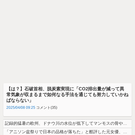
【は？】石破首相、脱炭素実現に「CO2排出量が減って異
常気象が収まるまで如何なる手法を通じても努力していかね
ばならない」
2025/04/08 09:25
コメント(35)
記録的猛暑の欧州、ドナウ川の水位が低下してマンモスの骨や沈没したドイツ...
「アニソン盆祭りで日本の品格が落ちた」と酷評した元女優、「あんたが品格...