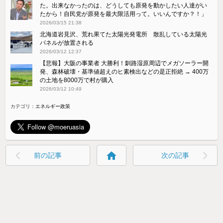
た。出来なかったのは、どうしても原発を動かしたい人達がい
たから！自民党が原発を最大限活用って。いいんですか？！」
2026/03/15 21:38
北海道岩見沢、荒れ果てた太陽光発電所 散乱している太陽光
パネルが放置される
2026/03/12 12:37
【悲報】大阪の事業者 大勝利！釧路湿原周辺でメガソーラー開
発、森林破壊・基準値超えのヒ素検出などの是正拒絶 → 400万
の土地を8000万で村が購入
2026/03/12 10:49
カテゴリ：
エネルギー政策
home
前の記事
次の記事