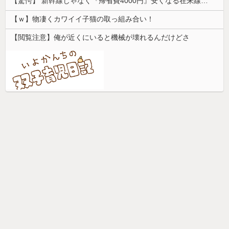
【驚愕】 新幹線じゃなく『帰省費4000円』安くなる在来線で帰省した結果ｗｗｗｗｗ
【ｗ】物凄くカワイイ子猫の取っ組み合い！
【閲覧注意】俺が近くにいると機械が壊れるんだけどさ