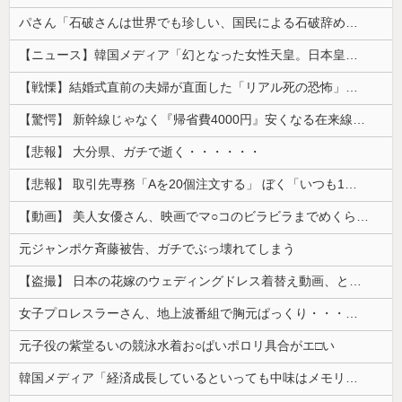
パさん「石破さんは世界でも珍しい、国民による石破辞めるなデモが自然発生した総理大臣です」
【ニュース】韓国メディア「幻となった女性天皇。日本皇族に韓半島の男の血が入る可能性がゼロに・・・」
【戦慄】結婚式直前の夫婦が直面した「リアル死の恐怖」がヤバすぎる・・・・
【驚愕】 新幹線じゃなく『帰省費4000円』安くなる在来線で帰省した結果ｗｗｗｗｗ
【悲報】 大分県、ガチで逝く・・・・・・
【悲報】 取引先専務「Aを20個注文する」 ぼく「いつも1～2個しか使わないけど本当に20であってる？」 取専「あってる」→結果『こう』なったんだが...
【動画】 美人女優さん、映画でマ○コのビラビラまでめくらせてしまうｗｗｗｗｗｗ
元ジャンポケ斉藤被告、ガチでぶっ壊れてしまう
【盗撮】 日本の花嫁のウェディングドレス着替え動画、とんでもない神乳だと海外で話題に
女子プロレスラーさん、地上波番組で胸元ぱっくり・・・（※画像あり）
元子役の紫堂るいの競泳水着お○ぱいポロリ具合がエ□い
韓国メディア「経済成長しているといっても中味はメモリ価格だけ。雇用増加見通しが半減してしまった」……韓国の内需不況は根強い状況っすね