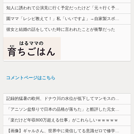
知人に誘われて公演見に行く予定だったけど「元々行く予定の人が行けるようになったからごめん」と連絡きた。なんだかモヤモヤしてしまい...
園ママ「レシピ教えて！」私「いいですよ」→自家製スポーツドリンクの作り方を教えた結果、とんでもない騒動に発展して…
彼女と結婚の話をしていた時に言われたことが衝撃だった
コメントページはこちら
記録的猛暑の欧州、ドナウ川の水位が低下してマンモスの骨や沈没したドイツ軍の戦艦が出現
「アニソン盆祭りで日本の品格が落ちた」と酷評した元女優、「あんたが品格を語るのかよ！」と総ツッコミを食らってしまい……
「楽だけど年収800万超える仕事」がこれらしいｗｗｗｗｗ
【画像】ギャルさん、世界中に発信してる意識ゼロで修学旅行の宿をSNS公開してしまうｗｗｗ 【Pickup08082952】