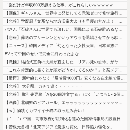
「楽だけど年収800万超える仕事」がこれらしいｗｗｗｗｗ
【画像】ギャルさん、世界中に発信してる意識ゼロで修学旅行の宿をSNS公...
【悲報】学歴厨「文系なら地方旧帝大よりも早慶の方が上！」←これｗｗｗｗ
パさん「石破さんは世界でも珍しい、国民による石破辞めるなデモが自然発生...
【悲報】葬送のフリーレンとかいうアウラを退場させてから駄作になった作品...
【ニュース】韓国メディア「幻となった女性天皇。日本皇族に韓半島の男の血...
EVって中国のせいで完全に終わったよな
【戦慄】結婚式直前の夫婦が直面した「リアル死の恐怖」がヤバすぎる・・・...
「これを肯定的に書くとか頭がどうかしてるのか？」と某メディアの焚書称賛...
【驚愕】 新幹線じゃなく『帰省費4000円』安くなる在来線で帰省した結...
【悲報】 大分県、ガチで逝く・・・・・・
【悲報】 取引先専務「Aを20個注文する」 ぼく「いつも1～2個しか使...
【画像】北朝鮮のビアガール、エッッッッッッッッッッッッッッッッッ！
【ｗ】物凄くカワイイ子猫の取っ組み合い！
（ ´_ゝ`）中国「高市政権が法制化を進めた国家情報局の設置日が7月3...
中曽根元首相「北東アジアで急激な変化 日韓協力強化を」