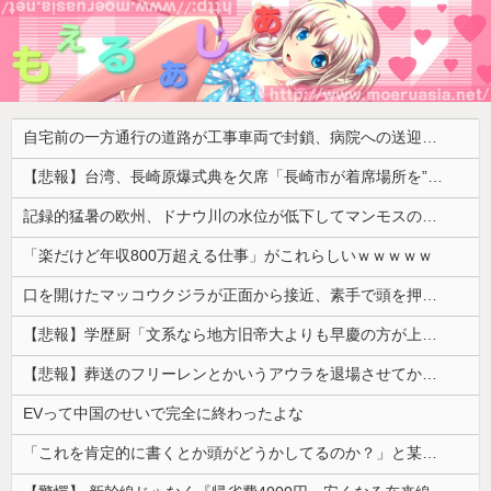
自宅前の一方通行の道路が工事車両で封鎖、病院への送迎のために車をどかして欲しいと作業スタッフに頼むと……
【悲報】台湾、長崎原爆式典を欠席「長崎市が着席場所を”外交団エリア外にあえて配置”した！」 → ﾈｯﾄ「核を持つ中国に屈指した！」「失礼すぎ」「台湾は筋通した！」ｗｗｗｗｗ
記録的猛暑の欧州、ドナウ川の水位が低下してマンモスの骨や沈没したドイツ軍の戦艦が出現
「楽だけど年収800万超える仕事」がこれらしいｗｗｗｗｗ
口を開けたマッコウクジラが正面から接近、素手で頭を押し返すダイバー「まだ子どもで、変な魚が何なのか確かめてるだけ」【海外の反応】
【悲報】学歴厨「文系なら地方旧帝大よりも早慶の方が上！」←これｗｗｗｗ
【悲報】葬送のフリーレンとかいうアウラを退場させてから駄作になった作品ｗｗｗｗｗ
EVって中国のせいで完全に終わったよな
「これを肯定的に書くとか頭がどうかしてるのか？」と某メディアの焚書称賛記事にツッコミ殺到、自分で本屋を作るとかそういう話かと思ったら……