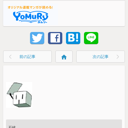
home
前の記事
次の記事
石破