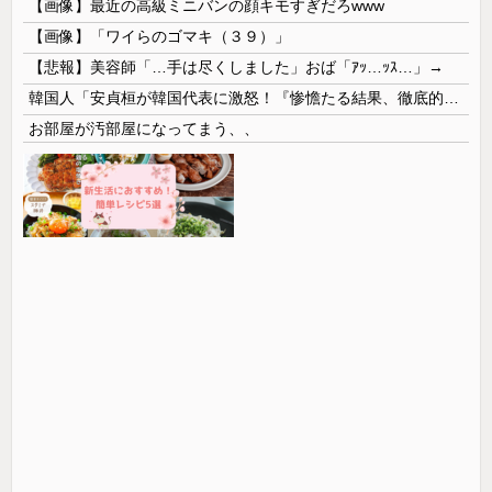
【画像】最近の高級ミニバンの顔キモすぎだろwww
【画像】「ワイらのゴマキ（３９）」
【悲報】美容師「…手は尽くしました」おば「ｱｯ…ｯｽ…」→
韓国人「安貞桓が韓国代表に激怒！『惨憺たる結果、徹底的な刷新が必要だ』と監督や協会を痛烈批判」
お部屋が汚部屋になってまう、、