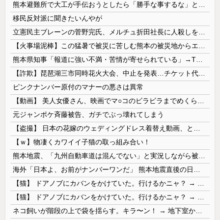
熊本避難所で大工が手伝おうとしたら「勝手な事するな」と行政側に止められた！との証言、内容があまりに胡散臭すぎた結果……
移民反対派に聞きたいんやが
立憲民主ブレーンの菅野完氏、メルチュ折田社長に人殺しを連呼
【火事場泥棒】この猛暑で被災に苦しむ熊本の被災地からエアコン室外機を窃盗する極悪人が現れる 熊本県警が無職47歳を逮捕
熊本県知事「報道に強い不満・苦情が寄せられている」→TBSの報道特集がまさにそれな件
【詐欺】琵琶湖三市同時花火大会、中止を発表…チケット代や出店料の返金については明言せず
ピンクナンバー原付のマナーの悪さは異常
【動画】 美人女優さん、映画でマ○コのビラビラまでめくらせてしまうｗｗｗｗｗｗ
元ジャンポケ斉藤被告、ガチでぶっ壊れてしまう
【盗撮】 日本の花嫁のウェディングドレス着替え動画、とんでもない神乳だと海外で話題に
【ｗ】物凄くカワイイ子猫の取っ組み合い！
熊本地震、「九州自動車道は混んでない」と実況しながら被災地へ向かう有名アナなどに批判殺到 全国紙記者「最新の状況をいち早く伝えることは報道機関としての責務」「情報を取り上げることには大きな意義がある」
海外「日本よ、お前がナンバーワンだ」 熊本地震直後の日本の対応のスピードに世界が衝撃
【猫】 ドアノブにカバンをかけていた。行けるかニャ？ → 猫はこうなります…
【猫】 ドアノブにカバンをかけていた。行けるかニャ？ → 猫はこうなります…
ネコ飼いが階段の上で袋を揺らす。キラ〜ン！ → 地下室からヤツが現れる…