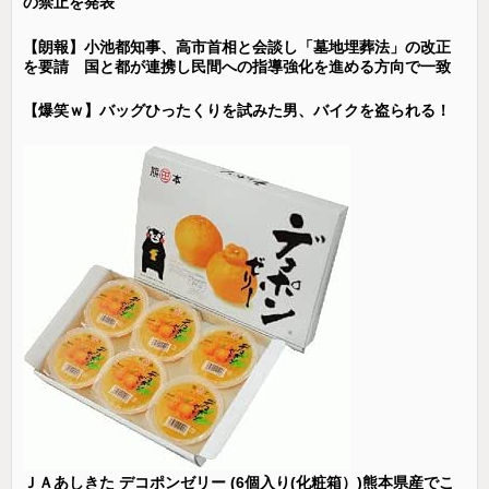
の禁止を発表
【朗報】小池都知事、高市首相と会談し「墓地埋葬法」の改正
を要請 国と都が連携し民間への指導強化を進める方向で一致
【爆笑ｗ】バッグひったくりを試みた男、バイクを盗られる！
ＪＡあしきた デコポンゼリー (6個入り(化粧箱）)熊本県産でこ