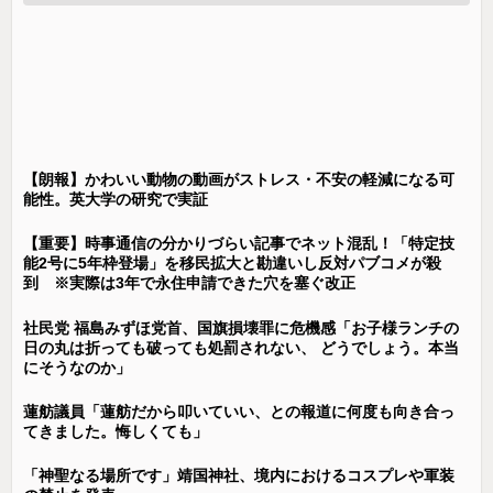
【朗報】かわいい動物の動画がストレス・不安の軽減になる可
能性。英大学の研究で実証
【重要】時事通信の分かりづらい記事でネット混乱！「特定技
能2号に5年枠登場」を移民拡大と勘違いし反対パブコメが殺
到 ※実際は3年で永住申請できた穴を塞ぐ改正
社民党 福島みずほ党首、国旗損壊罪に危機感「お子様ランチの
日の丸は折っても破っても処罰されない、 どうでしょう。本当
にそうなのか」
蓮舫議員「蓮舫だから叩いていい、との報道に何度も向き合っ
てきました。悔しくても」
「神聖なる場所です」靖国神社、境内におけるコスプレや軍装