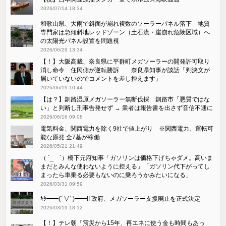
2026/07/14 18:34
和歌山県、大雨で斜面が崩れ複数のソーラーパネル落下 地質
専門家は急傾斜地レッドゾーン（土石流・崖崩れ危険区域）へ
の太陽光パネル設置を問題視
2026/06/29 13:34
【！】大阪高裁、奈良県に平群町メガソーラーの開発許可取り
消し命令 住民側が逆転勝訴 奈良県知事が談話「判決文が
届いていないのでコメントを差し控えます」
2026/06/19 10:44
【は？】釧路湿原メガソーラー無断伐採 釧路市「悪質ではな
い」と判断し刑事告発せず → 業者は報告書を出さず音信不通に
2026/06/16 09:08
電気料金、関西電力を除く9社で値上がり ※関西電力、運転可
能な原発 全7基が稼働
2026/05/21 21:49
（ ´_ゝ`）橋下元府知事「ガソリンは価格下げちゃダメ。高いま
まだとみんな使わないように控える」「ガソリン代下がってし
まったら車乗る必要もないのに乗ろうかみたいになる」
2026/03/31 09:59
ｷﾀ━━(ﾟ∀ﾟ)━━!! 政府、メガソーラー支援廃止を正式決定
2026/03/19 18:12
【！】テレ朝「震災から15年、再エネに使う金も時間もあっ