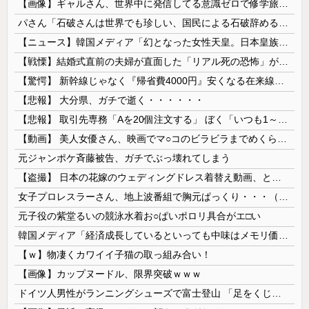
【画像】ギャルさん、世界中に発信してる意識ゼロで修学旅行の宿をSNS公開してしまうｗｗｗ 【Pickup08082952】
パさん「石破さんは世界でも珍しい、国民による石破辞めるなデモが自然発生した総理大臣です」
【ニュース】韓国メディア「幻となった女性天皇。日本皇族に韓半島の男の血が入る可能性がゼロに・・・」
【戦慄】結婚式直前の夫婦が直面した「リアル死の恐怖」がヤバすぎる・・・・
【驚愕】 新幹線じゃなく『帰省費4000円』安くなる在来線で帰省した結果ｗｗｗｗｗ
【悲報】 大分県、ガチで逝く・・・・・・
【悲報】 取引先専務「Aを20個注文する」 ぼく「いつも1～2個しか使わないけど本当に20であってる？」 取専「あってる」→結果『こう』なったんだが...
【動画】 美人女優さん、映画でマ○コのビラビラまでめくらせてしまうｗｗｗｗｗｗ
元ジャンポケ斉藤被告、ガチでぶっ壊れてしまう
【盗撮】 日本の花嫁のウェディングドレス着替え動画、とんでもない神乳だと海外で話題に
女子プロレスラーさん、地上波番組で胸元ぱっくり・・・（※画像あり）
元子役の紫堂るいの競泳水着お○ぱいポロリ具合がエ□い
韓国メディア「経済成長しているといっても中味はメモリ価格だけ。雇用増加見通しが半減してしまった」……韓国の内需不況は根強い状況っすね
【ｗ】物凄くカワイイ子猫の取っ組み合い！
【画像】カップヌードル、限界突破ｗｗｗ
ドイツ人男性がランニングシューズで富士登山 「足をくじいて動けない」