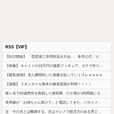
RSS【VIP】
【8/22開催】 「琵琶湖三市同時花火大会」、各市公式「そんな花火大会は存在しない」→ 高価チケットを購入した人達がSNS阿鼻叫喚
【画像】 キャミイの18万円の最新フィギュア、ガチで作り込みがエグすぎる
【腹筋崩壊】 見た瞬間吹いた画像を貼っていくスレｗｗｗｗ
【速報】 イオンモール熊本の爆発原因が判明！！！！
槍ヶ岳で60歳男性を救助した救助隊、だが僅か1時間後にその男性が所属していたPTから連絡があって……
長男嫁が「お姉ちゃん助けて」と電話してきた。バカトメが、雪の中うちの息子に会いに来ようとしたらしく...
女「今の夫とは離婚する。次はマジメで経済力のある男と結婚したいな」私「幸せになってね！」→産科の授乳室で出会った女性のその後が・・・