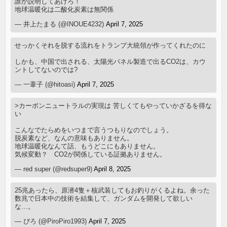
誰か説明してあげろ！
地球温暖化は二酸化炭素は無関係
— 井上たまる (@INOUE4232)
April 7, 2025
せっかくそれを脱する流れをトランプ大統領が作ってくれたのに
しかも、中国で出される、太陽光パネル製造で出るCO2は、カウ
ントしてないのでは?
— 一葦子 (@hitoasi)
April 7, 2025
>カーボンニュートラルの実現は 苦しくてもやっていかざるを得な
い
こんなでたらめをいつまで言うつもりなのでしょう。
脱炭素など、なんの意味もありません。
地球温暖化なんて話、もうどこにもありません。
気候変動？ CO2が関係している証拠ありません。
— red super (@redsuper9)
April 8, 2025
25兆あったら、原潜4隻＋核武装してもお釣りがくるよね。余った
数兆で日本中の技術を結集して、ガンダムを開発して欲しい
な…。
— ぴろ (@PiroPiro1993)
April 7, 2025