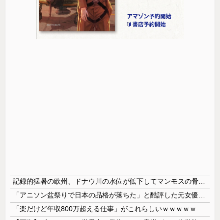
記録的猛暑の欧州、ドナウ川の水位が低下してマンモスの骨や沈没したドイツ軍の戦艦が出現
「アニソン盆祭りで日本の品格が落ちた」と酷評した元女優、「あんたが品格を語るのかよ！」と総ツッコミを食らってしまい……
「楽だけど年収800万超える仕事」がこれらしいｗｗｗｗｗ