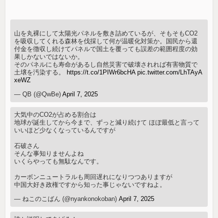
山を丸裸にして太陽光パネルを敷き詰めているが、そもそもCO2
を吸収してくれる森林を伐採して何が温暖化対策か。国民から還
付金を徴収し続けてパネルで国土を覆っても誤差の範囲程度の効
果しかないではないか。
そのパネルにも寿命があるし自然災害で破壊されれば有害物質で
土壌を汚染する。
https://t.co/1PIWr6bcHA
pic.twitter.com/LhTAyA
xeWZ
— QB (@QwBe)
April 7, 2025
大気中のCO2が占める割合は
地球が誕生してから今まで、ずっと減り続けて ほぼ最低と言って
いいほど少なくなっているんですが
石破さん
そんな事知りませんよね
いくらやっても無駄なんです。
カーボンニュートラルも周回遅れになりつつありますが
中国大好き政権ですから知った事じゃないですねよ。
— ねこのこばん (@nyankonokoban)
April 7, 2025