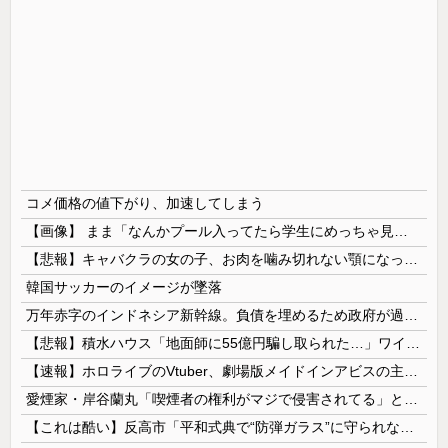
コメ価格の値下がり、加速してしまう
【画像】 まま「なんかプール入ってたら学生にめっちゃ見られたw」
【悲報】キャバクラの女の子、お肉を噛み切れない顎になってしまう・・・
韓国サッカーのイメージが墜落
万年赤字のインドネシア新幹線。負債を埋めるため政府が過半数の株式を引き受ける
【悲報】積水ハウス「地面師に55億円騙し取られた…」ワイ「会社終わったやろなぁ」→結果ｗｗｗｗ
【速報】ホロライブのVtuber、劇場版メイドインアビスの主題歌決定wwwwwwwwww
愛煙家・岸谷蘭丸「喫煙者の権利がマジで侵害されてる」と私見 「いくら税金を我々が払ってるんだと」
【これは酷い】反高市「平和式典で“防弾ガラス”に守られながらスピーチ。『高市出て行け』の声も。そういう人が日本の総理」→ツッコミ多数「石破さんの...