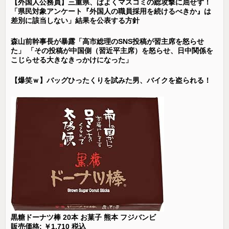
【外国人公務員】三重県、ぱよくマスコミの総攻撃に屈せず！
「県民対象アンケート『外国人の職員採用を続けるべきか』は
差別に該当しない」結果を公表する方針
森山前幹事長が暴露「高市総理のSNS投稿が習主席を怒らせ
た」 「その投稿が中国側（習近平主席）を怒らせ、日中関係を
こじらせる大きなきっかけになった」
【爆笑ｗ】バッグひったくりを試みた男、バイクを盗られる！
黒糖ドーナツ棒 20本 お菓子 熊本 フジバンビ
販売価格: ￥1,710 税込