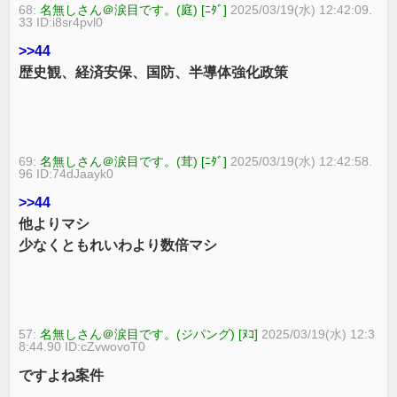
68:
名無しさん＠涙目です。(庭) [ﾆﾀﾞ]
2025/03/19(水) 12:42:09.
33 ID:i8sr4pvl0
>>44
歴史観、経済安保、国防、半導体強化政策
69:
名無しさん＠涙目です。(茸) [ﾆﾀﾞ]
2025/03/19(水) 12:42:58.
96 ID:74dJaayk0
>>44
他よりマシ
少なくともれいわより数倍マシ
57:
名無しさん＠涙目です。(ジパング) [ﾇｺ]
2025/03/19(水) 12:3
8:44.90 ID:cZvwovoT0
ですよね案件