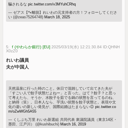
騙されるな
pic.twitter.com/v3MYuhCRhq
— ゼアス【🐾離脱】れいわの元支持者の方！フォローしてくださ
い (@zeas75264748)
March 18, 2025
5:
ｆ(やわらか銀行) [EU]
2025/03/19(水) 12:21:30.84 ID:QHNH
X0zZ0
れいわ議員
夫が中国人
天然温泉に行った時のこと。休日で混雑していて出てきた夫が
「すごい人で餃子状態だよねー」と言った。はて？餃子？と思っ
て考えたら、そうか、水餃子を茹でる鍋の状態を言ってるのね、
と納得（笑）。日本人なら、芋洗い状態を餃子状態と。表現や文
化の違いの新しい発見が、国際結婚はたまらない😊
pic.twitter.co
m/oZwWGh5A55
— くしぶち万里 れいわ新選組 共同代表 衆議院議員（東京14区・
墨田、江戸川） (@kushibuchi)
March 16, 2019