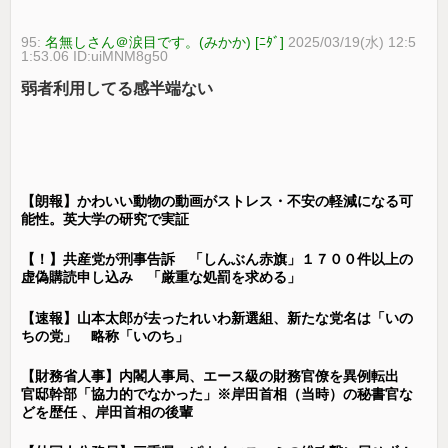
95:
名無しさん＠涙目です。(みかか) [ﾆﾀﾞ]
2025/03/19(水) 12:5
1:53.06 ID:uiMNM8g50
弱者利用してる感半端ない
【朗報】かわいい動物の動画がストレス・不安の軽減になる可
能性。英大学の研究で実証
【！】共産党が刑事告訴 「しんぶん赤旗」１７００件以上の
虚偽購読申し込み 「厳重な処罰を求める」
【速報】山本太郎が去ったれいわ新選組、新たな党名は「いの
ちの党」 略称「いのち」
【財務省人事】内閣人事局、エース級の財務官僚を異例転出
官邸幹部「協力的でなかった」※岸田首相（当時）の秘書官な
どを歴任 、岸田首相の後輩