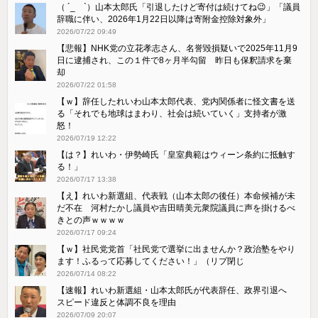
（ ´_ゝ`）山本太郎氏「引退したけど寄付は続けてね😉」「議員
辞職に伴い、2026年1月22日以降は寄附金控除対象外」
2026/07/22 09:49
【悲報】NHK党の立花孝志さん、名誉毀損疑いで2025年11月9
日に逮捕され、この１件で8ヶ月半勾留 昨日も保釈請求を棄
却
2026/07/22 01:58
【ｗ】辞任したれいわ山本太郎代表、党内関係者に怪文書を送
る「それでも地球はまわり、社会は続いていく」支持者が激
怒！
2026/07/19 12:22
【は？】れいわ・伊勢崎氏「皇室典範はウィーン条約に抵触す
る！」
2026/07/17 13:38
【え】れいわ新選組、代表戦（山本太郎の後任）本命候補が未
だ不在 河村たかし議員や吉田晴美元衆院議員に声を掛けるべ
きとの声ｗｗｗｗ
2026/07/17 09:24
【ｗ】社民党党首「社民党で選挙に出ませんか？政治塾をやり
ます！ふるって応募してください！」（リプ閉じ
2026/07/14 08:22
【速報】れいわ新選組・山本太郎氏が代表辞任、政界引退へ
スピード違反と体調不良を理由
2026/07/09 20:07