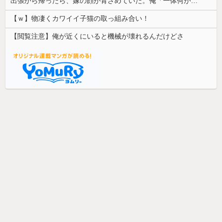
出張から帰ったら、嫁の顔が青ざめていた。俺「一体何があったんだ？」嫁「…」→子供たちに話を聞くと…
【ｗ】物凄くカワイイ子猫の取っ組み合い！
【閲覧注意】俺が近くにいると機械が壊れるんだけどさ