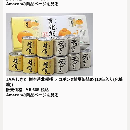
Amazonの商品ページを見る
JAあしきた 熊本芦北柑橘 デコポン&甘夏缶詰め (10缶入り(化粧
箱))
販売価格: ￥5,665 税込
Amazonの商品ページを見る