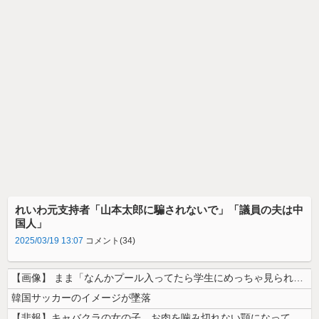
れいわ元支持者「山本太郎に騙されないで」「議員の夫は中
国人」
2025/03/19 13:07
コメント(34)
【画像】 まま「なんかプール入ってたら学生にめっちゃ見られたw」
韓国サッカーのイメージが墜落
【悲報】キャバクラの女の子、お肉を噛み切れない顎になってしまう・・・