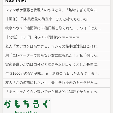
RSS【VIP】
ジャンポケ斎藤と代理人のやりとり、「地獄すぎて完全にコントになってる……」と衝撃を受ける人が続出中
【画像】 日本共産党の街宣車、ほんと碌でもないな
積水ハウス「地面師に55億円騙し取られた…」ワイ「はえーかわいそう…会社滅茶苦茶やろなぁ」
【悲報】 ドル円、年末150円割れへｗｗｗｗｗ
老人「エアコンは高すぎる、ワシらの熱中症対策はこれじゃよ」
弟「エレベーターで知らない女に蹴られた！」私「何したの？」→事情を聞いた家族全員が「それは自業自得」と呆れてしまい…
実家を継いだのは自分だと次男を追い出そうとした長男に次男が「え、この家って継ぐほどの何かがあったの？」と返した。すると…
年収1500万の父が退職。父「退職金も渡したよな？」母「貯金なんてないよー」父「全部なくなったの！？」→予想外の返事に家族騒然となり…
友人「この名前にしたい！」夫「それ漫画のキャラだろ…」→子供の名付けを巡って夫婦が大揉めになり…
「まっちゃんぐらい稼いでたら最終的には許すかもｗ」って言ったら旦那が突然怒り出した。このまま情まで枯渇しそう