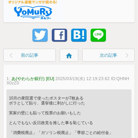
home
前の記事
次の記事
1:
あ(やわらか銀行) [EU]
2025/03/19(水) 12:19:23.62 ID:QHNH
X0zZ0
10月の衆院選で使ったポスターが7枚ある
ボラとして貼り、選挙後に剥がしに行った
実家の壁にも貼って投票のお願いもした
とんでもない反日政党を推した事を恥じている
「消費税廃止」「ガソリン税廃止」「季節ごとの給付金」