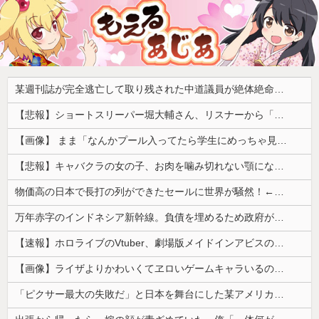
某週刊誌が完全逃亡して取り残された中道議員が絶体絶命の窮地、「今度は宏池会に矛先を向けたか……」と節操の無さに呆れる人が続出
【悲報】ショートスリーパー堀大輔さん、リスナーから「寝たほうがいい！」と言われてガチギレし炎上 → 高須幹也医師の医学的アドバイスに激昂 ｗｗｗｗｗｗｗｗｗ
【画像】 まま「なんかプール入ってたら学生にめっちゃ見られたw」
【悲報】キャバクラの女の子、お肉を噛み切れない顎になってしまう・・・
物価高の日本で長打の列ができたセールに世界が騒然！←「我が国でもやってくれ！」（海外の反応）
万年赤字のインドネシア新幹線。負債を埋めるため政府が過半数の株式を引き受ける
【速報】ホロライブのVtuber、劇場版メイドインアビスの主題歌決定wwwwwwwwww
【画像】ライザよりかわいくてヱロいゲームキャラいるの？ｗｗｗｗｗ
「ピクサー最大の失敗だ」と日本を舞台にした某アメリカ産アニメが話題に、日本と韓国の両方に失礼すぎるわ……