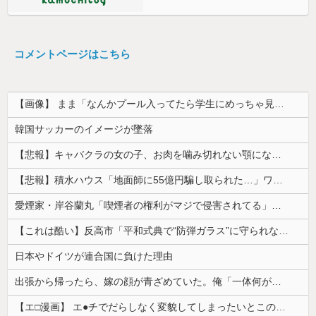
コメントページはこちら
【画像】 まま「なんかプール入ってたら学生にめっちゃ見られたw」
韓国サッカーのイメージが墜落
【悲報】キャバクラの女の子、お肉を噛み切れない顎になってしまう・・・
【悲報】積水ハウス「地面師に55億円騙し取られた…」ワイ「会社終わったやろなぁ」→結果ｗｗｗｗ
愛煙家・岸谷蘭丸「喫煙者の権利がマジで侵害されてる」と私見 「いくら税金を我々が払ってるんだと」
【これは酷い】反高市「平和式典で“防弾ガラス”に守られながらスピーチ。『高市出て行け』の声も。そういう人が日本の総理」→ツッコミ多数「石破さんの...
日本やドイツが連合国に負けた理由
出張から帰ったら、嫁の顔が青ざめていた。俺「一体何があったんだ？」嫁「…」→子供たちに話を聞くと…
【エ□漫画】 エ●チでだらしなく変貌してしまったいとこのお姉ちゃんにチン○ン搾り取られちゃうショタ君…！