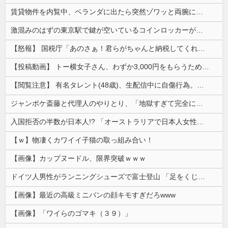
賃貸物件を内覧中、ベランダに出たら突然ゾワッと両腕に鳥肌が出た。「やっぱりこの部屋嫌だ」と思った瞬間、体が前にドンッと突き飛ばされて…
激混みのはずの東京駅で鍵が空いているコインロッカーが散見、「ラッキー」と思って中を確認してみると……
【怒報】 国税庁「あのさぁ！君らがちゃんと納税してくれないとこうなっちゃうけどどうする？！」←これw w w w w w w w
【投稿動画】 トー横女子さん、わずか3,000円をもらうために大人のチ●ポをしゃぶってしまう…
【閲覧注意】 有名タレント(48歳)、生配信中に自傷行為。想像の10倍エグくてファン全員トラウマに…
ジャンポケ斎藤と代理人のやりとり、「地獄すぎて完全にコントになってる……」と衝撃を受ける人が続出中
入国拒否の半数が日本人!? 「オーストラリアで日本人女性が売春」
【ｗ】物凄くカワイイ子猫の取っ組み合い！
【画像】カップヌードル、限界突破ｗｗｗ
ドイツ人男性がランニングシューズで富士登山 「足をくじいて動けない」
【画像】最近の高級ミニバンの顔キモすぎだろwww
【画像】「ワイらのゴマキ（３９）」