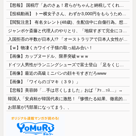
【怒報】 国税庁「あのさぁ！君らがちゃんと納税してくれないとこうなっちゃうけどどうする？！」←これw w w w w w w w
【投稿動画】 トー横女子さん、わずか3,000円をもらうために大人のチ●ポをしゃぶってしまう…
【閲覧注意】 有名タレント(48歳)、生配信中に自傷行為。想像の10倍エグくてファン全員トラウマに…
ジャンポケ斎藤と代理人のやりとり、「地獄すぎて完全にコントになってる……」と衝撃を受ける人が続出中
入国拒否の半数が日本人!? 「オーストラリアで日本人女性が売春」
【ｗ】物凄くカワイイ子猫の取っ組み合い！
【画像】カップヌードル、限界突破ｗｗｗ
ドイツ人男性がランニングシューズで富士登山 「足をくじいて動けない」
【画像】最近の高級ミニバンの顔キモすぎだろwww
【画像】「ワイらのゴマキ（３９）」
【悲報】美容師「…手は尽くしました」おば「ｱｯ…ｯｽ…」→
韓国人「安貞桓が韓国代表に激怒！『惨憺たる結果、徹底的な刷新が必要だ』と監督や協会を痛烈批判」
お部屋が汚部屋になってまう、、