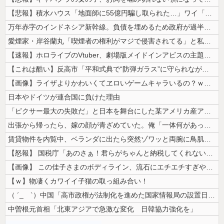
【悲報】積水ハウス「地面師に55億円騙し取られた…」ワイ「会社終わった...
万年赤字のインドネシア新幹線。負債を埋めるため政府が過半数の株式を引き...
愛煙家・岸谷蘭丸「喫煙者の権利がマジで侵害されてる」と私見 「いくら税...
【速報】ホロライブのVtuber、劇場版メイドインアビスの主題歌決定w...
【これは酷い】反高市「平和式典で“防弾ガラス”に守られながらスピーチ。...
【画像】ライザよりかわいくてヱロいゲームキャラいるの？ｗｗｗｗｗ
日本やドイツが連合国に負けた理由
「ピクサー最大の失敗だ」と日本を舞台にした某アメリカ産アニメが話題に、...
出張から帰ったら、嫁の顔が青ざめていた。俺「一体何があったんだ？」嫁「...
賃貸物件を内覧中、ベランダに出たら突然ゾワッと両腕に鳥肌が出た。「やっ...
【怒報】 国税庁「あのさぁ！君らがちゃんと納税してくれないとこうなっち...
【画像】 この佳子さまのボディライン、流石にエチエチすぎやろ！
【ｗ】物凄くカワイイ子猫の取っ組み合い！
（ ´_ゝ`）中国「高市政権が法制化を進めた国家情報局の設置日が7月3...
中曽根元首相「北東アジアで急激な変化 日韓協力強化を」