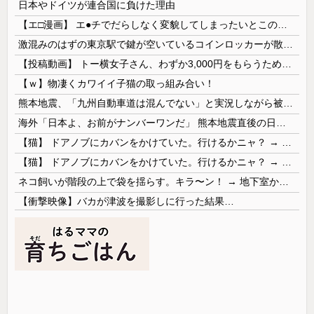
日本やドイツが連合国に負けた理由
【エ□漫画】 エ●チでだらしなく変貌してしまったいとこのお姉ちゃんにチン○ン搾り取られちゃうショタ君…！
激混みのはずの東京駅で鍵が空いているコインロッカーが散見、「ラッキー」と思って中を確認してみると……
【投稿動画】 トー横女子さん、わずか3,000円をもらうために大人のチ●ポをしゃぶってしまう…
【ｗ】物凄くカワイイ子猫の取っ組み合い！
熊本地震、「九州自動車道は混んでない」と実況しながら被災地へ向かう有名アナなどに批判殺到 全国紙記者「最新の状況をいち早く伝えることは報道機関としての責務」「情報を取り上げることには大きな意義がある」
海外「日本よ、お前がナンバーワンだ」 熊本地震直後の日本の対応のスピードに世界が衝撃
【猫】 ドアノブにカバンをかけていた。行けるかニャ？ → 猫はこうなります…
【猫】 ドアノブにカバンをかけていた。行けるかニャ？ → 猫はこうなります…
ネコ飼いが階段の上で袋を揺らす。キラ〜ン！ → 地下室からヤツが現れる…
【衝撃映像】バカが津波を撮影しに行った結果…