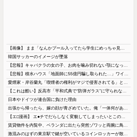
【画像】 まま「なんかプール入ってたら学生にめっちゃ見られたw」
韓国サッカーのイメージが墜落
【悲報】キャバクラの女の子、お肉を噛み切れない顎になってしまう・・・
【悲報】積水ハウス「地面師に55億円騙し取られた…」ワイ「会社終わったやろなぁ」→結果ｗｗｗｗ
愛煙家・岸谷蘭丸「喫煙者の権利がマジで侵害されてる」と私見 「いくら税金を我々が払ってるんだと」
【これは酷い】反高市「平和式典で“防弾ガラス”に守られながらスピーチ。『高市出て行け』の声も。そういう人が日本の総理」→ツッコミ多数「石破さんの...
日本やドイツが連合国に負けた理由
出張から帰ったら、嫁の顔が青ざめていた。俺「一体何があったんだ？」嫁「…」→子供たちに話を聞くと…
【エ□漫画】 エ●チでだらしなく変貌してしまったいとこのお姉ちゃんにチン○ン搾り取られちゃうショタ君…！
賃貸物件を内覧中、ベランダに出たら突然ゾワッと両腕に鳥肌が出た。「やっぱりこの部屋嫌だ」と思った瞬間、体が前にドンッと突き飛ばされて…
激混みのはずの東京駅で鍵が空いているコインロッカーが散見、「ラッキー」と思って中を確認してみると……