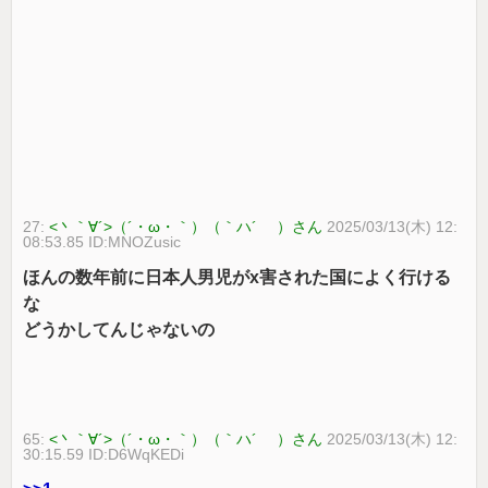
27:
<丶｀∀´>（´・ω・｀）（｀ハ´ ）さん
2025/03/13(木) 12:
08:53.85 ID:MNOZusic
ほんの数年前に日本人男児がx害された国によく行ける
な
どうかしてんじゃないの
65:
<丶｀∀´>（´・ω・｀）（｀ハ´ ）さん
2025/03/13(木) 12:
30:15.59 ID:D6WqKEDi