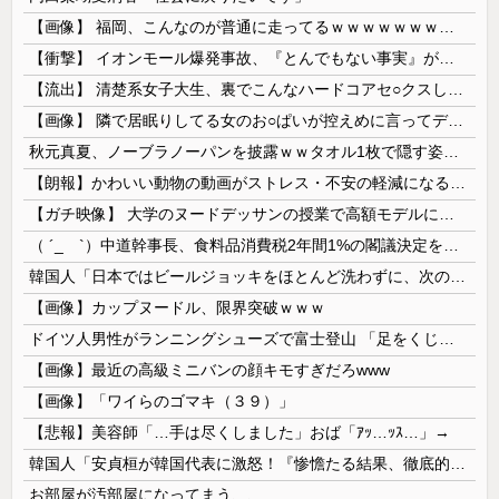
【画像】 福岡、こんなのが普通に走ってるｗｗｗｗｗｗｗｗｗｗｗｗｗｗｗｗ
【衝撃】 イオンモール爆発事故、『とんでもない事実』が判明してしまう・・・・・・
【流出】 清楚系女子大生、裏でこんなハードコアセ○クスしてたとか嘘だろ…（動画あり）
【画像】 隣で居眠りしてる女のお○ぱいが控えめに言ってデカいｗｗｗ
秋元真夏、ノーブラノーパンを披露ｗｗタオル1枚で隠す姿がほぼA●女優・・
【朗報】かわいい動物の動画がストレス・不安の軽減になる可能性。英大学の研究で実証
【ガチ映像】 大学のヌードデッサンの授業で高額モデルに依頼したら○○○が凄すぎた動画、お前らの想像の20倍は凄い
（ ´_ゝ`）中道幹事長、食料品消費税2年間1%の閣議決定を批判 → 記者「中道改革連合は食料品消費税ゼロを公約に掲げていたが？」→ 階猛氏「
韓国人「日本ではビールジョッキをほとんど洗わずに、次の客に出すんだ！ これが証拠の映像だ!!」……あー、なるほどですねー。韓国には「アレ」がないんだ？
【画像】カップヌードル、限界突破ｗｗｗ
ドイツ人男性がランニングシューズで富士登山 「足をくじいて動けない」
【画像】最近の高級ミニバンの顔キモすぎだろwww
【画像】「ワイらのゴマキ（３９）」
【悲報】美容師「…手は尽くしました」おば「ｱｯ…ｯｽ…」→
韓国人「安貞桓が韓国代表に激怒！『惨憺たる結果、徹底的な刷新が必要だ』と監督や協会を痛烈批判」
お部屋が汚部屋になってまう、、