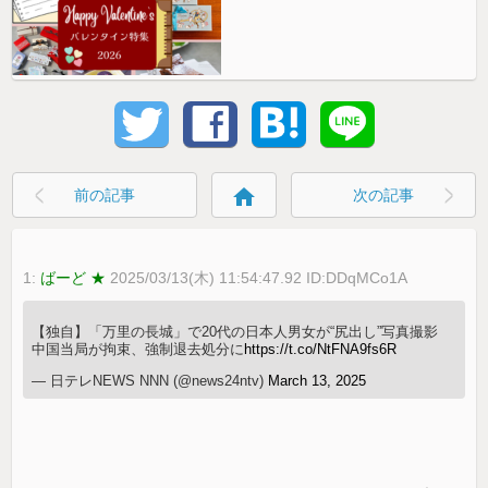
home
前の記事
次の記事
1:
ばーど ★
2025/03/13(木) 11:54:47.92 ID:DDqMCo1A
【独自】「万里の長城」で20代の日本人男女が“尻出し”写真撮影
中国当局が拘束、強制退去処分に
https://t.co/NtFNA9fs6R
— 日テレNEWS NNN (@news24ntv)
March 13, 2025