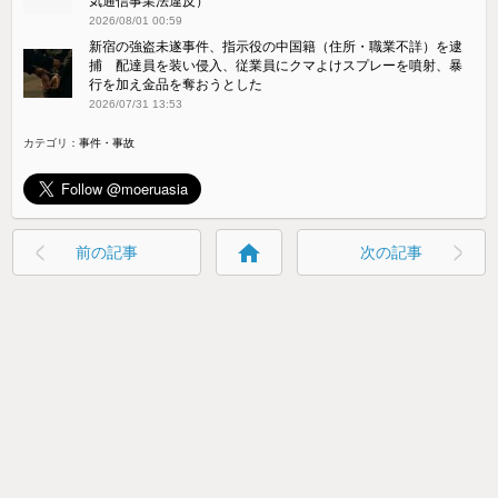
気通信事業法違反）
2026/08/01 00:59
新宿の強盗未遂事件、指示役の中国籍（住所・職業不詳）を逮
捕 配達員を装い侵入、従業員にクマよけスプレーを噴射、暴
行を加え金品を奪おうとした
2026/07/31 13:53
カテゴリ：
事件・事故
home
前の記事
次の記事