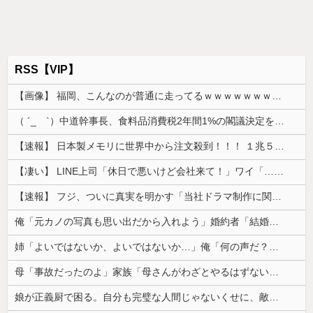
RSS【VIP】
【画像】 福岡、こんなのが普通に走ってるｗｗｗｗｗｗｗｗｗｗｗｗｗｗｗｗｗｗｗｗｗｗｗｗｗｗｗｗｗｗｗｗｗｗｗｗｗｗｗｗ
（ ´_ゝ`）中道幹事長、食料品消費税2年間1%の閣議決定を批判 → 記者「中道改革連合は食料品消費税ゼロを公約に掲げていたが？」→ 階猛氏「
【速報】 日本製メモリに世界中から注文殺到！！！ １兆５０００億円で工場増築へ
【凄い】 LINE上司「休日で悪いけど会社来て！」ワイ「…無視」上司「マジでヤバいから！」←その結果ｗｗｗｗｗ
【速報】 フジ、ついに真実を明かす「当社ドラマ制作に関するご説明」5chの目は厳しいぞ
俺「元カノの写真も思い出だから入れよう」婚約者「結婚やめる！」→結婚式で使うアルバム選びで大失敗して...
姉「よいではないか、よいではないか…」俺「何の声だ？」→気になって部屋を開けたら予想外の光景が広がっていて…
母「事故だったのよ」家族「母さんがわざとやるはずない」→嫁が毒を飲まされ子どもを失ったのに信じてもらえず…
娘が正義厨で困る。自分も完璧な人間じゃないくせに、敵増やしそうな正論を言い出し...