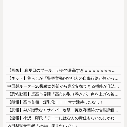
【画像】 真夏日のプール、ガチで最高すぎｗｗｗｗｗｗｗｗｗｗ
【ネット】荒らしが『警察官発砲で犯人の自傷行為が無かったことにされた』記事に「難癖な記事」とイチャモン→自傷行為の動画が拡散してマスゴミの偏向報...
中国製ルーター20機種に外部から完全制御できる機能が仕込まれていたことが判明・・・
【恐怖動画】反高市界隈「高市の取り巻きが、声を上げる被災地のおばちゃんに詰め寄ってるぅ！」→よく聞くと何やらヤバいことを言っていると話題に…
【朗報】高市首相、爆乳化！！！ サナ活待ったなし！
【悲報】AIが指示なくサイバー攻撃 英政府機関の性能評価試験
【速報】小沢一郎氏「デニーにはなんの責任もないのにかわいそう、不幸なこと利用し悪宣伝する人にしっかり対応を」
内田梨瑚受刑者「社会に戻りたいです」