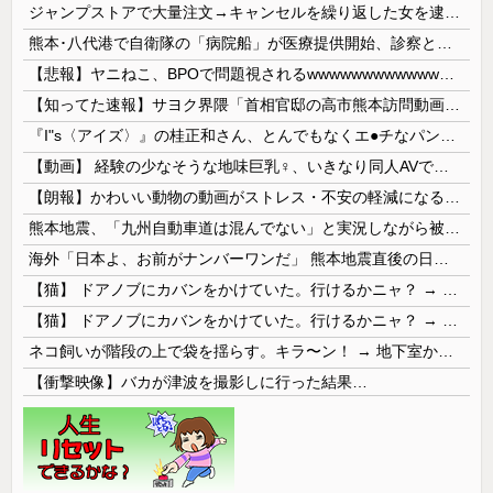
ジャンプストアで大量注文→キャンセルを繰り返した女を逮捕 「注文で欲求が満たされた」総額43億円
熊本･八代港で自衛隊の「病院船」が医療提供開始、診察と薬剤処方…被災者向け大浴場も！
【悲報】ヤニねこ、BPOで問題視されるwwwwwwwwwwwwwwwwwwwwwwww
【知ってた速報】サヨク界隈「首相官邸の高市熊本訪問動画にBGMが付いてる！災害利用ガー！」→産経「安倍岸田石破時代も同様。当時は批判なかった」（...
『I"s〈アイズ〉』の桂正和さん、とんでもなくエ●チなパンツを描く。これもう芸術だろ
【動画】 経験の少なそうな地味巨乳♀、いきなり同人AVで生挿入セッ○スしてしまう。 日本終わりすぎだろ・・・
【朗報】かわいい動物の動画がストレス・不安の軽減になる可能性。英大学の研究で実証
熊本地震、「九州自動車道は混んでない」と実況しながら被災地へ向かう有名アナなどに批判殺到 全国紙記者「最新の状況をいち早く伝えることは報道機関としての責務」「情報を取り上げることには大きな意義がある」
海外「日本よ、お前がナンバーワンだ」 熊本地震直後の日本の対応のスピードに世界が衝撃
【猫】 ドアノブにカバンをかけていた。行けるかニャ？ → 猫はこうなります…
【猫】 ドアノブにカバンをかけていた。行けるかニャ？ → 猫はこうなります…
ネコ飼いが階段の上で袋を揺らす。キラ〜ン！ → 地下室からヤツが現れる…
【衝撃映像】バカが津波を撮影しに行った結果…