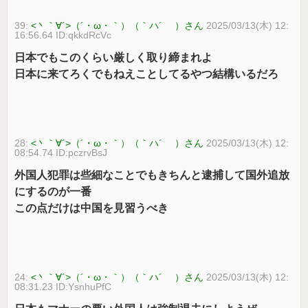
39:
<丶｀∀´>（´・ω・｀）（｀ハ´ ）さん
2025/03/13(木) 12:
16:56.64 ID:qkkdRcVc
日本でもこのくらい厳しく取り締まれよ
日本に来てろくでもねえことしてるやつ結構いるだろ
28:
<丶｀∀´>（´・ω・｀）（｀ハ´ ）さん
2025/03/13(木) 12:
08:54.74 ID:pczrvBsJ
外国人犯罪は些細なことでもきちんと逮捕して国外追放
にするのが一番
この点だけは中国を見習うべき
24:
<丶｀∀´>（´・ω・｀）（｀ハ´ ）さん
2025/03/13(木) 12:
08:31.23 ID:YsnhuPfC