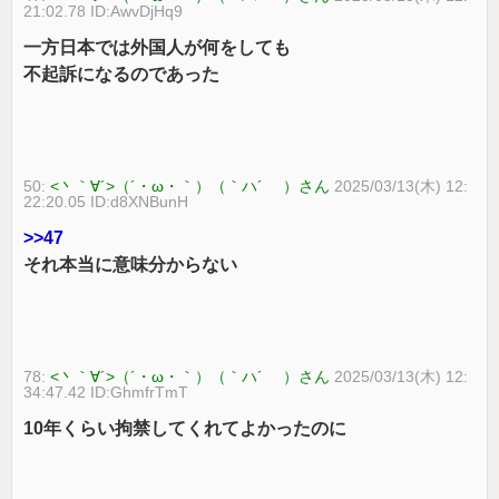
21:02.78 ID:AwvDjHq9
一方日本では外国人が何をしても
不起訴になるのであった
50:
<丶｀∀´>（´・ω・｀）（｀ハ´ ）さん
2025/03/13(木) 12:
22:20.05 ID:d8XNBunH
>>47
それ本当に意味分からない
78:
<丶｀∀´>（´・ω・｀）（｀ハ´ ）さん
2025/03/13(木) 12:
34:47.42 ID:GhmfrTmT
10年くらい拘禁してくれてよかったのに