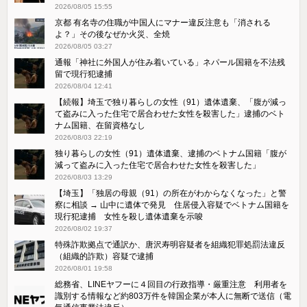
2026/08/05 15:55
京都 有名寺の住職が中国人にマナー違反注意も「消される
よ？」その後なぜか火災、全焼
2026/08/05 03:27
通報「神社に外国人が住み着いている」ネパール国籍を不法残
留で現行犯逮捕
2026/08/04 12:41
【続報】埼玉で独り暮らしの女性（91）遺体遺棄、「腹が減っ
て盗みに入った住宅で居合わせた女性を殺害した」逮捕のベト
ナム国籍、在留資格なし
2026/08/03 22:19
独り暮らしの女性（91）遺体遺棄、逮捕のベトナム国籍「腹が
減って盗みに入った住宅で居合わせた女性を殺害した」
2026/08/03 13:29
【埼玉】「独居の母親（91）の所在がわからなくなった」と警
察に相談 → 山中に遺体で発見 住居侵入容疑でベトナム国籍を
現行犯逮捕 女性を殺し遺体遺棄を示唆
2026/08/02 19:37
特殊詐欺拠点で通訳か、唐沢寿明容疑者を組織犯罪処罰法違反
（組織的詐欺）容疑で逮捕
2026/08/01 19:58
総務省、LINEヤフーに４回目の行政指導・厳重注意 利用者を
識別する情報など約803万件を韓国企業が本人に無断で送信（電