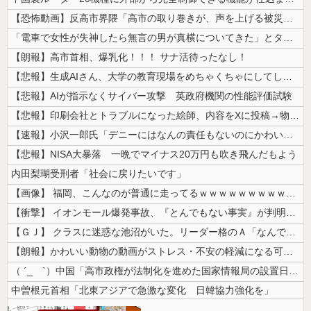
【恐怖動画】反高市界隈「高市の取り巻きが、声を上げる被災地のおばちゃん...
「電車で女性が失神したら無言の男が真横についてきた」とタレントが主張、...
【朗報】高市首相、爆乳化！！！ サナ活待ったなし！
【悲報】生成AIさん、大学の教育現場をめちゃくちゃにしてしまう
【悲報】AIが指示なくサイバー攻撃 英政府機関の性能評価試験
【悲報】印刷会社とトラブルになった絵師、内容をXに投稿→物議を醸すｗｗ...
【速報】小沢一郎氏「デニーにはなんの責任もないのにかわいそう、不幸なこ...
【悲報】NISA大暴落 一晩でマイナス20万円も吹き飛んだもよう
内田梨瑚受刑者「社会に戻りたいです」
【画像】 福岡、こんなのが普通に走ってるｗｗｗｗｗｗｗｗｗｗｗｗｗｗｗ...
【衝撃】 イオンモール爆発事故、『とんでもない事実』が判明してしまう・...
【ＧＪ】 クラスに迷惑な池沼がいた。リーダー格のＡ「なんで支援学級に入...
【朗報】かわいい動物の動画がストレス・不安の軽減になる可能性。英大学の...
（ ´_ゝ`）中国「高市政権が法制化を進めた国家情報局の設置日が7月3...
中曽根元首相「北東アジアで急激な変化 日韓協力強化を」