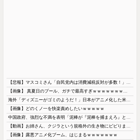
【悲報】マスコミさん「自民党内は消費減税反対が多数！」 → 自民党議員の内部暴露で嘘が完全発覚 → ｗｗｗｗｗｗｗｗｗｗｗｗｗｗ
【画像】 真夏日のプール、ガチで最高すぎｗｗｗｗｗｗｗｗｗｗ
海外「ディズニーがゴミのようだ！」日本がアニメ化した米人気SF作品に絶賛の声が殺到中
【画像】どのくノ一を快楽責めしたいｗｗｗｗｗ
中国政府、強烈な不満を表明「泥棒が『泥棒を捕まえろ』と叫ぶようなやり口で中国を貶めている」と強く非難！
【動画】お姉さん、クジラという規格外の生き物にビビりまくる 【Pickup05164712】
【画像】露悪アニメ化ブーム、はじまるｗｗｗｗｗｗｗ