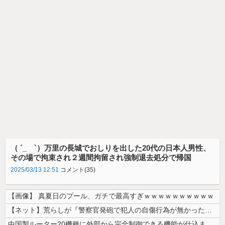
（ ´_ゝ`）万里の長城でおしりを出した20代の日本人男性、
その場で拘束され２週間拘留され強制退去処分で帰国
2025/03/13 12:51
コメント(35)
【画像】 真夏日のプール、ガチで最高すぎｗｗｗｗｗｗｗｗｗｗ
【ネット】荒らしが『警察官発砲で犯人の自傷行為が無かったことにされた』...
中国製ルーター20機種に外部から完全制御できる機能が仕込まれていたこと...