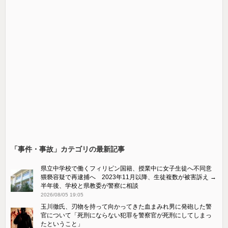
「事件・事故」カテゴリの最新記事
県立中学校で働くフィリピン国籍、授業中に女子生徒へ不同意
猥褻容疑で再逮捕へ 2023年11月以降、生徒複数が被害訴え →
半年後、学校と県教委が警察に相談
2026/08/05 19:05
玉川徹氏、刃物を持って向かってきた血まみれ男に発砲した警
官について「死刑にならない犯罪を警察官が死刑にしてしまっ
たということ」