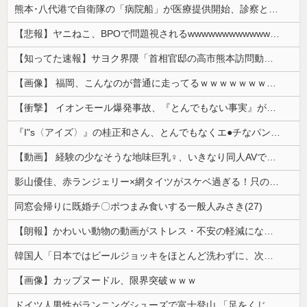
熊本･八代港で自衛隊の「病院船」が医療提供開始、診察と薬剤処方…被災者向け大浴場も！
【悲報】ヤニねこ、BPOで問題視されるwwwwwwwwwwwwwwwwwwwwwwww
【知ってた速報】サヨク界隈「首相官邸の高市熊本訪問動画にBGMが付いてる！災害利用ガー！」→産経「安倍岸田石破時代も同様。当時は批判なかった」（...
【画像】 福岡、こんなのが普通に走ってるｗｗｗｗｗｗｗｗｗｗｗｗｗｗｗｗ
【衝撃】 イオンモール爆発事故、『とんでもない事実』が判明してしまう・・・・・・
『I"s〈アイズ〉』の桂正和さん、とんでもなくエ●チなパンツを描く。これもう芸術だろ
【動画】 経験の少なそうな地味巨乳♀、いきなり同人AVで生挿入セッ○スしてしまう。 日本終わりすぎだろ・・・
影山優佳、赤ランジェリー×網タイツがスケベ過ぎる！只の痴女だろ・・・
同窓会帰りに既婚チ〇ポつまみ食いする一般人みさき(27)
【朗報】かわいい動物の動画がストレス・不安の軽減になる可能性。英大学の研究で実証
韓国人「日本ではビールジョッキをほとんど洗わずに、次の客に出すんだ！ これが証拠の映像だ!!」……あー、なるほどですねー。韓国には「アレ」がないんだ？
【画像】カップヌードル、限界突破ｗｗｗ
ドイツ人男性がランニングシューズで富士登山 「足をくじいて動けない」