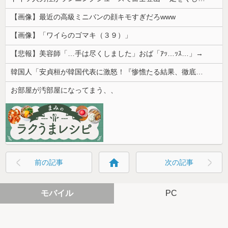
【画像】最近の高級ミニバンの顔キモすぎだろwww
【画像】「ワイらのゴマキ（３９）」
【悲報】美容師「…手は尽くしました」おば「ｱｯ…ｯｽ…」→
韓国人「安貞桓が韓国代表に激怒！『惨憺たる結果、徹底的な刷新が必要だ』と監督や協会を痛烈批判」
お部屋が汚部屋になってまう、、
home
前の記事
次の記事
モバイル
PC