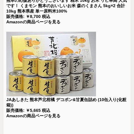
熊本の応援ありがとうございます 精米 10kg お米 リピ率高 人気
です！ くまモン 熊本のおいしいお米 森のくまさん 5kg×2 合計
10kg 熊本県産 単一原料米100%
販売価格: ￥8,700 税込
Amazonの商品ページを見る
JAあしきた 熊本芦北柑橘 デコポン&甘夏缶詰め (10缶入り(化粧
箱))
販売価格: ￥5,665 税込
Amazonの商品ページを見る