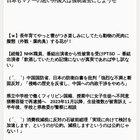
日本もマナーの悪い外国人は強制退去にしようぜ
【ｗ】長年育てやっと蕾がつき楽しみにしてたら動物の死肉に
擬態（外観・腐肉臭）する花が！
【続報】NHK職員、番組出演者から性被害を受けPTSD → 番組
出演者「飲酒していたため記憶にないが真実であれば申し訳な
い」
（ ´_ゝ`）中国国防省、日本の防衛白書を批判「強烈な不満と断
固反対」「侵略の歴史を反省し、中国への内政干渉をやめろ」
県立中学校で働くフィリピン国籍、授業中に女子生徒へ不同意
猥褻容疑で再逮捕へ 2023年11月以降、生徒複数が被害訴え →
半年後、学校と県教委が警察に相談
（ ´_ゝ`）消費税減税に反対の石破前総理「実現に向けて検討を
加速します、というのが公約。減税しますというのは公約じゃ
ない！」