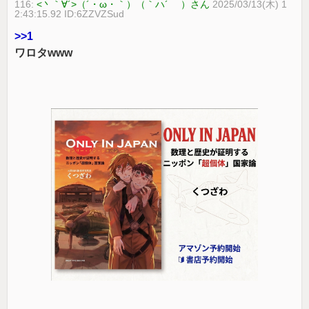
116:
<丶｀∀´>（´・ω・｀）（｀ハ´ ）さん
2025/03/13(木) 1
2:43:15.92 ID:6ZZVZSud
>>1
ワロタwww