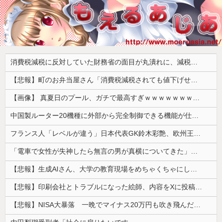
消費税減税に反対していた財務省の面目が丸潰れに、減税が決まった途端に市場が動き出したが……
【悲報】町のお弁当屋さん「消費税減税されても値下げせず全て利益にする！」と宣言しネットで物議 → ｗｗｗｗｗｗｗｗｗｗｗｗｗｗ
【画像】 真夏日のプール、ガチで最高すぎｗｗｗｗｗｗｗｗｗｗ
中国製ルーター20機種に外部から完全制御できる機能が仕込まれていたことが判明・・・
フランス人「レベルが違う」日本代表GK鈴木彩艶、欧州王者PSG移籍間近に!?超絶プレー集を見た現地サポの本音がこれ！(動画あり)【海外の反応】
「電車で女性が失神したら無言の男が真横についてきた」とタレントが主張、虚言疑惑が出ると「その男の垢を発見した」と追加主張するも……
【悲報】生成AIさん、大学の教育現場をめちゃくちゃにしてしまう
【悲報】印刷会社とトラブルになった絵師、内容をXに投稿→物議を醸すｗｗｗｗ
【悲報】NISA大暴落 一晩でマイナス20万円も吹き飛んだもよう