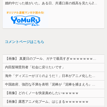
婚約中だった彼がいた。ある日、共通口座の残高を見たら200万円近く減っていた
コメントページはこちら
【画像】 真夏日のプール、ガチで最高すぎｗｗｗｗｗｗｗｗｗｗ
内田梨瑚受刑者「社会に戻りたいです」
海外「ディズニーがゴミのようだ！」日本がアニメ化した米人気SF作品に絶賛の声が殺到中
中国政府、強烈な不満を表明「泥棒が『泥棒を捕まえろ』と叫ぶようなやり口で中国を貶めている」と強く非難！
【画像】どのくノ一を快楽責めしたいｗｗｗｗｗ
【画像】露悪アニメ化ブーム、はじまるｗｗｗｗｗｗｗ