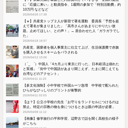
に「応援に来い」と動員指令、1週間の参加で「特別活動費」約
10万円 などなど
2026/04/26 17:39
【ｗ】共産党トップ２人が新宿で署名運動 委員長「予想を超
えて署名が集まりました」「高市さんがあまりにやりたい放
題。止めてほしい、との声！」→ 居合わせた人「ガラガラでし
た」
2026/04/18 16:57
共産党、困窮者を個人事業主に仕立て上げ、生活保護費で赤旗
を購入させるスキームをバラされる
2026/04/12 15:06
（ ´_ゝ`）中国人「4カ月ぶり東京に行った、日本経済は崩れた
と実感」「街中で中国語があまり聞こえず、たまに聞こえても
台湾などのアクセント」
2026/04/11 11:25
【多文化強制】小中学校で外国ルーツ急増 中学校で配られた
ひらがなびっしりのプリントが衝撃的
2026/04/11 02:03
【は？】公立小学校の先生「お守りをランドセルにつけるのは
禁止。特定の宗教の物を身につけるときは親の申請が必要」
2026/04/09 11:12
【画像】修学旅行の平和学習、辺野古で話を聞く高校生の様子
がこちら