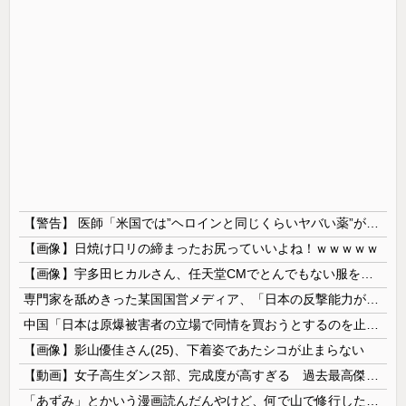
【警告】 医師「米国では”ヘロインと同じくらいヤバい薬”が日本では平気で処方されてる」
【画像】日焼け口リの締まったお尻っていいよね！ｗｗｗｗｗ
【画像】宇多田ヒカルさん、任天堂CMでとんでもない服を着てしまうｗｗｗｗ
専門家を舐めきった某国国営メディア、「日本の反撃能力が地域を不安定化させている」というストーリーで番組制作を進めようとするも……
中国「日本は原爆被害者の立場で同情を買おうとするのを止めろ」
【画像】影山優佳さん(25)、下着姿であたシコが止まらない
【動画】女子高生ダンス部、完成度が高すぎる 過去最高傑作と話題にｗｗｗｗ
「あずみ」とかいう漫画読んだんやけど、何で山で修行しただけの子供達があんなに強いんや