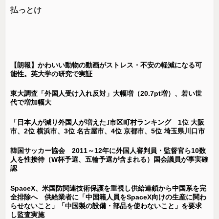
払っとけ
【朗報】かわいい動物の動画がストレス・不安の軽減になる可
能性。英大学の研究で実証
東大調査「外国人受け入れ反対」大幅増（20.7pt増）、若い世
代で増加幅大
「日本人が減り外国人が増えた｣市区町村ランキング 1位 大阪
市、2位 横浜市、3位 名古屋市、4位 京都市、5位 埼玉県川口市
韓国サッカー協会 2011～12年に外国人審判員・監督官ら10数
人を性接待（W杯予選、五輪予選が含まれる）国会議員が事実確
認
SpaceX、米国防関連技術保護を重視し供給連鎖から中国系を完
全排除へ 供給業者に「中国籍人員をSpaceX向けの生産に関わ
らせないこと」「中国製の設備・部品を使わないこと」を要求
し監査実施