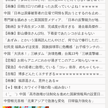
【画像】日焼け口リの締まったお尻っていいよね！ｗｗｗｗｗ
中国「日本は原爆被害者の立場で同情を買おうとするのを止めろ」
専門家を舐めきった某国国営メディア、「日本の反撃能力が地域を不安定化さ...
【動画】女子高生ダンス部、完成度が高すぎる 過去最高傑作と話題にｗｗｗ...
【画像】影山優佳さん(25)、下着姿であたシコが止まらない
「あずみ」とかいう漫画読んだんやけど、何で山で修行しただけの子供達があ...
社民党 福島みずほ党首、国旗損壊罪に危機感「お子様ランチの日の丸は折っ...
中国「大洪水！」三峡ダム「決壊危機」台風13号「三峡直撃確定」日本「最...
【悲報】お前らアニメにわかが過ぎてこのアニメ知らないｗｗｗｗｗ
【緊急】 今の若者に急増している『コレ』依存、めちゃくちゃ深刻な模様w...
【吉報】 博多どんたくエチすぎるｗｗｗｗｗｗｗｗｗｗｗｗｗｗｗ
【画像】 福原遥さん、意外とあるｗ
【ｗ】物凄くカワイイ子猫の取っ組み合い！
（ ´_ゝ`）中国「高市政権が法制化を進めた国家情報局の設置日が7月3...
中曽根元首相「北東アジアで急激な変化 日韓協力強化を」