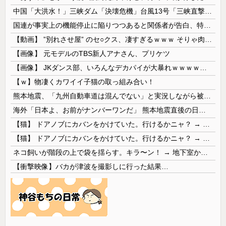
中国「大洪水！」三峡ダム「決壊危機」台風13号「三峡直撃確定」日本「最も強い勢力で接近！（伊勢湾台風級」台風13号と15号「中国本土でぶつかり合...
国連が事実上の機能停止に陥りつつあると関係者が告白、特に役に立たないくせに高給だけ毟り取った結果……
【動画】 ”別れさせ屋” のセ○クス、凄すぎるｗｗｗ そりゃ肉便器に堕ちるわｗｗｗ
【画像】 元モデルのTBS新人アナさん、プリケツ
【画像】 JKダンス部、いろんなデカパイが大暴れｗｗｗｗｗｗｗ
【ｗ】物凄くカワイイ子猫の取っ組み合い！
熊本地震、「九州自動車道は混んでない」と実況しながら被災地へ向かう有名アナなどに批判殺到 全国紙記者「最新の状況をいち早く伝えることは報道機関としての責務」「情報を取り上げることには大きな意義がある」
海外「日本よ、お前がナンバーワンだ」 熊本地震直後の日本の対応のスピードに世界が衝撃
【猫】 ドアノブにカバンをかけていた。行けるかニャ？ → 猫はこうなります…
【猫】 ドアノブにカバンをかけていた。行けるかニャ？ → 猫はこうなります…
ネコ飼いが階段の上で袋を揺らす。キラ〜ン！ → 地下室からヤツが現れる…
【衝撃映像】バカが津波を撮影しに行った結果…