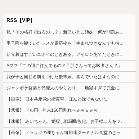
RSS【VIP】
私「その格好で出るの…？」新郎いとこ姉妹「何か問題ある？」→結婚式当日に感じた違和感が最後まで消えなくて…
甲子園を観ていたトメが慶応校を「生まれつきなんでも持ってて狡い、勝ち星は田舎の貧乏人に譲れ」と罵倒した
給食着はすごいニオイのときある。アイロンあてたときにむせ込むほどにクッッッサ！ってなる
Aママ「この辺に住んでるの？旦那さんってお医者さん？」私「違いますけど…」→住所を知られたことから面倒なことに…
我が子と同じ名前をつけた後輩嫁。喜んでいたはずなのに、突然子供を拒絶するようになり…
ジャンポケ斎藤と代理人のやりとり、「地獄すぎて完全にコントになってる……」と衝撃を受ける人が続出中
【画像】 日本共産党の街宣車、ほんと碌でもないな
【悲報】 ドル円、年末150円割れへｗｗｗｗｗ
【速報】 みいちゃん、覚醒し戦闘民族化。お子様二人をフルボッコにしてしまう
【画像】 トラックの運ちゃん御用達ターミナル食堂のざっかけないオムライスｗｗｗｗｗｗｗｗｗｗ