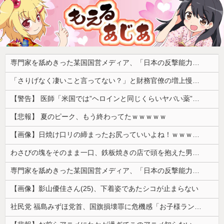
専門家を舐めきった某国国営メディア、「日本の反撃能力が地域を不安定化させている」というストーリーで番組制作を進めようとするも……
「さりげなく凄いこと言ってない？」と財務官僚の増上慢っぷりに衝撃を受ける人が続出、なぜ官僚にすぎない財務省が……
【警告】 医師「米国では”ヘロインと同じくらいヤバい薬”が日本では平気で処方されてる」
【悲報】 夏のピーク、もう終わってたｗｗｗｗｗ
【画像】日焼け口リの締まったお尻っていいよね！ｗｗｗｗｗ
わさびの塊をそのまま一口、鉄板焼きの店で頭を抱えた男「もう時間の匂いまで嗅ぎ分けられるだろ」【海外の反応】
専門家を舐めきった某国国営メディア、「日本の反撃能力が地域を不安定化させている」というストーリーで番組制作を進めようとするも……
【画像】影山優佳さん(25)、下着姿であたシコが止まらない
社民党 福島みずほ党首、国旗損壊罪に危機感「お子様ランチの日の丸は折っても破っても処罰されない、 どうでしょう。本当にそうなのか」