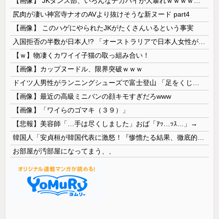
【画像】 JKダンス部、いろんなデカパイが大暴れｗｗｗｗｗｗｗ
尻肉が凄い神宮寺ナオのAVより抜けそうな新ヌード part4
【画像】 このハゲにやられたJKがたくさんいるという事実
入国拒否の半数が日本人!? 「オーストラリアで日本人女性が売春」
【ｗ】物凄くカワイイ子猫の取っ組み合い！
【画像】カップヌードル、限界突破ｗｗｗ
ドイツ人男性がランニングシューズで富士登山 「足をくじいて動けない」
【画像】最近の高級ミニバンの顔キモすぎだろwww
【画像】「ワイらのゴマキ（３９）」
【悲報】美容師「…手は尽くしました」おば「ｱｯ…ｯｽ…」→
韓国人「安貞桓が韓国代表に激怒！『惨憺たる結果、徹底的な刷新が必要だ』と監督や協会を痛烈批判」
お部屋が汚部屋になってまう、、