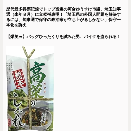
歴代最多得票記録でトップ当選の河合ゆうすけ市議、埼玉知事
選（来年８月）に立候補表明！「埼玉県の外国人問題を解決す
るには、知事選で保守の政治家が立ち上がるしかない」保守一
本化を訴え
【爆笑ｗ】バッグひったくりを試みた男、バイクを盗られる！