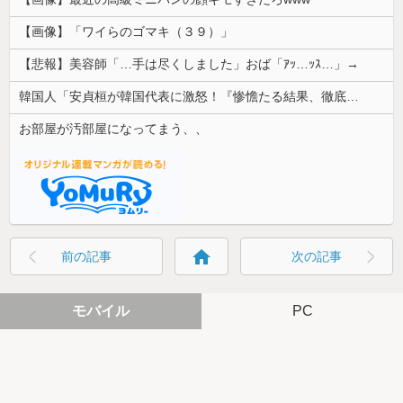
【画像】「ワイらのゴマキ（３９）」
【悲報】美容師「…手は尽くしました」おば「ｱｯ…ｯｽ…」→
韓国人「安貞桓が韓国代表に激怒！『惨憺たる結果、徹底的な刷新が必要だ』と監督や協会を痛烈批判」
お部屋が汚部屋になってまう、、
home
前の記事
次の記事
モバイル
PC