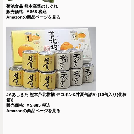
菊池食品 熊本高菜のしぐれ
販売価格: ￥868 税込
Amazonの商品ページを見る
JAあしきた 熊本芦北柑橘 デコポン&甘夏缶詰め (10缶入り(化粧
箱))
販売価格: ￥5,665 税込
Amazonの商品ページを見る