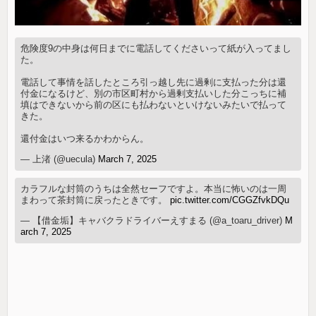
危険度9の中身は何日までに電話してくださいって紙が入ってまし
た。
電話して事情を話したところ引っ越し先に過剰に支払った分は還
付金になるけど、別の市区町村から過剰支払いした分こっちに補
填はできないから前の区にも払わないといけないみたいで払って
きた。
還付金はいつ来るかわからん。
— 上渚 (@uecula)
March 7, 2025
カラフルな封筒のうちは全然セーフですよ。本当に怖いのは一周
まわって茶封筒に戻ったときです。
pic.twitter.com/CGGZfvkDQu
— 【借金垢】キャバクラドライバーえすまる (@a_toaru_driver)
M
arch 7, 2025