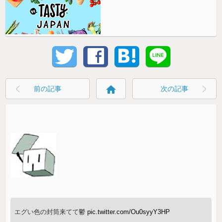
home
前の記事
次の記事
エグい色の封筒来てて鬱
pic.twitter.com/Ou0syyY3HP