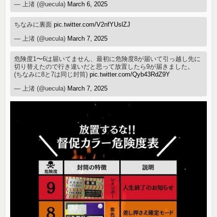
— 上渚 (@uecula)
March 6, 2025
ちなみに裏面
pic.twitter.com/V2nfYUslZJ
— 上渚 (@uecula)
March 7, 2025
危険度1〜6は届いてません、最初に危険度8が届いて引っ越し先に
切り替えたので行き違いだと思って放置したら9が届きました。
(ちなみに8と7は同じ封筒)
pic.twitter.com/Qyb43RdZ9Y
— 上渚 (@uecula)
March 7, 2025