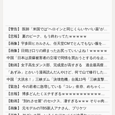
【警告】 医師「米国では”ヘロインと同じくらいヤバい薬”が日本では平気で処方されてる」
【悲報】 夏のピーク、もう終わってたｗｗｗｗｗ
【画像】宇多田ヒカルさん、任天堂CMでとんでもない服を着てしまうｗｗｗｗ
【画像】日焼け口リの締まったお尻っていいよね！ｗｗｗｗｗ
中国「日本は原爆被害者の立場で同情を買おうとするのを止めろ」
【動画】女子高生ダンス部、完成度が高すぎる 過去最高傑作と話題にｗｗｗｗ
「あずみ」とかいう漫画読んだんやけど、何で山で修行しただけの子供達があんなに強いんや
中国「大洪水！」三峡ダム「決壊危機」台風13号「三峡直撃確定」日本「最も強い勢力で接近！（伊勢湾台風級」台風13号と15号「中国本土でぶつかり合...
【緊急】 今の若者に急増している『コレ』依存、めちゃくちゃ深刻な模様w w w w w w w w w w
【吉報】 博多どんたくエチすぎるｗｗｗｗｗｗｗｗｗｗｗｗｗｗｗ
【動画】 ”別れさせ屋” のセ○クス、凄すぎるｗｗｗ そりゃ肉便器に堕ちるわｗｗｗ
【画像】 元モデルのTBS新人アナさん、プリケツ