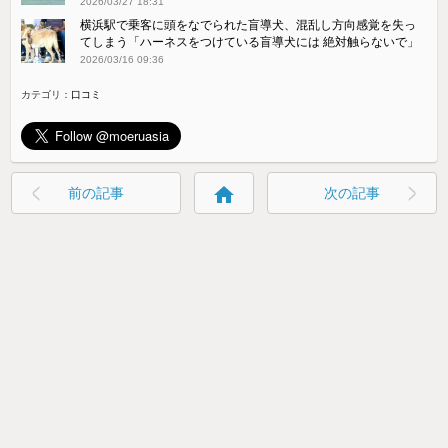
2026/03/27 18:31
横浜駅で乗客に頭をなでられた盲導犬、混乱し方向感覚を失っ
てしまう「ハーネスをつけている盲導犬には 絶対触らないで」
2026/03/16 09:36
カテゴリ：
口コミ
home
前の記事
次の記事