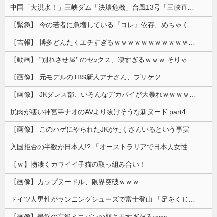
中国「大洪水！」三峡ダム「決壊危機」台風13号「三峡直撃確定」日本「最も強い勢力で接近！（伊勢湾台風級」台風13号と15号「中国本土でぶつかり合...
【緊急】 今の若者に急増している『コレ』依存、めちゃくちゃ深刻な模様w w w w w w w w w w
【吉報】 博多どんたくエチすぎるｗｗｗｗｗｗｗｗｗｗｗｗｗｗｗ
【動画】 ”別れさせ屋” のセ○クス、凄すぎるｗｗｗ そりゃ肉便器に堕ちるわｗｗｗ
【画像】 元モデルのTBS新人アナさん、プリケツ
【画像】 JKダンス部、いろんなデカパイが大暴れｗｗｗｗｗｗｗ
尻肉が凄い神宮寺ナオのAVより抜けそうな新ヌード part4
【画像】 このハゲにやられたJKがたくさんいるという事実
入国拒否の半数が日本人!? 「オーストラリアで日本人女性が売春」
【ｗ】物凄くカワイイ子猫の取っ組み合い！
【画像】カップヌードル、限界突破ｗｗｗ
ドイツ人男性がランニングシューズで富士登山 「足をくじいて動けない」
【画像】最近の高級ミニバンの顔キモすぎだろwww