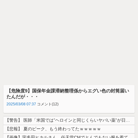
【危険度9】国保年金課滞納整理係からエグい色の封筒届い
たんだが・・・
2025/03/08 07:37
コメント(12)
【警告】 医師「米国では”ヘロインと同じくらいヤバい薬”が日本では平気...
【悲報】 夏のピーク、もう終わってたｗｗｗｗｗ
【画像】宇多田ヒカルさん、任天堂CMでとんでもない服を着てしまうｗｗｗ...