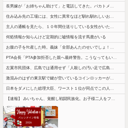
長男嫁が「お姉ちゃん助けて」と電話してきた。バカトメが、雪の中うちの息子に会いに来ようとしたらしく...
住み込み先の工場には、女性に異常なほど馴れ馴れしいおっさんがいた。周囲も困り果てていて…
主人の通帳を見たら、１０年間仕送りしている女性がいた。主人に問い詰めたら、白状して...
何処情報か知らんけど定期的に嘘情報を流す馬鹿がいる
お腹の子をﾀﾋ産した時。義妹「全部あんたのせいでしょ！」トメ「何を言ってるの！」→義妹の暴言に義母が激怒して…
PTA会長「PTA参加拒否した親へ最終警告。こうなってもいい？」
左翼市民団体、広島では通用せず「人殺しの汚い足で広島の土を踏むな！」→広島県民「お前らの方が汚いんじゃ！」「ワシらが広島県民じゃ」
激混みのはずの東京駅で鍵が空いているコインロッカーが散見、「ラッキー」と思って中を確認してみると……
日本をダメにした総理大臣、ワースト１位が同点でこの人ｗｗｗｗｗｗ
【速報】 みいちゃん、覚醒し戦闘民族化。お子様二人をフルボッコにしてしまう