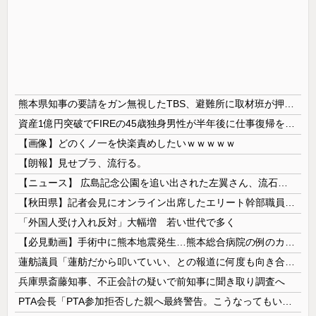
熊本県知事の要請をガン無視したTBS、避難所に取材班が押し入ってプライバシーに全く配慮しない報道を……
資産1億円突破でFIREの45歳独身男性が半年後に仕事復帰を決意した「1通の通知」
【画像】どのくノ一を快楽責めしたいｗｗｗｗｗ
【朗報】見せブラ、流行る。
【ニュース】 広島記念公園を追い出された左翼さん、流石にキモすぎて炎上
【秋田県】記者会見にオンライン出席したエリート幹部職員、バスローブ姿でタバコを吸いながら説明 県が聞き取りへ
「外国人受け入れ反対」大幅増 若い世代で多く
【必見動画】手術中に熊本地震発生…熊本総合病院の例のカメラ映像、ノーカットver.が公開される
蓮舫議員「蓮舫だから叩いていい、との報道に何度も向き合ってきました。悔しくても」
兵庫県斎藤知事、不正会計の疑いで前知事に聞き取り調査へ
PTA会長「PTA参加拒否した親へ最終警告。こうなってもいい？」