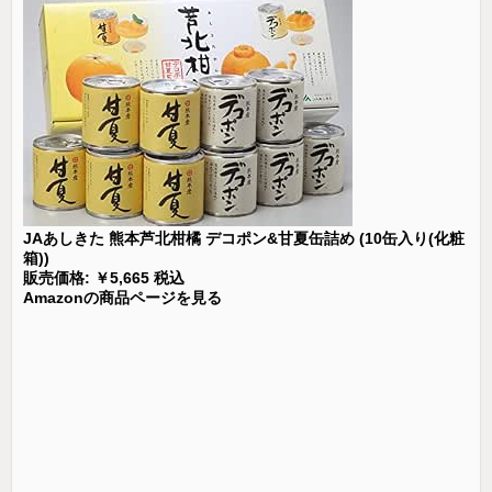
JAあしきた 熊本芦北柑橘 デコポン&甘夏缶詰め (10缶入り(化粧
箱))
販売価格: ￥5,665 税込
Amazonの商品ページを見る