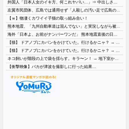
外国人「日本人女のイキ方、何これヤバい…」⇒ 中出しされ痙攣する姿が海外で話題に
左翼市民団体、広島では通用せず「人殺しの汚い足で広島の土を踏むな！」→広島県民「お前らの方が汚いんじゃ！」「ワシらが広島県民じゃ」
【ｗ】物凄くカワイイ子猫の取っ組み合い！
熊本地震、「九州自動車道は混んでない」と実況しながら被災地へ向かう有名アナなどに批判殺到 全国紙記者「最新の状況をいち早く伝えることは報道機関としての責務」「情報を取り上げることには大きな意義がある」
海外「日本よ、お前がナンバーワンだ」 熊本地震直後の日本の対応のスピードに世界が衝撃
【猫】 ドアノブにカバンをかけていた。行けるかニャ？ → 猫はこうなります…
【猫】 ドアノブにカバンをかけていた。行けるかニャ？ → 猫はこうなります…
ネコ飼いが階段の上で袋を揺らす。キラ〜ン！ → 地下室からヤツが現れる…
【衝撃映像】バカが津波を撮影しに行った結果…