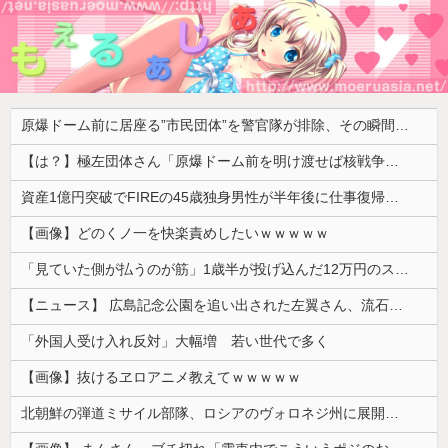
原爆ドーム前に居座る”市民団体”を警官隊が排除、その瞬間に周囲で見守っていた観客たちが……
【は？】極左団体さん「原爆ドーム前を明け渡せば核戦争が始まる！」→ 観衆のマジレスが鋭すぎるとネットで話題に → ｗｗｗｗｗｗｗｗｗｗｗｗ
資産1億円突破でFIREの45歳独身男性が半年後に仕事復帰を決意した「1通の通知」
【画像】どのくノ一を快楽責めしたいｗｗｗｗｗ
「見ていた側が払うのが筋」1歳半が投げ込んだ12万円のスマホ、半額提示した母親は冷たい？
【ニュース】 広島記念公園を追い出された左翼さん、流石にキモすぎて炎上
「外国人受け入れ反対」大幅増 若い世代で多く
【画像】抜けるヱロアニメ教えてｗｗｗｗｗ
北朝鮮の弾道ミサイル部隊、ロシアのヴォロネジ州に展開か…北朝鮮は本質的にウクライナと戦争状態に！