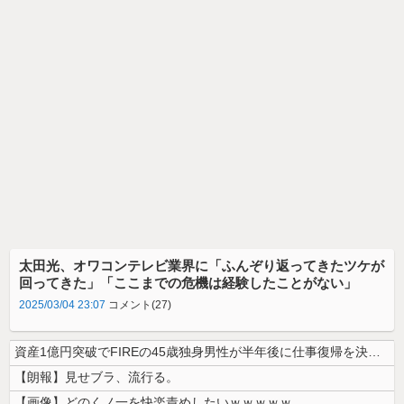
太田光、オワコンテレビ業界に「ふんぞり返ってきたツケが
回ってきた」「ここまでの危機は経験したことがない」
2025/03/04 23:07
コメント(27)
資産1億円突破でFIREの45歳独身男性が半年後に仕事復帰を決意した「...
【朗報】見せブラ、流行る。
【画像】どのくノ一を快楽責めしたいｗｗｗｗｗ