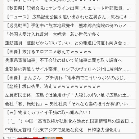
【秋田県】記者会見にオンライン出席したエリート幹部職員、バスローブ姿で...
【ニュース】 広島記念公園を追い出された左翼さん、流石にキモすぎて炎上
【必見動画】手術中に熊本地震発生…熊本総合病院の例のカメラ映像、ノーカ...
「外国人受け入れ反対」大幅増 若い世代で多く
蓮舫議員「蓮舫だから叩いていい、との報道に何度も向き合ってきました。悔...
【画像】抜けるヱロアニメ教えてｗｗｗｗｗ
兵庫県斎藤知事、不正会計の疑いで前知事に聞き取り調査へ
北朝鮮の弾道ミサイル部隊、ロシアのヴォロネジ州に展開か…北朝鮮は本質的...
【画像】 まんさん、ブチ切れ「電車内でこういうポジのおじ、ガチでイラネ...
【悲報】坂口杏里、逃走ｗｗｗｗｗｗｗｗｗｗｗ
左翼市民団体、広島では通用せず「人殺しの汚い足で広島の土を踏むな！」→...
会社「君、転勤ね」→ 男性社員「それなら妻のほうが稼ぎいいんで辞めます...
【ｗ】物凄くカワイイ子猫の取っ組み合い！
（ ´_ゝ`）中国「高市政権が法制化を進めた国家情報局の設置日が7月3...
中曽根元首相「北東アジアで急激な変化 日韓協力強化を」