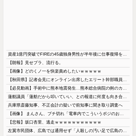
資産1億円突破でFIREの45歳独身男性が半年後に仕事復帰を決意した「1通の通知」
【朗報】見せブラ、流行る。
【画像】どのくノ一を快楽責めしたいｗｗｗｗｗ
【秋田県】記者会見にオンライン出席したエリート幹部職員、バスローブ姿でタバコを吸いながら説明 県が聞き取りへ
【必見動画】手術中に熊本地震発生…熊本総合病院の例のカメラ映像、ノーカットver.が公開される
蓮舫議員「蓮舫だから叩いていい、との報道に何度も向き合ってきました。悔しくても」
兵庫県斎藤知事、不正会計の疑いで前知事に聞き取り調査へ
【画像】 まんさん、ブチ切れ「電車内でこういうポジのおじ、ガチでイラネ」→
【悲報】坂口杏里、逃走ｗｗｗｗｗｗｗｗｗｗｗ
左翼市民団体、広島では通用せず「人殺しの汚い足で広島の土を踏むな！」→広島県民「お前らの方が汚いんじゃ！」「ワシらが広島県民じゃ」