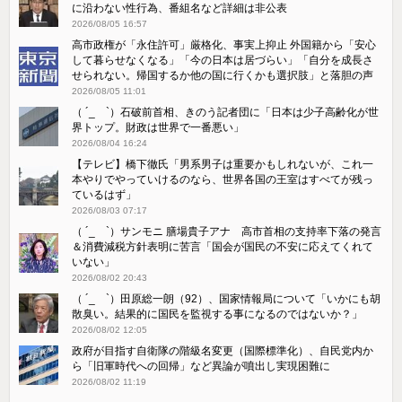
に沿わない性行為、番組名など詳細は非公表
2026/08/05 16:57
高市政権が「永住許可」厳格化、事実上抑止 外国籍から「安心
して暮らせなくなる」「今の日本は居づらい」「自分を成長さ
せられない。帰国するか他の国に行くかも選択肢」と落胆の声
2026/08/05 11:01
（ ´_ゝ`）石破前首相、きのう記者団に「日本は少子高齢化が世
界トップ。財政は世界で一番悪い」
2026/08/04 16:24
【テレビ】橋下徹氏「男系男子は重要かもしれないが、これ一
本やりでやっていけるのなら、世界各国の王室はすべてが残っ
ているはず」
2026/08/03 07:17
（ ´_ゝ`）サンモニ 膳場貴子アナ 高市首相の支持率下落の発言
＆消費減税方針表明に苦言「国会が国民の不安に応えてくれて
いない」
2026/08/02 20:43
（ ´_ゝ`）田原総一朗（92）、国家情報局について「いかにも胡
散臭い。結果的に国民を監視する事になるのではないか？」
2026/08/02 12:05
政府が目指す自衛隊の階級名変更（国際標準化）、自民党内か
ら「旧軍時代への回帰」など異論が噴出し実現困難に
2026/08/02 11:19