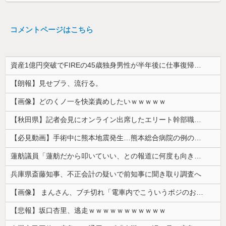
コメントページはこちら
資産1億円突破でFIREの45歳独身男性が半年後に仕事復帰を決意した「1通の通知」
【朗報】見せブラ、流行る。
【画像】どのくノ一を快楽責めしたいｗｗｗｗｗ
【秋田県】記者会見にオンライン出席したエリート幹部職員、バスローブ姿でタバコを吸いながら説明 県が聞き取りへ
【必見動画】手術中に熊本地震発生…熊本総合病院の例のカメラ映像、ノーカットver.が公開される
蓮舫議員「蓮舫だから叩いていい、との報道に何度も向き合ってきました。悔しくても」
兵庫県斎藤知事、不正会計の疑いで前知事に聞き取り調査へ
【画像】 まんさん、ブチ切れ「電車内でこういうポジのおじ、ガチでイラネ」→
【悲報】坂口杏里、逃走ｗｗｗｗｗｗｗｗｗｗｗ