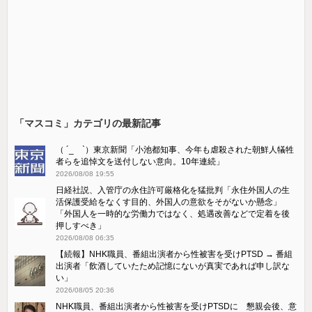
「マスコミ」カテゴリの最新記事
（ ´_ゝ`）東京新聞「小池都知事、今年も虐殺された朝鮮人犠牲
者らを追悼文を送付しない意向。10年連続」
2026/08/08 19:55
日経社説、入管庁の永住許可厳格化を猛批判「永住外国人の生
活保護受給をなくす目的、外国人の意欲をそがないか懸念」
「外国人を一時的な労働力ではなく、処遇改善などで定着を後
押しすべき」
2026/08/08 06:35
【続報】NHK職員、番組出演者から性被害を受けPTSD → 番組
出演者「飲酒していたため記憶にないが真実であれば申し訳な
い」
2026/08/05 20:36
NHK職員、番組出演者から性被害を受けPTSDに 懇親会後、意