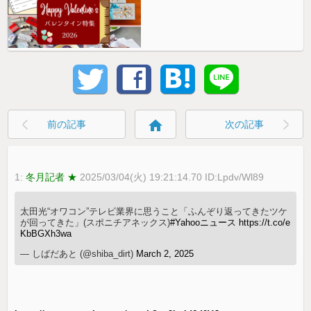
home
前の記事
次の記事
1:
冬月記者 ★
2025/03/04(火) 19:21:14.70 ID:Lpdv/Wl89
太田光“オワコン”テレビ業界に思うこと「ふんぞり返ってきたツケ
が回ってきた」(スポニチアネックス)
#Yahooニュース
https://t.co/e
KbBGXh3wa
— しばだあと (@shiba_dirt)
March 2, 2025