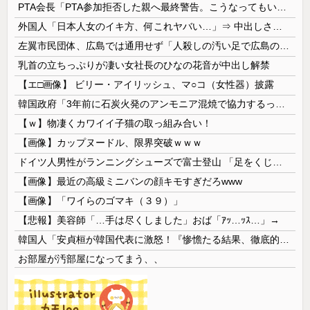
PTA会長「PTA参加拒否した親へ最終警告。こうなってもいい？」
外国人「日本人女のイキ方、何これヤバい…」⇒ 中出しされ痙攣する姿が海外で話題に
左翼市民団体、広島では通用せず「人殺しの汚い足で広島の土を踏むな！」→広島県民「お前らの方が汚いんじゃ！」「ワシらが広島県民じゃ」
乳首の立ちっぷりが凄い女社長のひなの花音が中出し解禁
【エ□画像】 ビリー・アイリッシュ、マ○コ（女性器）披露
韓国政府「3年前に石炭火発のアンモニア混焼で協力するっていったけどあれ取りやめな。政権変わったし」……韓国とまともな協力ができない理由、これなんですよね
【ｗ】物凄くカワイイ子猫の取っ組み合い！
【画像】カップヌードル、限界突破ｗｗｗ
ドイツ人男性がランニングシューズで富士登山 「足をくじいて動けない」
【画像】最近の高級ミニバンの顔キモすぎだろwww
【画像】「ワイらのゴマキ（３９）」
【悲報】美容師「…手は尽くしました」おば「ｱｯ…ｯｽ…」→
韓国人「安貞桓が韓国代表に激怒！『惨憺たる結果、徹底的な刷新が必要だ』と監督や協会を痛烈批判」
お部屋が汚部屋になってまう、、