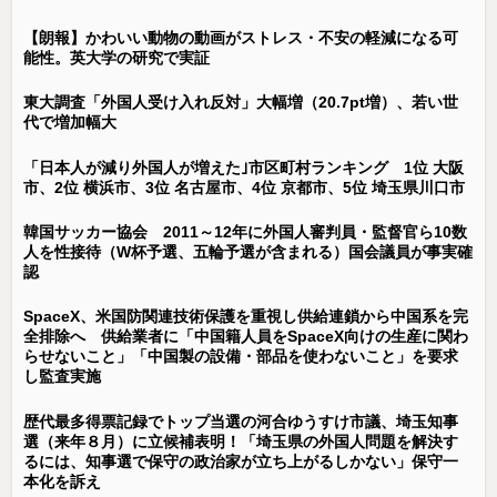
【朗報】かわいい動物の動画がストレス・不安の軽減になる可
能性。英大学の研究で実証
東大調査「外国人受け入れ反対」大幅増（20.7pt増）、若い世
代で増加幅大
「日本人が減り外国人が増えた｣市区町村ランキング 1位 大阪
市、2位 横浜市、3位 名古屋市、4位 京都市、5位 埼玉県川口市
韓国サッカー協会 2011～12年に外国人審判員・監督官ら10数
人を性接待（W杯予選、五輪予選が含まれる）国会議員が事実確
認
SpaceX、米国防関連技術保護を重視し供給連鎖から中国系を完
全排除へ 供給業者に「中国籍人員をSpaceX向けの生産に関わ
らせないこと」「中国製の設備・部品を使わないこと」を要求
し監査実施
歴代最多得票記録でトップ当選の河合ゆうすけ市議、埼玉知事
選（来年８月）に立候補表明！「埼玉県の外国人問題を解決す
るには、知事選で保守の政治家が立ち上がるしかない」保守一
本化を訴え