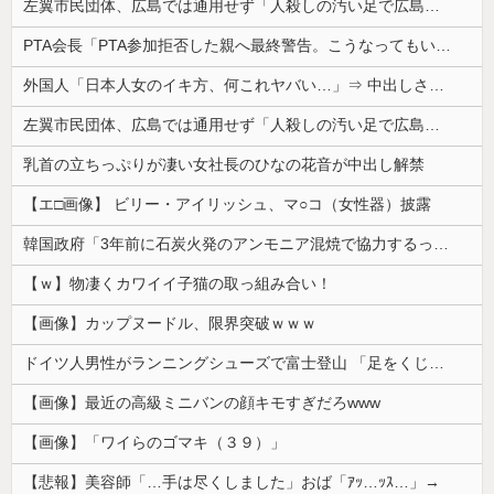
左翼市民団体、広島では通用せず「人殺しの汚い足で広島の土を踏むな！」→広島県民「お前らの方が汚いんじゃ！」「ワシらが広島県民じゃ」
PTA会長「PTA参加拒否した親へ最終警告。こうなってもいい？」
外国人「日本人女のイキ方、何これヤバい…」⇒ 中出しされ痙攣する姿が海外で話題に
左翼市民団体、広島では通用せず「人殺しの汚い足で広島の土を踏むな！」→広島県民「お前らの方が汚いんじゃ！」「ワシらが広島県民じゃ」
乳首の立ちっぷりが凄い女社長のひなの花音が中出し解禁
【エ□画像】 ビリー・アイリッシュ、マ○コ（女性器）披露
韓国政府「3年前に石炭火発のアンモニア混焼で協力するっていったけどあれ取りやめな。政権変わったし」……韓国とまともな協力ができない理由、これなんですよね
【ｗ】物凄くカワイイ子猫の取っ組み合い！
【画像】カップヌードル、限界突破ｗｗｗ
ドイツ人男性がランニングシューズで富士登山 「足をくじいて動けない」
【画像】最近の高級ミニバンの顔キモすぎだろwww
【画像】「ワイらのゴマキ（３９）」
【悲報】美容師「…手は尽くしました」おば「ｱｯ…ｯｽ…」→