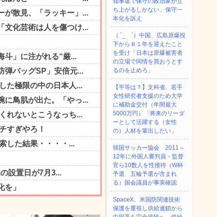
知事選で保守の政治家が立
ち上がるしかない」保守一
本化を訴え
（ ´_ゝ`）中国、広島原爆投
下から８１年を迎えたこと
を受け「日本は原爆被害者
の立場で同情を買おうとす
るのを止めろ」
【平等は？】文科省、若手
女性研究者支援のため大学
に補助金交付（年間最大
5000万円）「将来のリーダ
ーとして活躍する（女性
の）人材を輩出したい」
韓国サッカー協会 2011～
12年に外国人審判員・監督
官ら10数人を性接待（W杯
予選、五輪予選が含まれ
る）国会議員が事実確認
SpaceX、米国防関連技術
保護を重視し供給連鎖から