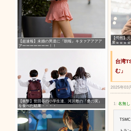
【愕然】元
【超速報】未婚の男達に『朗報』キタァアアアア
果ｗｗｗｗ
アーーーーーーー！！
台湾T
む」
2025年03
【衝撃】世田谷の小学生達、河川敷の『桑の実』
1:
名無しさ
を食べた結果・・・・
TSM
トラン