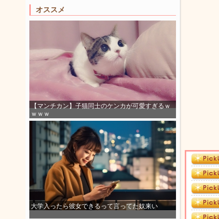
オススメ
【マンチカン】子猫同士のケンカが可愛すぎるｗ
ｗｗｗ
大学入ったら彼女できるって言ってた奴来い