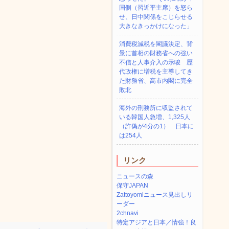
国側（習近平主席）を怒ら
せ、日中関係をこじらせる
大きなきっかけになった」
消費税減税を閣議決定、背
景に首相の財務省への強い
不信と人事介入の示唆 歴
代政権に増税を主導してき
た財務省、高市内閣に完全
敗北
海外の刑務所に収監されて
いる韓国人急増、1,325人
（詐偽が4分の1） 日本に
は254人
リンク
ニュースの森
保守JAPAN
Zattoyomiニュース見出しリ
ーダー
2chnavi
特定アジアと日本／情強！良