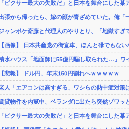
「ピクサー最大の失敗だ」と日本を舞台にした某ア
出張から帰ったら、嫁の顔が青ざめていた。俺「一
ジャンポケ斎藤と代理人のやりとり、「地獄すぎて
【画像】 日本共産党の街宣車、ほんと碌でもない
積水ハウス「地面師に55億円騙し取られた…」ワイ
【悲報】 ドル円、年末150円割れへｗｗｗｗｗ
老人「エアコンは高すぎる、ワシらの熱中症対策
賃貸物件を内覧中、ベランダに出たら突然ゾワッと
「ピクサー最大の失敗だ」と日本を舞台にした某ア