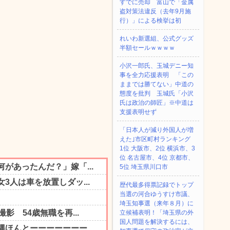
すでに売却 富山で「金属
盗対策法違反（去年9月施
行）」による検挙は初
れいわ新選組、公式グッズ
半額セールｗｗｗｗ
小沢一郎氏、玉城デニー知
事を全力応援表明 「この
ままでは勝てない」中道の
態度を批判 玉城氏「小沢
氏は政治の師匠」※中道は
支援表明せず
「日本人が減り外国人が増
えた｣市区町村ランキング
1位 大阪市、2位 横浜市、3
位 名古屋市、4位 京都市、
5位 埼玉県川口市
歴代最多得票記録でトップ
当選の河合ゆうすけ市議、
埼玉知事選（来年８月）に
立候補表明！「埼玉県の外
国人問題を解決するには、