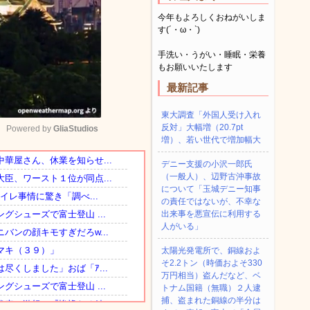
今年もよろしくおねがいしま
す(´・ω・`)
手洗い・うがい・睡眠・栄養
もお願いいたします
最新記事
東大調査「外国人受け入れ
反対」大幅増（20.7pt
Powered by 
GliaStudios
増）、若い世代で増加幅大
デニー支援の小沢一郎氏
Mute
（一般人）、辺野古沖事故
について「玉城デニー知事
の責任ではないが、不幸な
出来事を悪宣伝に利用する
人がいる」
太陽光発電所で、銅線およ
そ2.2トン（時価およそ330
万円相当）盗んだなど、ベ
トナム国籍（無職）２人逮
捕、盗まれた銅線の半分は