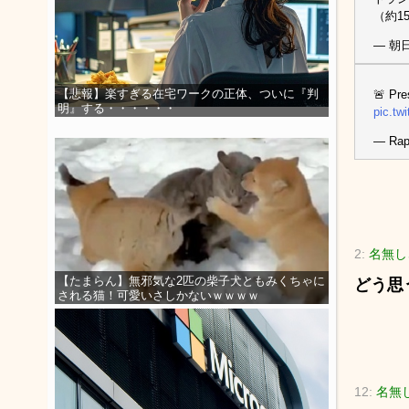
（約1
— 朝日新
【悲報】楽すぎる在宅ワークの正体、ついに『判
🚨 Pre
明』する・・・・・・
pic.tw
— Rap
2:
名無しさ
【たまらん】無邪気な2匹の柴子犬ともみくちゃに
どう思
される猫！可愛いさしかないｗｗｗｗ
12:
名無し