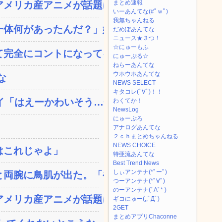
まとめ速報
メリカ産アニメが話題に、...
いーあんてな(#ﾟｗﾟ)
我無ちゃんねる
体何があったんだ？」嫁「...
だめぽあんてな
ニュース★３つ！
☆にゅーもふ
完全にコントになってる…...
にゅーぷる☆
ねらーあんてな
ウホウホあんてな
な
NEWS SELECT
キタコレ(ﾟ∀ﾟ)！！
「はえーかわいそう…会...
わくてか！
NewsLog
にゅーぷろ
アナログあんてな
２ｃｈまとめちゃんねる
NEWS CHOICE
はこれじゃよ」
特亜流あんてな
Best Trend News
しぃアンテナ(*ﾟーﾟ)
両腕に鳥肌が出た。「やっ...
つーアンテナ(*ﾟ∀ﾟ)
のーアンテナ(ﾟAﾟ* )
メリカ産アニメが話題に、...
ギコにゅー(,,ﾟДﾟ)
2GET
まとめアプリChaconne