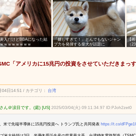
美人だけどBBAになった結
「嬉しすぎて！」とんでもないジャン
【画
ｗｗｗｗｗｗｗｗ
プ力を発揮する柴犬が話題に
（2
を募
SMC「アメリカに15兆円の投資をさせていただきまっす
月04日14:51 / カテゴリ：
台湾
ん＠涙目です。(庭) [US]
2025/03/04(火) 09:11:34.97 ID:PJoh2zet0
C、米で先端半導体に15兆円投資へ トランプ氏と共同発表
https://t.co/dFPge
プ米大統領は3日、半導体受託生産の世界最大手、台湾積体電路製造（TSMC