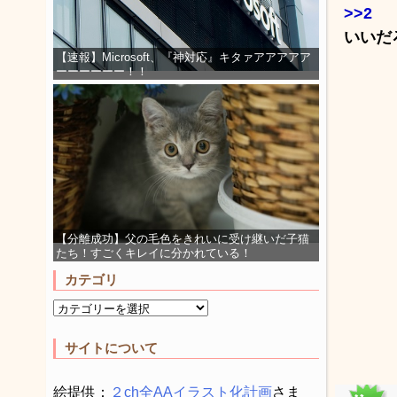
>>2
いいだ
【速報】Microsoft、『神対応』キタァアアアアア
ーーーーーー！！
【分離成功】父の毛色をきれいに受け継いだ子猫
たち！すごくキレイに分かれている！
カテゴリ
サイトについて
絵提供：
２ch全AAイラスト化計画
さま