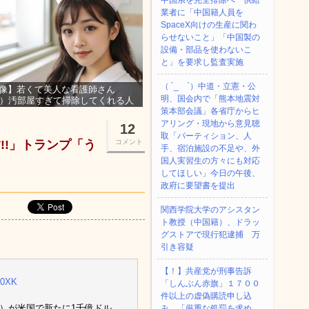
中国系を完全排除へ 供給
業者に「中国籍人員を
SpaceX向けの生産に関わ
らせないこと」「中国製の
設備・部品を使わないこ
と」を要求し監査実施
（ ´_ゝ`）中道・立憲・公
像】若くて美人な看護師さん
明、国会内で「熊本地震対
3）汚部屋すぎて掃除してくれる人
集ｗｗｗ
策本部会議」各省庁からヒ
アリング・現地から意見聴
12
取「パーティション、人
!!」トランプ「う
コメント
手、宿泊施設の不足や、外
国人実習生の方々にも対応
してほしい」今日の午後、
政府に要望書を提出
関西学院大学のアシスタン
ト教授（中国籍）、ドラッ
グストアで現行犯逮捕 万
引き容疑
【！】共産党が刑事告訴
1I0XK
「しんぶん赤旗」１７００
件以上の虚偽購読申し込
）が米国で新たに1千億ドル
み 「厳重な処罰を求め