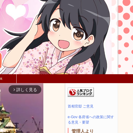
ok
詳しく見る
arrow_forward_ios
首相官邸 ご意見
e-Gov 各府省への政策に関す
る意見・要望
管理人より