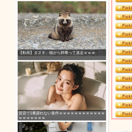
【動画】タヌキ、猫から餌奪って逃走ｗｗｗ
賃貸で1番譲れない条件ｗｗｗｗｗｗｗｗｗｗｗｗ
ｗｗｗｗｗｗｗ