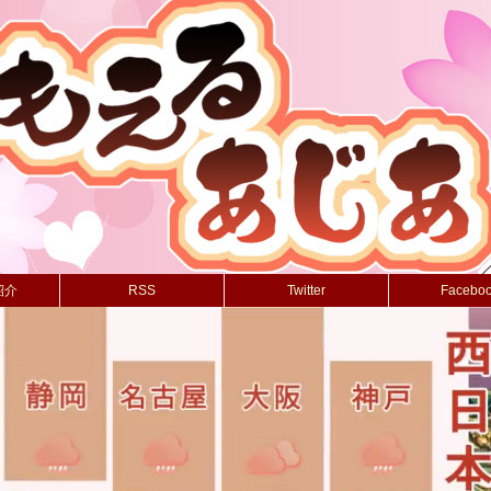
紹介
RSS
Twitter
Facebo