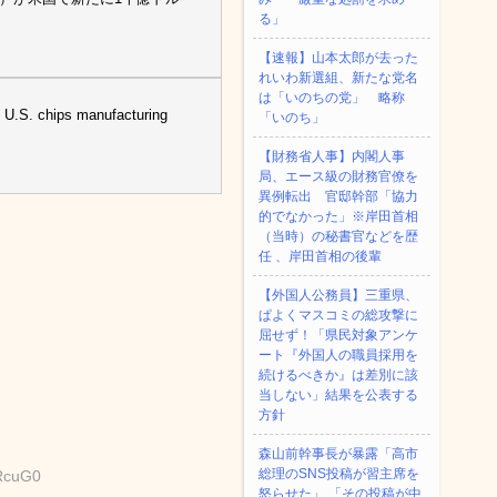
る」
【速報】山本太郎が去った
れいわ新選組、新たな党名
は「いのちの党」 略称
 U.S. chips manufacturing
「いのち」
【財務省人事】内閣人事
局、エース級の財務官僚を
異例転出 官邸幹部「協力
的でなかった」※岸田首相
（当時）の秘書官などを歴
任 、岸田首相の後輩
【外国人公務員】三重県、
ぱよくマスコミの総攻撃に
屈せず！「県民対象アンケ
ート『外国人の職員採用を
続けるべきか』は差別に該
当しない」結果を公表する
方針
森山前幹事長が暴露「高市
総理のSNS投稿が習主席を
QRcuG0
怒らせた」 「その投稿が中