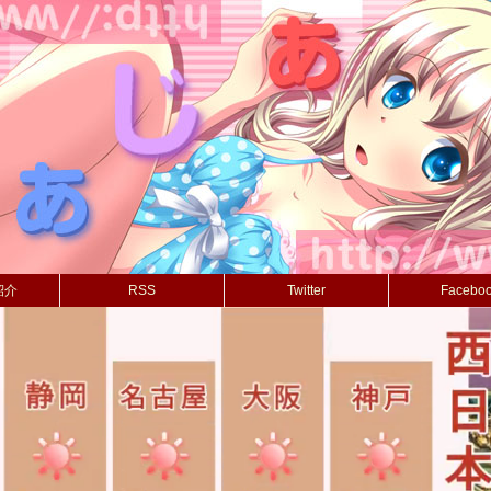
紹介
RSS
Twitter
Facebo