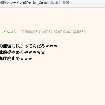
新聞オンライン (@Yomiuri_Online)
March 2, 2025
しどんぶらこ
2025/03/03(月) 07:57:49.67 ID:uGrQMk530
の無理に決まってんだろｗｗｗ
嫁前提やめろやｗｗｗｗ
庭庁廃止でｗｗｗ