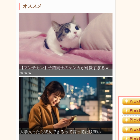
オススメ
【マンチカン】子猫同士のケンカが可愛すぎるｗ
ｗｗｗ
大学入ったら彼女できるって言ってた奴来い