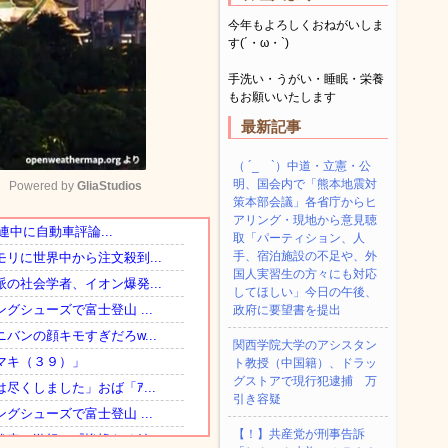
今年もよろしくおねがいしま
す(´・ω・`)
手洗い・うがい・睡眠・栄養
もお願いいたします
最新記事
（ ´_ゝ`）中道・立憲・公
明、国会内で「熊本地震対
Powered by 
GliaStudios
策本部会議」各省庁からヒ
アリング・現地から意見聴
取「パーティション、人
Mute
手、宿泊施設の不足や、外
国人実習生の方々にも対応
してほしい」今日の午後、
政府に要望書を提出
関西学院大学のアシスタン
ト教授（中国籍）、ドラッ
グストアで現行犯逮捕 万
引き容疑
【！】共産党が刑事告訴