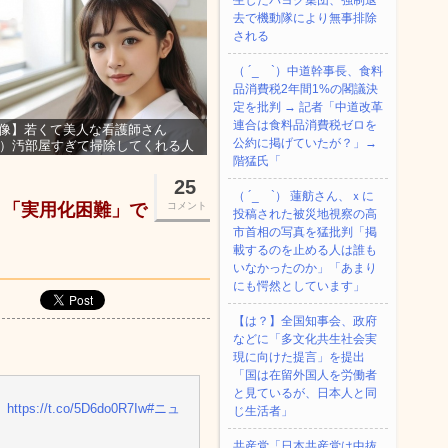
生したパヨク集団、強制退
去で機動隊により無事排除
される
（ ´_ゝ`）中道幹事長、食料
品消費税2年間1%の閣議決
定を批判 → 記者「中道改革
連合は食料品消費税ゼロを
像】若くて美人な看護師さん
公約に掲げていたが？」→
3）汚部屋すぎて掃除してくれる人
集ｗｗｗ
階猛氏「
25
（ ´_ゝ`） 蓮舫さん、ｘに
→ 「実用化困難」で
コメント
投稿された被災地視察の高
市首相の写真を猛批判「掲
載するのを止める人は誰も
いなかったのか」「あまり
にも愕然としています」
【は？】全国知事会、政府
などに「多文化共生社会実
現に向けた提言」を提出
「国は在留外国人を労働者
と見ているが、日本人と同
」
https://t.co/5D6do0R7Iw
#ニュ
じ生活者」
共産党「日本共産党は中抜