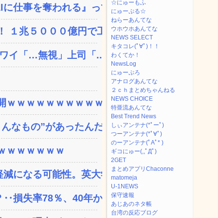
☆にゅーもふ
に仕事を奪われる』って...
にゅーぷる☆
ねらーあんてな
ウホウホあんてな
 １兆５０００億円で工...
NEWS SELECT
キタコレ(ﾟ∀ﾟ)！！
ワイ「…無視」上司「...
わくてか！
NewsLog
にゅーぷろ
アナログあんてな
２ｃｈまとめちゃんねる
NEWS CHOICE
ｗｗｗｗｗｗｗｗｗｗｗ...
特亜流あんてな
Best Trend News
なもの”があったんだ...
しぃアンテナ(*ﾟーﾟ)
つーアンテナ(*ﾟ∀ﾟ)
のーアンテナ(ﾟAﾟ* )
ｗｗｗｗｗｗｗ
ギコにゅー(,,ﾟДﾟ)
2GET
まとめアプリChaconne
減になる可能性。英大学の...
matomeja
U-1NEWS
保守速報
失率78％、40年か...
あじあのネタ帳
台湾の反応ブログ