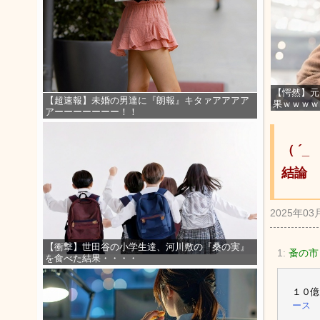
【愕然】元
【超速報】未婚の男達に『朗報』キタァアアアア
果ｗｗｗｗ
アーーーーーーー！！
（ ´
結論
2025年03
【衝撃】世田谷の小学生達、河川敷の『桑の実』
1:
蚤の市
を食べた結果・・・・
１０億
ース