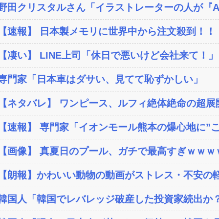
野田クリスタルさん「イラストレーターの人が『AI
【速報】 日本製メモリに世界中から注文殺到！！！
【凄い】 LINE上司「休日で悪いけど会社来て！」
専門家「日本車はダサい、見てて恥ずかしい」
【ネタバレ】 ワンピース、ルフィ絶体絶命の超展開
【速報】 専門家「イオンモール熊本の爆心地に”こん
【画像】 真夏日のプール、ガチで最高すぎｗｗｗ
【朗報】かわいい動物の動画がストレス・不安の軽
韓国人「韓国でレバレッジ破産した投資家続出か？‥損