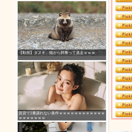
【動画】タヌキ、猫から餌奪って逃走ｗｗｗ
賃貸で1番譲れない条件ｗｗｗｗｗｗｗｗｗｗｗｗ
ｗｗｗｗｗｗｗ