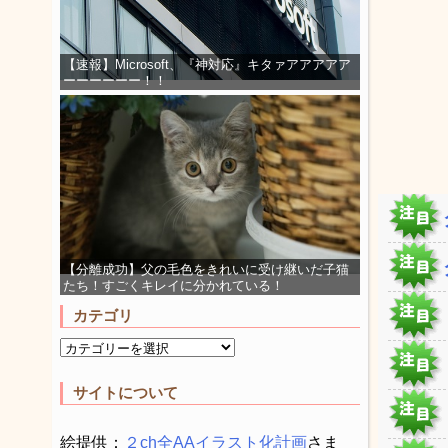
【速報】Microsoft、『神対応』キタァアアアアア
ーーーーーー！！
【分離成功】父の毛色をきれいに受け継いだ子猫
たち！すごくキレイに分かれている！
カテゴリ
サイトについて
絵提供：
２ch全AAイラスト化計画
さま