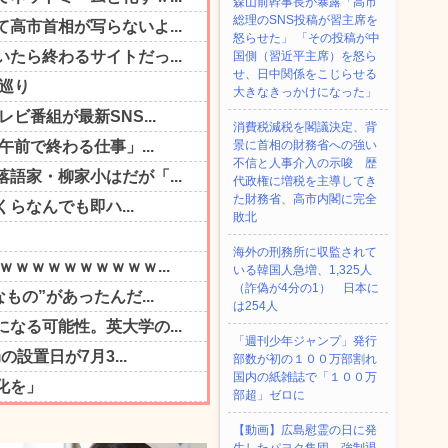
森山前幹事長が暴露「高市
総理のSNS投稿が習主席を
怒らせた」 「その投稿が中
国側（習近平主席）を怒ら
せ、日中関係をこじらせる
大きなきっかけになった」
消費税減税を閣議決定、背
景に首相の財務省への強い
不信と人事介入の示唆 歴
代政権に増税を主導してき
た財務省、高市内閣に完全
敗北
海外の刑務所に収監されて
いる韓国人急増、1,325人
（詐偽が4分の1） 日本に
は254人
「週刊少年ジャンプ」発行
部数が初の１００万部割れ
国内の紙雑誌で「１００万
部超」ゼロに
【動画】広島慰霊の日に発