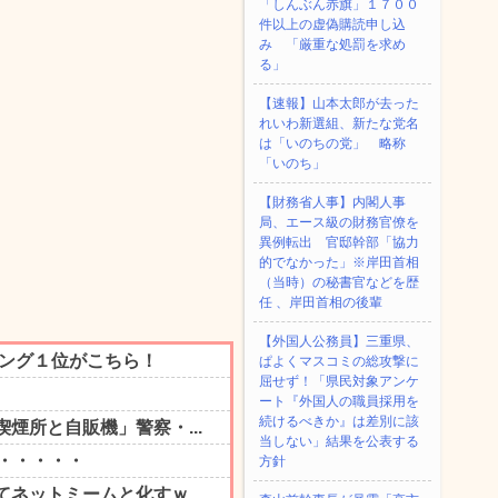
「しんぶん赤旗」１７００
件以上の虚偽購読申し込
み 「厳重な処罰を求め
る」
【速報】山本太郎が去った
れいわ新選組、新たな党名
は「いのちの党」 略称
「いのち」
【財務省人事】内閣人事
局、エース級の財務官僚を
異例転出 官邸幹部「協力
的でなかった」※岸田首相
（当時）の秘書官などを歴
任 、岸田首相の後輩
【外国人公務員】三重県、
ぱよくマスコミの総攻撃に
屈せず！「県民対象アンケ
ート『外国人の職員採用を
続けるべきか』は差別に該
当しない」結果を公表する
方針