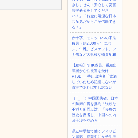
きしません！安心して災害
救援募金をしてくださ
い！」「お金に清潔な日本
共産党だからこそ信頼でき
る！」
赤十字、モロッコへの不法
移民（約2,000人）にパ
ン、牛乳、ビスケット、ツ
ナ缶など大規模な物資配布
【続報】NHK職員、番組出
演者から性被害を受け
PTSD → 番組出演者「飲酒
していたため記憶にないが
真実であれば申し訳ない」
（ ´_ゝ`）中国国防省、日本
の防衛白書を批判「強烈な
不満と断固反対」「侵略の
歴史を反省し、中国への内
政干渉をやめろ」
県立中学校で働くフィリピ
ン国籍、授業中に女子生徒