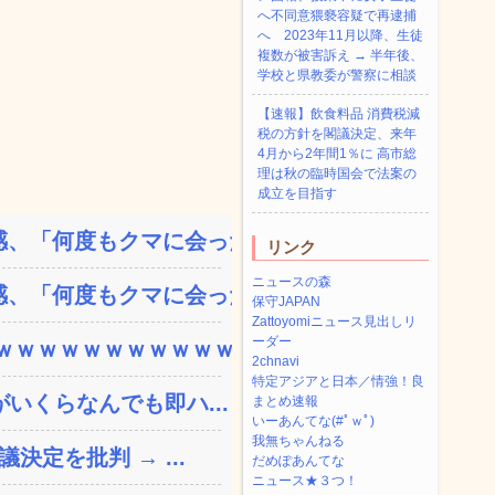
へ不同意猥褻容疑で再逮捕
へ 2023年11月以降、生徒
複数が被害訴え → 半年後、
学校と県教委が警察に相談
【速報】飲食料品 消費税減
税の方針を閣議決定、来年
4月から2年間1％に 高市総
理は秋の臨時国会で法案の
成立を目指す
、「何度もクマに会ったこ...
リンク
ニュースの森
、「何度もクマに会ったこ...
保守JAPAN
Zattoyomiニュース見出しリ
ーダー
ｗｗｗｗｗｗｗｗｗｗｗ...
2chnavi
特定アジアと日本／情強！良
いくらなんでも即ハ...
まとめ速報
いーあんてな(#ﾟｗﾟ)
我無ちゃんねる
決定を批判 → ...
だめぽあんてな
ニュース★３つ！