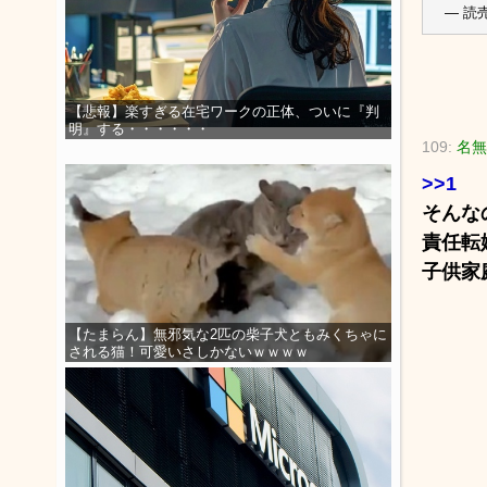
— 読売
【悲報】楽すぎる在宅ワークの正体、ついに『判
明』する・・・・・・
109:
名無
>>1
そんな
責任転
子供家
【たまらん】無邪気な2匹の柴子犬ともみくちゃに
される猫！可愛いさしかないｗｗｗｗ