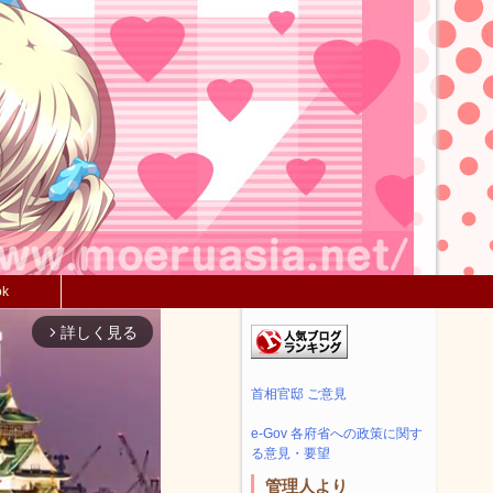
ok
詳しく見る
arrow_forward_ios
首相官邸 ご意見
e-Gov 各府省への政策に関す
る意見・要望
管理人より