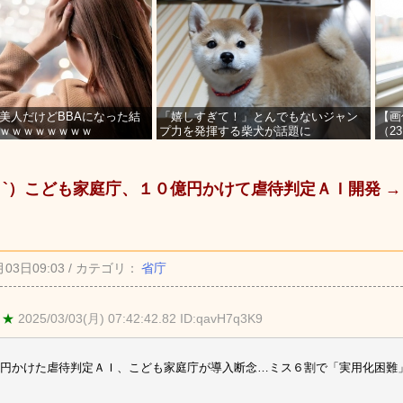
美人だけどBBAになった結
「嬉しすぎて！」とんでもないジャン
【画
ｗｗｗｗｗｗｗｗ
プ力を発揮する柴犬が話題に
（2
を募
_ゝ`）こども家庭庁、１０億円かけて虐待判定ＡＩ開発 
月03日09:03 / カテゴリ：
省庁
 ★
2025/03/03(月) 07:42:42.82 ID:qavH7q3K9
円かけた虐待判定ＡＩ、こども家庭庁が導入断念…ミス６割で「実用化困難