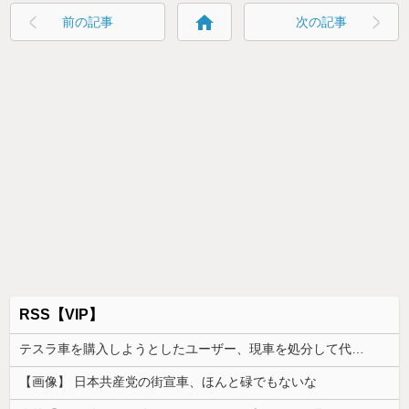
home
前の記事
次の記事
RSS【VIP】
テスラ車を購入しようとしたユーザー、現車を処分して代金を支払い、平日の納車日に予定を合わせた結果……
【画像】 日本共産党の街宣車、ほんと碌でもないな