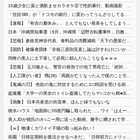
15歳少女に薬と酒飲ませカラオケ店で性的暴行、動画撮影 54歳無職を再逮捕 動画770本も見つかる
「住信SBI」が「ドコモの銀行」に変わってうんざりしてるやつｗｗｗｗｗｗｗ
【速報】『有吉の夏休み』、とんでもない発表をしてしまう！！！！！
日本「沖縄県知事選（9月」沖縄県「辺野古転覆事件」日教組「同志社批判！（社民系」日本「日教組と全教は対立状態（内ｹﾞﾊﾞ」特別調査委員会「同志社...
【悲報】参政党神谷代表、食料品の消費減税「天下の愚策だ」と批判ｗｗｗｗｗｗｗｗｗｗｗｗ
【国防】被爆者団体「非核三原則見直し論は許すわけにいかない」 ネット「議論すらするなと言うのは民主主義的ではない」
同僚の美人に土下座して必死に頼んだらこうなるｗｗｗ
【悲報】 玉川徹さん、警官の発泡での包丁男死亡に「絶対に死刑にならない罪なのに警察が死刑にした！」 → 元警官のマジレスがコチラ → ………
【人工障がい者】 甥(28)「両親が亡くなったんで僕のこと引き取ってほしいんですけど！」なんでいい年したヒキニートを引き取らなきゃいけないんだ...
【鬼滅の刃】 色欲の鬼に対抗するためにエ□特訓を受ける胡蝶しのぶ…！クールなしのぶが快楽に抗えず翻弄されちゃう…
盗撮魔「大学一の美女のトイレ盗撮してたらマ○コから精●出てきたんだが…」（動画あり）
【画像】 日本共産党の街宣車、ほんと碌でもないな
積水ハウス「地面師に55億円騙し取られた…」ワイ「はえーかわいそう…会社滅茶苦茶やろなぁ」
美人JDが彼氏のオ○ニー用に送った動画、勝手に晒されて学校中の”共有オカズ” にされる
【ｗ】物凄くカワイイ子猫の取っ組み合い！
前園「日韓定期戦を復活させるべきだ」「日韓双方にメリットがある」……日本へのメリットがなにもないんですが、それは