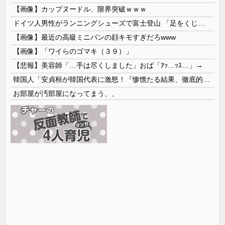
【画像】カップヌードル、限界突破ｗｗｗ
ドイツ人男性がランニングシューズで富士登山 「足をくじいて動けない」
【画像】最近の高級ミニバンの顔キモすぎだろwww
【画像】「ワイらのゴマキ（３９）」
【悲報】美容師「…手は尽くしました」おば「ｱｯ…ｯｽ…」→
韓国人「安貞桓が韓国代表に激怒！『惨憺たる結果、徹底的な刷新が必要だ』と監督や協会を痛烈批判」
お部屋が汚部屋になってまう、、