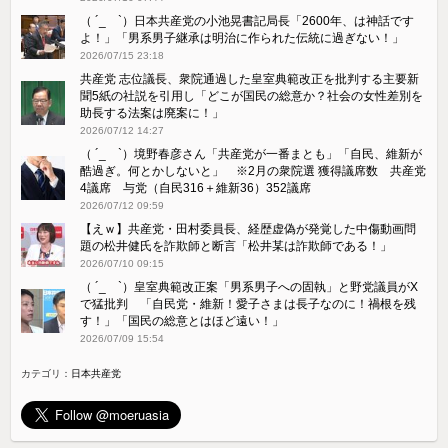
（ ´_ゝ`）日本共産党の小池晃書記局長「2600年、は神話です
よ！」「​男系男子継承は明治に作られた伝統に過ぎない！」
2026/07/15 23:18
共産党 志位議長、衆院通過した皇室典範改正を批判する主要新
聞5紙の社説を引用し「どこが国民の総意か？社会の女性差別を
助長する法案は廃案に！」
2026/07/12 14:27
（ ´_ゝ`）境野春彦さん「共産党が一番まとも」「自民、維新が
酷過ぎ。何とかしないと」 ※2月の衆院選 獲得議席数 共産党
4議席 与党（自民316＋維新36）352議席
2026/07/12 09:59
【えｗ】共産党・田村委員長、経歴虚偽が発覚した中傷動画問
題の松井健氏を詐欺師と断言「松井某は詐欺師である！」
2026/07/10 09:15
（ ´_ゝ`）皇室典範改正案「男系男子への固執」と野党議員がX
で猛批判 「自民党・維新！愛子さまは長子なのに！禍根を残
す！」「国民の総意とはほど遠い！」
2026/07/09 15:54
カテゴリ：
日本共産党