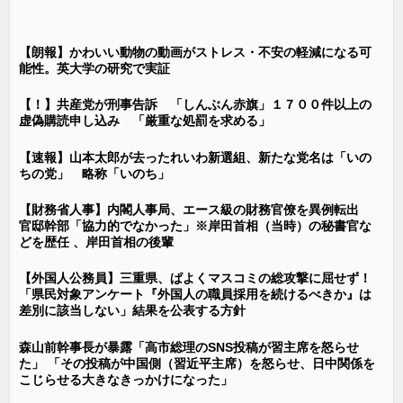
【朗報】かわいい動物の動画がストレス・不安の軽減になる可
能性。英大学の研究で実証
【！】共産党が刑事告訴 「しんぶん赤旗」１７００件以上の
虚偽購読申し込み 「厳重な処罰を求める」
【速報】山本太郎が去ったれいわ新選組、新たな党名は「いの
ちの党」 略称「いのち」
【財務省人事】内閣人事局、エース級の財務官僚を異例転出
官邸幹部「協力的でなかった」※岸田首相（当時）の秘書官な
どを歴任 、岸田首相の後輩
【外国人公務員】三重県、ぱよくマスコミの総攻撃に屈せず！
「県民対象アンケート『外国人の職員採用を続けるべきか』は
差別に該当しない」結果を公表する方針
森山前幹事長が暴露「高市総理のSNS投稿が習主席を怒らせ
た」 「その投稿が中国側（習近平主席）を怒らせ、日中関係を
こじらせる大きなきっかけになった」