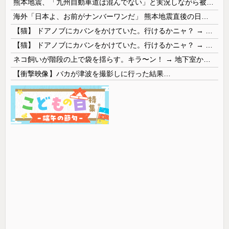
熊本地震、「九州自動車道は混んでない」と実況しながら被災地へ向かう有名アナなどに批判殺到 全国紙記者「最新の状況をいち早く伝えることは報道機関としての責務」「情報を取り上げることには大きな意義がある」
海外「日本よ、お前がナンバーワンだ」 熊本地震直後の日本の対応のスピードに世界が衝撃
【猫】 ドアノブにカバンをかけていた。行けるかニャ？ → 猫はこうなります…
【猫】 ドアノブにカバンをかけていた。行けるかニャ？ → 猫はこうなります…
ネコ飼いが階段の上で袋を揺らす。キラ〜ン！ → 地下室からヤツが現れる…
【衝撃映像】バカが津波を撮影しに行った結果…