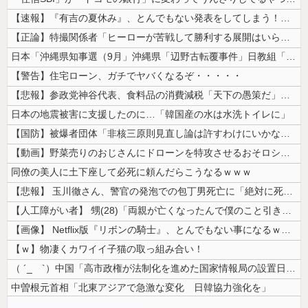
【速報】『有吉の夏休み』、とんでもない発表をしてしまう！！！！！
【正論】特撮関係者「ヒーローが苦戦して勝利する展開はいらない。それで特...
日本「沖縄県知事選（9月」沖縄県「辺野古転覆事件」日教組「同志社批判！...
【警告】住宅ローン、ガチでヤバくなるぞ・・・・・
【悲報】参政党神谷代表、食料品の消費減税「天下の愚策だ」と批判ｗｗｗｗ...
日本の地震被害に支援したのに…「韓国産の水は水洗トイレに」
【国防】被爆者団体「非核三原則見直し論は許すわけにいかない」 ネット「...
【動画】野菜売りのおじさんにドローンを特攻させるおそロシア。
同僚の美人に土下座して必死に頼んだらこうなるｗｗｗ
【悲報】 玉川徹さん、警官の発泡での包丁男死亡に「絶対に死刑にならない...
【人工障がい者】 甥(28)「両親が亡くなったんで僕のこと引き取ってほ...
【画像】 Netflix版『リボンの騎士』、とんでもない事になるｗｗｗ...
【ｗ】物凄くカワイイ子猫の取っ組み合い！
（ ´_ゝ`）中国「高市政権が法制化を進めた国家情報局の設置日が7月3...
中曽根元首相「北東アジアで急激な変化 日韓協力強化を」