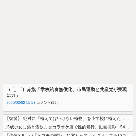
（ ´_ゝ`）赤旗「学校給食無償化、市民運動と共産党が実現
に力」
2025/03/02 15:53
コメント(19)
【復讐】 絶対に「植えてはいけない植物」を小学校に植えた→20年経って...
15歳少女に薬と酒飲ませカラオケ店で性的暴行、動画撮影 54歳無職を再...
「住信SBI」が「ドコモの銀行」に変わってうんざりしてるやつｗｗｗｗｗ...