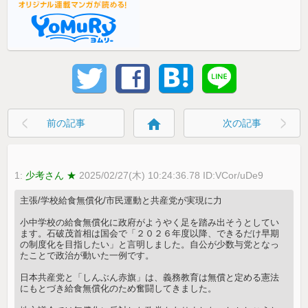
home
前の記事
次の記事
1:
少考さん ★
2025/02/27(木) 10:24:36.78 ID:VCor/uDe9
主張/学校給食無償化/市民運動と共産党が実現に力
小中学校の給食無償化に政府がようやく足を踏み出そうとしてい
ます。石破茂首相は国会で「２０２６年度以降、できるだけ早期
の制度化を目指したい」と言明しました。自公が少数与党となっ
たことで政治が動いた一例です。
日本共産党と「しんぶん赤旗」は、義務教育は無償と定める憲法
にもとづき給食無償化のため奮闘してきました。