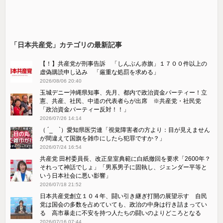
「日本共産党」カテゴリの最新記事
【！】共産党が刑事告訴 「しんぶん赤旗」１７００件以上の
虚偽購読申し込み 「厳重な処罰を求める」
2026/08/06 20:40
玉城デニー沖縄県知事、先月、都内で政治資金パーティー！立
憲、共産、社民、中道の代表者らが出席 ※共産党・社民党
「政治資金パーティー反対！！」
2026/07/26 14:14
（ ´_ゝ`）愛知県医労連「視覚障害者の方より：目が見えません
が間違えて国旗を雑巾にしたら犯罪ですか？」
2026/07/24 16:54
共産党 田村委員長、改正皇室典範に白紙撤回を要求「2600年？
それって神話でしょ」「男系男子に固執し、ジェンダー平等と
いう日本社会に悪い影響」
2026/07/18 21:52
日本共産党創立１０４年、闘い引き継ぎ打開の展望示す 自民
党は国会の多数を占めていても、政治の中身は行き詰まってい
る 高市暴走に不安を持つ人たちの闘いのよりどころとなる
2026/07/16 07:44