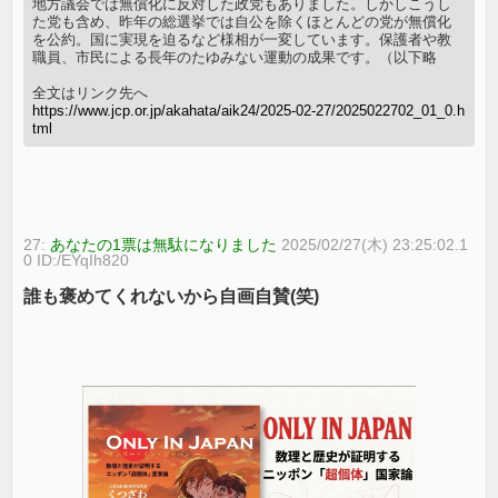
地方議会では無償化に反対した政党もありました。しかしこうし
た党も含め、昨年の総選挙では自公を除くほとんどの党が無償化
を公約。国に実現を迫るなど様相が一変しています。保護者や教
職員、市民による長年のたゆみない運動の成果です。（以下略
全文はリンク先へ
https://www.jcp.or.jp/akahata/aik24/2025-02-27/2025022702_01_0.h
tml
27:
あなたの1票は無駄になりました
2025/02/27(木) 23:25:02.1
0 ID:/EYqIh820
誰も褒めてくれないから自画自賛(笑)