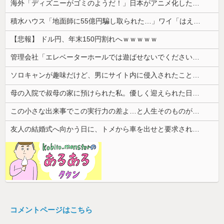
海外「ディズニーがゴミのようだ！」日本がアニメ化した米人気SF作品に絶賛の声が殺到中
積水ハウス「地面師に55億円騙し取られた…」ワイ「はえーかわいそう…会社滅茶苦茶やろなぁ」
【悲報】 ドル円、年末150円割れへｗｗｗｗｗ
管理会社「エレベーターホールでは遊ばせないでください」私「うちの子じゃないんですけど…」→まさかの展開になり…
ソロキャンが趣味だけど、男にサイト内に侵入されたことがある。友達から「後ろ後ろ！！」と叫ばれて...
母の入院で叔母の家に預けられた私。優しく迎えられた日々のあと、両親に再会して思わず号泣した理由は…
この小さな出来事でこの実行力の差よ…と人生そのものが心配になってしまう
友人の結婚式へ向かう日に、トメから車を出せと要求された。断っただけなのに大騒ぎになってしまい…
コメントページはこちら