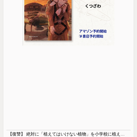
【復讐】 絶対に「植えてはいけない植物」を小学校に植えた→20年経って見に行くと…「！？」衝撃の光景が・・・