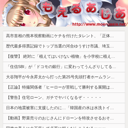
高市首相の熊本視察動画にケチを付けたタレント、「正体バレバレよな」と黒電話の呼び方であっさりと……
歴代最多得票記録でトップ当選の河合ゆうすけ市議、埼玉知事選（来年８月）に立候補表明！「埼玉県の外国人問題を解決するには、知事選で保守の政治家が立ち上がるしかない」保守一本化を訴え
【復讐】 絶対に「植えてはいけない植物」を小学校に植えた→20年経って見に行くと…「！？」衝撃の光景が・・・
「住信SBI」が「ドコモの銀行」に変わってうんざりしてるやつｗｗｗｗｗｗｗ
大谷翔平が今永昇太から打った第25号先頭打者ホームランに全米騒然！←「トモダチから打つのが好きだね」（海外の反応）
【正論】特撮関係者「ヒーローが苦戦して勝利する展開はいらない。それで特撮は凋落した」
【警告】住宅ローン、ガチでヤバくなるぞ・・・・・
日本の地震被害に支援したのに…「韓国産の水は水洗トイレに」
【動画】野菜売りのおじさんにドローンを特攻させるおそロシア。