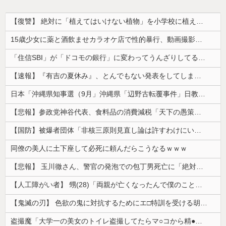
【復讐】 絶対に「植えてはいけない植物」を小学校に植えた→20年経って見に行くと…「！？」衝撃の光景が・・・
15歳少女に薬と酒飲ませカラオケ店で性的暴行、動画撮影 54歳無職を再逮捕 動画770本も見つかる
「住信SBI」が「ドコモの銀行」に変わってうんざりしてるやつｗｗｗｗｗｗｗ
【速報】『有吉の夏休み』、とんでもない発表をしてしまう！！！！！
日本「沖縄県知事選（9月」沖縄県「辺野古転覆事件」日教組「同志社批判！（社民系」日本「日教組と全教は対立状態（内ｹﾞﾊﾞ」特別調査委員会「同志社...
【悲報】参政党神谷代表、食料品の消費減税「天下の愚策だ」と批判ｗｗｗｗｗｗｗｗｗｗｗｗ
【国防】被爆者団体「非核三原則見直し論は許すわけにいかない」 ネット「議論すらするなと言うのは民主主義的ではない」
同僚の美人に土下座して必死に頼んだらこうなるｗｗｗ
【悲報】 玉川徹さん、警官の発泡での包丁男死亡に「絶対に死刑にならない罪なのに警察が死刑にした！」 → 元警官のマジレスがコチラ → ………
【人工障がい者】 甥(28)「両親が亡くなったんで僕のこと引き取ってほしいんですけど！」なんでいい年したヒキニートを引き取らなきゃいけないんだ...
【鬼滅の刃】 色欲の鬼に対抗するためにエ□特訓を受ける胡蝶しのぶ…！クールなしのぶが快楽に抗えず翻弄されちゃう…
盗撮魔「大学一の美女のトイレ盗撮してたらマ○コから精●出てきたんだが…」（動画あり）