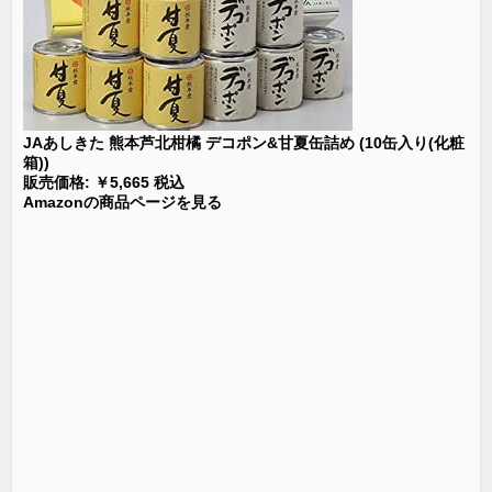
JAあしきた 熊本芦北柑橘 デコポン&甘夏缶詰め (10缶入り(化粧
箱))
販売価格: ￥5,665 税込
Amazonの商品ページを見る