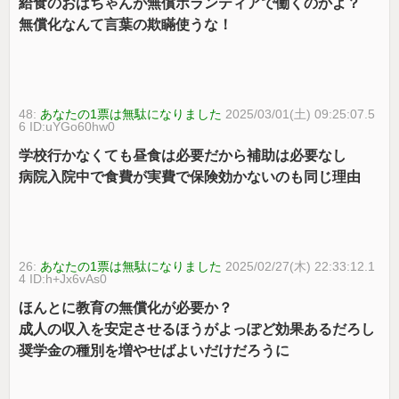
給食のおばちゃんが無償ボランティアで働くのかよ？
無償化なんて言葉の欺瞞使うな！
48:
あなたの1票は無駄になりました
2025/03/01(土) 09:25:07.5
6 ID:uYGo60hw0
学校行かなくても昼食は必要だから補助は必要なし
病院入院中で食費が実費で保険効かないのも同じ理由
26:
あなたの1票は無駄になりました
2025/02/27(木) 22:33:12.1
4 ID:h+Jx6vAs0
ほんとに教育の無償化が必要か？
成人の収入を安定させるほうがよっぽど効果あるだろし
奨学金の種別を増やせばよいだけだろうに