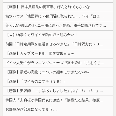
【画像】 日本共産党の街宣車、ほんと碌でもないな
積水ハウス「地面師に55億円騙し取られた…」ワイ「はえーかわいそう…会社滅茶苦茶やろなぁ」
美人JDが彼氏のオ○ニー用に送った動画、勝手に晒されて学校中の”共有オカズ” にされる
【ｗ】物凄くカワイイ子猫の取っ組み合い！
前園「日韓定期戦を復活させるべきだ」「日韓双方にメリットがある」……日本へのメリットがなにもないんですが、それは
【画像】カップヌードル、限界突破ｗｗｗ
ドイツ人男性がランニングシューズで富士登山 「足をくじいて動けない」
【画像】最近の高級ミニバンの顔キモすぎだろwww
【画像】「ワイらのゴマキ（３９）」
【悲報】美容師「…手は尽くしました」おば「ｱｯ…ｯｽ…」→
韓国人「安貞桓が韓国代表に激怒！『惨憺たる結果、徹底的な刷新が必要だ』と監督や協会を痛烈批判」
お部屋が汚部屋になってまう、、