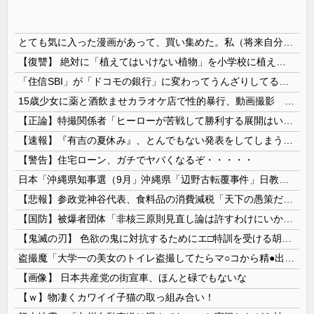
とても気に入った漫画があって、買い集めた。私（将来自分の子供に与えよう…！）→いざその時がきたが、躊躇している。この漫画がどれほど危険なのかとても危惧している…
【復讐】 絶対に「植えてはいけない植物」を小学校に植えた→20年経って見に行くと…「！？」衝撃の光景が・・・
「住信SBI」が「ドコモの銀行」に変わってうんざりしてるやつｗｗｗｗｗｗｗ
15歳少女に薬と酒飲ませカラオケ店で性的暴行、動画撮影 54歳無職を再逮捕 動画770本も見つかる
【正論】特撮関係者「ヒーローが苦戦して勝利する展開はいらない。それで特撮は凋落した」
【速報】『有吉の夏休み』、とんでもない発表をしてしまう！！！！！
【警告】住宅ローン、ガチでヤバくなるぞ・・・・・
日本「沖縄県知事選（9月」沖縄県「辺野古転覆事件」日教組「同志社批判！（社民系」日本「日教組と全教は対立状態（内ｹﾞﾊﾞ」特別調査委員会「同志社...
【悲報】参政党神谷代表、食料品の消費減税「天下の愚策だ」と批判ｗｗｗｗｗｗｗｗｗｗｗｗ
【国防】被爆者団体「非核三原則見直し論は許すわけにいかない」 ネット「議論すらするなと言うのは民主主義的ではない」
【鬼滅の刃】 色欲の鬼に対抗するためにエ□特訓を受ける胡蝶しのぶ…！クールなしのぶが快楽に抗えず翻弄されちゃう…
盗撮魔「大学一の美女のトイレ盗撮してたらマ○コから精●出てきたんだが…」（動画あり）
【画像】 日本共産党の街宣車、ほんと碌でもないな
【ｗ】物凄くカワイイ子猫の取っ組み合い！