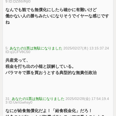
9 ID:DZtNVRjI0
なんでも観でも無償化にしたら確かに有難いけど
働かない人の勝ちみたいになりそうでイヤーな感じです
ね
5:
あなたの1票は無駄になりました
2025/02/27(木) 13:15:37.24
ID:q1CFV8C50
共産党って、
税金を打ち出の小槌と誤解している。
パラマキで票を買おうとする典型的な無責任政治
31:
あなたの1票は無駄になりました
2025/02/28(金) 17:54:19.4
3 ID:UeVzwhsy0
なにが給食無償化だよ！「給食税金化」だろ！