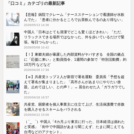
「口コミ」カテゴリの最新記事
【悲報】病院でクレーム「ナースステーションで看護師が水飲
んでた」「患者に分かるところでお茶飲んでるのあり得ない」
2026/05/13 14:36
中国人「日本はとても清潔でどこも驚くほどきれい」「ただ、
リラックスできる場所ではなかった、外を歩いているだけで緊
張。毎日つらかった」
2026/05/08 10:42
【！】東郷夫婦が暴露した内部資料がヤバすぎる 全国の拠点
に「応援に来い」と動員指令、1週間の参加で「特別活動費」約
10万円 などなど
2026/04/26 17:39
【ｗ】共産党トップ２人が新宿で署名運動 委員長「予想を超
えて署名が集まりました」「高市さんがあまりにやりたい放
題。止めてほしい、との声！」→ 居合わせた人「ガラガラでし
た」
2026/04/18 16:57
共産党、困窮者を個人事業主に仕立て上げ、生活保護費で赤旗
を購入させるスキームをバラされる
2026/04/12 15:06
（ ´_ゝ`）中国人「4カ月ぶり東京に行った、日本経済は崩れた
と実感」「街中で中国語があまり聞こえず、たまに聞こえても
台湾などのアクセント」