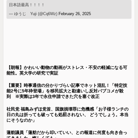
日本語最高！！！！
— ゆうじ Yuji (@Cq6Wz)
February 26, 2025
【朗報】かわいい動物の動画がストレス・不安の軽減になる可
能性。英大学の研究で実証
【重要】時事通信の分かりづらい記事でネット混乱！「特定技
能2号に5年枠登場」を移民拡大と勘違いし反対パブコメが殺
到 ※実際は3年で永住申請できた穴を塞ぐ改正
社民党 福島みずほ党首、国旗損壊罪に危機感「お子様ランチの
日の丸は折っても破っても処罰されない、 どうでしょう。本当
にそうなのか」
蓮舫議員「蓮舫だから叩いていい、との報道に何度も向き合っ
てきました。悔しくても」