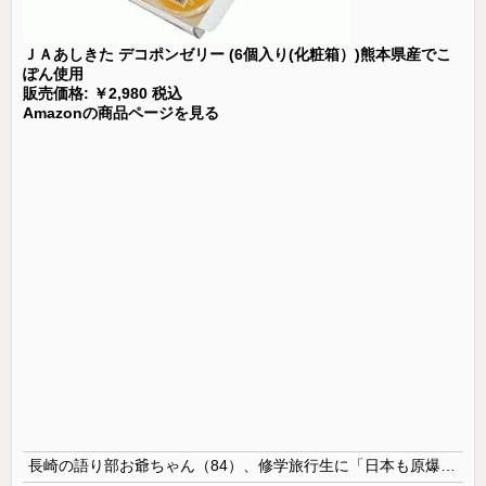
ＪＡあしきた デコポンゼリー (6個入り(化粧箱）)熊本県産でこ
ぽん使用
販売価格: ￥2,980 税込
Amazonの商品ページを見る
長崎の語り部お爺ちゃん（84）、修学旅行生に「日本も原爆を持たないと負ける」と言われびっくり！ 被団協代表（85）も中学生に「核を持たないで日本を守れますか」と問われ危機感