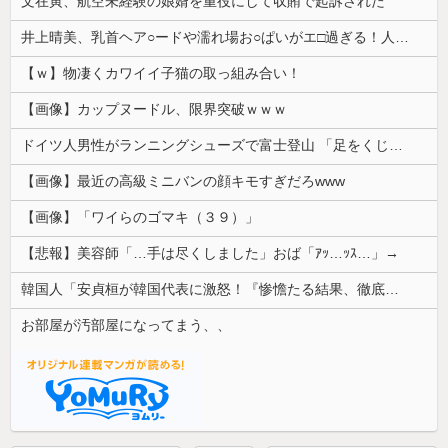
文在寅、航空未経験の娘婿を重役にして収賄で起訴された
井上晴美、乳首ヘア○ードや濡れ場お○ぱいがエ□過ぎる！人生最後のラスト写真集、最高！！
【ｗ】物凄くカワイイ子猫の取っ組み合い！
【画像】カップヌードル、限界突破ｗｗｗ
ドイツ人男性がランニングシューズで富士登山 「足をくじいて動けない」
【画像】最近の高級ミニバンの顔キモすぎだろwww
【画像】「ワイらのゴマキ（３９）」
【悲報】美容師「…手は尽くしました」おば「ｱｯ…ｯｽ…」→
韓国人「安貞桓が韓国代表に激怒！『惨憺たる結果、徹底的な刷新が必要だ』と監督や協会を痛烈批判」
お部屋が汚部屋になってまう、、