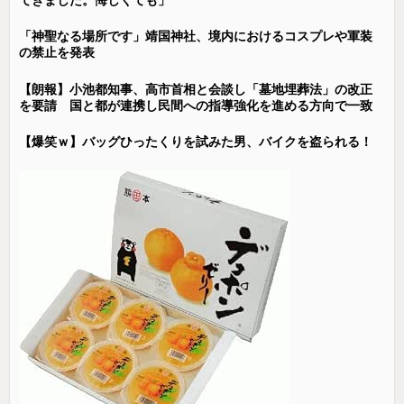
「神聖なる場所です」靖国神社、境内におけるコスプレや軍装
の禁止を発表
【朗報】小池都知事、高市首相と会談し「墓地埋葬法」の改正
を要請 国と都が連携し民間への指導強化を進める方向で一致
【爆笑ｗ】バッグひったくりを試みた男、バイクを盗られる！