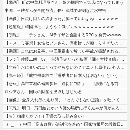
【動画】 町の中華料理屋さん、娘の採用で人気店になってしまう
中国、三峡ダムが全開放流。長江流域で深刻な洪水被害
【画像】日焼け口リの締まったお尻っていいよね！ｗｗｗｗｗ
【超速報】靖國神社、ようやく気づくｗｗｗｗｗｗｗｗｗｗ
【朗報】コエテクさん、AIライザと会話するRPGを発売wwwwwwww...
【マスコミ妄想】女性セブンさん、高市憎しが極まりすぎたのか、過去一級の...
【動画】これはお見事。中国重慶市で珍しい事故が撮影される。
【フジ】佐藤二朗（57） 主演予定だった映画『踊る大捜査線』スピンオフ...
【悲報】おにまいの二期ってやらないの？アニメも原作も､外人からも人気あ...
【赤っ恥】「航空機事故で『搭乗者に日本人は居ない』という発表は嫌い。人...
【悲報】高市首相の靖国参拝「適切に判断」 …総理になる前の昨年は参拝
ロシアさん、国民の財産を没収しはじめる
【画像】 全身入れ墨の彫り師、『とんでもない正論』を吐いて30万再生さ...
【悲報】 明日、飛田給とかいう謎の場所に行くんやが何があるんや????...
【ｗ】物凄くカワイイ子猫の取っ組み合い！
（ ´_ゝ`）中国「高市政権が法制化を進めた国家情報局の設置日が7月3...