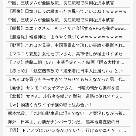
中国、三峡ダムが全開放流。長江流域で深刻な洪水被害
【画像】日焼け口リの締まったお尻っていいよね！ｗｗｗｗｗ
中国、三峡ダムが全開放流。長江流域で深刻な洪水被害
【朗報】コエテクさん、AIライザと会話するRPGを発売wwwwwwwwwwww
【超速報】靖國神社、ようやく気づくｗｗｗｗｗｗｗｗｗｗ
【動画】これはお見事。中国重慶市で珍しい事故が撮影される。
【マスコミ妄想】女性セブンさん、高市憎しが極まりすぎたのか、過去一級の低俗な「支持率下げてやる」記事を配信してしまう 想像の10倍低俗
【フジ】佐藤二朗（57） 主演予定だった映画『踊る大捜査線』スピンオフ作品の撮影中止が正式に決定
【赤っ恥】「航空機事故で『搭乗者に日本人は居ない』という発表は嫌い。人間として同じ価値だと思う」→ツッコミ殺到も「自分が気に入らないと思った」と...
立ちんぼを買うもキモすぎてヤらせてもらえなかった男、代わりの足コキでまさかの大量身寸米青ｗｗｗ
【画像】 サンモニの女子アナさん、日曜の朝から素材を提供してしまう
【悲報】 女さん、歩行者を轢いた挙句、道路に倒れてどえらいことになってしまうw w w w w w w
【ｗ】物凄くカワイイ子猫の取っ組み合い！
熊本地震、「九州自動車道は混んでない」と実況しながら被災地へ向かう有名アナなどに批判殺到 全国紙記者「最新の状況をいち早く伝えることは報道機関としての責務」「情報を取り上げることには大きな意義がある」
海外「日本よ、お前がナンバーワンだ」 熊本地震直後の日本の対応のスピードに世界が衝撃
【猫】 ドアノブにカバンをかけていた。行けるかニャ？ → 猫はこうなります…