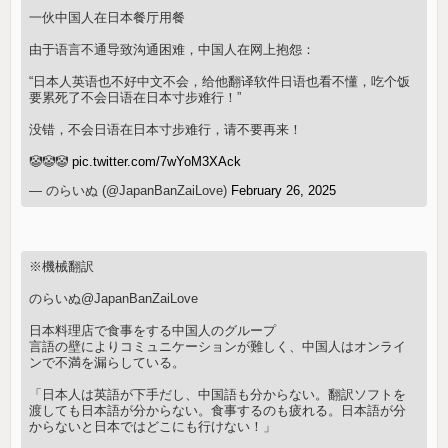
一伙中国人在日本餐厅用餐
由于语言不通导致沟通困难，中国人在网上抱怨：
“日本人英语也不好中文不会，给他翻译软件日语也看不懂，吃个饭
要累死了不会日语在日本寸步难行！”
没错，不会日语在日本寸步难行，请不要再来！
🤡🤡🤡
pic.twitter.com/7wYoM3XAck
— のらいぬ (@JapanBanZaiLove)
February 26, 2025
※機械翻訳
のらいぬ@JapanBanZaiLove
日本料理店で食事をする中国人のグループ
言語の壁によりコミュニケーションが難しく、中国人はオンライ
ンで不満を漏らしている。
「日本人は英語が下手だし、中国語も分からない。翻訳ソフトを
渡しても日本語が分からない。食事するのも疲れる。日本語が分
からないと日本ではどこにも行けない！」