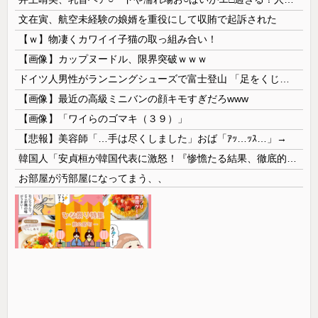
文在寅、航空未経験の娘婿を重役にして収賄で起訴された
【ｗ】物凄くカワイイ子猫の取っ組み合い！
【画像】カップヌードル、限界突破ｗｗｗ
ドイツ人男性がランニングシューズで富士登山 「足をくじいて動けない」
【画像】最近の高級ミニバンの顔キモすぎだろwww
【画像】「ワイらのゴマキ（３９）」
【悲報】美容師「…手は尽くしました」おば「ｱｯ…ｯｽ…」→
韓国人「安貞桓が韓国代表に激怒！『惨憺たる結果、徹底的な刷新が必要だ』と監督や協会を痛烈批判」
お部屋が汚部屋になってまう、、