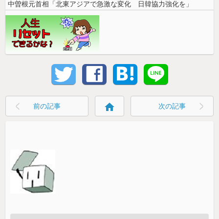
中曽根元首相「北東アジアで急激な変化 日韓協力強化を」
home
前の記事
次の記事