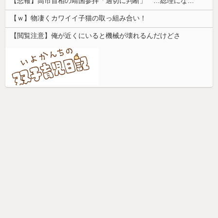
【悲報】高市首相の靖国参拝「適切に判断」 …総理になる前の昨年は参拝
【ｗ】物凄くカワイイ子猫の取っ組み合い！
【閲覧注意】俺が近くにいると機械が壊れるんだけどさ