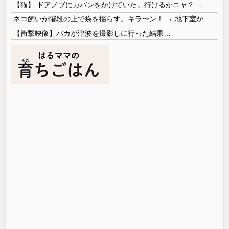
【猫】 ドアノブにカバンをかけていた。行けるかニャ？ → 猫はこうなります…
ネコ飼いが階段の上で袋を揺らす。キラ〜ン！ → 地下室からヤツが現れる…
【衝撃映像】バカが津波を撮影しに行った結果…