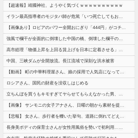
【超速報】靖國神社、ようやく気づくｗｗｗｗｗｗｗｗｗｗ
イラン最高指導者のモジタバ師が危篤「いつ死亡してもおかしくない」…イラン大統領「意思疎通はかなり難しい」！
【画像あり】ロピアのパワー全開おにぎり「444円」がコチラｗｗｗｗｗ
強風で欄干が全面的に倒壊した中国の橋、倒壊した欄干の破片を調べると凄まじい事実が発覚して……
高市総理「物価上昇を上回る賃上げを日本に定着させる」⇒ 国家公務員月給3.51％増へ
中国、三峡ダムが全開放流。長江流域で深刻な洪水被害
【動画】 町の中華料理屋さん、娘の採用で人気店になってしまう
ロシアさん、国民の財産を没収しはじめる
立ちんぼを買うもキモすぎてヤらせてもらえなかった男、代わりの足コキでまさかの大量身寸米青ｗｗｗ
【画像】 サンモニの女子アナさん、日曜の朝から素材を提供してしまう
【悲報】 女さん、歩行者を轢いた挙句、道路に倒れてどえらいことになってしまうw w w w w w w
長身美ボディの保育士さんが女性用風俗を勢いで初利用…子供に絶対見せられないメスの顔でイキまくり。