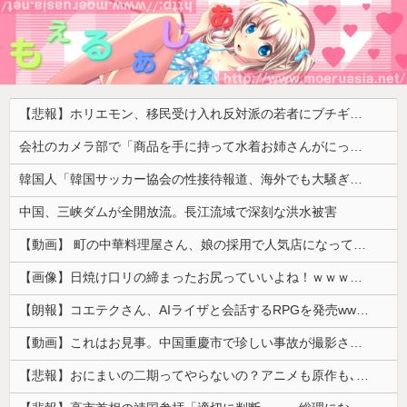
【悲報】ホリエモン、移民受け入れ反対派の若者にブチギレ「差別するなんて最低だ！」 → スタジオ誰も反論できず沈黙 ………
会社のカメラ部で「商品を手に持って水着お姉さんがにっこり」を撮影、だがお姉さんは素人アルバイトで親バレした結果……
韓国人「韓国サッカー協会の性接待報道、海外でも大騒ぎに・・・2002年W杯4強の記録取り消しの声も」→「マジで国の恥だ」「2002年まで疑う価値...
中国、三峡ダムが全開放流。長江流域で深刻な洪水被害
【動画】 町の中華料理屋さん、娘の採用で人気店になってしまう
【画像】日焼け口リの締まったお尻っていいよね！ｗｗｗｗｗ
【朗報】コエテクさん、AIライザと会話するRPGを発売wwwwwwwwwwww
【動画】これはお見事。中国重慶市で珍しい事故が撮影される。
【悲報】おにまいの二期ってやらないの？アニメも原作も､外人からも人気あったのに