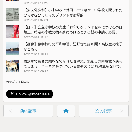
2026/04/11 11:25
【多文化強制】小中学校で外国ルーツ急増 中学校で配られた
ひらがなびっしりのプリントが衝撃的
2026/04/11 02:03
【は？】公立小学校の先生「お守りをランドセルにつけるのは
禁止。特定の宗教の物を身につけるときは親の申請が必要」
2026/04/09 11:12
【画像】修学旅行の平和学習、辺野古で話を聞く高校生の様子
がこちら
2026/03/27 18:31
横浜駅で乗客に頭をなでられた盲導犬、混乱し方向感覚を失っ
てしまう「ハーネスをつけている盲導犬には 絶対触らないで」
2026/03/16 09:36
カテゴリ：
口コミ
home
前の記事
次の記事