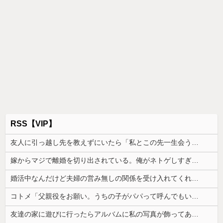
RSS【VIP】
友人に引っ越し先を教えずにいたら「私とこの先一生会う気ないんだ」と泣かれた。なので「よく分かったね、元気でね」と告げて…
嫁からマジで離婚を切り出されている。俺がネトゲしすぎて全くかまわなかったのが原因らしく...
婚活中なんだけど夫婦の営み無しの関係を受け入れてくれる男性が全然いない
コトメ「父親役をお願い。うちの子がパパって呼んでもいいよね？」旦那「それは無理」→断った途端に大騒ぎになり…
友達の家に遊びに行ったらアルバムに私の写真が飾ってあった。しかも私が知らない写真