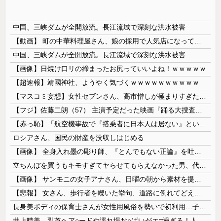
中国、三峡ダムが全開放流。長江流域で深刻な洪水被害
【動画】 町の中華料理屋さん、娘の採用で人気店になってしまう
中国、三峡ダムが全開放流。長江流域で深刻な洪水被害
【画像】日焼け口リの締まったお尻っていいよね！ｗｗｗｗｗ
【超速報】靖國神社、ようやく気づくｗｗｗｗｗｗｗｗｗｗ
【マスコミ妄想】女性セブンさん、高市憎しが極まりすぎたのか、過去一級の低俗な「支持率下げてやる」記事を配信してしまう 想像の10倍低俗
【フジ】佐藤二朗（57） 主演予定だった映画『踊る大捜査線』スピンオフ作品の撮影中止が正式に決定
【赤っ恥】「航空機事故で『搭乗者に日本人は居ない』という発表は嫌い。人間として同じ価値だと思う」→ツッコミ殺到も「自分が気に入らないと思った」と...
ロシアさん、国民の財産を没収しはじめる
【画像】 全身入れ墨の彫り師、『とんでもない正論』を吐いて30万再生されてしまうｗｗｗｗｗｗｗ
立ちんぼを買うもキモすぎてヤらせてもらえなかった男、代わりの足コキでまさかの大量身寸米青ｗｗｗ
【画像】 サンモニの女子アナさん、日曜の朝から素材を提供してしまう
【悲報】 女さん、歩行者を轢いた挙句、道路に倒れてどえらいことになってしまうw w w w w w w
長身美ボディの保育士さんが女性用風俗を勢いで初利用…子供に絶対見せられないメスの顔でイキまくり。
井上晴美、乳首ヘア○ードや濡れ場お○ぱいがエ□過ぎる！人生最後のラスト写真集、最高！！