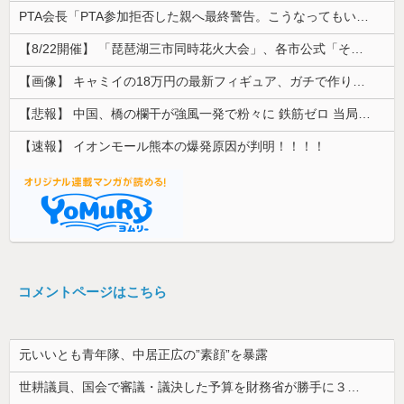
PTA会長「PTA参加拒否した親へ最終警告。こうなってもいい？」
【8/22開催】 「琵琶湖三市同時花火大会」、各市公式「そんな花火大会は存在しない」→ 高価チケットを購入した人達がSNS阿鼻叫喚
【画像】 キャミイの18万円の最新フィギュア、ガチで作り込みがエグすぎる
【悲報】 中国、橋の欄干が強風一発で粉々に 鉄筋ゼロ 当局「接着剤でくっつけただけ」「正常で、品質問題はない」
【速報】 イオンモール熊本の爆発原因が判明！！！！
コメントページはこちら
元いいとも青年隊、中居正広の”素顔”を暴露
世耕議員、国会で審議・議決した予算を財務省が勝手に３兆円動かしていると指摘・問題視